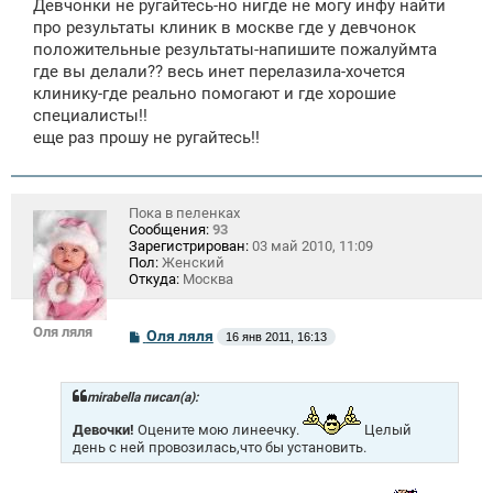
Девчонки не ругайтесь-но нигде не могу инфу найти
н
про результаты клиник в москве где у девчонок
и
е
положительные результаты-напишите пожалуймта
где вы делали?? весь инет перелазила-хочется
клинику-где реально помогают и где хорошие
специалисты!!
еще раз прошу не ругайтесь!!
Пока в пеленках
Сообщения:
93
Зарегистрирован:
03 май 2010, 11:09
Пол:
Женский
Откуда:
Москва
Оля ляля
С
Оля ляля
16 янв 2011, 16:13
о
о
б
щ
mirabella писал(а):
е
н
Девочки!
Оцените мою линеечку.
Целый
и
день с ней провозилась,что бы установить.
е