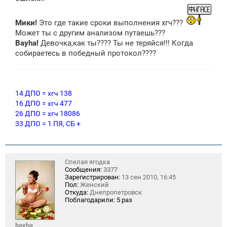
Мики!
Это где такие сроки выполнения хгч???
Может ты с другим анализом путаешь???
Bayha!
Девочка,как ты???? Ты не теряйся!!! Когда
собираетесь в победный протокол????
14 ДПО = хгч 138
16 ДПО = хгч 477
26 ДПО = хгч 18086
33 ДПО = 1 ПЯ, СБ +
Спелая ягодка
Сообщения:
3377
Зарегистрирован:
13 сен 2010, 16:45
Пол:
Женский
Откуда:
Днепропетровск
Поблагодарили:
5 раз
bayha