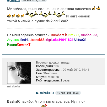
16 янв 2011, 15:20
о
о
Мирабелла, такая солнечная и светлая линеечка
б
щ
И ингвиненок
е
н
такой милый, а лучше dai2 dai2 dai2
и
е
На меня заразно почихали:
Bumbastik
,
Net777
,
Любовь83
,
Агушка
,
find4
,
Lisenok83
,
elgri
,
oks89041821
Ulduz21
Карри
СветикТ
Веселая дошкольница
Сообщения:
132
Зарегистрирован:
09 май 2010, 19:41
Пол:
Женский
Откуда:
Москва
Поблагодарили:
2 раза
mirabella
С
mirabella
16 янв 2011, 15:30
о
о
Bayha!
Спасибо. А то я так старалась. Ну я по-
б
щ