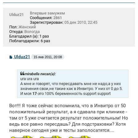
Впервые замужем
Ulduz21
Сообщения:
2861
Зарегистрирован:
05 дек 2010, 22:45
Пол:
Женский
Откуда:
Вологда
Благодарил (а):
1 раз
Поблагодарили:
6 раз
С
Ulduz21
15 янв 2011, 20:08
о
о
б
щ
mirabella писал(а):
е
ura ura ura
н
А мне и говорят, что пересдавать мне не надо,а у них
и
значения свои,не такие как в Инвитро. У них от 0 до 5.
е
И моя
17
-это 100% беременность support support
Вот!!! Я тоже сейчас вспомнила, что в Инвитро от 50
положительный результат, а я сдавала при клинике -
там от 5 уже считается результат положительным! Но
ведь все равно пересдашь? Для подстраховки? Хотя
наверное сегодня уже и тесты заполосатятся....