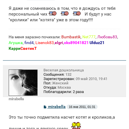
о
о
Я даже не сомневаюсь в том, что я дождусь от тебя
б
щ
персональный чих
И будут у нас
е
"кролики" или "котята" уже в этом году!!!!
н
и
е
На меня заразно почихали:
Bumbastik
,
Net777
,
Любовь83
,
Агушка
,
find4
,
Lisenok83
,
elgri
,
oks89041821
Ulduz21
Карри
СветикТ
Веселая дошкольница
Сообщения:
132
Зарегистрирован:
09 май 2010, 19:41
Пол:
Женский
Откуда:
Москва
Поблагодарили:
2 раза
mirabella
С
mirabella
16 янв 2011, 01:31
о
о
Это ты точно подметила насчет котят и кроликов,а
б
щ
е
лучше и того и другого сразу