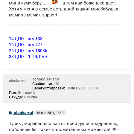
минимуму беру.....
е
,а там как Боженька даст.
н
Хотя у меня в семье есть двойняшки( моя бабушка-
и
мамина мама). support
е
14 ДПО = хгч 138
16 ДПО = хгч 477
26 ДПО = хгч 18086
33 ДПО = 1 ПЯ, СБ +
Только зачали
olenka-rul
Сообщения:
10
Зарегистрирован:
10 янв 2011, 11:14
Пол:
Женский
Откуда:
москва
С
olenka-rul
16 янв 2011, 16:01
о
о
Тусик , мирабелла я вас от всей души поздравляю,
б
щ
побольше бы таких положительных моментов!!!!!!!!
е