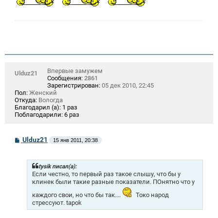
Впервые замужем
Ulduz21
Сообщения:
2861
Зарегистрирован:
05 дек 2010, 22:45
Пол:
Женский
Откуда:
Вологда
Благодарил (а):
1 раз
Поблагодарили:
6 раз
С
Ulduz21
15 янв 2011, 20:38
о
о
б
щ
tysik писал(а):
е
Если честно, то первый раз такое слышу, что бы у
н
клинек были такие разные показатели. ПОнятно что у
и
е
каждого свои, но что бы так....
Токо народ
стрессуют. tapok