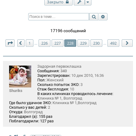
Закрыто
Поиск
Расширенный п
17196 сообщений
Страница
228
из
492
1
226
227
228
229
230
492
…
…
Пред.
Сл
Задорная первоклашка
Сообщения:
340
Зарегистрирован:
10 дек 2010, 16:36
Пол:
Женский
Сколько попыток ЭКО:
3
Стаж бесплодия:
10
Shuriks
В каких клиниках проводилось лечение:
Клиника № 1, Волгоград
Где было удачное ЭКО:
Клиника № 1,Волгоград
Сколько у вас детей:
2
Откуда:
Волгоград
Благодарил (а):
155 раз
Поблагодарили:
127 раз