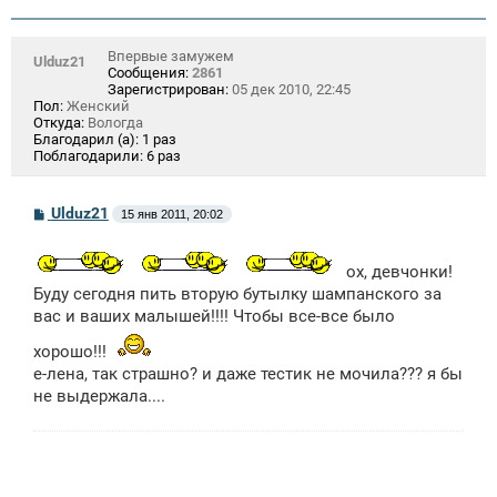
Впервые замужем
Ulduz21
Сообщения:
2861
Зарегистрирован:
05 дек 2010, 22:45
Пол:
Женский
Откуда:
Вологда
Благодарил (а):
1 раз
Поблагодарили:
6 раз
С
Ulduz21
15 янв 2011, 20:02
о
о
б
ох, девчонки!
щ
е
Буду сегодня пить вторую бутылку шампанского за
н
вас и ваших малышей!!!! Чтобы все-все было
и
е
хорошо!!!
е-лена, так страшно? и даже тестик не мочила??? я бы
не выдержала....