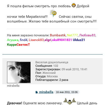
о
Я пошла фильм смотреть про любовь
Доброй
б
щ
е
ночки тебе Мирабелла!!!
н
Сейчас святки, сны
и
волшебные. Желаю тебе волшебный сон смотреть!!!!
е
На меня заразно почихали:
Bumbastik
,
Net777
,
Любовь83
,
Агушка
,
find4
,
Lisenok83
,
elgri
,
oks89041821
Ulduz21
Карри
СветикТ
Веселая дошкольница
Сообщения:
132
Зарегистрирован:
09 май 2010, 19:41
Пол:
Женский
Откуда:
Москва
Поблагодарили:
2 раза
mirabella
С
mirabella
16 янв 2011, 15:06
о
о
б
Девочки!
Оцените мою линеечку.
Целый день
щ