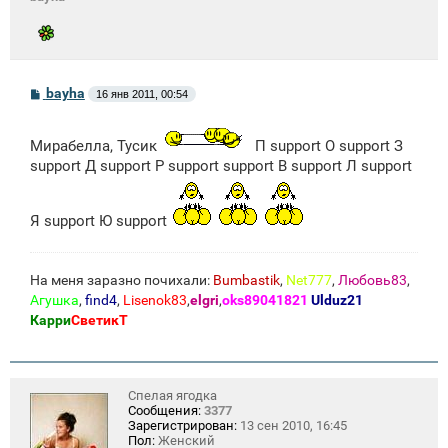
С
bayha
16 янв 2011, 00:54
о
о
б
Мирабелла, Тусик
П support О support З
щ
е
support Д support Р support support В support Л support
н
и
е
Я support Ю support
На меня заразно почихали:
Bumbastik
,
Net777
,
Любовь83
,
Агушка
,
find4
,
Lisenok83
,
elgri
,
oks89041821
Ulduz21
Карри
СветикТ
Спелая ягодка
Сообщения:
3377
Зарегистрирован:
13 сен 2010, 16:45
Пол:
Женский