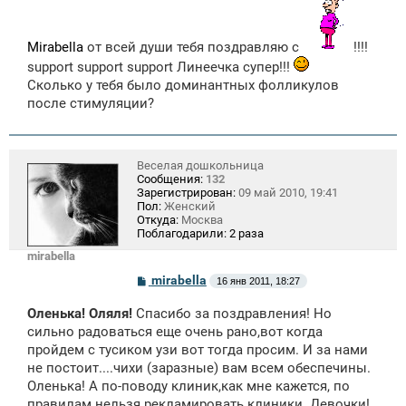
Mirabella
от всей души тебя поздравляю с
!!!!
support support support Линеечка супер!!!
Сколько у тебя было доминантных фолликулов
после стимуляции?
Веселая дошкольница
Сообщения:
132
Зарегистрирован:
09 май 2010, 19:41
Пол:
Женский
Откуда:
Москва
Поблагодарили:
2 раза
mirabella
С
mirabella
16 янв 2011, 18:27
о
о
Оленька! Оляля!
Спасибо за поздравления! Но
б
щ
сильно радоваться еще очень рано,вот когда
е
пройдем с тусиком узи вот тогда просим. И за нами
н
не постоит....чихи (заразные) вам всем обеспечины.
и
е
Оленька! А по-поводу клиник,как мне кажется, по
правилам нельзя рекламировать клиники. Девочки!