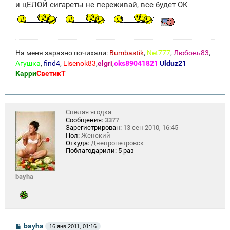
и цЕЛОЙ сигареты не переживай, все будет ОК
и
е
На меня заразно почихали:
Bumbastik
,
Net777
,
Любовь83
,
Агушка
,
find4
,
Lisenok83
,
elgri
,
oks89041821
Ulduz21
Карри
СветикТ
Спелая ягодка
Сообщения:
3377
Зарегистрирован:
13 сен 2010, 16:45
Пол:
Женский
Откуда:
Днепропетровск
Поблагодарили:
5 раз
bayha
С
bayha
16 янв 2011, 01:16