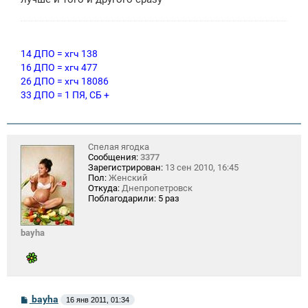
н
и
е
14 ДПО = хгч 138
16 ДПО = хгч 477
26 ДПО = хгч 18086
33 ДПО = 1 ПЯ, СБ +
Спелая ягодка
Сообщения:
3377
Зарегистрирован:
13 сен 2010, 16:45
Пол:
Женский
Откуда:
Днепропетровск
Поблагодарили:
5 раз
bayha
С
bayha
16 янв 2011, 01:34
о