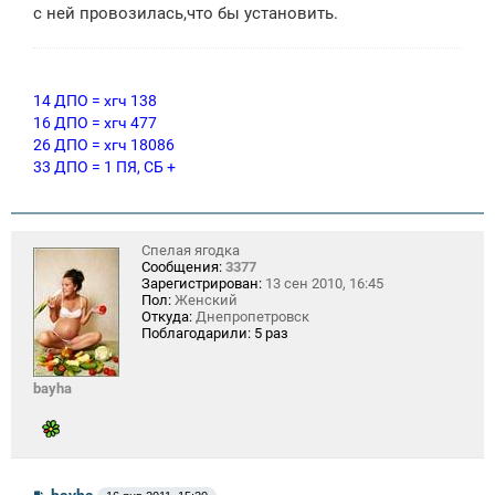
с ней провозилась,что бы установить.
е
н
и
е
14 ДПО = хгч 138
16 ДПО = хгч 477
26 ДПО = хгч 18086
33 ДПО = 1 ПЯ, СБ +
Спелая ягодка
Сообщения:
3377
Зарегистрирован:
13 сен 2010, 16:45
Пол:
Женский
Откуда:
Днепропетровск
Поблагодарили:
5 раз
bayha
С
bayha