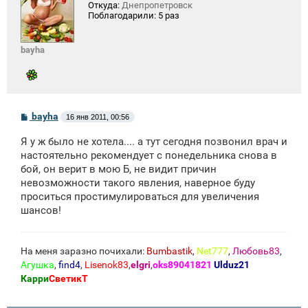
Откуда:
Днепропетровск
Поблагодарили:
5 раз
bayha
С
bayha
16 янв 2011, 00:56
о
о
Я у ж было не хотела.... а тут сегодня позвонил врач и
б
щ
настоятельно рекомендует с понедельника снова в
е
бой, он верит в мою Б, не видит причин
н
невозможности такого явления, наверное буду
и
е
проситься простимулироваться для увеличения
шансов!
На меня заразно почихали:
Bumbastik
,
Net777
,
Любовь83
,
Агушка
,
find4
,
Lisenok83
,
elgri
,
oks89041821
Ulduz21
Карри
СветикТ