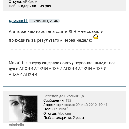
Откуда:
АРКрым
Поблагодарили:
139 раз
С
мики11
15 янв 2011, 20:44
о
о
А я тоже как-то хотела сдать ХГЧ мне сказали
б
щ
приходить за результатом через неделю
е
н
и
е
Мики11, и сверху еще разок окачу персональным,от все
души АПХЧИ АПХЧИ АПХЧИ АПХЧИ АПХЧИ АПХЧИ
АПХЧИ АПХЧИ
Веселая дошкольница
Сообщения:
132
Зарегистрирован:
09 май 2010, 19:41
Пол:
Женский
Откуда:
Москва
Поблагодарили:
2 раза
mirabella