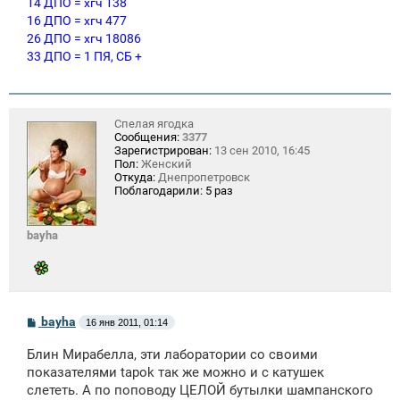
14 ДПО = хгч 138
16 ДПО = хгч 477
26 ДПО = хгч 18086
33 ДПО = 1 ПЯ, СБ +
Спелая ягодка
Сообщения:
3377
Зарегистрирован:
13 сен 2010, 16:45
Пол:
Женский
Откуда:
Днепропетровск
Поблагодарили:
5 раз
bayha
С
bayha
16 янв 2011, 01:14
о
о
Блин Мирабелла, эти лаборатории со своими
б
щ
показателями tapok так же можно и с катушек
е
слететь. А по поповоду ЦЕЛОЙ бутылки шампанского
н