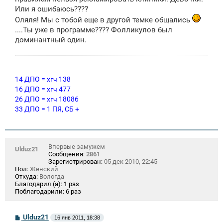
Или я ошибаюсь????
Оляля! Мы с тобой еще в другой темке общались
....Ты уже в программе???? Фолликулов был
доминантный один.
14 ДПО = хгч 138
16 ДПО = хгч 477
26 ДПО = хгч 18086
33 ДПО = 1 ПЯ, СБ +
Впервые замужем
Ulduz21
Сообщения:
2861
Зарегистрирован:
05 дек 2010, 22:45
Пол:
Женский
Откуда:
Вологда
Благодарил (а):
1 раз
Поблагодарили:
6 раз
С
Ulduz21
16 янв 2011, 18:38