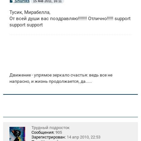
С
Shuriks
15 янв 2011, 16:11
о
о
Тусик, Мирабелла,
б
щ
От всей души вас поздравляю!!!!!!! Отлично!!!!! support
е
support support
н
и
е
Движение - упрямое зеркало счастья: ведь все не
напрасно, и жизнь продолжается, да.....
Трудный подросток
Сообщения:
905
Зарегистрирован:
14 апр 2010, 22:53