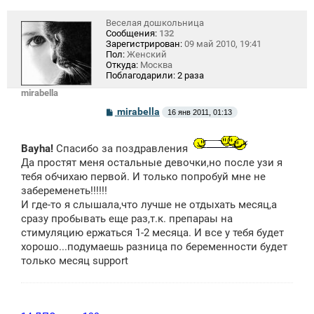
Веселая дошкольница
Сообщения:
132
Зарегистрирован:
09 май 2010, 19:41
Пол:
Женский
Откуда:
Москва
Поблагодарили:
2 раза
mirabella
С
mirabella
16 янв 2011, 01:13
о
о
б
Bayha!
Спасибо за поздравления
щ
е
Да простят меня остальные девочки,но после узи я
н
тебя обчихаю первой. И только попробуй мне не
и
е
забеременеть!!!!!!
И где-то я слышала,что лучше не отдыхать месяц,а
сразу пробывать еще раз,т.к. препараы на
стимуляцию ержаться 1-2 месяца. И все у тебя будет
хорошо...подумаешь разница по беременности будет
только месяц support