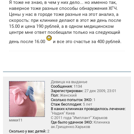
Я тоже не знаю, в чем у них дело... но именно так,
наверное тоже разные способы обнаружения ХГЧ.
Цены у нас в городе тоже разные на этот анализ, а
скорость: при клинике делают в этот же день после
15.00 и цена 190 рублей, а в одном медицинском
центре мне ответ пообещали только на следующий
день после 16.00
и все это счастье за 400 рублей.
Девица на выданье
Сообщения:
1134
Зарегистрирован:
27 дек 2009, 23:01
Пол:
Женский
Сколько попыток ЭКО:
1
Стаж бесплодия:
5 лет
В каких клиниках проводилось лечение:
"Надия" Киев
С 2011 года "Имплант" Харьков
мики11
Где было удачное ЭКО:
Клиника
ак.Грищенко.Харьков
Сколько у вас детей:
2