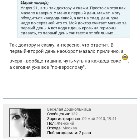
щ
tysik писал(а):
е
Улдуз 21 , а ты так доктору и скажи. Просто смотря как
н
мазало наверно. У меня в первый день мажет, могу
и
обходиться каждодневкой, а вот на след. день уже
е
надо по серэзней что то. Мой доктор считает мазню за
первый день. А вот кода идешь кровь на гормоны
сдавать, то первый день считается от обильных ....
Так доктору и скажу, интересно, что ответит. В
первый-второй день наоборот мазало прилично, а
вчера - вообще тишина, чуть-чуть на каждодневке
,
а сегодня уже все "по-взрослому".
Веселая дошкольница
Сообщения:
132
Зарегистрирован:
09 май 2010, 19:41
Пол:
Женский
Откуда:
Москва
Поблагодарили:
2 раза