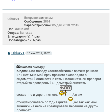
Впервые замужем
Ulduz21
Сообщения:
2861
Зарегистрирован:
05 дек 2010, 22:45
Пол:
Женский
Откуда:
Вологда
Благодарил (а):
1 раз
Поблагодарили:
6 раз
С
Ulduz21
16 янв 2011, 19:25
о
о
б
щ
mirabella писал(а):
е
Юлдиз!
А по-поводу клостилбегила с врачем решили
н
или нет! Мне мой врач про него сказала,что он
и
эндометрий снижает.Но есть и плюсы:т.к. он препарат
е
старый,то провереный.Эндометрий снижать-
сижает,но и укрепляет его.
А я им
стимулировалась со 2 дня цикла
,но так как мои
яичники на него не среагировали перешли на другой
препарат.