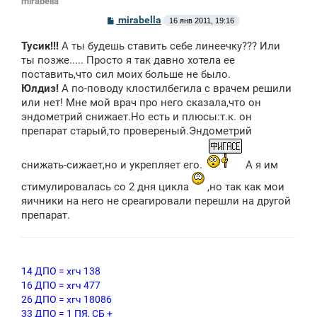
mirabella
С
mirabella
16 янв 2011, 19:16
о
о
Тусик!!!
А ты будешь ставить себе линеечку??? Или
б
щ
ты позже..... Просто я так давно хотела ее
е
поставить,что сил моих больше не было.
н
Юлдиз!
А по-поводу клостилбегила с врачем решили
и
е
или нет! Мне мой врач про него сказала,что он
эндометрий снижает.Но есть и плюсы:т.к. он
препарат старый,то провереный.Эндометрий
снижать-сижает,но и укрепляет его.
А я им
стимулировалась со 2 дня цикла
,но так как мои
яичники на него не среагировали перешли на другой
препарат.
14 ДПО = хгч 138
16 ДПО = хгч 477
26 ДПО = хгч 18086
33 ДПО = 1 ПЯ, СБ +