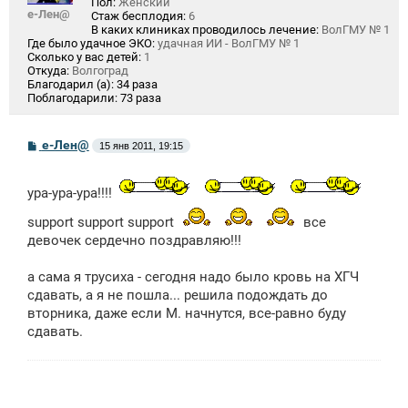
Пол:
Женский
е-Лен@
Стаж бесплодия:
6
В каких клиниках проводилось лечение:
ВолГМУ № 1
Где было удачное ЭКО:
удачная ИИ - ВолГМУ № 1
Сколько у вас детей:
1
Откуда:
Волгоград
Благодарил (а):
34 раза
Поблагодарили:
73 раза
С
е-Лен@
15 янв 2011, 19:15
о
о
б
ура-ура-ура!!!!
щ
е
н
support support support
все
и
девочек сердечно поздравляю!!!
е
а сама я трусиха - сегодня надо было кровь на ХГЧ
сдавать, а я не пошла... решила подождать до
вторника, даже если М. начнутся, все-равно буду
сдавать.