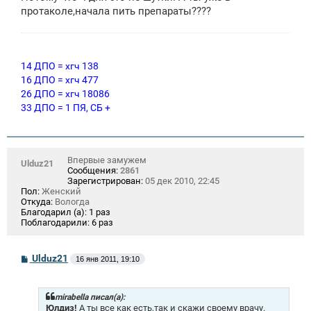
е
протаколе,начала пить препараты????
н
и
е
14 ДПО = хгч 138
16 ДПО = хгч 477
26 ДПО = хгч 18086
33 ДПО = 1 ПЯ, СБ +
Впервые замужем
Ulduz21
Сообщения:
2861
Зарегистрирован:
05 дек 2010, 22:45
Пол:
Женский
Откуда:
Вологда
Благодарил (а):
1 раз
Поблагодарили:
6 раз
С
Ulduz21
16 янв 2011, 19:10
о
о
б
щ
mirabella писал(а):
е
Юлдиз!
А ты все как есть,так и скажи своему врачу.