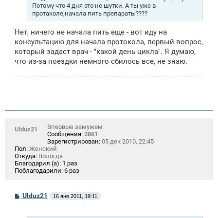
н
Потому что 4 дня это не шутки. А ты уже в
и
протаколе,начала пить препараты????
е
Нет, ничего не начала пить еще - вот иду на
консультацию для начала протокола, первый вопрос,
который задаст врач - "какой день цикла". Я думаю,
что из-за поездки немного сбилось все, не знаю.
Впервые замужем
Ulduz21
Сообщения:
2861
Зарегистрирован:
05 дек 2010, 22:45
Пол:
Женский
Откуда:
Вологда
Благодарил (а):
1 раз
Поблагодарили:
6 раз
С
Ulduz21
16 янв 2011, 19:11
о
о
б