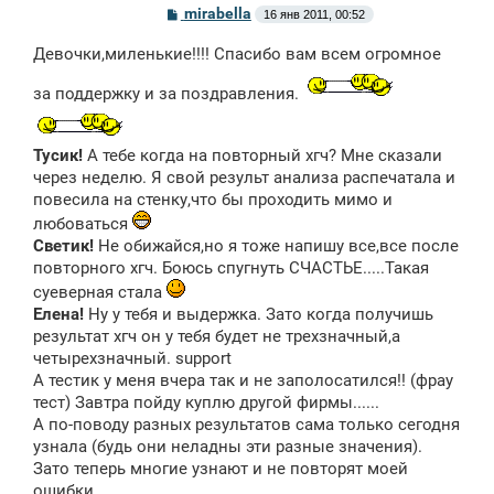
С
mirabella
16 янв 2011, 00:52
о
о
Девочки,миленькие!!!! Спасибо вам всем огромное
б
щ
е
за поддержку и за поздравления.
н
и
е
Тусик!
А тебе когда на повторный хгч? Мне сказали
через неделю. Я свой результ анализа распечатала и
повесила на стенку,что бы проходить мимо и
любоваться
Светик!
Не обижайся,но я тоже напишу все,все после
повторного хгч. Боюсь спугнуть СЧАСТЬЕ.....Такая
суеверная стала
Елена!
Ну у тебя и выдержка. Зато когда получишь
результат хгч он у тебя будет не трехзначный,а
четырехзначный. support
А тестик у меня вчера так и не заполосатился!! (фрау
тест) Завтра пойду куплю другой фирмы......
А по-поводу разных результатов сама только сегодня
узнала (будь они неладны эти разные значения).
Зато теперь многие узнают и не повторят моей
ошибки.