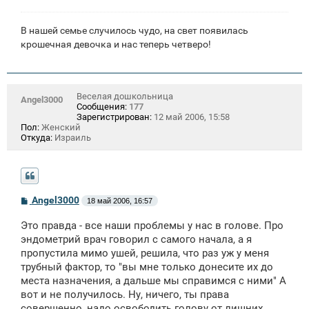
н
и
е
В нашей семье случилось чудо, на свет появилась
крошечная девочка и нас теперь четверо!
Веселая дошкольница
Angel3000
Сообщения:
177
Зарегистрирован:
12 май 2006, 15:58
Пол:
Женский
Откуда:
Израиль
С
Angel3000
18 май 2006, 16:57
о
о
Это правда - все наши проблемы у нас в голове. Про
б
щ
эндометрий врач говорил с самого начала, а я
е
пропустила мимо ушей, решила, что раз уж у меня
н
трубный фактор, то "вы мне только донесите их до
и
е
места назначения, а дальше мы справимся с ними" А
вот и не получилось. Ну, ничего, ты права
совершенно, надо освободить голову от лишних