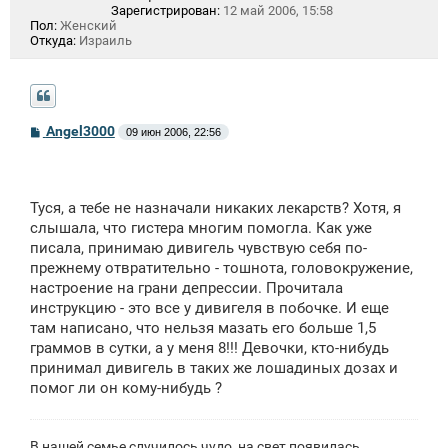
Зарегистрирован:
12 май 2006, 15:58
Пол:
Женский
Откуда:
Израиль
С
Angel3000
09 июн 2006, 22:56
о
о
б
щ
е
Туся, а тебе не назначали никаких лекарств? Хотя, я
н
слышала, что гистера многим помогла. Как уже
и
е
писала, принимаю дивигель чувствую себя по-
прежнему отвратительно - тошнота, головокружение,
настроение на грани депрессии. Прочитала
инструкцию - это все у дивигеля в побочке. И еще
там написано, что нельзя мазать его больше 1,5
граммов в сутки, а у меня 8!!! Девочки, кто-нибудь
принимал дивигель в таких же лошадиных дозах и
помог ли он кому-нибудь ?
В нашей семье случилось чудо, на свет появилась