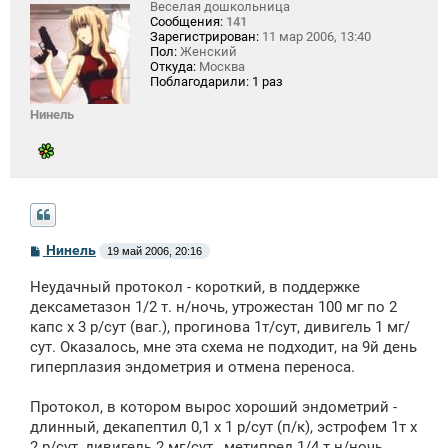
Веселая дошкольница
Сообщения:
141
Зарегистрирован:
11 мар 2006, 13:40
Пол:
Женский
Откуда:
Москва
Поблагодарили:
1 раз
Нинель
С
Нинель
19 май 2006, 20:16
о
о
Неудачный протокол - короткий, в поддержке
б
щ
дексаметазон 1/2 т. н/ночь, утрожестан 100 мг по 2
е
капс х 3 р/сут (ваг.), прогинова 1т/сут, дивигель 1 мг/
н
сут. Оказалось, мне эта схема не подходит, на 9й день
и
е
гиперплазия эндометрия и отмена переноса.
Протокол, в котором вырос хороший эндометрий -
длинный, декапептил 0,1 х 1 р/сут (п/к), эстрофем 1т х
2 р/сут, дивигель 2 мг/сут., метипред 1/4 т н/ночь,