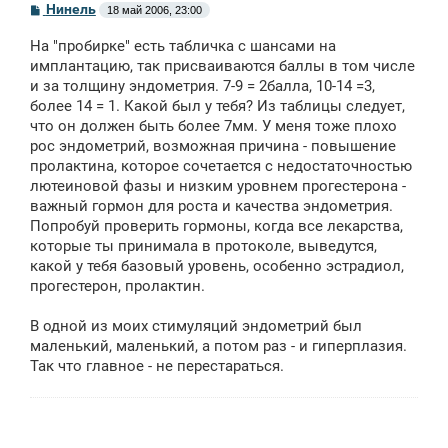
С
Нинель
18 май 2006, 23:00
о
о
На "пробирке" есть табличка с шансами на
б
щ
имплантацию, так присваиваются баллы в том числе
е
и за толщину эндометрия. 7-9 = 2балла, 10-14 =3,
н
более 14 = 1. Какой был у тебя? Из таблицы следует,
и
е
что он должен быть более 7мм. У меня тоже плохо
рос эндометрий, возможная причина - повышение
пролактина, которое сочетается с недостаточностью
лютеиновой фазы и низким уровнем прогестерона -
важный гормон для роста и качества эндометрия.
Попробуй проверить гормоны, когда все лекарства,
которые ты принимала в протоколе, выведутся,
какой у тебя базовый уровень, особенно эстрадиол,
прогестерон, пролактин.
В одной из моих стимуляций эндометрий был
маленький, маленький, а потом раз - и гиперплазия.
Так что главное - не перестараться.