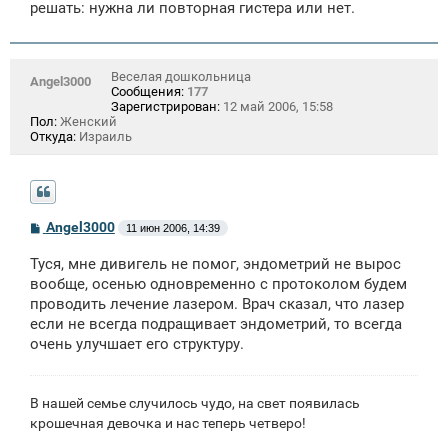
решать: нужна ли повторная гистера или нет.
Веселая дошкольница
Angel3000
Сообщения:
177
Зарегистрирован:
12 май 2006, 15:58
Пол:
Женский
Откуда:
Израиль
С
Angel3000
11 июн 2006, 14:39
о
о
Туся, мне дивигель не помог, эндометрий не вырос
б
щ
вообще, осенью одновременно с протоколом будем
е
проводить лечение лазером. Врач сказал, что лазер
н
если не всегда подращивает эндометрий, то всегда
и
е
очень улучшает его структуру.
В нашей семье случилось чудо, на свет появилась
крошечная девочка и нас теперь четверо!