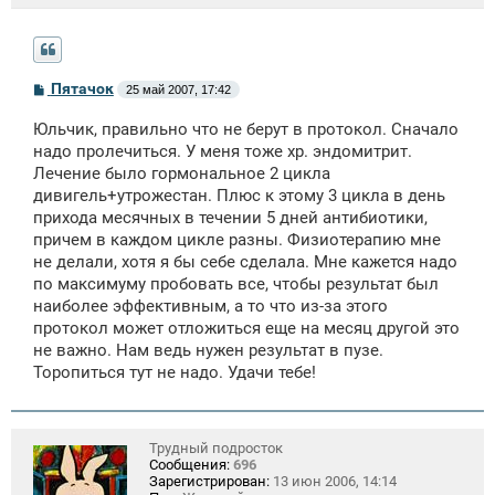
С
Пятачок
25 май 2007, 17:42
о
о
Юльчик, правильно что не берут в протокол. Сначало
б
щ
надо пролечиться. У меня тоже хр. эндомитрит.
е
Лечение было гормональное 2 цикла
н
дивигель+утрожестан. Плюс к этому 3 цикла в день
и
е
прихода месячных в течении 5 дней антибиотики,
причем в каждом цикле разны. Физиотерапию мне
не делали, хотя я бы себе сделала. Мне кажется надо
по максимуму пробовать все, чтобы результат был
наиболее эффективным, а то что из-за этого
протокол может отложиться еще на месяц другой это
не важно. Нам ведь нужен результат в пузе.
Торопиться тут не надо. Удачи тебе!
Трудный подросток
Сообщения:
696
Зарегистрирован:
13 июн 2006, 14:14