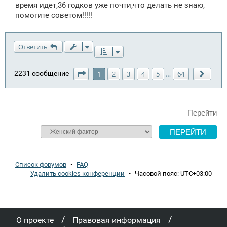
е
время идет,36 годков уже почти,что делать не знаю,
помогите советом!!!!!
Ответить
Страница
1
из
64
2231 сообщение
1
2
3
4
5
64
…
След.
Перейти
Список форумов
•
FAQ
Удалить cookies конференции
•
Часовой пояс:
UTC+03:00
/
/
О проекте
Правовая информация