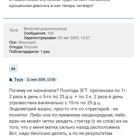
крошечная девочка и нас теперь четверо!
Веселая дошкольница
Туся
Сообщения:
103
Зарегистрирован:
09 авг 2005, 12:07
Пол:
Женский
Откуда:
Россия
Поблагодарили:
1 раз
С
Туся
11 июн 2006, 13:56
о
о
Почему не назначали? Полгода ЗГТ: прогинова по 1т.
б
щ
2 раза в день с 5-го по 25 д.ц. + по 2 к. 2 раза в день
е
утрожестана вагинально с 15-го по 25 д.ц.
н
Эндометрий вырос, просто что со структурой - не
и
е
понятно. Либо она по-прежнему неоднородная, либо
врач не может четко увидеть стуктур (с ее слов) из-за
того, что у меня матка сильно назад расположена.
Вот, надо биопсию делать, а по ее результатам