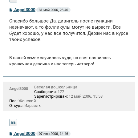
С
Angel3000
31 май 2006, 23:46
о
о
Спасибо большое Да, дивигель после пункции
б
щ
назначают, а то фолликулы могут не вырасти. Все
е
будет хорошо, у нас все получится. Держи нас в курсе
н
твоих успехов
и
е
В нашей семье случилось чудо, на свет появилась
крошечная девочка и нас теперь четверо!
Веселая дошкольница
Angel3000
Сообщения:
177
Зарегистрирован:
12 май 2006, 15:58
Пол:
Женский
Откуда:
Израиль
С
Angel3000
07 июн 2006, 14:46
о