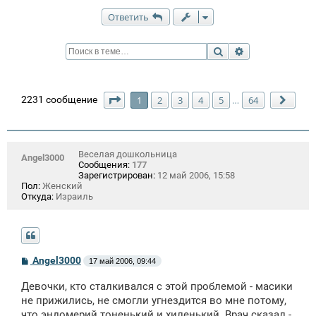
Ответить
Поиск
Расширенный п
Страница
1
из
64
2231 сообщение
1
2
3
4
5
64
…
След
Веселая дошкольница
Angel3000
Сообщения:
177
Зарегистрирован:
12 май 2006, 15:58
Пол:
Женский
Откуда:
Израиль
С
Angel3000
17 май 2006, 09:44
о
о
Девочки, кто сталкивался с этой проблемой - масики
б
щ
не прижились, не смогли угнездится во мне потому,
е
что эндомерий тоненький и хиленький. Врач сказал -