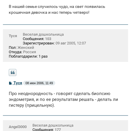
е
В нашей семье случилось чудо, на свет появилась
крошечная девочка и нас теперь четверо!
Веселая дошкольница
Туся
Сообщения:
103
Зарегистрирован:
09 авг 2005, 12:07
Пол:
Женский
Откуда:
Россия
Поблагодарили:
1 раз
С
Туся
08 июн 2006, 11:49
о
о
Про неоднородность - говорят сделать биопсию
б
щ
эндометрия, и по ее результатам решать - делать ли
е
гистеру (прицельную).
н
и
е
Веселая дошкольница
Angel3000
Сообщения:
177