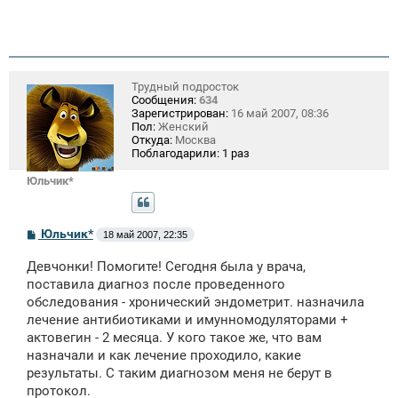
Трудный подросток
Сообщения:
634
Зарегистрирован:
16 май 2007, 08:36
Пол:
Женский
Откуда:
Москва
Поблагодарили:
1 раз
Юльчик*
С
Юльчик*
18 май 2007, 22:35
о
о
Девчонки! Помогите! Сегодня была у врача,
б
щ
поставила диагноз после проведенного
е
обследования - хронический эндометрит. назначила
н
лечение антибиотиками и имунномодуляторами +
и
е
актовегин - 2 месяца. У кого такое же, что вам
назначали и как лечение проходило, какие
результаты. С таким диагнозом меня не берут в
протокол.