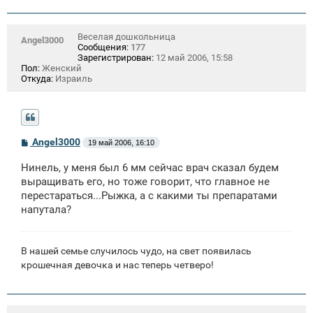
Веселая дошкольница
Angel3000
Сообщения:
177
Зарегистрирован:
12 май 2006, 15:58
Пол:
Женский
Откуда:
Израиль
С
Angel3000
19 май 2006, 16:10
о
о
Нинель, у меня был 6 мм сейчас врач сказал будем
б
щ
выращивать его, но тоже говорит, что главное не
е
перестараться...Рыжка, а с какими ты препаратами
н
напутала?
и
е
В нашей семье случилось чудо, на свет появилась
крошечная девочка и нас теперь четверо!