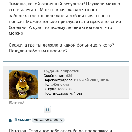
Тимоша, какой отличный результат! Неужели можно
его вылечить. Мне то врач сказал что это
заболевание хроническое и избавиться от него
нельзя. Можно только приглушить на время течение
болезни. А судя по твоему лечению выходит что
можно
Скажи, а где ты лежала в какой больнице, у кого?
Полудан тебе там вводили?
Трудный подросток
Сообщения:
634
Зарегистрирован:
16 май 2007, 08:36
Пол:
Женский
Откуда:
Москва
Поблагодарили:
1 раз
Юльчик*
С
Юльчик*
26 май 2007, 09:32
о
о
Пятачок! Огромное тебе спасибо за поддержку, я
б