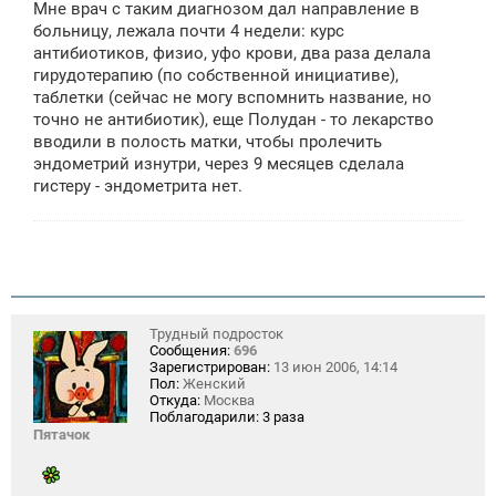
Мне врач с таким диагнозом дал направление в
б
щ
больницу, лежала почти 4 недели: курс
е
антибиотиков, физио, уфо крови, два раза делала
н
гирудотерапию (по собственной инициативе),
и
е
таблетки (сейчас не могу вспомнить название, но
точно не антибиотик), еще Полудан - то лекарство
вводили в полость матки, чтобы пролечить
эндометрий изнутри, через 9 месяцев сделала
гистеру - эндометрита нет.
Трудный подросток
Сообщения:
696
Зарегистрирован:
13 июн 2006, 14:14
Пол:
Женский
Откуда:
Москва
Поблагодарили:
3 раза
Пятачок