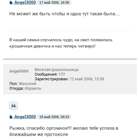
С
Angel3000
17 май 2006, 16:58
о
о
Не может же быть чтобы я одна тут такая была....
б
щ
е
н
и
е
В нашей семье случилось чудо, на свет появилась
крошечная девочка и нас теперь четверо!
Веселая дошкольница
Angel3000
Сообщения:
177
Зарегистрирован:
12 май 2006, 15:58
Пол:
Женский
Откуда:
Израиль
С
Angel3000
18 май 2006, 09:23
о
о
Рыжка, спасибо оргомное!!! желаю тебе успеха в
б
щ
ближайшем же протоколе
е