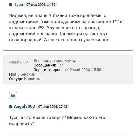
С
Туся
07 июн 2006, 14:59
о
о
Энджел, не плачь!!! У меня тоже проблемы с
б
щ
эндометрием. Уже полгода сижу на прогинове 1*2 и
е
утрожестане 2*2. Улучшения есть, правда,
н
эндометрий все-равно (несмотря на гистеру)
и
е
неоднородный. А еще вес попер существенно...
Веселая дошкольница
Angel3000
Сообщения:
177
Зарегистрирован:
12 май 2006, 15:58
Пол:
Женский
Откуда:
Израиль
С
Angel3000
07 июн 2006, 17:42
о
о
Туся, а что врачи говорят? Можно как-то это
б
щ
исправить?
е
н
и