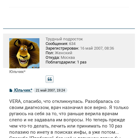
Трудный подросток
Сообщения:
634
Зарегистрирован:
16 май 2007, 08:36
Пол:
Женский
Откуда:
Москва
Поблагодарили:
1 раз
Юльчик*
С
Юльчик*
21 май 2007, 19:24
о
о
VERA, спасибо, что откликнулась. Разобралась со
б
щ
своим диагнозом, врач назначил все верно. Я только
е
ругаюсь на себя за то, что раньше верила врачам
н
слепо и не задавала им вопросы. Но теперь прежде
и
е
чем что-то делать, лечить или принимать по 10 раз
полазию по инету в поисках инфы, а уже потом...