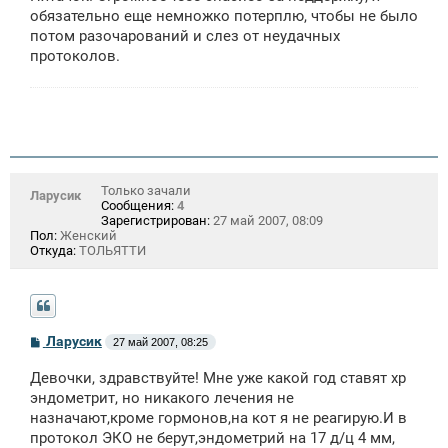
щ
обязательно еще немножко потерплю, чтобы не было
е
потом разочарований и слез от неудачных
н
протоколов.
и
е
Только зачали
Ларусик
Сообщения:
4
Зарегистрирован:
27 май 2007, 08:09
Пол:
Женский
Откуда:
ТОЛЬЯТТИ
С
Ларусик
27 май 2007, 08:25
о
о
Девочки, здравствуйте! Мне уже какой год ставят хр
б
щ
эндометрит, но никакого лечения не
е
назначают,кроме гормонов,на кот я не реагирую.И в
н
протокол ЭКО не берут,эндометрий на 17 д/ц 4 мм,
и