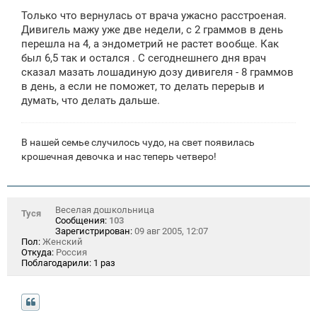
о
Только что вернулась от врача ужасно расстроеная.
б
щ
Дивигель мажу уже две недели, с 2 граммов в день
е
перешла на 4, а эндометрий не растет вообще. Как
н
был 6,5 так и остался . С сегоднешнего дня врач
и
е
сказал мазать лошадиную дозу дивигеля - 8 граммов
в день, а если не поможет, то делать перерыв и
думать, что делать дальше.
В нашей семье случилось чудо, на свет появилась
крошечная девочка и нас теперь четверо!
Веселая дошкольница
Туся
Сообщения:
103
Зарегистрирован:
09 авг 2005, 12:07
Пол:
Женский
Откуда:
Россия
Поблагодарили:
1 раз