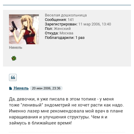
Веселая дошкольница
Сообщения:
141
Зарегистрирован:
11 мар 2006, 13:40
Пол:
Женский
Откуда:
Москва
Поблагодарили:
1 раз
Нинель
С
Нинель
20 июн 2006, 23:36
о
о
Да, девочки, я уже писала в этом топике - у меня
б
щ
тоже "ленивый" зндометрий не хочет расти как надо.
е
Именно лазер мне рекомендовала мой врач в плане
н
наращивания и улучшения структуры. Чем я и
и
е
займусь в ближайшее время!