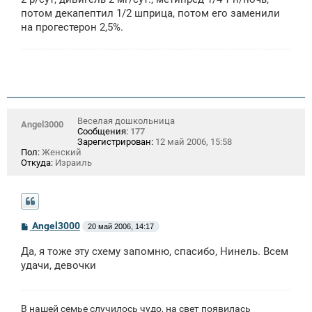
потом декапептил 1/2 шприца, потом его заменили
на прогестерон 2,5%.
Веселая дошкольница
Angel3000
Сообщения:
177
Зарегистрирован:
12 май 2006, 15:58
Пол:
Женский
Откуда:
Израиль
С
Angel3000
20 май 2006, 14:17
о
о
Да, я тоже эту схему запомню, спасибо, Нинель. Всем
б
щ
удачи, девочки
е
н
и
е
В нашей семье случилось чудо, на свет появилась