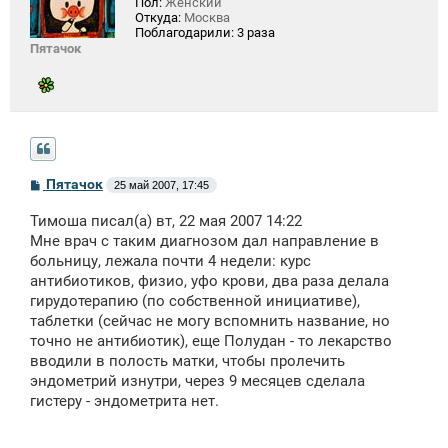
Пол:
Женский
Откуда:
Москва
Поблагодарили:
3 раза
Пятачок
С
Пятачок
25 май 2007, 17:45
о
о
Тимоша писал(а) вт, 22 мая 2007 14:22
б
щ
Мне врач с таким диагнозом дал направление в
е
больницу, лежала почти 4 недели: курс
н
антибиотиков, физио, уфо крови, два раза делала
и
е
гирудотерапию (по собственной инициативе),
таблетки (сейчас не могу вспомнить название, но
точно не антибиотик), еще Полудан - то лекарство
вводили в полость матки, чтобы пролечить
эндометрий изнутри, через 9 месяцев сделала
гистеру - эндометрита нет.