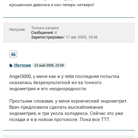
крошечная девочка и нас теперь четверо!
Только зачали
Натусик
Сообщения:
4
Зарегистрирован:
11 авг 2005, 18:46
С
Натусик
22 май 2006, 23:09
о
о
Angel3000, у меня как и у тебя последняя попытка
б
щ
оказалась безрезультатной из-за тонкого
е
эндометрия и его неоднородности.
н
и
е
Простыми словами, у меня хорнический эндометрит.
Врач предложила сделать выскабливание
эндометрия, и три укола золодекса. Сейчас это уже
позади и я в новом протоколе. Пока все ТТТ.