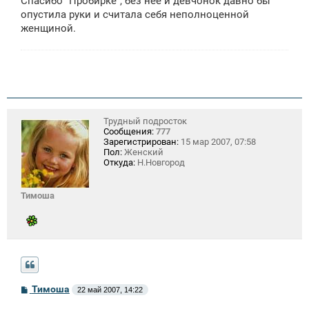
Спасибо "Пробирке", без неё и девчонок давно бы
опустила руки и считала себя неполноценной
женщиной.
Трудный подросток
Сообщения:
777
Зарегистрирован:
15 мар 2007, 07:58
Пол:
Женский
Откуда:
Н.Новгород
Тимоша
С
Тимоша
22 май 2007, 14:22
о
о