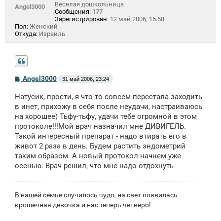
Веселая дошкольница
Angel3000
Сообщения:
177
Зарегистрирован:
12 май 2006, 15:58
Пол:
Женский
Откуда:
Израиль
С
Angel3000
31 май 2006, 23:24
о
о
Натусик, прости, я что-то совсем перестала заходить
б
щ
в инет, прихожу в себя после неудачи, настраиваюсь
е
на хорошее) Тьфу-тьфу, удачи тебе огромной в этом
н
протоколе!!!Мой врач назначил мне ДИВИГЕЛЬ.
и
е
Такой интересный препарат - надо втирать его в
живот 2 раза в день. Будем растить эндометрий
таким образом. А новый протокол начнем уже
осенью. Врач решил, что мне надо отдохнуть
В нашей семье случилось чудо, на свет появилась
крошечная девочка и нас теперь четверо!