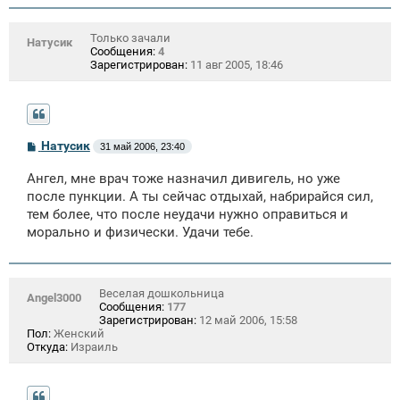
Только зачали
Натусик
Сообщения:
4
Зарегистрирован:
11 авг 2005, 18:46
С
Натусик
31 май 2006, 23:40
о
о
Ангел, мне врач тоже назначил дивигель, но уже
б
щ
после пункции. А ты сейчас отдыхай, набрирайся сил,
е
тем более, что после неудачи нужно оправиться и
н
морально и физически. Удачи тебе.
и
е
Веселая дошкольница
Angel3000
Сообщения:
177
Зарегистрирован:
12 май 2006, 15:58
Пол:
Женский
Откуда:
Израиль