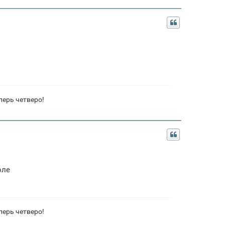
перь четверо!
оле
перь четверо!