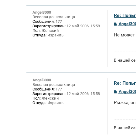
Angel3000
Re: Попы
Веселая дошкольница
Сообщения:
177
С
Angel30
Зарегистрирован:
12 май 2006, 15:58
о
Пол:
Женский
о
Не может 
Откуда:
Израиль
б
щ
е
н
и
е
В нашей се
Angel3000
Re: Попы
Веселая дошкольница
Сообщения:
177
С
Angel30
Зарегистрирован:
12 май 2006, 15:58
о
Пол:
Женский
о
Рыжка, сп
Откуда:
Израиль
б
щ
е
н
и
е
В нашей се