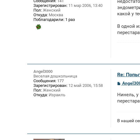
Сообщения:
141
недостато
и
Зарегистрирован:
11 мар 2006, 13:40
е
эндометри
Пол:
Женский
какой у т
Откуда:
Москва
Поблагодарили:
1 раз
В одной и
перестара
Angel3000
Re: Попы
Веселая дошкольница
Сообщения:
177
С
Angel30
Зарегистрирован:
12 май 2006, 15:58
о
Пол:
Женский
о
Нинель, у
Откуда:
Израиль
б
щ
перестара
е
н
и
е
В нашей се