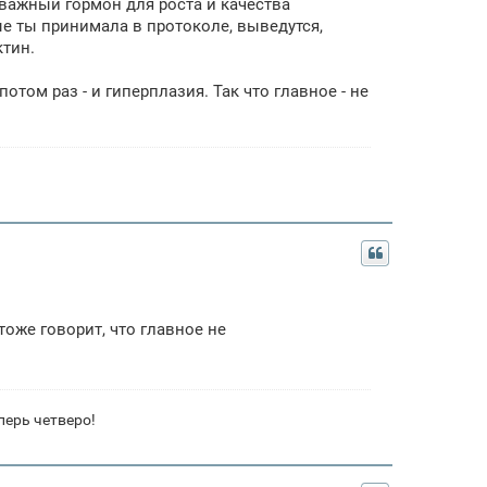
важный гормон для роста и качества
ые ты принимала в протоколе, выведутся,
ктин.
том раз - и гиперплазия. Так что главное - не
тоже говорит, что главное не
перь четверо!