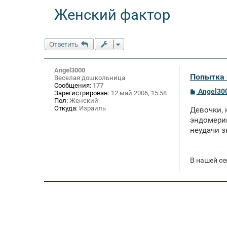
Женский фактор
Ответить
Angel3000
Попытка 
Веселая дошкольница
Сообщения:
177
С
Angel30
Зарегистрирован:
12 май 2006, 15:58
о
Пол:
Женский
о
Откуда:
Израиль
Девочки, 
б
щ
эндомерий
е
неудачи з
н
и
е
В нашей се