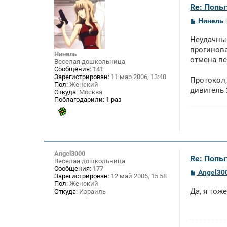
Re: Попы
С
Нинель
о
о
Неудачный 
б
щ
прогинова
Нинель
е
отмена пе
Веселая дошкольница
н
Сообщения:
141
и
Зарегистрирован:
11 мар 2006, 13:40
е
Протокол,
Пол:
Женский
дивигель 
Откуда:
Москва
Поблагодарили:
1 раз
Angel3000
Re: Попы
Веселая дошкольница
Сообщения:
177
С
Angel30
Зарегистрирован:
12 май 2006, 15:58
о
Пол:
Женский
о
Да, я тож
Откуда:
Израиль
б
щ
е
н
и