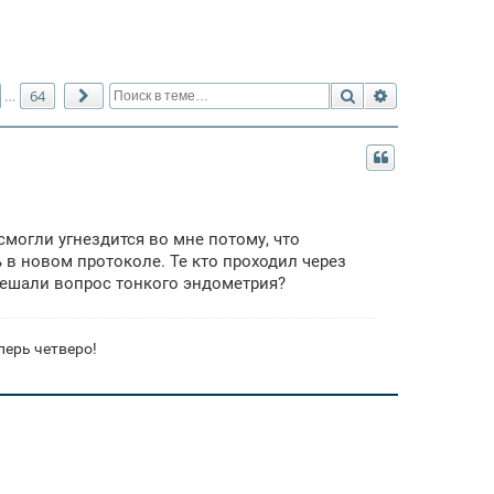
Поиск
Расширенный 
64
…
След.
смогли угнездится во мне потому, что
 в новом протоколе. Те кто проходил через
 решали вопрос тонкого эндометрия?
перь четверо!