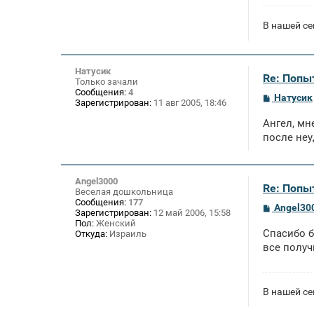
В нашей се
Натусик
Re: Попы
Только зачали
Сообщения:
4
С
Натусик
Зарегистрирован:
11 авг 2005, 18:46
о
о
Ангел, мн
б
щ
после неу
е
н
и
е
Angel3000
Re: Попы
Веселая дошкольница
Сообщения:
177
С
Angel30
Зарегистрирован:
12 май 2006, 15:58
о
Пол:
Женский
о
Спасибо б
Откуда:
Израиль
б
щ
все получ
е
н
и
е
В нашей се