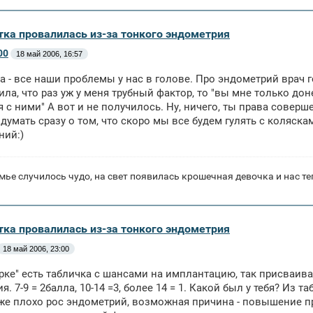
тка провалилась из-за тонкого эндометрия
00
18 май 2006, 16:57
а - все наши проблемы у нас в голове. Про эндометрий врач 
ила, что раз уж у меня трубный фактор, то "вы мне только до
 с ними" А вот и не получилось. Ну, ничего, ты права соверш
думать сразу о том, что скоро мы все будем гулять с коляска
ний:)
мье случилось чудо, на свет появилась крошечная девочка и нас те
тка провалилась из-за тонкого эндометрия
18 май 2006, 23:00
рке" есть табличка с шансами на имплантацию, так присваив
я. 7-9 = 2балла, 10-14 =3, более 14 = 1. Какой был у тебя? Из 
же плохо рос эндометрий, возможная причина - повышение пр