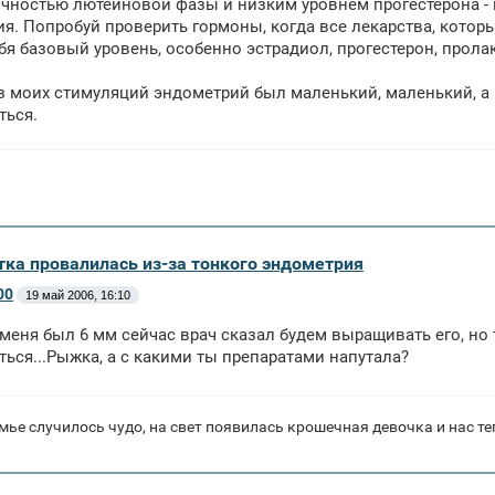
чностью лютеиновой фазы и низким уровнем прогестерона - 
я. Попробуй проверить гормоны, когда все лекарства, котор
ебя базовый уровень, особенно эстрадиол, прогестерон, прола
з моих стимуляций эндометрий был маленький, маленький, а по
ться.
тка провалилась из-за тонкого эндометрия
00
19 май 2006, 16:10
 меня был 6 мм сейчас врач сказал будем выращивать его, но 
ться...Рыжка, а с какими ты препаратами напутала?
мье случилось чудо, на свет появилась крошечная девочка и нас те