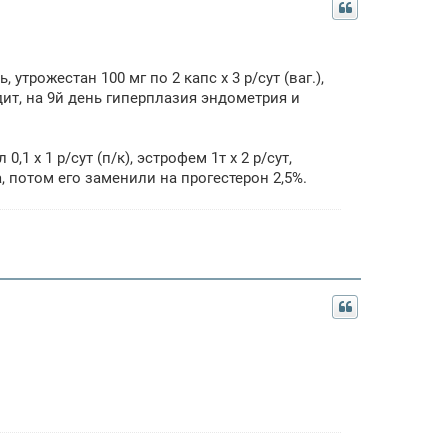
утрожестан 100 мг по 2 капс х 3 р/сут (ваг.),
одит, на 9й день гиперплазия эндометрия и
 х 1 р/сут (п/к), эстрофем 1т х 2 р/сут,
а, потом его заменили на прогестерон 2,5%.