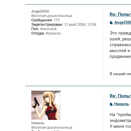
Angel3000
Re: Попы
Веселая дошкольница
Сообщения:
177
С
Angel30
Зарегистрирован:
12 май 2006, 15:58
о
Пол:
Женский
о
Это правд
Откуда:
Израиль
б
щ
ушей, реш
е
справимся
н
мыслей и 
и
е
продвиже
В нашей се
Re: Попы
С
Нинель
о
о
На "проби
б
щ
эндометри
Нинель
е
У меня то
Веселая дошкольница
н