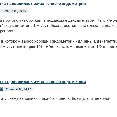
тка провалилась из-за тонкого эндометрия
19 май 2006, 20:16
протокол - короткий, в поддержке дексаметазон 1/2 т. н/ночь, 
 1т/сут, дивигель 1 мг/сут. Оказалось, мне эта схема не подх
реноса.
 в котором вырос хороший эндометрий - длинный, декапептил 0,1
2 мг/сут., метипред 1/4 т н/ночь, потом декапептил 1/2 шприц
тка провалилась из-за тонкого эндометрия
00
20 май 2006, 14:17
е эту схему запомню, спасибо, Нинель. Всем удачи, девочки