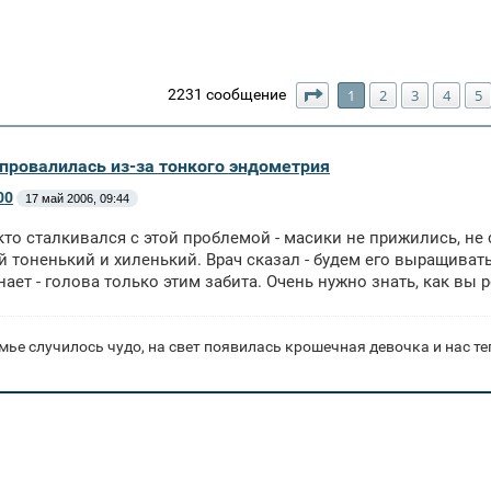
Страница
1
из
64
2231 сообщение
1
2
3
4
5
провалилась из-за тонкого эндометрия
00
17 май 2006, 09:44
кто сталкивался с этой проблемой - масики не прижились, не 
 тоненький и хиленький. Врач сказал - будем его выращивать
нает - голова только этим забита. Очень нужно знать, как вы
мье случилось чудо, на свет появилась крошечная девочка и нас те