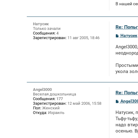
е
В нашей се
Натусик
Re: Попы
Только зачали
Сообщения:
4
С
Натусик
Зарегистрирован:
11 авг 2005, 18:46
о
о
Angel3000
б
щ
неодноро
е
н
Простыми 
и
е
укола зол
Angel3000
Re: Попы
Веселая дошкольница
Сообщения:
177
С
Angel30
Зарегистрирован:
12 май 2006, 15:58
о
Пол:
Женский
о
Натусик, 
Откуда:
Израиль
б
щ
Тьфу-тьфу
е
надо втир
н
осенью. В
и
е