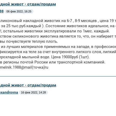
адной живот - отдам/продам
88
06 фев 2022, 16:25
ликоновый накладной животик на 6-7 , 8-9 месяцев , цена 19 
за 25 тыс.руб.каждый ) .Состояние животиков идеальное, на 
!!!!, остальные животики эксплуатировали по 1мес. каждый.
твом силиконового животика является то, что, он набирает те
вы почувствуете теплую плоть.
из лучших материалов применяемых на западе, в профессио
иксируется на теле за счет внутреннего липкого слоя, липкий
прохладной мыльной воде. Цена 19000руб (1шт).
в регионы почтой России или транспортной компанией.
.melnik.
1988@mail(точка)ru
адной живот - отдам/продам
exandrovna
16 фев 2022, 14:28