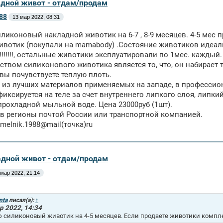
адной живот - отдам/продам
88
13 мар 2022, 08:31
ликоновый накладной животик на 6-7 , 8-9 месяцев. 4-5 мес пр
вотик (покупали на mamabody) .Состояние животиков идеальн
!!!!!!!, остальные животики эксплуатировали по 1мес. каждый.
твом силиконового животика является то, что, он набирает те
вы почувствуете теплую плоть.
из лучших материалов применяемых на западе, в профессио
иксируется на теле за счет внутреннего липкого слоя, липкий
прохладной мыльной воде. Цена 23000руб (1шт).
в регионы почтой России или транспортной компанией.
.melnik.
1988@mail(точка)ru
адной живот - отдам/продам
 мар 2022, 21:14
nta
писал(а):
↑
р 2022, 14:34
 силиконовый животик на 4-5 месяцев. Если продаете животики компле