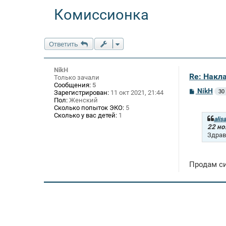
Комиссионка
Ответить
NikH
Re: Накл
Только зачали
Сообщения:
5
С
NikH
30
Зарегистрирован:
11 окт 2021, 21:44
о
Пол:
Женский
о
Сколько попыток ЭКО:
5
б
Сколько у вас детей:
1
щ
alis
е
22 но
н
Здрав
и
е
Продам си