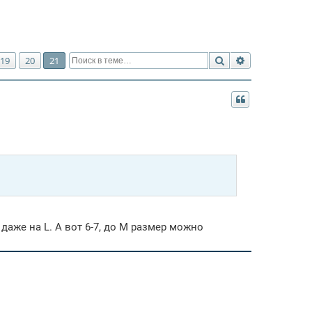
Поиск
Расширенный 
19
20
21
даже на L. А вот 6-7, до М размер можно