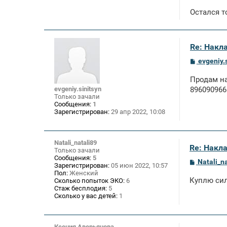
е
Остался т
Re: Накл
С
evgeniy.
о
о
Продам на
б
щ
evgeniy.sinitsyn
8960909665
е
Только зачали
н
Сообщения:
1
и
Зарегистрирован:
29 апр 2022, 10:08
е
Natali_natali89
Re: Накл
Только зачали
Сообщения:
5
С
Natali_n
Зарегистрирован:
05 июн 2022, 10:57
о
Пол:
Женский
о
Куплю сил
Сколько попыток ЭКО:
6
б
Стаж бесплодия:
5
щ
Сколько у вас детей:
1
е
н
и
е
Ксения Аверьянова