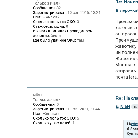
Re: Накл
Только зачали
Сообщения:
32
С
лерочка
Зарегистрирован:
10 сен 2015, 13:24
о
Пол:
Женский
о
Продам си
Сколько попыток ЭКО:
0
б
Стаж бесплодия:
0
щ
каждый жи
В каких клиниках проводилось
е
он продан
лечение:
были
н
Преимущес
и
Где было удачное ЭКО:
там
е
животику 
Выполнен 
Животик ф
Моется в 
отправим 
почта
lera
NikH
Re: Накл
Только зачали
Сообщения:
5
С
NikH
16
Зарегистрирован:
11 окт 2021, 21:44
о
Пол:
Женский
о
Сколько попыток ЭКО:
5
б
Сколько у вас детей:
1
щ
Inka
е
04 ма
н
Куплю
и