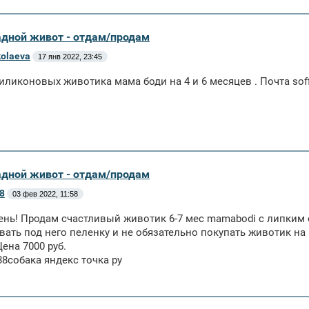
адной живот - отдам/продам
kolaeva
17 янв 2022, 23:45
иликоновых животика мама боди на 4 и 6 месяцев . Почта soff
адной живот - отдам/продам
8
03 фев 2022, 11:58
нь! Продам счастливый животик 6-7 мес mamabodi с липким 
ать под него пеленку и не обязательно покупать животик на 
Цена 7000 руб.
88собака яндекс точка ру