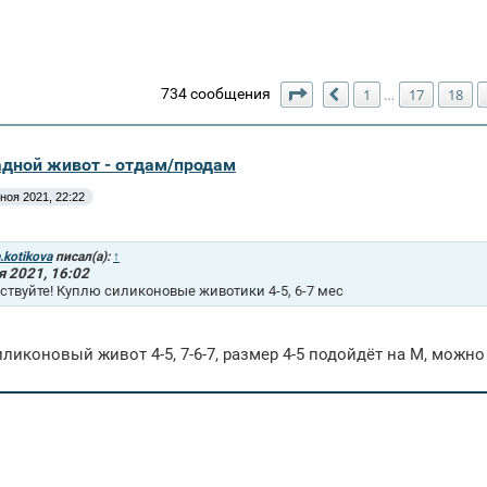
Страница
21
из
21
734 сообщения
1
17
18
…
Пред.
адной живот - отдам/продам
 ноя 2021, 22:22
a.kotikova
писал(а):
↑
я 2021, 16:02
ствуйте! Куплю силиконовые животики 4-5, 6-7 мес
ликоновый живот 4-5, 7-6-7, размер 4-5 подойдёт на М, можно 