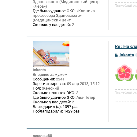
и
Здановского» (Медицинский центр
е
Последний ра
«Лера»)
Где было удачное ЭКО:
«Клиника
профессора Здановского»
(Медицинский цент
Сколько у вас детей:
2
Re: Накл
С
Inkanta
о
о
б
Inkanta
щ
Впервые замужем
е
Сообщения:
2241
н
Зарегистрирован:
09 апр 2013, 15:12
и
Пол:
Женский
е
Последний ра
Сколько попыток ЭКО:
3
Где было удачное ЭКО:
Ава-Петер
Сколько у вас детей:
2
Благодарил (а):
1397 раз
Поблагодарили:
1429 раз
лерочка88