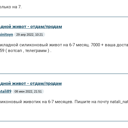
олько на 7.
адной живот - отдам/продам
sinitsyn
29 апр 2022, 10:21
кладной силиконовый живот на 6-7 месяц. 7000 + ваша достав
9 ( вотсап , телеграмм ) .
адной живот - отдам/продам
atali89
08 июн 2022, 21:51
иконовый животик на 6-7 месяцев. Пишите на почту natali_nat