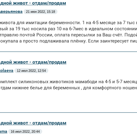
адной живот - отдам/продам
Аверьянова
21 июн 2022, 15:18
живота для имитации беременности. 1 на 4-5 месяце за 7 тыс
ый за 19 тыс носила раз 10 на 6-7мес в идеальном состоянии
правлю почтой России, оплата пересылки за Ваш счёт. Подой
 покупала а просто подлаживала плёнку. Если заинтересует п
адной живот - отдам/продам
kolaeva
12 июл 2022, 12:54
мплект силиконовых животиков мамабоди на 4-5 и 5-7 месяцев
тдам нижнее белье для беременных , для комфортного ношени
адной живот - отдам/продам
ama
16 июл 2022, 20:44