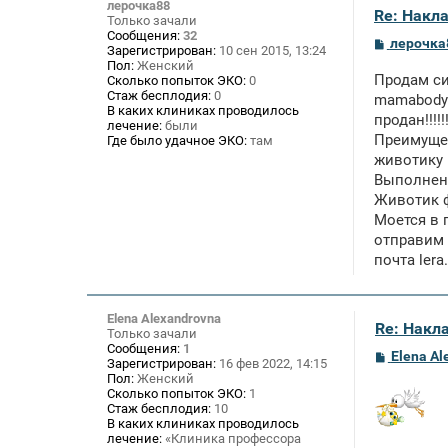
лерочка88
Re: Накл
Только зачали
Сообщения:
32
С
лерочка
Зарегистрирован:
10 сен 2015, 13:24
о
Пол:
Женский
о
Продам си
Сколько попыток ЭКО:
0
б
Стаж бесплодия:
0
щ
mamabody 
В каких клиниках проводилось
е
продан!!!
лечение:
были
н
Преимущес
и
Где было удачное ЭКО:
там
е
животику 
Выполнен 
Животик ф
Моется в 
отправим 
почта
lera
Elena Alexandrovna
Re: Накл
Только зачали
Сообщения:
1
С
Elena Al
Зарегистрирован:
16 фев 2022, 14:15
о
Пол:
Женский
о
Сколько попыток ЭКО:
1
б
Стаж бесплодия:
10
щ
В каких клиниках проводилось
е
лечение:
«Клиника профессора
н