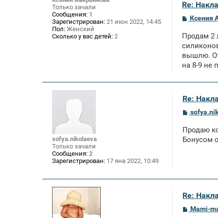
Re: Накл
Только зачали
Сообщения:
1
С
Ксения 
Зарегистрирован:
21 июн 2022, 14:45
о
Пол:
Женский
о
Продам 2 
Сколько у вас детей:
2
б
щ
силиконов
е
вышлю. От
н
на 8-9 не
и
е
Re: Накл
С
sofya.ni
о
о
Продаю ко
б
щ
sofya.nikolaeva
Бонусом о
е
Только зачали
н
Сообщения:
2
и
Зарегистрирован:
17 янв 2022, 10:49
е
Re: Накл
С
Mami-m
о