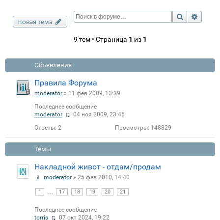
Поиск
Расши
Новая тема
9 тем • Страница
1
из
1
Объявления
Правила Форума
moderator
» 11 фев 2009, 13:39
Последнее сообщение
moderator
04 ноя 2009, 23:46
Ответы:
2
Просмотры:
148829
Темы
Накладной живот - отдам/продам
moderator
» 25 фев 2010, 14:40
…
1
17
18
19
20
21
Последнее сообщение
torris
07 окт 2024, 19:22