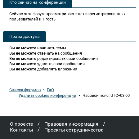
Кто сейчас на конференции
Сейчас этот форум просматривают: нет зарегистрированных
пользователей и 1 гость
Права доступа
Вы
не можете
начинать темы
Вы
не можете
отвечать на сообщения
Вы
не можете
редактировать свои сообщения
Вы
не можете
удалять свои сообщения
Вы
не можете
добавлять вложения
Список форумов
•
FAQ
Удалить cookies конференции
•
Часовой пояс:
UTC+03:00
/
/
О проекте
Правовая информация
/
Контакты
Проекты сотрудничества