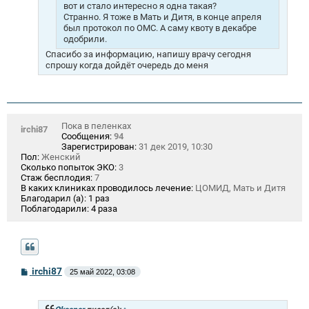
вот и стало интересно я одна такая?
Странно. Я тоже в Мать и Дитя, в конце апреля
был протокол по ОМС. А саму квоту в декабре
одобрили.
Спасибо за информацию, напишу врачу сегодня
спрошу когда дойдёт очередь до меня
Пока в пеленках
irchi87
Сообщения:
94
Зарегистрирован:
31 дек 2019, 10:30
Пол:
Женский
Сколько попыток ЭКО:
3
Стаж бесплодия:
7
В каких клиниках проводилось лечение:
ЦОМИД, Мать и Дитя
Благодарил (а):
1 раз
Поблагодарили:
4 раза
С
irchi87
25 май 2022, 03:08
о
о
б
щ