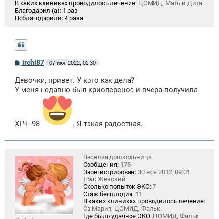
В каких клиниках проводилось лечение:
ЦОМИД, Мать и Дитя
Благодарил (а):
1 раз
Поблагодарили:
4 раза
С
irchi87
07 июл 2022, 02:30
о
о
Девочки, привет. У кого как дела?
б
щ
У меня недавно был криоперенос и вчера получила
е
н
и
е
ХГЧ -98
. Я такая радостная.
Веселая дошкольница
Сообщения:
175
Зарегистрирован:
30 ноя 2012, 09:01
Пол:
Женский
Сколько попыток ЭКО:
7
Стаж бесплодия:
11
В каких клиниках проводилось лечение:
Св.Мария, ЦОМИД, Фальк.
Где было удачное ЭКО:
ЦОМИД, Фальк