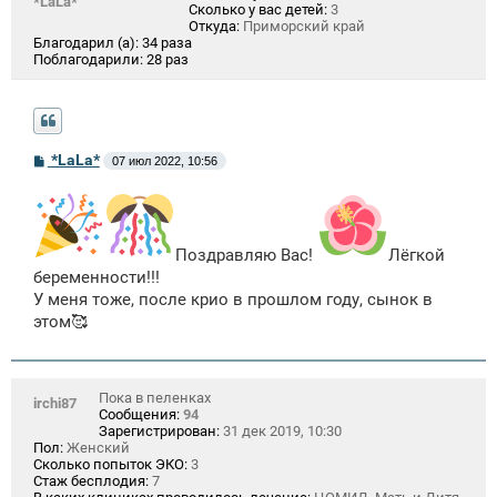
*LaLa*
Сколько у вас детей:
3
Откуда:
Приморский край
Благодарил (а):
34 раза
Поблагодарили:
28 раз
С
*LaLa*
07 июл 2022, 10:56
о
о
б
щ
е
н
Поздравляю Вас!
Лёгкой
и
беременности!!!
е
У меня тоже, после крио в прошлом году, сынок в
этом🥰
Пока в пеленках
irchi87
Сообщения:
94
Зарегистрирован:
31 дек 2019, 10:30
Пол:
Женский
Сколько попыток ЭКО:
3
Стаж бесплодия:
7