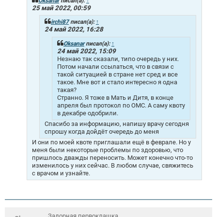
Oksanar
писал(а):
↑
е
25 май 2022, 00:59
н
и
irchi87
писал(а):
↑
е
24 май 2022, 16:28
Oksanar
писал(а):
↑
24 май 2022, 15:09
Незнаю так сказали, типо очередь у них.
Потом начали ссылаться, что в связи с
такой ситуацией в стране нет сред и все
такое. Мне вот и стало интересно я одна
такая?
Странно. Я тоже в Мать и Дитя, в конце
апреля был протокол по ОМС. А саму квоту
в декабре одобрили.
Спасибо за информацию, напишу врачу сегодня
спрошу когда дойдёт очередь до меня
И они по моей квоте приглашали ещё в феврале. Но у
меня были некоторые проблемы по здоровью, что
пришлось дважды переносить. Может конечно что-то
изменилось у них сейчас. В любом случае, свяжитесь
с врачом и узнайте.
Задорная первоклашка