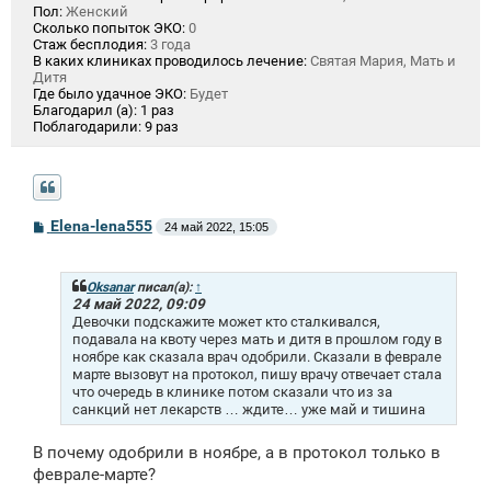
Пол:
Женский
Сколько попыток ЭКО:
0
Стаж бесплодия:
3 года
В каких клиниках проводилось лечение:
Святая Мария, Мать и
Дитя
Где было удачное ЭКО:
Будет
Благодарил (а):
1 раз
Поблагодарили:
9 раз
С
Elena-lena555
24 май 2022, 15:05
о
о
б
щ
Oksanar
писал(а):
↑
е
24 май 2022, 09:09
н
Девочки подскажите может кто сталкивался,
и
подавала на квоту через мать и дитя в прошлом году в
е
ноябре как сказала врач одобрили. Сказали в феврале
марте вызовут на протокол, пишу врачу отвечает стала
что очередь в клинике потом сказали что из за
санкций нет лекарств … ждите… уже май и тишина
В почему одобрили в ноябре, а в протокол только в
феврале-марте?