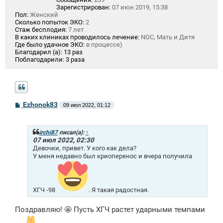
Зарегистрирован:
07 июн 2019, 15:38
Пол:
Женский
Сколько попыток ЭКО:
2
Стаж бесплодия:
7 лет
В каких клиниках проводилось лечение:
NGC, Мать и Дитя
Где было удачное ЭКО:
в процессе)
Благодарил (а):
13 раз
Поблагодарили:
3 раза
С
Ezhonok83
09 июл 2022, 01:12
о
о
б
щ
irchi87
писал(а):
↑
е
07 июл 2022, 02:30
н
Девочки, привет. У кого как дела?
и
У меня недавно был криоперенос и вчера получила
е
ХГЧ -98
. Я такая радостная.
Поздравляю! 🤩 Пусть ХГЧ растет ударными темпами