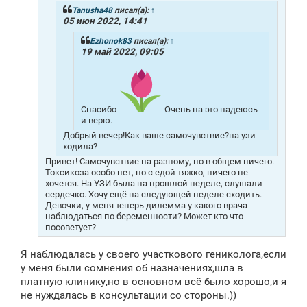
и
Tanusha48
писал(а):
↑
е
05 июн 2022, 14:41
Ezhonok83
писал(а):
↑
19 май 2022, 09:05
Спасибо
Очень на это надеюсь
и верю.
Добрый вечер!Как ваше самочувствие?на узи
ходила?
Привет! Самочувствие на разному, но в общем ничего.
Токсикоза особо нет, но с едой тяжко, ничего не
хочется. На УЗИ была на прошлой неделе, слушали
сердечко. Хочу ещё на следующей неделе сходить.
Девочки, у меня теперь дилемма у какого врача
наблюдаться по беременности? Может кто что
посоветует?
Я наблюдалась у своего участкового гениколога,если
у меня были сомнения об назначениях,шла в
платную клинику,но в основном всё было хорошо,и я
не нуждалась в консультации со стороны.))