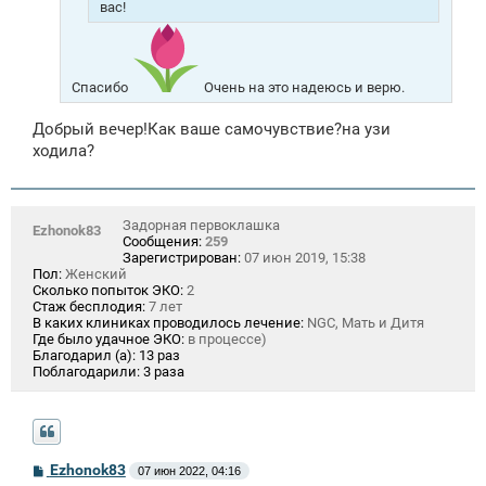
вас!
Спасибо
Очень на это надеюсь и верю.
Добрый вечер!Как ваше самочувствие?на узи
ходила?
Задорная первоклашка
Ezhonok83
Сообщения:
259
Зарегистрирован:
07 июн 2019, 15:38
Пол:
Женский
Сколько попыток ЭКО:
2
Стаж бесплодия:
7 лет
В каких клиниках проводилось лечение:
NGC, Мать и Дитя
Где было удачное ЭКО:
в процессе)
Благодарил (а):
13 раз
Поблагодарили:
3 раза
С
Ezhonok83
07 июн 2022, 04:16
о