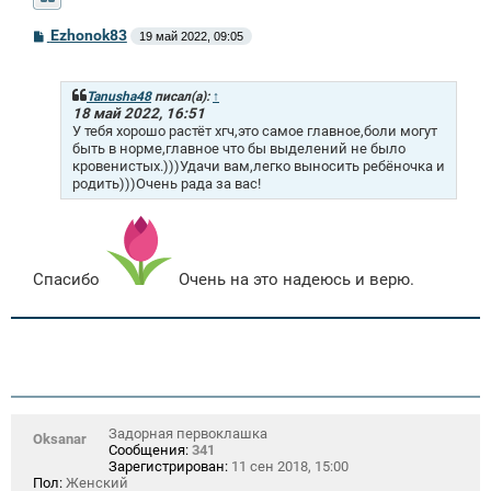
С
Ezhonok83
19 май 2022, 09:05
о
о
б
щ
Tanusha48
писал(а):
↑
е
18 май 2022, 16:51
н
У тебя хорошо растёт хгч,это самое главное,боли могут
и
быть в норме,главное что бы выделений не было
е
кровенистых.)))Удачи вам,легко выносить ребёночка и
родить)))Очень рада за вас!
Спасибо
Очень на это надеюсь и верю.
Задорная первоклашка
Oksanar
Сообщения:
341
Зарегистрирован:
11 сен 2018, 15:00
Пол:
Женский