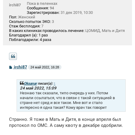
Пока в пеленках
irchi87
Сообщения:
94
Зарегистрирован:
31 дек 2019, 10:30
Пол:
Женский
Сколько попыток ЭКО:
3
Стаж бесплодия:
7
В каких клиниках проводилось лечение:
ЦОМИД, Мать и Дитя
Благодарил (а):
1 раз
Поблагодарили:
4 раза
С
irchi87
24 май 2022, 16:28
о
о
б
щ
Oksanar
писал(а):
↑
е
24 май 2022, 15:09
н
Незнаю так сказали, типо очередь у них. Потом
и
начали ссылаться, что в связи с такой ситуацией в
е
стране нет сред и все такое. Мне вот и стало
интересно я одна такая? Кому врач так говорит
Странно. Я тоже в Мать и Дитя, в конце апреля был
протокол по ОМС. А саму квоту в декабре одобрили.