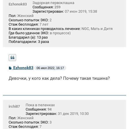
Задорная первоклашка
Ezhonok83
Сообщения:
259
Зарегистрирован:
07 июн 2019, 15:38
Пол:
Женский
Сколько попыток ЭКО:
2
Стаж бесплодия:
7 лет
В каких клиниках проводилось лечение:
NGC, Мать и Дитя
Где было удачное ЭКО:
в процессе)
Благодарил (а):
13 раз
Поблагодарили:
3 раза
С
Ezhonok83
06 июл 2022, 16:17
о
о
Девочки, у кого как дела? Почему такая тишина?
б
щ
е
н
и
е
Пока в пеленках
irchi87
Сообщения:
94
Зарегистрирован:
31 дек 2019, 10:30
Пол:
Женский
Сколько попыток ЭКО:
3
Стаж бесплодия:
7