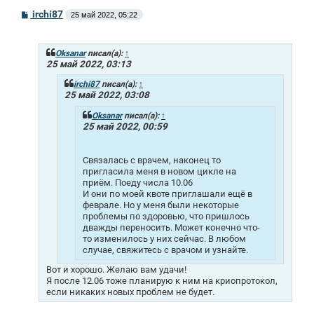
С
irchi87
25 май 2022, 05:22
о
о
б
щ
Oksanar
писал(а):
↑
е
25 май 2022, 03:13
н
и
irchi87
писал(а):
↑
е
25 май 2022, 03:08
Oksanar
писал(а):
↑
25 май 2022, 00:59
Связалась с врачем, наконец то
пригласила меня в новом цикле на
приём. Поеду числа 10.06
И они по моей квоте приглашали ещё в
феврале. Но у меня были некоторые
проблемы по здоровью, что пришлось
дважды переносить. Может конечно что-
то изменилось у них сейчас. В любом
случае, свяжитесь с врачом и узнайте.
Вот и хорошо. Желаю вам удачи!
Я после 12.06 тоже планирую к ним на криопротокол,
если никаких новых проблем не будет.