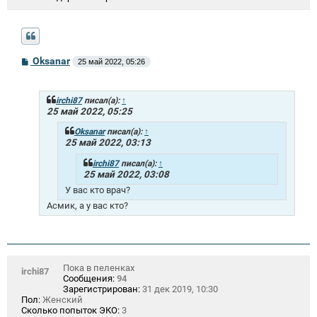
С
Oksanar
25 май 2022, 05:26
о
о
б
щ
irchi87
писал(а):
↑
е
25 май 2022, 05:25
н
и
Oksanar
писал(а):
↑
е
25 май 2022, 03:13
irchi87
писал(а):
↑
25 май 2022, 03:08
У вас кто врач?
Асмик, а у вас кто?
Пока в пеленках
irchi87
Сообщения:
94
Зарегистрирован:
31 дек 2019, 10:30
Пол:
Женский
Сколько попыток ЭКО:
3