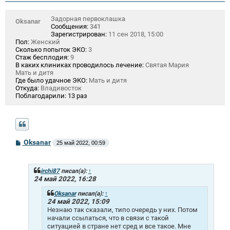
Задорная первоклашка
Oksanar
Сообщения:
341
Зарегистрирован:
11 сен 2018, 15:00
Пол:
Женский
Сколько попыток ЭКО:
3
Стаж бесплодия:
9
В каких клиниках проводилось лечение:
Святая Мария
Мать и дитя
Где было удачное ЭКО:
Мать и дитя
Откуда:
Владивосток
Поблагодарили:
13 раз
С
Oksanar
25 май 2022, 00:59
о
о
б
щ
irchi87
писал(а):
↑
е
24 май 2022, 16:28
н
и
Oksanar
писал(а):
↑
е
24 май 2022, 15:09
Незнаю так сказали, типо очередь у них. Потом
начали ссылаться, что в связи с такой
ситуацией в стране нет сред и все такое. Мне