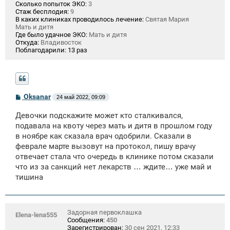
Сколько попыток ЭКО:
3
Стаж бесплодия:
9
В каких клиниках проводилось лечение:
Святая Мария
Мать и дитя
Где было удачное ЭКО:
Мать и дитя
Откуда:
Владивосток
Поблагодарили:
13 раз
С
Oksanar
24 май 2022, 09:09
о
о
Девочки подскажите может кто сталкивался,
б
щ
подавала на квоту через мать и дитя в прошлом году
е
в ноябре как сказала врач одобрили. Сказали в
н
феврале марте вызовут на протокол, пишу врачу
и
е
отвечает стала что очередь в клинике потом сказали
что из за санкций нет лекарств … ждите… уже май и
тишина
Задорная первоклашка
Elena-lena555
Сообщения:
450
Зарегистрирован:
30 сен 2021, 12:33