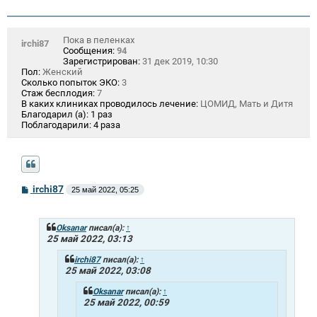
Пока в пеленках
irchi87
Сообщения:
94
Зарегистрирован:
31 дек 2019, 10:30
Пол:
Женский
Сколько попыток ЭКО:
3
Стаж бесплодия:
7
В каких клиниках проводилось лечение:
ЦОМИД, Мать и Дитя
Благодарил (а):
1 раз
Поблагодарили:
4 раза
С
irchi87
25 май 2022, 05:25
о
о
б
щ
Oksanar
писал(а):
↑
е
25 май 2022, 03:13
н
и
irchi87
писал(а):
↑
е
25 май 2022, 03:08
Oksanar
писал(а):
↑
25 май 2022, 00:59