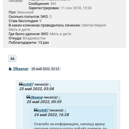
Oksanar
Сообщения:
341
Зарегистрирован:
11 сен 2018, 15:00
Пол:
Женский
Сколько попыток ЭКО:
3
Стаж бесплодия:
9
В каких клиниках проводилось лечение:
Святая Мария
Мать и дитя
Где было удачное ЭКО:
Мать и дитя
Откуда:
Владивосток
Поблагодарили:
13 раз
С
Oksanar
25 май 2022, 03:13
о
о
б
щ
irchi87
писал(а):
↑
е
25 май 2022, 03:08
н
и
Oksanar
писал(а):
↑
е
25 май 2022, 00:59
irchi87
писал(а):
↑
24 май 2022, 16:28
Спасибо за информацию, напишу врачу
сегодня спрошу когда дойдёт очередь до