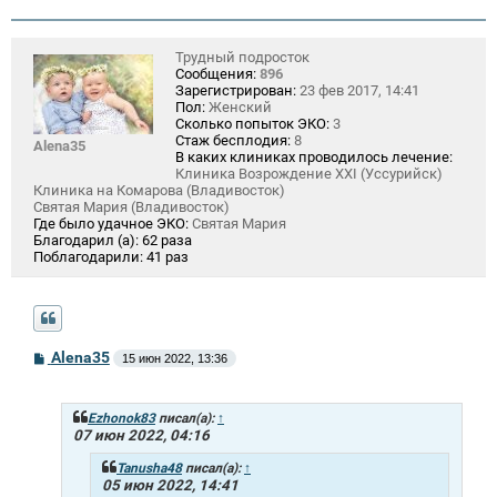
Трудный подросток
Сообщения:
896
Зарегистрирован:
23 фев 2017, 14:41
Пол:
Женский
Сколько попыток ЭКО:
3
Стаж бесплодия:
8
Alena35
В каких клиниках проводилось лечение:
Клиника Возрождение XXI (Уссурийск)
Клиника на Комарова (Владивосток)
Святая Мария (Владивосток)
Где было удачное ЭКО:
Святая Мария
Благодарил (а):
62 раза
Поблагодарили:
41 раз
С
Alena35
15 июн 2022, 13:36
о
о
б
щ
Ezhonok83
писал(а):
↑
е
07 июн 2022, 04:16
н
и
Tanusha48
писал(а):
↑
е
05 июн 2022, 14:41