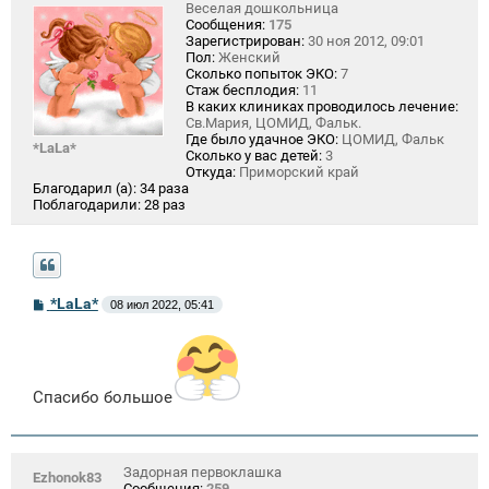
Веселая дошкольница
Сообщения:
175
Зарегистрирован:
30 ноя 2012, 09:01
Пол:
Женский
Сколько попыток ЭКО:
7
Стаж бесплодия:
11
В каких клиниках проводилось лечение:
Св.Мария, ЦОМИД, Фальк.
Где было удачное ЭКО:
ЦОМИД, Фальк
*LaLa*
Сколько у вас детей:
3
Откуда:
Приморский край
Благодарил (а):
34 раза
Поблагодарили:
28 раз
С
*LaLa*
08 июл 2022, 05:41
о
о
б
щ
е
н
Спасибо большое
и
е
Задорная первоклашка
Ezhonok83
Сообщения:
259