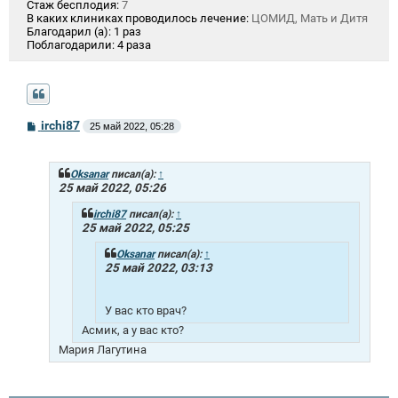
Стаж бесплодия:
7
В каких клиниках проводилось лечение:
ЦОМИД, Мать и Дитя
Благодарил (а):
1 раз
Поблагодарили:
4 раза
С
irchi87
25 май 2022, 05:28
о
о
б
щ
Oksanar
писал(а):
↑
е
25 май 2022, 05:26
н
и
irchi87
писал(а):
↑
е
25 май 2022, 05:25
Oksanar
писал(а):
↑
25 май 2022, 03:13
У вас кто врач?
Асмик, а у вас кто?
Мария Лагутина