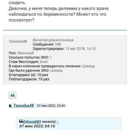
сходить.
Девочки, у меня теперь дилемма у какого врача
наблюдаться по беременности? Может кто что
посоветует?
Веселая дошкольница
Tanusha48
Сообщения:
188
Зарегистрирован:
13 авг 2018, 14:15
Пол:
Женский
Сколько попыток ЭКО:
1
Стаж бесплодия:
6лет
В каких клиниках проводилось лечение:
Цомид
Где было удачное ЭКО:
Цомид
Благодарил (а):
10 раз
Поблагодарили:
19 раз
С
Tanusha48
07 июн 2022, 15:44
о
о
б
щ
Ezhonok83
писал(а):
↑
е
07 июн 2022, 04:16
н