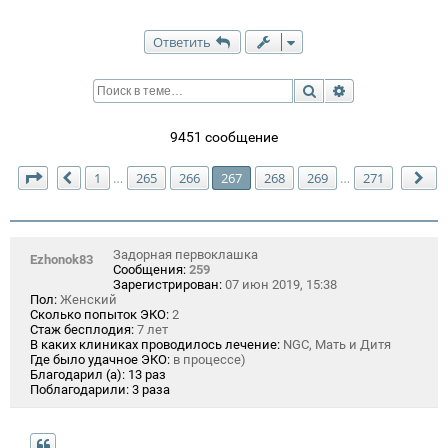
Ответить
Поиск
Расширенный п
9451 сообщение
Страница
267
из
271
1
265
266
267
268
269
271
…
…
Пред.
Сл
Задорная первоклашка
Ezhonok83
Сообщения:
259
Зарегистрирован:
07 июн 2019, 15:38
Пол:
Женский
Сколько попыток ЭКО:
2
Стаж бесплодия:
7 лет
В каких клиниках проводилось лечение:
NGC, Мать и Дитя
Где было удачное ЭКО:
в процессе)
Благодарил (а):
13 раз
Поблагодарили:
3 раза