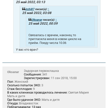
е
25 май 2022, 03:13
н
и
irchi87
писал(а):
↑
е
25 май 2022, 03:08
Oksanar
писал(а):
↑
25 май 2022, 00:59
Связалась с врачем, наконец то
пригласила меня в новом цикле на
приём. Поеду числа 10.06
У вас кто врач?
Задорная первоклашка
Oksanar
Сообщения:
341
Зарегистрирован:
11 сен 2018, 15:00
Пол:
Женский
Сколько попыток ЭКО:
3
Стаж бесплодия:
9
В каких клиниках проводилось лечение:
Святая Мария
Мать и дитя
Где было удачное ЭКО:
Мать и дитя
Откуда:
Владивосток
Поблагодарили:
13 раз