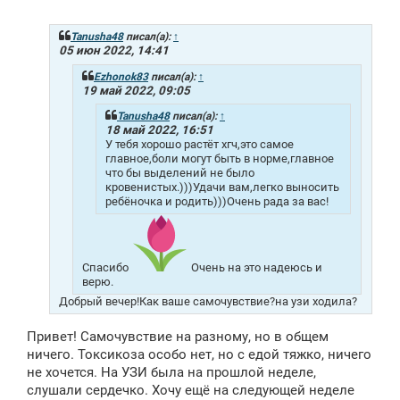
о
б
щ
Tanusha48
писал(а):
↑
е
05 июн 2022, 14:41
н
и
Ezhonok83
писал(а):
↑
е
19 май 2022, 09:05
Tanusha48
писал(а):
↑
18 май 2022, 16:51
У тебя хорошо растёт хгч,это самое
главное,боли могут быть в норме,главное
что бы выделений не было
кровенистых.)))Удачи вам,легко выносить
ребёночка и родить)))Очень рада за вас!
Спасибо
Очень на это надеюсь и
верю.
Добрый вечер!Как ваше самочувствие?на узи ходила?
Привет! Самочувствие на разному, но в общем
ничего. Токсикоза особо нет, но с едой тяжко, ничего
не хочется. На УЗИ была на прошлой неделе,
слушали сердечко. Хочу ещё на следующей неделе