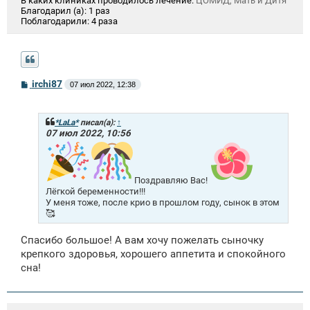
В каких клиниках проводилось лечение:
ЦОМИД, Мать и Дитя
Благодарил (а):
1 раз
Поблагодарили:
4 раза
С
irchi87
07 июл 2022, 12:38
о
о
б
щ
*LaLa*
писал(а):
↑
е
07 июл 2022, 10:56
н
и
е
Поздравляю Вас!
Лёгкой беременности!!!
У меня тоже, после крио в прошлом году, сынок в этом
🥰
Спасибо большое! А вам хочу пожелать сыночку
крепкого здоровья, хорошего аппетита и спокойного
сна!