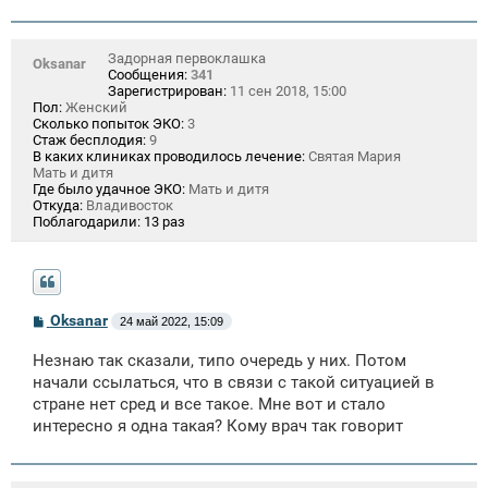
Задорная первоклашка
Oksanar
Сообщения:
341
Зарегистрирован:
11 сен 2018, 15:00
Пол:
Женский
Сколько попыток ЭКО:
3
Стаж бесплодия:
9
В каких клиниках проводилось лечение:
Святая Мария
Мать и дитя
Где было удачное ЭКО:
Мать и дитя
Откуда:
Владивосток
Поблагодарили:
13 раз
С
Oksanar
24 май 2022, 15:09
о
о
Незнаю так сказали, типо очередь у них. Потом
б
щ
начали ссылаться, что в связи с такой ситуацией в
е
стране нет сред и все такое. Мне вот и стало
н
интересно я одна такая? Кому врач так говорит
и
е