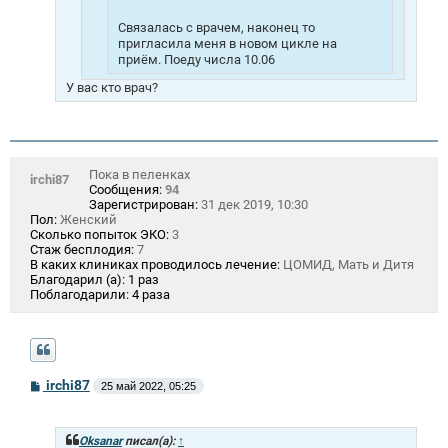
Связалась с врачем, наконец то
пригласила меня в новом цикле на
приём. Поеду числа 10.06
У вас кто врач?
Пока в пеленках
irchi87
Сообщения:
94
Зарегистрирован:
31 дек 2019, 10:30
Пол:
Женский
Сколько попыток ЭКО:
3
Стаж бесплодия:
7
В каких клиниках проводилось лечение:
ЦОМИД, Мать и Дитя
Благодарил (а):
1 раз
Поблагодарили:
4 раза
С
irchi87
25 май 2022, 05:25
о
о
б
щ
Oksanar
писал(а):
↑