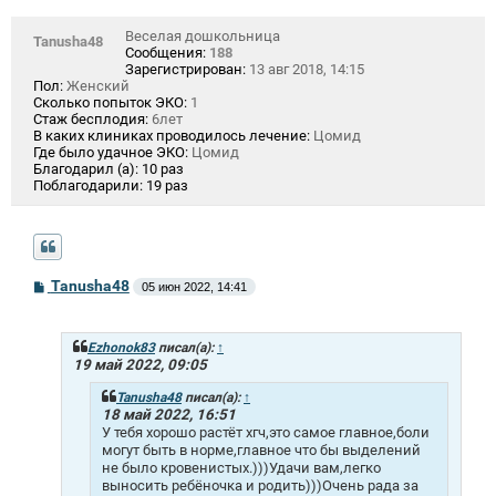
Веселая дошкольница
Tanusha48
Сообщения:
188
Зарегистрирован:
13 авг 2018, 14:15
Пол:
Женский
Сколько попыток ЭКО:
1
Стаж бесплодия:
6лет
В каких клиниках проводилось лечение:
Цомид
Где было удачное ЭКО:
Цомид
Благодарил (а):
10 раз
Поблагодарили:
19 раз
С
Tanusha48
05 июн 2022, 14:41
о
о
б
щ
Ezhonok83
писал(а):
↑
е
19 май 2022, 09:05
н
и
Tanusha48
писал(а):
↑
е
18 май 2022, 16:51
У тебя хорошо растёт хгч,это самое главное,боли
могут быть в норме,главное что бы выделений
не было кровенистых.)))Удачи вам,легко
выносить ребёночка и родить)))Очень рада за