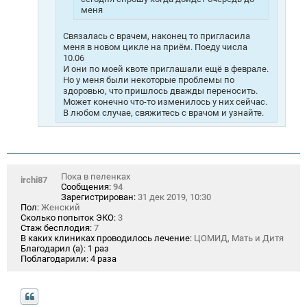
меня
Связалась с врачем, наконец то пригласила
меня в новом цикле на приём. Поеду числа
10.06
И они по моей квоте приглашали ещё в феврале.
Но у меня были некоторые проблемы по
здоровью, что пришлось дважды переносить.
Может конечно что-то изменилось у них сейчас.
В любом случае, свяжитесь с врачом и узнайте.
Пока в пеленках
irchi87
Сообщения:
94
Зарегистрирован:
31 дек 2019, 10:30
Пол:
Женский
Сколько попыток ЭКО:
3
Стаж бесплодия:
7
В каких клиниках проводилось лечение:
ЦОМИД, Мать и Дитя
Благодарил (а):
1 раз
Поблагодарили:
4 раза