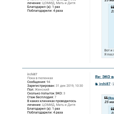
25 ма
лечение:
ЦОМИД, Мать и Дитя
н
и
Благодарил (а):
1 раз
е
Поблагодарили:
4 раза
2
Вот и
Я пос
irchi87
Re: ЭКО 
Пока в пеленках
Сообщения:
94
С
irchi87
Зарегистрирован:
31 дек 2019, 10:30
о
Пол:
Женский
о
Сколько попыток ЭКО:
3
б
Стаж бесплодия:
7
щ
Oksa
В каких клиниках проводилось
е
25 ма
лечение:
ЦОМИД, Мать и Дитя
н
и
Благодарил (а):
1 раз
е
Поблагодарили:
4 раза
2