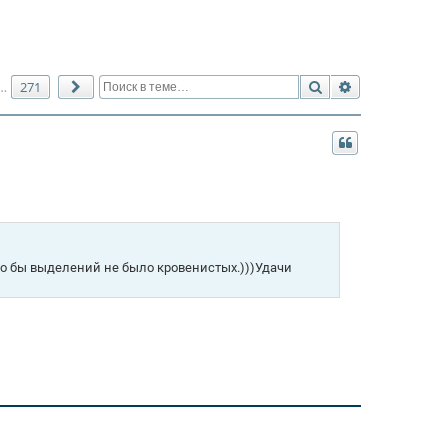
Поиск
Расширенный 
271
…
След.
 что бы выделений не было кровенистых.)))Удачи