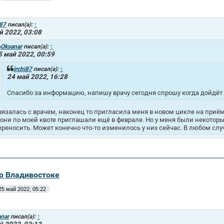
i87
писал(а):
↑
й 2022, 03:08
Oksanar
писал(а):
↑
5 май 2022, 00:59
irchi87
писал(а):
↑
24 май 2022, 16:28
Спасибо за информацию, напишу врачу сегодня спрошу когда дойдёт
вязалась с врачем, наконец то пригласила меня в новом цикле на приём
 они по моей квоте приглашали ещё в феврале. Но у меня были некото
ереносить. Может конечно что-то изменилось у них сейчас. В любом случ
во Владивостоке
25 май 2022, 05:22
nar
писал(а):
↑