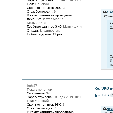
Зарегистрирован:
11 сен 2018, 15:00
о
Пол:
Женский
о
Сколько попыток ЭКО:
3
б
Стаж бесплодия:
9
щ
irch
В каких клиниках проводилось
е
25 ма
лечение:
Святая Мария
н
и
Мать и дитя
е
Где было удачное ЭКО:
Мать и дитя
2
Откуда:
Владивосток
Поблагодарили:
13 раз
С
И
п
irchi87
Re: ЭКО 
Пока в пеленках
Сообщения:
94
С
irchi87
Зарегистрирован:
31 дек 2019, 10:30
о
Пол:
Женский
о
Сколько попыток ЭКО:
3
б
Стаж бесплодия:
7
щ
Oksa
В каких клиниках проводилось
е