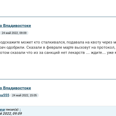
во Владивостоке
24 май 2022, 09:09
одскажите может кто сталкивался, подавала на квоту через м
рач одобрили. Сказали в феврале марте вызовут на протокол, 
отом сказали что из за санкций нет лекарств … ждите… уже 
во Владивостоке
ena555
24 май 2022, 15:05
anar
писал(а):
↑
й 2022, 09:09