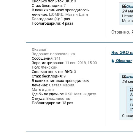
Сколько попыток ЭКО:
3
б
Стаж бесплодия:
7
щ
Oks
В каких клиниках проводилось
е
24 ма
лечение:
ЦОМИД, Мать и Дитя
н
Незна
и
Благодарил (а):
1 раз
Мне в
е
Поблагодарили:
4 раза
Странно. 
Oksanar
Re: ЭКО 
Задорная первоклашка
Сообщения:
341
С
Oksanar
Зарегистрирован:
11 сен 2018, 15:00
о
Пол:
Женский
о
Сколько попыток ЭКО:
3
б
Стаж бесплодия:
9
щ
irch
В каких клиниках проводилось
е
24 ма
лечение:
Святая Мария
н
и
Мать и дитя
е
Где было удачное ЭКО:
Мать и дитя
2
Откуда:
Владивосток
Н
Поблагодарили:
13 раз
т
С
Спаси