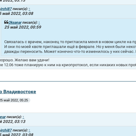
й 2022, 03:13
irchi87
писал(а):
↑
5 май 2022, 03:08
Oksanar
писал(а):
↑
25 май 2022, 00:59
Связалась с врачем, наконец то пригласила меня в новом цикле на п
И они по моей квоте приглашали ещё в феврале. Но у меня были нек
дважды переносить. Может конечно что-то изменилось у них сейчас. 
 хорошо. Желаю вам удачи!
ле 12.06 тоже планирую к ним на криопротокол, если никаких новых про
во Владивостоке
25 май 2022, 05:25
nar
писал(а):
↑
й 2022, 03:13
irchi87
писал(а):
↑
5 май 2022, 03:08