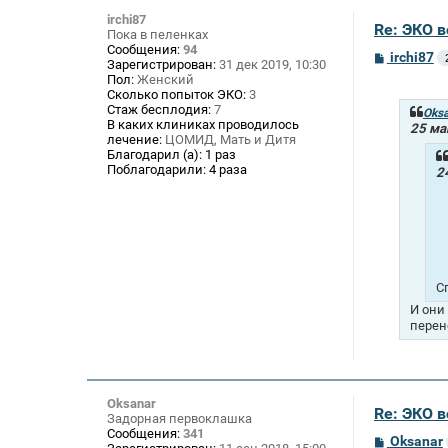
irchi87
Re: ЭКО 
Пока в пеленках
Сообщения:
94
С
irchi87
Зарегистрирован:
31 дек 2019, 10:30
о
Пол:
Женский
о
Сколько попыток ЭКО:
3
б
Стаж бесплодия:
7
щ
Oksa
В каких клиниках проводилось
е
25 ма
лечение:
ЦОМИД, Мать и Дитя
н
и
Благодарил (а):
1 раз
е
Поблагодарили:
4 раза
2
С
И они
перен
Oksanar
Re: ЭКО 
Задорная первоклашка
Сообщения:
341
С
Oksanar