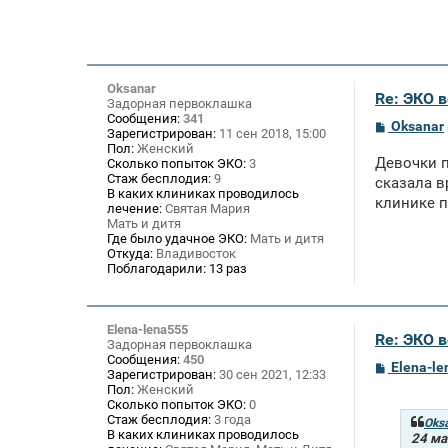
Oksanar
Re: ЭКО 
Задорная первоклашка
Сообщения:
341
С
Oksanar
Зарегистрирован:
11 сен 2018, 15:00
о
Пол:
Женский
о
Девочки п
Сколько попыток ЭКО:
3
б
Стаж бесплодия:
9
щ
сказала в
В каких клиниках проводилось
е
клинике п
лечение:
Святая Мария
н
и
Мать и дитя
е
Где было удачное ЭКО:
Мать и дитя
Откуда:
Владивосток
Поблагодарили:
13 раз
Elena-lena555
Re: ЭКО 
Задорная первоклашка
Сообщения:
450
С
Elena-l
Зарегистрирован:
30 сен 2021, 12:33
о
Пол:
Женский
о
Сколько попыток ЭКО:
0
б
Стаж бесплодия:
3 года
щ
Oks
В каких клиниках проводилось
е
24 ма