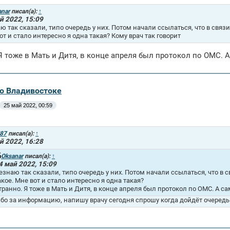
anar
писал(а):
↑
й 2022, 15:09
ю так сказали, типо очередь у них. Потом начали ссылаться, что в связи 
от и стало интересно я одна такая? Кому врач так говорит
Я тоже в Мать и Дитя, в конце апреля был протокол по ОМС. А
во Владивостоке
25 май 2022, 00:59
i87
писал(а):
↑
й 2022, 16:28
Oksanar
писал(а):
↑
4 май 2022, 15:09
езнаю так сказали, типо очередь у них. Потом начали ссылаться, что в с
акое. Мне вот и стало интересно я одна такая?
транно. Я тоже в Мать и Дитя, в конце апреля был протокол по ОМС. А са
бо за информацию, напишу врачу сегодня спрошу когда дойдёт очередь