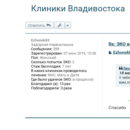
Клиники Владивостока
Ответить
Ezhonok83
Re: ЭКО 
Задорная первоклашка
Сообщения:
259
С
Ezhonok
Зарегистрирован:
07 июн 2019, 15:38
о
Пол:
Женский
о
Сколько попыток ЭКО:
2
б
Стаж бесплодия:
7 лет
щ
Tan
В каких клиниках проводилось
е
18 ма
лечение:
NGC, Мать и Дитя
н
У теб
Где было удачное ЭКО:
в процессе)
и
вам,л
Благодарил (а):
13 раз
е
Поблагодарили:
3 раза
Спасибо