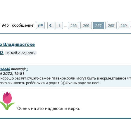
Страница
267
из
271
9451 сообщение
1
265
266
267
268
269
…
Пред.
во Владивостоке
83
19 май 2022, 09:05
usha48
писал(а):
↑
й 2022, 16:51
я хорошо растёт хгч,это самое главное,боли могут быть в норме,главное
егко выносить ребёночка и родить)))Очень рада за вас!
Очень на это надеюсь и верю.