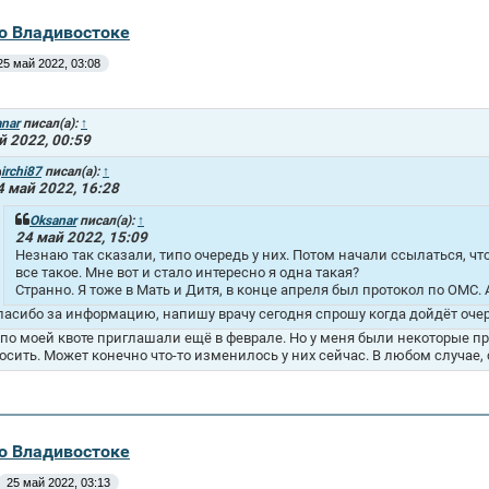
во Владивостоке
25 май 2022, 03:08
nar
писал(а):
↑
й 2022, 00:59
irchi87
писал(а):
↑
4 май 2022, 16:28
Oksanar
писал(а):
↑
24 май 2022, 15:09
Незнаю так сказали, типо очередь у них. Потом начали ссылаться, что
все такое. Мне вот и стало интересно я одна такая?
Странно. Я тоже в Мать и Дитя, в конце апреля был протокол по ОМС. 
пасибо за информацию, напишу врачу сегодня спрошу когда дойдёт оче
 по моей квоте приглашали ещё в феврале. Но у меня были некоторые 
осить. Может конечно что-то изменилось у них сейчас. В любом случае, 
во Владивостоке
25 май 2022, 03:13