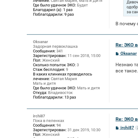
лечение:
Святая Мария, Мать и Дитя
н
Девоч
и
Где было удачное ЭКО:
Будет
одобр
е
Благодарил (а):
1 раз
за са
Поблагодарили:
9 раз
В почему 
Oksanar
Re: ЭКО 
Задорная первоклашка
Сообщения:
341
С
Oksanar
Зарегистрирован:
11 сен 2018, 15:00
о
Пол:
Женский
о
Незнаю та
Сколько попыток ЭКО:
3
б
Стаж бесплодия:
9
щ
все такое
В каких клиниках проводилось
е
лечение:
Святая Мария
н
и
Мать и дитя
е
Где было удачное ЭКО:
Мать и дитя
Откуда:
Владивосток
Поблагодарили:
13 раз
irchi87
Re: ЭКО 
Пока в пеленках
Сообщения:
94
С
irchi87
Зарегистрирован:
31 дек 2019, 10:30
о
Пол:
Женский
о