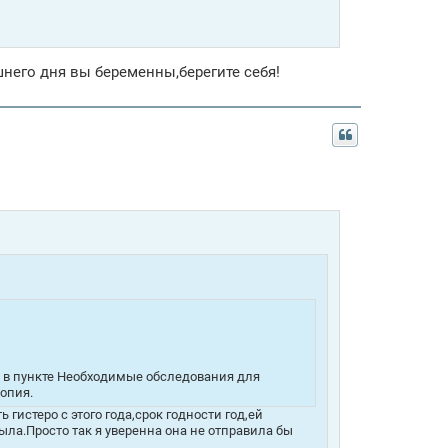
шнего дня вы беременны,берегите себя!
е в пункте Необходимые обследования для
опия.
гистеро с этого года,срок годности год,ей
была.Просто так я уверенна она не отправила бы