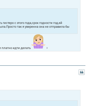
гистеро с этого года,срок годности год,ей
была.Просто так я уверенна она не отправила бы
и платно идти делать
‍♀️