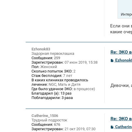
Интер
Если они 
какие оче
Ezhonok83
Re: ЭКО 
Задорная первоклашка
Сообщения:
259
С
Ezhonok
Зарегистрирован:
07 июн 2019, 15:38
о
Пол:
Женский
о
Сколько попыток ЭКО:
2
б
Стаж бесплодия:
7 лет
щ
В каких клиниках проводилось
е
лечение:
NGC, Мать и Дитя
н
Девочки, 
и
Где было удачное ЭКО:
в процессе)
е
Благодарил (а):
13 раз
Поблагодарили:
3 раза
Catherine_1506
Re: ЭКО 
Трудный подросток
Сообщения:
676
С
Catheri
Зарегистрирован:
21 окт 2019, 07:30
о