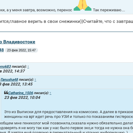
ки, а у меня завтра, возможно, перенос
Так переживаю....
ится,главное верить в свои снежинки))Считайте, что с завтра
во Владивостоке
48
23 фев 2022, 15:47
onok83
писал(а):
↑
в 2022, 14:37
Tanusha48
писал(а):
↑
3 фев 2022, 13:45
Catherine_1506
писал(а):
↑
23 фев 2022, 10:04
Это из Выписки для предоставления на комиссию. А далее в приказ
женщины на врт идет речь про УЗИ и только по показаниям гистероск
ообщем мне гениколог мой позвонила,сказала нужно обязательно делать 
едоверять я не могу так как у нас было первое эко,и тогда не нужна она 
еня. Я завтра ещё позвоню в перенатальный и уточню информацию. )