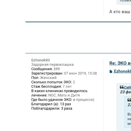
позво
А кто ваш
Ezhonok83
Re: ЭКО 
Задорная первоклашка
Сообщения:
259
С
Ezhonok
Зарегистрирован:
07 июн 2019, 15:38
о
Пол:
Женский
о
Сколько попыток ЭКО:
2
б
Стаж бесплодия:
7 лет
щ
Cath
В каких клиниках проводилось
е
23 фе
лечение:
NGC, Мать и Дитя
н
и
Где было удачное ЭКО:
в процессе)
е
Благодарил (а):
13 раз
2
Поблагодарили:
3 раза
В
н
м