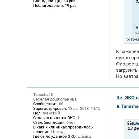
е
Благодарил (а):
10 раз
2
Поблагодарили:
19 раз
Э
в
Я тож
К сажелен
нужно про
Фио,рост,
загрузить
Но завтра
Tanusha48
Re: ЭКО 
Веселая дошкольница
Сообщения:
188
С
Tanusha
Зарегистрирован:
13 авг 2018, 14:15
о
Пол:
Женский
о
Сколько попыток ЭКО:
1
б
Стаж бесплодия:
6лет
щ
Ezh
В каких клиниках проводилось
е
23 фе
лечение:
Цомид
н
и
Где было удачное ЭКО:
Цомид