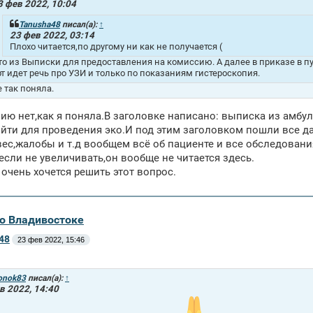
3 фев 2022, 10:04
Tanusha48
писал(а):
↑
23 фев 2022, 03:14
Плохо читается,по другому ни как не получается (
то из Выписки для предоставления на комиссию. А далее в приказе в
рт идет речь про УЗИ и только по показаниям гистероскопия.
е так поняла.
ию нет,как я поняла.В заголовке написано: выписка из амбулот
йти для проведения эко.И под этим заголовком пошли все д
вес,жалобы и т.д вообщем всё об пациенте и все обследован
,если не увеличивать,он вообще не читается здесь.
 очень хочется решить этот вопрос.
во Владивостоке
48
23 фев 2022, 15:46
onok83
писал(а):
↑
в 2022, 14:40