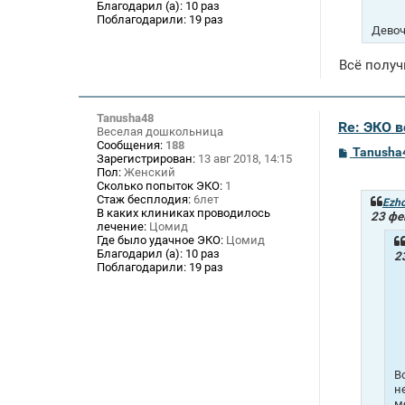
е
Благодарил (а):
10 раз
Поблагодарили:
19 раз
Девоч
Всё получ
Tanusha48
Re: ЭКО 
Веселая дошкольница
Сообщения:
188
С
Tanusha
Зарегистрирован:
13 авг 2018, 14:15
о
Пол:
Женский
о
Сколько попыток ЭКО:
1
б
Стаж бесплодия:
6лет
щ
Ezh
В каких клиниках проводилось
е
23 фе
лечение:
Цомид
н
и
Где было удачное ЭКО:
Цомид
е
Благодарил (а):
10 раз
2
Поблагодарили:
19 раз
В
н
м