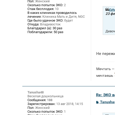
Пол:
Женский
о
Сколько попыток ЭКО:
2
б
Стаж бесплодия:
10
щ
Ezh
В каких клиниках проводилось
е
23 фе
лечение:
Клиника Мать и Дитя, NGC
н
и
Где было удачное ЭКО:
будет
е
Откуда:
Владивосток
Благодарил (а):
30 раз
Девоч
Поблагодарили:
50 раз
Не пережи
Мечтать — 
мечтаешь
Tanusha48
Re: ЭКО 
Веселая дошкольница
Сообщения:
188
С
Tanusha
Зарегистрирован:
13 авг 2018, 14:15
о
Пол:
Женский
о
Сколько попыток ЭКО:
1
б