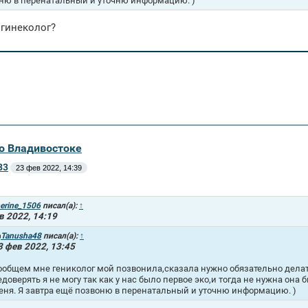
ню в перенатальный и уточню информацию. )
 гинеколог?
во Владивостоке
83
23 фев 2022, 14:39
erine_1506
писал(а):
↑
в 2022, 14:19
Tanusha48
писал(а):
↑
3 фев 2022, 13:45
ообщем мне гениколог мой позвонила,сказала нужно обязательно делать 
едоверять я не могу так как у нас было первое эко,и тогда не нужна она 
еня. Я завтра ещё позвоню в перенатальный и уточню информацию. )