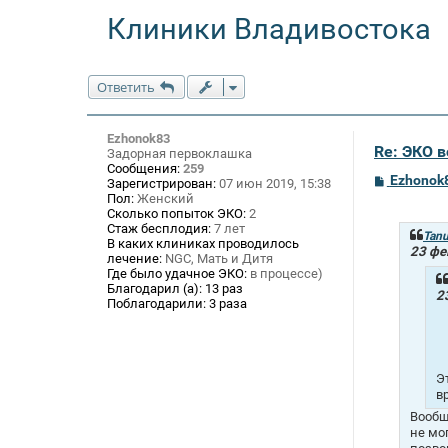
Клиники Владивостока
Ответить
Ezhonok83
Re: ЭКО 
Задорная первоклашка
Сообщения:
259
С
Ezhonok
Зарегистрирован:
07 июн 2019, 15:38
о
Пол:
Женский
о
Сколько попыток ЭКО:
2
б
Стаж бесплодия:
7 лет
щ
Tan
В каких клиниках проводилось
е
23 фе
лечение:
NGC, Мать и Дитя
н
Где было удачное ЭКО:
в процессе)
и
Благодарил (а):
13 раз
е
2
Поблагодарили:
3 раза
Э
в
Вообщ
не мо