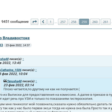
Страница
259
из
271
9451 сообщение
1
257
258
259
260
261
…
Пред.
во Владивостоке
83
23 фев 2022, 14:37
usha48
писал(а):
↑
в 2022, 13:45
Catherine_1506
писал(а):
↑
3 фев 2022, 10:04
Tanusha48
писал(а):
↑
23 фев 2022, 03:14
Плохо читается,по другому ни как не получается (
то из Выписки для предоставления на комиссию. А далее в приказе в
рт идет речь про УЗИ и только по показаниям гистероскопия.
ем мне гениколог мой позвонила,сказала нужно обязательно делать гисте
гу так как у нас было первое эко,и тогда не нужна она была.Просто так я