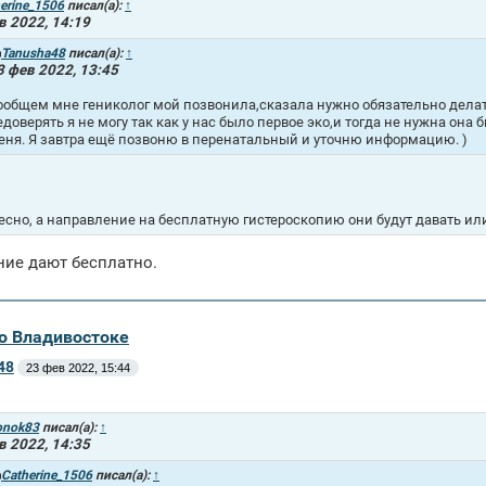
erine_1506
писал(а):
↑
в 2022, 14:19
Tanusha48
писал(а):
↑
3 фев 2022, 13:45
ообщем мне гениколог мой позвонила,сказала нужно обязательно делать 
едоверять я не могу так как у нас было первое эко,и тогда не нужна она 
еня. Я завтра ещё позвоню в перенатальный и уточню информацию. )
есно, а направление на бесплатную гистероскопию они будут давать ил
ие дают бесплатно.
во Владивостоке
48
23 фев 2022, 15:44
onok83
писал(а):
↑
в 2022, 14:35
Catherine_1506
писал(а):
↑