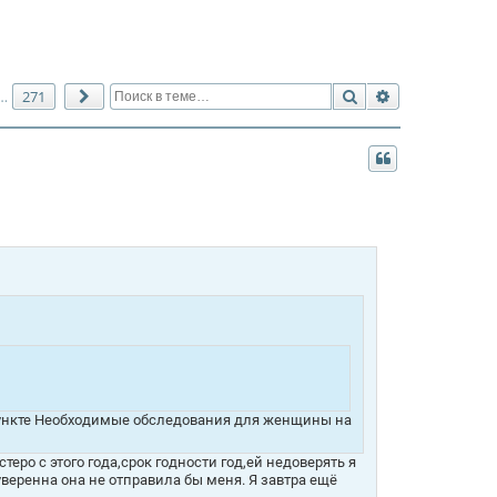
Поиск
Расширенный 
271
…
След.
 пункте Необходимые обследования для женщины на
ро с этого года,срок годности год,ей недоверять я
 уверенна она не отправила бы меня. Я завтра ещё