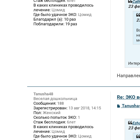
Стаж бесплодия:
6лет
щ
Cath
В каких клиниках проводилось
е
23 фе
лечение:
Цомид
н
и
Где было удачное ЭКО:
Цомид
е
Благодарил (а):
10 раз
2
Поблагодарили:
19 раз
В
н
м
Интер
Направлен
Tanusha48
Re: ЭКО 
Веселая дошкольница
Сообщения:
188
С
Tanusha
Зарегистрирован:
13 авг 2018, 14:15
о
Пол:
Женский
о
Сколько попыток ЭКО:
1
б
Стаж бесплодия:
6лет
щ
Ezh
В каких клиниках проводилось
е
23 фе
лечение:
Цомид
н
и
Где было удачное ЭКО:
Цомид