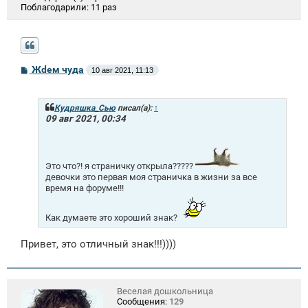
Поблагодарили:
11 раз
С
Жdем чуда
10 авг 2021, 11:13
о
о
б
щ
Кудряшка_Сью
писал(а):
↑
е
09 авг 2021, 00:34
н
и
е
Это что?! я страничку открыла?????
девочки это первая моя страничка в жизни за все
время на форуме!!!
Как думаете это хороший знак?
Привет, это отличный знак!!!))))
Веселая дошкольница
Сообщения:
129