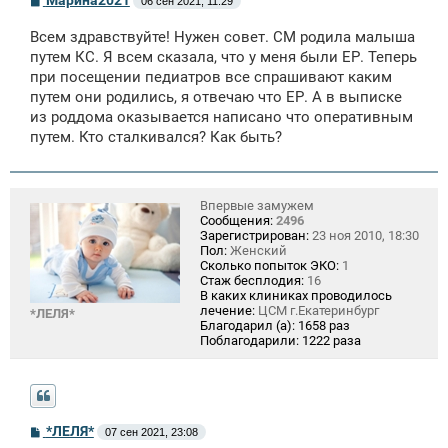
Марина2021
06 сен 2021, 11:29
о
о
Всем здравствуйте! Нужен совет. СМ родила малыша
б
щ
путем КС. Я всем сказала, что у меня были ЕР. Теперь
е
при посещении педиатров все спрашивают каким
н
путем они родились, я отвечаю что ЕР. А в выписке
и
е
из роддома оказывается написано что оперативным
путем. Кто сталкивался? Как быть?
Впервые замужем
Сообщения:
2496
Зарегистрирован:
23 ноя 2010, 18:30
Пол:
Женский
Сколько попыток ЭКО:
1
Стаж бесплодия:
16
В каких клиниках проводилось
лечение:
ЦСМ г.Екатеринбург
*ЛЕЛЯ*
Благодарил (а):
1658 раз
Поблагодарили:
1222 раза
С
*ЛЕЛЯ*
07 сен 2021, 23:08
о