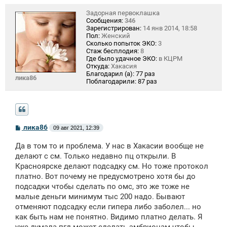
е
Задорная первоклашка
Сообщения:
346
Зарегистрирован:
14 янв 2014, 18:58
Пол:
Женский
Сколько попыток ЭКО:
3
Стаж бесплодия:
8
Где было удачное ЭКО:
в КЦРМ
Откуда:
Хакасия
Благодарил (а):
77 раз
лика86
Поблагодарили:
87 раз
С
лика86
09 авг 2021, 12:39
о
о
Да в том то и проблема. У нас в Хакасии вообще не
б
щ
делают с см. Только недавно пц открыли. В
е
Красноярске делают подсадку см. Но тоже протокол
н
платно. Вот почему не предусмотрено хотя бы до
и
е
подсадки чтобы сделать по омс, это же тоже не
малые деньги минимум тыс 200 надо. Бывают
отменяют подсадку если гипера либо заболел... но
как быть нам не понятно. Видимо платно делать. Я