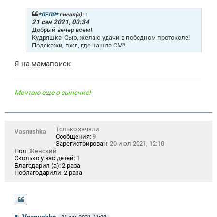
б
щ
*ЛЕЛЯ*
писал(а):
↑
е
21 сен 2021, 00:34
н
Добрый вечер всем!
и
Кудряшка_Сью, желаю удачи в победном протоколе!
е
Подскажи, пжл, где нашла СМ?
Я на мамапоиск
Мечтаю еще о сыночке!
Только зачали
Vasnushka
Сообщения:
9
Зарегистрирован:
20 июл 2021, 12:10
Пол:
Женский
Сколько у вас детей:
1
Благодарил (а):
2 раза
Поблагодарили:
2 раза
С
Vasnushka