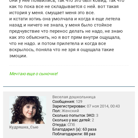
они у нее появились, так что это был ковид. так что
как то пока все не складывается с ней. вот такая
история у меня. смущает меня это все.
и кстати хотиь она умолчала и когда я еще летела
назад и ничего не знала, у меня было стойкое
предчувствие что перенос делать не надо, не знаю
как это объяснить, но я вот прям внутри ощущала,
что не надо. и потом прилетела и когда все
вскрылось, поняла что не зря я ощущала такие
эмоции.
Мечтаю еще о сыночке!
Веселая дошкольница
Сообщения:
129
Зарегистрирован:
07 ноя 2014, 00:43
Пол:
Женский
Сколько попыток ЭКО:
3
Сколько у вас детей:
2
Откуда:
СПб
Кудряшка_Сью
Благодарил (а):
63 раза
Поблагодарили:
88 раз