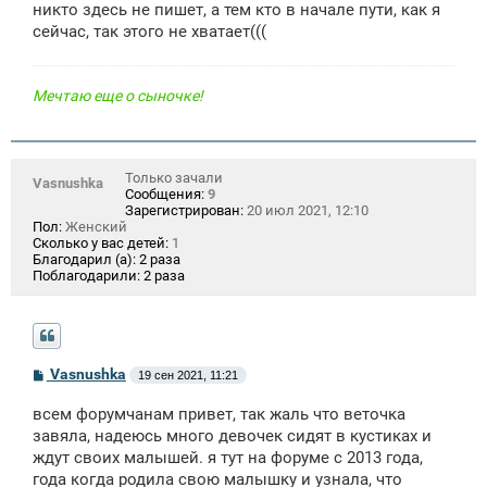
никто здесь не пишет, а тем кто в начале пути, как я
сейчас, так этого не хватает(((
Мечтаю еще о сыночке!
Только зачали
Vasnushka
Сообщения:
9
Зарегистрирован:
20 июл 2021, 12:10
Пол:
Женский
Сколько у вас детей:
1
Благодарил (а):
2 раза
Поблагодарили:
2 раза
С
Vasnushka
19 сен 2021, 11:21
о
о
всем форумчанам привет, так жаль что веточка
б
щ
завяла, надеюсь много девочек сидят в кустиках и
е
ждут своих малышей. я тут на форуме с 2013 года,
н
года когда родила свою малышку и узнала, что
и