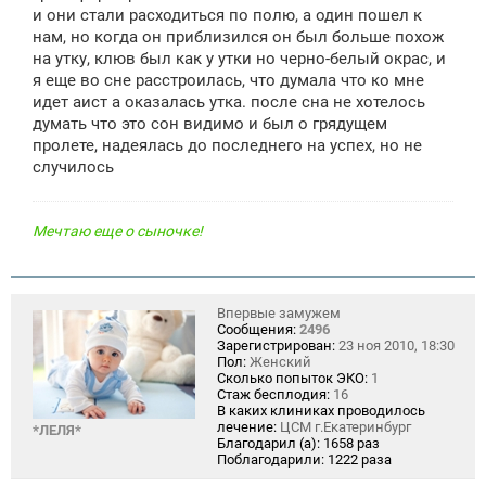
и они стали расходиться по полю, а один пошел к
нам, но когда он приблизился он был больше похож
на утку, клюв был как у утки но черно-белый окрас, и
я еще во сне расстроилась, что думала что ко мне
идет аист а оказалась утка. после сна не хотелось
думать что это сон видимо и был о грядущем
пролете, надеялась до последнего на успех, но не
случилось
Мечтаю еще о сыночке!
Впервые замужем
Сообщения:
2496
Зарегистрирован:
23 ноя 2010, 18:30
Пол:
Женский
Сколько попыток ЭКО:
1
Стаж бесплодия:
16
В каких клиниках проводилось
лечение:
ЦСМ г.Екатеринбург
*ЛЕЛЯ*
Благодарил (а):
1658 раз
Поблагодарили:
1222 раза