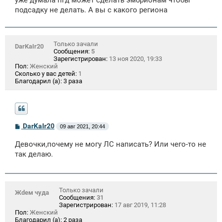
уже думала пгд может сделать эмбрионам чтобы
подсадку не делать. А вы с какого региона
Только зачали
DarKaIr20
Сообщения:
5
Зарегистрирован:
13 ноя 2020, 19:33
Пол:
Женский
Сколько у вас детей:
1
Благодарил (а):
3 раза
С
DarKaIr20
09 авг 2021, 20:44
о
о
Девочки,почему не могу ЛС написать? Или чего-то не
б
щ
так делаю.
е
н
и
е
Только зачали
Жdем чуда
Сообщения:
31
Зарегистрирован:
17 авг 2019, 11:28
Пол:
Женский
Благодарил (а):
2 раза