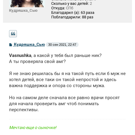
Сколько у вас детей:
2
Откуда:
СПб
Кудряшка_Сью
Благодарил (а):
63 раза
Поблагодарили:
88 раз
С
Кудряшка_Сью
30 сен 2021, 22:47
о
о
Vasnushka
, а какой у тебя был раньше ник?
б
щ
А ты проверяла свой амг?
е
н
Я не знаю решилась бы я на такой путь если б муж не
и
е
хотел детей, все таки он такой непростой и здесь
важна поддержка и опора со стороны мужа.
Но на самом деле сначала все равно врачи просят
для начала проверить амг чтоб понимать
перспективы.
Мечтаю еще о сыночке!