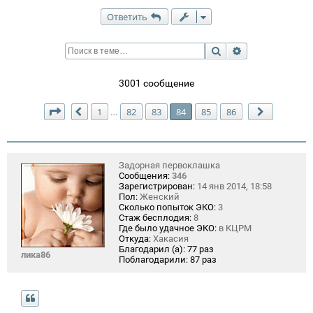
Ответить
Поиск
Расширенный п
3001 сообщение
Страница
84
из
86
1
82
83
84
85
86
…
Пред.
След.
Задорная первоклашка
Сообщения:
346
Зарегистрирован:
14 янв 2014, 18:58
Пол:
Женский
Сколько попыток ЭКО:
3
Стаж бесплодия:
8
Где было удачное ЭКО:
в КЦРМ
Откуда:
Хакасия
Благодарил (а):
77 раз
лика86
Поблагодарили:
87 раз