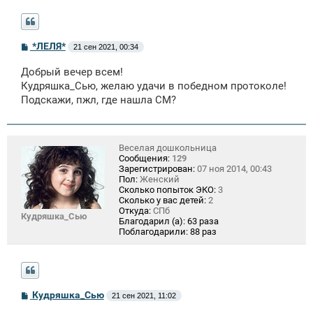
С
*ЛЕЛЯ*
21 сен 2021, 00:34
о
о
Добрый вечер всем!
б
щ
Кудряшка_Сью, желаю удачи в победном протоколе!
е
Подскажи, пжл, где нашла СМ?
н
и
е
Веселая дошкольница
Сообщения:
129
Зарегистрирован:
07 ноя 2014, 00:43
Пол:
Женский
Сколько попыток ЭКО:
3
Сколько у вас детей:
2
Откуда:
СПб
Кудряшка_Сью
Благодарил (а):
63 раза
Поблагодарили:
88 раз
С
Кудряшка_Сью
21 сен 2021, 11:02
о
о