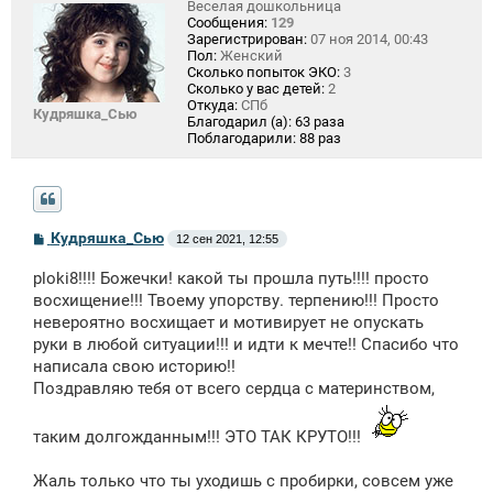
Веселая дошкольница
Сообщения:
129
Зарегистрирован:
07 ноя 2014, 00:43
Пол:
Женский
Сколько попыток ЭКО:
3
Сколько у вас детей:
2
Откуда:
СПб
Кудряшка_Сью
Благодарил (а):
63 раза
Поблагодарили:
88 раз
С
Кудряшка_Сью
12 сен 2021, 12:55
о
о
ploki8!!!! Божечки! какой ты прошла путь!!!! просто
б
щ
восхищение!!! Твоему упорству. терпению!!! Просто
е
невероятно восхищает и мотивирует не опускать
н
руки в любой ситуации!!! и идти к мечте!! Спасибо что
и
е
написала свою историю!!
Поздравляю тебя от всего сердца с материнством,
таким долгожданным!!! ЭТО ТАК КРУТО!!!
Жаль только что ты уходишь с пробирки, совсем уже