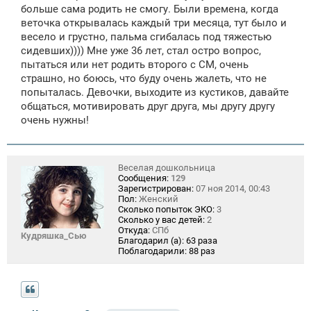
е
больше сама родить не смогу. Были времена, когда
веточка открывалась каждый три месяца, тут было и
весело и грустно, пальма сгибалась под тяжестью
сидевших)))) Мне уже 36 лет, стал остро вопрос,
пытаться или нет родить второго с СМ, очень
страшно, но боюсь, что буду очень жалеть, что не
попыталась. Девочки, выходите из кустиков, давайте
общаться, мотивировать друг друга, мы другу другу
очень нужны!
Веселая дошкольница
Сообщения:
129
Зарегистрирован:
07 ноя 2014, 00:43
Пол:
Женский
Сколько попыток ЭКО:
3
Сколько у вас детей:
2
Откуда:
СПб
Кудряшка_Сью
Благодарил (а):
63 раза
Поблагодарили:
88 раз