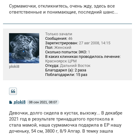
о
Сурмамочки, откликнитесь, очень жду, здесь все
б
щ
ответственные и понимающие, последний шанс...
е
н
и
е
Только зачали
Сообщения:
46
Зарегистрирован:
27 авг 2008, 14:15
Пол:
Женский
Сколько попыток ЭКО:
1
В каких клиниках проводилось лечение:
Красноярск ЦРМ
Откуда:
Дальний Восток
ploki8
Благодарил (а):
2 раза
Поблагодарили:
15 раз
С
ploki8
08 сен 2021, 08:07
о
о
Девочки, долго сидела в кустах, выхожу... В декабре
б
щ
2021 год в результате тринадцатого протокола я
е
стала мамой, наша сурмамочка подарила в ЕР нашу
н
доченьку, 54 см, 3800 г, 8/9 Апгар. В темку зашла
и