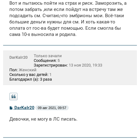
е
Вот и пытаюсь пойти на страх и риск. Заморозить, а
н
потом забрать ,или если пойдут на встречу там же
и
е
подсадить см. Считаю,что эмбрионы мои. Всё-таки
большие деньги нужны для см. И хоть какая-то
оплата от гос-ва будет помощью. Если смогла бы
сама 10-х выносила и родила.
Только зачали
DarKaIr20
Сообщения:
5
Зарегистрирован:
13 ноя 2020, 19:33
Пол:
Женский
Сколько у вас детей:
1
Благодарил (а):
3 раза
С
DarKaIr20
09 авг 2021, 09:57
о
о
Девочки, не могу в ЛС писать.
б
щ
е
н
и