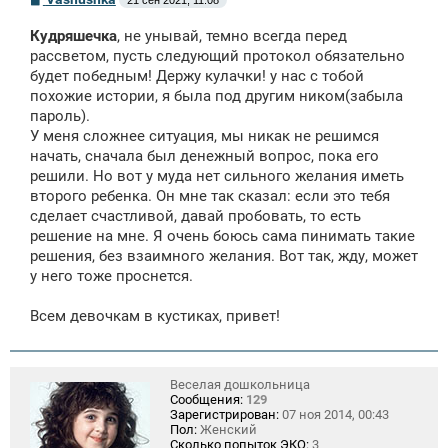
21 сен 2021, 11:08
о
о
Кудряшечка
, не унывай, темно всегда перед
б
щ
рассветом, пусть следующий протокол обязательно
е
будет победным! Держу кулачки! у нас с тобой
н
похожие истории, я была под другим ником(забыла
и
е
пароль).
У меня сложнее ситуация, мы никак не решимся
начать, сначала был денежный вопрос, пока его
решили. Но вот у муда нет сильного желания иметь
второго ребенка. Он мне так сказал: если это тебя
сделает счастливой, давай пробовать, то есть
решение на мне. Я очень боюсь сама пинимать такие
решения, без взаимного желания. Вот так, жду, может
у него тоже проснется.
Всем девочкам в кустиках, привет!
Веселая дошкольница
Сообщения:
129
Зарегистрирован:
07 ноя 2014, 00:43
Пол:
Женский
Сколько попыток ЭКО:
3