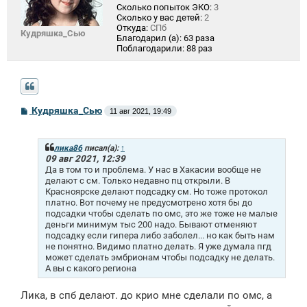
Сколько попыток ЭКО:
3
Сколько у вас детей:
2
Откуда:
СПб
Кудряшка_Сью
Благодарил (а):
63 раза
Поблагодарили:
88 раз
С
Кудряшка_Сью
11 авг 2021, 19:49
о
о
б
щ
лика86
писал(а):
↑
е
09 авг 2021, 12:39
н
Да в том то и проблема. У нас в Хакасии вообще не
и
делают с см. Только недавно пц открыли. В
е
Красноярске делают подсадку см. Но тоже протокол
платно. Вот почему не предусмотрено хотя бы до
подсадки чтобы сделать по омс, это же тоже не малые
деньги минимум тыс 200 надо. Бывают отменяют
подсадку если гипера либо заболел... но как быть нам
не понятно. Видимо платно делать. Я уже думала пгд
может сделать эмбрионам чтобы подсадку не делать.
А вы с какого региона
Лика, в спб делают. до крио мне сделали по омс, а