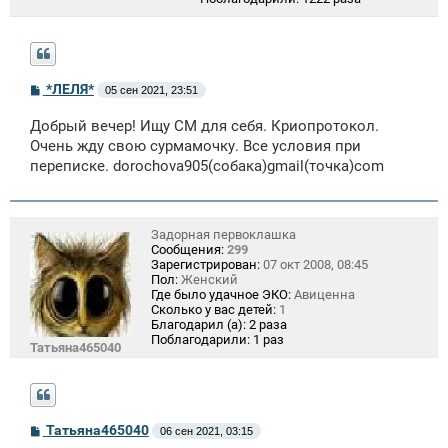
С
*ЛЕЛЯ*
05 сен 2021, 23:51
о
о
Добрый вечер! Ищу СМ для себя. Криопротокол.
б
щ
Очень жду свою сурмамочку. Все условия при
е
переписке. dorochova905(собака)gmail(точка)com
н
и
е
Задорная первоклашка
Сообщения:
299
Зарегистрирован:
07 окт 2008, 08:45
Пол:
Женский
Где было удачное ЭКО:
Авиценна
Сколько у вас детей:
1
Благодарил (а):
2 раза
Поблагодарили:
1 раз
Татьяна465040
С
Татьяна465040
06 сен 2021, 03:15
о