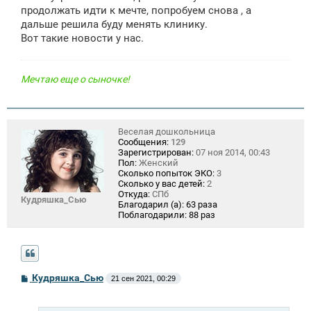
продолжать идти к мечте, попробуем снова , а
дальше решила буду менять клинику.
Вот такие новости у нас.
Мечтаю еще о сыночке!
Веселая дошкольница
Сообщения:
129
Зарегистрирован:
07 ноя 2014, 00:43
Пол:
Женский
Сколько попыток ЭКО:
3
Сколько у вас детей:
2
Откуда:
СПб
Кудряшка_Сью
Благодарил (а):
63 раза
Поблагодарили:
88 раз
С
Кудряшка_Сью
21 сен 2021, 00:29
о
о
б