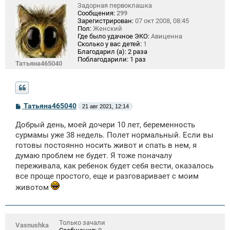
Задорная первоклашка
Сообщения:
299
Зарегистрирован:
07 окт 2008, 08:45
Пол:
Женский
Где было удачное ЭКО:
Авиценна
Сколько у вас детей:
1
Благодарил (а):
2 раза
Поблагодарили:
1 раз
Татьяна465040
С
Татьяна465040
21 авг 2021, 12:14
о
о
Добрый день, моей дочери 10 лет, беременность
б
щ
сурмамы уже 38 недель. Полет нормальный. Если вы
е
готовы постоянно носить живот и спать в нем, я
н
думаю проблем не будет. Я тоже поначалу
и
е
переживала, как ребенок будет себя вести, оказалось
все проще простого, еще и разговаривает с моим
животом
Только зачали
Vasnushka