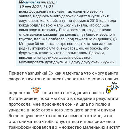
щ
Vasnushka
писал(а):
↑
е
19 сен 2021, 11:21
н
всем форумчанам привет, так жаль что веточка
и
завяла, надеюсь много девочек сидят в кустиках и
е
ждут своих малышей. я тут на форуме с 2013 года, года
когда родила свою малышку и узнала, что больше
сама родить не смогу. Были времена, когда веточка
открывалась каждый три месяца, тут было и весело и
грустно, пальма сгибалась под тяжестью сидевших))))
Мне уже 36 лет, стал остро вопрос, пытаться или нет
родить второго с СМ, очень страшно, но боюсь, что
буду очень жалеть, что не попыталась. Девочки,
выходите из кустиков, давайте общаться,
мотивировать друг друга, мы другу другу очень нужны!
Привет Vasnushka! Ох как я мечтала что смогу выйти
скоро из кустов и написать заветные слова о наших
недельках
но я пока в ожидании нашего
Кстати знаете, пока мы были в ожидании результата
протокола, мне приснился сон - я шла по полю и
увидела в небе огромного летящего аиста и внутри
было ощущение что он летит именно ко мне, и он
стал снижаться чтобы опуститься и пока снижался
трансформировался во множество маленьких аистят