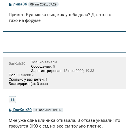
С
лика86
09 авг 2021, 07:29
о
о
Привет. Кудряшка сью, как у тебя дела? Да, что-то
б
щ
тихо на форуме
е
н
и
е
Только зачали
DarKaIr20
Сообщения:
5
Зарегистрирован:
13 ноя 2020, 19:33
Пол:
Женский
Сколько у вас детей:
1
Благодарил (а):
3 раза
С
DarKaIr20
09 авг 2021, 09:56
о
о
Мне уже одна клиника отказала. В отказе указали,что
б
щ
требуется ЭКО с см, но эко см только платно.