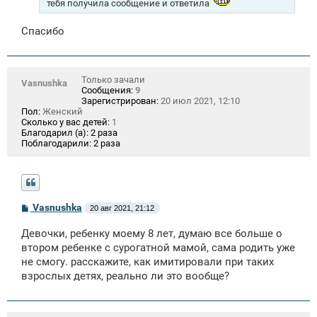
тебя получила сообщение и ответила
Спасибо
Только зачали
Vasnushka
Сообщения:
9
Зарегистрирован:
20 июл 2021, 12:10
Пол:
Женский
Сколько у вас детей:
1
Благодарил (а):
2 раза
Поблагодарили:
2 раза
С
Vasnushka
20 авг 2021, 21:12
о
о
Девочки, ребенку моему 8 лет, думаю все больше о
б
щ
втором ребенке с сурогатной мамой, сама родить уже
е
не смогу. расскажите, как имитировали при таких
н
взрослых детях, реально ли это вообще?
и
е