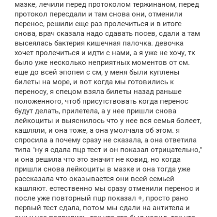
мазке, лечили перед протоколом тержинаном, перед
протокол пересдали и там снова они, отменили
перенос, решили еще раз пролечиться и в итоге
снова, врач сказала надо сдавать посев, сдали а там
высеялась бактерия кишечная палочка. девочка
хочет пролечиться и идти с нами, а я уже не хочу, тк
было уже несколько неприятных моментов от см.
еще до всей эпопеи с см, у меня были куплены
билеты на море, и вот когда мы готовились к
переносу, я спецом взяла билеты назад раньше
положенного, чтоб присутствовать когда перенос
будут делать, прилетела, а у нее пришли снова
лейкоциты и выяснилось что у нее вся семья болеет,
кашляли, и она тоже, а она умолчала об этом. я
спросила а почему сразу не сказала, а она ответила
типа "ну я сдала пцр тест и он показал отрицательно,"
и она решила что это значит не ковид, но когда
пришли снова лейкоциты в мазке и она тогда уже
рассказала что оказывается они всей семьей
кашляют. естественно мы сразу отменили перенос и
после уже повторный пцр показал +, просто рано
первый тест сдала, потом мы сдали на антитела и