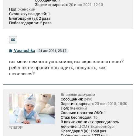
Сообщения:
9
Зарегистрирован:
20 июл 2021, 12:10
Пол:
Женский
Сколько у вас детей:
1
Благодарил (а):
2 раза
Поблагодарили:
2 раза
С
Vasnushka
21 авг 2021, 23:12
о
о
вы меня немного успокоили, вы скрываете от всех?
б
щ
ребенок не просит погладить, пощупать, как
е
шевелится?
н
и
е
Впервые замужем
Сообщения:
2496
Зарегистрирован:
23 ноя 2010, 18:30
Пол:
Женский
Сколько попыток ЭКО:
1
Стаж бесплодия:
16
В каких клиниках проводилось
лечение:
ЦСМ г.Екатеринбург
*ЛЕЛЯ*
Благодарил (а):
1658 раз
Поблагодарили:
1222 раза