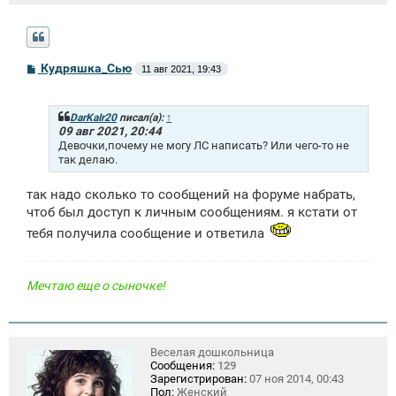
С
Кудряшка_Сью
11 авг 2021, 19:43
о
о
б
щ
DarKaIr20
писал(а):
↑
е
09 авг 2021, 20:44
н
Девочки,почему не могу ЛС написать? Или чего-то не
и
так делаю.
е
так надо сколько то сообщений на форуме набрать,
чтоб был доступ к личным сообщениям. я кстати от
тебя получила сообщение и ответила
Мечтаю еще о сыночке!
Веселая дошкольница
Сообщения:
129
Зарегистрирован:
07 ноя 2014, 00:43
Пол:
Женский