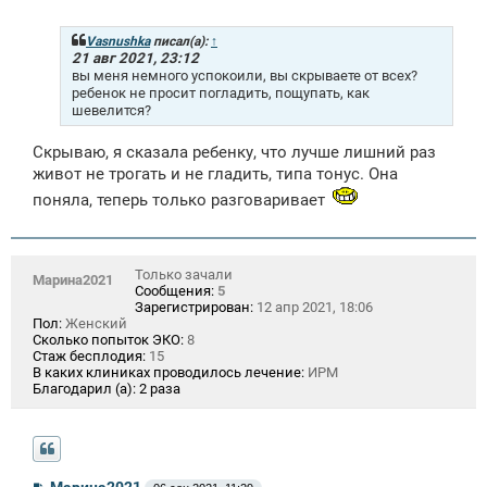
о
б
щ
Vasnushka
писал(а):
↑
е
21 авг 2021, 23:12
н
вы меня немного успокоили, вы скрываете от всех?
и
ребенок не просит погладить, пощупать, как
е
шевелится?
Скрываю, я сказала ребенку, что лучше лишний раз
живот не трогать и не гладить, типа тонус. Она
поняла, теперь только разговаривает
Только зачали
Марина2021
Сообщения:
5
Зарегистрирован:
12 апр 2021, 18:06
Пол:
Женский
Сколько попыток ЭКО:
8
Стаж бесплодия:
15
В каких клиниках проводилось лечение:
ИРМ
Благодарил (а):
2 раза
С