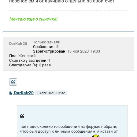
перенос см я оплачиваю отдельно за свой счет
Мечтаю еще о сыночке!
Только зачали
DarKaIr20
Сообщения:
5
Зарегистрирован:
13 ноя 2020, 19:33
Пол:
Женский
Сколько у вас детей:
1
Благодарил (а):
3 раза
С
DarKaIr20
13 авг 2021, 07:32
о
о
б
щ
е
н
и
е
так надо сколько то сообщений на форуме набрать,
чтоб был доступ к личным сообщениям. я кстати от