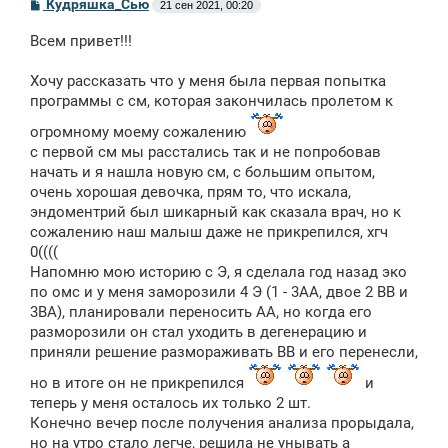
С
Кудряшка_Сью
21 сен 2021, 00:20
о
о
Всем привет!!!
б
щ
е
Хочу рассказать что у меня была первая попытка
н
программы с см, которая закончилась пролетом к
и
е
огромному моему сожалению
с первой см мы расстались так и не попробовав
начать и я нашла новую см, с большим опытом,
очень хорошая девочка, прям то, что искала,
эндоментрий был шикарный как сказала врач, но к
сожалению наш малыш даже не прикрепился, хгч
0((((
Напомню мою историю с Э, я сделала год назад эко
по омс и у меня заморозили 4 Э (1 - 3АА, двое 2 ВВ и
3ВА), планировали переносить АА, но когда его
разморозили он стал уходить в дегенерацию и
приняли решение размораживать ВВ и его перенесли,
но в итоге он не прикрепился
и
теперь у меня осталось их только 2 шт.
Конечно вечер после получения анализа прорыдала,
но на утро стало легче, решила не унывать а