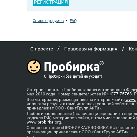
РЕГИСТРАЦИЯ
Список форумов
•
FAQ
/
/
О проекте
Правовая информация
Ко
Интернет-портал «Пробирка» зарегистрирован в Феде
мая 2019 года. Номер свидетельства №
ФС77-75768
. 
Все материалы, размещенные на интернет-сайте
www.p
являются результатами интеллектуальной собственн
принадлежат ООО «СвитГрупп АйТи».
Любое использование (включая цитирование в порядк
кодекса РФ) материалов сайта, в том числе названий
www.probirka.org
.
Словосочетание «ПРОБИРКА/PROBIRKA.RU» является к
организации принадлежит ООО «СвитГрупп АйТи».