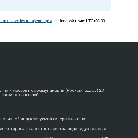
алить cookies конференции
•
Часовой пояс:
UTC+03:00
логий и массовых коммуникаций (Роскомнадзор) 23
ентариях читателей.
м активной индексируемой гиперссылки на
я которого в качестве средства индивидуализации