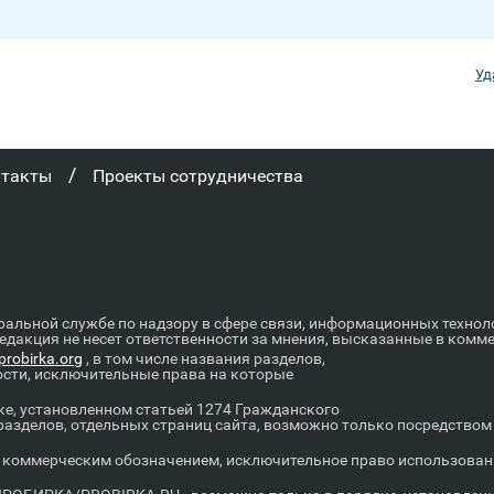
Уд
/
нтакты
Проекты сотрудничества
ральной службе по надзору в сфере связи, информационных техно
Редакция не несет ответственности за мнения, высказанные в комм
robirka.org
, в том числе названия разделов,
ости, исключительные права на которые
е, установленном статьей 1274 Гражданского
 разделов, отдельных страниц сайта, возможно только посредство
оммерческим обозначением, исключительное право использовани