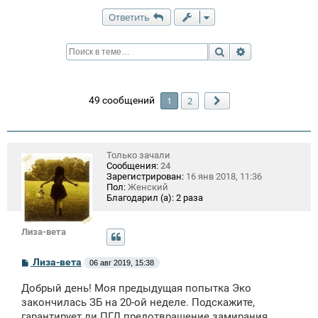
Ответить
Поиск
Расширенный п
49 сообщений
1
2
След.
Только зачали
Сообщения:
24
Зарегистрирован:
16 янв 2018, 11:36
Пол:
Женский
Благодарил (а):
2 раза
Лиза-вета
С
Лиза-вета
06 авг 2019, 15:38
о
о
Добрый день! Моя предыдущая попытка Эко
б
щ
закончилась ЗБ на 20-ой неделе. Подскажите,
е
гарантирует ли ПГД предотвращение замирания