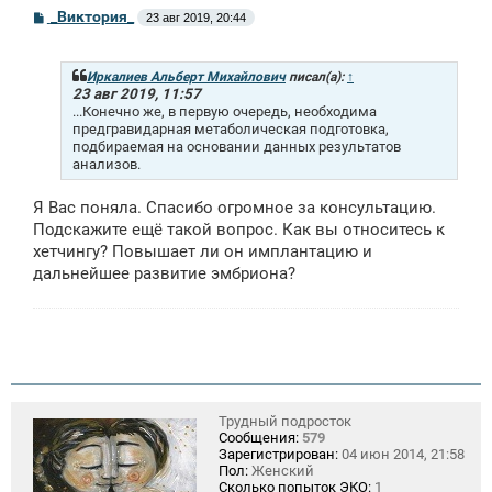
С
_Виктория_
23 авг 2019, 20:44
о
о
б
щ
Иркалиев Альберт Михайлович
писал(а):
↑
е
23 авг 2019, 11:57
н
...Конечно же, в первую очередь, необходима
и
предгравидарная метаболическая подготовка,
е
подбираемая на основании данных результатов
анализов.
Я Вас поняла. Спасибо огромное за консультацию.
Подскажите ещё такой вопрос. Как вы относитесь к
хетчингу? Повышает ли он имплантацию и
дальнейшее развитие эмбриона?
Трудный подросток
Сообщения:
579
Зарегистрирован:
04 июн 2014, 21:58
Пол:
Женский
Сколько попыток ЭКО:
1