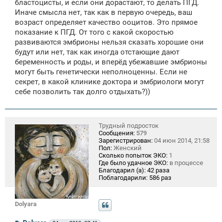
бластоцисты, и если они дорастают, то делать ПГД.
Иначе смысла нет, так как в первую очередь, ваш
возраст определяет качество ооцитов. Это прямое
показание к ПГД. От того с какой скоростью
развиваются эмбрионы нельзя сказать хорошие они
будут или нет, так как иногда отстающие дают
беременность и роды, и вперёд убежавшие эмбрионы
могут быть генетически неполноценны. Если не
секрет, в какой клинике доктора и эмбриологи могут
себе позволить так долго отдыхать?))
Трудный подросток
Сообщения:
579
Зарегистрирован:
04 июн 2014, 21:58
Пол:
Женский
Сколько попыток ЭКО:
1
Где было удачное ЭКО:
в процессе
Благодарил (а):
42 раза
Поблагодарили:
586 раз
Dolyara
С