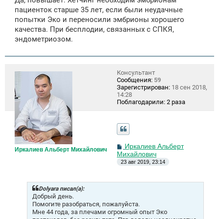
Да, повышает. Хетчинг необходим эмбрионам
пациенток старше 35 лет, если были неудачные
попытки Эко и переносили эмбрионы хорошего
качества. При бесплодии, связанных с СПКЯ,
эндометриозом.
Консультант
Сообщения:
59
Зарегистрирован:
18 сен 2018,
14:28
Поблагодарили:
2 раза
С
Иркалиев Альберт
Иркалиев Альберт Михайлович
о
Михайлович
о
23 авг 2019, 23:14
б
щ
е
н
Dolyara писал(а):
и
Добрый день.
е
Помогите разобраться, пожалуйста.
Мне 44 года, за плечами огромный опыт Эко