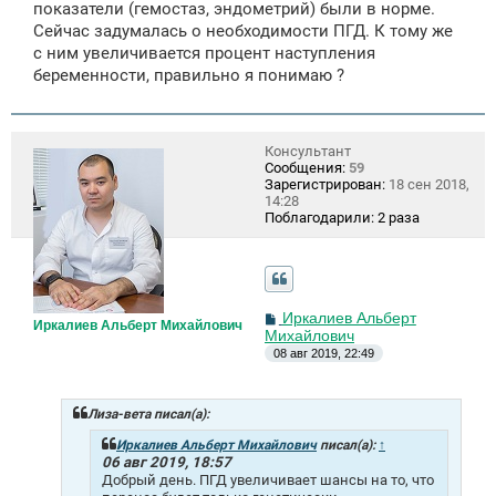
показатели (гемостаз, эндометрий) были в норме.
Сейчас задумалась о необходимости ПГД. К тому же
с ним увеличивается процент наступления
беременности, правильно я понимаю ?
Консультант
Сообщения:
59
Зарегистрирован:
18 сен 2018,
14:28
Поблагодарили:
2 раза
С
Иркалиев Альберт
Иркалиев Альберт Михайлович
о
Михайлович
о
08 авг 2019, 22:49
б
щ
е
н
Лиза-вета писал(а):
и
е
Иркалиев Альберт Михайлович
писал(а):
↑
06 авг 2019, 18:57
Добрый день. ПГД увеличивает шансы на то, что