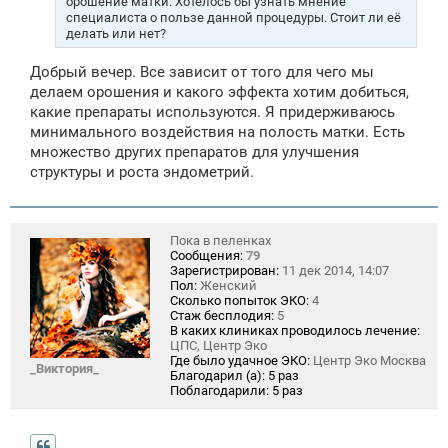
орошение матки. Хотелось бы узнать мнение
специалиста о пользе данной процедуры. Стоит ли её
делать или нет?
Добрый вечер. Все зависит от того для чего мы
делаем орошения и какого эффекта хотим добиться,
какие препараты используются. Я придерживаюсь
минимального воздействия на полость матки. Есть
множество других препаратов для улучшения
структуры и роста эндометрий.
Пока в пеленках
Сообщения:
79
Зарегистрирован:
11 дек 2014, 14:07
Пол:
Женский
Сколько попыток ЭКО:
4
Стаж бесплодия:
5
В каких клиниках проводилось лечение:
ЦПС, Центр Эко
Где было удачное ЭКО:
Центр Эко Москва
_Виктория_
Благодарил (а):
5 раз
Поблагодарили:
5 раз