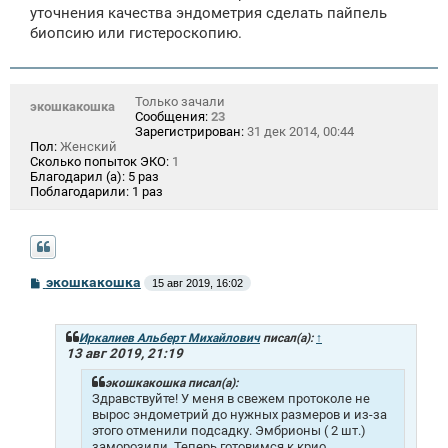
уточнения качества эндометрия сделать пайпель
биопсию или гистероскопию.
Только зачали
экошкакошка
Сообщения:
23
Зарегистрирован:
31 дек 2014, 00:44
Пол:
Женский
Сколько попыток ЭКО:
1
Благодарил (а):
5 раз
Поблагодарили:
1 раз
С
экошкакошка
15 авг 2019, 16:02
о
о
б
щ
Иркалиев Альберт Михайлович
писал(а):
↑
е
13 авг 2019, 21:19
н
и
экошкакошка писал(а):
е
Здравствуйте! У меня в свежем протоколе не
вырос эндометрий до нужных размеров и из-за
этого отменили подсадку. Эмбрионы ( 2 шт.)
заморозили. Теперь готовимся к крио.