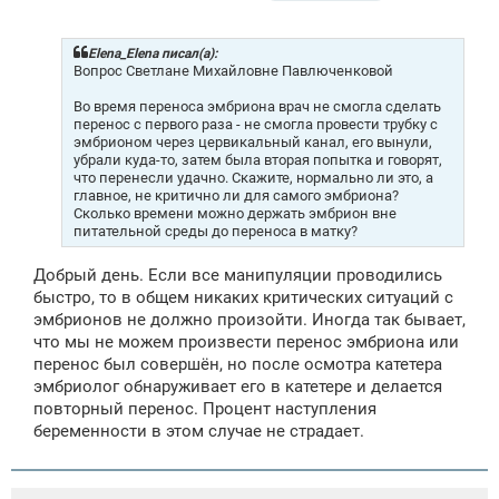
б
щ
е
н
Elena_Elena писал(а):
и
Вопрос Светлане Михайловне Павлюченковой
е
Во время переноса эмбриона врач не смогла сделать
перенос с первого раза - не смогла провести трубку с
эмбрионом через цервикальный канал, его вынули,
убрали куда-то, затем была вторая попытка и говорят,
что перенесли удачно. Скажите, нормально ли это, а
главное, не критично ли для самого эмбриона?
Сколько времени можно держать эмбрион вне
питательной среды до переноса в матку?
Добрый день. Если все манипуляции проводились
быстро, то в общем никаких критических ситуаций с
эмбрионов не должно произойти. Иногда так бывает,
что мы не можем произвести перенос эмбриона или
перенос был совершён, но после осмотра катетера
эмбриолог обнаруживает его в катетере и делается
повторный перенос. Процент наступления
беременности в этом случае не страдает.