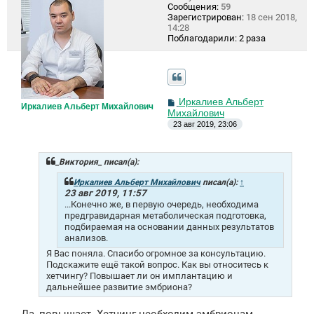
Сообщения:
59
Зарегистрирован:
18 сен 2018,
14:28
Поблагодарили:
2 раза
С
Иркалиев Альберт
Иркалиев Альберт Михайлович
о
Михайлович
о
23 авг 2019, 23:06
б
щ
е
н
_Виктория_ писал(а):
и
е
Иркалиев Альберт Михайлович
писал(а):
↑
23 авг 2019, 11:57
...Конечно же, в первую очередь, необходима
предгравидарная метаболическая подготовка,
подбираемая на основании данных результатов
анализов.
Я Вас поняла. Спасибо огромное за консультацию.
Подскажите ещё такой вопрос. Как вы относитесь к
хетчингу? Повышает ли он имплантацию и
дальнейшее развитие эмбриона?