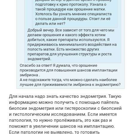
подготовку к крио протоколу. Узнала о
такой процедуре как орошение матки.
Хотелось бы узнать мнение специалиста
о пользе данной процедуры. Стоит ли её
делать или нет?
Добрый вечер. Все зависит от того для чего мы
делаем орошения и какого эффекта хотим
добиться, какие препараты используются. Я
придерживаюсь минимального воздействия на
полость матки. Есть множество других
препаратов для улучшения структуры и роста
эндометрий.
Спасибо за ответ! Я думала, что орошение
производится для повышения шансов имплантации
эмбриона .
А не подскажите тогда, что можно сделать наиболее
лучшее для приживаемости эмбриона к эндометрию?
Для начала надо знать качество эндометрия. Такую
информацию можно получить с помощью пайпель
биопсии эндометрия или гистероскопии с биопсией
и гистологическим исследованием. Если имеется
патология, то нужно пролёживать, это как раз и
поможет в увеличении шансов на имплантацию.
Если патологии не выявлено, то готовить