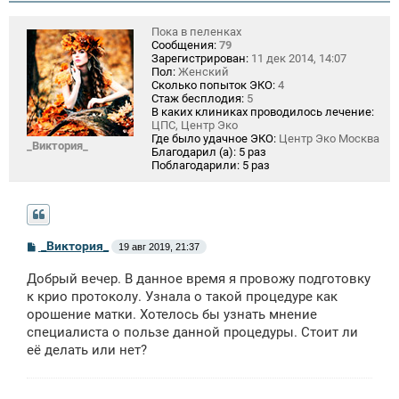
Пока в пеленках
Сообщения:
79
Зарегистрирован:
11 дек 2014, 14:07
Пол:
Женский
Сколько попыток ЭКО:
4
Стаж бесплодия:
5
В каких клиниках проводилось лечение:
ЦПС, Центр Эко
Где было удачное ЭКО:
Центр Эко Москва
_Виктория_
Благодарил (а):
5 раз
Поблагодарили:
5 раз
С
_Виктория_
19 авг 2019, 21:37
о
о
Добрый вечер. В данное время я провожу подготовку
б
щ
к крио протоколу. Узнала о такой процедуре как
е
орошение матки. Хотелось бы узнать мнение
н
специалиста о пользе данной процедуры. Стоит ли
и
е
её делать или нет?