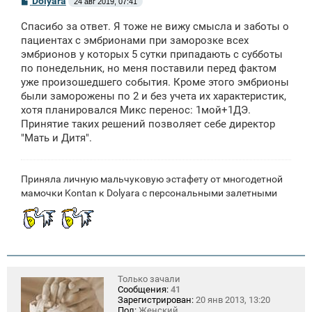
Dolyara
24 авг 2019, 07:41
о
о
Спасибо за ответ. Я тоже не вижу смысла и заботы о
б
щ
пациентах с эмбрионами при заморозке всех
е
эмбрионов у которых 5 сутки припадають с субботы
н
по понедельник, но меня поставили перед фактом
и
е
уже произошедшего события. Кроме этого эмбрионы
были заморожены по 2 и без учета их характеристик,
хотя планировался Микс перенос: 1мой+1ДЭ.
Принятие таких решений позволяет себе директор
"Мать и Дитя".
Приняла личную мальчуковую эстафету от многодетной
мамочки Kontan к Dolyara с персональными залетными
Только зачали
Сообщения:
41
Зарегистрирован:
20 янв 2013, 13:20
Пол:
Женский