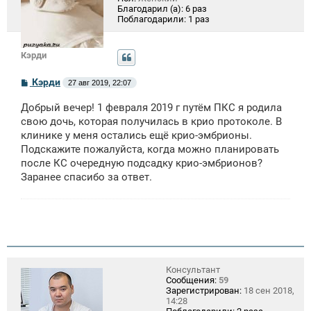
Благодарил (а):
6 раз
Поблагодарили:
1 раз
Кэрди
С
Кэрди
27 авг 2019, 22:07
о
о
Добрый вечер! 1 февраля 2019 г путём ПКС я родила
б
щ
свою дочь, которая получилась в крио протоколе. В
е
клинике у меня остались ещё крио-эмбрионы.
н
Подскажите пожалуйста, когда можно планировать
и
е
после КС очередную подсадку крио-эмбрионов?
Заранее спасибо за ответ.
Консультант
Сообщения:
59
Зарегистрирован:
18 сен 2018,
14:28