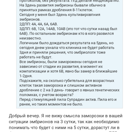
протоколов, без результата. Пгд делали неоднократно.
На 3день развития эмбрионы бывали обычно в
принятых рамках дробления 8-11клеток.
Сегодня у меня был 3день культивировпния
эмбрионов.
2ДПП: 4А, 4А, 6А, 6АВ.
3ДПП: 6В, 12А, 14АВ, 10АВ (это тот что сутки назад был
6АВ). По остальным эмбрионам кто в кого развился
неизвестно.
Логичным было дождаться результата на 5день, но
сегодня днем узнала что клиника не будет работать
3дня и приняли решения, что эмбриологи тоже
работать не будут.
Все эмбрионы, были заморожены сегодня не
зависимо от стадии их развития, в момент их
компатизации и хотя 6В, явно бы замер в ближайшие
1-2дня.
Подскажите, на сколько губительна для возрастных
клеток такая заморозка и слишком активное
дробление с 2 на 3 день- говорит о явных генетических
поломках, с учетом возраста?
Перед стимуляцией пила Супрадин актив. Пила его и
ранее, но таких моментов не было.
Добрый вечер. Я не вижу смысла заморозки в вашей
ситуации эмбрионов на 3 сутки, так как необходимо
понимать что будет с ними на 5 сутки, дорастут ли в