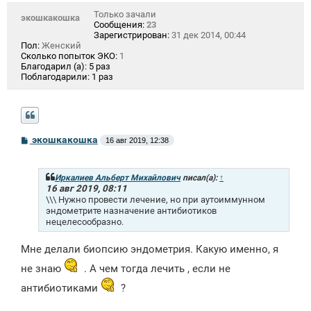
Только зачали
экошкакошка
Сообщения:
23
Зарегистрирован:
31 дек 2014, 00:44
Пол:
Женский
Сколько попыток ЭКО:
1
Благодарил (а):
5 раз
Поблагодарили:
1 раз
С
экошкакошка
16 авг 2019, 12:38
о
о
б
щ
Иркалиев Альберт Михайлович
писал(а):
↑
е
16 авг 2019, 08:11
н
\\\ Нужно провести лечение, но при аутоиммунном
и
эндометрите назначение антибиотиков
е
нецелесообразно.
Мне делали биопсию эндометрия. Какую именно, я
не знаю
. А чем тогда лечить , если не
антибиотиками
?