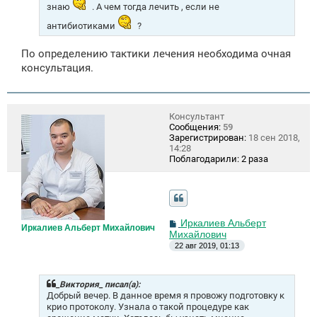
знаю
. А чем тогда лечить , если не
антибиотиками
?
По определению тактики лечения необходима очная
консультация.
Консультант
Сообщения:
59
Зарегистрирован:
18 сен 2018,
14:28
Поблагодарили:
2 раза
С
Иркалиев Альберт
Иркалиев Альберт Михайлович
о
Михайлович
о
22 авг 2019, 01:13
б
щ
е
н
_Виктория_ писал(а):
и
Добрый вечер. В данное время я провожу подготовку к
е
крио протоколу. Узнала о такой процедуре как