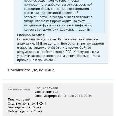
перенос будет только генетически
полноценного эмбриона и от хромосомной
аномалии беременность не остановится в
развитии. Но причиной замершей
беременности не всегда бывает патология
плода, это может происходить за счёт
нарушения функций гемостаза, инфекции,
качества эндометрий, хориона, плаценты.
Спасибо за ответ!
Гистология плода после ЗБ показала генетическую
аномалию. ПГД не делали. Все остальные показатели
(гемостаз, эндометрий) были в норме. Сейчас
задумалась о необходимости ПГД. К тому же с ним
увеличивается процент наступления беременности,
правильно я понимаю ?
Пожалуйста! Да, конечно.
Только зачали
экошкакошка
Сообщения:
23
Зарегистрирован:
31 дек 2014, 00:44
Пол:
Женский
Сколько попыток ЭКО:
1
Благодарил (а):
5 раз
Поблагодарили:
1 раз