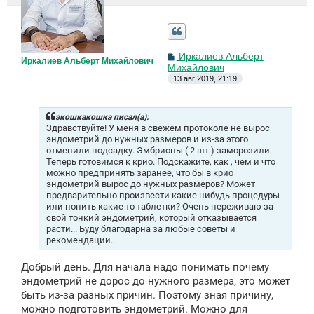
С
Иркалиев Альберт
Иркалиев Альберт Михайлович
о
Михайлович
о
13 авг 2019, 21:19
б
щ
е
н
экошкакошка писал(а):
и
Здравствуйте! У меня в свежем протоколе не вырос
е
эндометрий до нужных размеров и из-за этого
отменили подсадку. Эмбрионы ( 2 шт.) заморозили.
Теперь готовимся к крио. Подскажите, как , чем и что
можно предпринять заранее, что бы в крио
эндометрий вырос до нужных размеров? Может
предварительно произвести какие нибудь процедуры
или попить какие то таблетки? Очень переживаю за
свой тонкий эндометрий, который отказывается
расти... Буду благодарна за любые советы и
рекомендации..
Добрый день. Для начала надо понимать почему
эндометрий не дорос до нужного размера, это может
быть из-за разных причин. Поэтому зная причину,
можно подготовить эндометрий. Можно для