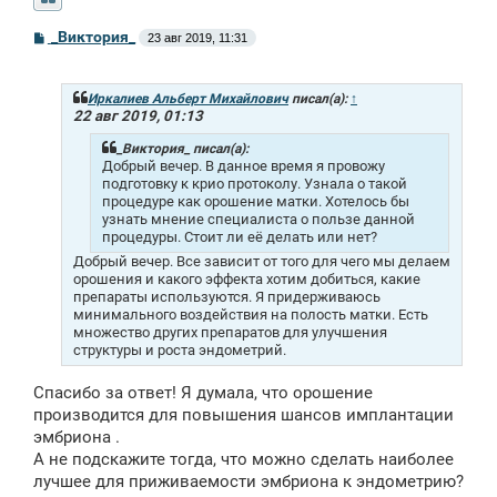
С
_Виктория_
23 авг 2019, 11:31
о
о
б
щ
Иркалиев Альберт Михайлович
писал(а):
↑
е
22 авг 2019, 01:13
н
и
_Виктория_ писал(а):
е
Добрый вечер. В данное время я провожу
подготовку к крио протоколу. Узнала о такой
процедуре как орошение матки. Хотелось бы
узнать мнение специалиста о пользе данной
процедуры. Стоит ли её делать или нет?
Добрый вечер. Все зависит от того для чего мы делаем
орошения и какого эффекта хотим добиться, какие
препараты используются. Я придерживаюсь
минимального воздействия на полость матки. Есть
множество других препаратов для улучшения
структуры и роста эндометрий.
Спасибо за ответ! Я думала, что орошение
производится для повышения шансов имплантации
эмбриона .
А не подскажите тогда, что можно сделать наиболее
лучшее для приживаемости эмбриона к эндометрию?