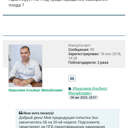
н
плода ?
и
е
Консультант
Сообщения:
59
Зарегистрирован:
18 сен 2018,
14:28
Поблагодарили:
2 раза
С
Иркалиев Альберт
Иркалиев Альберт Михайлович
о
Михайлович
о
06 авг 2019, 18:57
б
щ
е
н
Лиза-вета писал(а):
и
Добрый день! Моя предыдущая попытка Эко
е
закончилась ЗБ на 20-ой неделе. Подскажите,
гарантирует ли ПГД предотвращение замирания