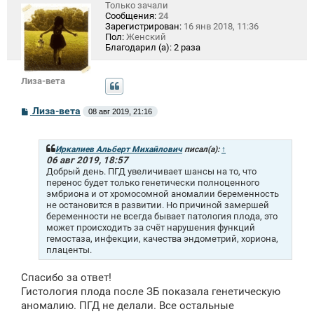
Только зачали
Сообщения:
24
Зарегистрирован:
16 янв 2018, 11:36
Пол:
Женский
Благодарил (а):
2 раза
Лиза-вета
С
Лиза-вета
08 авг 2019, 21:16
о
о
б
щ
Иркалиев Альберт Михайлович
писал(а):
↑
е
06 авг 2019, 18:57
н
Добрый день. ПГД увеличивает шансы на то, что
и
перенос будет только генетически полноценного
е
эмбриона и от хромосомной аномалии беременность
не остановится в развитии. Но причиной замершей
беременности не всегда бывает патология плода, это
может происходить за счёт нарушения функций
гемостаза, инфекции, качества эндометрий, хориона,
плаценты.
Спасибо за ответ!
Гистология плода после ЗБ показала генетическую
аномалию. ПГД не делали. Все остальные