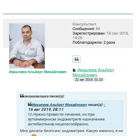
Консультант
Сообщения:
59
Зарегистрирован:
18 сен 2018,
14:28
Поблагодарили:
2 раза
С
Иркалиев Альберт
Иркалиев Альберт Михайлович
о
Михайлович
о
22 авг 2019, 01:10
б
щ
е
н
экошкакошка писал(а):
и
е
Иркалиев Альберт Михайлович
писал(а):
↑
16 авг 2019, 08:11
\\\ Нужно провести лечение, но при
аутоиммунном эндометрите назначение
антибиотиков нецелесообразно.
Мне делали биопсию эндометрия. Какую именно, я не