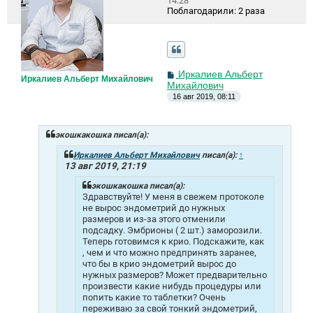
14:28
Поблагодарили:
2 раза
С
Иркалиев Альберт
Иркалиев Альберт Михайлович
о
Михайлович
о
16 авг 2019, 08:11
б
щ
е
н
экошкакошка писал(а):
и
е
Иркалиев Альберт Михайлович
писал(а):
↑
13 авг 2019, 21:19
экошкакошка писал(а):
Здравствуйте! У меня в свежем протоколе
не вырос эндометрий до нужных
размеров и из-за этого отменили
подсадку. Эмбрионы ( 2 шт.) заморозили.
Теперь готовимся к крио. Подскажите, как
, чем и что можно предпринять заранее,
что бы в крио эндометрий вырос до
нужных размеров? Может предварительно
произвести какие нибудь процедуры или
попить какие то таблетки? Очень
переживаю за свой тонкий эндометрий,