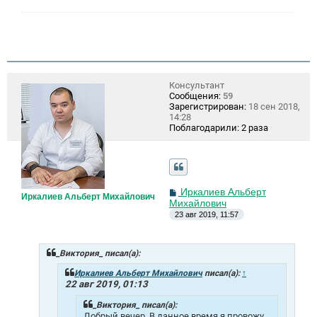
Консультант
Сообщения:
59
Зарегистрирован:
18 сен 2018,
14:28
Поблагодарили:
2 раза
С
Иркалиев Альберт
Иркалиев Альберт Михайлович
о
Михайлович
о
23 авг 2019, 11:57
б
щ
е
н
_Виктория_ писал(а):
и
е
Иркалиев Альберт Михайлович
писал(а):
↑
22 авг 2019, 01:13
_Виктория_ писал(а):
Добрый вечер. В данное время я провожу