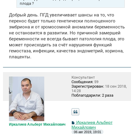
плода ?
Добрый день. ПГД увеличивает шансы на то, что
перенос будет только генетически полноценного
эмбриона и от хромосомной аномалии беременность
не остановится в развитии. Но причиной замершей
беременности не всегда бывает патология плода, это
может происходить за счёт нарушения функций
гемостаза, инфекции, качества эндометрий, хориона,
плаценты.
Консультант
Сообщения:
59
Зарегистрирован:
18 сен 2018,
14:28
Поблагодарили:
2 раза
С
Иркалиев Альберт
Иркалиев Альберт Михайлович
о
Михайлович
о
06 авг 2019, 19:01