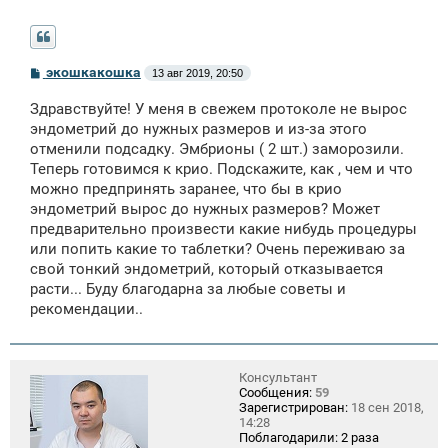
С
экошкакошка
13 авг 2019, 20:50
о
о
Здравствуйте! У меня в свежем протоколе не вырос
б
щ
эндометрий до нужных размеров и из-за этого
е
отменили подсадку. Эмбрионы ( 2 шт.) заморозили.
н
Теперь готовимся к крио. Подскажите, как , чем и что
и
е
можно предпринять заранее, что бы в крио
эндометрий вырос до нужных размеров? Может
предварительно произвести какие нибудь процедуры
или попить какие то таблетки? Очень переживаю за
свой тонкий эндометрий, который отказывается
расти... Буду благодарна за любые советы и
рекомендации..
Консультант
Сообщения:
59
Зарегистрирован:
18 сен 2018,
14:28
Поблагодарили:
2 раза