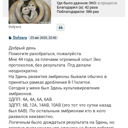
Где было удачное ЭКО:
в процессе
Благодарил (а):
42 раза
Поблагодарили:
586 раз
Dolyara
С
Dolyara
23 авг 2019, 22:40
о
о
Добрый день.
б
щ
Помогите разобраться, пожалуйста.
е
Мне 44 года, за плечами огромный опыт Эко
н
протоколов, без результата. Пгд делали
и
е
неоднократно.
На 3день развития эмбрионы бывали обычно в
принятых рамках дробления 8-11клеток.
Сегодня у меня был 3день культивировпния
эмбрионов.
2ДПП: 4А, 4А, 6А, 6АВ.
3ДПП: 6В, 12А, 14АВ, 10АВ (это тот что сутки назад
был 6АВ). По остальным эмбрионам кто в кого
развился неизвестно.
Логичным было дождаться результата на 5день, но
сегодня днем узнала что клиника не будет работать