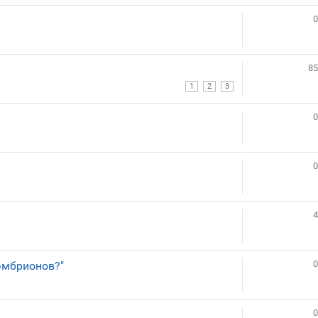
0
85
1
2
3
0
0
4
0
 эмбрионов?"
0