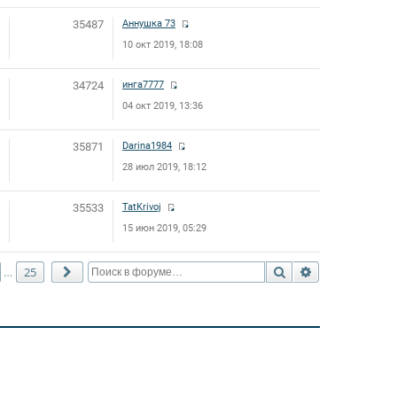
35487
Аннушка 73
10 окт 2019, 18:08
34724
инга7777
04 окт 2019, 13:36
35871
Darina1984
28 июл 2019, 18:12
35533
TatKrivoj
15 июн 2019, 05:29
Поиск
Расширенный 
25
…
След.