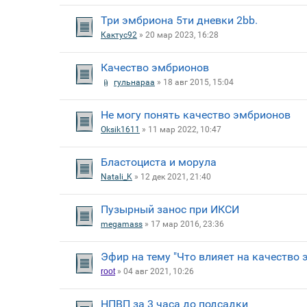
Три эмбриона 5ти дневки 2bb.
Кактус92
» 20 мар 2023, 16:28
Качество эмбрионов
гульнараа
» 18 авг 2015, 15:04
Не могу понять качество эмбрионов
Oksik1611
» 11 мар 2022, 10:47
Бластоциста и морула
Natali_K
» 12 дек 2021, 21:40
Пузырный занос при ИКСИ
megamass
» 17 мар 2016, 23:36
Эфир на тему "Что влияет на качество
root
» 04 авг 2021, 10:26
НПВП за 3 часа до подсадки