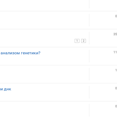
0
35
1
2
11
 анализом генетики?
1
0
и днк
0