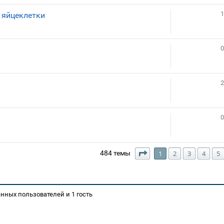
1
 яйцеклетки
0
2
0
Страница
1
из
25
484 темы
1
2
3
4
5
нных пользователей и 1 гость