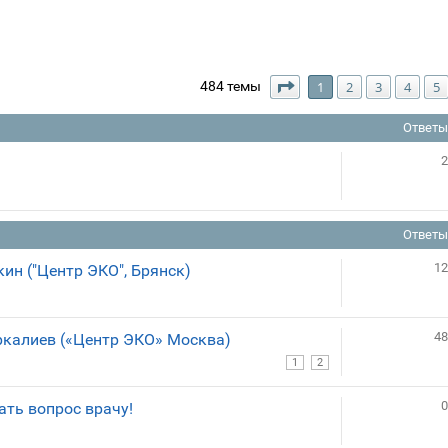
Страница
1
из
25
484 темы
1
2
3
4
5
Ответы
2
Ответы
12
ин ("Центр ЭКО", Брянск)
48
ркалиев («Центр ЭКО» Москва)
1
2
0
ать вопрос врачу!