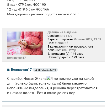
8 нед - КТР 2 см, ЧСС 190
12 нед -КТР 6,5 см ЧСС 166
Мой здоровый ребенок родится весной 2020г
Девица на выданье
Сообщения:
1173
Зарегистрирован:
04 июн 2017, 13:09
Пол:
Женский
В каких клиниках проводилось
лечение:
Ава-Петер
Благодарил (а):
144 раза
Поблагодарили:
123 раза
Волнистая17
С
Волнистая17
11 авг 2019, 22:49
о
о
Спасибо, Новая Жизнь
Я не помню уже на какой
б
щ
дпп (только 6дпп, только 7дпп) были какие-то
е
непонятные выделения, я решила перестраховаться
н
и начала колоть. Вот и колю до сих пор.
и
е