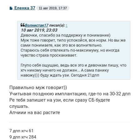
С
Еленка 37
11 авг 2019, 17:37
о
о
б
щ
Волнистая17
писал(а):
↑
е
10 авг 2019, 23:03
н
Девочки, спасибо за поддержку и понимание)
и
Муж тоже говорит, типо успокойся, все норм. Но вы же
е
сами понимаете, как это все волнительно.
Стараюсь себя отвлекать по-максимуму, но иногда
чувство страха проскакивает.
Глупо себя ощущаю, ведь все это и девочкам пишу, что
хгч никому ничего не должен... А сама панику
навожу))) буду ждать узи. Сегодня 21дпп
Правильно муж говорит))
Учитывая позднюю имплантацию, где-то на 30-32 дпп
Ре тебя запишет на узи, если сразу СБ будете
слушать.
Апчиии на вас растите
7 дпп хгч 61
9 дпп хгч 284