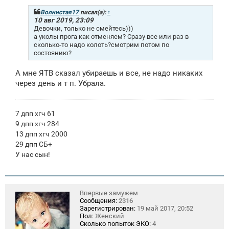
б
щ
Волнистая17
писал(а):
↑
е
10 авг 2019, 23:09
н
Девочки, только не смейтесь)))
и
а уколы прога как отменяем? Сразу все или раз в
е
сколько-то надо колоть?смотрим потом по
состоянию?
А мне ЯТВ сказал убираешь и все, не надо никаких
через день и т п. Убрала.
7 дпп хгч 61
9 дпп хгч 284
13 дпп хгч 2000
29 дпп СБ+
У нас сын!
Впервые замужем
Сообщения:
2316
Зарегистрирован:
19 май 2017, 20:52
Пол:
Женский
Сколько попыток ЭКО:
4