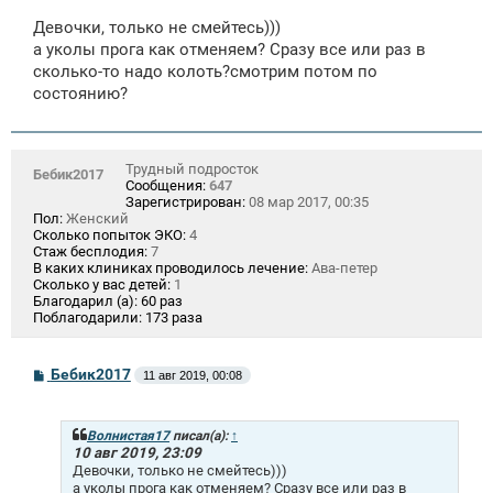
о
о
Девочки, только не смейтесь)))
б
щ
а уколы прога как отменяем? Сразу все или раз в
е
сколько-то надо колоть?смотрим потом по
н
состоянию?
и
е
Трудный подросток
Бебик2017
Сообщения:
647
Зарегистрирован:
08 мар 2017, 00:35
Пол:
Женский
Сколько попыток ЭКО:
4
Стаж бесплодия:
7
В каких клиниках проводилось лечение:
Ава-петер
Сколько у вас детей:
1
Благодарил (а):
60 раз
Поблагодарили:
173 раза
С
Бебик2017
11 авг 2019, 00:08
о
о
б
щ
Волнистая17
писал(а):
↑
е
10 авг 2019, 23:09
н
Девочки, только не смейтесь)))
и
а уколы прога как отменяем? Сразу все или раз в