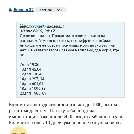
С
Еленка 37
10 авг 2019, 22:16
о
о
б
щ
Волнистая17
писал(а):
↑
е
10 авг 2019, 20:17
н
Девочки, привет! Посмотрите своим опытным
и
взглядом. У меня просто таких цифр пока не было
е
никогда и я не совсем понимаю нормально это или
нет. На калькуляторах разное написано, где норм, где
нет.
7дпп 19,36
10дпп 42,04
12дпп 110,42
14дпп 297, 14
16дпп 601,61
18дпп 1090,83
20дпп 1986, 69
Волнистая, хгч удваивается только до 1000, потом
растет медленнее. Плюс у тебя поздняя
имплантация. Уже после 2000 видно эмбрион на узи.
Если потерпишь 10 дней, уже и сердечко услышишь