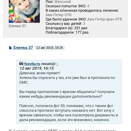
Пол:
Женский
Сколько попыток ЭКО:
4
В каких клиниках проводилось лечение:
Ава-Петер СПб
Где было удачное ЭКО:
Ава-Петер врач ЯТВ
Сколько у вас детей:
3
Еленка 37
Благодарил (а):
251 раз
Поблагодарили:
177 раз
С
Еленка 37
12 авг 2019, 19:25
о
о
б
щ
Чудубыть
писал(а):
↑
е
12 авг 2019, 16:15
н
Девочки, всем привет!
и
Хотела бы спросить у тех, кто уже был в протоколе по
е
ОМС.
Вы перед протоколом с врачом общались? получали
какие нибудь рекомендации дополнительно?
Поясню, получила фсг 50, понимаю, что с таким фсг
смысла в протокол вступать никакого нет. Вот хочу с
врачом связаться, чтобы она посмотрела документы и
дала рекомендации, если это возможно, конечно.