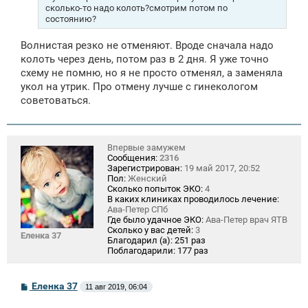
е
сколько-то надо колоть?смотрим потом по
состоянию?
Волнистая резко не отменяют. Вроде сначала надо
колоть через день, потом раз в 2 дня. Я уже точно
схему не помню, но я не просто отменял, а заменяла
укол на утрик. Про отмену лучше с гинекологом
советоваться.
Впервые замужем
Сообщения:
2316
Зарегистрирован:
19 май 2017, 20:52
Пол:
Женский
Сколько попыток ЭКО:
4
В каких клиниках проводилось лечение:
Ава-Петер СПб
Где было удачное ЭКО:
Ава-Петер врач ЯТВ
Сколько у вас детей:
3
Еленка 37
Благодарил (а):
251 раз
Поблагодарили:
177 раз
С
Еленка 37
11 авг 2019, 06:04
о
о