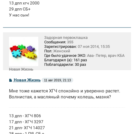
13 дпп хгч 2000
29 дпп СБ+
У нас сын!
Задорная первоклашка
Сообщения:
355
Зарегистрирован:
07 ноя 2014, 15:35
Пол:
Женский
Где было удачное ЭКО:
Ава- Петер, врач КБА
Благодарил (а):
161 раз
Поблагодарили:
30 раз
Новая Жизнь
С
Новая Жизнь
11 авг 2019, 21:13
о
о
Мне тоже кажется ХГЧ спокойно и уверенно растет.
б
щ
Волнистая, а масляный почему колешь, мазня?
е
н
и
е
13 дпп - ХГЧ 806
17 дпп - ХГЧ 3297
21 дпп- ХГЧ 14027
28 дпп - 1 ПЯ, СБ +