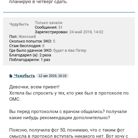
планирую в четверг сдать.
н
и
е
Только зачали
Чудубыть
Сообщения:
31
Зарегистрирован:
24 май 2018, 14:02
Пол:
Женский
Сколько попыток ЭКО:
5
Стаж бесплодия:
8
Где было удачное ЭКО:
будет в Ава Петер
Благодарил (а):
2 раза
Поблагодарили:
1 раз
С
Чудубыть
12 авг 2019, 16:15
о
о
Девочки, всем привет!
б
щ
Хотела бы спросить у тех, кто уже был в протоколе по
е
ОМС.
н
и
е
Вы перед протоколом с врачом общались? получали
какие нибудь рекомендации дополнительно?
Поясню, получила фсг 50, понимаю, что с таким фсг
смысла в протокол вступать никакого нет. Вот хочу с