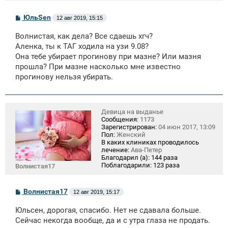
С
ЮльSen
12 авг 2019, 15:15
о
о
Волнистая, как дела? Все сдаешь хгч?
б
щ
Аленка, ты к ТАГ ходила на узи 9.08?
е
Она тебе убирает прогинову при мазне? Или мазня
н
прошла? При мазне насколько мне известно
и
е
прогинову нельзя убирать.
Девица на выданье
Сообщения:
1173
Зарегистрирован:
04 июн 2017, 13:09
Пол:
Женский
В каких клиниках проводилось
лечение:
Ава-Петер
Благодарил (а):
144 раза
Поблагодарили:
123 раза
Волнистая17
С
Волнистая17
12 авг 2019, 15:17
о
о
Юльсен, дорогая, спасибо. Нет не сдавала больше.
б
щ
Сейчас некогда вообще, да и с утра глаза не продать.
е