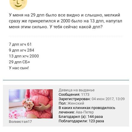
У меня на 29 дпп было все видно и слышно, мелкий
сразу же прикрепился и 2000 было на 13 дпп, напугал
меня этим сильно. У тебя сейчас какой дпп?
7 дпп хгч 61
9 дпп хгч 284
13 дпп хгч 2000
29 дпп СБ+
У нас сын!
Девица на выданье
Сообщения:
1173
Зарегистрирован:
04 июн 2017, 13:09
Пол:
Женский
В каких клиниках проводилось
лечение:
Ава-Петер
Благодарил (а):
144 раза
Поблагодарили:
123 раза
Волнистая17