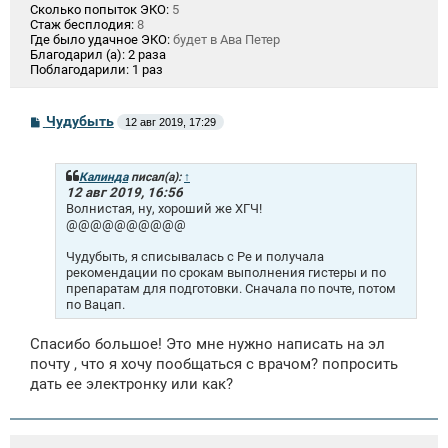
Сколько попыток ЭКО:
5
Стаж бесплодия:
8
Где было удачное ЭКО:
будет в Ава Петер
Благодарил (а):
2 раза
Поблагодарили:
1 раз
С
Чудубыть
12 авг 2019, 17:29
о
о
б
щ
Калинда
писал(а):
↑
е
12 авг 2019, 16:56
н
Волнистая, ну, хороший же ХГЧ!
и
@@@@@@@@@@
е
Чудубыть, я списывалась с Ре и получала
рекомендации по срокам выполнения гистеры и по
препаратам для подготовки. Сначала по почте, потом
по Вацап.
Спасибо большое! Это мне нужно написать на эл
почту , что я хочу пообщаться с врачом? попросить
дать ее электронку или как?