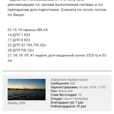
е
рекомендации по срокам выполнения гистеры и по
препаратам для подготовки. Сначала по почте, потом
по Вацап.
02.10.18 перенос 4BLAA
14 ДПП 1 953
17 ДПП 8 833
22 ДПП 32 769, ПЯ, СБ+
28 ДПП ПЯ, СБ+
27. 06.19. ЕР, 41 неделя, долгожданный сынок 3320 гр и 53
см
Задорная первоклашка
Сообщения:
322
Зарегистрирован:
03 авг 2018, 17:02
Пол:
Женский
Стаж бесплодия:
10
Откуда:
Санкт-Петербург
Благодарил (а):
7 раз
Alenka_SPb
Поблагодарили:
47 раз