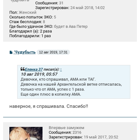
Сообщения:
31
Зарегистрирован:
24 май 2018, 14:02
Пол:
Женский
Сколько попыток ЭКО:
5
Стаж бесплодия:
8
Где было удачное ЭКО:
будет в Ава Петер
Благодарил (а):
2 раза
Поблагодарили:
1 раз
С
Чудубыть
12 авг 2019, 17:31
о
о
б
щ
Еленка 37
писал(а):
↑
е
10 авг 2019, 05:57
н
Девочки, кто спрашивал, АМА или ТАГ.
и
Девочка на нашей Архангельской ветке отписалась,
е
только что от АМА, успех с 1 раза.
Еще один плюс в копилку АМА.
наверное, я спрашивала. Спасибо!!
Впервые замужем
Сообщения:
2316
Зарегистрирован:
19 май 2017, 20:52