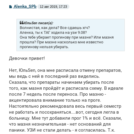
С
Alenka_SPb
12 авг 2019, 17:23
о
о
б
щ
ЮльSen писал(а):
е
Волнистая, как дела? Все сдаешь хгч?
н
Аленка, ты к ТАГ ходила на узи 9.08?
и
Она тебе убирает прогинову при мазне? Или мазня
е
прошла? При мазне насколько мне известно
прогинову нельзя убирать.
Девочки привет!
Нет, ЮльSen, она мне расписала отмену препаратов,
мы ведь с ней в последний раз виделись.
Сказала, что препараты начинаем убирать после
того, как мазня пройдёт и расписала схему. В идеале
после 7 недель после переноса. Про мазню -
акцентировала внимание только на проге.
Настоятельно рекомендовала весь первый семестр
не работать и посохраняться....вот, сегодня легла в
больницу. Мне тут добавили прог 1% и всё. Сказали,
что мазня незначительная - нет оснований для
паники. УЗИ не стали делать - я согласилась. Т.к.