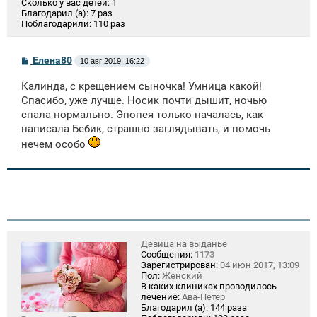
Сколько у вас детей:
1
Благодарил (а):
7 раз
Поблагодарили:
110 раз
С
Елена80
10 авг 2019, 16:22
о
о
Калинда, с крещением сыночка! Умница какой!
б
щ
Спасибо, уже лучше. Носик почти дышит, ночью
е
спала нормально. Эпопея только началась, как
н
написала Бебик, страшно заглядывать, и помочь
и
е
нечем особо
Девица на выданье
Сообщения:
1173
Зарегистрирован:
04 июн 2017, 13:09
Пол:
Женский
В каких клиниках проводилось
лечение:
Ава-Петер
Благодарил (а):
144 раза