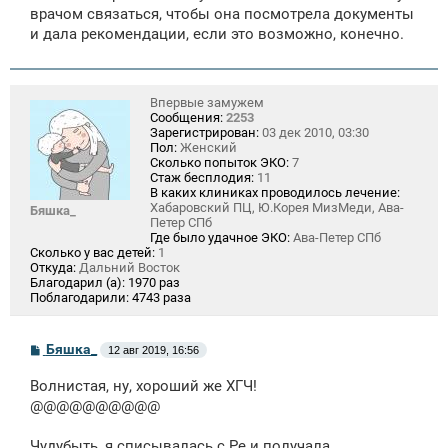
врачом связаться, чтобы она посмотрела документы
и дала рекомендации, если это возможно, конечно.
Впервые замужем
Сообщения:
2253
Зарегистрирован:
03 дек 2010, 03:30
Пол:
Женский
Сколько попыток ЭКО:
7
Стаж бесплодия:
11
В каких клиниках проводилось лечение:
Хабаровский ПЦ, Ю.Корея МизМеди, Ава-
Бяшка_
Петер СПб
Где было удачное ЭКО:
Ава-Петер СПб
Сколько у вас детей:
1
Откуда:
Дальний Восток
Благодарил (а):
1970 раз
Поблагодарили:
4743 раза
С
Бяшка_
12 авг 2019, 16:56
о
о
Волнистая, ну, хороший же ХГЧ!
б
щ
@@@@@@@@@@
е
н
Чудубыть, я списывалась с Ре и получала
и