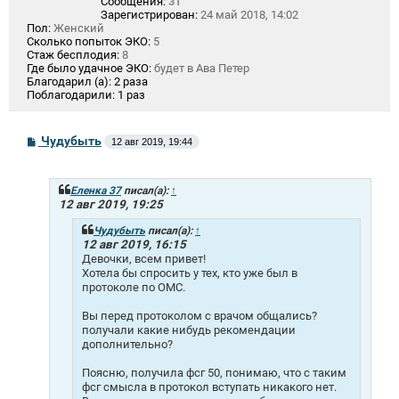
Сообщения:
31
Зарегистрирован:
24 май 2018, 14:02
Пол:
Женский
Сколько попыток ЭКО:
5
Стаж бесплодия:
8
Где было удачное ЭКО:
будет в Ава Петер
Благодарил (а):
2 раза
Поблагодарили:
1 раз
С
Чудубыть
12 авг 2019, 19:44
о
о
б
щ
Еленка 37
писал(а):
↑
е
12 авг 2019, 19:25
н
и
Чудубыть
писал(а):
↑
е
12 авг 2019, 16:15
Девочки, всем привет!
Хотела бы спросить у тех, кто уже был в
протоколе по ОМС.
Вы перед протоколом с врачом общались?
получали какие нибудь рекомендации
дополнительно?
Поясню, получила фсг 50, понимаю, что с таким
фсг смысла в протокол вступать никакого нет.