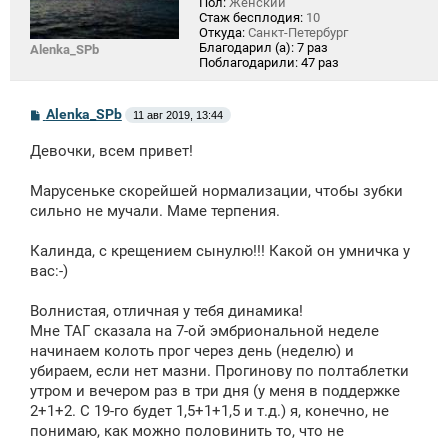
Пол:
Женский
Стаж бесплодия:
10
Откуда:
Санкт-Петербург
Благодарил (а):
7 раз
Alenka_SPb
Поблагодарили:
47 раз
С
Alenka_SPb
11 авг 2019, 13:44
о
о
Девочки, всем привет!
б
щ
е
Марусеньке скорейшей нормализации, чтобы зубки
н
сильно не мучали. Маме терпения.
и
е
Калинда, с крещением сынулю!!! Какой он умничка у
вас:-)
Волнистая, отличная у тебя динамика!
Мне ТАГ сказала на 7-ой эмбриональной неделе
начинаем колоть прог через день (неделю) и
убираем, если нет мазни. Прогинову по полтаблетки
утром и вечером раз в три дня (у меня в поддержке
2+1+2. С 19-го будет 1,5+1+1,5 и т.д.) я, конечно, не
понимаю, как можно половинить то, что не