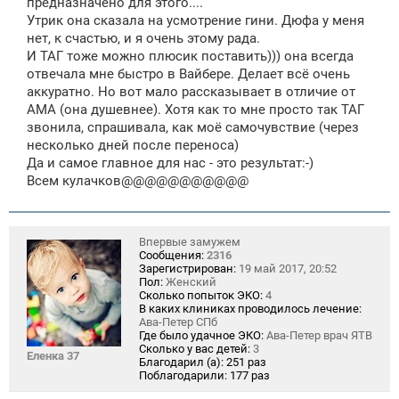
предназначено для этого....
Утрик она сказала на усмотрение гини. Дюфа у меня
нет, к счастью, и я очень этому рада.
И ТАГ тоже можно плюсик поставить))) она всегда
отвечала мне быстро в Вайбере. Делает всё очень
аккуратно. Но вот мало рассказывает в отличие от
АМА (она душевнее). Хотя как то мне просто так ТАГ
звонила, спрашивала, как моё самочувствие (через
несколько дней после переноса)
Да и самое главное для нас - это результат:-)
Всем кулачков@@@@@@@@@@@
Впервые замужем
Сообщения:
2316
Зарегистрирован:
19 май 2017, 20:52
Пол:
Женский
Сколько попыток ЭКО:
4
В каких клиниках проводилось лечение:
Ава-Петер СПб
Где было удачное ЭКО:
Ава-Петер врач ЯТВ
Сколько у вас детей:
3
Еленка 37
Благодарил (а):
251 раз
Поблагодарили:
177 раз