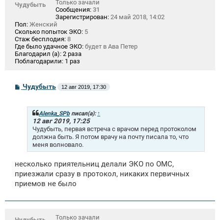
Только зачали
Чудубыть
Сообщения:
31
Зарегистрирован:
24 май 2018, 14:02
Пол:
Женский
Сколько попыток ЭКО:
5
Стаж бесплодия:
8
Где было удачное ЭКО:
будет в Ава Петер
Благодарил (а):
2 раза
Поблагодарили:
1 раз
С
Чудубыть
12 авг 2019, 17:30
о
о
б
щ
Alenka_SPb
писал(а):
↑
е
12 авг 2019, 17:25
н
Чудубыть, первая встреча с врачом перед протоколом
и
должна быть. Я потом врачу на почту писала то, что
е
меня волновало.
несколько приятельниц делали ЭКО по ОМС,
приезжали сразу в протокол, никаких первичных
приемов не было
Только зачали
Чудубыть