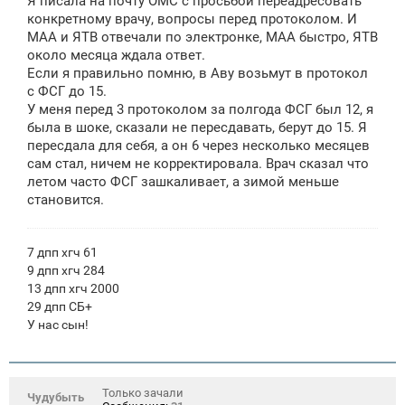
Я писала на почту ОМС с просьбой переадресовать
конкретному врачу, вопросы перед протоколом. И
МАА и ЯТВ отвечали по электронке, МАА быстро, ЯТВ
около месяца ждала ответ.
Если я правильно помню, в Аву возьмут в протокол
с ФСГ до 15.
У меня перед 3 протоколом за полгода ФСГ был 12, я
была в шоке, сказали не пересдавать, берут до 15. Я
пересдала для себя, а он 6 через несколько месяцев
сам стал, ничем не корректировала. Врач сказал что
летом часто ФСГ зашкаливает, а зимой меньше
становится.
7 дпп хгч 61
9 дпп хгч 284
13 дпп хгч 2000
29 дпп СБ+
У нас сын!
Только зачали
Чудубыть