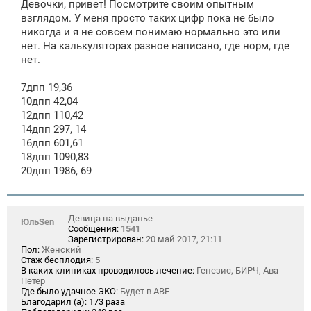
Девочки, привет! Посмотрите своим опытным
б
щ
взглядом. У меня просто таких цифр пока не было
е
никогда и я не совсем понимаю нормально это или
н
нет. На калькуляторах разное написано, где норм, где
и
е
нет.
7дпп 19,36
10дпп 42,04
12дпп 110,42
14дпп 297, 14
16дпп 601,61
18дпп 1090,83
20дпп 1986, 69
Девица на выданье
ЮльSen
Сообщения:
1541
Зарегистрирован:
20 май 2017, 21:11
Пол:
Женский
Стаж бесплодия:
5
В каких клиниках проводилось лечение:
Генезис, БИРЧ, Ава
Петер
Где было удачное ЭКО:
Будет в АВЕ
Благодарил (а):
173 раза