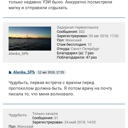
только недавно УЗИ было. Аккуратно посмотрели
матку и отправили отдыхать.
Задорная первоклашка
Сообщения:
322
Зарегистрирован:
03 авг 2018, 17:02
Пол:
Женский
Стаж бесплодия:
10
Откуда:
Санкт-Петербург
Благодарил (а):
7 раз
Alenka_SPb
Поблагодарили:
47 раз
С
Alenka_SPb
12 авг 2019, 17:25
о
о
Чудубыть, первая встреча с врачом перед
б
щ
протоколом должна быть. Я потом врачу на почту
е
писала то, что меня волновало.
н
и
е
Только зачали
Чудубыть
Сообщения:
31
Зарегистрирован:
24 май 2018, 14:02
Пол:
Женский