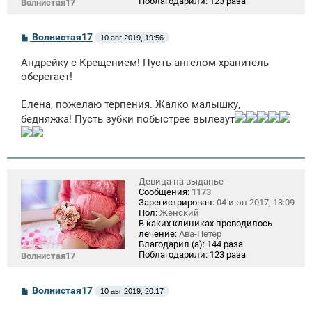
Поблагодарили:
123 раза
Волнистая17
С
Волнистая17
10 авг 2019, 19:56
о
о
Андрейку с Крещением! Пусть ангелом-хранитель
б
щ
оберегает!
е
н
Елена, пожелаю терпения. Жалко малышку,
и
е
бедняжка! Пусть зубки побыстрее вылезут
Девица на выданье
Сообщения:
1173
Зарегистрирован:
04 июн 2017, 13:09
Пол:
Женский
В каких клиниках проводилось
лечение:
Ава-Петер
Благодарил (а):
144 раза
Поблагодарили:
123 раза
Волнистая17
С
Волнистая17
10 авг 2019, 20:17
о
о