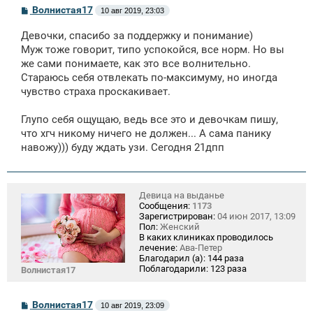
С
Волнистая17
10 авг 2019, 23:03
о
о
Девочки, спасибо за поддержку и понимание)
б
щ
Муж тоже говорит, типо успокойся, все норм. Но вы
е
же сами понимаете, как это все волнительно.
н
Стараюсь себя отвлекать по-максимуму, но иногда
и
е
чувство страха проскакивает.
Глупо себя ощущаю, ведь все это и девочкам пишу,
что хгч никому ничего не должен... А сама панику
навожу))) буду ждать узи. Сегодня 21дпп
Девица на выданье
Сообщения:
1173
Зарегистрирован:
04 июн 2017, 13:09
Пол:
Женский
В каких клиниках проводилось
лечение:
Ава-Петер
Благодарил (а):
144 раза
Поблагодарили:
123 раза
Волнистая17
С
Волнистая17
10 авг 2019, 23:09