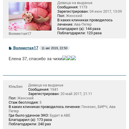
Девица на выданье
Сообщения:
1173
Зарегистрирован:
04 июн 2017, 13:09
Пол:
Женский
В каких клиниках проводилось
лечение:
Ава-Петер
Благодарил (а):
144 раза
Поблагодарили:
123 раза
Волнистая17
С
Волнистая17
11 авг 2019, 22:50
о
о
Елена 37, спасибо за чихи
б
щ
е
н
и
е
Девица на выданье
ЮльSen
Сообщения:
1541
Зарегистрирован:
20 май 2017, 21:11
Пол:
Женский
Стаж бесплодия:
5
В каких клиниках проводилось лечение:
Генезис, БИРЧ, Ава
Петер
Где было удачное ЭКО:
Будет в АВЕ
Благодарил (а):
173 раза
Поблагодарили:
240 раз