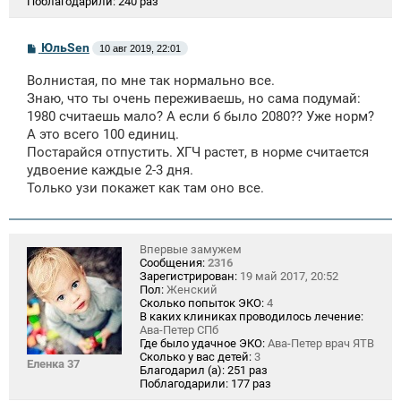
Поблагодарили:
240 раз
С
ЮльSen
10 авг 2019, 22:01
о
о
Волнистая, по мне так нормально все.
б
щ
Знаю, что ты очень переживаешь, но сама подумай:
е
1980 считаешь мало? А если б было 2080?? Уже норм?
н
А это всего 100 единиц.
и
е
Постарайся отпустить. ХГЧ растет, в норме считается
удвоение каждые 2-3 дня.
Только узи покажет как там оно все.
Впервые замужем
Сообщения:
2316
Зарегистрирован:
19 май 2017, 20:52
Пол:
Женский
Сколько попыток ЭКО:
4
В каких клиниках проводилось лечение:
Ава-Петер СПб
Где было удачное ЭКО:
Ава-Петер врач ЯТВ
Сколько у вас детей:
3
Еленка 37
Благодарил (а):
251 раз
Поблагодарили:
177 раз