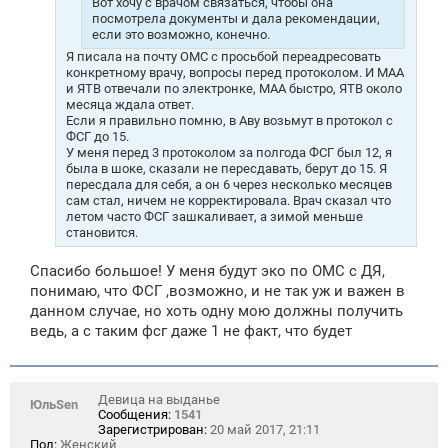
Вот хочу с врачом связаться, чтобы она
посмотрела документы и дала рекомендации,
если это возможно, конечно.
Я писала на почту ОМС с просьбой переадресовать
конкретному врачу, вопросы перед протоколом. И МАА
и ЯТВ отвечали по электронке, МАА быстро, ЯТВ около
месяца ждала ответ.
Если я правильно помню, в Аву возьмут в протокол с
ФСГ до 15.
У меня перед 3 протоколом за полгода ФСГ был 12, я
была в шоке, сказали не пересдавать, берут до 15. Я
пересдала для себя, а он 6 через несколько месяцев
сам стал, ничем не корректировала. Врач сказал что
летом часто ФСГ зашкаливает, а зимой меньше
становится.
Спасибо большое! У меня будут эко по ОМС с ДЯ,
понимаю, что ФСГ ,возможно, и не так уж и важен в
данном случае, но хоть одну мою должны получить
ведь, а с таким фсг даже 1 не факт, что будет
Девица на выданье
ЮльSen
Сообщения:
1541
Зарегистрирован:
20 май 2017, 21:11
Пол:
Женский