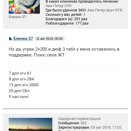
В каких клиниках проводилось лечение:
Ава-Петер СПб
Где было удачное ЭКО:
Ава-Петер врач ЯТВ
Сколько у вас детей:
3
Еленка 37
Благодарил (а):
251 раз
Поблагодарили:
177 раз
С
Еленка 37
11 авг 2019, 06:06
о
о
Но да, утрик 2×200 и дюф 3 табл у меня оставались в
б
щ
поддержке. Плюс свое ЖТ.
е
н
и
е
7 дпп хгч 61
9 дпп хгч 284
13 дпп хгч 2000
29 дпп СБ+
У нас сын!
Задорная первоклашка
Сообщения:
322
Зарегистрирован:
03 авг 2018, 17:02