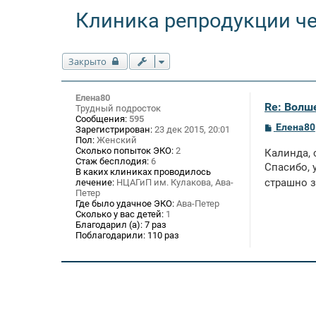
Клиника репродукции ч
Закрыто
Елена80
Re: Волше
Трудный подросток
Сообщения:
595
С
Елена80
Зарегистрирован:
23 дек 2015, 20:01
о
Пол:
Женский
о
Сколько попыток ЭКО:
2
Калинда, 
б
Стаж бесплодия:
6
щ
Спасибо, 
В каких клиниках проводилось
е
страшно з
лечение:
НЦАГиП им. Кулакова, Ава-
н
Петер
и
Где было удачное ЭКО:
Ава-Петер
е
Сколько у вас детей:
1
Благодарил (а):
7 раз
Поблагодарили:
110 раз