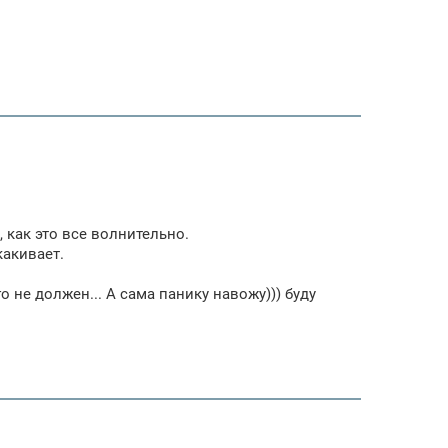
 как это все волнительно.
какивает.
о не должен... А сама панику навожу))) буду