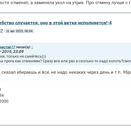
росто отменял, а заменяла укол на утрик. Про отмену лучше с
бство случается, оно в этой ветке исполняется!-4
37
11 авг 2019, 06:04
нистая17
писал(а):
↑
г 2019, 23:09
ки, только не смейтесь)))
лы прога как отменяем? Сразу все или раз в сколько-то надо колоть?см
 сказал убираешь и все, не надо никаких через день и т п. Убр
1
84
 2000