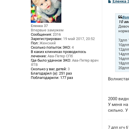
С
Еленка 
о
о
б
щ
Вол
е
10 ав
н
Еленка 37
Девоч
и
Впервые замужем
норма
е
Сообщения:
2316
Зарегистрирован:
19 май 2017, 20:52
7дпп 
Пол:
Женский
10дпп
Сколько попыток ЭКО:
4
12дпп
В каких клиниках проводилось
14дпп
лечение:
Ава-Петер СПб
16дпп
Где было удачное ЭКО:
Ава-Петер врач
18дпп
ЯТВ
20дпп
Сколько у вас детей:
3
Благодарил (а):
251 раз
Поблагодарили:
177 раз
Волнистая
2000 видн
У меня на
сильно. У
7 дпп хгч 6