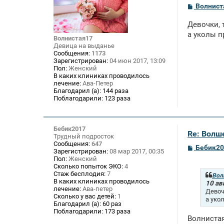
С
Волнист
о
о
Девочки, 
б
щ
а уколы п
Волнистая17
е
Девица на выданье
н
Сообщения:
1173
и
Зарегистрирован:
04 июн 2017, 13:09
е
Пол:
Женский
В каких клиниках проводилось
лечение:
Ава-Петер
Благодарил (а):
144 раза
Поблагодарили:
123 раза
Бебик2017
Re: Волше
Трудный подросток
Сообщения:
647
С
Бебик20
Зарегистрирован:
08 мар 2017, 00:35
о
Пол:
Женский
о
Сколько попыток ЭКО:
4
б
Стаж бесплодия:
7
щ
Вол
В каких клиниках проводилось
е
10 ав
лечение:
Ава-петер
н
Девоч
и
Сколько у вас детей:
1
а уко
е
Благодарил (а):
60 раз
Поблагодарили:
173 раза
Волнистая