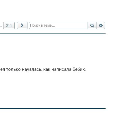
Поиск
Расширенный 
211
…
След.
я только началась, как написала Бебик,