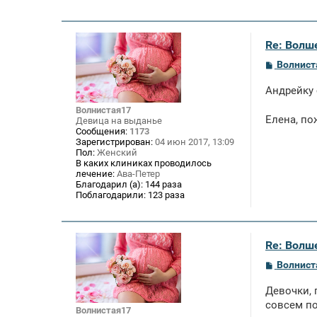
Re: Волше
С
Волнист
о
о
Андрейку 
б
щ
Волнистая17
е
Елена, по
Девица на выданье
н
Сообщения:
1173
и
Зарегистрирован:
04 июн 2017, 13:09
е
Пол:
Женский
В каких клиниках проводилось
лечение:
Ава-Петер
Благодарил (а):
144 раза
Поблагодарили:
123 раза
Re: Волше
С
Волнист
о
о
Девочки, 
б
щ
совсем по
Волнистая17
е