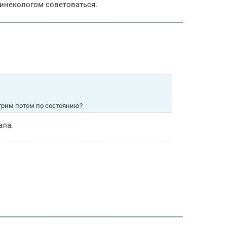
 гинекологом советоваться.
отрим потом по состоянию?
ала.