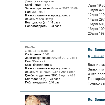
Девица на выданье
н
Сообщения:
1173
7дпп 19,3
и
Зарегистрирован:
04 июн 2017, 13:09
е
10дпп 42,
Пол:
Женский
12дпп 110
В каких клиниках проводилось
лечение:
Ава-Петер
14дпп 297,
Благодарил (а):
144 раза
16дпп 601
Поблагодарили:
123 раза
18дпп 109
20дпп 1986
ЮльSen
Re: Волше
Девица на выданье
Сообщения:
1541
С
ЮльSen
Зарегистрирован:
20 май 2017, 21:11
о
Пол:
Женский
о
Волнистая
Стаж бесплодия:
5
б
В каких клиниках проводилось
щ
Знаю, что
лечение:
Генезис, БИРЧ, Ава Петер
е
А это все
Где было удачное ЭКО:
Будет в АВЕ
н
Постарайс
и
Благодарил (а):
173 раза
е
Поблагодарили:
240 раз
Только уз
Re: Волше