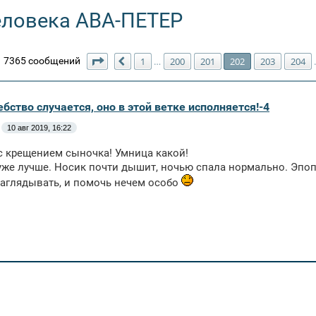
еловека АВА-ПЕТЕР
Страница
202
из
211
7365 сообщений
1
200
201
202
203
204
…
Пред.
бство случается, оно в этой ветке исполняется!-4
10 авг 2019, 16:22
с крещением сыночка! Умница какой!
уже лучше. Носик почти дышит, ночью спала нормально. Эпопе
аглядывать, и помочь нечем особо