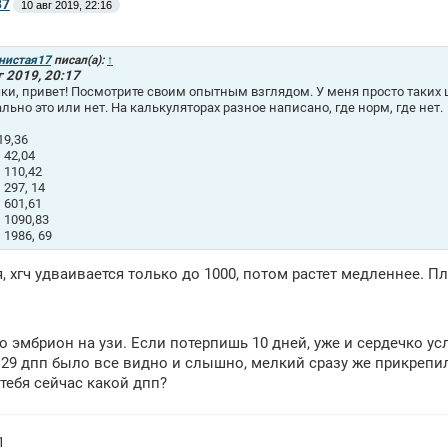
37
10 авг 2019, 22:16
нистая17
писал(а):
↑
г 2019, 20:17
ки, привет! Посмотрите своим опытным взглядом. У меня просто таких 
льно это или нет. На калькуляторах разное написано, где норм, где нет.
19,36
 42,04
 110,42
 297, 14
 601,61
 1090,83
 1986, 69
, хгч удваивается только до 1000, потом растет медленнее. П
о эмбрион на узи. Если потерпишь 10 дней, уже и сердечко 
 29 дпп было все видно и слышно, мелкий сразу же прикрепил
 тебя сейчас какой дпп?
1