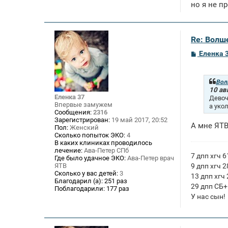
но я не п
Re: Волше
С
Еленка 
о
о
б
щ
Вол
е
10 ав
н
Еленка 37
Девоч
и
Впервые замужем
а уко
е
Сообщения:
2316
Зарегистрирован:
19 май 2017, 20:52
А мне ЯТВ
Пол:
Женский
Сколько попыток ЭКО:
4
В каких клиниках проводилось
лечение:
Ава-Петер СПб
7 дпп хгч 6
Где было удачное ЭКО:
Ава-Петер врач
ЯТВ
9 дпп хгч 2
Сколько у вас детей:
3
13 дпп хгч
Благодарил (а):
251 раз
29 дпп СБ+
Поблагодарили:
177 раз
У нас сын!