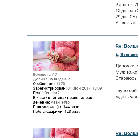
9 дпп хгч 2
13 дпп хгч
29 дпп СБ+
У нас сын!
Re: Волше
С
Волнист
о
о
Девочки, 
б
щ
Муж тоже 
Волнистая17
е
Стараюсь 
Девица на выданье
н
Сообщения:
1173
и
Зарегистрирован:
04 июн 2017, 13:09
е
Глупо себ
Пол:
Женский
ждать узи
В каких клиниках проводилось
лечение:
Ава-Петер
Благодарил (а):
144 раза
Поблагодарили:
123 раза
Re: Волше