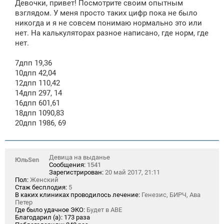
Девочки, привет! Посмотрите своим опытным
б
щ
взглядом. У меня просто таких цифр пока не было
е
никогда и я не совсем понимаю нормально это или
н
нет. На калькуляторах разное написано, где норм, где
и
е
нет.
7дпп 19,36
10дпп 42,04
12дпп 110,42
14дпп 297, 14
16дпп 601,61
18дпп 1090,83
20дпп 1986, 69
Девица на выданье
ЮльSen
Сообщения:
1541
Зарегистрирован:
20 май 2017, 21:11
Пол:
Женский
Стаж бесплодия:
5
В каких клиниках проводилось лечение:
Генезис, БИРЧ, Ава
Петер
Где было удачное ЭКО:
Будет в АВЕ
Благодарил (а):
173 раза