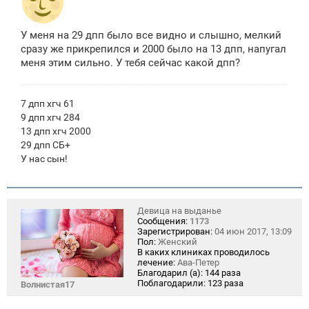
У меня на 29 дпп было все видно и слышно, мелкий
сразу же прикрепился и 2000 было на 13 дпп, напугал
меня этим сильно. У тебя сейчас какой дпп?
7 дпп хгч 61
9 дпп хгч 284
13 дпп хгч 2000
29 дпп СБ+
У нас сын!
Девица на выданье
Сообщения:
1173
Зарегистрирован:
04 июн 2017, 13:09
Пол:
Женский
В каких клиниках проводилось
лечение:
Ава-Петер
Благодарил (а):
144 раза
Поблагодарили:
123 раза
Волнистая17