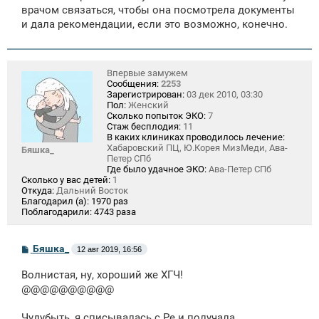
врачом связаться, чтобы она посмотрела документы
и дала рекомендации, если это возможно, конечно.
Впервые замужем
Сообщения:
2253
Зарегистрирован:
03 дек 2010, 03:30
Пол:
Женский
Сколько попыток ЭКО:
7
Стаж бесплодия:
11
В каких клиниках проводилось лечение:
Хабаровский ПЦ, Ю.Корея МизМеди, Ава-
Бяшка_
Петер СПб
Где было удачное ЭКО:
Ава-Петер СПб
Сколько у вас детей:
1
Откуда:
Дальний Восток
Благодарил (а):
1970 раз
Поблагодарили:
4743 раза
С
Бяшка_
12 авг 2019, 16:56
о
о
Волнистая, ну, хороший же ХГЧ!
б
щ
@@@@@@@@@@
е
н
Чудубыть, я списывалась с Ре и получала
и