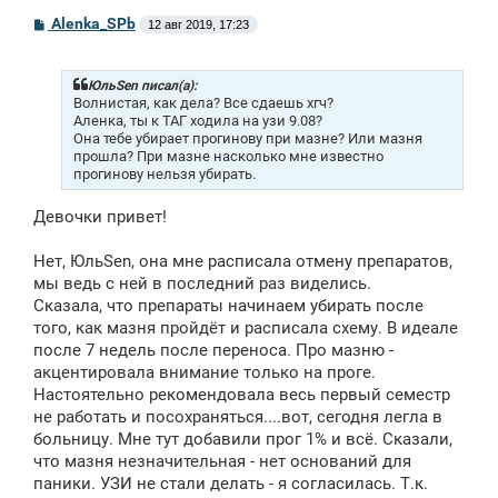
С
Alenka_SPb
12 авг 2019, 17:23
о
о
б
щ
ЮльSen писал(а):
е
Волнистая, как дела? Все сдаешь хгч?
н
Аленка, ты к ТАГ ходила на узи 9.08?
и
Она тебе убирает прогинову при мазне? Или мазня
е
прошла? При мазне насколько мне известно
прогинову нельзя убирать.
Девочки привет!
Нет, ЮльSen, она мне расписала отмену препаратов,
мы ведь с ней в последний раз виделись.
Сказала, что препараты начинаем убирать после
того, как мазня пройдёт и расписала схему. В идеале
после 7 недель после переноса. Про мазню -
акцентировала внимание только на проге.
Настоятельно рекомендовала весь первый семестр
не работать и посохраняться....вот, сегодня легла в
больницу. Мне тут добавили прог 1% и всё. Сказали,
что мазня незначительная - нет оснований для
паники. УЗИ не стали делать - я согласилась. Т.к.