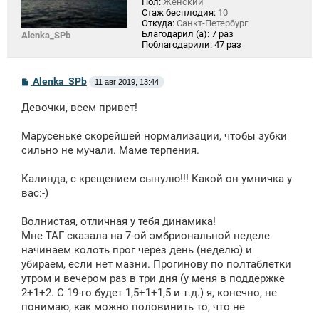
Пол:
Женский
Стаж бесплодия:
10
Откуда:
Санкт-Петербург
Благодарил (а):
7 раз
Alenka_SPb
Поблагодарили:
47 раз
С
Alenka_SPb
11 авг 2019, 13:44
о
о
Девочки, всем привет!
б
щ
е
Марусеньке скорейшей нормализации, чтобы зубки
н
сильно не мучали. Маме терпения.
и
е
Калинда, с крещением сынулю!!! Какой он умничка у
вас:-)
Волнистая, отличная у тебя динамика!
Мне ТАГ сказала на 7-ой эмбриональной неделе
начинаем колоть прог через день (неделю) и
убираем, если нет мазни. Прогинову по полтаблетки
утром и вечером раз в три дня (у меня в поддержке
2+1+2. С 19-го будет 1,5+1+1,5 и т.д.) я, конечно, не
понимаю, как можно половинить то, что не