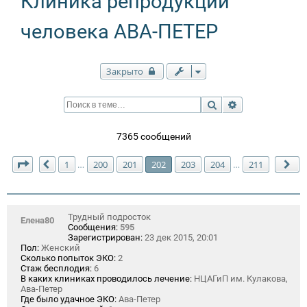
Клиника репродукции
человека АВА-ПЕТЕР
Закрыто
Поиск
Расширенный п
7365 сообщений
Страница
202
из
211
1
200
201
202
203
204
211
…
…
Пред.
Сл
Трудный подросток
Елена80
Сообщения:
595
Зарегистрирован:
23 дек 2015, 20:01
Пол:
Женский
Сколько попыток ЭКО:
2
Стаж бесплодия:
6
В каких клиниках проводилось лечение:
НЦАГиП им. Кулакова,
Ава-Петер
Где было удачное ЭКО:
Ава-Петер