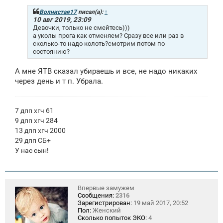
б
щ
Волнистая17
писал(а):
↑
е
10 авг 2019, 23:09
н
Девочки, только не смейтесь)))
и
а уколы прога как отменяем? Сразу все или раз в
е
сколько-то надо колоть?смотрим потом по
состоянию?
А мне ЯТВ сказал убираешь и все, не надо никаких
через день и т п. Убрала.
7 дпп хгч 61
9 дпп хгч 284
13 дпп хгч 2000
29 дпп СБ+
У нас сын!
Впервые замужем
Сообщения:
2316
Зарегистрирован:
19 май 2017, 20:52
Пол:
Женский
Сколько попыток ЭКО:
4