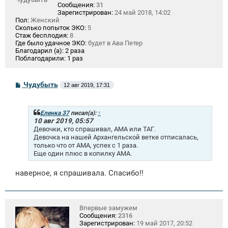
Сообщения:
31
Зарегистрирован:
24 май 2018, 14:02
Пол:
Женский
Сколько попыток ЭКО:
5
Стаж бесплодия:
8
Где было удачное ЭКО:
будет в Ава Петер
Благодарил (а):
2 раза
Поблагодарили:
1 раз
С
Чудубыть
12 авг 2019, 17:31
о
о
б
щ
Еленка 37
писал(а):
↑
е
10 авг 2019, 05:57
н
Девочки, кто спрашивал, АМА или ТАГ.
и
Девочка на нашей Архангельской ветке отписалась,
е
только что от АМА, успех с 1 раза.
Еще один плюс в копилку АМА.
наверное, я спрашивала. Спасибо!!
Впервые замужем
Сообщения:
2316
Зарегистрирован:
19 май 2017, 20:52