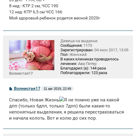
8 нед - КТР 2 см, ЧСС 190
12 нед -КТР 6,5 см ЧСС 166
Мой здоровый ребенок родится весной 2020г
Девица на выданье
Сообщения:
1173
Зарегистрирован:
04 июн 2017, 13:09
Пол:
Женский
В каких клиниках проводилось
лечение:
Ава-Петер
Благодарил (а):
144 раза
Поблагодарили:
123 раза
Волнистая17
С
Волнистая17
11 авг 2019, 22:49
о
о
Спасибо, Новая Жизнь
Я не помню уже на какой
б
щ
дпп (только 6дпп, только 7дпп) были какие-то
е
непонятные выделения, я решила перестраховаться
н
и начала колоть. Вот и колю до сих пор.
и
е