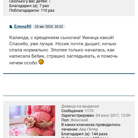
Сколько у вас детей:
1
Благодарил (а):
7 раз
Поблагодарили:
110 раз
С
Елена80
10 авг 2019, 16:22
о
о
Калинда, с крещением сыночка! Умница какой!
б
щ
Спасибо, уже лучше. Носик почти дышит, ночью
е
спала нормально. Эпопея только началась, как
н
написала Бебик, страшно заглядывать, и помочь
и
е
нечем особо
Девица на выданье
Сообщения:
1173
Зарегистрирован:
04 июн 2017, 13:09
Пол:
Женский
В каких клиниках проводилось
лечение:
Ава-Петер
Благодарил (а):
144 раза