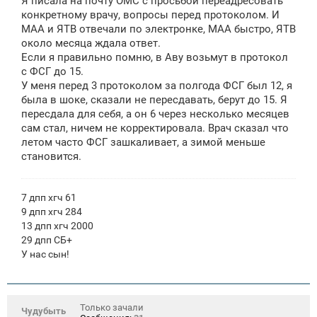
Я писала на почту ОМС с просьбой переадресовать
конкретному врачу, вопросы перед протоколом. И
МАА и ЯТВ отвечали по электронке, МАА быстро, ЯТВ
около месяца ждала ответ.
Если я правильно помню, в Аву возьмут в протокол
с ФСГ до 15.
У меня перед 3 протоколом за полгода ФСГ был 12, я
была в шоке, сказали не пересдавать, берут до 15. Я
пересдала для себя, а он 6 через несколько месяцев
сам стал, ничем не корректировала. Врач сказал что
летом часто ФСГ зашкаливает, а зимой меньше
становится.
7 дпп хгч 61
9 дпп хгч 284
13 дпп хгч 2000
29 дпп СБ+
У нас сын!
Только зачали
Чудубыть