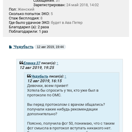
Сообщения:
31
Зарегистрирован:
24 май 2018, 14:02
Пол:
Женский
Сколько попыток ЭКО:
5
Стаж бесплодия:
8
Где было удачное ЭКО:
будет в Ава Петер
Благодарил (а):
2 раза
Поблагодарили:
1 раз
С
Чудубыть
12 авг 2019, 19:44
о
о
б
щ
Еленка 37
писал(а):
↑
е
12 авг 2019, 19:25
н
и
Чудубыть
писал(а):
↑
е
12 авг 2019, 16:15
Девочки, всем привет!
Хотела бы спросить у тех, кто уже был в
протоколе по ОМС.
Вы перед протоколом с врачом общались?
получали какие нибудь рекомендации
дополнительно?
Поясню, получила фсг 50, понимаю, что с таким
фсг смысла в протокол вступать никакого нет.