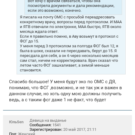
Вот хочу с врачом связаться, чтобы она
посмотрела документы и дала рекомендации,
если это возможно, конечно.
Я писала на почту ОМС с просьбой переадресовать
конкретному врачу, вопросы перед протоколом. И МАА
и ЯТВ отвечали по электронке, МАА быстро, ЯТВ около
месяца ждала ответ.
Если я правильно помню, в Аву возьмут в протокол с
ФСГ до 15.
У меня перед 3 протоколом за полгода ФСГ был 12, я
была в шоке, сказали не пересдавать, берут до 15. Я
пересдала для себя, а он 6 через несколько месяцев
сам стал, ничем не корректировала. Врач сказал что
летом часто ФСГ зашкаливает, а зимой меньше
становится.
Спасибо большое! У меня будут эко по ОМС с ДЯ,
понимаю, что ФСГ ,возможно, и не так уж и важен в
данном случае, но хоть одну мою должны получить
ведь, а с таким фсг даже 1 не факт, что будет
Девица на выданье
ЮльSen
Сообщения:
1541
Зарегистрирован:
20 май 2017, 21:11
Пол:
Женский