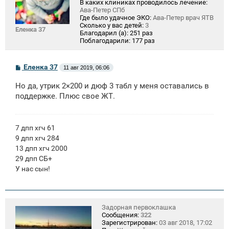
В каких клиниках проводилось лечение:
Ава-Петер СПб
Где было удачное ЭКО:
Ава-Петер врач ЯТВ
Сколько у вас детей:
3
Еленка 37
Благодарил (а):
251 раз
Поблагодарили:
177 раз
С
Еленка 37
11 авг 2019, 06:06
о
о
Но да, утрик 2×200 и дюф 3 табл у меня оставались в
б
щ
поддержке. Плюс свое ЖТ.
е
н
и
е
7 дпп хгч 61
9 дпп хгч 284
13 дпп хгч 2000
29 дпп СБ+
У нас сын!
Задорная первоклашка
Сообщения:
322
Зарегистрирован:
03 авг 2018, 17:02