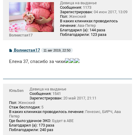
Девица на выданье
Сообщения:
1173
Зарегистрирован:
04 июн 2017, 13:09
Пол:
Женский
В каких клиниках проводилось
лечение:
Ава-Петер
Благодарил (а):
144 раза
Поблагодарили:
123 раза
Волнистая17
С
Волнистая17
11 авг 2019, 22:50
о
о
Елена 37, спасибо за чихи
б
щ
е
н
и
е
Девица на выданье
ЮльSen
Сообщения:
1541
Зарегистрирован:
20 май 2017, 21:11
Пол:
Женский
Стаж бесплодия:
5
В каких клиниках проводилось лечение:
Генезис, БИРЧ, Ава
Петер
Где было удачное ЭКО:
Будет в АВЕ
Благодарил (а):
173 раза
Поблагодарили:
240 раз