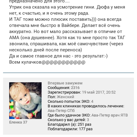
предназначено для этого....
Утрик она сказала на усмотрение гини. Дюфа у меня
нет, к счастью, и я очень этому рада.
И ТАГ тоже можно плюсик поставить))) она всегда
отвечала мне быстро в Вайбере. Делает всё очень
аккуратно. Но вот мало рассказывает в отличие от
АМА (она душевнее). Хотя как то мне просто так ТАГ
звонила, спрашивала, как моё самочувствие (через
несколько дней после переноса)
Да и самое главное для нас - это результат:-)
Всем кулачков@@@@@@@@@@@
Впервые замужем
Сообщения:
2316
Зарегистрирован:
19 май 2017, 20:52
Пол:
Женский
Сколько попыток ЭКО:
4
В каких клиниках проводилось лечение:
Ава-Петер СПб
Где было удачное ЭКО:
Ава-Петер врач ЯТВ
Сколько у вас детей:
3
Еленка 37
Благодарил (а):
251 раз
Поблагодарили:
177 раз