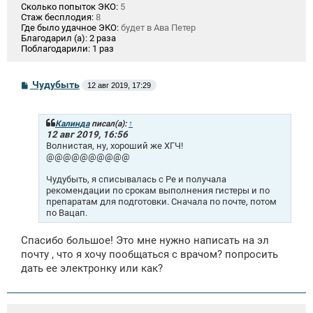
Сколько попыток ЭКО:
5
Стаж бесплодия:
8
Где было удачное ЭКО:
будет в Ава Петер
Благодарил (а):
2 раза
Поблагодарили:
1 раз
С
Чудубыть
12 авг 2019, 17:29
о
о
б
щ
Калинда
писал(а):
↑
е
12 авг 2019, 16:56
н
Волнистая, ну, хороший же ХГЧ!
и
@@@@@@@@@@
е
Чудубыть, я списывалась с Ре и получала
рекомендации по срокам выполнения гистеры и по
препаратам для подготовки. Сначала по почте, потом
по Вацап.
Спасибо большое! Это мне нужно написать на эл
почту , что я хочу пообщаться с врачом? попросить
дать ее электронку или как?