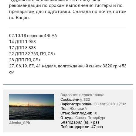
е
рекомендации по срокам выполнения гистеры и по
препаратам для подготовки. Сначала по почте, потом
по Вацап.
02.10.18 перенос 4BLAA
14 ДПП 1 953
17 ДПП 8 833
22 ДПП 32 769, ПЯ, СБ+
28 ДПП ПЯ, СБ+
27. 06.19. ЕР, 41 неделя, долгожданный сынок 3320 гр и 53
см
Задорная первоклашка
Сообщения:
322
Зарегистрирован:
03 авг 2018, 17:02
Пол:
Женский
Стаж бесплодия:
10
Откуда:
Санкт-Петербург
Благодарил (а):
7 раз
Alenka_SPb
Поблагодарили:
47 раз