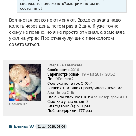
е
сколько-то надо колоть?смотрим потом по
состоянию?
Волнистая резко не отменяют. Вроде сначала надо
колоть через день, потом раз в 2 дня. Я уже точно
схему не помню, но я не просто отменял, а заменяла
укол на утрик. Про отмену лучше с гинекологом
советоваться.
Впервые замужем
Сообщения:
2316
Зарегистрирован:
19 май 2017, 20:52
Пол:
Женский
Сколько попыток ЭКО:
4
В каких клиниках проводилось лечение:
Ава-Петер СПб
Где было удачное ЭКО:
Ава-Петер врач ЯТВ
Сколько у вас детей:
3
Еленка 37
Благодарил (а):
251 раз
Поблагодарили:
177 раз
С
Еленка 37
11 авг 2019, 06:04
о
о