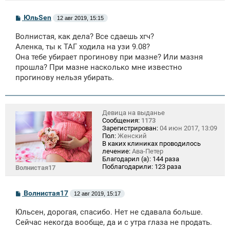
С
ЮльSen
12 авг 2019, 15:15
о
о
Волнистая, как дела? Все сдаешь хгч?
б
щ
Аленка, ты к ТАГ ходила на узи 9.08?
е
Она тебе убирает прогинову при мазне? Или мазня
н
прошла? При мазне насколько мне известно
и
е
прогинову нельзя убирать.
Девица на выданье
Сообщения:
1173
Зарегистрирован:
04 июн 2017, 13:09
Пол:
Женский
В каких клиниках проводилось
лечение:
Ава-Петер
Благодарил (а):
144 раза
Поблагодарили:
123 раза
Волнистая17
С
Волнистая17
12 авг 2019, 15:17
о
о
Юльсен, дорогая, спасибо. Нет не сдавала больше.
б
щ
Сейчас некогда вообще, да и с утра глаза не продать.
е