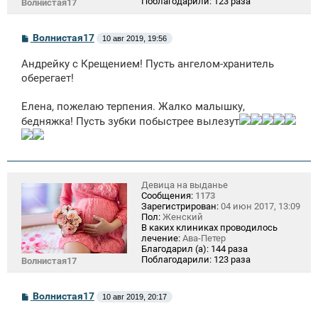
Поблагодарили:
123 раза
Волнистая17
С
Волнистая17
10 авг 2019, 19:56
о
о
Андрейку с Крещением! Пусть ангелом-хранитель
б
щ
оберегает!
е
н
Елена, пожелаю терпения. Жалко малышку,
и
е
бедняжка! Пусть зубки побыстрее вылезут
Девица на выданье
Сообщения:
1173
Зарегистрирован:
04 июн 2017, 13:09
Пол:
Женский
В каких клиниках проводилось
лечение:
Ава-Петер
Благодарил (а):
144 раза
Поблагодарили:
123 раза
Волнистая17
С
Волнистая17
10 авг 2019, 20:17
о
о