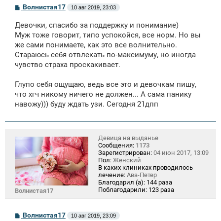
С
Волнистая17
10 авг 2019, 23:03
о
о
Девочки, спасибо за поддержку и понимание)
б
щ
Муж тоже говорит, типо успокойся, все норм. Но вы
е
же сами понимаете, как это все волнительно.
н
Стараюсь себя отвлекать по-максимуму, но иногда
и
е
чувство страха проскакивает.
Глупо себя ощущаю, ведь все это и девочкам пишу,
что хгч никому ничего не должен... А сама панику
навожу))) буду ждать узи. Сегодня 21дпп
Девица на выданье
Сообщения:
1173
Зарегистрирован:
04 июн 2017, 13:09
Пол:
Женский
В каких клиниках проводилось
лечение:
Ава-Петер
Благодарил (а):
144 раза
Поблагодарили:
123 раза
Волнистая17
С
Волнистая17
10 авг 2019, 23:09