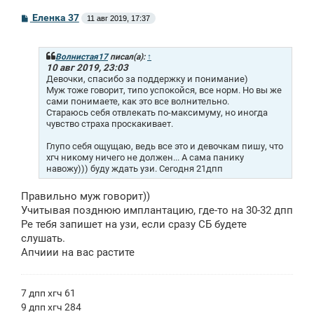
С
Еленка 37
11 авг 2019, 17:37
о
о
б
щ
Волнистая17
писал(а):
↑
е
10 авг 2019, 23:03
н
Девочки, спасибо за поддержку и понимание)
и
Муж тоже говорит, типо успокойся, все норм. Но вы же
е
сами понимаете, как это все волнительно.
Стараюсь себя отвлекать по-максимуму, но иногда
чувство страха проскакивает.
Глупо себя ощущаю, ведь все это и девочкам пишу, что
хгч никому ничего не должен... А сама панику
навожу))) буду ждать узи. Сегодня 21дпп
Правильно муж говорит))
Учитывая позднюю имплантацию, где-то на 30-32 дпп
Ре тебя запишет на узи, если сразу СБ будете
слушать.
Апчиии на вас растите
7 дпп хгч 61
9 дпп хгч 284