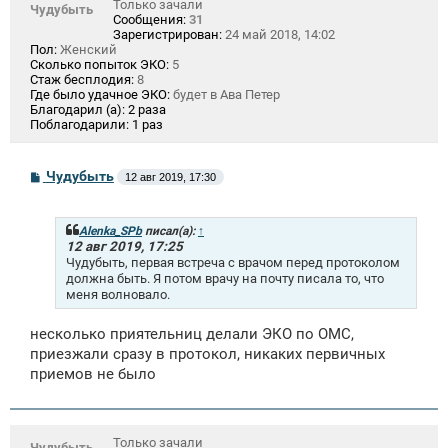
Только зачали
Чудубыть
Сообщения:
31
Зарегистрирован:
24 май 2018, 14:02
Пол:
Женский
Сколько попыток ЭКО:
5
Стаж бесплодия:
8
Где было удачное ЭКО:
будет в Ава Петер
Благодарил (а):
2 раза
Поблагодарили:
1 раз
С
Чудубыть
12 авг 2019, 17:30
о
о
б
щ
Alenka_SPb
писал(а):
↑
е
12 авг 2019, 17:25
н
Чудубыть, первая встреча с врачом перед протоколом
и
должна быть. Я потом врачу на почту писала то, что
е
меня волновало.
несколько приятельниц делали ЭКО по ОМС,
приезжали сразу в протокол, никаких первичных
приемов не было
Только зачали
Чудубыть