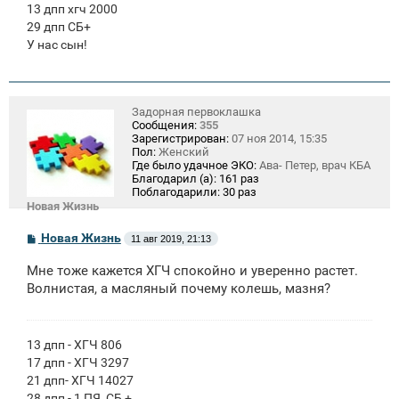
13 дпп хгч 2000
29 дпп СБ+
У нас сын!
Задорная первоклашка
Сообщения:
355
Зарегистрирован:
07 ноя 2014, 15:35
Пол:
Женский
Где было удачное ЭКО:
Ава- Петер, врач КБА
Благодарил (а):
161 раз
Поблагодарили:
30 раз
Новая Жизнь
С
Новая Жизнь
11 авг 2019, 21:13
о
о
Мне тоже кажется ХГЧ спокойно и уверенно растет.
б
щ
Волнистая, а масляный почему колешь, мазня?
е
н
и
е
13 дпп - ХГЧ 806
17 дпп - ХГЧ 3297
21 дпп- ХГЧ 14027
28 дпп - 1 ПЯ, СБ +