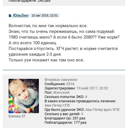
Поблагодарили:
240 раз
С
ЮльSen
10 авг 2019, 22:01
о
о
Волнистая, по мне так нормально все.
б
щ
Знаю, что ты очень переживаешь, но сама подумай:
е
1980 считаешь мало? А если б было 2080?? Уже норм?
н
А это всего 100 единиц.
и
е
Постарайся отпустить. ХГЧ растет, в норме считается
удвоение каждые 2-3 дня.
Только узи покажет как там оно все.
Впервые замужем
Сообщения:
2316
Зарегистрирован:
19 май 2017, 20:52
Пол:
Женский
Сколько попыток ЭКО:
4
В каких клиниках проводилось лечение:
Ава-Петер СПб
Где было удачное ЭКО:
Ава-Петер врач ЯТВ
Сколько у вас детей:
3
Еленка 37
Благодарил (а):
251 раз
Поблагодарили:
177 раз