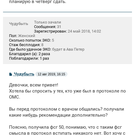
планирую в четверг сдать.
н
и
е
Только зачали
Чудубыть
Сообщения:
31
Зарегистрирован:
24 май 2018, 14:02
Пол:
Женский
Сколько попыток ЭКО:
5
Стаж бесплодия:
8
Где было удачное ЭКО:
будет в Ава Петер
Благодарил (а):
2 раза
Поблагодарили:
1 раз
С
Чудубыть
12 авг 2019, 16:15
о
о
Девочки, всем привет!
б
щ
Хотела бы спросить у тех, кто уже был в протоколе по
е
ОМС.
н
и
е
Вы перед протоколом с врачом общались? получали
какие нибудь рекомендации дополнительно?
Поясню, получила фсг 50, понимаю, что с таким фсг
смысла в протокол вступать никакого нет. Вот хочу с