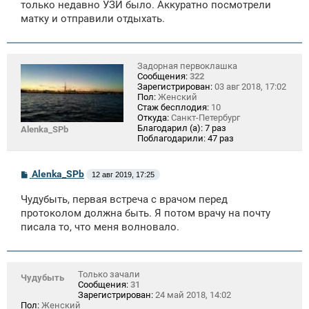
только недавно УЗИ было. Аккуратно посмотрели
матку и отправили отдыхать.
Задорная первоклашка
Сообщения:
322
Зарегистрирован:
03 авг 2018, 17:02
Пол:
Женский
Стаж бесплодия:
10
Откуда:
Санкт-Петербург
Благодарил (а):
7 раз
Alenka_SPb
Поблагодарили:
47 раз
С
Alenka_SPb
12 авг 2019, 17:25
о
о
Чудубыть, первая встреча с врачом перед
б
щ
протоколом должна быть. Я потом врачу на почту
е
писала то, что меня волновало.
н
и
е
Только зачали
Чудубыть
Сообщения:
31
Зарегистрирован:
24 май 2018, 14:02
Пол:
Женский