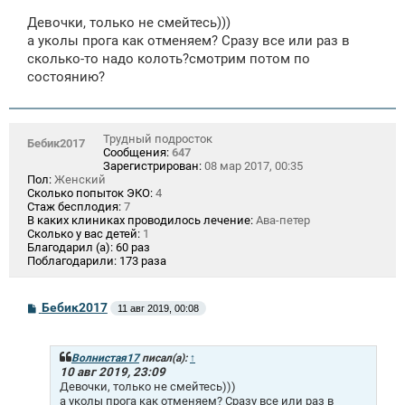
о
о
Девочки, только не смейтесь)))
б
щ
а уколы прога как отменяем? Сразу все или раз в
е
сколько-то надо колоть?смотрим потом по
н
состоянию?
и
е
Трудный подросток
Бебик2017
Сообщения:
647
Зарегистрирован:
08 мар 2017, 00:35
Пол:
Женский
Сколько попыток ЭКО:
4
Стаж бесплодия:
7
В каких клиниках проводилось лечение:
Ава-петер
Сколько у вас детей:
1
Благодарил (а):
60 раз
Поблагодарили:
173 раза
С
Бебик2017
11 авг 2019, 00:08
о
о
б
щ
Волнистая17
писал(а):
↑
е
10 авг 2019, 23:09
н
Девочки, только не смейтесь)))
и
а уколы прога как отменяем? Сразу все или раз в