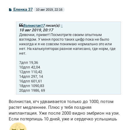
С
Еленка 37
10 авг 2019, 22:16
о
о
б
щ
Волнистая17
писал(а):
↑
е
10 авг 2019, 20:17
н
Девочки, привет! Посмотрите своим опытным
и
взглядом. У меня просто таких цифр пока не было
е
никогда и я не совсем понимаю нормально это или
нет. На калькуляторах разное написано, где норм, где
нет.
7дпп 19,36
10дпп 42,04
12дпп 110,42
14дпп 297, 14
16дпп 601,61
18дпп 1090,83
20дпп 1986, 69
Волнистая, хгч удваивается только до 1000, потом
растет медленнее. Плюс у тебя поздняя
имплантация. Уже после 2000 видно эмбрион на узи.
Если потерпишь 10 дней, уже и сердечко услышишь