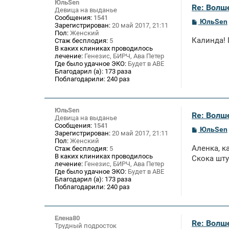
ЮльSen
Re: Волше
Девица на выданье
Сообщения:
1541
С
ЮльSen
Зарегистрирован:
20 май 2017, 21:11
о
Пол:
Женский
о
Калинда!
Стаж бесплодия:
5
б
В каких клиниках проводилось
щ
лечение:
Генезис, БИРЧ, Ава Петер
е
Где было удачное ЭКО:
Будет в АВЕ
н
и
Благодарил (а):
173 раза
е
Поблагодарили:
240 раз
ЮльSen
Re: Волше
Девица на выданье
Сообщения:
1541
С
ЮльSen
Зарегистрирован:
20 май 2017, 21:11
о
Пол:
Женский
о
Аленка, к
Стаж бесплодия:
5
б
В каких клиниках проводилось
щ
Скока шту
лечение:
Генезис, БИРЧ, Ава Петер
е
Где было удачное ЭКО:
Будет в АВЕ
н
и
Благодарил (а):
173 раза
е
Поблагодарили:
240 раз
Елена80
Re: Волше
Трудный подросток