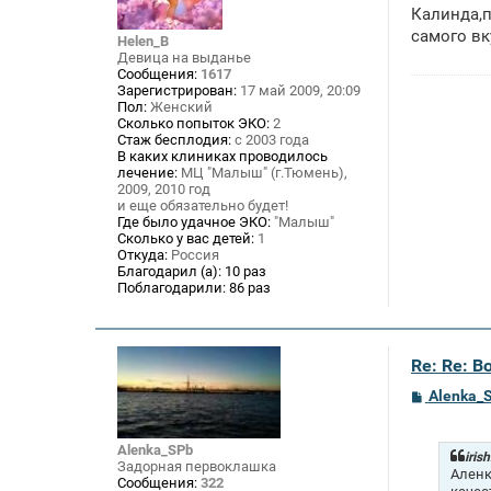
о
Калинда,п
б
щ
самого вк
Helen_B
е
Девица на выданье
н
Сообщения:
1617
и
Зарегистрирован:
17 май 2009, 20:09
е
Пол:
Женский
Сколько попыток ЭКО:
2
Стаж бесплодия:
с 2003 года
В каких клиниках проводилось
лечение:
МЦ "Малыш" (г.Тюмень),
2009, 2010 год
и еще обязательно будет!
Где было удачное ЭКО:
"Малыш"
Сколько у вас детей:
1
Откуда:
Россия
Благодарил (а):
10 раз
Поблагодарили:
86 раз
Re: Re: В
С
Alenka_
о
о
б
Alenka_SPb
щ
iris
Задорная первоклашка
е
Аленк
Сообщения:
322
н