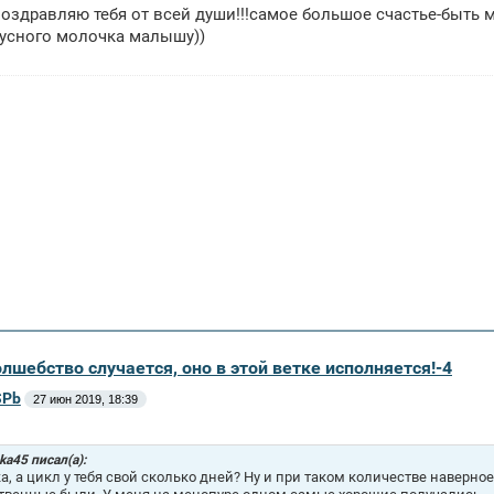
оздравляю тебя от всей души!!!самое большое счастье-быть 
усного молочка малышу))
олшебство случается, оно в этой ветке исполняется!-4
SPb
27 июн 2019, 18:39
hka45 писал(а):
а, а цикл у тебя свой сколько дней? Ну и при таком количестве наверно