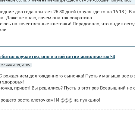
твенные были. У меня на менопуре одном самые хорошие получались.
едние два года прыгает 26-30 дней (овуля где-то на 16-18 ). В 
. Даже не знаю, зачем она так сократила.
еюсь на качественные клеточки! Порадовало, что эндик сего
и.....
бство случается, оно в этой ветке исполняется!-4
27 июн 2019, 20:05
С рождением долгожданного сыночка! Пусть у малыша все в ж
 здоровья!
очка, привет! Вы решились? Пусть в этот раз Всевышний не о
орошего роста клеточкам! И @@@ на пункцию!