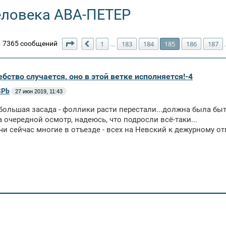
еловека АВА-ПЕТЕР
Страница
185
из
211
7365 сообщений
1
183
184
185
186
187
…
Пред.
бство случается, оно в этой ветке исполняется!-4
SPb
27 июн 2019, 11:43
большая засада - фоллики расти перестали...должна была быть
а очередной осмотр, надеюсь, что подросли всё-таки...
чи сейчас многие в отъезде - всех на Невский к дежурному о