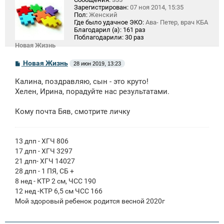
Зарегистрирован:
07 ноя 2014, 15:35
Пол:
Женский
Где было удачное ЭКО:
Ава- Петер, врач КБА
Благодарил (а):
161 раз
Поблагодарили:
30 раз
Новая Жизнь
С
Новая Жизнь
28 июн 2019, 13:23
о
о
Калина, поздравляю, сын - это круто!
б
щ
Хелен, Ирина, порадуйте нас результатами.
е
н
Кому почта Бяв, смотрите личку
и
е
13 дпп - ХГЧ 806
17 дпп - ХГЧ 3297
21 дпп- ХГЧ 14027
28 дпп - 1 ПЯ, СБ +
8 нед - КТР 2 см, ЧСС 190
12 нед -КТР 6,5 см ЧСС 166
Мой здоровый ребенок родится весной 2020г