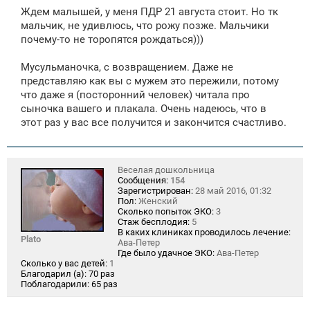
о
Ждем малышей, у меня ПДР 21 августа стоит. Но тк
б
щ
мальчик, не удивлюсь, что рожу позже. Мальчики
е
почему-то не торопятся рождаться)))
н
и
е
Мусульманочка, с возвращением. Даже не
представляю как вы с мужем это пережили, потому
что даже я (посторонний человек) читала про
сыночка вашего и плакала. Очень надеюсь, что в
этот раз у вас все получится и закончится счастливо.
Веселая дошкольница
Сообщения:
154
Зарегистрирован:
28 май 2016, 01:32
Пол:
Женский
Сколько попыток ЭКО:
3
Стаж бесплодия:
5
В каких клиниках проводилось лечение:
Plato
Ава-Петер
Где было удачное ЭКО:
Ава-Петер
Сколько у вас детей:
1
Благодарил (а):
70 раз
Поблагодарили:
65 раз