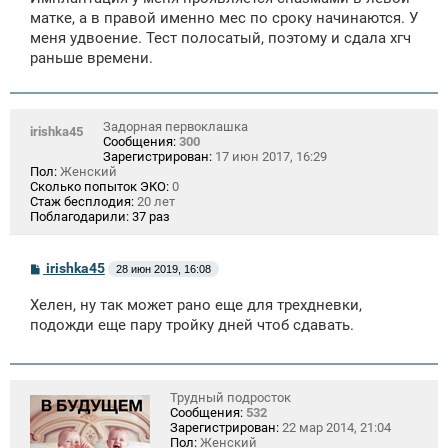
матке, а в правой именно мес по сроку начинаются. У
меня удвоение. Тест полосатый, поэтому и сдала хгч
раньше времени.
Задорная первоклашка
irishka45
Сообщения:
300
Зарегистрирован:
17 июн 2017, 16:29
Пол:
Женский
Сколько попыток ЭКО:
0
Стаж бесплодия:
20 лет
Поблагодарили:
37 раз
С
irishka45
28 июн 2019, 16:08
о
о
Хелен, ну так может рано еще для трехдневки,
б
щ
подожди еще пару тройку дней чтоб сдавать.
е
н
и
е
Трудный подросток
Сообщения:
532
Зарегистрирован:
22 мар 2014, 21:04
Пол:
Женский