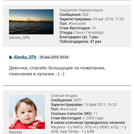
и
е
Задорная первоклашка
Сообщения:
322
Зарегистрирован:
03 авг 2018, 17:02
Пол:
Женский
Стаж бесплодия:
10
Откуда:
Санкт-Петербург
Благодарил (а):
7 раз
Alenka_SPb
Поблагодарили:
47 раз
С
Alenka_SPb
28 июн 2019, 00:54
о
о
Девочки, спасибо большущие за пожелания,
б
щ
пояснения и кулачки :-) :-)
е
н
и
е
Спелая ягодка
Сообщения:
3371
Зарегистрирован:
19 фев 2011, 16:23
Пол:
Женский
Сколько попыток ЭКО:
11
Стаж бесплодия:
с 2009 года
В каких клиниках проводилось лечение:
Медика -5 у МАГа, ЗПЦ-4 у ЗЮЮ, в ЕЦ - 1 у
АОВ, Ава-Петер - 1 у БЯВ
Naivety