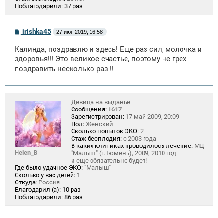
Поблагодарили:
37 раз
С
irishka45
27 июн 2019, 16:58
о
о
Калинда, поздравлю и здесь! Еще раз сил, молочка и
б
щ
здоровья!!! Это великое счастье, поэтому не грех
е
поздравить несколько раз!!!
н
и
е
Девица на выданье
Сообщения:
1617
Зарегистрирован:
17 май 2009, 20:09
Пол:
Женский
Сколько попыток ЭКО:
2
Стаж бесплодия:
с 2003 года
В каких клиниках проводилось лечение:
МЦ
Helen_B
"Малыш" (г.Тюмень), 2009, 2010 год
и еще обязательно будет!
Где было удачное ЭКО:
"Малыш"
Сколько у вас детей:
1
Откуда:
Россия
Благодарил (а):
10 раз
Поблагодарили:
86 раз