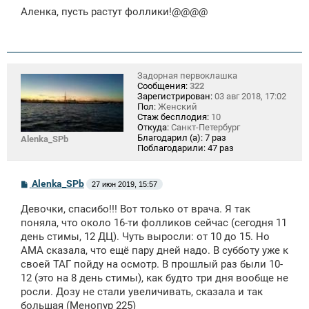
о
Аленка, пусть растут фоллики!@@@@
б
щ
е
н
и
е
Задорная первоклашка
Сообщения:
322
Зарегистрирован:
03 авг 2018, 17:02
Пол:
Женский
Стаж бесплодия:
10
Откуда:
Санкт-Петербург
Благодарил (а):
7 раз
Alenka_SPb
Поблагодарили:
47 раз
С
Alenka_SPb
27 июн 2019, 15:57
о
о
Девочки, спасибо!!! Вот только от врача. Я так
б
щ
поняла, что около 16-ти фолликов сейчас (сегодня 11
е
день стимы, 12 ДЦ). Чуть выросли: от 10 до 15. Но
н
АМА сказала, что ещё пару дней надо. В субботу уже к
и
е
своей ТАГ пойду на осмотр. В прошлый раз были 10-
12 (это на 8 день стимы), как будто три дня вообще не
росли. Дозу не стали увеличивать, сказала и так
большая (Менопур 225)