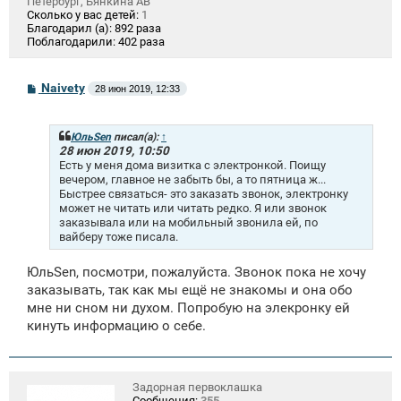
Петербург, Бянкина АВ
Сколько у вас детей:
1
Благодарил (а):
892 раза
Поблагодарили:
402 раза
С
Naivety
28 июн 2019, 12:33
о
о
б
щ
ЮльSen
писал(а):
↑
е
28 июн 2019, 10:50
н
Есть у меня дома визитка с электронкой. Поищу
и
вечером, главное не забыть бы, а то пятница ж...
е
Быстрее связаться- это заказать звонок, электронку
может не читать или читать редко. Я или звонок
заказывала или на мобильный звонила ей, по
вайберу тоже писала.
ЮльSen, посмотри, пожалуйста. Звонок пока не хочу
заказывать, так как мы ещё не знакомы и она обо
мне ни сном ни духом. Попробую на элекронку ей
кинуть информацию о себе.
Задорная первоклашка
Сообщения:
355