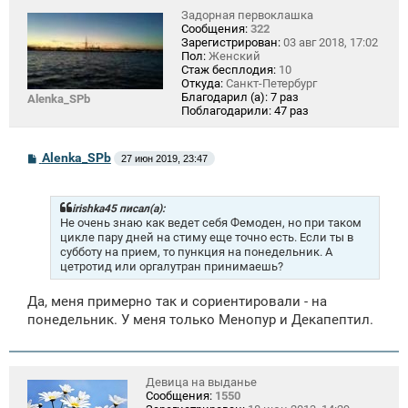
Задорная первоклашка
Сообщения:
322
Зарегистрирован:
03 авг 2018, 17:02
Пол:
Женский
Стаж бесплодия:
10
Откуда:
Санкт-Петербург
Благодарил (а):
7 раз
Alenka_SPb
Поблагодарили:
47 раз
С
Alenka_SPb
27 июн 2019, 23:47
о
о
б
щ
irishka45 писал(а):
е
Не очень знаю как ведет себя Фемоден, но при таком
н
цикле пару дней на стиму еще точно есть. Если ты в
и
субботу на прием, то пункция на понедельник. А
е
цетротид или оргалутран принимаешь?
Да, меня примерно так и сориентировали - на
понедельник. У меня только Менопур и Декапептил.
Девица на выданье
Сообщения:
1550