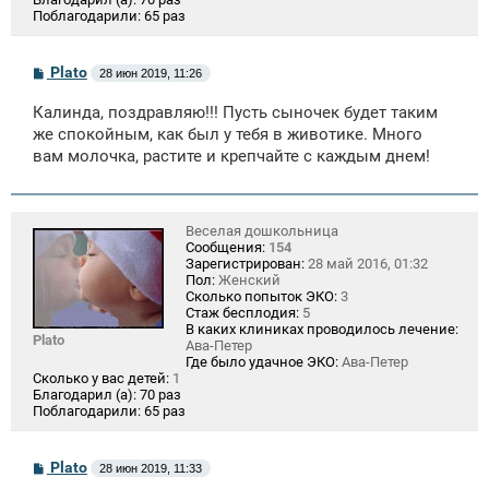
Поблагодарили:
65 раз
С
Plato
28 июн 2019, 11:26
о
о
Калинда, поздравляю!!! Пусть сыночек будет таким
б
щ
же спокойным, как был у тебя в животике. Много
е
вам молочка, растите и крепчайте с каждым днем!
н
и
е
Веселая дошкольница
Сообщения:
154
Зарегистрирован:
28 май 2016, 01:32
Пол:
Женский
Сколько попыток ЭКО:
3
Стаж бесплодия:
5
В каких клиниках проводилось лечение:
Plato
Ава-Петер
Где было удачное ЭКО:
Ава-Петер
Сколько у вас детей:
1
Благодарил (а):
70 раз
Поблагодарили:
65 раз
С
Plato
28 июн 2019, 11:33
о