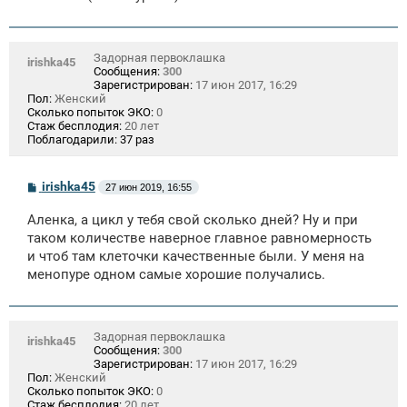
Задорная первоклашка
irishka45
Сообщения:
300
Зарегистрирован:
17 июн 2017, 16:29
Пол:
Женский
Сколько попыток ЭКО:
0
Стаж бесплодия:
20 лет
Поблагодарили:
37 раз
С
irishka45
27 июн 2019, 16:55
о
о
Аленка, а цикл у тебя свой сколько дней? Ну и при
б
щ
таком количестве наверное главное равномерность
е
и чтоб там клеточки качественные были. У меня на
н
менопуре одном самые хорошие получались.
и
е
Задорная первоклашка
irishka45
Сообщения:
300
Зарегистрирован:
17 июн 2017, 16:29
Пол:
Женский
Сколько попыток ЭКО:
0
Стаж бесплодия:
20 лет