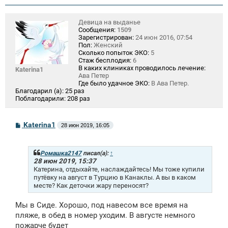
е
Девица на выданье
Сообщения:
1509
Зарегистрирован:
24 июн 2016, 07:54
Пол:
Женский
Сколько попыток ЭКО:
5
Стаж бесплодия:
6
В каких клиниках проводилось лечение:
Katerina1
Ава Петер
Где было удачное ЭКО:
В Ава Петер.
Благодарил (а):
25 раз
Поблагодарили:
208 раз
С
Katerina1
28 июн 2019, 16:05
о
о
б
щ
Ромашка2147
писал(а):
↑
е
28 июн 2019, 15:37
н
Катерина, отдыхайте, наслаждайтесь! Мы тоже купили
и
путёвку на август в Турцию в Канаклы. А вы в каком
е
месте? Как деточки жару переносят?
Мы в Сиде. Хорошо, под навесом все время на
пляже, в обед в номер уходим. В августе немного
пожарче будет