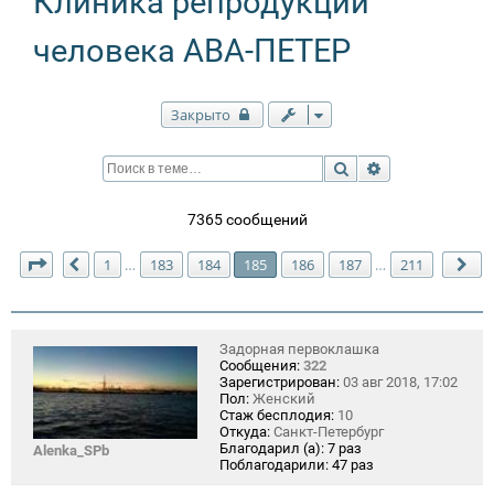
Клиника репродукции
человека АВА-ПЕТЕР
Закрыто
Поиск
Расширенный п
7365 сообщений
Страница
185
из
211
1
183
184
185
186
187
211
…
…
Пред.
Сл
Задорная первоклашка
Сообщения:
322
Зарегистрирован:
03 авг 2018, 17:02
Пол:
Женский
Стаж бесплодия:
10
Откуда:
Санкт-Петербург
Благодарил (а):
7 раз
Alenka_SPb
Поблагодарили:
47 раз