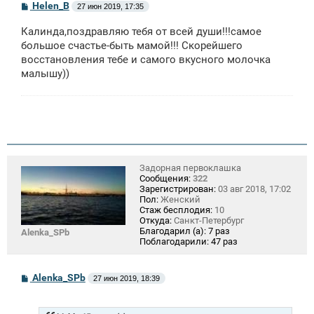
С
Helen_B
27 июн 2019, 17:35
о
о
Калинда,поздравляю тебя от всей души!!!самое
б
щ
большое счастье-быть мамой!!! Скорейшего
е
восстановления тебе и самого вкусного молочка
н
малышу))
и
е
Задорная первоклашка
Сообщения:
322
Зарегистрирован:
03 авг 2018, 17:02
Пол:
Женский
Стаж бесплодия:
10
Откуда:
Санкт-Петербург
Благодарил (а):
7 раз
Alenka_SPb
Поблагодарили:
47 раз
С
Alenka_SPb
27 июн 2019, 18:39
о
о
б