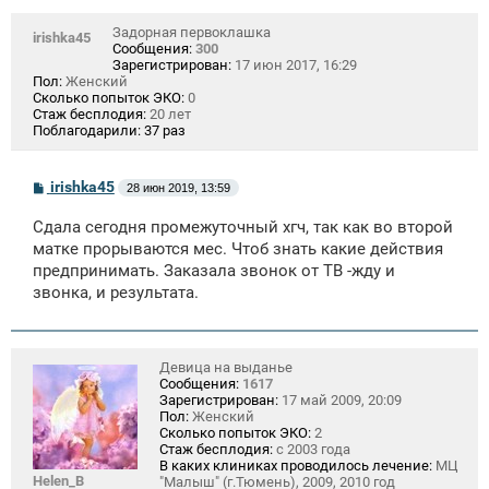
Задорная первоклашка
irishka45
Сообщения:
300
Зарегистрирован:
17 июн 2017, 16:29
Пол:
Женский
Сколько попыток ЭКО:
0
Стаж бесплодия:
20 лет
Поблагодарили:
37 раз
С
irishka45
28 июн 2019, 13:59
о
о
Сдала сегодня промежуточный хгч, так как во второй
б
щ
матке прорываются мес. Чтоб знать какие действия
е
предпринимать. Заказала звонок от ТВ -жду и
н
звонка, и результата.
и
е
Девица на выданье
Сообщения:
1617
Зарегистрирован:
17 май 2009, 20:09
Пол:
Женский
Сколько попыток ЭКО:
2
Стаж бесплодия:
с 2003 года
В каких клиниках проводилось лечение:
МЦ
Helen_B
"Малыш" (г.Тюмень), 2009, 2010 год