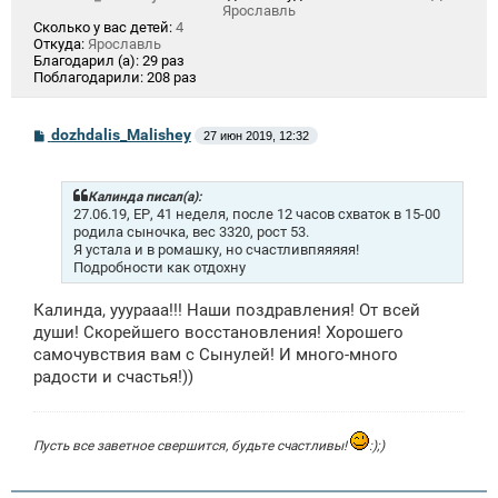
Ярославль
Сколько у вас детей:
4
Откуда:
Ярославль
Благодарил (а):
29 раз
Поблагодарили:
208 раз
С
dozhdalis_Malishey
27 июн 2019, 12:32
о
о
б
щ
Калинда писал(а):
е
27.06.19, ЕР, 41 неделя, после 12 часов схваток в 15-00
н
родила сыночка, вес 3320, рост 53.
и
Я устала и в ромашку, но счастливпяяяяя!
е
Подробности как отдохну
Калинда, ууурааа!!! Наши поздравления! От всей
души! Скорейшего восстановления! Хорошего
самочувствия вам с Сынулей! И много-много
радости и счастья!))
Пусть все заветное свершится, будьте счастливы!
:);)