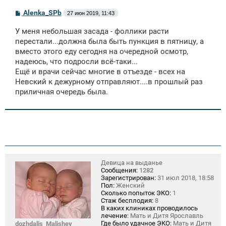
С
Alenka_SPb
27 июн 2019, 11:43
о
о
У меня небольшая засада - фоллики расти
б
щ
перестали...должна была быть пункция в пятницу, а
е
вместо этого еду сегодня на очередной осмотр,
н
надеюсь, что подросли всё-таки...
и
е
Ещё и врачи сейчас многие в отъезде - всех на
Невский к дежурному отправляют....в прошлый раз
приличная очередь была.
Девица на выданье
Сообщения:
1282
Зарегистрирован:
31 июл 2018, 18:58
Пол:
Женский
Сколько попыток ЭКО:
1
Стаж бесплодия:
8
В каких клиниках проводилось
лечение:
Мать и Дитя Ярославль
Где было удачное ЭКО:
Мать и Дитя
dozhdalis_Malishey