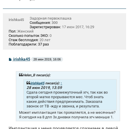
Задорная первоклашка
irishka45
Сообщения:
300
Зарегистрирован:
17 июн 2017, 16:29
Пол:
Женский
Сколько попыток ЭКО:
0
Стаж бесплодия:
20 лет
Поблагодарили:
37 раз
С
irishka45
28 июн 2019, 16:06
о
о
б
щ
Helen_B писал(а):
е
н
irishka45
писал(а):
↑
и
28 июн 2019, 13:59
е
Сдала сегодня промежуточный хгч, так как во
второй матке прорываются мес. Чтоб знать
какие действия предпринимать. Заказала
звонок от ТВ -жду и звонка, и результата.
Может имплантация так прояаляется, а не месячные?
Я сегодня на 8 дпп 3х дневки получила хгч меньше 1.
Имплантация у меня проявляется спазмами в левой