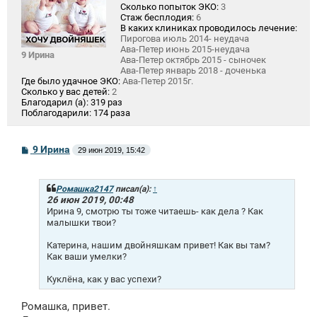
Сколько попыток ЭКО:
3
Стаж бесплодия:
6
В каких клиниках проводилось лечение:
Пирогова июль 2014- неудача
Ава-Петер июнь 2015-неудача
9 Ирина
Ава-Петер октябрь 2015 - сыночек
Ава-Петер январь 2018 - доченька
Где было удачное ЭКО:
Ава-Петер 2015г.
Сколько у вас детей:
2
Благодарил (а):
319 раз
Поблагодарили:
174 раза
С
9 Ирина
29 июн 2019, 15:42
о
о
б
щ
Ромашка2147
писал(а):
↑
е
26 июн 2019, 00:48
н
Ирина 9, смотрю ты тоже читаешь- как дела ? Как
и
малышки твои?
е
Катерина, нашим двойняшкам привет! Как вы там?
Как ваши умелки?
Куклёна, как у вас успехи?
Ромашка, привет.