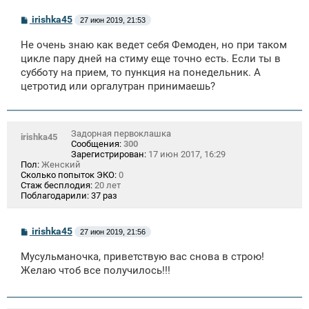
С
irishka45
27 июн 2019, 21:53
о
о
Не очень знаю как ведет себя Фемоден, но при таком
б
щ
цикле пару дней на стиму еще точно есть. Если ты в
е
субботу на прием, то пункция на понедельник. А
н
цетротид или оргалутран принимаешь?
и
е
Задорная первоклашка
irishka45
Сообщения:
300
Зарегистрирован:
17 июн 2017, 16:29
Пол:
Женский
Сколько попыток ЭКО:
0
Стаж бесплодия:
20 лет
Поблагодарили:
37 раз
С
irishka45
27 июн 2019, 21:56
о
о
Мусульманочка, приветствую вас снова в строю!
б
щ
Желаю чтоб все получилось!!!
е
н
и
е