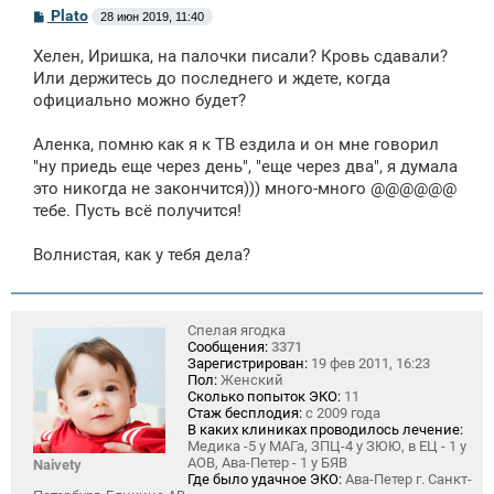
С
Plato
28 июн 2019, 11:40
о
о
Хелен, Иришка, на палочки писали? Кровь сдавали?
б
щ
Или держитесь до последнего и ждете, когда
е
официально можно будет?
н
и
е
Аленка, помню как я к ТВ ездила и он мне говорил
"ну приедь еще через день", "еще через два", я думала
это никогда не закончится))) много-много @@@@@@
тебе. Пусть всё получится!
Волнистая, как у тебя дела?
Спелая ягодка
Сообщения:
3371
Зарегистрирован:
19 фев 2011, 16:23
Пол:
Женский
Сколько попыток ЭКО:
11
Стаж бесплодия:
с 2009 года
В каких клиниках проводилось лечение:
Медика -5 у МАГа, ЗПЦ-4 у ЗЮЮ, в ЕЦ - 1 у
АОВ, Ава-Петер - 1 у БЯВ
Naivety
Где было удачное ЭКО:
Ава-Петер г. Санкт-