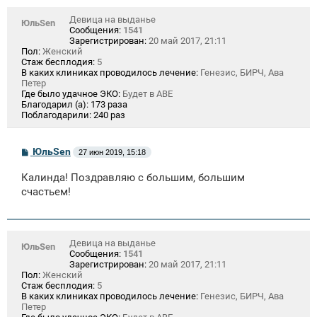
Девица на выданье
ЮльSen
Сообщения:
1541
Зарегистрирован:
20 май 2017, 21:11
Пол:
Женский
Стаж бесплодия:
5
В каких клиниках проводилось лечение:
Генезис, БИРЧ, Ава
Петер
Где было удачное ЭКО:
Будет в АВЕ
Благодарил (а):
173 раза
Поблагодарили:
240 раз
С
ЮльSen
27 июн 2019, 15:18
о
о
Калинда! Поздравляю с большим, большим
б
щ
счастьем!
е
н
и
е
Девица на выданье
ЮльSen
Сообщения:
1541
Зарегистрирован:
20 май 2017, 21:11
Пол:
Женский
Стаж бесплодия:
5
В каких клиниках проводилось лечение:
Генезис, БИРЧ, Ава
Петер