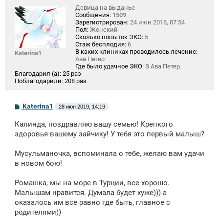
Девица на выданье
Сообщения:
1509
Зарегистрирован:
24 июн 2016, 07:54
Пол:
Женский
Сколько попыток ЭКО:
5
Стаж бесплодия:
6
В каких клиниках проводилось лечение:
Katerina1
Ава Петер
Где было удачное ЭКО:
В Ава Петер.
Благодарил (а):
25 раз
Поблагодарили:
208 раз
С
Katerina1
28 июн 2019, 14:19
о
о
Калинда, поздравляю вашу семью! Крепкого
б
щ
здоровья вашему зайчику! У тебя это первый малыш?
е
н
Мусульманочка, вспоминала о тебе, желаю вам удачи
и
е
в новом бою!
Ромашка, мы на море в Турции, все хорошо.
Малышам нравится. Думала будет хуже))) а
оказалось им все равно где быть, главное с
родителями))