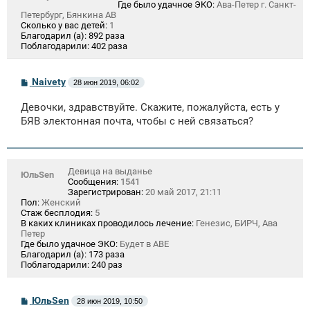
Где было удачное ЭКО:
Ава-Петер г. Санкт-
Петербург, Бянкина АВ
Сколько у вас детей:
1
Благодарил (а):
892 раза
Поблагодарили:
402 раза
С
Naivety
28 июн 2019, 06:02
о
о
Девочки, здравствуйте. Скажите, пожалуйста, есть у
б
щ
БЯВ электонная почта, чтобы с ней связаться?
е
н
и
е
Девица на выданье
ЮльSen
Сообщения:
1541
Зарегистрирован:
20 май 2017, 21:11
Пол:
Женский
Стаж бесплодия:
5
В каких клиниках проводилось лечение:
Генезис, БИРЧ, Ава
Петер
Где было удачное ЭКО:
Будет в АВЕ
Благодарил (а):
173 раза
Поблагодарили:
240 раз
С
ЮльSen
28 июн 2019, 10:50
о