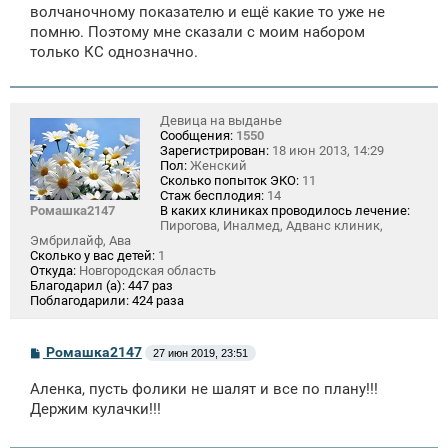
волчаночному показателю и ещё какие то уже не
помню. Поэтому мне сказали с моим набором
только КС однозначно.
Девица на выданье
Сообщения:
1550
Зарегистрирован:
18 июн 2013, 14:29
Пол:
Женский
Сколько попыток ЭКО:
11
Стаж бесплодия:
14
Ромашка2147
В каких клиниках проводилось лечение:
Пирогова, Иналмед, Адванс клиник,
Эмбрилайф, Ава
Сколько у вас детей:
1
Откуда:
Новгородская область
Благодарил (а):
447 раз
Поблагодарили:
424 раза
С
Ромашка2147
27 июн 2019, 23:51
о
о
Аленка, пусть фолики не шалят и все по плану!!!
б
щ
Держим кулачки!!!
е
н