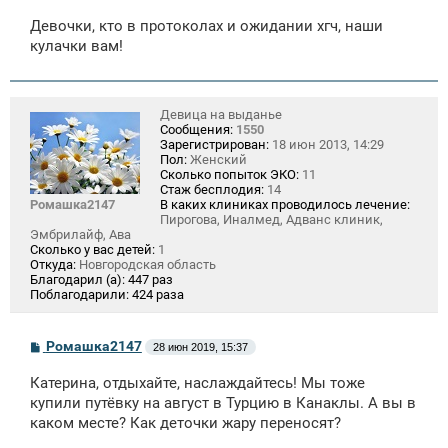
Девочки, кто в протоколах и ожидании хгч, наши
кулачки вам!
Девица на выданье
Сообщения:
1550
Зарегистрирован:
18 июн 2013, 14:29
Пол:
Женский
Сколько попыток ЭКО:
11
Стаж бесплодия:
14
Ромашка2147
В каких клиниках проводилось лечение:
Пирогова, Иналмед, Адванс клиник,
Эмбрилайф, Ава
Сколько у вас детей:
1
Откуда:
Новгородская область
Благодарил (а):
447 раз
Поблагодарили:
424 раза
С
Ромашка2147
28 июн 2019, 15:37
о
о
Катерина, отдыхайте, наслаждайтесь! Мы тоже
б
щ
купили путёвку на август в Турцию в Канаклы. А вы в
е
каком месте? Как деточки жару переносят?
н
и