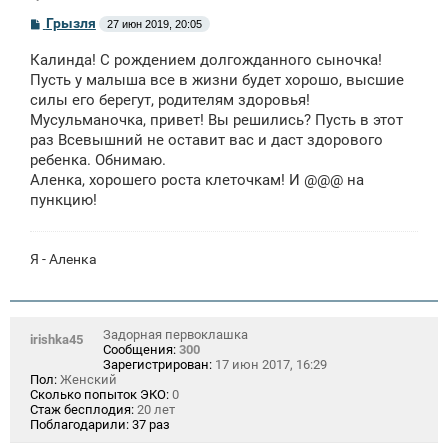
С
Грызля
27 июн 2019, 20:05
о
о
Калинда! С рождением долгожданного сыночка!
б
щ
Пусть у малыша все в жизни будет хорошо, высшие
е
силы его берегут, родителям здоровья!
н
Мусульманочка, привет! Вы решились? Пусть в этот
и
е
раз Всевышний не оставит вас и даст здорового
ребенка. Обнимаю.
Аленка, хорошего роста клеточкам! И @@@ на
пункцию!
Я - Аленка
Задорная первоклашка
irishka45
Сообщения:
300
Зарегистрирован:
17 июн 2017, 16:29
Пол:
Женский
Сколько попыток ЭКО:
0
Стаж бесплодия:
20 лет
Поблагодарили:
37 раз