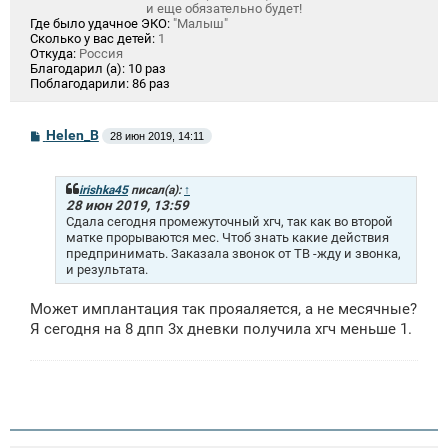
и еще обязательно будет!
Где было удачное ЭКО:
"Малыш"
Сколько у вас детей:
1
Откуда:
Россия
Благодарил (а):
10 раз
Поблагодарили:
86 раз
С
Helen_B
28 июн 2019, 14:11
о
о
б
щ
irishka45
писал(а):
↑
е
28 июн 2019, 13:59
н
Сдала сегодня промежуточный хгч, так как во второй
и
матке прорываются мес. Чтоб знать какие действия
е
предпринимать. Заказала звонок от ТВ -жду и звонка,
и результата.
Может имплантация так прояаляется, а не месячные?
Я сегодня на 8 дпп 3х дневки получила хгч меньше 1.