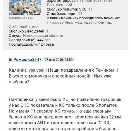
Зарегистрирован:
18 июн 2013, 14:29
Пол:
Женский
Сколько попыток ЭКО:
11
Стаж бесплодия:
14
Ромашка2147
В каких клиниках проводилось лечение:
Пирогова, Иналмед, Адванс клиник,
Эмбрилайф, Ава
Сколько у вас детей:
1
Откуда:
Новгородская область
Благодарил (а):
447 раз
Поблагодарили:
424 раза
С
Ромашка2147
27 июн 2019, 23:50
о
о
Калинка, ура ура!!! Наши поздравления с Темиком!!!
б
щ
Вкусного молочка и спокойных ночей!!! Имя уже
е
выбрали?
н
и
е
Пантелейка, у меня было КС, но правильно говоришь
у нас ЭКО показатель к КС только после 5 попыток.
Но у меня 11 сказали КС точно. Но ещё главным
было на КС мне предписание - короткая шейка 22 мм,
и щитовидка АИТ и гипотериоз, плюс яки СПКЯ,
плюс у гемотолога на контроле проблемы были по