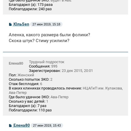
Где было удачное ЭКО:
Будет в АВЕ
Благодарил (а):
173 раза
Поблагодарили:
240 раз
С
ЮльSen
27 июн 2019, 15:18
о
о
Аленка, какого размера были фолики?
б
щ
Скока штук? Стиму усилили?
е
н
и
е
Трудный подросток
Елена80
Сообщения:
595
Зарегистрирован:
23 дек 2015, 20:01
Пол:
Женский
Сколько попыток ЭКО:
2
Стаж бесплодия:
6
В каких клиниках проводилось лечение:
НЦАГиП им. Кулакова,
Ава-Петер
Где было удачное ЭКО:
Ава-Петер
Сколько у вас детей:
1
Благодарил (а):
7 раз
Поблагодарили:
110 раз
С
Елена80
27 июн 2019, 15:43
о