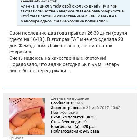
щ
irishka45 писал(а):
е
Аленка, а цикл у тебя свой сколько дней? Ну и при
н
таком количестве наверное главное равномерность и
и
чтоб там клеточки качественные были. У меня на
е
менопуре одном самые хорошие получались.
Свой последние два года прыгает 26-30 дней (овуля
где-то на 16-18 ). В этот раз ТАГ мне его сделала 23
дня Фемоденом. Даже не знаю, зачем она так
сократила.
Очень надеюсь на качественные клеточки!
Порадовало, что эндик сегодня был 9мм. Теперь
лишь бы не передержали.....
Девица на выданье
Сообщения:
1659
Зарегистрирован:
24 май 2017, 13:02
Пол:
Женский
Сколько попыток ЭКО:
3
Стаж бесплодия:
9
Благодарил (а):
520 раз
Поблагодарили:
943 раза
Грызля