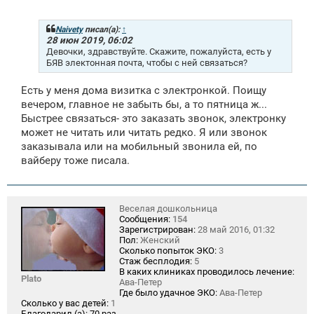
о
б
щ
Naivety
писал(а):
↑
е
28 июн 2019, 06:02
н
Девочки, здравствуйте. Скажите, пожалуйста, есть у
и
БЯВ электонная почта, чтобы с ней связаться?
е
Есть у меня дома визитка с электронкой. Поищу
вечером, главное не забыть бы, а то пятница ж...
Быстрее связаться- это заказать звонок, электронку
может не читать или читать редко. Я или звонок
заказывала или на мобильный звонила ей, по
вайберу тоже писала.
Веселая дошкольница
Сообщения:
154
Зарегистрирован:
28 май 2016, 01:32
Пол:
Женский
Сколько попыток ЭКО:
3
Стаж бесплодия:
5
В каких клиниках проводилось лечение:
Plato
Ава-Петер
Где было удачное ЭКО:
Ава-Петер
Сколько у вас детей:
1
Благодарил (а):
70 раз