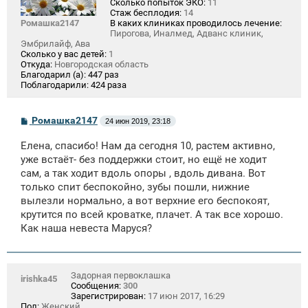
Сколько попыток ЭКО:
11
Стаж бесплодия:
14
Ромашка2147
В каких клиниках проводилось лечение:
Пирогова, Иналмед, Адванс клиник,
Эмбрилайф, Ава
Сколько у вас детей:
1
Откуда:
Новгородская область
Благодарил (а):
447 раз
Поблагодарили:
424 раза
С
Ромашка2147
24 июн 2019, 23:18
о
о
Елена, спасибо! Нам да сегодня 10, растем активно,
б
щ
уже встаёт- без поддержки стоит, но ещё не ходит
е
сам, а так ходит вдоль опоры , вдоль дивана. Вот
н
только спит беспокойно, зубы пошли, нижние
и
е
вылезли нормально, а вот верхние его беспокоят,
крутится по всей кроватке, плачет. А так все хорошо.
Как наша невеста Маруся?
Задорная первоклашка
irishka45
Сообщения:
300
Зарегистрирован:
17 июн 2017, 16:29
Пол:
Женский