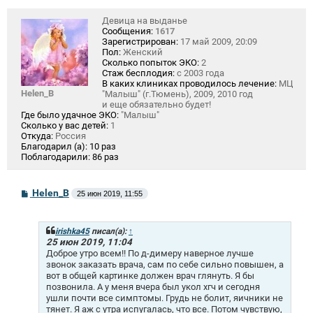
Девица на выданье
Сообщения:
1617
Зарегистрирован:
17 май 2009, 20:09
Пол:
Женский
Сколько попыток ЭКО:
2
Стаж бесплодия:
с 2003 года
В каких клиниках проводилось лечение:
МЦ
Helen_B
"Малыш" (г.Тюмень), 2009, 2010 год
и еще обязательно будет!
Где было удачное ЭКО:
"Малыш"
Сколько у вас детей:
1
Откуда:
Россия
Благодарил (а):
10 раз
Поблагодарили:
86 раз
С
Helen_B
25 июн 2019, 11:55
о
о
б
щ
irishka45
писал(а):
↑
е
25 июн 2019, 11:04
н
Доброе утро всем!! По д-димеру наверное лучше
и
звонок заказать врача, сам по себе сильно повышен, а
е
вот в общей картинке должен врач глянуть. Я бы
позвонила. А у меня вчера был укол хгч и сегодня
ушли почти все симптомы. Грудь не болит, яичники не
тянет. Я аж с утра испугалась, что все. Потом чувствую,