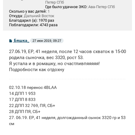
Петер СПб
Где было удачное ЭКО:
Ава-Петер СПб
Сколько у вас детей:
1
Откуда:
Дальний Восток
Благодарил (а):
1970 раз
Поблагодарили:
4743 раза
С
Бяшка_
27 июн 2019, 09:27
о
о
27.06.19, ЕР, 41 неделя, после 12 часов схваток в 15-00
б
щ
родила сыночка, вес 3320, рост 53.
е
Я устала и в ромашку, но счастливпяяяяя!
н
Подробности как отдохну
и
е
02.10.18 перенос 4BLAA
14 ДПП 1 953
17 ДПП 8 833
22 ДПП 32 769, ПЯ, СБ+
28 ДПП ПЯ, СБ+
27. 06.19. ЕР, 41 неделя, долгожданный сынок 3320 гр и 53
см