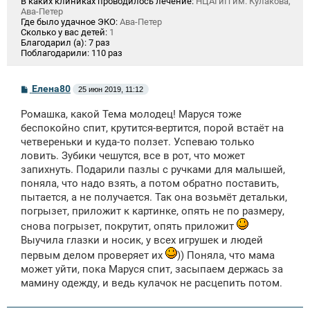
В каких клиниках проводилось лечение:
НЦАГиП им. Кулакова,
Ава-Петер
Где было удачное ЭКО:
Ава-Петер
Сколько у вас детей:
1
Благодарил (а):
7 раз
Поблагодарили:
110 раз
С
Елена80
25 июн 2019, 11:12
о
о
Ромашка, какой Тема молодец! Маруся тоже
б
щ
беспокойно спит, крутится-вертится, порой встаёт на
е
четвереньки и куда-то ползет. Успеваю только
н
ловить. Зубики чешутся, все в рот, что может
и
е
запихнуть. Подарили пазлы с ручками для малышей,
поняла, что надо взять, а потом обратно поставить,
пытается, а не получается. Так она возьмёт детальки,
погрызет, приложит к картинке, опять не по размеру,
снова погрызет, покрутит, опять приложит
Выучила глазки и носик, у всех игрушек и людей
первым делом проверяет их
)) Поняла, что мама
может уйти, пока Маруся спит, засыпаем держась за
мамину одежду, и ведь кулачок не расцепить потом.