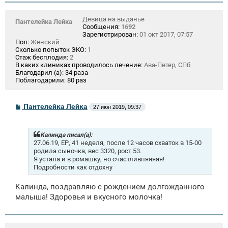
Девица на выданье
Пантелейка Лейка
Сообщения:
1692
Зарегистрирован:
01 окт 2017, 07:57
Пол:
Женский
Сколько попыток ЭКО:
1
Стаж бесплодия:
2
В каких клиниках проводилось лечение:
Ава-Петер, СПб
Благодарил (а):
34 раза
Поблагодарили:
80 раз
С
Пантелейка Лейка
27 июн 2019, 09:37
о
о
б
щ
Калинда писал(а):
е
27.06.19, ЕР, 41 неделя, после 12 часов схваток в 15-00
н
родила сыночка, вес 3320, рост 53.
и
Я устала и в ромашку, но счастливпяяяяя!
е
Подробности как отдохну
Калинда, поздравляю с рождением долгожданного
малыша! Здоровья и вкусного молочка!