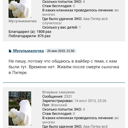
Сколько попыток ЭКО:
4
Стаж бесплодия:
0
В каких клиниках проводилось лечение:
во
многих
Где было удачное ЭКО:
Ава-Петер-всё
Мусульманочка
случилось!
Сколько у вас детей:
1
Благодарил (а):
1808 раз
Поблагодарили:
876 раз
С
Мусульманочка
26 июн 2019, 21:56
о
о
Не пишу, потому что общаюсь в вайбер с теми, с кем
б
щ
были тут. Времени нет. Живём после смерти сыночка
е
в Питере.
н
и
е
Впервые замужем
Сообщения:
2321
Зарегистрирован:
14 июл 2013, 23:26
Пол:
Женский
Сколько попыток ЭКО:
4
Стаж бесплодия:
0
В каких клиниках проводилось лечение:
во
многих
Где было удачное ЭКО:
Ава-Петер-всё