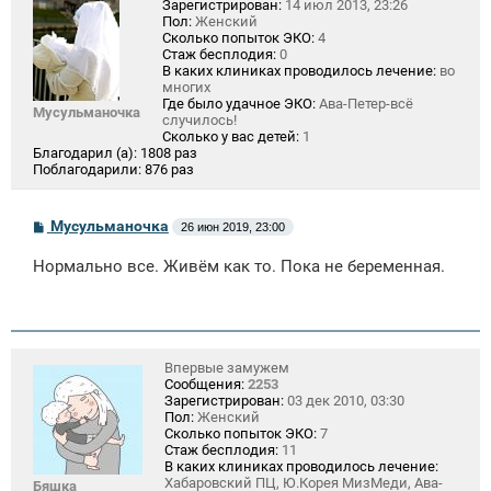
Зарегистрирован:
14 июл 2013, 23:26
Пол:
Женский
Сколько попыток ЭКО:
4
Стаж бесплодия:
0
В каких клиниках проводилось лечение:
во
многих
Где было удачное ЭКО:
Ава-Петер-всё
Мусульманочка
случилось!
Сколько у вас детей:
1
Благодарил (а):
1808 раз
Поблагодарили:
876 раз
С
Мусульманочка
26 июн 2019, 23:00
о
о
Нормально все. Живём как то. Пока не беременная.
б
щ
е
н
и
е
Впервые замужем
Сообщения:
2253
Зарегистрирован:
03 дек 2010, 03:30
Пол:
Женский
Сколько попыток ЭКО:
7
Стаж бесплодия:
11
В каких клиниках проводилось лечение:
Хабаровский ПЦ, Ю.Корея МизМеди, Ава-
Бяшка_