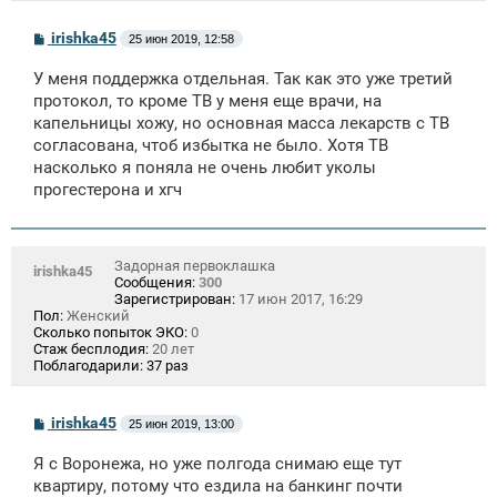
С
irishka45
25 июн 2019, 12:58
о
о
У меня поддержка отдельная. Так как это уже третий
б
щ
протокол, то кроме ТВ у меня еще врачи, на
е
капельницы хожу, но основная масса лекарств с ТВ
н
согласована, чтоб избытка не было. Хотя ТВ
и
е
насколько я поняла не очень любит уколы
прогестерона и хгч
Задорная первоклашка
irishka45
Сообщения:
300
Зарегистрирован:
17 июн 2017, 16:29
Пол:
Женский
Сколько попыток ЭКО:
0
Стаж бесплодия:
20 лет
Поблагодарили:
37 раз
С
irishka45
25 июн 2019, 13:00
о
о
Я с Воронежа, но уже полгода снимаю еще тут
б
щ
квартиру, потому что ездила на банкинг почти