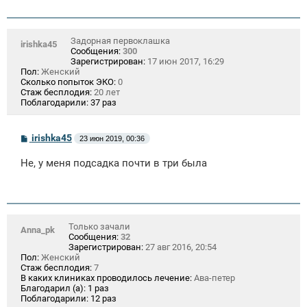
Задорная первоклашка
irishka45
Сообщения:
300
Зарегистрирован:
17 июн 2017, 16:29
Пол:
Женский
Сколько попыток ЭКО:
0
Стаж бесплодия:
20 лет
Поблагодарили:
37 раз
С
irishka45
23 июн 2019, 00:36
о
о
Не, у меня подсадка почти в три была
б
щ
е
н
и
е
Только зачали
Anna_pk
Сообщения:
32
Зарегистрирован:
27 авг 2016, 20:54
Пол:
Женский
Стаж бесплодия:
7
В каких клиниках проводилось лечение:
Ава-петер
Благодарил (а):
1 раз
Поблагодарили:
12 раз