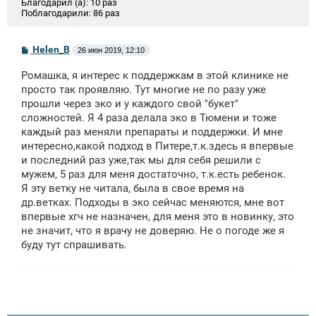
Благодарил (а):
10 раз
Поблагодарили:
86 раз
С
Helen_B
26 июн 2019, 12:10
о
о
Ромашка, я интерес к поддержкам в этой клинике не
б
щ
просто так проявляю. Тут многие не по разу уже
е
прошли через эко и у каждого свой "букет"
н
сложностей. Я 4 раза делала эко в Тюмени и тоже
и
е
каждый раз меняли препараты и поддержки. И мне
интересно,какой подход в Питере,т.к.здесь я впервые
и последний раз уже,так мы для себя решили с
мужем, 5 раз для меня достаточно, т.к.есть ребенок.
Я эту ветку не читала, была в свое время на
др.ветках. Подходы в эко сейчас меняются, мне вот
впервые хгч не назначен, для меня это в новинку, это
не значит, что я врачу не доверяю. Не о погоде же я
буду тут спрашивать.