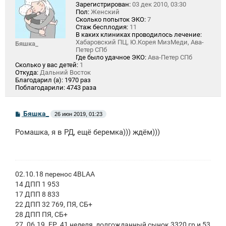
Зарегистрирован:
03 дек 2010, 03:30
Пол:
Женский
Сколько попыток ЭКО:
7
Стаж бесплодия:
11
В каких клиниках проводилось лечение:
Хабаровский ПЦ, Ю.Корея МизМеди, Ава-
Бяшка_
Петер СПб
Где было удачное ЭКО:
Ава-Петер СПб
Сколько у вас детей:
1
Откуда:
Дальний Восток
Благодарил (а):
1970 раз
Поблагодарили:
4743 раза
С
Бяшка_
26 июн 2019, 01:23
о
о
Ромашка, я в РД, ещё беремка))) ждём)))
б
щ
е
н
и
е
02.10.18 перенос 4BLAA
14 ДПП 1 953
17 ДПП 8 833
22 ДПП 32 769, ПЯ, СБ+
28 ДПП ПЯ, СБ+
27. 06.19. ЕР, 41 неделя, долгожданный сынок 3320 гр и 53