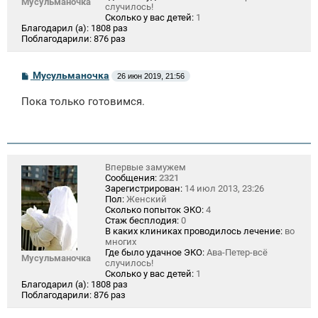
Мусульманочка
случилось!
Сколько у вас детей:
1
Благодарил (а):
1808 раз
Поблагодарили:
876 раз
С
Мусульманочка
26 июн 2019, 21:56
о
о
Пока только готовимся.
б
щ
е
н
и
е
Впервые замужем
Сообщения:
2321
Зарегистрирован:
14 июл 2013, 23:26
Пол:
Женский
Сколько попыток ЭКО:
4
Стаж бесплодия:
0
В каких клиниках проводилось лечение:
во
многих
Где было удачное ЭКО:
Ава-Петер-всё
Мусульманочка
случилось!
Сколько у вас детей:
1
Благодарил (а):
1808 раз
Поблагодарили:
876 раз