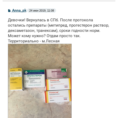
С
Anna_pk
24 июн 2019, 11:08
о
о
Девочки! Вернулась в СПб. После протокола
б
щ
остались препараты (метипред, прогестерон раствор,
е
дексаметазон, транексам), сроки годности норм.
н
Может кому нужно? Отдам просто так.
и
е
Территориально - м.Лесная