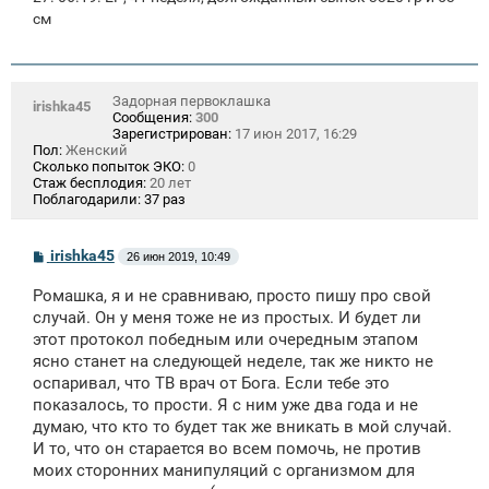
см
Задорная первоклашка
irishka45
Сообщения:
300
Зарегистрирован:
17 июн 2017, 16:29
Пол:
Женский
Сколько попыток ЭКО:
0
Стаж бесплодия:
20 лет
Поблагодарили:
37 раз
С
irishka45
26 июн 2019, 10:49
о
о
Ромашка, я и не сравниваю, просто пишу про свой
б
щ
случай. Он у меня тоже не из простых. И будет ли
е
этот протокол победным или очередным этапом
н
ясно станет на следующей неделе, так же никто не
и
е
оспаривал, что ТВ врач от Бога. Если тебе это
показалось, то прости. Я с ним уже два года и не
думаю, что кто то будет так же вникать в мой случай.
И то, что он старается во всем помочь, не против
моих сторонних манипуляций с организмом для