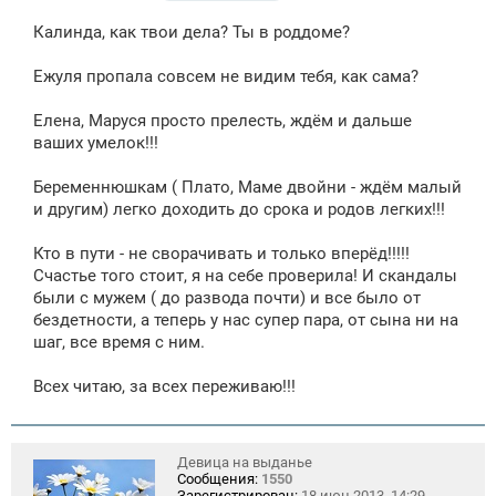
о
о
Калинда, как твои дела? Ты в роддоме?
б
щ
е
Ежуля пропала совсем не видим тебя, как сама?
н
и
е
Елена, Маруся просто прелесть, ждём и дальше
ваших умелок!!!
Беременнюшкам ( Плато, Маме двойни - ждём малый
и другим) легко доходить до срока и родов легких!!!
Кто в пути - не сворачивать и только вперёд!!!!!
Счастье того стоит, я на себе проверила! И скандалы
были с мужем ( до развода почти) и все было от
бездетности, а теперь у нас супер пара, от сына ни на
шаг, все время с ним.
Всех читаю, за всех переживаю!!!
Девица на выданье
Сообщения:
1550
Зарегистрирован:
18 июн 2013, 14:29