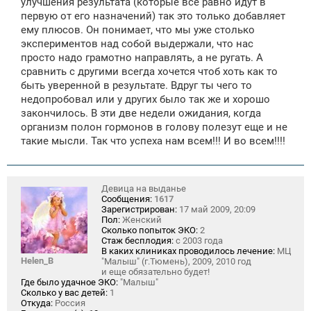
улучшения результата (которые все равно идут в
первую от его назначений) так это только добавляет
ему плюсов. Он понимает, что мы уже столько
экспериментов над собой выдержали, что нас
просто надо грамотно направлять, а не ругать. А
сравнить с другими всегда хочется чтоб хоть как то
быть уверенной в результате. Вдруг ты чего то
недопробовал или у других было так же и хорошо
закончилось. В эти две недели ожидания, когда
организм полон гормонов в голову полезут еще и не
такие мысли. Так что успеха нам всем!!! И во всем!!!!
Девица на выданье
Сообщения:
1617
Зарегистрирован:
17 май 2009, 20:09
Пол:
Женский
Сколько попыток ЭКО:
2
Стаж бесплодия:
с 2003 года
В каких клиниках проводилось лечение:
МЦ
Helen_B
"Малыш" (г.Тюмень), 2009, 2010 год
и еще обязательно будет!
Где было удачное ЭКО:
"Малыш"
Сколько у вас детей:
1
Откуда:
Россия