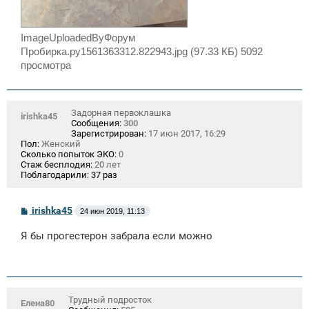
ImageUploadedByФорум
Пробирка.ру1561363312.822943.jpg (97.33 КБ) 5092
просмотра
Задорная первоклашка
irishka45
Сообщения:
300
Зарегистрирован:
17 июн 2017, 16:29
Пол:
Женский
Сколько попыток ЭКО:
0
Стаж бесплодия:
20 лет
Поблагодарили:
37 раз
С
irishka45
24 июн 2019, 11:13
о
о
Я бы прогестерон забрала если можно
б
щ
е
н
и
е
Трудный подросток
Елена80