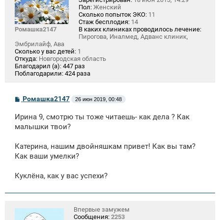
Пол:
Женский
Сколько попыток ЭКО:
11
Стаж бесплодия:
14
Ромашка2147
В каких клиниках проводилось лечение:
Пирогова, Иналмед, Адванс клиник,
Эмбрилайф, Ава
Сколько у вас детей:
1
Откуда:
Новгородская область
Благодарил (а):
447 раз
Поблагодарили:
424 раза
С
Ромашка2147
26 июн 2019, 00:48
о
о
Ирина 9, смотрю ты тоже читаешь- как дела ? Как
б
щ
малышки твои?
е
н
Катерина, нашим двойняшкам привет! Как вы там?
и
е
Как ваши умелки?
Куклёна, как у вас успехи?
Впервые замужем
Сообщения:
2253