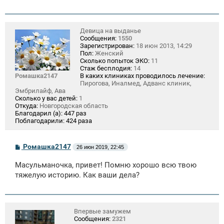
е
н
и
е
Девица на выданье
Сообщения:
1550
Зарегистрирован:
18 июн 2013, 14:29
Пол:
Женский
Сколько попыток ЭКО:
11
Стаж бесплодия:
14
Ромашка2147
В каких клиниках проводилось лечение:
Пирогова, Иналмед, Адванс клиник,
Эмбрилайф, Ава
Сколько у вас детей:
1
Откуда:
Новгородская область
Благодарил (а):
447 раз
Поблагодарили:
424 раза
С
Ромашка2147
26 июн 2019, 22:45
о
о
Масульманочка, привет! Помню хорошо всю твою
б
щ
тяжелую историю. Как ваши дела?
е
н
и
е
Впервые замужем
Сообщения:
2321