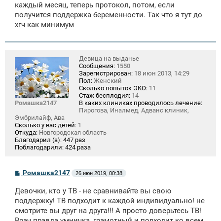
е
каждый месяц, теперь протокол, потом, если
н
получится поддержка беременности. Так что я тут до
и
е
хгч как минимум
Девица на выданье
Сообщения:
1550
Зарегистрирован:
18 июн 2013, 14:29
Пол:
Женский
Сколько попыток ЭКО:
11
Стаж бесплодия:
14
Ромашка2147
В каких клиниках проводилось лечение:
Пирогова, Иналмед, Адванс клиник,
Эмбрилайф, Ава
Сколько у вас детей:
1
Откуда:
Новгородская область
Благодарил (а):
447 раз
Поблагодарили:
424 раза
С
Ромашка2147
26 июн 2019, 00:38
о
о
Девочки, кто у ТВ - не сравнивайте вы свою
б
щ
поддержку! ТВ подходит к каждой индивидуально! не
е
смотрите вы друг на друга!!! А просто доверьтесь ТВ!
н
Врач правда умничка, грамотный и подходит ко всем
и