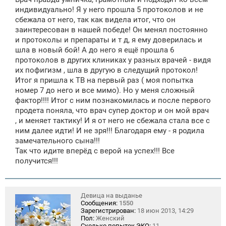
е
индивидуально! Я у него прошла 5 протоколов и не
сбежала от него, так как видела итог, что он
заинтересован в нашей победе! Он менял постоянно
и протоколы и препараты и т д, я ему доверилась и
шла в новый бой! А до него я ещё прошла 6
протоколов в других клиниках у разных врачей - видя
их пофигизм , шла в другую в следущий протокол!
Итог я пришла к ТВ на первый раз ( моя попытка
номер 7 до него и все мимо). Но у меня сложный
фактор!!!! Итог с ним познакомилась и после первого
продета поняла, что врач супер доктор и он мой врач
, и меняет тактику! И я от него не сбежала стала все с
ним далее идти! И не зря!!! Благодаря ему - я родила
замечательного сына!!!
Так что идите вперёд с верой на успех!!! Все
получится!!!
Девица на выданье
Сообщения:
1550
Зарегистрирован:
18 июн 2013, 14:29
Пол:
Женский
Сколько попыток ЭКО:
11