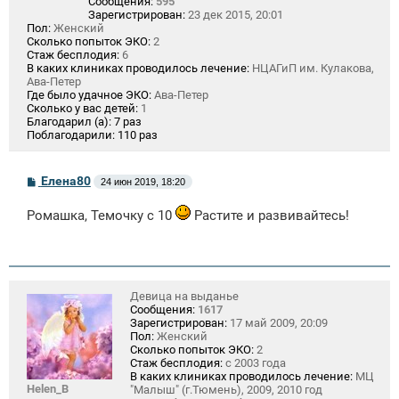
Сообщения:
595
Зарегистрирован:
23 дек 2015, 20:01
Пол:
Женский
Сколько попыток ЭКО:
2
Стаж бесплодия:
6
В каких клиниках проводилось лечение:
НЦАГиП им. Кулакова,
Ава-Петер
Где было удачное ЭКО:
Ава-Петер
Сколько у вас детей:
1
Благодарил (а):
7 раз
Поблагодарили:
110 раз
С
Елена80
24 июн 2019, 18:20
о
о
Ромашка, Темочку с 10
Растите и развивайтесь!
б
щ
е
н
и
е
Девица на выданье
Сообщения:
1617
Зарегистрирован:
17 май 2009, 20:09
Пол:
Женский
Сколько попыток ЭКО:
2
Стаж бесплодия:
с 2003 года
В каких клиниках проводилось лечение:
МЦ
Helen_B
"Малыш" (г.Тюмень), 2009, 2010 год