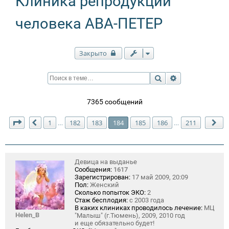
Клиника репродукции
человека АВА-ПЕТЕР
Закрыто
Поиск
Расширенный п
7365 сообщений
Страница
184
из
211
1
182
183
184
185
186
211
…
…
Пред.
Сл
Девица на выданье
Сообщения:
1617
Зарегистрирован:
17 май 2009, 20:09
Пол:
Женский
Сколько попыток ЭКО:
2
Стаж бесплодия:
с 2003 года
В каких клиниках проводилось лечение:
МЦ
Helen_B
"Малыш" (г.Тюмень), 2009, 2010 год
и еще обязательно будет!