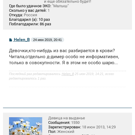
и еще обязательно будет!
Где было удачное ЭКО:
"Малыш"
Сколько у вас детей:
1
Откуда:
Россия
Благодарил (а):
10 раз
Поблагодарили:
86 раз
С
Helen_B
24 июн 2019, 20:41
о
о
Девочки,кто-нибудь из вас разбирается в крови?
б
щ
Читала,отдельно д-димер особо не информативен,
е
только в совокупности. Я в этом не особо шарю...
н
и
е
Последний раз редактировалось
Helen_B
25 июн 2019, 14:21, всего
редактировалось 1 раз.
Девица на выданье
Сообщения:
1550
Зарегистрирован:
18 июн 2013, 14:29
Пол:
Женский