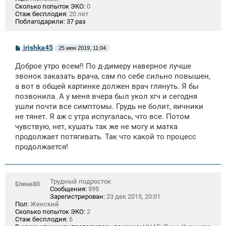
Сколько попыток ЭКО:
0
Стаж бесплодия:
20 лет
Поблагодарили:
37 раз
С
irishka45
25 июн 2019, 11:04
о
о
Доброе утро всем!! По д-димеру наверное лучше
б
щ
звонок заказать врача, сам по себе сильно повышен,
е
а вот в общей картинке должен врач глянуть. Я бы
н
позвонила. А у меня вчера был укол хгч и сегодня
и
е
ушли почти все симптомы. Грудь не болит, яичники
не тянет. Я аж с утра испугалась, что все. Потом
чувствую, нет, кушать так же не могу и матка
продолжает потягивать. Так что какой то процесс
продолжается!
Трудный подросток
Елена80
Сообщения:
595
Зарегистрирован:
23 дек 2015, 20:01
Пол:
Женский
Сколько попыток ЭКО:
2
Стаж бесплодия:
6