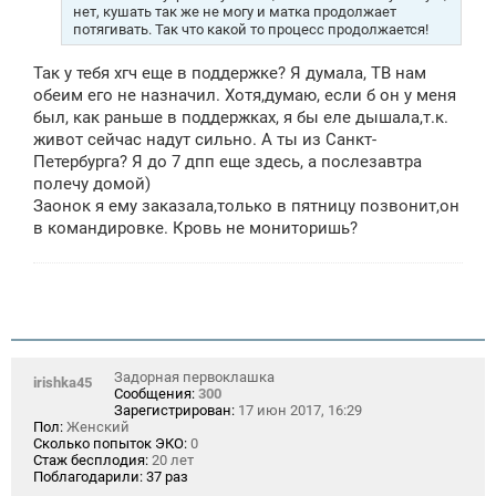
нет, кушать так же не могу и матка продолжает
потягивать. Так что какой то процесс продолжается!
Так у тебя хгч еще в поддержке? Я думала, ТВ нам
обеим его не назначил. Хотя,думаю, если б он у меня
был, как раньше в поддержках, я бы еле дышала,т.к.
живот сейчас надут сильно. А ты из Санкт-
Петербурга? Я до 7 дпп еще здесь, а послезавтра
полечу домой)
Заонок я ему заказала,только в пятницу позвонит,он
в командировке. Кровь не мониторишь?
Задорная первоклашка
irishka45
Сообщения:
300
Зарегистрирован:
17 июн 2017, 16:29
Пол:
Женский
Сколько попыток ЭКО:
0
Стаж бесплодия:
20 лет
Поблагодарили:
37 раз