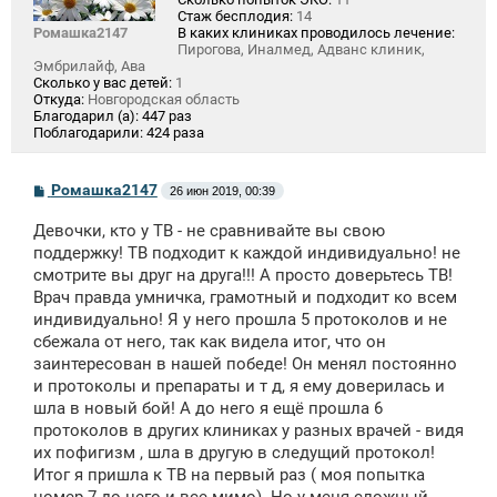
Стаж бесплодия:
14
Ромашка2147
В каких клиниках проводилось лечение:
Пирогова, Иналмед, Адванс клиник,
Эмбрилайф, Ава
Сколько у вас детей:
1
Откуда:
Новгородская область
Благодарил (а):
447 раз
Поблагодарили:
424 раза
С
Ромашка2147
26 июн 2019, 00:39
о
о
Девочки, кто у ТВ - не сравнивайте вы свою
б
щ
поддержку! ТВ подходит к каждой индивидуально! не
е
смотрите вы друг на друга!!! А просто доверьтесь ТВ!
н
Врач правда умничка, грамотный и подходит ко всем
и
е
индивидуально! Я у него прошла 5 протоколов и не
сбежала от него, так как видела итог, что он
заинтересован в нашей победе! Он менял постоянно
и протоколы и препараты и т д, я ему доверилась и
шла в новый бой! А до него я ещё прошла 6
протоколов в других клиниках у разных врачей - видя
их пофигизм , шла в другую в следущий протокол!
Итог я пришла к ТВ на первый раз ( моя попытка
номер 7 до него и все мимо). Но у меня сложный