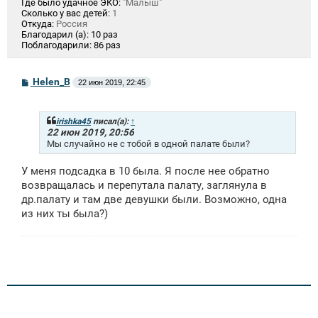
Где было удачное ЭКО:
"Малыш"
Сколько у вас детей:
1
Откуда:
Россия
Благодарил (а):
10 раз
Поблагодарили:
86 раз
С
Helen_B
22 июн 2019, 22:45
о
о
б
щ
irishka45
писал(а):
↑
е
22 июн 2019, 20:56
н
Мы случайно не с тобой в одной палате были?
и
е
У меня подсадка в 10 была. Я после нее обратно
возвращалась и перепутала палату, заглянула в
др.палату и там две девушки были. Возможно, одна
из них ты была?)