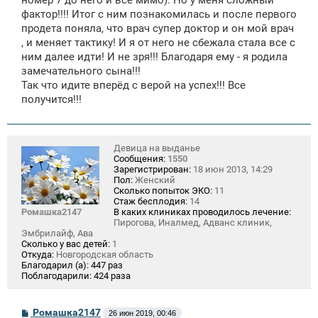
фактор!!!! Итог с ним познакомилась и после первого
продета поняла, что врач супер доктор и он мой врач
, и меняет тактику! И я от него не сбежала стала все с
ним далее идти! И не зря!!! Благодаря ему - я родила
замечательного сына!!!
Так что идите вперёд с верой на успех!!! Все
получится!!!
Девица на выданье
Сообщения:
1550
Зарегистрирован:
18 июн 2013, 14:29
Пол:
Женский
Сколько попыток ЭКО:
11
Стаж бесплодия:
14
Ромашка2147
В каких клиниках проводилось лечение:
Пирогова, Иналмед, Адванс клиник,
Эмбрилайф, Ава
Сколько у вас детей:
1
Откуда:
Новгородская область
Благодарил (а):
447 раз
Поблагодарили:
424 раза
С
Ромашка2147
26 июн 2019, 00:46