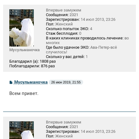
Впервые замужем
Сообщения:
2321
Зарегистрирован:
14 июл 2013, 23:26
Пол:
Женский
Сколько попыток ЭКО:
4
Стаж бесплодия:
0
В каких клиниках проводилось лечение:
во
многих
Где было удачное ЭКО:
Ава-Петер-всё
Мусульманочка
случилось!
Сколько у вас детей:
1
Благодарил (а):
1808 раз
Поблагодарили:
876 раз
С
Мусульманочка
26 июн 2019, 21:55
о
о
Всем привет.
б
щ
е
н
и
е
Впервые замужем
Сообщения:
2321
Зарегистрирован:
14 июл 2013, 23:26
Пол:
Женский