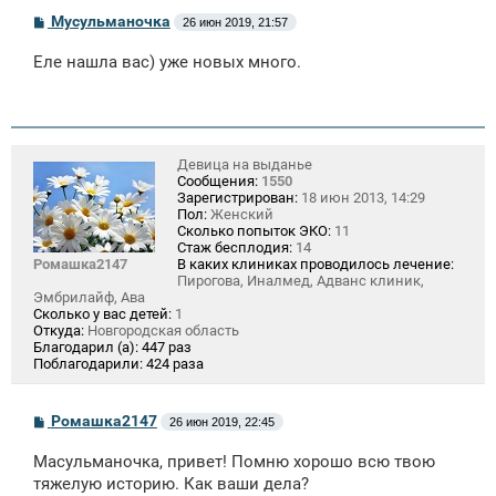
С
Мусульманочка
26 июн 2019, 21:57
о
о
Еле нашла вас) уже новых много.
б
щ
е
н
и
е
Девица на выданье
Сообщения:
1550
Зарегистрирован:
18 июн 2013, 14:29
Пол:
Женский
Сколько попыток ЭКО:
11
Стаж бесплодия:
14
Ромашка2147
В каких клиниках проводилось лечение:
Пирогова, Иналмед, Адванс клиник,
Эмбрилайф, Ава
Сколько у вас детей:
1
Откуда:
Новгородская область
Благодарил (а):
447 раз
Поблагодарили:
424 раза
С
Ромашка2147
26 июн 2019, 22:45
о
о
Масульманочка, привет! Помню хорошо всю твою
б
щ
тяжелую историю. Как ваши дела?