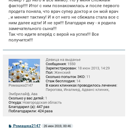
фактор!!!! Итог с ним познакомилась и после первого
продета поняла, что врач супер доктор и он мой врач
, и меняет тактику! И я от него не сбежала стала все с
ним далее идти! И не зря!!! Благодаря ему - я родила
замечательного сына!!!
Так что идите вперёд с верой на успех!!! Все
получится!!!
Девица на выданье
Сообщения:
1550
Зарегистрирован:
18 июн 2013, 14:29
Пол:
Женский
Сколько попыток ЭКО:
11
Стаж бесплодия:
14
Ромашка2147
В каких клиниках проводилось лечение:
Пирогова, Иналмед, Адванс клиник,
Эмбрилайф, Ава
Сколько у вас детей:
1
Откуда:
Новгородская область
Благодарил (а):
447 раз
Поблагодарили:
424 раза
С
Ромашка2147
26 июн 2019, 00:46