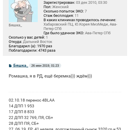
Зарегистрирован:
03 дек 2010, 03:30
Пол:
Женский
Сколько попыток ЭКО:
7
Стаж бесплодия:
11
В каких клиниках проводилось лечение:
Хабаровский ПЦ, Ю.Корея МизМеди, Ава-
Бяшка_
Петер СПб
Где было удачное ЭКО:
Ава-Петер СПб
Сколько у вас детей:
1
Откуда:
Дальний Восток
Благодарил (а):
1970 раз
Поблагодарили:
4743 раза
С
Бяшка_
26 июн 2019, 01:23
о
о
Ромашка, я в РД, ещё беремка))) ждём)))
б
щ
е
н
и
е
02.10.18 перенос 4BLAA
14 ДПП 1 953
17 ДПП 8 833
22 ДПП 32 769, ПЯ, СБ+
28 ДПП ПЯ, СБ+
27. 06.19. ЕР, 41 неделя, долгожданный сынок 3320 гр и 53