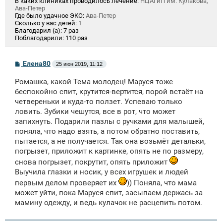
В каких клиниках проводилось лечение:
НЦАГиП им. Кулакова,
Ава-Петер
Где было удачное ЭКО:
Ава-Петер
Сколько у вас детей:
1
Благодарил (а):
7 раз
Поблагодарили:
110 раз
С
Елена80
25 июн 2019, 11:12
о
о
Ромашка, какой Тема молодец! Маруся тоже
б
щ
беспокойно спит, крутится-вертится, порой встаёт на
е
четвереньки и куда-то ползет. Успеваю только
н
ловить. Зубики чешутся, все в рот, что может
и
е
запихнуть. Подарили пазлы с ручками для малышей,
поняла, что надо взять, а потом обратно поставить,
пытается, а не получается. Так она возьмёт детальки,
погрызет, приложит к картинке, опять не по размеру,
снова погрызет, покрутит, опять приложит
Выучила глазки и носик, у всех игрушек и людей
первым делом проверяет их
)) Поняла, что мама
может уйти, пока Маруся спит, засыпаем держась за
мамину одежду, и ведь кулачок не расцепить потом.