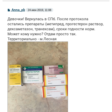
С
Anna_pk
24 июн 2019, 11:08
о
о
Девочки! Вернулась в СПб. После протокола
б
щ
остались препараты (метипред, прогестерон раствор,
е
дексаметазон, транексам), сроки годности норм.
н
Может кому нужно? Отдам просто так.
и
е
Территориально - м.Лесная