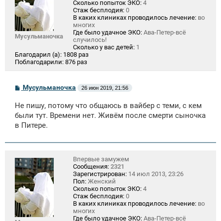
Сколько попыток ЭКО:
4
Стаж бесплодия:
0
В каких клиниках проводилось лечение:
во
многих
Где было удачное ЭКО:
Ава-Петер-всё
Мусульманочка
случилось!
Сколько у вас детей:
1
Благодарил (а):
1808 раз
Поблагодарили:
876 раз
С
Мусульманочка
26 июн 2019, 21:56
о
о
Не пишу, потому что общаюсь в вайбер с теми, с кем
б
щ
были тут. Времени нет. Живём после смерти сыночка
е
в Питере.
н
и
е
Впервые замужем
Сообщения:
2321
Зарегистрирован:
14 июл 2013, 23:26
Пол:
Женский
Сколько попыток ЭКО:
4
Стаж бесплодия:
0
В каких клиниках проводилось лечение:
во
многих
Где было удачное ЭКО:
Ава-Петер-всё