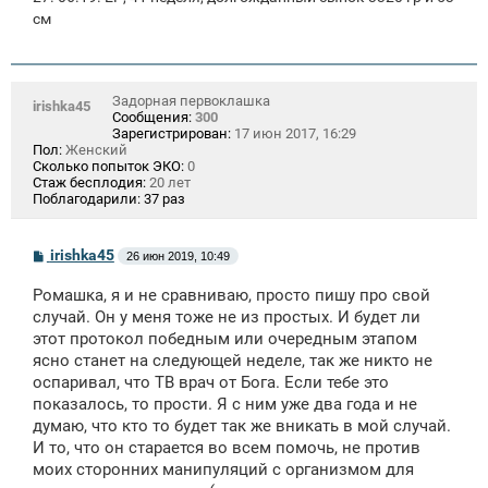
см
Задорная первоклашка
irishka45
Сообщения:
300
Зарегистрирован:
17 июн 2017, 16:29
Пол:
Женский
Сколько попыток ЭКО:
0
Стаж бесплодия:
20 лет
Поблагодарили:
37 раз
С
irishka45
26 июн 2019, 10:49
о
о
Ромашка, я и не сравниваю, просто пишу про свой
б
щ
случай. Он у меня тоже не из простых. И будет ли
е
этот протокол победным или очередным этапом
н
ясно станет на следующей неделе, так же никто не
и
е
оспаривал, что ТВ врач от Бога. Если тебе это
показалось, то прости. Я с ним уже два года и не
думаю, что кто то будет так же вникать в мой случай.
И то, что он старается во всем помочь, не против
моих сторонних манипуляций с организмом для