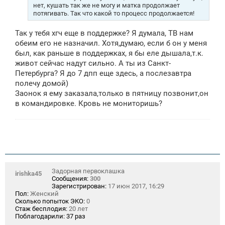
нет, кушать так же не могу и матка продолжает
потягивать. Так что какой то процесс продолжается!
Так у тебя хгч еще в поддержке? Я думала, ТВ нам
обеим его не назначил. Хотя,думаю, если б он у меня
был, как раньше в поддержках, я бы еле дышала,т.к.
живот сейчас надут сильно. А ты из Санкт-
Петербурга? Я до 7 дпп еще здесь, а послезавтра
полечу домой)
Заонок я ему заказала,только в пятницу позвонит,он
в командировке. Кровь не мониторишь?
Задорная первоклашка
irishka45
Сообщения:
300
Зарегистрирован:
17 июн 2017, 16:29
Пол:
Женский
Сколько попыток ЭКО:
0
Стаж бесплодия:
20 лет
Поблагодарили:
37 раз