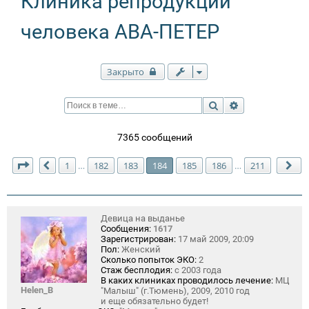
Клиника репродукции
человека АВА-ПЕТЕР
Закрыто
Поиск
Расширенный п
7365 сообщений
Страница
184
из
211
1
182
183
184
185
186
211
…
…
Пред.
Сл
Девица на выданье
Сообщения:
1617
Зарегистрирован:
17 май 2009, 20:09
Пол:
Женский
Сколько попыток ЭКО:
2
Стаж бесплодия:
с 2003 года
В каких клиниках проводилось лечение:
МЦ
Helen_B
"Малыш" (г.Тюмень), 2009, 2010 год
и еще обязательно будет!