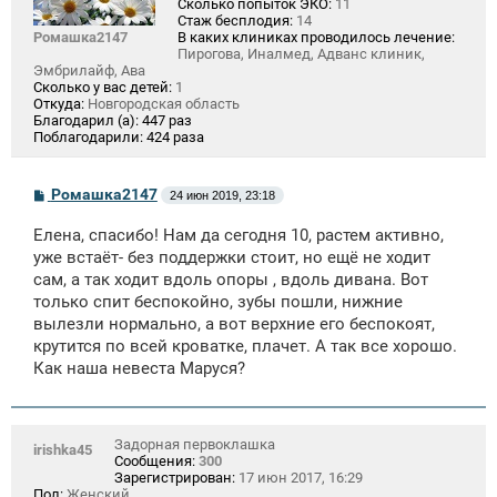
Сколько попыток ЭКО:
11
Стаж бесплодия:
14
Ромашка2147
В каких клиниках проводилось лечение:
Пирогова, Иналмед, Адванс клиник,
Эмбрилайф, Ава
Сколько у вас детей:
1
Откуда:
Новгородская область
Благодарил (а):
447 раз
Поблагодарили:
424 раза
С
Ромашка2147
24 июн 2019, 23:18
о
о
Елена, спасибо! Нам да сегодня 10, растем активно,
б
щ
уже встаёт- без поддержки стоит, но ещё не ходит
е
сам, а так ходит вдоль опоры , вдоль дивана. Вот
н
только спит беспокойно, зубы пошли, нижние
и
е
вылезли нормально, а вот верхние его беспокоят,
крутится по всей кроватке, плачет. А так все хорошо.
Как наша невеста Маруся?
Задорная первоклашка
irishka45
Сообщения:
300
Зарегистрирован:
17 июн 2017, 16:29
Пол:
Женский