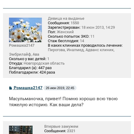
е
н
и
е
Девица на выданье
Сообщения:
1550
Зарегистрирован:
18 июн 2013, 14:29
Пол:
Женский
Сколько попыток ЭКО:
11
Стаж бесплодия:
14
Ромашка2147
В каких клиниках проводилось лечение:
Пирогова, Иналмед, Адванс клиник,
Эмбрилайф, Ава
Сколько у вас детей:
1
Откуда:
Новгородская область
Благодарил (а):
447 раз
Поблагодарили:
424 раза
С
Ромашка2147
26 июн 2019, 22:45
о
о
Масульманочка, привет! Помню хорошо всю твою
б
щ
тяжелую историю. Как ваши дела?
е
н
и
е
Впервые замужем
Сообщения:
2321