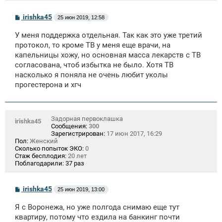
С
irishka45
25 июн 2019, 12:58
о
о
У меня поддержка отдельная. Так как это уже третий
б
щ
протокол, то кроме ТВ у меня еще врачи, на
е
капельницы хожу, но основная масса лекарств с ТВ
н
согласована, чтоб избытка не было. Хотя ТВ
и
е
насколько я поняла не очень любит уколы
прогестерона и хгч
Задорная первоклашка
irishka45
Сообщения:
300
Зарегистрирован:
17 июн 2017, 16:29
Пол:
Женский
Сколько попыток ЭКО:
0
Стаж бесплодия:
20 лет
Поблагодарили:
37 раз
С
irishka45
25 июн 2019, 13:00
о
о
Я с Воронежа, но уже полгода снимаю еще тут
б
щ
квартиру, потому что ездила на банкинг почти