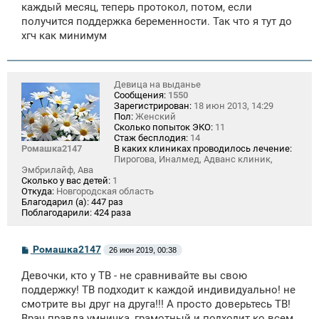
е
каждый месяц, теперь протокол, потом, если
н
получится поддержка беременности. Так что я тут до
и
е
хгч как минимум
Девица на выданье
Сообщения:
1550
Зарегистрирован:
18 июн 2013, 14:29
Пол:
Женский
Сколько попыток ЭКО:
11
Стаж бесплодия:
14
Ромашка2147
В каких клиниках проводилось лечение:
Пирогова, Иналмед, Адванс клиник,
Эмбрилайф, Ава
Сколько у вас детей:
1
Откуда:
Новгородская область
Благодарил (а):
447 раз
Поблагодарили:
424 раза
С
Ромашка2147
26 июн 2019, 00:38
о
о
Девочки, кто у ТВ - не сравнивайте вы свою
б
щ
поддержку! ТВ подходит к каждой индивидуально! не
е
смотрите вы друг на друга!!! А просто доверьтесь ТВ!
н
Врач правда умничка, грамотный и подходит ко всем
и