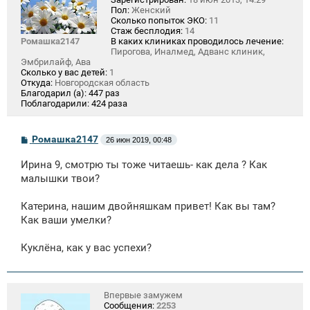
Пол:
Женский
Сколько попыток ЭКО:
11
Стаж бесплодия:
14
Ромашка2147
В каких клиниках проводилось лечение:
Пирогова, Иналмед, Адванс клиник,
Эмбрилайф, Ава
Сколько у вас детей:
1
Откуда:
Новгородская область
Благодарил (а):
447 раз
Поблагодарили:
424 раза
С
Ромашка2147
26 июн 2019, 00:48
о
о
Ирина 9, смотрю ты тоже читаешь- как дела ? Как
б
щ
малышки твои?
е
н
Катерина, нашим двойняшкам привет! Как вы там?
и
е
Как ваши умелки?
Куклёна, как у вас успехи?
Впервые замужем
Сообщения:
2253