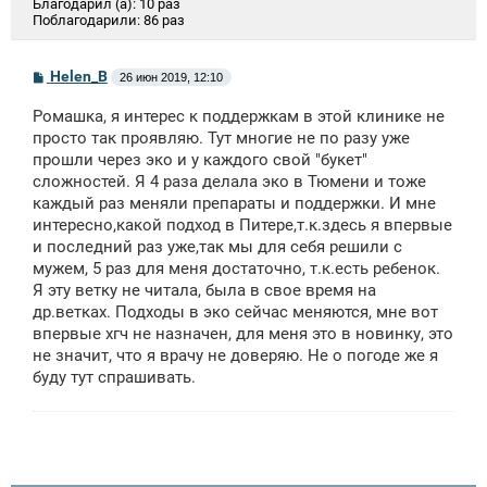
Благодарил (а):
10 раз
Поблагодарили:
86 раз
С
Helen_B
26 июн 2019, 12:10
о
о
Ромашка, я интерес к поддержкам в этой клинике не
б
щ
просто так проявляю. Тут многие не по разу уже
е
прошли через эко и у каждого свой "букет"
н
сложностей. Я 4 раза делала эко в Тюмени и тоже
и
е
каждый раз меняли препараты и поддержки. И мне
интересно,какой подход в Питере,т.к.здесь я впервые
и последний раз уже,так мы для себя решили с
мужем, 5 раз для меня достаточно, т.к.есть ребенок.
Я эту ветку не читала, была в свое время на
др.ветках. Подходы в эко сейчас меняются, мне вот
впервые хгч не назначен, для меня это в новинку, это
не значит, что я врачу не доверяю. Не о погоде же я
буду тут спрашивать.