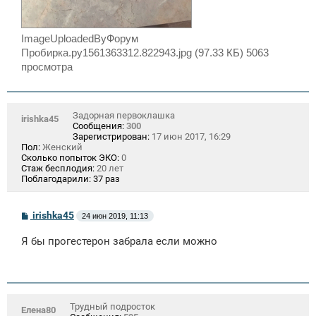
ImageUploadedByФорум
Пробирка.ру1561363312.822943.jpg (97.33 КБ) 5063
просмотра
Задорная первоклашка
irishka45
Сообщения:
300
Зарегистрирован:
17 июн 2017, 16:29
Пол:
Женский
Сколько попыток ЭКО:
0
Стаж бесплодия:
20 лет
Поблагодарили:
37 раз
С
irishka45
24 июн 2019, 11:13
о
о
Я бы прогестерон забрала если можно
б
щ
е
н
и
е
Трудный подросток
Елена80