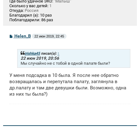
Где было удачное ЭКО:
"Малыш"
Сколько у вас детей:
1
Откуда:
Россия
Благодарил (а):
10 раз
Поблагодарили:
86 раз
С
Helen_B
22 июн 2019, 22:45
о
о
б
щ
irishka45
писал(а):
↑
е
22 июн 2019, 20:56
н
Мы случайно не с тобой в одной палате были?
и
е
У меня подсадка в 10 была. Я после нее обратно
возвращалась и перепутала палату, заглянула в
др.палату и там две девушки были. Возможно, одна
из них ты была?)