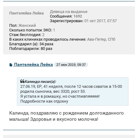
Девица на выданье
Пантелейка Лейка
Сообщения:
1692
Зарегистрирован:
01 окт 2017, 07:57
Пол:
Женский
Сколько попыток ЭКО:
1
Стаж бесплодия:
2
В каких клиниках проводилось лечение:
Ава-Петер, СПб
Благодарил (а):
34 раза
Поблагодарили:
80 раз
С
Пантелейка Лейка
27 июн 2019, 09:37
о
о
б
щ
Калинда писал(а):
е
27.06.19, ЕР, 41 неделя, после 12 часов схваток в 15-00
н
родила сыночка, вес 3320, рост 53.
и
Я устала и в ромашку, но счастливпяяяяя!
е
Подробности как отдохну
Калинда, поздравляю с рождением долгожданного
малыша! Здоровья и вкусного молочка!