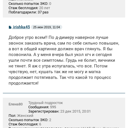
Сколько попыток ЭКО:
0
Стаж бесплодия:
20 лет
Поблагодарили:
37 раз
С
irishka45
25 июн 2019, 11:04
о
о
Доброе утро всем!! По д-димеру наверное лучше
б
щ
звонок заказать врача, сам по себе сильно повышен,
е
а вот в общей картинке должен врач глянуть. Я бы
н
позвонила. А у меня вчера был укол хгч и сегодня
и
е
ушли почти все симптомы. Грудь не болит, яичники
не тянет. Я аж с утра испугалась, что все. Потом
чувствую, нет, кушать так же не могу и матка
продолжает потягивать. Так что какой то процесс
продолжается!
Трудный подросток
Елена80
Сообщения:
595
Зарегистрирован:
23 дек 2015, 20:01
Пол:
Женский
Сколько попыток ЭКО:
2
Стаж бесплодия:
6