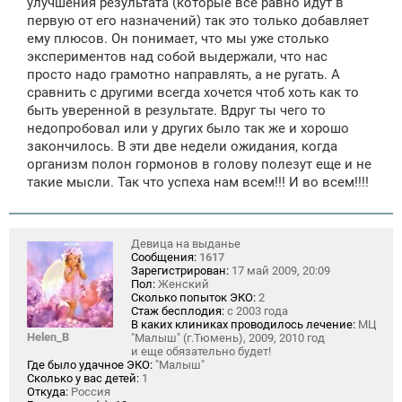
улучшения результата (которые все равно идут в
первую от его назначений) так это только добавляет
ему плюсов. Он понимает, что мы уже столько
экспериментов над собой выдержали, что нас
просто надо грамотно направлять, а не ругать. А
сравнить с другими всегда хочется чтоб хоть как то
быть уверенной в результате. Вдруг ты чего то
недопробовал или у других было так же и хорошо
закончилось. В эти две недели ожидания, когда
организм полон гормонов в голову полезут еще и не
такие мысли. Так что успеха нам всем!!! И во всем!!!!
Девица на выданье
Сообщения:
1617
Зарегистрирован:
17 май 2009, 20:09
Пол:
Женский
Сколько попыток ЭКО:
2
Стаж бесплодия:
с 2003 года
В каких клиниках проводилось лечение:
МЦ
Helen_B
"Малыш" (г.Тюмень), 2009, 2010 год
и еще обязательно будет!
Где было удачное ЭКО:
"Малыш"
Сколько у вас детей:
1
Откуда:
Россия