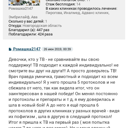
Стаж бесплодия:
14
Ромашка2147
В каких клиниках проводилось лечение:
Пирогова, Иналмед, Адванс клиник,
Эмбрилайф, Ава
Сколько у вас детей:
1
Откуда:
Новгородская область
Благодарил (а):
447 раз
Поблагодарили:
424 раза
С
Ромашка2147
26 июн 2019, 00:39
о
о
Девочки, кто у ТВ - не сравнивайте вы свою
б
щ
поддержку! ТВ подходит к каждой индивидуально! не
е
смотрите вы друг на друга!!! А просто доверьтесь ТВ!
н
Врач правда умничка, грамотный и подходит ко всем
и
е
индивидуально! Я у него прошла 5 протоколов и не
сбежала от него, так как видела итог, что он
заинтересован в нашей победе! Он менял постоянно
и протоколы и препараты и т д, я ему доверилась и
шла в новый бой! А до него я ещё прошла 6
протоколов в других клиниках у разных врачей - видя
их пофигизм , шла в другую в следущий протокол!
Итог я пришла к ТВ на первый раз ( моя попытка
номер 7 до него и все мимо). Но у меня сложный