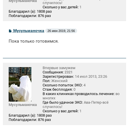
Мусульманочка
случилось!
Сколько у вас детей:
1
Благодарил (а):
1808 раз
Поблагодарили:
876 раз
С
Мусульманочка
26 июн 2019, 21:56
о
о
Пока только готовимся.
б
щ
е
н
и
е
Впервые замужем
Сообщения:
2321
Зарегистрирован:
14 июл 2013, 23:26
Пол:
Женский
Сколько попыток ЭКО:
4
Стаж бесплодия:
0
В каких клиниках проводилось лечение:
во
многих
Где было удачное ЭКО:
Ава-Петер-всё
Мусульманочка
случилось!
Сколько у вас детей:
1
Благодарил (а):
1808 раз
Поблагодарили:
876 раз