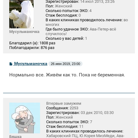
Зарегистрирован:
14 июл 2013, 23:26
Пол:
Женский
Сколько попыток ЭКО:
4
Стаж бесплодия:
0
В каких клиниках проводилось лечение:
во
многих
Где было удачное ЭКО:
Ава-Петер-всё
Мусульманочка
случилось!
Сколько у вас детей:
1
Благодарил (а):
1808 раз
Поблагодарили:
876 раз
С
Мусульманочка
26 июн 2019, 23:00
о
о
Нормально все. Живём как то. Пока не беременная.
б
щ
е
н
и
е
Впервые замужем
Сообщения:
2253
Зарегистрирован:
03 дек 2010, 03:30
Пол:
Женский
Сколько попыток ЭКО:
7
Стаж бесплодия:
11
В каких клиниках проводилось лечение:
Хабаровский ПЦ, Ю.Корея МизМеди, Ава-
Бяшка_