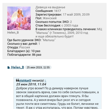
Девица на выданье
Сообщения:
1617
Зарегистрирован:
17 май 2009, 20:09
Пол:
Женский
Сколько попыток ЭКО:
2
Стаж бесплодия:
с 2003 года
В каких клиниках проводилось лечение:
МЦ
Helen_B
"Малыш" (г.Тюмень), 2009, 2010 год
и еще обязательно будет!
Где было удачное ЭКО:
"Малыш"
Сколько у вас детей:
1
Откуда:
Россия
Благодарил (а):
10 раз
Поблагодарили:
86 раз
С
Helen_B
25 июн 2019, 11:55
о
о
б
щ
irishka45
писал(а):
↑
е
25 июн 2019, 11:04
н
Доброе утро всем!! По д-димеру наверное лучше
и
звонок заказать врача, сам по себе сильно повышен, а
е
вот в общей картинке должен врач глянуть. Я бы
позвонила. А у меня вчера был укол хгч и сегодня
ушли почти все симптомы. Грудь не болит, яичники не
тянет. Я аж с утра испугалась, что все. Потом чувствую,