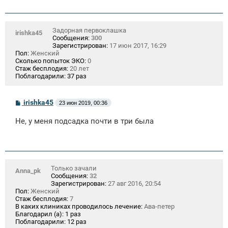
Задорная первоклашка
irishka45
Сообщения:
300
Зарегистрирован:
17 июн 2017, 16:29
Пол:
Женский
Сколько попыток ЭКО:
0
Стаж бесплодия:
20 лет
Поблагодарили:
37 раз
С
irishka45
23 июн 2019, 00:36
о
о
Не, у меня подсадка почти в три была
б
щ
е
н
и
е
Только зачали
Anna_pk
Сообщения:
32
Зарегистрирован:
27 авг 2016, 20:54
Пол:
Женский
Стаж бесплодия:
7
В каких клиниках проводилось лечение:
Ава-петер
Благодарил (а):
1 раз
Поблагодарили:
12 раз