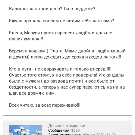
о
о
Калинда, как твои дела? Ты в роддоме?
б
щ
е
Ежуля пропала совсем не видим тебя, как сама?
н
и
е
Елена, Маруся просто прелесть, ждём и дальше
ваших умелок!!!
Беременнюшкам ( Плато, Маме двойни - ждём малый
и другим) легко доходить до срока и родов легких!!!
Кто в пути - не сворачивать и только вперёд!!!!!
Счастье того стоит, я на себе проверила! И скандалы
были с мужем ( до развода почти) и все было от
бездетности, а теперь у нас супер пара, от сына ни на
шаг, все время с ним.
Всех читаю, за всех переживаю!!!
Девица на выданье
Сообщения:
1550
Зарегистрирован:
18 июн 2013, 14:29