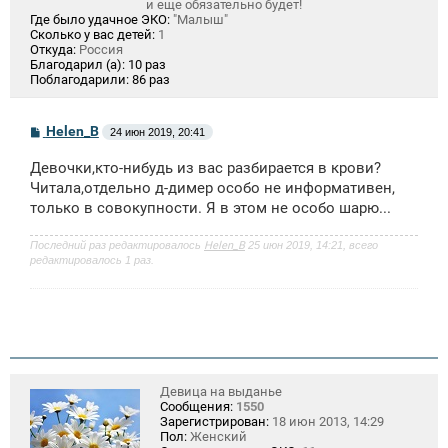
и еще обязательно будет!
Где было удачное ЭКО:
"Малыш"
Сколько у вас детей:
1
Откуда:
Россия
Благодарил (а):
10 раз
Поблагодарили:
86 раз
С
Helen_B
24 июн 2019, 20:41
о
о
Девочки,кто-нибудь из вас разбирается в крови?
б
щ
Читала,отдельно д-димер особо не информативен,
е
только в совокупности. Я в этом не особо шарю...
н
и
е
Последний раз редактировалось
Helen_B
25 июн 2019, 14:21, всего
редактировалось 1 раз.
Девица на выданье
Сообщения:
1550
Зарегистрирован:
18 июн 2013, 14:29
Пол:
Женский