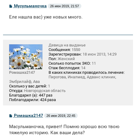
С
Мусульманочка
26 июн 2019, 21:57
о
о
Еле нашла вас) уже новых много.
б
щ
е
н
и
е
Девица на выданье
Сообщения:
1550
Зарегистрирован:
18 июн 2013, 14:29
Пол:
Женский
Сколько попыток ЭКО:
11
Стаж бесплодия:
14
Ромашка2147
В каких клиниках проводилось лечение:
Пирогова, Иналмед, Адванс клиник,
Эмбрилайф, Ава
Сколько у вас детей:
1
Откуда:
Новгородская область
Благодарил (а):
447 раз
Поблагодарили:
424 раза
С
Ромашка2147
26 июн 2019, 22:45
о
о
Масульманочка, привет! Помню хорошо всю твою
б
щ
тяжелую историю. Как ваши дела?