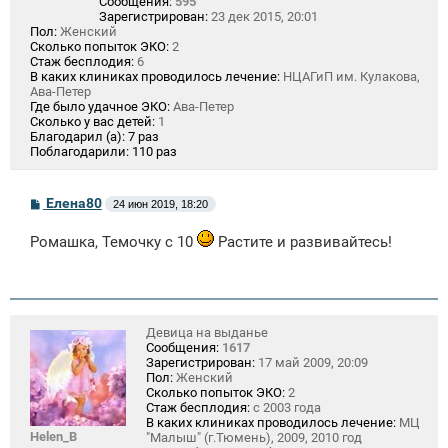
Сообщения:
595
Зарегистрирован:
23 дек 2015, 20:01
Пол:
Женский
Сколько попыток ЭКО:
2
Стаж бесплодия:
6
В каких клиниках проводилось лечение:
НЦАГиП им. Кулакова,
Ава-Петер
Где было удачное ЭКО:
Ава-Петер
Сколько у вас детей:
1
Благодарил (а):
7 раз
Поблагодарили:
110 раз
С
Елена80
24 июн 2019, 18:20
о
о
Ромашка, Темочку с 10
Растите и развивайтесь!
б
щ
е
н
и
е
Девица на выданье
Сообщения:
1617
Зарегистрирован:
17 май 2009, 20:09
Пол:
Женский
Сколько попыток ЭКО:
2
Стаж бесплодия:
с 2003 года
В каких клиниках проводилось лечение:
МЦ
Helen_B
"Малыш" (г.Тюмень), 2009, 2010 год