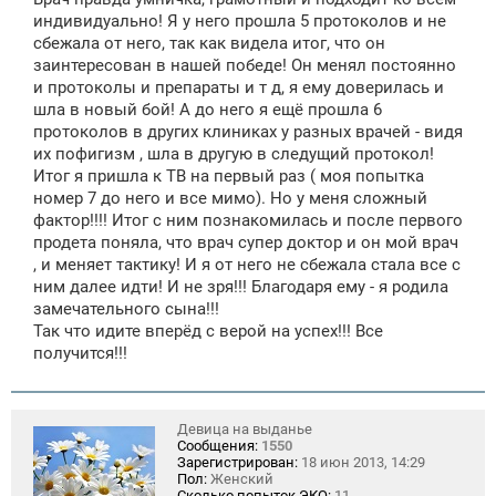
е
индивидуально! Я у него прошла 5 протоколов и не
сбежала от него, так как видела итог, что он
заинтересован в нашей победе! Он менял постоянно
и протоколы и препараты и т д, я ему доверилась и
шла в новый бой! А до него я ещё прошла 6
протоколов в других клиниках у разных врачей - видя
их пофигизм , шла в другую в следущий протокол!
Итог я пришла к ТВ на первый раз ( моя попытка
номер 7 до него и все мимо). Но у меня сложный
фактор!!!! Итог с ним познакомилась и после первого
продета поняла, что врач супер доктор и он мой врач
, и меняет тактику! И я от него не сбежала стала все с
ним далее идти! И не зря!!! Благодаря ему - я родила
замечательного сына!!!
Так что идите вперёд с верой на успех!!! Все
получится!!!
Девица на выданье
Сообщения:
1550
Зарегистрирован:
18 июн 2013, 14:29
Пол:
Женский
Сколько попыток ЭКО:
11