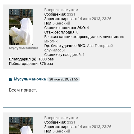
Впервые замужем
Сообщения:
2321
Зарегистрирован:
14 июл 2013, 23:26
Пол:
Женский
Сколько попыток ЭКО:
4
Стаж бесплодия:
0
В каких клиниках проводилось лечение:
во
многих
Где было удачное ЭКО:
Ава-Петер-всё
Мусульманочка
случилось!
Сколько у вас детей:
1
Благодарил (а):
1808 раз
Поблагодарили:
876 раз
С
Мусульманочка
26 июн 2019, 21:55
о
о
Всем привет.
б
щ
е
н
и
е
Впервые замужем
Сообщения:
2321
Зарегистрирован:
14 июл 2013, 23:26
Пол:
Женский