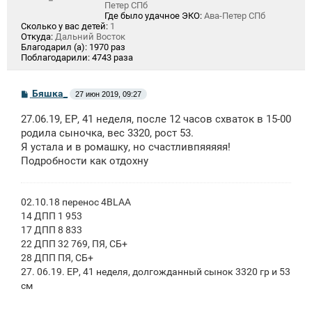
Петер СПб
Где было удачное ЭКО:
Ава-Петер СПб
Сколько у вас детей:
1
Откуда:
Дальний Восток
Благодарил (а):
1970 раз
Поблагодарили:
4743 раза
С
Бяшка_
27 июн 2019, 09:27
о
о
27.06.19, ЕР, 41 неделя, после 12 часов схваток в 15-00
б
щ
родила сыночка, вес 3320, рост 53.
е
Я устала и в ромашку, но счастливпяяяяя!
н
Подробности как отдохну
и
е
02.10.18 перенос 4BLAA
14 ДПП 1 953
17 ДПП 8 833
22 ДПП 32 769, ПЯ, СБ+
28 ДПП ПЯ, СБ+
27. 06.19. ЕР, 41 неделя, долгожданный сынок 3320 гр и 53
см