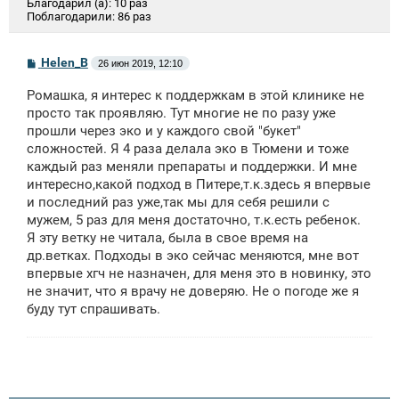
Благодарил (а):
10 раз
Поблагодарили:
86 раз
С
Helen_B
26 июн 2019, 12:10
о
о
Ромашка, я интерес к поддержкам в этой клинике не
б
щ
просто так проявляю. Тут многие не по разу уже
е
прошли через эко и у каждого свой "букет"
н
сложностей. Я 4 раза делала эко в Тюмени и тоже
и
е
каждый раз меняли препараты и поддержки. И мне
интересно,какой подход в Питере,т.к.здесь я впервые
и последний раз уже,так мы для себя решили с
мужем, 5 раз для меня достаточно, т.к.есть ребенок.
Я эту ветку не читала, была в свое время на
др.ветках. Подходы в эко сейчас меняются, мне вот
впервые хгч не назначен, для меня это в новинку, это
не значит, что я врачу не доверяю. Не о погоде же я
буду тут спрашивать.