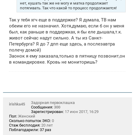
нет, кушать так же не могу и матка продолжает
потягивать. Так что какой то процесс продолжается!
Так у тебя хгч еще в поддержке? Я думала, ТВ нам
обеим его не назначил. Хотя,думаю, если б он у меня
был, как раньше в поддержках, я бы еле дышала,т.к.
живот сейчас надут сильно. А ты из Санкт-
Петербурга? Я до 7 дпп еще здесь, а послезавтра
полечу домой)
Заонок я ему заказала,только в пятницу позвонит,он
в командировке. Кровь не мониторишь?
Задорная первоклашка
irishka45
Сообщения:
300
Зарегистрирован:
17 июн 2017, 16:29
Пол:
Женский
Сколько попыток ЭКО:
0
Стаж бесплодия:
20 лет
Поблагодарили:
37 раз