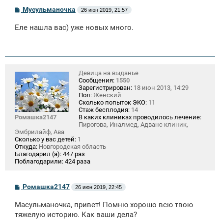
С
Мусульманочка
26 июн 2019, 21:57
о
о
Еле нашла вас) уже новых много.
б
щ
е
н
и
е
Девица на выданье
Сообщения:
1550
Зарегистрирован:
18 июн 2013, 14:29
Пол:
Женский
Сколько попыток ЭКО:
11
Стаж бесплодия:
14
Ромашка2147
В каких клиниках проводилось лечение:
Пирогова, Иналмед, Адванс клиник,
Эмбрилайф, Ава
Сколько у вас детей:
1
Откуда:
Новгородская область
Благодарил (а):
447 раз
Поблагодарили:
424 раза
С
Ромашка2147
26 июн 2019, 22:45
о
о
Масульманочка, привет! Помню хорошо всю твою
б
щ
тяжелую историю. Как ваши дела?