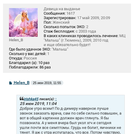
Девица на выданье
Сообщения:
1617
Зарегистрирован:
17 май 2009, 20:09
Пол:
Женский
Сколько попыток ЭКО:
2
Стаж бесплодия:
с 2003 года
В каких клиниках проводилось лечение:
МЦ
Helen_B
"Малыш" (г.Тюмень), 2009, 2010 год
и еще обязательно будет!
Где было удачное ЭКО:
"Малыш"
Сколько у вас детей:
1
Откуда:
Россия
Благодарил (а):
10 раз
Поблагодарили:
86 раз
С
Helen_B
25 июн 2019, 11:55
о
о
б
щ
irishka45
писал(а):
↑
е
25 июн 2019, 11:04
н
Доброе утро всем!! По д-димеру наверное лучше
и
звонок заказать врача, сам по себе сильно повышен, а
е
вот в общей картинке должен врач глянуть. Я бы
позвонила. А у меня вчера был укол хгч и сегодня
ушли почти все симптомы. Грудь не болит, яичники не
тянет. Я аж с утра испугалась, что все. Потом чувствую,