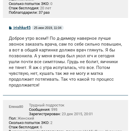
Сколько попыток ЭКО:
0
Стаж бесплодия:
20 лет
Поблагодарили:
37 раз
С
irishka45
25 июн 2019, 11:04
о
о
Доброе утро всем!! По д-димеру наверное лучше
б
щ
звонок заказать врача, сам по себе сильно повышен,
е
а вот в общей картинке должен врач глянуть. Я бы
н
позвонила. А у меня вчера был укол хгч и сегодня
и
е
ушли почти все симптомы. Грудь не болит, яичники
не тянет. Я аж с утра испугалась, что все. Потом
чувствую, нет, кушать так же не могу и матка
продолжает потягивать. Так что какой то процесс
продолжается!
Трудный подросток
Елена80
Сообщения:
595
Зарегистрирован:
23 дек 2015, 20:01
Пол:
Женский
Сколько попыток ЭКО:
2
Стаж бесплодия:
6