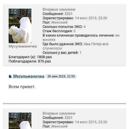
Впервые замужем
Сообщения:
2321
Зарегистрирован:
14 июл 2013, 23:26
Пол:
Женский
Сколько попыток ЭКО:
4
Стаж бесплодия:
0
В каких клиниках проводилось лечение:
во
многих
Где было удачное ЭКО:
Ава-Петер-всё
Мусульманочка
случилось!
Сколько у вас детей:
1
Благодарил (а):
1808 раз
Поблагодарили:
876 раз
С
Мусульманочка
26 июн 2019, 21:55
о
о
Всем привет.
б
щ
е
н
и
е
Впервые замужем
Сообщения:
2321
Зарегистрирован:
14 июл 2013, 23:26
Пол:
Женский