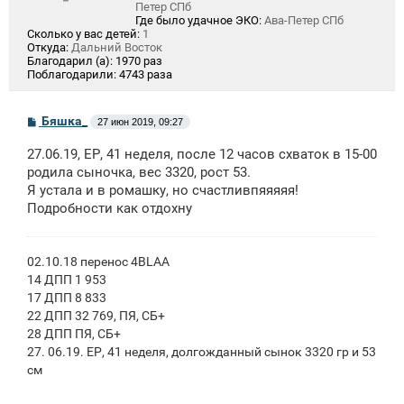
Петер СПб
Где было удачное ЭКО:
Ава-Петер СПб
Сколько у вас детей:
1
Откуда:
Дальний Восток
Благодарил (а):
1970 раз
Поблагодарили:
4743 раза
С
Бяшка_
27 июн 2019, 09:27
о
о
27.06.19, ЕР, 41 неделя, после 12 часов схваток в 15-00
б
щ
родила сыночка, вес 3320, рост 53.
е
Я устала и в ромашку, но счастливпяяяяя!
н
Подробности как отдохну
и
е
02.10.18 перенос 4BLAA
14 ДПП 1 953
17 ДПП 8 833
22 ДПП 32 769, ПЯ, СБ+
28 ДПП ПЯ, СБ+
27. 06.19. ЕР, 41 неделя, долгожданный сынок 3320 гр и 53
см