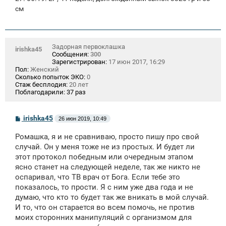
см
Задорная первоклашка
irishka45
Сообщения:
300
Зарегистрирован:
17 июн 2017, 16:29
Пол:
Женский
Сколько попыток ЭКО:
0
Стаж бесплодия:
20 лет
Поблагодарили:
37 раз
С
irishka45
26 июн 2019, 10:49
о
о
Ромашка, я и не сравниваю, просто пишу про свой
б
щ
случай. Он у меня тоже не из простых. И будет ли
е
этот протокол победным или очередным этапом
н
ясно станет на следующей неделе, так же никто не
и
е
оспаривал, что ТВ врач от Бога. Если тебе это
показалось, то прости. Я с ним уже два года и не
думаю, что кто то будет так же вникать в мой случай.
И то, что он старается во всем помочь, не против
моих сторонних манипуляций с организмом для