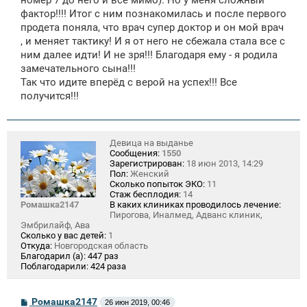
фактор!!!! Итог с ним познакомилась и после первого
продета поняла, что врач супер доктор и он мой врач
, и меняет тактику! И я от него не сбежала стала все с
ним далее идти! И не зря!!! Благодаря ему - я родила
замечательного сына!!!
Так что идите вперёд с верой на успех!!! Все
получится!!!
Девица на выданье
Сообщения:
1550
Зарегистрирован:
18 июн 2013, 14:29
Пол:
Женский
Сколько попыток ЭКО:
11
Стаж бесплодия:
14
Ромашка2147
В каких клиниках проводилось лечение:
Пирогова, Иналмед, Адванс клиник,
Эмбрилайф, Ава
Сколько у вас детей:
1
Откуда:
Новгородская область
Благодарил (а):
447 раз
Поблагодарили:
424 раза
С
Ромашка2147
26 июн 2019, 00:46