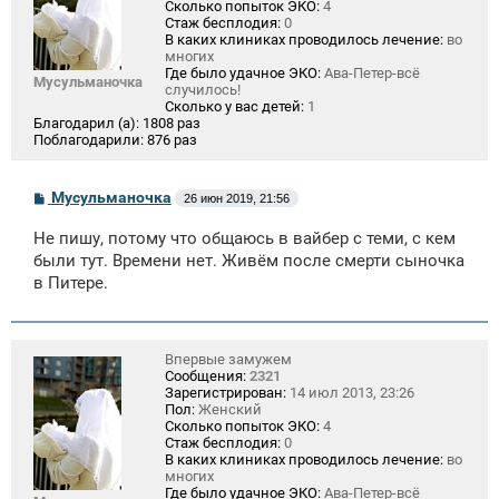
Сколько попыток ЭКО:
4
Стаж бесплодия:
0
В каких клиниках проводилось лечение:
во
многих
Где было удачное ЭКО:
Ава-Петер-всё
Мусульманочка
случилось!
Сколько у вас детей:
1
Благодарил (а):
1808 раз
Поблагодарили:
876 раз
С
Мусульманочка
26 июн 2019, 21:56
о
о
Не пишу, потому что общаюсь в вайбер с теми, с кем
б
щ
были тут. Времени нет. Живём после смерти сыночка
е
в Питере.
н
и
е
Впервые замужем
Сообщения:
2321
Зарегистрирован:
14 июл 2013, 23:26
Пол:
Женский
Сколько попыток ЭКО:
4
Стаж бесплодия:
0
В каких клиниках проводилось лечение:
во
многих
Где было удачное ЭКО:
Ава-Петер-всё