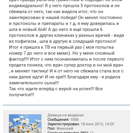
е
индивидуально! Я у него прошла 5 протоколов и не
сбежала от него, так как видела итог, что он
заинтересован в нашей победе! Он менял постоянно
и протоколы и препараты и т д, я ему доверилась и
шла в новый бой! А до него я ещё прошла 6
протоколов в других клиниках у разных врачей - видя
их пофигизм , шла в другую в следущий протокол!
Итог я пришла к ТВ на первый раз ( моя попытка
номер 7 до него и все мимо). Но у меня сложный
фактор!!!! Итог с ним познакомилась и после первого
продета поняла, что врач супер доктор и он мой врач
, и меняет тактику! И я от него не сбежала стала все с
ним далее идти! И не зря!!! Благодаря ему - я родила
замечательного сына!!!
Так что идите вперёд с верой на успех!!! Все
получится!!!
Девица на выданье
Сообщения:
1550
Зарегистрирован:
18 июн 2013, 14:29
Пол:
Женский
Сколько попыток ЭКО:
11