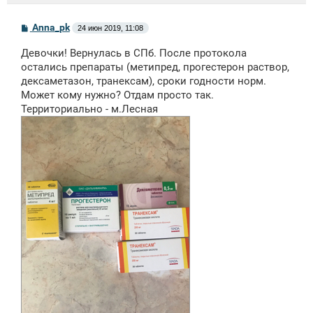
С
Anna_pk
24 июн 2019, 11:08
о
о
Девочки! Вернулась в СПб. После протокола
б
щ
остались препараты (метипред, прогестерон раствор,
е
дексаметазон, транексам), сроки годности норм.
н
Может кому нужно? Отдам просто так.
и
е
Территориально - м.Лесная