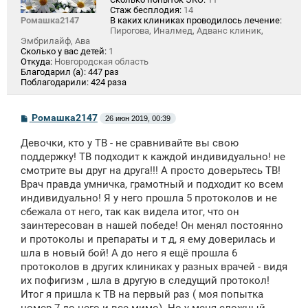
Стаж бесплодия:
14
Ромашка2147
В каких клиниках проводилось лечение:
Пирогова, Иналмед, Адванс клиник,
Эмбрилайф, Ава
Сколько у вас детей:
1
Откуда:
Новгородская область
Благодарил (а):
447 раз
Поблагодарили:
424 раза
С
Ромашка2147
26 июн 2019, 00:39
о
о
Девочки, кто у ТВ - не сравнивайте вы свою
б
щ
поддержку! ТВ подходит к каждой индивидуально! не
е
смотрите вы друг на друга!!! А просто доверьтесь ТВ!
н
Врач правда умничка, грамотный и подходит ко всем
и
е
индивидуально! Я у него прошла 5 протоколов и не
сбежала от него, так как видела итог, что он
заинтересован в нашей победе! Он менял постоянно
и протоколы и препараты и т д, я ему доверилась и
шла в новый бой! А до него я ещё прошла 6
протоколов в других клиниках у разных врачей - видя
их пофигизм , шла в другую в следущий протокол!
Итог я пришла к ТВ на первый раз ( моя попытка
номер 7 до него и все мимо). Но у меня сложный