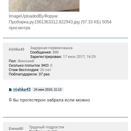
ImageUploadedByФорум
Пробирка.ру1561363312.822943.jpg (97.33 КБ) 5054
просмотра
Задорная первоклашка
irishka45
Сообщения:
300
Зарегистрирован:
17 июн 2017, 16:29
Пол:
Женский
Сколько попыток ЭКО:
0
Стаж бесплодия:
20 лет
Поблагодарили:
37 раз
С
irishka45
24 июн 2019, 11:13
о
о
Я бы прогестерон забрала если можно
б
щ
е
н
и
е
Трудный подросток
Елена80