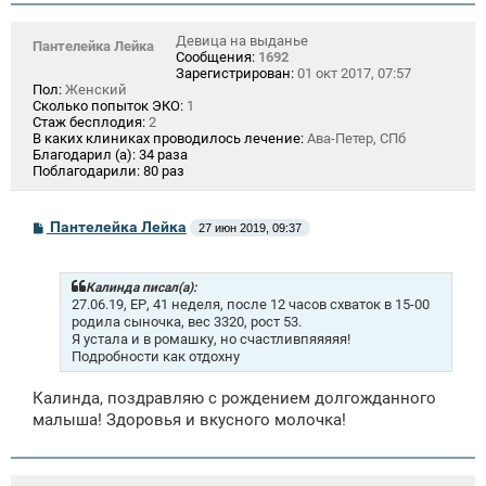
Девица на выданье
Пантелейка Лейка
Сообщения:
1692
Зарегистрирован:
01 окт 2017, 07:57
Пол:
Женский
Сколько попыток ЭКО:
1
Стаж бесплодия:
2
В каких клиниках проводилось лечение:
Ава-Петер, СПб
Благодарил (а):
34 раза
Поблагодарили:
80 раз
С
Пантелейка Лейка
27 июн 2019, 09:37
о
о
б
щ
Калинда писал(а):
е
27.06.19, ЕР, 41 неделя, после 12 часов схваток в 15-00
н
родила сыночка, вес 3320, рост 53.
и
Я устала и в ромашку, но счастливпяяяяя!
е
Подробности как отдохну
Калинда, поздравляю с рождением долгожданного
малыша! Здоровья и вкусного молочка!