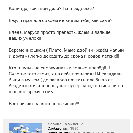
о
о
Калинда, как твои дела? Ты в роддоме?
б
щ
е
Ежуля пропала совсем не видим тебя, как сама?
н
и
е
Елена, Маруся просто прелесть, ждём и дальше
ваших умелок!!!
Беременнюшкам ( Плато, Маме двойни - ждём малый
и другим) легко доходить до срока и родов легких!!!
Кто в пути - не сворачивать и только вперёд!!!!!
Счастье того стоит, я на себе проверила! И скандалы
были с мужем ( до развода почти) и все было от
бездетности, а теперь у нас супер пара, от сына ни на
шаг, все время с ним.
Всех читаю, за всех переживаю!!!
Девица на выданье
Сообщения:
1550
Зарегистрирован:
18 июн 2013, 14:29