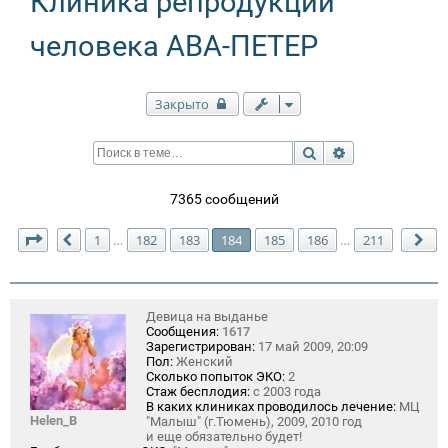
Клиника репродукции
человека АВА-ПЕТЕР
Закрыто
Поиск
Расширенный п
7365 сообщений
Страница
184
из
211
1
182
183
184
185
186
211
…
…
Пред.
Сл
Девица на выданье
Сообщения:
1617
Зарегистрирован:
17 май 2009, 20:09
Пол:
Женский
Сколько попыток ЭКО:
2
Стаж бесплодия:
с 2003 года
В каких клиниках проводилось лечение:
МЦ
Helen_B
"Малыш" (г.Тюмень), 2009, 2010 год
и еще обязательно будет!