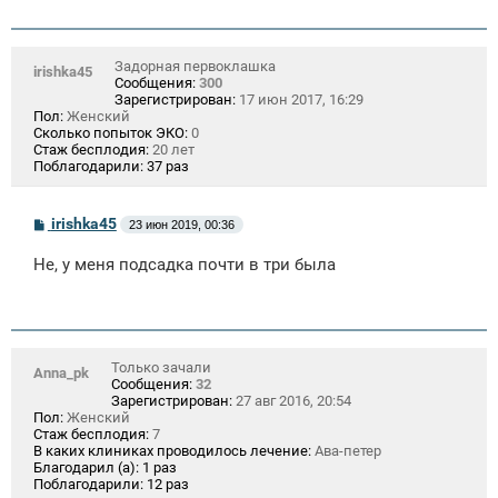
Задорная первоклашка
irishka45
Сообщения:
300
Зарегистрирован:
17 июн 2017, 16:29
Пол:
Женский
Сколько попыток ЭКО:
0
Стаж бесплодия:
20 лет
Поблагодарили:
37 раз
С
irishka45
23 июн 2019, 00:36
о
о
Не, у меня подсадка почти в три была
б
щ
е
н
и
е
Только зачали
Anna_pk
Сообщения:
32
Зарегистрирован:
27 авг 2016, 20:54
Пол:
Женский
Стаж бесплодия:
7
В каких клиниках проводилось лечение:
Ава-петер
Благодарил (а):
1 раз
Поблагодарили:
12 раз