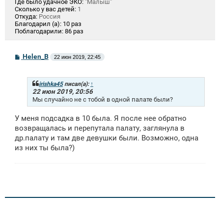
Где было удачное ЭКО:
"Малыш"
Сколько у вас детей:
1
Откуда:
Россия
Благодарил (а):
10 раз
Поблагодарили:
86 раз
С
Helen_B
22 июн 2019, 22:45
о
о
б
щ
irishka45
писал(а):
↑
е
22 июн 2019, 20:56
н
Мы случайно не с тобой в одной палате были?
и
е
У меня подсадка в 10 была. Я после нее обратно
возвращалась и перепутала палату, заглянула в
др.палату и там две девушки были. Возможно, одна
из них ты была?)