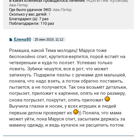
В каких клиниках проводилось лечение:
НЦАГиП им. Кулакова,
Ава-Петер
Где было удачное ЭКО:
Ава-Петер
Сколько у вас детей:
1
Благодарил (а):
7 раз
Поблагодарили:
110 раз
С
Елена80
25 июн 2019, 11:12
о
о
Ромашка, какой Тема молодец! Маруся тоже
б
щ
беспокойно спит, крутится-вертится, порой встаёт на
е
четвереньки и куда-то ползет. Успеваю только
н
ловить. Зубики чешутся, все в рот, что может
и
е
запихнуть. Подарили пазлы с ручками для малышей,
поняла, что надо взять, а потом обратно поставить,
пытается, а не получается. Так она возьмёт детальки,
погрызет, приложит к картинке, опять не по размеру,
снова погрызет, покрутит, опять приложит
Выучила глазки и носик, у всех игрушек и людей
первым делом проверяет их
)) Поняла, что мама
может уйти, пока Маруся спит, засыпаем держась за
мамину одежду, и ведь кулачок не расцепить потом.