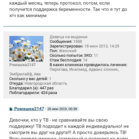
е
каждый месяц, теперь протокол, потом, если
н
получится поддержка беременности. Так что я тут до
и
е
хгч как минимум
Девица на выданье
Сообщения:
1550
Зарегистрирован:
18 июн 2013, 14:29
Пол:
Женский
Сколько попыток ЭКО:
11
Стаж бесплодия:
14
Ромашка2147
В каких клиниках проводилось лечение:
Пирогова, Иналмед, Адванс клиник,
Эмбрилайф, Ава
Сколько у вас детей:
1
Откуда:
Новгородская область
Благодарил (а):
447 раз
Поблагодарили:
424 раза
С
Ромашка2147
26 июн 2019, 00:38
о
о
Девочки, кто у ТВ - не сравнивайте вы свою
б
щ
поддержку! ТВ подходит к каждой индивидуально! не
е
смотрите вы друг на друга!!! А просто доверьтесь ТВ!
н
Врач правда умничка, грамотный и подходит ко всем
и