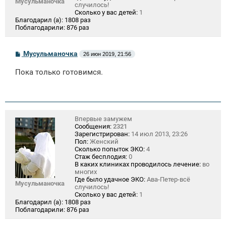
Мусульманочка
случилось!
Сколько у вас детей:
1
Благодарил (а):
1808 раз
Поблагодарили:
876 раз
С
Мусульманочка
26 июн 2019, 21:56
о
о
Пока только готовимся.
б
щ
е
н
и
е
Впервые замужем
Сообщения:
2321
Зарегистрирован:
14 июл 2013, 23:26
Пол:
Женский
Сколько попыток ЭКО:
4
Стаж бесплодия:
0
В каких клиниках проводилось лечение:
во
многих
Где было удачное ЭКО:
Ава-Петер-всё
Мусульманочка
случилось!
Сколько у вас детей:
1
Благодарил (а):
1808 раз
Поблагодарили:
876 раз