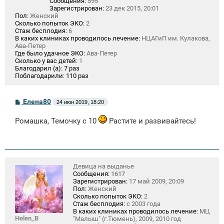
Сообщения:
595
Зарегистрирован:
23 дек 2015, 20:01
Пол:
Женский
Сколько попыток ЭКО:
2
Стаж бесплодия:
6
В каких клиниках проводилось лечение:
НЦАГиП им. Кулакова,
Ава-Петер
Где было удачное ЭКО:
Ава-Петер
Сколько у вас детей:
1
Благодарил (а):
7 раз
Поблагодарили:
110 раз
С
Елена80
24 июн 2019, 18:20
о
о
Ромашка, Темочку с 10
Растите и развивайтесь!
б
щ
е
н
и
е
Девица на выданье
Сообщения:
1617
Зарегистрирован:
17 май 2009, 20:09
Пол:
Женский
Сколько попыток ЭКО:
2
Стаж бесплодия:
с 2003 года
В каких клиниках проводилось лечение:
МЦ
Helen_B
"Малыш" (г.Тюмень), 2009, 2010 год