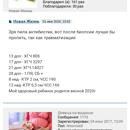
Благодарил (а):
161 раз
Поблагодарили:
30 раз
Новая Жизнь
С
Новая Жизнь
01 июн 2019, 13:52
о
о
Зря пила антибиотик, вот после биопсии лучше бы
б
щ
пропить, так как травматизация
е
н
и
е
13 дпп - ХГЧ 806
17 дпп - ХГЧ 3297
21 дпп- ХГЧ 14027
28 дпп - 1 ПЯ, СБ +
8 нед - КТР 2 см, ЧСС 190
12 нед -КТР 6,5 см ЧСС 166
Мой здоровый ребенок родится весной 2020г
Девица на выданье
Сообщения:
1173
Зарегистрирован:
04 июн 2017, 13:09
Пол:
Женский