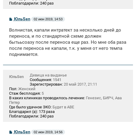
Поблагодарили:
240 раз
С
ЮльSen
02 июн 2019, 14:53
о
о
Волнистая, капали интратект за несколько дней до
б
щ
переноса, и по стандартной схеме должен
е
бытььсоазу после переноса еще раз. Но мне оба раза
н
после переноса не капали, т.к. у меня от него темпа
и
е
поднимается.
Девица на выданье
ЮльSen
Сообщения:
1541
Зарегистрирован:
20 май 2017, 21:11
Пол:
Женский
Стаж бесплодия:
5
В каких клиниках проводилось лечение:
Генезис, БИРЧ, Ава
Петер
Где было удачное ЭКО:
Будет в АВЕ
Благодарил (а):
173 раза
Поблагодарили:
240 раз
С
ЮльSen
02 июн 2019, 14:56
о