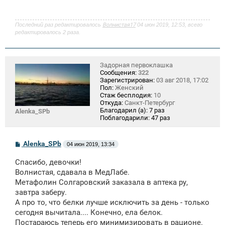
Последний раз редактировалось
Волнистая17
04 июн 2019, 12:53, всего
редактировалось 2 раза.
Задорная первоклашка
Сообщения:
322
Зарегистрирован:
03 авг 2018, 17:02
Пол:
Женский
Стаж бесплодия:
10
Откуда:
Санкт-Петербург
Благодарил (а):
7 раз
Alenka_SPb
Поблагодарили:
47 раз
С
Alenka_SPb
04 июн 2019, 13:34
о
о
Спасибо, девочки!
б
щ
Волнистая, сдавала в МедЛабе.
е
Метафолин Солгаровский заказала в аптека ру,
н
завтра заберу.
и
е
А про то, что белки лучше исключить за день - только
сегодня вычитала.... Конечно, ела белок.
Постараюсь теперь его минимизировать в рационе.