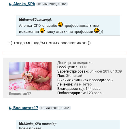
С
Alenka_SPb
01 июн 2019, 16:02
о
о
б
щ
Елена80 писал(а):
е
Аленка_СПб, спасибо
профессиональные
н
и
искажения
пишу статьи по профессии
)))
е
:-) тогда мы ждём новых рассказиков ))
Девица на выданье
Сообщения:
1173
Зарегистрирован:
04 июн 2017, 13:09
Пол:
Женский
В каких клиниках проводилось
лечение:
Ава-Петер
Благодарил (а):
144 раза
Поблагодарили:
123 раза
Волнистая17
С
Волнистая17
01 июн 2019, 16:02
о
о
б
щ
Alenka_SPb писал(а):
е
Всем привет!