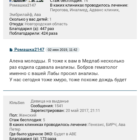
Стаж бесплодия:
14
Ромашка2147
В каких клиниках проводилось лечение:
Пирогова, Иналмед, Адванс клиник,
Эмбрилайф, Ава
Сколько у вас детей:
1
Откуда:
Новгородская область
Благодарил (а):
447 раз
Поблагодарили:
424 раза
С
Ромашка2147
02 июн 2019, 11:42
о
о
Алена молодцы. Я тоже к вам в Медлаб несколько
б
щ
раз ездила сдавала анализы. Бобров гематолог
е
именно с вашей Лабы просил анализы.
н
У нас сегодня тоже хмуро, тоже похоже дождь будет
и
е
Девица на выданье
ЮльSen
Сообщения:
1541
Зарегистрирован:
20 май 2017, 21:11
Пол:
Женский
Стаж бесплодия:
5
В каких клиниках проводилось лечение:
Генезис, БИРЧ, Ава
Петер
Где было удачное ЭКО:
Будет в АВЕ
Благодарил (а):
173 раза