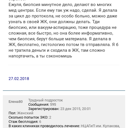
Ежуля, биопсия минутное дело, делают во многих
мед центрах. Если ему так уж надо, сделай. Я делала
за цикл до протокола, не особо больно, можно даже
узнать в своей ЖК, они должны делать. Тди
биопсию, или вакуум-аспирацию, тоже процедура не
сложная, все быстро, но она более информативно,
чем биопсия, берут больше материала. Я делала в
ЖК, бесплатно, гистологию потом тв отправляла. Я б
не тратила деньги и сходила в ЖК, там сложно
напортачить, а ты сэкономишь
27.02.2018
Трудный подросток
Елена80
Сообщения:
595
Зарегистрирован:
23 дек 2015, 20:01
Пол:
Женский
Сколько попыток ЭКО:
2
Стаж бесплодия:
6
В каких клиниках проводилось лечение:
НЦАГиП им. Кулакова,