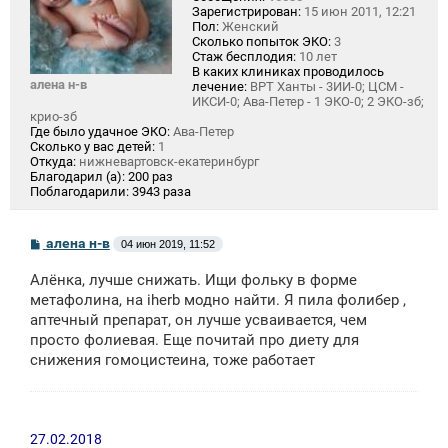
Зарегистрирован:
15 июн 2011, 12:21
Пол:
Женский
Сколько попыток ЭКО:
3
Стаж бесплодия:
10 лет
В каких клиниках проводилось
алена н-в
лечение:
ВРТ Ханты - 3ИИ-0; ЦСМ -
ИКСИ-0; Ава-Петер - 1 ЭКО-0; 2 ЭКО-зб;
крио-зб
Где было удачное ЭКО:
Ава-Петер
Сколько у вас детей:
1
Откуда:
нижневартовск-екатеринбург
Благодарил (а):
200 раз
Поблагодарили:
3943 раза
С
алена н-в
04 июн 2019, 11:52
о
о
Алёнка, лучше снижать. Ищи фольку в форме
б
щ
метафолина, на iherb модно найти. Я пила фолибер ,
е
аптечный препарат, он лучше усваивается, чем
н
просто фолиевая. Еще почитай про диету для
и
е
снижения гомоцистеина, тоже работает
27.02.2018