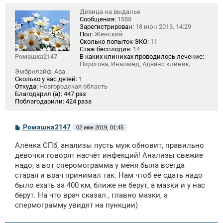
Девица на выданье
Сообщения:
1550
Зарегистрирован:
18 июн 2013, 14:29
Пол:
Женский
Сколько попыток ЭКО:
11
Стаж бесплодия:
14
Ромашка2147
В каких клиниках проводилось лечение:
Пирогова, Иналмед, Адванс клиник,
Эмбрилайф, Ава
Сколько у вас детей:
1
Откуда:
Новгородская область
Благодарил (а):
447 раз
Поблагодарили:
424 раза
С
Ромашка2147
02 июн 2019, 01:45
о
о
Алёнка СПб, анализы пусть муж обновит, правильно
б
щ
девочки говорят насчёт инфекций! Анализы свежие
е
надо, а вот сперомограмма у меня была всегда
н
старая и врач принимал так. Нам чтоб её сдать надо
и
е
было ехать за 400 км, ближе не берут, а мазки и у нас
берут. На что врач сказал , главно мазки, а
спермограмму увидят на пункции)