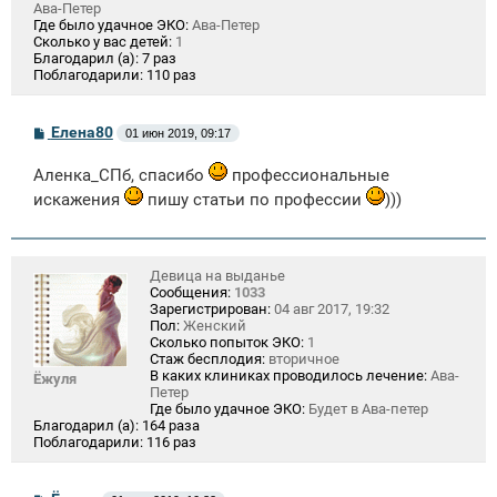
Ава-Петер
Где было удачное ЭКО:
Ава-Петер
Сколько у вас детей:
1
Благодарил (а):
7 раз
Поблагодарили:
110 раз
С
Елена80
01 июн 2019, 09:17
о
о
Аленка_СПб, спасибо
профессиональные
б
щ
искажения
пишу статьи по профессии
)))
е
н
и
е
Девица на выданье
Сообщения:
1033
Зарегистрирован:
04 авг 2017, 19:32
Пол:
Женский
Сколько попыток ЭКО:
1
Стаж бесплодия:
вторичное
В каких клиниках проводилось лечение:
Ава-
Ёжуля
Петер
Где было удачное ЭКО:
Будет в Ава-петер
Благодарил (а):
164 раза
Поблагодарили:
116 раз
С