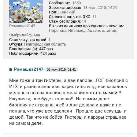
Сообщения:
1550
Зарегистрирован:
18 июн 2013, 14:29
Пол:
Женский
Сколько попыток ЭКО:
11
Стаж бесплодия:
14
Ромашка2147
В каких клиниках проводилось лечение:
Пирогова, Иналмед, Адванс клиник,
Эмбрилайф, Ава
Сколько у вас детей:
1
Откуда:
Новгородская область
Благодарил (а):
447 раз
Поблагодарили:
424 раза
С
Ромашка2147
02 июн 2019, 01:41
о
о
Мне тоже и три гистеры, и две лапоры ,ГСГ, биопсия с
б
щ
ИГХ, и разные анализы кариотипы и тд, все казалось
е
мелочью по сравнению с желанием стать мамой!!!
н
Ежуличка, все будет хорошо!!! На самом деле
и
е
биопсия не страшна, я её в Аве делала и даже и не
понала, что уже все сделали . Прошло две секунды и
домой. Так что не бойся. Гистеры и лароры страшнее
на самом деле.