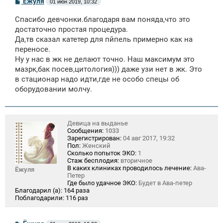
Ёжуля
01 июн 2019, 10:32
о
о
Спасибо девчонки.благодаря вам поняда,что это
б
щ
достаточно простая процедура.
е
Да,тв сказал катетер для пйпель примерно как на
н
переносе.
и
е
Ну у нас в жк не делают точно. Наш максимум это
мазрк,бак посев,цитология))) даже узи нет в жк. Это
в стационар надо идти,где не особо спецы об
оборудовании молчу.
Девица на выданье
Сообщения:
1033
Зарегистрирован:
04 авг 2017, 19:32
Пол:
Женский
Сколько попыток ЭКО:
1
Стаж бесплодия:
вторичное
В каких клиниках проводилось лечение:
Ава-
Ёжуля
Петер
Где было удачное ЭКО:
Будет в Ава-петер
Благодарил (а):
164 раза
Поблагодарили:
116 раз
С