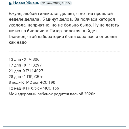
С
Новая Жизнь
31 май 2019, 18:15
о
о
Ежуля, любой гинеколог делает, я вот на прошлой
б
щ
неделе делала , 5 минут делов. За полчаса кеторол
е
уколола, неприятно, но не больно было. Ну не лететь
н
же из-за биопсии в Питер, золотая выйдет
и
е
Главное, чтоб лаборатория была хорошая и описали
как надо
13 дпп - ХГЧ 806
17 дпп - ХГЧ 3297
21 дпп- ХГЧ 14027
28 дпп - 1 ПЯ, СБ +
8 нед - КТР 2 см, ЧСС 190
12 нед -КТР 6,5 см ЧСС 166
Мой здоровый ребенок родится весной 2020г