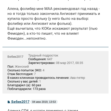
Алена, фолибер мне МАА рекомендовал год назад -
но я тогда только закончила Ангиовит принимать и
купила просто фольку (у него было на выбор:
фолибер или Ангиовит или фолька).
Ещё вычитала, что КОКи искажают результат (пью
Фемоден), а кто-то пишет, что не влияет
Фемоден...непонятно.
Трудный подросток
Бебик2017
Сообщения:
647
Зарегистрирован:
08 мар 2017, 00:35
Пол:
Женский
Сколько попыток ЭКО:
4
Стаж бесплодия:
7
В каких клиниках проводилось лечение:
Ава-петер
Сколько у вас детей:
1
Благодарил (а):
60 раз
Поблагодарили:
173 раза
С
Бебик2017
04 июн 2019, 13:53
о
о
Аленка СПб, я кстати примерно с таким