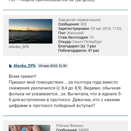
е
Задорная первоклашка
Сообщения:
322
Зарегистрирован:
03 авг 2018, 17:02
Пол:
Женский
Стаж бесплодия:
10
Откуда:
Санкт-Петербург
Благодарил (а):
7 раз
Alenka_SPb
Поблагодарили:
47 раз
С
Alenka_SPb
04 июн 2019, 11:36
о
о
Всем привет!
б
щ
Пришел мой гомоцистеин....за полтора года вместо
е
снижения увеличился (с 8,4 до 8,9). Видимо, обычная
н
фолька не усваивается...эх. Вычитала, что в идеале 5-
и
е
6 для вступления в протокол. Девочки, кто с какими
цифрами в протокол победный вступал?
Птичка Феникс
Сообщения:
16535