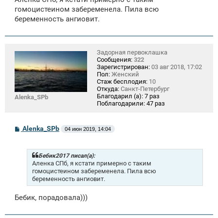
б
щ
гомоцистеином забеременела. Пила всю
е
беременность ангиовит.
н
и
е
Задорная первоклашка
Сообщения:
322
Зарегистрирован:
03 авг 2018, 17:02
Пол:
Женский
Стаж бесплодия:
10
Откуда:
Санкт-Петербург
Благодарил (а):
7 раз
Alenka_SPb
Поблагодарили:
47 раз
С
Alenka_SPb
04 июн 2019, 14:04
о
о
б
щ
Бебик2017 писал(а):
е
Аленка СПб, я кстати примерно с таким
н
гомоцистеином забеременела. Пила всю
и
беременность ангиовит.
е
Бебик, порадовала)))