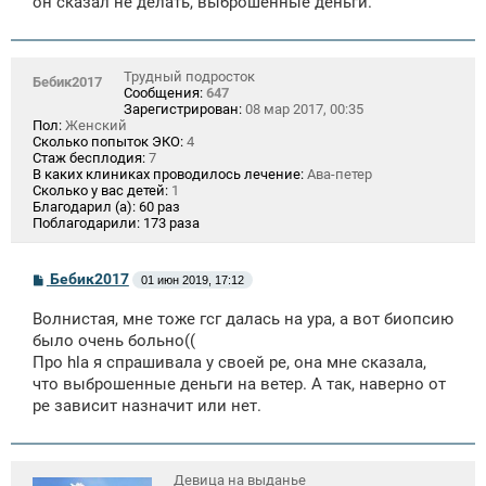
он сказал не делать, выброшенные деньги.
Трудный подросток
Бебик2017
Сообщения:
647
Зарегистрирован:
08 мар 2017, 00:35
Пол:
Женский
Сколько попыток ЭКО:
4
Стаж бесплодия:
7
В каких клиниках проводилось лечение:
Ава-петер
Сколько у вас детей:
1
Благодарил (а):
60 раз
Поблагодарили:
173 раза
С
Бебик2017
01 июн 2019, 17:12
о
о
Волнистая, мне тоже гсг далась на ура, а вот биопсию
б
щ
было очень больно((
е
Про hla я спрашивала у своей ре, она мне сказала,
н
что выброшенные деньги на ветер. А так, наверно от
и
е
ре зависит назначит или нет.
Девица на выданье