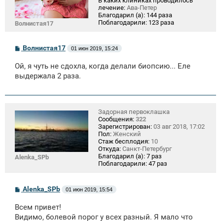
В каких клиниках проводилось
лечение:
Ава-Петер
Благодарил (а):
144 раза
Поблагодарили:
123 раза
Волнистая17
С
Волнистая17
01 июн 2019, 15:24
о
о
Ой, я чуть не сдохла, когда делали биопсию... Еле
б
щ
выдержала 2 раза.
е
н
и
е
Задорная первоклашка
Сообщения:
322
Зарегистрирован:
03 авг 2018, 17:02
Пол:
Женский
Стаж бесплодия:
10
Откуда:
Санкт-Петербург
Благодарил (а):
7 раз
Alenka_SPb
Поблагодарили:
47 раз
С
Alenka_SPb
01 июн 2019, 15:54
о
о
Всем привет!
б
щ
Видимо, болевой порог у всех разный. Я мало что