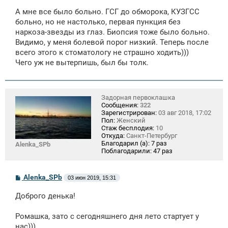
о
А мне все было больно. ГСГ до обморока, КУЗГСС
б
щ
больно, но не настолько, первая пункция без
е
наркоза-звезды из глаз. Биопсия тоже было больно.
н
Видимо, у меня болевой порог низкий. Теперь после
и
е
всего этого к стоматологу не страшно ходить)))
Чего уж не вытерпишь, был бы толк.
Задорная первоклашка
Сообщения:
322
Зарегистрирован:
03 авг 2018, 17:02
Пол:
Женский
Стаж бесплодия:
10
Откуда:
Санкт-Петербург
Благодарил (а):
7 раз
Alenka_SPb
Поблагодарили:
47 раз
С
Alenka_SPb
03 июн 2019, 15:31
о
о
Доброго денька!
б
щ
е
Ромашка, зато с сегодняшнего дня лето стартует у
н
нас)))
и