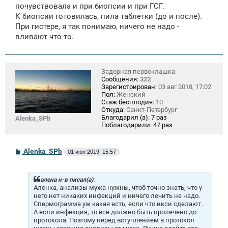
е
почувствовала и при биопсии и при ГСГ.
н
К биопсии готовилась, пила таблетки (до и после).
и
е
При гистере, я так понимаю, ничего не надо -
вливают что-то.
Задорная первоклашка
Сообщения:
322
Зарегистрирован:
03 авг 2018, 17:02
Пол:
Женский
Стаж бесплодия:
10
Откуда:
Санкт-Петербург
Благодарил (а):
7 раз
Alenka_SPb
Поблагодарили:
47 раз
С
Alenka_SPb
01 июн 2019, 15:57
о
о
б
щ
алена н-в писал(а):
е
Аленка, анализы мужа нужны, чтоб точно знать, что у
н
него нет никаких инфекций и ничего лечить не надо.
и
Спермограмма уж какая есть, если что икси сделают.
е
А если инфекция, то все должно быть пролечено до
протокола. Поэтому перед вступлением в протокол