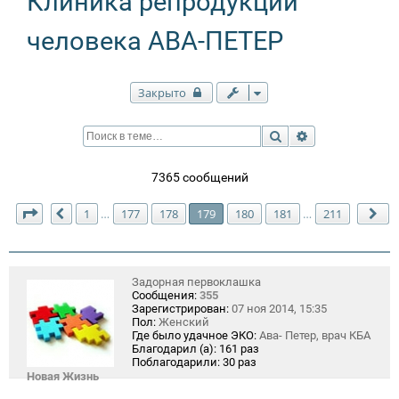
Клиника репродукции
человека АВА-ПЕТЕР
Закрыто
Поиск
Расширенный п
7365 сообщений
Страница
179
из
211
1
177
178
179
180
181
211
…
…
Пред.
Сл
Задорная первоклашка
Сообщения:
355
Зарегистрирован:
07 ноя 2014, 15:35
Пол:
Женский
Где было удачное ЭКО:
Ава- Петер, врач КБА
Благодарил (а):
161 раз
Поблагодарили:
30 раз
Новая Жизнь