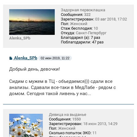
Задорная первоклашка
Сообщения:
322
Зарегистрирован:
03 авг 2018, 17:02
Пол:
Женский
Стаж бесплодия:
10
Откуда:
Санкт-Петербург
Благодарил (а):
7 раз
Alenka_SPb
Поблагодарили:
47 раз
С
Alenka_SPb
02 июн 2019, 11:22
о
о
Добрый день, девочки!
б
щ
е
Сидим с мужем в ТЦ - объедаемся))) сдали все
н
анализы. Сдавали все-таки в МедЛабе - рядом с
и
е
домом. Сегодня такой ливень у нас...
Девица на выданье
Сообщения:
1550
Зарегистрирован:
18 июн 2013, 14:29
Пол:
Женский
Сколько попыток ЭКО:
11