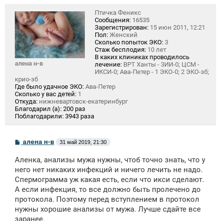
Птичка Феникс
Сообщения:
16535
Зарегистрирован:
15 июн 2011, 12:21
Пол:
Женский
Сколько попыток ЭКО:
3
Стаж бесплодия:
10 лет
В каких клиниках проводилось
алена н-в
лечение:
ВРТ Ханты - 3ИИ-0; ЦСМ -
ИКСИ-0; Ава-Петер - 1 ЭКО-0; 2 ЭКО-зб;
крио-зб
Где было удачное ЭКО:
Ава-Петер
Сколько у вас детей:
1
Откуда:
нижневартовск-екатеринбург
Благодарил (а):
200 раз
Поблагодарили:
3943 раза
С
алена н-в
31 май 2019, 21:30
о
о
Аленка, анализы мужа нужны, чтоб точно знать, что у
б
щ
него нет никаких инфекций и ничего лечить не надо.
е
Спермограмма уж какая есть, если что икси сделают.
н
А если инфекция, то все должно быть пролечено до
и
е
протокола. Поэтому перед вступлением в протокол
нужны хорошие анализы от мужа. Лучше сдайте все
заранее.