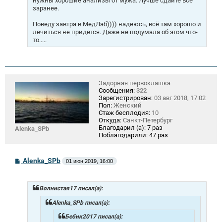
нужны хорошие анализы от мужа. Лучше сдайте все
заранее.
Поведу завтра в МедЛаб)))) надеюсь, всё там хорошо и
лечиться не придется. Даже не подумала об этом что-
то.....
Задорная первоклашка
Сообщения:
322
Зарегистрирован:
03 авг 2018, 17:02
Пол:
Женский
Стаж бесплодия:
10
Откуда:
Санкт-Петербург
Благодарил (а):
7 раз
Alenka_SPb
Поблагодарили:
47 раз
С
Alenka_SPb
01 июн 2019, 16:00
о
о
б
щ
Волнистая17 писал(а):
е
н
Alenka_SPb писал(а):
и
е
Бебик2017 писал(а):