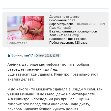
Девица на выданье
Сообщения:
1173
Зарегистрирован:
04 июн 2017, 13:09
Пол:
Женский
В каких клиниках проводилось
лечение:
Ава-Петер
Благодарил (а):
144 раза
Поблагодарили:
123 раза
Волнистая17
С
Волнистая17
04 июн 2019, 12:53
о
о
Алёнка, да лучше метилфолат попить. Бобров
б
щ
разрешает значения до 7 ед.
е
Ещё зависит где сдавала, Инвитро правильно этот
н
анализ делает.
и
е
Я до какого - то момента сдавала в Сзцдм у себя, так
у меня меньше 10 не было, даже на метилфолате.
А в Инвитро 6 последний раз пришёл. Ещё СА
говорит, что перед этим анализом надо диету,
вечером никаких белков кушать нельзя.