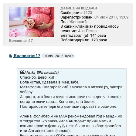
Девица на выданье
Сообщения:
1173
Зарегистрирован:
04 июн 2017, 13:09
Пол:
Женский
В каких клиниках проводилось
лечение:
Ава-Петер
Благодарил (а):
144 раза
Поблагодарили:
123 раза
Волнистая17
С
Волнистая17
04 июн 2019, 16:09
о
о
б
щ
Alenka_SPb писал(а):
е
Спасибо, девочки!
н
Волнистая, сдавала в МедЛабе.
и
Метафолин Солгаровский заказала в аптека ру, завтра
е
заберу.
А про то, что белки лучше исключить за день - только
сегодня вычитала.... Конечно, ела белок.
Постараюсь теперь его минимизировать в рационе.
Алена, фолибер мне МАА рекомендовал год назад - но
я тогда только закончила Ангиовит принимать и
купила просто фольку (у него было на выбор: фолибер
или Ангиовит или фолька).
Ещё вычитала, что КОКи искажают результат (пью