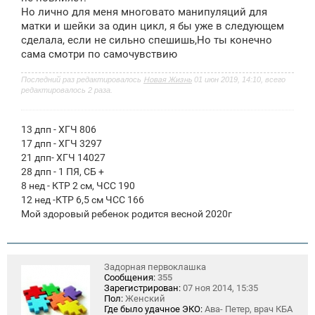
е
Но лично для меня многовато манипуляций для
н
матки и шейки за один цикл, я бы уже в следующем
и
е
сделала, если не сильно спешишь,Но ты конечно
сама смотри по самочувствию
Последний раз редактировалось
Новая Жизнь
01 июн 2019, 14:10, всего
редактировалось 2 раза.
13 дпп - ХГЧ 806
17 дпп - ХГЧ 3297
21 дпп- ХГЧ 14027
28 дпп - 1 ПЯ, СБ +
8 нед - КТР 2 см, ЧСС 190
12 нед -КТР 6,5 см ЧСС 166
Мой здоровый ребенок родится весной 2020г
Задорная первоклашка
Сообщения:
355
Зарегистрирован:
07 ноя 2014, 15:35
Пол:
Женский
Где было удачное ЭКО:
Ава- Петер, врач КБА