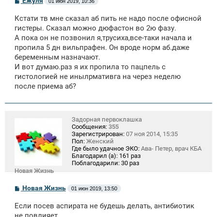
Ёжуля
01 июн 2019, 10:36
о
о
Кстати тв мне сказал аб пить не надо после офисной
б
щ
гистеры. Сказал можно дюфастон во 2ю фазу.
е
А пока он не позвонил я,трусиха,все-таки начала и
н
пропила 5 дн вильпрафен. Он вроде норм аб.даже
и
е
беременным назначают.
И вот думаю.раз я их пропила то пацпель с
гистологией не инылрмативга на через неделю
после приема аб?
Задорная первоклашка
Сообщения:
355
Зарегистрирован:
07 ноя 2014, 15:35
Пол:
Женский
Где было удачное ЭКО:
Ава- Петер, врач КБА
Благодарил (а):
161 раз
Поблагодарили:
30 раз
Новая Жизнь
С
Новая Жизнь
01 июн 2019, 13:50
о
о
Если посев аспирата не будешь делать, антибиотик
б
щ
не повлияет.