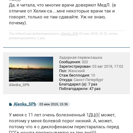
е
Да, я читала, что многие врачи доверяют МедЛ. (в
отличие от Хелик-са....мне некоторые врачи так и
говорят, только не там сдавайте. Уж не знаю,
почему).
Последний раз редактировалось
Alenka_SPb
03 июн 2019, 15:31, всего
редактировалось 1 раз.
Задорная первоклашка
Сообщения:
322
Зарегистрирован:
03 авг 2018, 17:02
Пол:
Женский
Стаж бесплодия:
10
Откуда:
Санкт-Петербург
Благодарил (а):
7 раз
Alenka_SPb
Поблагодарили:
47 раз
С
Alenka_SPb
03 июн 2019, 15:36
о
о
У меня с 11 лет очень болезненный 1ДЦ((( может,
б
щ
поэтому у меня болевой порог низкий. А, может,
е
потому что я с диклофенаком перестаралась перед
н
ГСГ+ ношпа прописывается за три дня)))
и