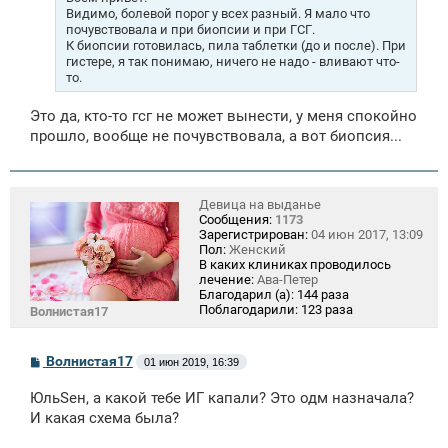
н
Видимо, болевой порог у всех разный. Я мало что
и
почувствовала и при биопсии и при ГСГ.
е
К биопсии готовилась, пила таблетки (до и после). При
гистере, я так понимаю, ничего не надо - вливают что-
то.
Это да, кто-то гсг не может вынести, у меня спокойно
прошло, вообще не почувствовала, а вот биопсия...
Девица на выданье
Сообщения:
1173
Зарегистрирован:
04 июн 2017, 13:09
Пол:
Женский
В каких клиниках проводилось
лечение:
Ава-Петер
Благодарил (а):
144 раза
Поблагодарили:
123 раза
Волнистая17
С
Волнистая17
01 июн 2019, 16:39
о
о
ЮльSен, а какой тебе ИГ капали? Это одм назначала?
б
щ
И какая схема была?
е
н