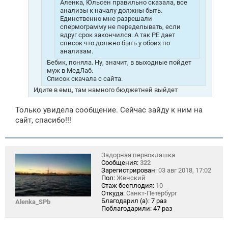
Аленка, Юльсен правильно сказала, все
анализы к началу должны быть.
Единственно мне разрешали
спермограмму не переделывать, если
вдруг срок закончился. А так РЕ дает
список что должно быть у обоих по
анализам.
Бебик, поняла. Ну, значит, в выходные пойдет
муж в МедЛаб.
Список скачала с сайта.
Идите в емц, там намного бюджетней выйдет
Только увидела сообщение. Сейчас зайду к ним на
сайт, спасибо!!!
Задорная первоклашка
Сообщения:
322
Зарегистрирован:
03 авг 2018, 17:02
Пол:
Женский
Стаж бесплодия:
10
Откуда:
Санкт-Петербург
Благодарил (а):
7 раз
Alenka_SPb
Поблагодарили:
47 раз