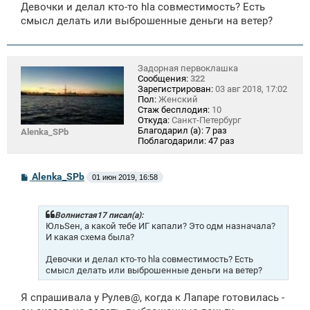
Девочки и делал кто-то hla совместимость? Есть
и
е
смысл делать или выброшенные деньги на ветер?
Задорная первоклашка
Сообщения:
322
Зарегистрирован:
03 авг 2018, 17:02
Пол:
Женский
Стаж бесплодия:
10
Откуда:
Санкт-Петербург
Благодарил (а):
7 раз
Alenka_SPb
Поблагодарили:
47 раз
С
Alenka_SPb
01 июн 2019, 16:58
о
о
б
щ
Волнистая17 писал(а):
е
ЮльSен, а какой тебе ИГ капали? Это одм назначала?
н
И какая схема была?
и
е
Девочки и делал кто-то hla совместимость? Есть
смысл делать или выброшенные деньги на ветер?
Я спрашивала у Рулев@, когда к Лапаре готовилась -