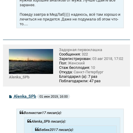
нужны хорошие анализы от мужа. Лучше сдайте все
заранее.
Поведу завтра в МедЛаб)))) надеюсь, всё там хорошо и
лечиться не придется. Даже не подумала об этом что-
то.....
Задорная первоклашка
Сообщения:
322
Зарегистрирован:
03 авг 2018, 17:02
Пол:
Женский
Стаж бесплодия:
10
Откуда:
Санкт-Петербург
Благодарил (а):
7 раз
Alenka_SPb
Поблагодарили:
47 раз
С
Alenka_SPb
01 июн 2019, 16:00
о
о
б
щ
Волнистая17 писал(а):
е
н
Alenka_SPb писал(а):
и
е
Бебик2017 писал(а):