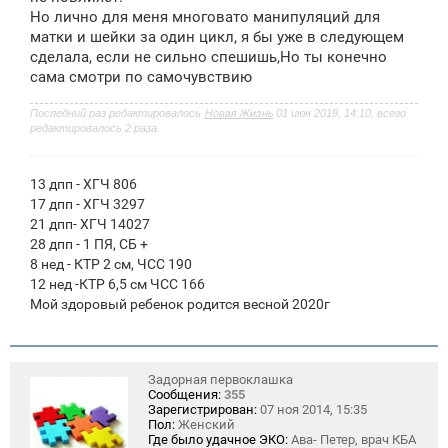
е
Но лично для меня многовато манипуляций для
н
матки и шейки за один цикл, я бы уже в следующем
и
е
сделала, если не сильно спешишь,Но ты конечно
сама смотри по самочувствию
Последний раз редактировалось
Новая Жизнь
01 июн 2019, 14:10, всего
редактировалось 2 раза.
13 дпп - ХГЧ 806
17 дпп - ХГЧ 3297
21 дпп- ХГЧ 14027
28 дпп - 1 ПЯ, СБ +
8 нед - КТР 2 см, ЧСС 190
12 нед -КТР 6,5 см ЧСС 166
Мой здоровый ребенок родится весной 2020г
Задорная первоклашка
Сообщения:
355
Зарегистрирован:
07 ноя 2014, 15:35
Пол:
Женский
Где было удачное ЭКО:
Ава- Петер, врач КБА