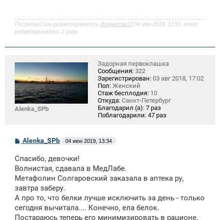
Последний раз редактировалось
Волнистая17
04 июн 2019, 12:53, всего
редактировалось 2 раза.
Задорная первоклашка
Сообщения:
322
Зарегистрирован:
03 авг 2018, 17:02
Пол:
Женский
Стаж бесплодия:
10
Откуда:
Санкт-Петербург
Благодарил (а):
7 раз
Alenka_SPb
Поблагодарили:
47 раз
С
Alenka_SPb
04 июн 2019, 13:34
о
о
Спасибо, девочки!
б
щ
Волнистая, сдавала в МедЛабе.
е
Метафолин Солгаровский заказала в аптека ру,
н
завтра заберу.
и
е
А про то, что белки лучше исключить за день - только
сегодня вычитала.... Конечно, ела белок.
Постараюсь теперь его минимизировать в рационе.