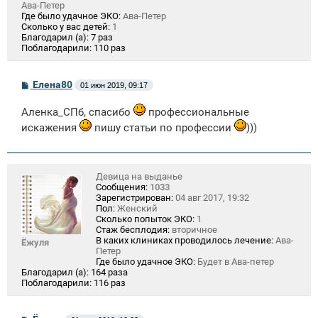
Ава-Петер
Где было удачное ЭКО:
Ава-Петер
Сколько у вас детей:
1
Благодарил (а):
7 раз
Поблагодарили:
110 раз
С
Елена80
01 июн 2019, 09:17
о
о
Аленка_СПб, спасибо
профессиональные
б
щ
искажения
пишу статьи по профессии
)))
е
н
и
е
Девица на выданье
Сообщения:
1033
Зарегистрирован:
04 авг 2017, 19:32
Пол:
Женский
Сколько попыток ЭКО:
1
Стаж бесплодия:
вторичное
В каких клиниках проводилось лечение:
Ава-
Ёжуля
Петер
Где было удачное ЭКО:
Будет в Ава-петер
Благодарил (а):
164 раза
Поблагодарили:
116 раз
С