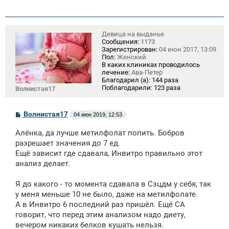
Девица на выданье
Сообщения:
1173
Зарегистрирован:
04 июн 2017, 13:09
Пол:
Женский
В каких клиниках проводилось
лечение:
Ава-Петер
Благодарил (а):
144 раза
Поблагодарили:
123 раза
Волнистая17
С
Волнистая17
04 июн 2019, 12:53
о
о
Алёнка, да лучше метилфолат попить. Бобров
б
щ
разрешает значения до 7 ед.
е
Ещё зависит где сдавала, Инвитро правильно этот
н
анализ делает.
и
е
Я до какого - то момента сдавала в Сзцдм у себя, так
у меня меньше 10 не было, даже на метилфолате.
А в Инвитро 6 последний раз пришёл. Ещё СА
говорит, что перед этим анализом надо диету,
вечером никаких белков кушать нельзя.