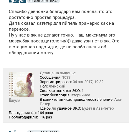
Ёжуля
01 июн 2019, 10:32
о
о
Спасибо девчонки.благодаря вам поняда,что это
б
щ
достаточно простая процедура.
е
Да,тв сказал катетер для пйпель примерно как на
н
переносе.
и
е
Ну у нас в жк не делают точно. Наш максимум это
мазрк,бак посев,цитология))) даже узи нет в жк. Это
в стационар надо идти,где не особо спецы об
оборудовании молчу.
Девица на выданье
Сообщения:
1033
Зарегистрирован:
04 авг 2017, 19:32
Пол:
Женский
Сколько попыток ЭКО:
1
Стаж бесплодия:
вторичное
В каких клиниках проводилось лечение:
Ава-
Ёжуля
Петер
Где было удачное ЭКО:
Будет в Ава-петер
Благодарил (а):
164 раза
Поблагодарили:
116 раз
С