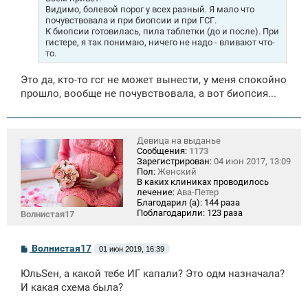
н
Видимо, болевой порог у всех разный. Я мало что
и
почувствовала и при биопсии и при ГСГ.
е
К биопсии готовилась, пила таблетки (до и после). При
гистере, я так понимаю, ничего не надо - вливают что-
то.
Это да, кто-то гсг не может вынести, у меня спокойно
прошло, вообще не почувствовала, а вот биопсия...
Девица на выданье
Сообщения:
1173
Зарегистрирован:
04 июн 2017, 13:09
Пол:
Женский
В каких клиниках проводилось
лечение:
Ава-Петер
Благодарил (а):
144 раза
Поблагодарили:
123 раза
Волнистая17
С
Волнистая17
01 июн 2019, 16:39
о
о
ЮльSен, а какой тебе ИГ капали? Это одм назначала?
б
щ
И какая схема была?
е
н