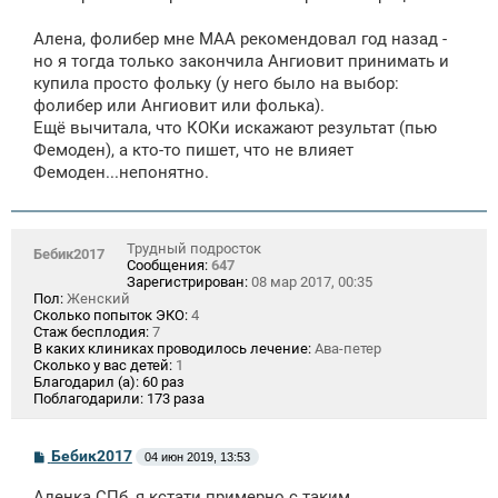
Алена, фолибер мне МАА рекомендовал год назад -
но я тогда только закончила Ангиовит принимать и
купила просто фольку (у него было на выбор:
фолибер или Ангиовит или фолька).
Ещё вычитала, что КОКи искажают результат (пью
Фемоден), а кто-то пишет, что не влияет
Фемоден...непонятно.
Трудный подросток
Бебик2017
Сообщения:
647
Зарегистрирован:
08 мар 2017, 00:35
Пол:
Женский
Сколько попыток ЭКО:
4
Стаж бесплодия:
7
В каких клиниках проводилось лечение:
Ава-петер
Сколько у вас детей:
1
Благодарил (а):
60 раз
Поблагодарили:
173 раза
С
Бебик2017
04 июн 2019, 13:53
о
о
Аленка СПб, я кстати примерно с таким