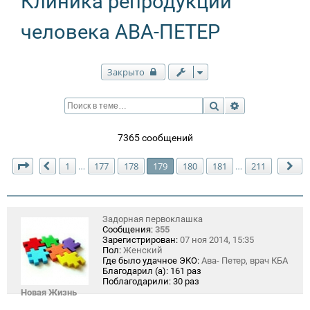
Клиника репродукции
человека АВА-ПЕТЕР
Закрыто
Поиск
Расширенный п
7365 сообщений
Страница
179
из
211
1
177
178
179
180
181
211
…
…
Пред.
Сл
Задорная первоклашка
Сообщения:
355
Зарегистрирован:
07 ноя 2014, 15:35
Пол:
Женский
Где было удачное ЭКО:
Ава- Петер, врач КБА
Благодарил (а):
161 раз
Поблагодарили:
30 раз
Новая Жизнь