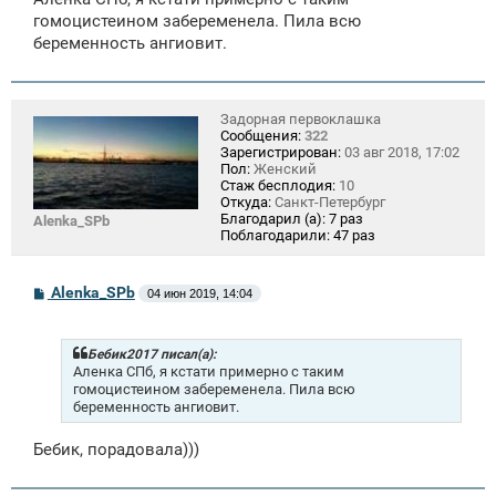
б
щ
гомоцистеином забеременела. Пила всю
е
беременность ангиовит.
н
и
е
Задорная первоклашка
Сообщения:
322
Зарегистрирован:
03 авг 2018, 17:02
Пол:
Женский
Стаж бесплодия:
10
Откуда:
Санкт-Петербург
Благодарил (а):
7 раз
Alenka_SPb
Поблагодарили:
47 раз
С
Alenka_SPb
04 июн 2019, 14:04
о
о
б
щ
Бебик2017 писал(а):
е
Аленка СПб, я кстати примерно с таким
н
гомоцистеином забеременела. Пила всю
и
беременность ангиовит.
е
Бебик, порадовала)))