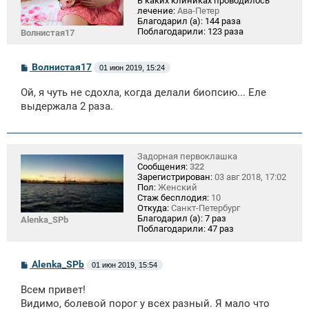
В каких клиниках проводилось
лечение:
Ава-Петер
Благодарил (а):
144 раза
Поблагодарили:
123 раза
Волнистая17
С
Волнистая17
01 июн 2019, 15:24
о
о
Ой, я чуть не сдохла, когда делали биопсию... Еле
б
щ
выдержала 2 раза.
е
н
и
е
Задорная первоклашка
Сообщения:
322
Зарегистрирован:
03 авг 2018, 17:02
Пол:
Женский
Стаж бесплодия:
10
Откуда:
Санкт-Петербург
Благодарил (а):
7 раз
Alenka_SPb
Поблагодарили:
47 раз
С
Alenka_SPb
01 июн 2019, 15:54
о
о
Всем привет!
б
щ
Видимо, болевой порог у всех разный. Я мало что