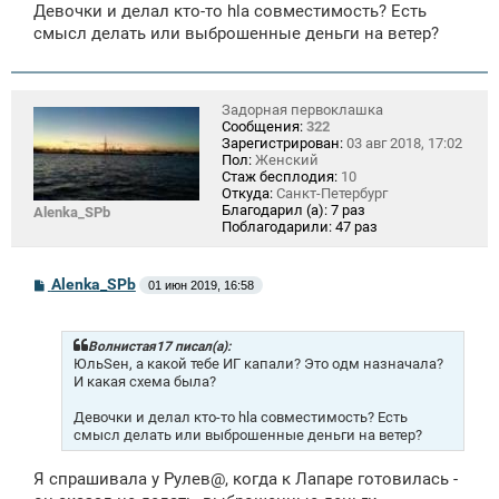
Девочки и делал кто-то hla совместимость? Есть
и
е
смысл делать или выброшенные деньги на ветер?
Задорная первоклашка
Сообщения:
322
Зарегистрирован:
03 авг 2018, 17:02
Пол:
Женский
Стаж бесплодия:
10
Откуда:
Санкт-Петербург
Благодарил (а):
7 раз
Alenka_SPb
Поблагодарили:
47 раз
С
Alenka_SPb
01 июн 2019, 16:58
о
о
б
щ
Волнистая17 писал(а):
е
ЮльSен, а какой тебе ИГ капали? Это одм назначала?
н
И какая схема была?
и
е
Девочки и делал кто-то hla совместимость? Есть
смысл делать или выброшенные деньги на ветер?
Я спрашивала у Рулев@, когда к Лапаре готовилась -