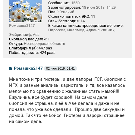
Сообщения:
1550
Зарегистрирован:
18 июн 2013, 14:29
Пол:
Женский
Сколько попыток ЭКО:
11
Стаж бесплодия:
14
Ромашка2147
В каких клиниках проводилось лечение:
Пирогова, Иналмед, Адванс клиник,
Эмбрилайф, Ава
Сколько у вас детей:
1
Откуда:
Новгородская область
Благодарил (а):
447 раз
Поблагодарили:
424 раза
С
Ромашка2147
02 июн 2019, 01:41
о
о
Мне тоже и три гистеры, и две лапоры ,ГСГ, биопсия с
б
щ
ИГХ, и разные анализы кариотипы и тд, все казалось
е
мелочью по сравнению с желанием стать мамой!!!
н
Ежуличка, все будет хорошо!!! На самом деле
и
е
биопсия не страшна, я её в Аве делала и даже и не
понала, что уже все сделали . Прошло две секунды и
домой. Так что не бойся. Гистеры и лароры страшнее
на самом деле.