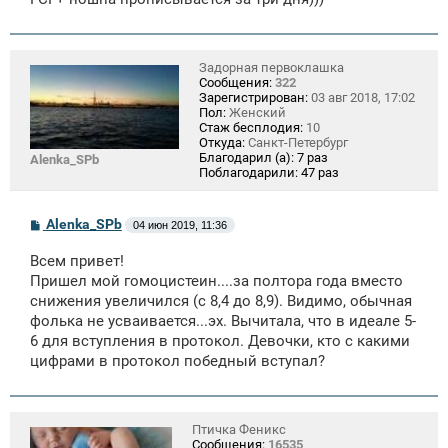
е
Задорная первоклашка
Сообщения:
322
Зарегистрирован:
03 авг 2018, 17:02
Пол:
Женский
Стаж бесплодия:
10
Откуда:
Санкт-Петербург
Благодарил (а):
7 раз
Alenka_SPb
Поблагодарили:
47 раз
С
Alenka_SPb
04 июн 2019, 11:36
о
о
Всем привет!
б
щ
Пришел мой гомоцистеин....за полтора года вместо
е
снижения увеличился (с 8,4 до 8,9). Видимо, обычная
н
фолька не усваивается...эх. Вычитала, что в идеале 5-
и
е
6 для вступления в протокол. Девочки, кто с какими
цифрами в протокол победный вступал?
Птичка Феникс
Сообщения:
16535