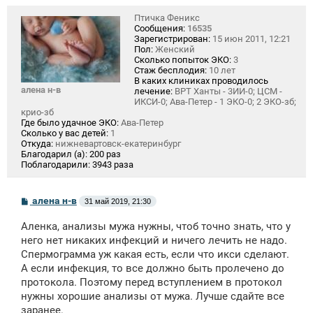
Птичка Феникс
Сообщения:
16535
Зарегистрирован:
15 июн 2011, 12:21
Пол:
Женский
Сколько попыток ЭКО:
3
Стаж бесплодия:
10 лет
В каких клиниках проводилось
алена н-в
лечение:
ВРТ Ханты - 3ИИ-0; ЦСМ -
ИКСИ-0; Ава-Петер - 1 ЭКО-0; 2 ЭКО-зб;
крио-зб
Где было удачное ЭКО:
Ава-Петер
Сколько у вас детей:
1
Откуда:
нижневартовск-екатеринбург
Благодарил (а):
200 раз
Поблагодарили:
3943 раза
С
алена н-в
31 май 2019, 21:30
о
о
Аленка, анализы мужа нужны, чтоб точно знать, что у
б
щ
него нет никаких инфекций и ничего лечить не надо.
е
Спермограмма уж какая есть, если что икси сделают.
н
А если инфекция, то все должно быть пролечено до
и
е
протокола. Поэтому перед вступлением в протокол
нужны хорошие анализы от мужа. Лучше сдайте все
заранее.