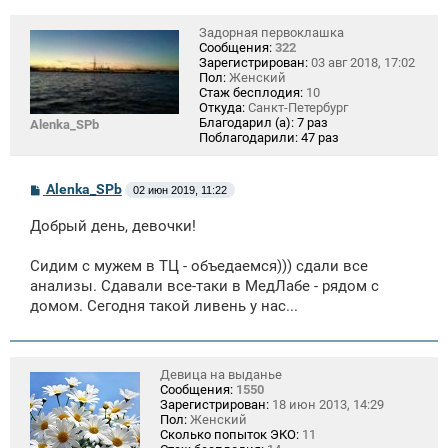
Задорная первоклашка
Сообщения:
322
Зарегистрирован:
03 авг 2018, 17:02
Пол:
Женский
Стаж бесплодия:
10
Откуда:
Санкт-Петербург
Благодарил (а):
7 раз
Alenka_SPb
Поблагодарили:
47 раз
С
Alenka_SPb
02 июн 2019, 11:22
о
о
Добрый день, девочки!
б
щ
е
Сидим с мужем в ТЦ - объедаемся))) сдали все
н
анализы. Сдавали все-таки в МедЛабе - рядом с
и
е
домом. Сегодня такой ливень у нас...
Девица на выданье
Сообщения:
1550
Зарегистрирован:
18 июн 2013, 14:29
Пол:
Женский
Сколько попыток ЭКО:
11