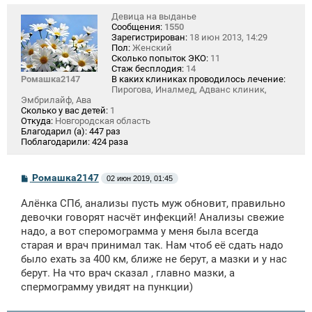
Девица на выданье
Сообщения:
1550
Зарегистрирован:
18 июн 2013, 14:29
Пол:
Женский
Сколько попыток ЭКО:
11
Стаж бесплодия:
14
Ромашка2147
В каких клиниках проводилось лечение:
Пирогова, Иналмед, Адванс клиник,
Эмбрилайф, Ава
Сколько у вас детей:
1
Откуда:
Новгородская область
Благодарил (а):
447 раз
Поблагодарили:
424 раза
С
Ромашка2147
02 июн 2019, 01:45
о
о
Алёнка СПб, анализы пусть муж обновит, правильно
б
щ
девочки говорят насчёт инфекций! Анализы свежие
е
надо, а вот сперомограмма у меня была всегда
н
старая и врач принимал так. Нам чтоб её сдать надо
и
е
было ехать за 400 км, ближе не берут, а мазки и у нас
берут. На что врач сказал , главно мазки, а
спермограмму увидят на пункции)