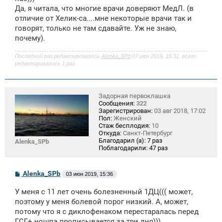
е
Да, я читала, что многие врачи доверяют МедЛ. (в
отличие от Хелик-са....мне некоторые врачи так и
говорят, только не там сдавайте. Уж не знаю,
почему).
Последний раз редактировалось
Alenka_SPb
03 июн 2019, 15:31, всего
редактировалось 1 раз.
Задорная первоклашка
Сообщения:
322
Зарегистрирован:
03 авг 2018, 17:02
Пол:
Женский
Стаж бесплодия:
10
Откуда:
Санкт-Петербург
Благодарил (а):
7 раз
Alenka_SPb
Поблагодарили:
47 раз
С
Alenka_SPb
03 июн 2019, 15:36
о
о
У меня с 11 лет очень болезненный 1ДЦ((( может,
б
щ
поэтому у меня болевой порог низкий. А, может,
е
потому что я с диклофенаком перестаралась перед
н
ГСГ+ ношпа прописывается за три дня)))
и