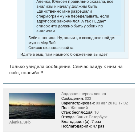
Аленка, Юльсен правильно сказала, все
анализы к началу должны быть.
Единственно мне разрешали
спермограмму не переделывать, если
вдруг срок закончился. А так РЕ дает
список что должно быть у обоих по
анализам.
Бебик, поняла. Ну, значит, в выходные пойдет
муж в МедЛаб.
Список скачала с сайта.
Идите в емц, там намного бюджетней выйдет
Только увидела сообщение. Сейчас зайду к ним на
сайт, спасибо!!!
Задорная первоклашка
Сообщения:
322
Зарегистрирован:
03 авг 2018, 17:02
Пол:
Женский
Стаж бесплодия:
10
Откуда:
Санкт-Петербург
Благодарил (а):
7 раз
Alenka_SPb
Поблагодарили:
47 раз