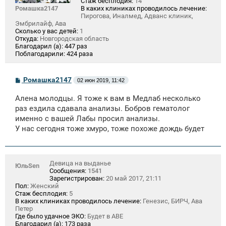
Стаж бесплодия:
14
Ромашка2147
В каких клиниках проводилось лечение:
Пирогова, Иналмед, Адванс клиник,
Эмбрилайф, Ава
Сколько у вас детей:
1
Откуда:
Новгородская область
Благодарил (а):
447 раз
Поблагодарили:
424 раза
С
Ромашка2147
02 июн 2019, 11:42
о
о
Алена молодцы. Я тоже к вам в Медлаб несколько
б
щ
раз ездила сдавала анализы. Бобров гематолог
е
именно с вашей Лабы просил анализы.
н
У нас сегодня тоже хмуро, тоже похоже дождь будет
и
е
Девица на выданье
ЮльSen
Сообщения:
1541
Зарегистрирован:
20 май 2017, 21:11
Пол:
Женский
Стаж бесплодия:
5
В каких клиниках проводилось лечение:
Генезис, БИРЧ, Ава
Петер
Где было удачное ЭКО:
Будет в АВЕ
Благодарил (а):
173 раза