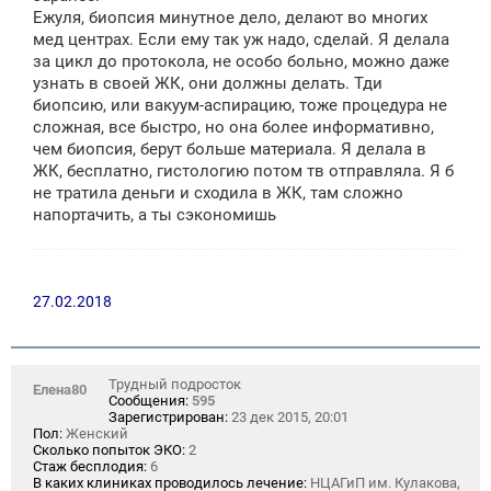
Ежуля, биопсия минутное дело, делают во многих
мед центрах. Если ему так уж надо, сделай. Я делала
за цикл до протокола, не особо больно, можно даже
узнать в своей ЖК, они должны делать. Тди
биопсию, или вакуум-аспирацию, тоже процедура не
сложная, все быстро, но она более информативно,
чем биопсия, берут больше материала. Я делала в
ЖК, бесплатно, гистологию потом тв отправляла. Я б
не тратила деньги и сходила в ЖК, там сложно
напортачить, а ты сэкономишь
27.02.2018
Трудный подросток
Елена80
Сообщения:
595
Зарегистрирован:
23 дек 2015, 20:01
Пол:
Женский
Сколько попыток ЭКО:
2
Стаж бесплодия:
6
В каких клиниках проводилось лечение:
НЦАГиП им. Кулакова,