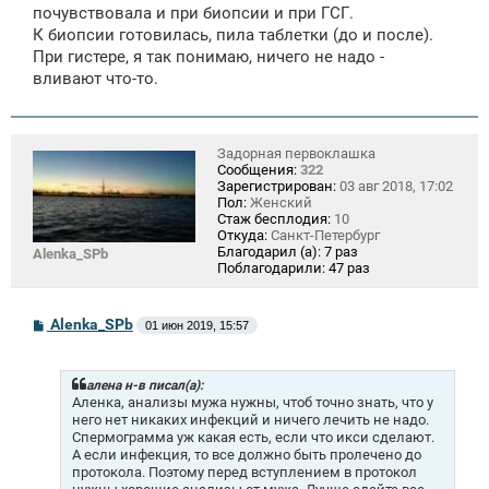
е
почувствовала и при биопсии и при ГСГ.
н
К биопсии готовилась, пила таблетки (до и после).
и
е
При гистере, я так понимаю, ничего не надо -
вливают что-то.
Задорная первоклашка
Сообщения:
322
Зарегистрирован:
03 авг 2018, 17:02
Пол:
Женский
Стаж бесплодия:
10
Откуда:
Санкт-Петербург
Благодарил (а):
7 раз
Alenka_SPb
Поблагодарили:
47 раз
С
Alenka_SPb
01 июн 2019, 15:57
о
о
б
щ
алена н-в писал(а):
е
Аленка, анализы мужа нужны, чтоб точно знать, что у
н
него нет никаких инфекций и ничего лечить не надо.
и
Спермограмма уж какая есть, если что икси сделают.
е
А если инфекция, то все должно быть пролечено до
протокола. Поэтому перед вступлением в протокол