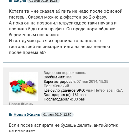
Ёжуля
01 июн 2019, 10:36
о
о
Кстати тв мне сказал аб пить не надо после офисной
б
щ
гистеры. Сказал можно дюфастон во 2ю фазу.
е
А пока он не позвонил я,трусиха,все-таки начала и
н
пропила 5 дн вильпрафен. Он вроде норм аб.даже
и
е
беременным назначают.
И вот думаю.раз я их пропила то пацпель с
гистологией не инылрмативга на через неделю
после приема аб?
Задорная первоклашка
Сообщения:
355
Зарегистрирован:
07 ноя 2014, 15:35
Пол:
Женский
Где было удачное ЭКО:
Ава- Петер, врач КБА
Благодарил (а):
161 раз
Поблагодарили:
30 раз
Новая Жизнь
С
Новая Жизнь
01 июн 2019, 13:50
о
о
Если посев аспирата не будешь делать, антибиотик
б
щ
не повлияет.