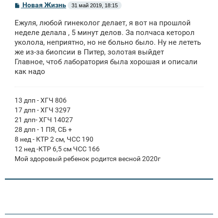
С
Новая Жизнь
31 май 2019, 18:15
о
о
Ежуля, любой гинеколог делает, я вот на прошлой
б
щ
неделе делала , 5 минут делов. За полчаса кеторол
е
уколола, неприятно, но не больно было. Ну не лететь
н
же из-за биопсии в Питер, золотая выйдет
и
е
Главное, чтоб лаборатория была хорошая и описали
как надо
13 дпп - ХГЧ 806
17 дпп - ХГЧ 3297
21 дпп- ХГЧ 14027
28 дпп - 1 ПЯ, СБ +
8 нед - КТР 2 см, ЧСС 190
12 нед -КТР 6,5 см ЧСС 166
Мой здоровый ребенок родится весной 2020г