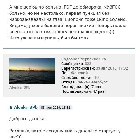
о
А мне все было больно. ГСГ до обморока, КУЗГСС
б
щ
больно, но не настолько, первая пункция без
е
наркоза-звезды из глаз. Биопсия тоже было больно.
н
Видимо, у меня болевой порог низкий. Теперь после
и
е
всего этого к стоматологу не страшно ходить)))
Чего уж не вытерпишь, был бы толк.
Задорная первоклашка
Сообщения:
322
Зарегистрирован:
03 авг 2018, 17:02
Пол:
Женский
Стаж бесплодия:
10
Откуда:
Санкт-Петербург
Благодарил (а):
7 раз
Alenka_SPb
Поблагодарили:
47 раз
С
Alenka_SPb
03 июн 2019, 15:31
о
о
Доброго денька!
б
щ
е
Ромашка, зато с сегодняшнего дня лето стартует у
н
нас)))
и