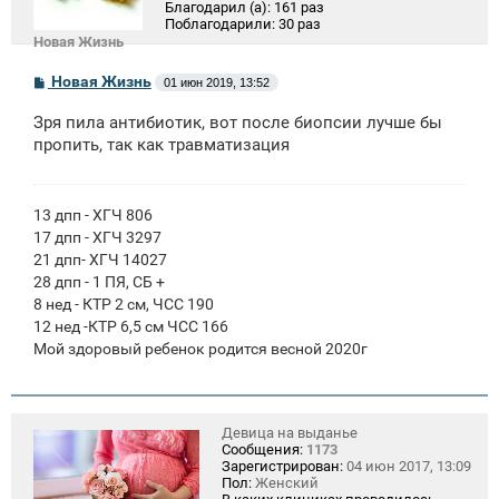
Благодарил (а):
161 раз
Поблагодарили:
30 раз
Новая Жизнь
С
Новая Жизнь
01 июн 2019, 13:52
о
о
Зря пила антибиотик, вот после биопсии лучше бы
б
щ
пропить, так как травматизация
е
н
и
е
13 дпп - ХГЧ 806
17 дпп - ХГЧ 3297
21 дпп- ХГЧ 14027
28 дпп - 1 ПЯ, СБ +
8 нед - КТР 2 см, ЧСС 190
12 нед -КТР 6,5 см ЧСС 166
Мой здоровый ребенок родится весной 2020г
Девица на выданье
Сообщения:
1173
Зарегистрирован:
04 июн 2017, 13:09
Пол:
Женский