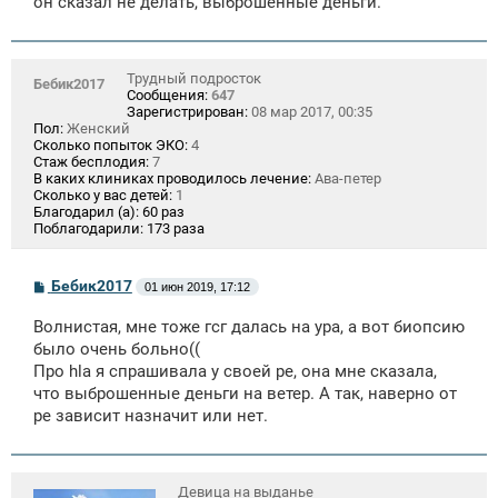
он сказал не делать, выброшенные деньги.
Трудный подросток
Бебик2017
Сообщения:
647
Зарегистрирован:
08 мар 2017, 00:35
Пол:
Женский
Сколько попыток ЭКО:
4
Стаж бесплодия:
7
В каких клиниках проводилось лечение:
Ава-петер
Сколько у вас детей:
1
Благодарил (а):
60 раз
Поблагодарили:
173 раза
С
Бебик2017
01 июн 2019, 17:12
о
о
Волнистая, мне тоже гсг далась на ура, а вот биопсию
б
щ
было очень больно((
е
Про hla я спрашивала у своей ре, она мне сказала,
н
что выброшенные деньги на ветер. А так, наверно от
и
е
ре зависит назначит или нет.
Девица на выданье