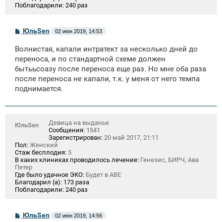
Поблагодарили:
240 раз
С
ЮльSen
02 июн 2019, 14:53
о
о
Волнистая, капали интратект за несколько дней до
б
щ
переноса, и по стандартной схеме должен
е
бытььсоазу после переноса еще раз. Но мне оба раза
н
после переноса не капали, т.к. у меня от него темпа
и
е
поднимается.
Девица на выданье
ЮльSen
Сообщения:
1541
Зарегистрирован:
20 май 2017, 21:11
Пол:
Женский
Стаж бесплодия:
5
В каких клиниках проводилось лечение:
Генезис, БИРЧ, Ава
Петер
Где было удачное ЭКО:
Будет в АВЕ
Благодарил (а):
173 раза
Поблагодарили:
240 раз
С
ЮльSen
02 июн 2019, 14:56
о