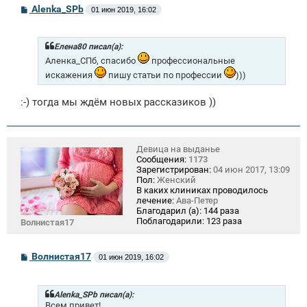
С
Alenka_SPb
01 июн 2019, 16:02
о
о
б
щ
Елена80 писал(а):
е
Аленка_СПб, спасибо
профессиональные
н
и
искажения
пишу статьи по профессии
)))
е
:-) тогда мы ждём новых рассказиков ))
Девица на выданье
Сообщения:
1173
Зарегистрирован:
04 июн 2017, 13:09
Пол:
Женский
В каких клиниках проводилось
лечение:
Ава-Петер
Благодарил (а):
144 раза
Поблагодарили:
123 раза
Волнистая17
С
Волнистая17
01 июн 2019, 16:02
о
о
б
щ
Alenka_SPb писал(а):
е
Всем привет!