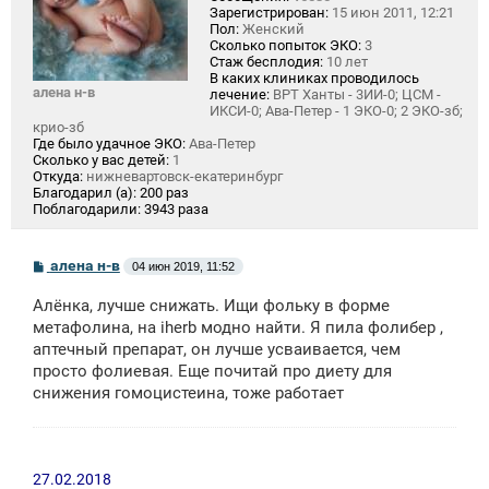
Зарегистрирован:
15 июн 2011, 12:21
Пол:
Женский
Сколько попыток ЭКО:
3
Стаж бесплодия:
10 лет
В каких клиниках проводилось
алена н-в
лечение:
ВРТ Ханты - 3ИИ-0; ЦСМ -
ИКСИ-0; Ава-Петер - 1 ЭКО-0; 2 ЭКО-зб;
крио-зб
Где было удачное ЭКО:
Ава-Петер
Сколько у вас детей:
1
Откуда:
нижневартовск-екатеринбург
Благодарил (а):
200 раз
Поблагодарили:
3943 раза
С
алена н-в
04 июн 2019, 11:52
о
о
Алёнка, лучше снижать. Ищи фольку в форме
б
щ
метафолина, на iherb модно найти. Я пила фолибер ,
е
аптечный препарат, он лучше усваивается, чем
н
просто фолиевая. Еще почитай про диету для
и
е
снижения гомоцистеина, тоже работает
27.02.2018