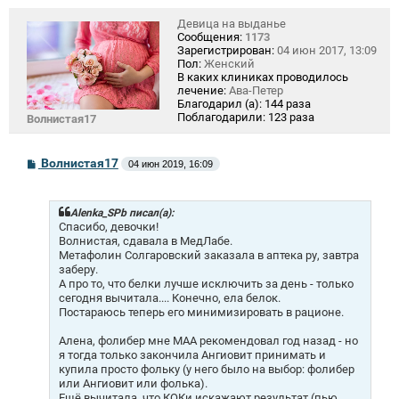
Девица на выданье
Сообщения:
1173
Зарегистрирован:
04 июн 2017, 13:09
Пол:
Женский
В каких клиниках проводилось
лечение:
Ава-Петер
Благодарил (а):
144 раза
Поблагодарили:
123 раза
Волнистая17
С
Волнистая17
04 июн 2019, 16:09
о
о
б
щ
Alenka_SPb писал(а):
е
Спасибо, девочки!
н
Волнистая, сдавала в МедЛабе.
и
Метафолин Солгаровский заказала в аптека ру, завтра
е
заберу.
А про то, что белки лучше исключить за день - только
сегодня вычитала.... Конечно, ела белок.
Постараюсь теперь его минимизировать в рационе.
Алена, фолибер мне МАА рекомендовал год назад - но
я тогда только закончила Ангиовит принимать и
купила просто фольку (у него было на выбор: фолибер
или Ангиовит или фолька).
Ещё вычитала, что КОКи искажают результат (пью