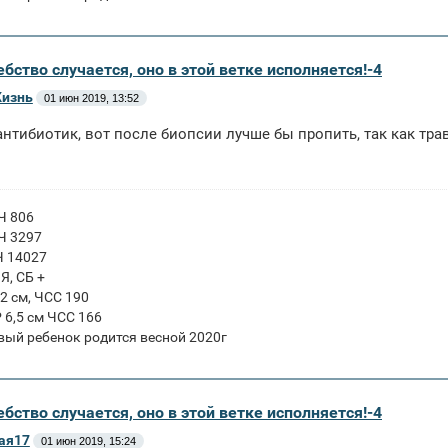
бство случается, оно в этой ветке исполняется!-4
Жизнь
01 июн 2019, 13:52
антибиотик, вот после биопсии лучше бы пропить, так как тр
ГЧ 806
ГЧ 3297
Ч 14027
ПЯ, СБ +
 2 см, ЧСС 190
Р 6,5 см ЧСС 166
вый ребенок родится весной 2020г
бство случается, оно в этой ветке исполняется!-4
ая17
01 июн 2019, 15:24