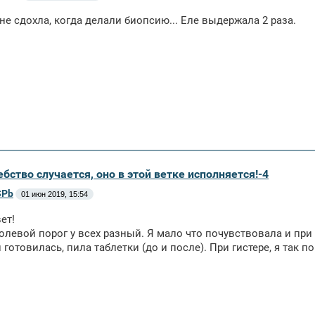
ь не сдохла, когда делали биопсию... Еле выдержала 2 раза.
бство случается, оно в этой ветке исполняется!-4
SPb
01 июн 2019, 15:54
ет!
олевой порог у всех разный. Я мало что почувствовала и при
 готовилась, пила таблетки (до и после). При гистере, я так п