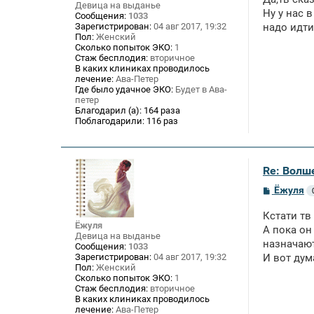
Девица на выданье
е
Ну у нас 
Сообщения:
1033
н
Зарегистрирован:
04 авг 2017, 19:32
надо идти
и
Пол:
Женский
е
Сколько попыток ЭКО:
1
Стаж бесплодия:
вторичное
В каких клиниках проводилось
лечение:
Ава-Петер
Где было удачное ЭКО:
Будет в Ава-
петер
Благодарил (а):
164 раза
Поблагодарили:
116 раз
Re: Волше
С
Ёжуля
о
о
Кстати тв
б
Ёжуля
щ
А пока он
Девица на выданье
е
назначают
Сообщения:
1033
н
Зарегистрирован:
04 авг 2017, 19:32
И вот дум
и
Пол:
Женский
е
Сколько попыток ЭКО:
1
Стаж бесплодия:
вторичное
В каких клиниках проводилось
лечение:
Ава-Петер