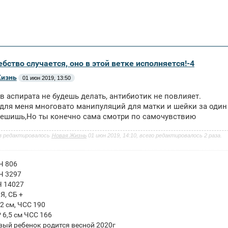
бство случается, оно в этой ветке исполняется!-4
Жизнь
01 июн 2019, 13:50
в аспирата не будешь делать, антибиотик не повлияет.
для меня многовато манипуляций для матки и шейки за один 
пешишь,Но ты конечно сама смотри по самочувствию
з редактировалось
Новая Жизнь
01 июн 2019, 14:10, всего редактировалось 2 раза.
ГЧ 806
ГЧ 3297
Ч 14027
ПЯ, СБ +
 2 см, ЧСС 190
Р 6,5 см ЧСС 166
вый ребенок родится весной 2020г