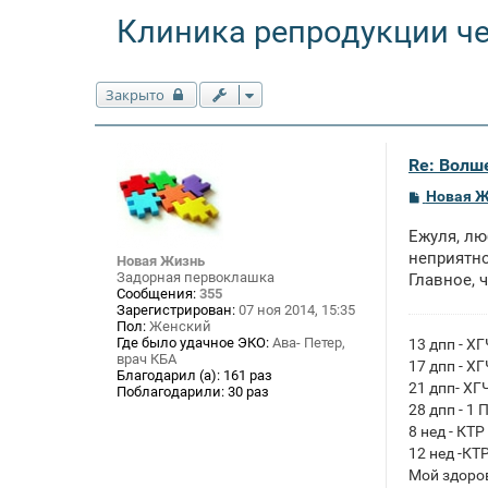
Клиника репродукции ч
Закрыто
Re: Волше
С
Новая 
о
о
Ежуля, лю
б
щ
неприятно
Новая Жизнь
е
Задорная первоклашка
Главное, 
н
Сообщения:
355
и
Зарегистрирован:
07 ноя 2014, 15:35
е
Пол:
Женский
Где было удачное ЭКО:
Ава- Петер,
13 дпп - Х
врач КБА
17 дпп - Х
Благодарил (а):
161 раз
21 дпп- ХГ
Поблагодарили:
30 раз
28 дпп - 1 
8 нед - КТР
12 нед -КТ
Мой здоро