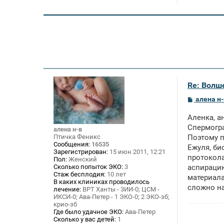
Re: Волше
С
алена н-
о
о
Аленка, а
б
щ
Спермогра
алена н-в
е
Птичка Феникс
Поэтому п
н
Сообщения:
16535
Ежуля, би
и
Зарегистрирован:
15 июн 2011, 12:21
е
протокола
Пол:
Женский
Сколько попыток ЭКО:
3
аспирацию
Стаж бесплодия:
10 лет
материала
В каких клиниках проводилось
сложно на
лечение:
ВРТ Ханты - 3ИИ-0; ЦСМ -
ИКСИ-0; Ава-Петер - 1 ЭКО-0; 2 ЭКО-зб;
крио-зб
Где было удачное ЭКО:
Ава-Петер
Сколько у вас детей:
1