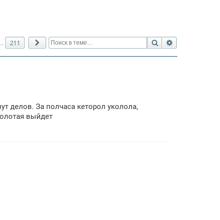
Поиск
Расширенный 
211
…
След.
нут делов. За полчаса кеторол уколола,
 золотая выйдет