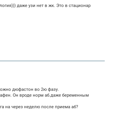
огия))) даже узи нет в жк. Это в стационар
 можно дюфастон во 2ю фазу.
прафен. Он вроде норм аб.даже беременным
га на через неделю после приема аб?