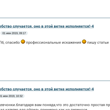
бство случается, оно в этой ветке исполняется!-4
01 июн 2019, 09:17
Пб, спасибо
профессиональные искажения
пишу статьи
бство случается, оно в этой ветке исполняется!-4
01 июн 2019, 10:32
евчонки.благодаря вам поняда,что это достаточно простая пр
зал катетер для пйпель примерно как на переносе.