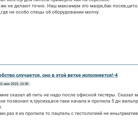
в жк не делают точно. Наш максимум это мазрк,бак посев,цитол
,где не особо спецы об оборудовании молчу.
бство случается, оно в этой ветке исполняется!-4
01 июн 2019, 10:36
 мне сказал аб пить не надо после офисной гистеры. Сказал
 не позвонил я,трусиха,все-таки начала и пропила 5 дн виль
.
аю.раз я их пропила то пацпель с гистологией не инылрматив