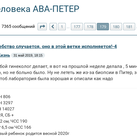
еловека АВА-ПЕТЕР
Страница
179
из
211
7365 сообщений
1
177
178
179
180
181
…
Пред.
бство случается, оно в этой ветке исполняется!-4
Жизнь
31 май 2019, 18:15
бой гинеколог делает, я вот на прошлой неделе делала , 5 ми
, но не больно было. Ну не лететь же из-за биопсии в Питер,
чтоб лаборатория была хорошая и описали как надо
ГЧ 806
ГЧ 3297
Ч 14027
ПЯ, СБ +
 2 см, ЧСС 190
Р 6,5 см ЧСС 166
вый ребенок родится весной 2020г