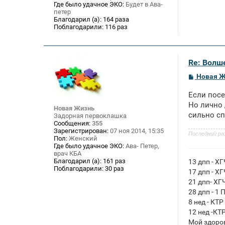
Где было удачное ЭКО:
Будет в Ава-
петер
Благодарил (а):
164 раза
Поблагодарили:
116 раз
Re: Волше
С
Новая 
о
о
Если посе
б
щ
Но лично 
Новая Жизнь
е
сильно с
Задорная первоклашка
н
Сообщения:
355
и
Зарегистрирован:
07 ноя 2014, 15:35
е
Последний ра
Пол:
Женский
Где было удачное ЭКО:
Ава- Петер,
врач КБА
Благодарил (а):
161 раз
13 дпп - Х
Поблагодарили:
30 раз
17 дпп - Х
21 дпп- ХГ
28 дпп - 1 
8 нед - КТР
12 нед -КТ
Мой здоро