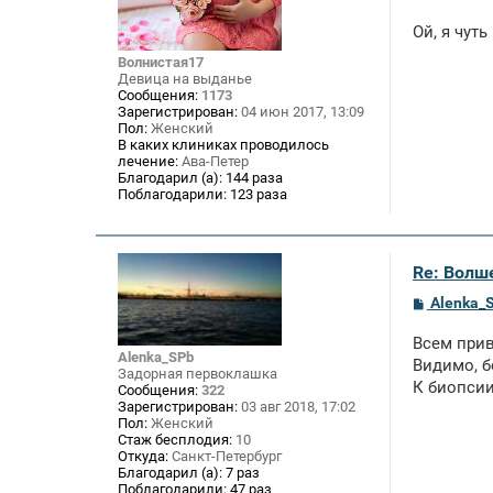
о
о
Ой, я чут
б
щ
Волнистая17
е
Девица на выданье
н
Сообщения:
1173
и
Зарегистрирован:
04 июн 2017, 13:09
е
Пол:
Женский
В каких клиниках проводилось
лечение:
Ава-Петер
Благодарил (а):
144 раза
Поблагодарили:
123 раза
Re: Волше
С
Alenka_
о
о
Всем прив
б
Alenka_SPb
щ
Видимо, б
Задорная первоклашка
е
К биопсии
Сообщения:
322
н
Зарегистрирован:
03 авг 2018, 17:02
и
Пол:
Женский
е
Стаж бесплодия:
10
Откуда:
Санкт-Петербург
Благодарил (а):
7 раз
Поблагодарили:
47 раз