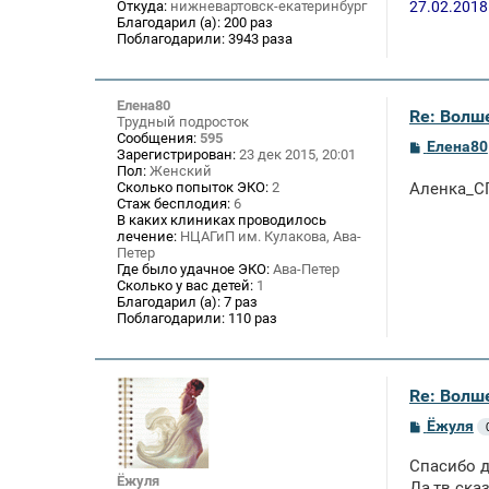
27.02.2018
Откуда:
нижневартовск-екатеринбург
Благодарил (а):
200 раз
Поблагодарили:
3943 раза
Елена80
Re: Волше
Трудный подросток
Сообщения:
595
С
Елена80
Зарегистрирован:
23 дек 2015, 20:01
о
Пол:
Женский
о
Сколько попыток ЭКО:
2
Аленка_С
б
Стаж бесплодия:
6
щ
В каких клиниках проводилось
е
лечение:
НЦАГиП им. Кулакова, Ава-
н
и
Петер
е
Где было удачное ЭКО:
Ава-Петер
Сколько у вас детей:
1
Благодарил (а):
7 раз
Поблагодарили:
110 раз
Re: Волше
С
Ёжуля
о
о
Спасибо д
б
Ёжуля
щ
Да,тв ска