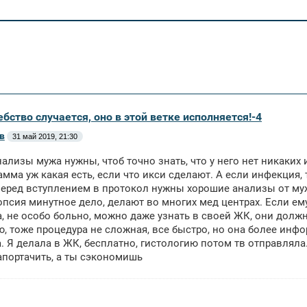
бство случается, оно в этой ветке исполняется!-4
в
31 май 2019, 21:30
нализы мужа нужны, чтоб точно знать, что у него нет никаких
мма уж какая есть, если что икси сделают. А если инфекция,
еред вступлением в протокол нужны хорошие анализы от муж
опсия минутное дело, делают во многих мед центрах. Если ему
, не особо больно, можно даже узнать в своей ЖК, они должн
, тоже процедура не сложная, все быстро, но она более инфо
. Я делала в ЖК, бесплатно, гистологию потом тв отправляла.
портачить, а ты сэкономишь