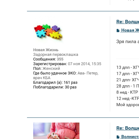
Re: Волше
С
Новая 
о
о
Зря пила 
б
щ
Новая Жизнь
е
Задорная первоклашка
н
Сообщения:
355
и
Зарегистрирован:
07 ноя 2014, 15:35
е
13 дпп - Х
Пол:
Женский
Где было удачное ЭКО:
Ава- Петер,
17 дпп - Х
врач КБА
21 дпп- ХГ
Благодарил (а):
161 раз
28 дпп - 1 
Поблагодарили:
30 раз
8 нед - КТР
12 нед -КТ
Мой здоро
Re: Волше
С
Волнист