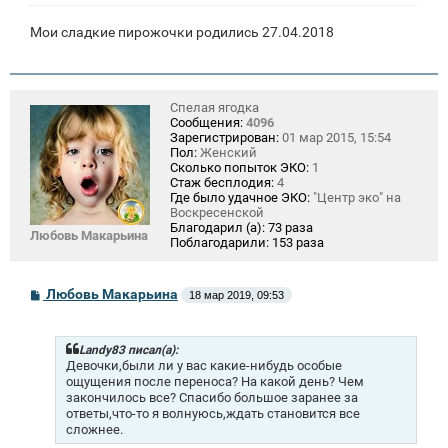
Мои сладкие пирожочки родились 27.04.2018
Спелая ягодка
Сообщения:
4096
Зарегистрирован:
01 мар 2015, 15:54
Пол:
Женский
Сколько попыток ЭКО:
1
Стаж бесплодия:
4
Где было удачное ЭКО:
"Центр эко" на
Воскресенской
Благодарил (а):
73 раза
Любовь Макарьина
Поблагодарили:
153 раза
С
Любовь Макарьина
18 мар 2019, 09:53
о
о
б
щ
Landy83 писал(а):
е
Девочки,были ли у вас какие-нибудь особые
н
ощущения после переноса? На какой день? Чем
и
закончилось все? Спасибо большое заранее за
е
ответы,что-то я волнуюсь,ждать становится все
сложнее.