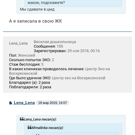
мазок, подскажете?
Мы сдавали в цмд
А я записала в свою ЖК
Веселая дошкольница
Lena_Lena
Сообщения:
155
Зарегистрирован:
29 ноя 2018, 00:16
Пол:
Женский
Сколько попыток ЭКО:
2
Стаж бесплодия:
5
В каких клиниках проводилось лечение:
Центр Эко на
Воскресенской
Где было удачное ЭКО:
Центр эко на Воскресенской
Благодарил (а):
2 раза
Поблагодарили:
2 раза
С
Lena_Lena
18 мар 2019, 14:07
о
о
б
щ
Lena_Lena писал(а):
е
н
Mmalinka писал(а):
и