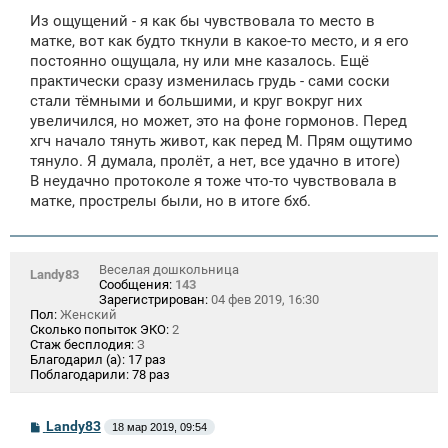
Из ощущений - я как бы чувствовала то место в
матке, вот как будто ткнули в какое-то место, и я его
постоянно ощущала, ну или мне казалось. Ещё
практически сразу изменилась грудь - сами соски
стали тёмными и большими, и круг вокруг них
увеличился, но может, это на фоне гормонов. Перед
хгч начало тянуть живот, как перед М. Прям ощутимо
тянуло. Я думала, пролёт, а нет, все удачно в итоге)
В неудачно протоколе я тоже что-то чувствовала в
матке, прострелы были, но в итоге бхб.
Веселая дошкольница
Landy83
Сообщения:
143
Зарегистрирован:
04 фев 2019, 16:30
Пол:
Женский
Сколько попыток ЭКО:
2
Стаж бесплодия:
З
Благодарил (а):
17 раз
Поблагодарили:
78 раз
С
Landy83
18 мар 2019, 09:54
о