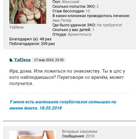
Пол:
Женский
Сколько попыток ЭКО:
2
Стаж бесплодия:
10
В каких клиниках проводилось лечение:
Ава-Петер
Где было удачное ЭКО:
Не требуется!
YaElena
Сколько у вас детей:
1
Откуда:
Архангельск
Благодарил (а):
48 раз
Поблагодарили:
209 раз
С
YaElena
17 мар 2019, 23:35
о
о
Ира, дома. Или ложиться по знакомству. Ты в цпс у
б
щ
кого наблюдаешься? Переговори со врачём, может
е
получится.
н
и
е
У меня есть маленькое голубоглазое солнышко по
имени Анюта. 18.05.2018
Впервые замужем
Сообщения:
2210