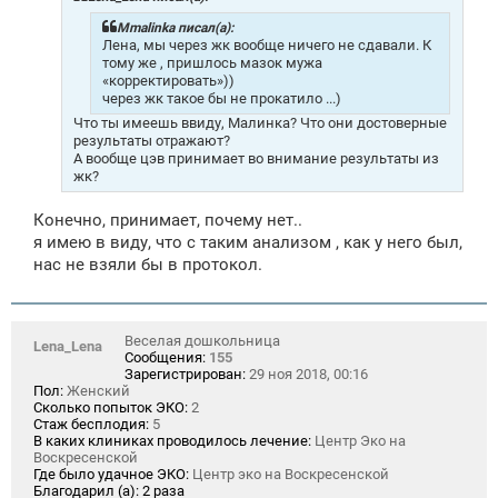
е
н
Mmalinka писал(а):
и
Лена, мы через жк вообще ничего не сдавали. К
е
тому же , пришлось мазок мужа
«корректировать»))
через жк такое бы не прокатило ...)
Что ты имеешь ввиду, Малинка? Что они достоверные
результаты отражают?
А вообще цэв принимает во внимание результаты из
жк?
Конечно, принимает, почему нет..
я имею в виду, что с таким анализом , как у него был,
нас не взяли бы в протокол.
Веселая дошкольница
Lena_Lena
Сообщения:
155
Зарегистрирован:
29 ноя 2018, 00:16
Пол:
Женский
Сколько попыток ЭКО:
2
Стаж бесплодия:
5
В каких клиниках проводилось лечение:
Центр Эко на
Воскресенской
Где было удачное ЭКО:
Центр эко на Воскресенской
Благодарил (а):
2 раза