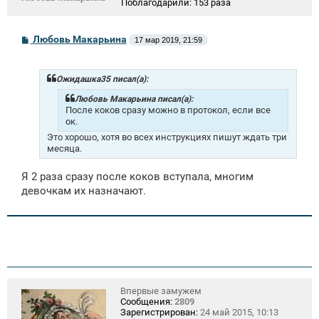
Поблагодарили:
153 раза
С
Любовь Макарьина
17 мар 2019, 21:59
о
о
б
щ
Ожидашка35 писал(а):
е
н
Любовь Макарьина писал(а):
и
После коков сразу можно в протокол, если все
е
ок.
Это хорошо, хотя во всех инструкциях пишут ждать три
месяца.
Я 2 раза сразу после коков вступала, многим
девочкам их назначают.
Впервые замужем
Сообщения:
2809
Зарегистрирован:
24 май 2015, 10:13