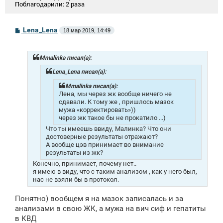
Поблагодарили:
2 раза
С
Lena_Lena
18 мар 2019, 14:49
о
о
б
щ
Mmalinka писал(а):
е
н
Lena_Lena писал(а):
и
е
Mmalinka писал(а):
Лена, мы через жк вообще ничего не
сдавали. К тому же , пришлось мазок
мужа «корректировать»))
через жк такое бы не прокатило ...)
Что ты имеешь ввиду, Малинка? Что они
достоверные результаты отражают?
А вообще цэв принимает во внимание
результаты из жк?
Конечно, принимает, почему нет..
я имею в виду, что с таким анализом , как у него был,
нас не взяли бы в протокол.
Понятно) вообщем я на мазок записалась и за
анализами в свою ЖК, а мужа на вич сиф и гепатиты
в КВД