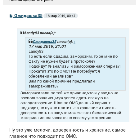
С
Ожидашка35
18 мар 2019, 00:47
о
о
б
щ
Landy83 писал(а):
е
н
Ожидашка35
писал(а):
↑
и
17 мар 2019, 21:01
е
Landy83
То есть если сдадим, заморозим, то он мне по
факту не нужен будет в протоколе?
Подойдут те анализы и замороженная сперма?!
Прокатит это по ОМС? Не потребуется
обновлений анализов?
Вам по какой причине предлагали
замораживать?
Замораживали по той же причине,что и у вас,но не
воспользовались,муж успел сдать свежую на
оплодотворение. Шли по ОМС,данный вариант
подходит,но нужно платить за хранение и писать
доверенность на вас,что можете этот биологический
материал использовать по своему усмотрению.
Ну это уже мелочи, доверенность и хранение, самое
главное что подходит по ОМС.