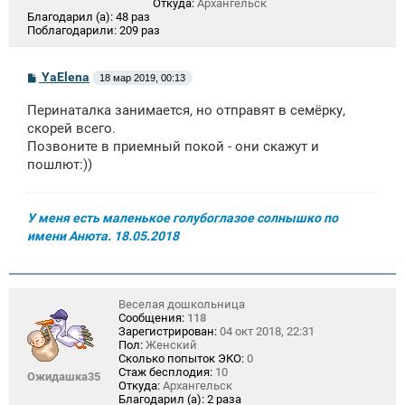
Откуда:
Архангельск
Благодарил (а):
48 раз
Поблагодарили:
209 раз
С
YaElena
18 мар 2019, 00:13
о
о
Перинаталка занимается, но отправят в семёрку,
б
щ
скорей всего.
е
Позвоните в приемный покой - они скажут и
н
пошлют:))
и
е
У меня есть маленькое голубоглазое солнышко по
имени Анюта. 18.05.2018
Веселая дошкольница
Сообщения:
118
Зарегистрирован:
04 окт 2018, 22:31
Пол:
Женский
Сколько попыток ЭКО:
0
Стаж бесплодия:
10
Ожидашка35
Откуда:
Архангельск
Благодарил (а):
2 раза