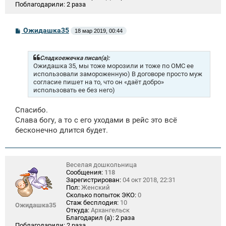
Поблагодарили:
2 раза
С
Ожидашка35
18 мар 2019, 00:44
о
о
б
щ
Сладкоежечка писал(а):
е
Ожидашка 35, мы тоже морозили и тоже по ОМС ее
н
использовали замороженную) В договоре просто муж
и
согласие пишет на то, что он «даёт добро»
е
использовать ее без него)
Спасибо.
Слава богу, а то с его уходами в рейс это всё
бесконечно длится будет.
Веселая дошкольница
Сообщения:
118
Зарегистрирован:
04 окт 2018, 22:31
Пол:
Женский
Сколько попыток ЭКО:
0
Стаж бесплодия:
10
Ожидашка35
Откуда:
Архангельск
Благодарил (а):
2 раза
Поблагодарили:
2 раза