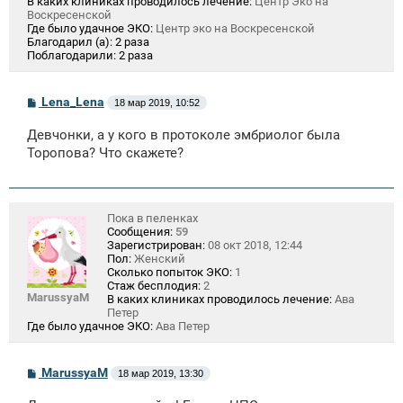
В каких клиниках проводилось лечение:
Центр Эко на
Воскресенской
Где было удачное ЭКО:
Центр эко на Воскресенской
Благодарил (а):
2 раза
Поблагодарили:
2 раза
С
Lena_Lena
18 мар 2019, 10:52
о
о
Девчонки, а у кого в протоколе эмбриолог была
б
щ
Торопова? Что скажете?
е
н
и
е
Пока в пеленках
Сообщения:
59
Зарегистрирован:
08 окт 2018, 12:44
Пол:
Женский
Сколько попыток ЭКО:
1
Стаж бесплодия:
2
MarussyaM
В каких клиниках проводилось лечение:
Ава
Петер
Где было удачное ЭКО:
Ава Петер
С
MarussyaM
18 мар 2019, 13:30
о
о