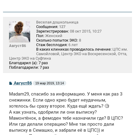
е
н
и
е
Веселая дошкольница
Сообщения:
127
Зарегистрирован:
08 окт 2015, 10:27
Пол:
Женский
Сколько попыток ЭКО:
8
Стаж бесплодия:
6 лет
Август86
В каких клиниках проводилось лечение:
ЦПС им.
Самойловой, Центр ЭКО на Воскресенской, Отта,
Центр ЭКО на Суфтина
Благодарил (а):
7 раз
Поблагодарили:
7 раз
С
Август86
19 мар 2019, 13:14
о
о
Madam29, спасибо за информацию. У меня как раз 3
б
щ
снежинки. Если одно крио будет неудачным,
е
хотелось бы сразу второе. Куда ещё ждать? 🧐
н
А как узнать, одобрили ли они выписку?
и
е
Мамонтёнок, а фемоден тебе назначили где? В ЦПС?
Или где делали операцию? Мне так просто дали
выписку в Семашко, и забрали её в ЦПС)) и