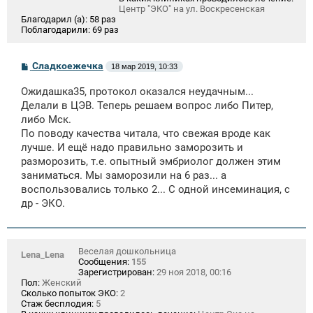
Центр "ЭКО" на ул. Воскресенская
Благодарил (а):
58 раз
Поблагодарили:
69 раз
С
Сладкоежечка
18 мар 2019, 10:33
о
о
Ожидашка35, протокол оказался неудачным...
б
щ
Делали в ЦЭВ. Теперь решаем вопрос либо Питер,
е
либо Мск.
н
По поводу качества читала, что свежая вроде как
и
е
лучше. И ещё надо правильно заморозить и
разморозить, т.е. опытный эмбриолог должен этим
заниматься. Мы заморозили на 6 раз... а
воспользовались только 2... С одной инсеминация, с
др - ЭКО.
Веселая дошкольница
Lena_Lena
Сообщения:
155
Зарегистрирован:
29 ноя 2018, 00:16
Пол:
Женский
Сколько попыток ЭКО:
2
Стаж бесплодия:
5