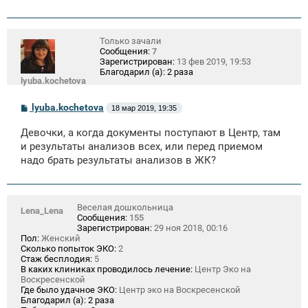
Только зачали
Сообщения:
7
Зарегистрирован:
13 фев 2019, 19:53
Благодарил (а):
2 раза
lyuba.kochetova
С
lyuba.kochetova
18 мар 2019, 19:35
о
о
Девочки, а когда документы поступают в Центр, там
б
щ
и результаты анализов всех, или перед приемом
е
надо брать результаты анализов в ЖК?
н
и
е
Веселая дошкольница
Lena_Lena
Сообщения:
155
Зарегистрирован:
29 ноя 2018, 00:16
Пол:
Женский
Сколько попыток ЭКО:
2
Стаж бесплодия:
5
В каких клиниках проводилось лечение:
Центр Эко на
Воскресенской
Где было удачное ЭКО:
Центр эко на Воскресенской
Благодарил (а):
2 раза