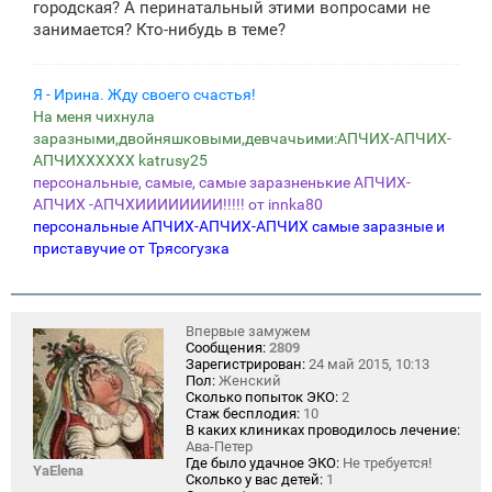
городская? А перинатальный этими вопросами не
занимается? Кто-нибудь в теме?
Я - Ирина. Жду своего счастья!
На меня чихнула
заразными,двойняшковыми,девчачьими:АПЧИХ-АПЧИХ-
АПЧИХХХХХХ katrusy25
персональные, самые, самые заразненькие АПЧИХ-
АПЧИХ -АПЧХИИИИИИИИ!!!!! от innka80
персональные АПЧИХ-АПЧИХ-АПЧИХ самые заразные и
приставучие от Трясогузка
Впервые замужем
Сообщения:
2809
Зарегистрирован:
24 май 2015, 10:13
Пол:
Женский
Сколько попыток ЭКО:
2
Стаж бесплодия:
10
В каких клиниках проводилось лечение:
Ава-Петер
Где было удачное ЭКО:
Не требуется!
YaElena
Сколько у вас детей:
1