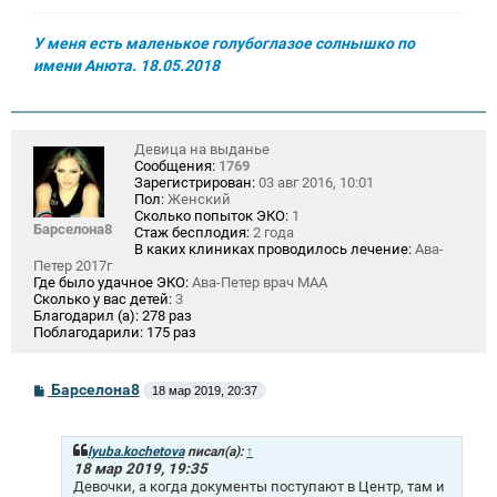
У меня есть маленькое голубоглазое солнышко по
имени Анюта. 18.05.2018
Девица на выданье
Сообщения:
1769
Зарегистрирован:
03 авг 2016, 10:01
Пол:
Женский
Сколько попыток ЭКО:
1
Барселона8
Стаж бесплодия:
2 года
В каких клиниках проводилось лечение:
Ава-
Петер 2017г
Где было удачное ЭКО:
Ава-Петер врач МАА
Сколько у вас детей:
3
Благодарил (а):
278 раз
Поблагодарили:
175 раз
С
Барселона8
18 мар 2019, 20:37
о
о
б
щ
lyuba.kochetova
писал(а):
↑
е
18 мар 2019, 19:35
н
Девочки, а когда документы поступают в Центр, там и
и