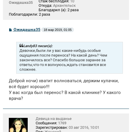
Стаж бесплодия:
10
Ожидашка35
Откуда:
Архангельск
Благодарил (а):
2 раза
Поблагодарили:
2 раза
С
Ожидашка35
18 мар 2019, 01:05
о
о
б
щ
Landy83 писал(а):
е
Девочки,были ли у вас какие-нибудь особые
н
ощущения после переноса? На какой день? Чем
и
закончилось все? Спасибо большое заранее за
е
ответы,что-то я волнуюсь,ждать становится все
сложнее.
Доброй ночи) хватит волноваться, держим кулачки,
всё будет хорошо!!!
У вас когда был перенос? В какой клинике? У какого
врача?
Девица на выданье
Сообщения:
1769
Зарегистрирован:
03 авг 2016, 10:01
Пол:
Женский