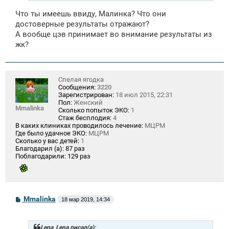
Что ты имеешь ввиду, Малинка? Что они
достоверные результаты отражают?
А вообще цэв принимает во внимание результаты из
жк?
Спелая ягодка
Сообщения:
3220
Зарегистрирован:
18 июл 2015, 22:31
Пол:
Женский
Mmalinka
Сколько попыток ЭКО:
1
Стаж бесплодия:
4
В каких клиниках проводилось лечение:
МЦРМ
Где было удачное ЭКО:
МЦРМ
Сколько у вас детей:
1
Благодарил (а):
87 раз
Поблагодарили:
129 раз
С
Mmalinka
18 мар 2019, 14:34
о
о
б
щ
Lena_Lena писал(а):