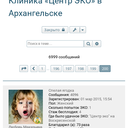
Клиника «Центр ЭКО» в
Архангельске
Закрыто
Поиск
Расширенный п
6999 сообщений
Страница
200
из
200
1
196
197
198
199
200
…
Пред.
Спелая ягодка
Сообщения:
4096
Зарегистрирован:
01 мар 2015, 15:54
Пол:
Женский
Сколько попыток ЭКО:
1
Стаж бесплодия:
4
Где было удачное ЭКО:
"Центр эко" на
Воскресенской
Благодарил (а):
73 раза
Любовь Макарьина