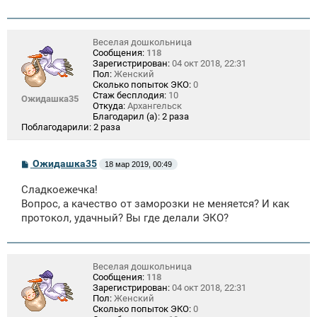
Веселая дошкольница
Сообщения:
118
Зарегистрирован:
04 окт 2018, 22:31
Пол:
Женский
Сколько попыток ЭКО:
0
Стаж бесплодия:
10
Ожидашка35
Откуда:
Архангельск
Благодарил (а):
2 раза
Поблагодарили:
2 раза
С
Ожидашка35
18 мар 2019, 00:49
о
о
Сладкоежечка!
б
щ
Вопрос, а качество от заморозки не меняется? И как
е
протокол, удачный? Вы где делали ЭКО?
н
и
е
Веселая дошкольница
Сообщения:
118
Зарегистрирован:
04 окт 2018, 22:31
Пол:
Женский
Сколько попыток ЭКО:
0