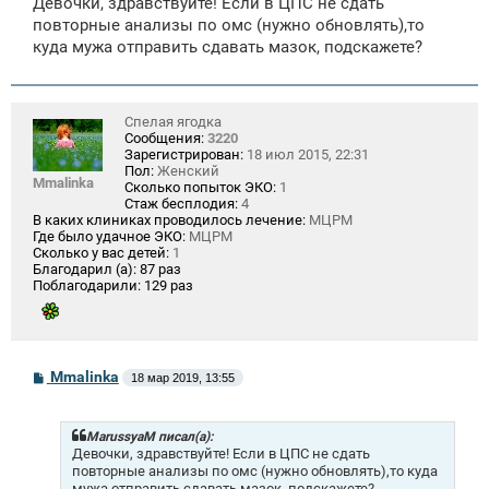
Девочки, здравствуйте! Если в ЦПС не сдать
б
щ
повторные анализы по омс (нужно обновлять),то
е
куда мужа отправить сдавать мазок, подскажете?
н
и
е
Спелая ягодка
Сообщения:
3220
Зарегистрирован:
18 июл 2015, 22:31
Пол:
Женский
Mmalinka
Сколько попыток ЭКО:
1
Стаж бесплодия:
4
В каких клиниках проводилось лечение:
МЦРМ
Где было удачное ЭКО:
МЦРМ
Сколько у вас детей:
1
Благодарил (а):
87 раз
Поблагодарили:
129 раз
С
Mmalinka
18 мар 2019, 13:55
о
о
б
щ
MarussyaM писал(а):
е
Девочки, здравствуйте! Если в ЦПС не сдать
н
повторные анализы по омс (нужно обновлять),то куда
и
мужа отправить сдавать мазок, подскажете?