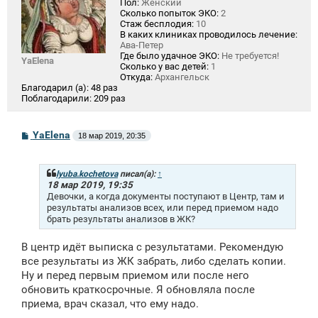
Пол:
Женский
Сколько попыток ЭКО:
2
Стаж бесплодия:
10
В каких клиниках проводилось лечение:
Ава-Петер
Где было удачное ЭКО:
Не требуется!
YaElena
Сколько у вас детей:
1
Откуда:
Архангельск
Благодарил (а):
48 раз
Поблагодарили:
209 раз
С
YaElena
18 мар 2019, 20:35
о
о
б
щ
lyuba.kochetova
писал(а):
↑
е
18 мар 2019, 19:35
н
Девочки, а когда документы поступают в Центр, там и
и
результаты анализов всех, или перед приемом надо
е
брать результаты анализов в ЖК?
В центр идёт выписка с результатами. Рекомендую
все результаты из ЖК забрать, либо сделать копии.
Ну и перед первым приемом или после него
обновить краткосрочные. Я обновляла после
приема, врач сказал, что ему надо.