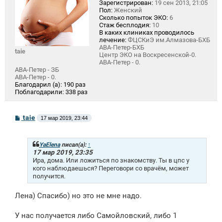
Зарегистрирован:
19 сен 2013, 21:05
Пол:
Женский
Сколько попыток ЭКО:
6
Стаж бесплодия:
10
В каких клиниках проводилось
лечение:
ФЦСКиЭ им.Алмазова-БХБ
АВА-Петер-БХБ
taie
Центр ЭКО на Воскресенской-0.
АВА-Петер - 0.
АВА-Петер - ЗБ
АВА-Петер - 0.
Благодарил (а):
190 раз
Поблагодарили:
338 раз
С
taie
17 мар 2019, 23:44
о
о
б
щ
YaElena
писал(а):
↑
е
17 мар 2019, 23:35
н
Ира, дома. Или ложиться по знакомству. Ты в цпс у
и
кого наблюдаешься? Переговори со врачём, может
е
получится.
Лена) Спасибо) но это не мне надо.
У нас получается либо Самойловский, либо 1