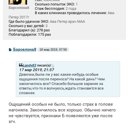
Сколько попыток ЭКО:
1
Барселона8
Стаж бесплодия:
2 года
В каких клиниках проводилось лечение:
Ава-
Петер 2017г
Где было удачное ЭКО:
Ава-Петер врач МАА
Сколько у вас детей:
3
Благодарил (а):
278 раз
Поблагодарили:
175 раз
С
Барселона8
18 мар 2019, 07:50
о
о
б
щ
Landy83
писал(а):
↑
е
17 мар 2019, 21:57
н
Девочки,были ли у вас какие-нибудь особые
и
ощущения после переноса? На какой день? Чем
е
закончилось все? Спасибо большое заранее за
ответы,что-то я волнуюсь,ждать становится все
сложнее.
Ощущений особых не было, только страх в голове
нагоняла. Закончилось все хорошо. Обычно ничего
не чувствуется, признаки Б появляются уже после
хгч.