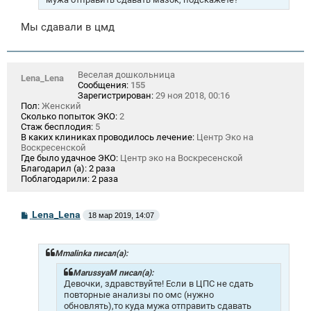
е
Мы сдавали в цмд
Веселая дошкольница
Lena_Lena
Сообщения:
155
Зарегистрирован:
29 ноя 2018, 00:16
Пол:
Женский
Сколько попыток ЭКО:
2
Стаж бесплодия:
5
В каких клиниках проводилось лечение:
Центр Эко на
Воскресенской
Где было удачное ЭКО:
Центр эко на Воскресенской
Благодарил (а):
2 раза
Поблагодарили:
2 раза
С
Lena_Lena
18 мар 2019, 14:07
о
о
б
щ
Mmalinka писал(а):
е
н
MarussyaM писал(а):
и
Девочки, здравствуйте! Если в ЦПС не сдать
е
повторные анализы по омс (нужно
обновлять),то куда мужа отправить сдавать