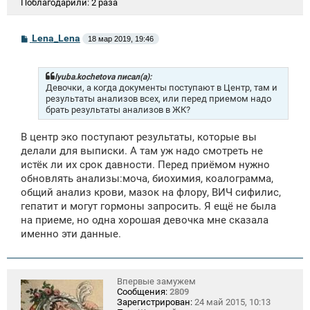
Поблагодарили:
2 раза
С
Lena_Lena
18 мар 2019, 19:46
о
о
б
щ
lyuba.kochetova писал(а):
е
Девочки, а когда документы поступают в Центр, там и
н
результаты анализов всех, или перед приемом надо
и
брать результаты анализов в ЖК?
е
В центр эко поступают результаты, которые вы
делали для выписки. А там уж надо смотреть не
истёк ли их срок давности. Перед приёмом нужно
обновлять анализы:моча, биохимия, коалограмма,
общий анализ крови, мазок на флору, ВИЧ сифилис,
гепатит и могут гормоны запросить. Я ещё не была
на приеме, но одна хорошая девочка мне сказала
именно эти данные.
Впервые замужем
Сообщения:
2809
Зарегистрирован:
24 май 2015, 10:13