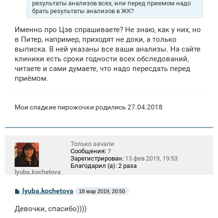
результаты анализов всех, или перед приемом надо
е
брать результаты анализов в ЖК?
Именно про Цэв спрашиваете? Не знаю, как у них, но
в Питер, например, приходят не доки, а только
выписка. В ней указаны все ваши анализы. На сайте
клиники есть сроки годности всех обследований,
читаете и сами думаете, что надо пересдать перед
приёмом.
Мои сладкие пирожочки родились 27.04.2018
Только зачали
Сообщения:
7
Зарегистрирован:
13 фев 2019, 19:53
Благодарил (а):
2 раза
lyuba.kochetova
С
lyuba.kochetova
18 мар 2019, 20:50
о
о
Девочки, спасибо))))
б
щ