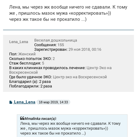
о
Лена, мы через жк вообще ничего не сдавали. К тому
б
щ
же , пришлось мазок мужа «корректировать»))
е
через жк такое бы не прокатило ...)
н
и
е
Веселая дошкольница
Lena_Lena
Сообщения:
155
Зарегистрирован:
29 ноя 2018, 00:16
Пол:
Женский
Сколько попыток ЭКО:
2
Стаж бесплодия:
5
В каких клиниках проводилось лечение:
Центр Эко на
Воскресенской
Где было удачное ЭКО:
Центр эко на Воскресенской
Благодарил (а):
2 раза
Поблагодарили:
2 раза
С
Lena_Lena
18 мар 2019, 14:33
о
о
б
щ
Mmalinka писал(а):
е
Лена, мы через жк вообще ничего не сдавали. К тому
н
же , пришлось мазок мужа «корректировать»))
и
через жк такое бы не прокатило ...)
е