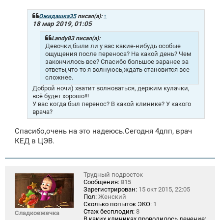
о
б
щ
Ожидашка35
писал(а):
↑
е
18 мар 2019, 01:05
н
и
Landy83 писал(а):
е
Девочки,были ли у вас какие-нибудь особые
ощущения после переноса? На какой день? Чем
закончилось все? Спасибо большое заранее за
ответы,что-то я волнуюсь,ждать становится все
сложнее.
Доброй ночи) хватит волноваться, держим кулачки,
всё будет хорошо!!!
У вас когда был перенос? В какой клинике? У какого
врача?
Спасибо,очень на это надеюсь.Сегодня 4дпп, врач
КЕД в ЦЭВ.
Трудный подросток
Сообщения:
815
Зарегистрирован:
15 окт 2015, 22:05
Пол:
Женский
Сколько попыток ЭКО:
1
Стаж бесплодия:
8
Сладкоежечка
В каких клиниках проводилось лечение: