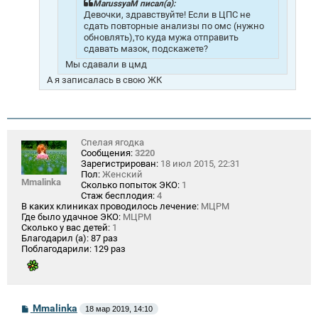
е
MarussyaM писал(а):
Девочки, здравствуйте! Если в ЦПС не
сдать повторные анализы по омс (нужно
обновлять),то куда мужа отправить
сдавать мазок, подскажете?
Мы сдавали в цмд
А я записалась в свою ЖК
Спелая ягодка
Сообщения:
3220
Зарегистрирован:
18 июл 2015, 22:31
Пол:
Женский
Mmalinka
Сколько попыток ЭКО:
1
Стаж бесплодия:
4
В каких клиниках проводилось лечение:
МЦРМ
Где было удачное ЭКО:
МЦРМ
Сколько у вас детей:
1
Благодарил (а):
87 раз
Поблагодарили:
129 раз
С
Mmalinka
18 мар 2019, 14:10
о