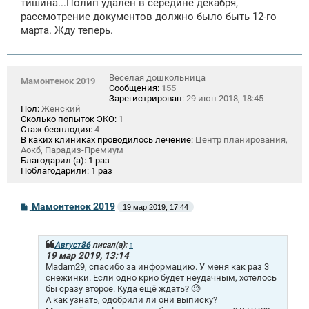
тишина...Полип удалён в середине декабря,
рассмотрение документов должно было быть 12-го
марта. Жду теперь.
Веселая дошкольница
Мамонтенок 2019
Сообщения:
155
Зарегистрирован:
29 июн 2018, 18:45
Пол:
Женский
Сколько попыток ЭКО:
1
Стаж бесплодия:
4
В каких клиниках проводилось лечение:
Центр планирования,
Аокб, Парадиз-Премиум
Благодарил (а):
1 раз
Поблагодарили:
1 раз
С
Мамонтенок 2019
19 мар 2019, 17:44
о
о
б
щ
Август86
писал(а):
↑
е
19 мар 2019, 13:14
н
Madam29, спасибо за информацию. У меня как раз 3
и
снежинки. Если одно крио будет неудачным, хотелось
е
бы сразу второе. Куда ещё ждать? 🧐
А как узнать, одобрили ли они выписку?