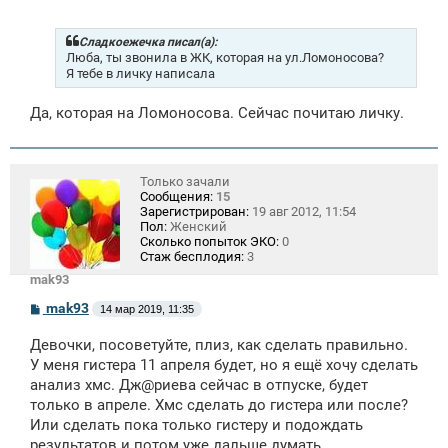
о
б
щ
Сладкоежечка писал(а):
е
Люба, ты звонила в ЖК, которая на ул.Ломоносова?
н
Я тебе в личку написала
и
е
Да, которая на Ломоносова. Сейчас почитаю личку.
Только зачали
Сообщения:
15
Зарегистрирован:
19 авг 2012, 11:54
Пол:
Женский
Сколько попыток ЭКО:
0
Стаж бесплодия:
3
mak93
С
mak93
14 мар 2019, 11:35
о
о
Девочки, посоветуйте, плиз, как сделать правильно.
б
щ
У меня гистера 11 апреля будет, но я ещё хочу сделать
е
анализ хмс. Дж@риева сейчас в отпуске, будет
н
только в апреле. Хмс сделать до гистера или после?
и
е
Или сделать пока только гистеру и подождать
результатов и потом уже дальше думать....