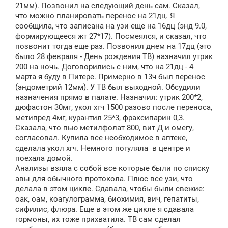
21мм). Позвонил на следующий день сам. Сказал,
что можно планировать перенос на 21дц. Я
сообщила, что записана на узи еще на 16дц (энд 9.0,
формирующееся жт 27*17). Посмеялся, и сказал, что
позвонит тогда еще раз. Позвонил днем на 17дц (это
было 28 февраля - День рождения ТВ) назначил утрик
200 на ночь. Договорились с ним, что на 21дц - 4
марта я буду в Питере. Примерно в 13ч был перенос
(эндометрий 12мм). У ТВ был выходной. Обсудили
назначения прямо в палате. Назначил: утрик 200*2,
дюфастон 30мг, укол хгч 1500 разово после переноса,
метипред 4мг, курантил 25*3, фраксипарин 0,3.
Сказала, что пью метилфолат 800, вит Д и омегу,
согласовал. Купила все необходимое в аптеке,
сделала укол хгч. Немного погуляла в центре и
поехала домой.
Анализы взяла с собой все которые были по списку
авы для обычного протокола. Плюс все узи, что
делала в этом цикле. Сдавала, чтобы были свежие:
оак, оам, коагулограмма, биохимия, вич, гепатиты,
сифилис, флюра. Еще в этом же цикле я сдавала
гормоны, их тоже прихватила. ТВ сам сделал