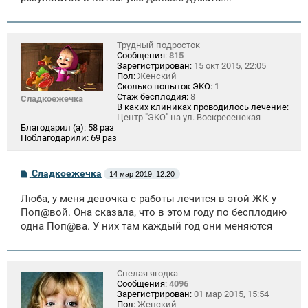
Трудный подросток
Сообщения:
815
Зарегистрирован:
15 окт 2015, 22:05
Пол:
Женский
Сколько попыток ЭКО:
1
Стаж бесплодия:
8
Сладкоежечка
В каких клиниках проводилось лечение:
Центр "ЭКО" на ул. Воскресенская
Благодарил (а):
58 раз
Поблагодарили:
69 раз
С
Сладкоежечка
14 мар 2019, 12:20
о
о
Люба, у меня девочка с работы лечится в этой ЖК у
б
щ
Поп@вой. Она сказала, что в этом году по бесплодию
е
одна Поп@ва. У них там каждый год они меняются
н
и
е
Спелая ягодка
Сообщения:
4096
Зарегистрирован:
01 мар 2015, 15:54
Пол:
Женский