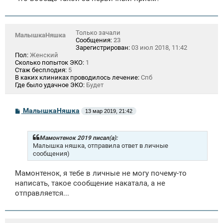
Только зачали
МалышкаНяшка
Сообщения:
23
Зарегистрирован:
03 июл 2018, 11:42
Пол:
Женский
Сколько попыток ЭКО:
1
Стаж бесплодия:
5
В каких клиниках проводилось лечение:
Спб
Где было удачное ЭКО:
Будет
С
МалышкаНяшка
13 мар 2019, 21:42
о
о
б
щ
Мамонтенок 2019 писал(а):
е
Малышка няшка, отправила ответ в личные
н
сообщения)
и
е
Мамонтенок, я тебе в личные не могу почему-то
написать, такое сообщение накатала, а не
отправляется...