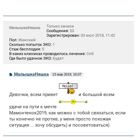
Только зачали
МалышкаНяшка
Сообщения:
23
Зарегистрирован:
03 июл 2018, 11:42
Пол:
Женский
Сколько попыток ЭКО:
1
Стаж бесплодия:
5
В каких клиниках проводилось лечение:
Спб
Где было удачное ЭКО:
Будет
С
МалышкаНяшка
13 мар 2019, 15:07
о
о
б
щ
Девочки, всем привет
и большой всем
е
н
и
удачи на пути к мечте
е
Мамонтенок2019, как можно с тобой связаться, если
ты конечно не против, у меня просто похожая
ситуация ... хочу обсудить) и посоветоваться)