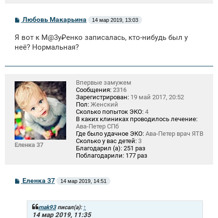
С
Любовь Макарьина
14 мар 2019, 13:03
о
о
Я вот к М@3у₽енко записалась, кто-нибудь был у
б
щ
неё? Нормальная?
е
н
и
е
Впервые замужем
Сообщения:
2316
Зарегистрирован:
19 май 2017, 20:52
Пол:
Женский
Сколько попыток ЭКО:
4
В каких клиниках проводилось лечение:
Ава-Петер СПб
Где было удачное ЭКО:
Ава-Петер врач ЯТВ
Сколько у вас детей:
3
Еленка 37
Благодарил (а):
251 раз
Поблагодарили:
177 раз
С
Еленка 37
14 мар 2019, 14:51
о
о
б
щ
mak93
писал(а):
↑
е
14 мар 2019, 11:35