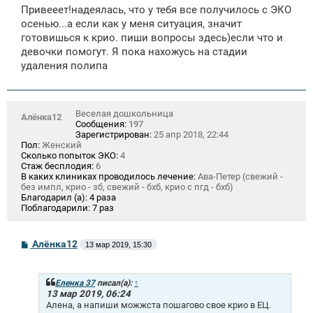
Привееет!надеялась, что у тебя все получилось с ЭКО
осенью...а если как у меня ситуация, значит
готовишься к крио. пиши вопросы здесь)если что и
девочки помогут. Я пока нахожусь на стадии
удаления полипа
Веселая дошкольница
Алёнка12
Сообщения:
197
Зарегистрирован:
25 апр 2018, 22:44
Пол:
Женский
Сколько попыток ЭКО:
4
Стаж бесплодия:
6
В каких клиниках проводилось лечение:
Ава-Петер (свежий -
без импл, крио - зб, свежий - бхб, крио с пгд - бхб)
Благодарил (а):
4 раза
Поблагодарили:
7 раз
С
Алёнка12
13 мар 2019, 15:30
о
о
б
щ
Еленка 37
писал(а):
↑
е
13 мар 2019, 06:24
н
Алена, а напиши можжста пошагово свое крио в ЕЦ.
и