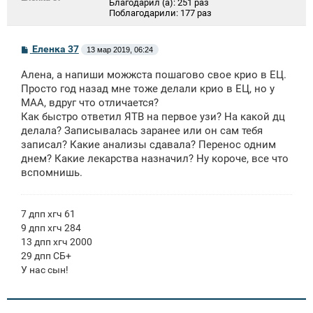
Благодарил (а):
251 раз
Поблагодарили:
177 раз
С
Еленка 37
13 мар 2019, 06:24
о
о
Алена, а напиши можжста пошагово свое крио в ЕЦ.
б
щ
Просто год назад мне тоже делали крио в ЕЦ, но у
е
МАА, вдруг что отличается?
н
Как быстро ответил ЯТВ на первое узи? На какой дц
и
е
делала? Записывалась заранее или он сам тебя
записал? Какие анализы сдавала? Перенос одним
днем? Какие лекарства назначил? Ну короче, все что
вспомнишь.
7 дпп хгч 61
9 дпп хгч 284
13 дпп хгч 2000
29 дпп СБ+
У нас сын!