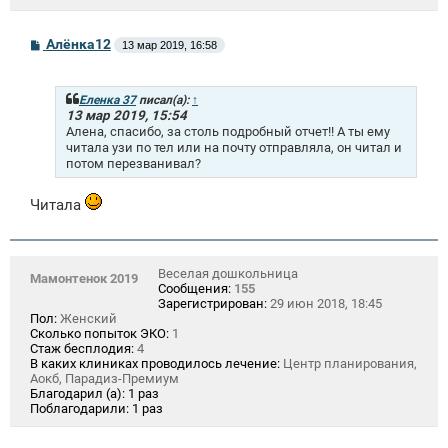
С
Алёнка12
13 мар 2019, 16:58
о
о
б
щ
Еленка 37
писал(а):
↑
е
13 мар 2019, 15:54
н
Алена, спасибо, за столь подробный отчет!! А ты ему
и
читала узи по тел или на почту отправляла, он читал и
е
потом перезванивал?
Читала
Веселая дошкольница
Мамонтенок 2019
Сообщения:
155
Зарегистрирован:
29 июн 2018, 18:45
Пол:
Женский
Сколько попыток ЭКО:
1
Стаж бесплодия:
4
В каких клиниках проводилось лечение:
Центр планирования,
Аокб, Парадиз-Премиум
Благодарил (а):
1 раз
Поблагодарили:
1 раз