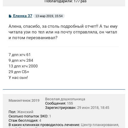
Поблагодарили:
177 раз
С
Еленка 37
13 мар 2019, 15:54
о
о
Алена, спасибо, за столь подробный отчет!! А ты ему
б
щ
читала узи по тел или на почту отправляла, он читал
е
и потом перезванивал?
н
и
е
7 дпп хгч 61
9 дпп хгч 284
13 дпп хгч 2000
29 дпп СБ+
У нас сын!
Веселая дошкольница
Мамонтенок 2019
Сообщения:
155
Зарегистрирован:
29 июн 2018, 18:45
Пол:
Женский
Сколько попыток ЭКО:
1
Стаж бесплодия:
4
В каких клиниках проводилось лечение:
Центр планирования,