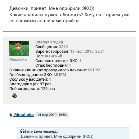
о
о
Девочки, привет. Мне одобрили ЭКО))
б
щ
Какие анализы нужно обновить? Хочу на 1 приём уже
е
со свежими анализами прийти.
н
и
е
Спелая ягодка
Сообщения:
3220
Зарегистрирован:
18 июл 2015, 22:31
Пол:
Женский
Mmalinka
Сколько попыток ЭКО:
1
Стаж бесплодия:
4
В каких клиниках проводилось лечение:
МЦРМ
Где было удачное ЭКО:
МЦРМ
Сколько у вас детей:
1
Благодарил (а):
87 раз
Поблагодарили:
129 раз
С
Mmalinka
14 мар 2019, 19:54
о
о
б
щ
Lena_Lena писал(а):
е
Девочки, привет. Мне одобрили ЭКО))