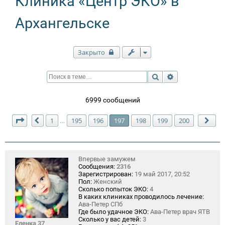
Клиника «Центр ЭКО» в
Архангельске
Закрыто
Поиск
Расширенный п
6999 сообщений
Страница
197
из
200
1
195
196
197
198
199
200
…
Пред.
Сле
Впервые замужем
Сообщения:
2316
Зарегистрирован:
19 май 2017, 20:52
Пол:
Женский
Сколько попыток ЭКО:
4
В каких клиниках проводилось лечение:
Ава-Петер СПб
Где было удачное ЭКО:
Ава-Петер врач ЯТВ
Сколько у вас детей:
3
Еленка 37