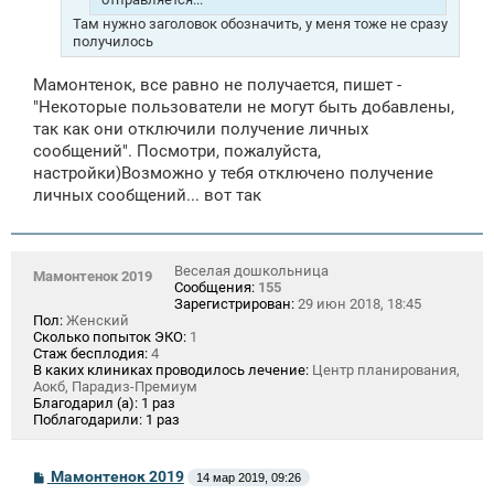
Там нужно заголовок обозначить, у меня тоже не сразу
получилось
Мамонтенок, все равно не получается, пишет -
"Некоторые пользователи не могут быть добавлены,
так как они отключили получение личных
сообщений". Посмотри, пожалуйста,
настройки)Возможно у тебя отключено получение
личных сообщений... вот так
Веселая дошкольница
Мамонтенок 2019
Сообщения:
155
Зарегистрирован:
29 июн 2018, 18:45
Пол:
Женский
Сколько попыток ЭКО:
1
Стаж бесплодия:
4
В каких клиниках проводилось лечение:
Центр планирования,
Аокб, Парадиз-Премиум
Благодарил (а):
1 раз
Поблагодарили:
1 раз
С
Мамонтенок 2019
14 мар 2019, 09:26
о