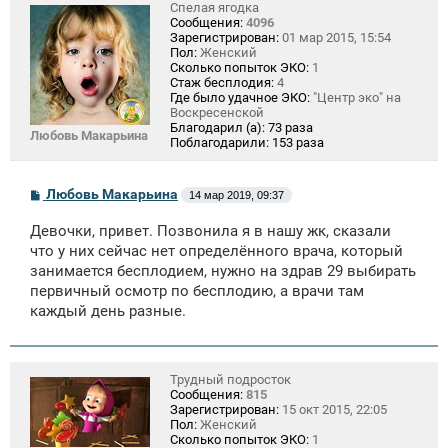
Спелая ягодка
Сообщения:
4096
Зарегистрирован:
01 мар 2015, 15:54
Пол:
Женский
Сколько попыток ЭКО:
1
Стаж бесплодия:
4
Где было удачное ЭКО:
"Центр эко" на
Воскресенской
Благодарил (а):
73 раза
Любовь Макарьина
Поблагодарили:
153 раза
С
Любовь Макарьина
14 мар 2019, 09:37
о
о
Девочки, привет. Позвонила я в нашу жк, сказали
б
щ
что у них сейчас нет определённого врача, который
е
занимается бесплодием, нужно на здрав 29 выбирать
н
первичный осмотр по бесплодию, а врачи там
и
е
каждый день разные.
Трудный подросток
Сообщения:
815
Зарегистрирован:
15 окт 2015, 22:05
Пол:
Женский
Сколько попыток ЭКО:
1