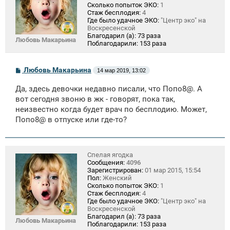
Сколько попыток ЭКО:
1
Стаж бесплодия:
4
Где было удачное ЭКО:
"Центр эко" на
Воскресенской
Благодарил (а):
73 раза
Любовь Макарьина
Поблагодарили:
153 раза
С
Любовь Макарьина
14 мар 2019, 13:02
о
о
Да, здесь девочки недавно писали, что Попо8@. А
б
щ
вот сегодня звоню в жк - говорят, пока так,
е
неизвестно когда будет врач по бесплодию. Может,
н
Попо8@ в отпуске или где-то?
и
е
Спелая ягодка
Сообщения:
4096
Зарегистрирован:
01 мар 2015, 15:54
Пол:
Женский
Сколько попыток ЭКО:
1
Стаж бесплодия:
4
Где было удачное ЭКО:
"Центр эко" на
Воскресенской
Благодарил (а):
73 раза
Любовь Макарьина
Поблагодарили:
153 раза