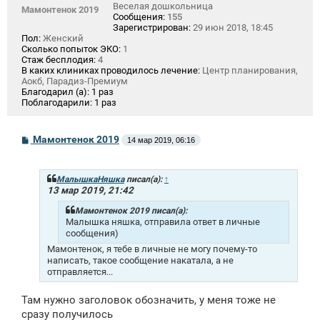
Веселая дошкольница
Мамонтенок 2019
Сообщения:
155
Зарегистрирован:
29 июн 2018, 18:45
Пол:
Женский
Сколько попыток ЭКО:
1
Стаж бесплодия:
4
В каких клиниках проводилось лечение:
Центр планирования,
Аокб, Парадиз-Премиум
Благодарил (а):
1 раз
Поблагодарили:
1 раз
С
Мамонтенок 2019
14 мар 2019, 06:16
о
о
б
щ
МалышкаНяшка
писал(а):
↑
е
13 мар 2019, 21:42
н
и
Мамонтенок 2019 писал(а):
е
Малышка няшка, отправила ответ в личные
сообщения)
Мамонтенок, я тебе в личные не могу почему-то
написать, такое сообщение накатала, а не
отправляется...
Там нужно заголовок обозначить, у меня тоже не
сразу получилось