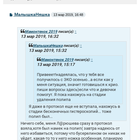
С
МалышкаНяшка
13 мар 2019, 16:48
о
о
б
щ
Мамонтенок 2019
писал(а):
↑
е
13 мар 2019, 16:32
н
и
МалышкаНяшка
писал(а):
↑
е
13 мар 2019, 15:32
Мамонтенок 2019
писал(а):
↑
13 мар 2019, 15:17
Привееет!надеялась, что у тебя все
получилось с ЭКО осенью...а если как у
меня ситуация, значит готовишься к крио.
пиши вопросы здесь)если что и девочки
помогут. Я пока нахожусь на стадии
удаления полипа
Я даже в протокол еще не вступала, нахожусь в
стадии бесконечных гистероскопий... тоже
полип был...
Ничего себе, меня Л@рюшева сразу в протокол
взяла,хотя был намек на полип( завтра надеюсь от
него избавиться, потому что бусерелином он никак не
уйдет, какая-то то у него ножка особенная, планирую