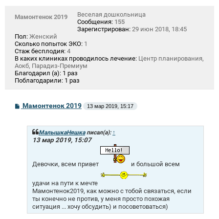
Веселая дошкольница
Мамонтенок 2019
Сообщения:
155
Зарегистрирован:
29 июн 2018, 18:45
Пол:
Женский
Сколько попыток ЭКО:
1
Стаж бесплодия:
4
В каких клиниках проводилось лечение:
Центр планирования,
Аокб, Парадиз-Премиум
Благодарил (а):
1 раз
Поблагодарили:
1 раз
С
Мамонтенок 2019
13 мар 2019, 15:17
о
о
б
щ
МалышкаНяшка
писал(а):
↑
е
13 мар 2019, 15:07
н
и
е
Девочки, всем привет
и большой всем
удачи на пути к мечте
Мамонтенок2019, как можно с тобой связаться, если
ты конечно не против, у меня просто похожая
ситуация ... хочу обсудить) и посоветоваться)