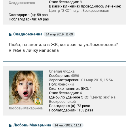
Стаж бесплодия:
8
Сладкоежечка
В каких клиниках проводилось лечение:
Центр "ЭКО" на ул. Воскресенская
Благодарил (а):
58 раз
Поблагодарили:
69 раз
С
Сладкоежечка
14 мар 2019, 11:09
о
о
Люба, ты звонила в ЖК, которая на ул.Ломоносова?
б
щ
Я тебе в личку написала
е
н
и
е
Спелая ягодка
Сообщения:
4096
Зарегистрирован:
01 мар 2015, 15:54
Пол:
Женский
Сколько попыток ЭКО:
1
Стаж бесплодия:
4
Где было удачное ЭКО:
"Центр эко" на
Воскресенской
Благодарил (а):
73 раза
Любовь Макарьина
Поблагодарили:
153 раза
С
Любовь Макарьина
14 мар 2019, 11:11
о