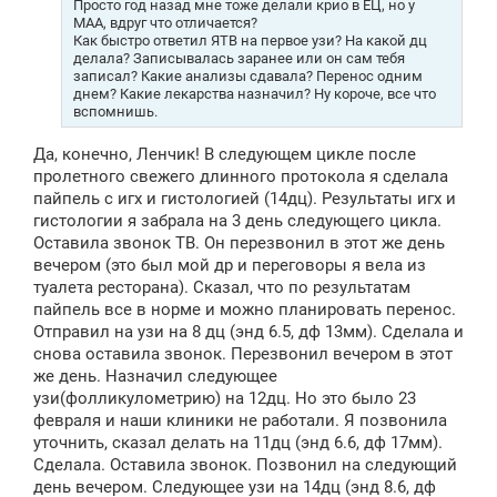
Просто год назад мне тоже делали крио в ЕЦ, но у
е
МАА, вдруг что отличается?
Как быстро ответил ЯТВ на первое узи? На какой дц
делала? Записывалась заранее или он сам тебя
записал? Какие анализы сдавала? Перенос одним
днем? Какие лекарства назначил? Ну короче, все что
вспомнишь.
Да, конечно, Ленчик! В следующем цикле после
пролетного свежего длинного протокола я сделала
пайпель с игх и гистологией (14дц). Результаты игх и
гистологии я забрала на 3 день следующего цикла.
Оставила звонок ТВ. Он перезвонил в этот же день
вечером (это был мой др и переговоры я вела из
туалета ресторана). Сказал, что по результатам
пайпель все в норме и можно планировать перенос.
Отправил на узи на 8 дц (энд 6.5, дф 13мм). Сделала и
снова оставила звонок. Перезвонил вечером в этот
же день. Назначил следующее
узи(фолликулометрию) на 12дц. Но это было 23
февраля и наши клиники не работали. Я позвонила
уточнить, сказал делать на 11дц (энд 6.6, дф 17мм).
Сделала. Оставила звонок. Позвонил на следующий
день вечером. Следующее узи на 14дц (энд 8.6, дф