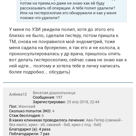
потом на прием,но даже не знаю как ей буду
рассказывать об операции. А тебе полип удалили?
Или на гистероскопии его обнаружили и как у меня
похоже что удалили?
У меня по УЗИ увидели полип, хотя до этого его
близко не было, сделали гистеру, потом пришла к
ТМ, снова не понравился мой эндометрий, тоже
меня садила на бусерелин, я так его и не колола, а
проконсультировалась у др врача, пришлось опять
вот делать гистероскопию, сейчас сама не знаю как к
ней идти... поэтому и хотела тебе в личку написать
более подробно... обсудить)
Веселая дошкольница
Алёнка12
Сообщения:
197
Зарегистрирован:
25 апр 2018, 22:44
Пол:
Женский
Сколько попыток ЭКО:
4
Стаж бесплодия:
6
В каких клиниках проводилось лечение:
Ава-Петер (свежий -
без импл, крио - зб, свежий - бхб, крио с пгд - бхб)
Благодарил (а):
4 раза
Поблагодарили:
7 раз