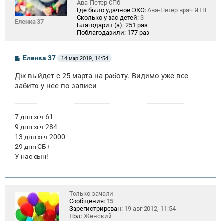
Ава-Петер СПб
Где было удачное ЭКО:
Ава-Петер врач ЯТВ
Сколько у вас детей:
3
Еленка 37
Благодарил (а):
251 раз
Поблагодарили:
177 раз
С
Еленка 37
14 мар 2019, 14:54
о
о
Дж выйдет с 25 марта на работу. Видимо уже все
б
щ
забито у нее по записи
е
н
и
е
7 дпп хгч 61
9 дпп хгч 284
13 дпп хгч 2000
29 дпп СБ+
У нас сын!
Только зачали
Сообщения:
15
Зарегистрирован:
19 авг 2012, 11:54
Пол:
Женский