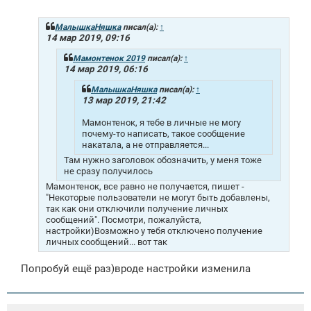
о
б
щ
МалышкаНяшка
писал(а):
↑
е
14 мар 2019, 09:16
н
и
Мамонтенок 2019
писал(а):
↑
е
14 мар 2019, 06:16
МалышкаНяшка
писал(а):
↑
13 мар 2019, 21:42
Мамонтенок, я тебе в личные не могу
почему-то написать, такое сообщение
накатала, а не отправляется...
Там нужно заголовок обозначить, у меня тоже
не сразу получилось
Мамонтенок, все равно не получается, пишет -
"Некоторые пользователи не могут быть добавлены,
так как они отключили получение личных
сообщений". Посмотри, пожалуйста,
настройки)Возможно у тебя отключено получение
личных сообщений... вот так
Попробуй ещё раз)вроде настройки изменила