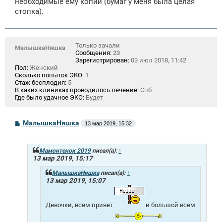
необходимые ему копии (бумаг у меня была целая
стопка).
Только зачали
МалышкаНяшка
Сообщения:
23
Зарегистрирован:
03 июл 2018, 11:42
Пол:
Женский
Сколько попыток ЭКО:
1
Стаж бесплодия:
5
В каких клиниках проводилось лечение:
Спб
Где было удачное ЭКО:
Будет
С
МалышкаНяшка
13 мар 2019, 15:32
о
о
б
щ
Мамонтенок 2019
писал(а):
↑
е
13 мар 2019, 15:17
н
и
МалышкаНяшка
писал(а):
↑
е
13 мар 2019, 15:07
Девочки, всем привет
и большой всем