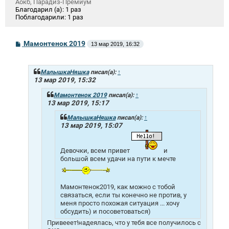
Аокб, Парадиз-Премиум
Благодарил (а):
1 раз
Поблагодарили:
1 раз
С
Мамонтенок 2019
13 мар 2019, 16:32
о
о
б
щ
МалышкаНяшка
писал(а):
↑
е
13 мар 2019, 15:32
н
и
Мамонтенок 2019
писал(а):
↑
е
13 мар 2019, 15:17
МалышкаНяшка
писал(а):
↑
13 мар 2019, 15:07
Девочки, всем привет
и
большой всем удачи на пути к мечте
Мамонтенок2019, как можно с тобой
связаться, если ты конечно не против, у
меня просто похожая ситуация ... хочу
обсудить) и посоветоваться)
Привееет!надеялась, что у тебя все получилось с