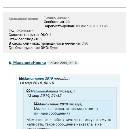
Только зачали
МалышкаНяшка
Сообщения:
23
Зарегистрирован:
03 июл 2018, 11:42
Пол:
Женский
Сколько попыток ЭКО:
1
Стаж бесплодия:
5
В каких клиниках проводилось лечение:
Спб
Где было удачное ЭКО:
Будет
С
МалышкаНяшка
14 мар 2019, 09:16
о
о
б
щ
Мамонтенок 2019
писал(а):
↑
е
14 мар 2019, 06:16
н
и
МалышкаНяшка
писал(а):
↑
е
13 мар 2019, 21:42
Мамонтенок 2019 писал(а):
Малышка няшка, отправила ответ в
личные сообщения)
Мамонтенок, я тебе в личные не могу почему-то
написать, такое сообщение накатала, а не
отправляется...