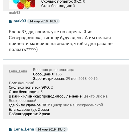
Сколько попыток ЭКО:
0
Стаж бесплодия:
3
mak93
С
mak93
14 мар 2019, 16:08
о
о
Елена37, да, запись уже на апрель. Я из
б
щ
Северодвинска, гистеру буду здесь. А им нельзя
е
привезти материал на анализ, чтобы два раза не
н
ползать?????)
и
е
Веселая дошкольница
Lena_Lena
Сообщения:
155
Зарегистрирован:
29 ноя 2018, 00:16
Пол:
Женский
Сколько попыток ЭКО:
2
Стаж бесплодия:
5
В каких клиниках проводилось лечение:
Центр Эко на
Воскресенской
Где было удачное ЭКО:
Центр эко на Воскресенской
Благодарил (а):
2 раза
Поблагодарили:
2 раза
С
Lena_Lena
14 мар 2019, 19:46