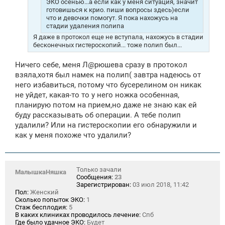
ЭКО осенью...а если как у меня ситуация, значит
готовишься к крио. пиши вопросы здесь)если
что и девочки помогут. Я пока нахожусь на
стадии удаления полипа
Я даже в протокол еще не вступала, нахожусь в стадии
бесконечных гистероскопий... тоже полип был...
Ничего себе, меня Л@рюшева сразу в протокол
взяла,хотя был намек на полип( завтра надеюсь от
него избавиться, потому что бусерелином он никак
не уйдет, какая-то то у него ножка особенная,
планирую потом на прием,но даже не знаю как ей
буду рассказывать об операции. А тебе полип
удалили? Или на гистероскопии его обнаружили и
как у меня похоже что удалили?
Только зачали
МалышкаНяшка
Сообщения:
23
Зарегистрирован:
03 июл 2018, 11:42
Пол:
Женский
Сколько попыток ЭКО:
1
Стаж бесплодия:
5
В каких клиниках проводилось лечение:
Спб
Где было удачное ЭКО:
Будет