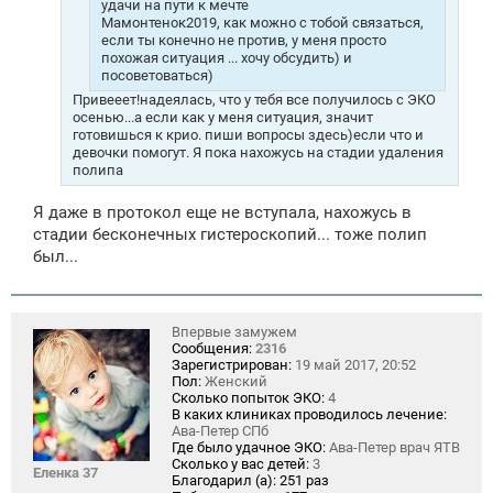
удачи на пути к мечте
Мамонтенок2019, как можно с тобой связаться,
если ты конечно не против, у меня просто
похожая ситуация ... хочу обсудить) и
посоветоваться)
Привееет!надеялась, что у тебя все получилось с ЭКО
осенью...а если как у меня ситуация, значит
готовишься к крио. пиши вопросы здесь)если что и
девочки помогут. Я пока нахожусь на стадии удаления
полипа
Я даже в протокол еще не вступала, нахожусь в
стадии бесконечных гистероскопий... тоже полип
был...
Впервые замужем
Сообщения:
2316
Зарегистрирован:
19 май 2017, 20:52
Пол:
Женский
Сколько попыток ЭКО:
4
В каких клиниках проводилось лечение:
Ава-Петер СПб
Где было удачное ЭКО:
Ава-Петер врач ЯТВ
Сколько у вас детей:
3
Еленка 37
Благодарил (а):
251 раз