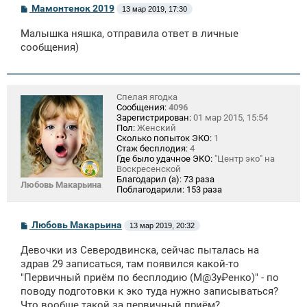
С
Мамонтенок 2019
13 мар 2019, 17:30
о
о
Малышка няшка, отправила ответ в личные
б
щ
сообщения)
е
н
и
е
Спелая ягодка
Сообщения:
4096
Зарегистрирован:
01 мар 2015, 15:54
Пол:
Женский
Сколько попыток ЭКО:
1
Стаж бесплодия:
4
Где было удачное ЭКО:
"Центр эко" на
Воскресенской
Благодарил (а):
73 раза
Любовь Макарьина
Поблагодарили:
153 раза
С
Любовь Макарьина
13 мар 2019, 20:32
о
о
Девочки из Северодвинска, сейчас пыталась на
б
щ
здрав 29 записаться, там появился какой-то
е
"Первичный приём по бесплодию (М@3у₽енко)" - по
н
поводу подготовки к эко туда нужно записываться?
и
е
Что вообще такой за первичный приём?