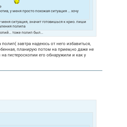
те
тив, у меня просто похожая ситуация ... хочу
 у меня ситуация, значит готовишься к крио. пиши
даления полипа
пий... тоже полип был...
 полип( завтра надеюсь от него избавиться,
собенная, планирую потом на прием,но даже не
 на гистероскопии его обнаружили и как у