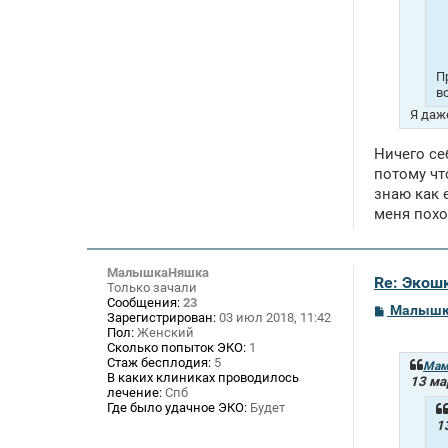
П
в
Я даж
Ничего се
потому чт
знаю как 
меня похо
МалышкаНяшка
Re: Экош
Только зачали
Сообщения:
23
С
Малышк
Зарегистрирован:
03 июл 2018, 11:42
о
Пол:
Женский
о
Сколько попыток ЭКО:
1
б
Стаж бесплодия:
5
щ
Мам
В каких клиниках проводилось
е
13 ма
лечение:
Спб
н
и
Где было удачное ЭКО:
Будет
е
1