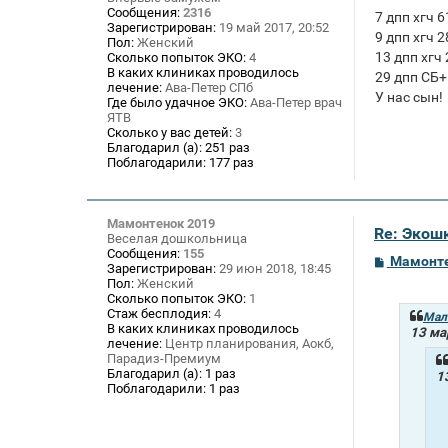
е
Сообщения:
2316
7 дпп хгч 6
Зарегистрирован:
19 май 2017, 20:52
9 дпп хгч 2
Пол:
Женский
13 дпп хгч
Сколько попыток ЭКО:
4
В каких клиниках проводилось
29 дпп СБ+
лечение:
Ава-Петер СПб
У нас сын!
Где было удачное ЭКО:
Ава-Петер врач
ЯТВ
Сколько у вас детей:
3
Благодарил (а):
251 раз
Поблагодарили:
177 раз
Мамонтенок 2019
Re: Экош
Веселая дошкольница
Сообщения:
155
С
Мамонте
Зарегистрирован:
29 июн 2018, 18:45
о
Пол:
Женский
о
Сколько попыток ЭКО:
1
б
Стаж бесплодия:
4
щ
Мал
В каких клиниках проводилось
е
13 ма
лечение:
Центр планирования, Аокб,
н
и
Парадиз-Премиум
е
Благодарил (а):
1 раз
1
Поблагодарили:
1 раз