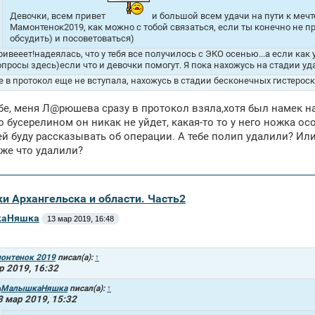
Девочки, всем привет
и большой всем удачи на пути к меч
Мамонтенок2019, как можно с тобой связаться, если ты конечно не про
обсудить) и посоветоваться)
ривееет!надеялась, что у тебя все получилось с ЭКО осенью...а если как
опросы здесь)если что и девочки помогут. Я пока нахожусь на стадии у
е в протокол еще не вступала, нахожусь в стадии бесконечных гистероско
бе, меня Л@рюшева сразу в протокол взяла,хотя был намек на
о бусерелином он никак не уйдет, какая-то то у него ножка о
ей буду рассказывать об операции. А тебе полип удалили? Или
же что удалили?
ки Архангельска и области. Часть2
аНяшка
13 мар 2019, 16:48
онтенок 2019
писал(а):
↑
р 2019, 16:32
МалышкаНяшка
писал(а):
↑
3 мар 2019, 15:32