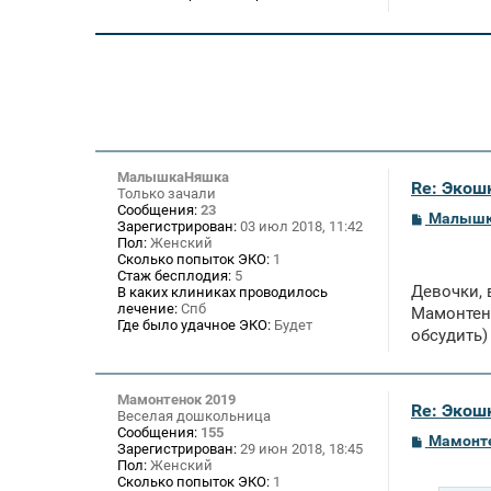
МалышкаНяшка
Re: Экош
Только зачали
Сообщения:
23
С
Малышк
Зарегистрирован:
03 июл 2018, 11:42
о
Пол:
Женский
о
Сколько попыток ЭКО:
1
б
Стаж бесплодия:
5
щ
Девочки,
В каких клиниках проводилось
е
лечение:
Спб
н
Мамонтено
и
Где было удачное ЭКО:
Будет
обсудить)
е
Мамонтенок 2019
Re: Экош
Веселая дошкольница
Сообщения:
155
С
Мамонте
Зарегистрирован:
29 июн 2018, 18:45
о
Пол:
Женский
о
Сколько попыток ЭКО:
1
б