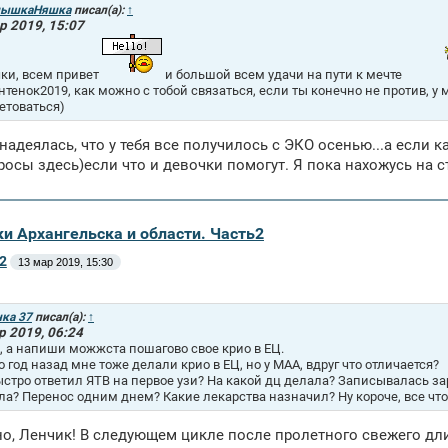
ышкаНяшка
писал(а):
↑
р 2019, 15:07
ки, всем привет
и большой всем удачи на пути к мечте
тенок2019, как можно с тобой связаться, если ты конечно не против, у м
етоваться)
надеялась, что у тебя все получилось с ЭКО осенью...а если к
осы здесь)если что и девочки помогут. Я пока нахожусь на 
ки Архангельска и области. Часть2
2
13 мар 2019, 15:30
нка 37
писал(а):
↑
р 2019, 06:24
, а напиши можжста пошагово свое крио в ЕЦ.
о год назад мне тоже делали крио в ЕЦ, но у МАА, вдруг что отличается?
ыстро ответил ЯТВ на первое узи? На какой дц делала? Записывалась з
ла? Перенос одним днем? Какие лекарства назначил? Ну короче, все чт
но, Ленчик! В следующем цикле после пролетного свежего дли