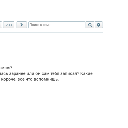
Поиск
Расширенный 
200
След.
ается?
ась заранее или он сам тебя записал? Какие
 короче, все что вспомнишь.