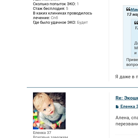
о
Сколько попыток ЭКО:
1
б
Стаж бесплодия:
5
щ
Мам
В каких клиниках проводилось
е
13 ма
лечение:
Спб
н
и
Где было удачное ЭКО:
Будет
е
1
Д
М
и
Приве
вопро
Я даже в 
Re: Экош
С
Еленка 
о
о
Алена, сп
б
щ
перезван
е
н
Еленка 37
и
Впервые замужем