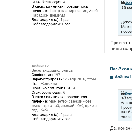
Стаж бесплодия:
4
щ
Мал
В каких клиниках проводилось
е
13 ма
лечение:
Центр планирования, Аокб,
н
и
Парадиз-Премиум
е
Благодарил (а):
1 раз
Девоч
Поблагодарили:
1 раз
Мамон
посов
Привееет!
пиши вопр
Алёнка12
Re: Экош
Веселая дошкольница
Сообщения:
197
С
Алёнка1
Зарегистрирован:
25 апр 2018, 22:44
о
Пол:
Женский
о
Сколько попыток ЭКО:
4
б
Стаж бесплодия:
6
щ
Еле
В каких клиниках проводилось
е
13 ма
лечение:
Ава-Петер (свежий - без
н
Алена
и
импл, крио - зб, свежий - бхб, крио с
Прост
е
пгд - бхб)
Как б
Благодарил (а):
4 раза
сдава
Поблагодарили:
7 раз
Да, конеч