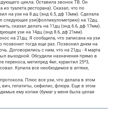
ледующего цикла. Оставила звонок ТВ. Он
 из туалета ресторана). Сказал, что по
л на узи на 8 дц (энд 6.5, дф 13мм). Сделала
ил следующее узи(фолликулометрию) на 12дц.
ть, сказал делать на 11дц (энд 6.6, дф 17мм).
ющее узи на 14дц (энд 8.6, дф 21мм).
ос на 21дц. Я сообщила, что записана на узи
что позвонит тогда еще раз. Позвонил днем на
чь. Договорились с ним, что на 21дц - 4 марта
 был выходной. Обсудили назначения прямо в
ле переноса, метипред 4мг, курантил 25*3,
асовал. Купила все необходимое в аптеке,
ротокола. Плюс все узи, что делала в этом
, вич, гепатиты, сифилис, флюра. Еще в этом
одимые ему копии (бумаг у меня была целая