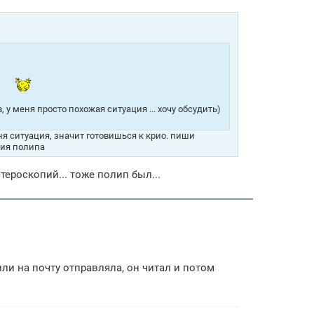
 у меня просто похожая ситуация ... хочу обсудить)
еня ситуация, значит готовишься к крио. пиши
ния полипа
тероскопий... тоже полип был...
 или на почту отправляла, он читал и потом