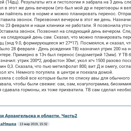
ей (14дц). Результаты игх и гистологии я забрала на 3 день с
л в этот же день вечером (это был мой др и переговоры я вела
ам пайпель все в норме и можно планировать перенос. Отправи
ставила звонок. Перезвонил вечером в этот же день. Назнач
ло 23 февраля и наши клиники не работали. Я позвонила уточни
Оставила звонок. Позвонил на следующий день вечером. Следу
на следующий день сам. Сказал, что можно планировать перен
дц (энд 9.0, формирующееся жт 27*17). Посмеялся, и сказал, 
 было 28 февраля - День рождения ТВ) назначил утрик 200 на но
Питере. Примерно в 13ч был перенос (эндометрий 12мм). У ТВ
значил: утрик 200*2, дюфастон 30мг, укол хгч 1500 разово пос
ин 0,3. Сказала, что пью метилфолат 800, вит Д и омегу, согл
кол хгч. Немного погуляла в центре и поехала домой.
зяла с собой все которые были по списку авы для обычного п
авала, чтобы были свежие: оак, оам, коагулограмма, биохимия
я сдавала гормоны, их тоже прихватила. ТВ сам сделал необх
ки Архангельска и области. Часть2
аНяшка
13 мар 2019, 15:32