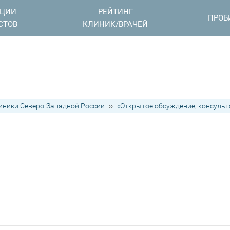
АЦИИ
РЕЙТИНГ
ПРОБ
СТОВ
КЛИНИК/ВРАЧЕЙ
иники Северо-Западной России
››
«Открытое обсуждение, консульт