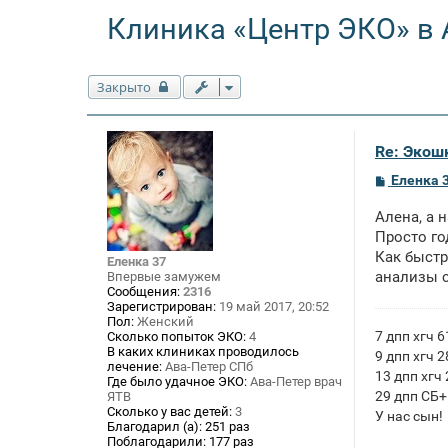
Клиника «Центр ЭКО» в 
Закрыто
Re: Экош
С
Еленка 
о
о
Алена, а 
б
щ
Просто го
е
Как быстр
Еленка 37
н
анализы с
Впервые замужем
и
е
Сообщения:
2316
Зарегистрирован:
19 май 2017, 20:52
Пол:
Женский
7 дпп хгч 6
Сколько попыток ЭКО:
4
В каких клиниках проводилось
9 дпп хгч 2
лечение:
Ава-Петер СПб
13 дпп хгч
Где было удачное ЭКО:
Ава-Петер врач
29 дпп СБ+
ЯТВ
Сколько у вас детей:
3
У нас сын!
Благодарил (а):
251 раз
Поблагодарили:
177 раз