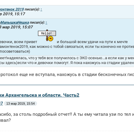
онтенок 2019
писал(а):
↑
р 2019, 15:17
МалышкаНяшка
писал(а):
↑
3 мар 2019, 15:07
евочки, всем привет
и большой всем удачи на пути к мечте
амонтенок2019, как можно с тобой связаться, если ты конечно не против,
 посоветоваться)
еет!надеялась, что у тебя все получилось с ЭКО осенью...а если как у м
сы здесь)если что и девочки помогут. Я пока нахожусь на стадии удале
протокол еще не вступала, нахожусь в стадии бесконечных гис
ки Архангельска и области. Часть2
37
13 мар 2019, 15:54
асибо, за столь подробный отчет!! А ты ему читала узи по тел
ивал?