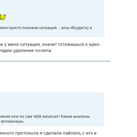
еня просто похожая ситуация ... хочу обсудить) и
ак у меня ситуация, значит готовишься к крио.
стадии удаления полипа
аранее или он сам тебя записал? Какие анализы
о вспомнишь.
нного протокола я сделала пайпель с игх и