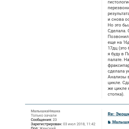
гистологи
перезвони
результат
и снова о
Но это бы
Сделала. 
Позвонил 
еще на 16
17дц (это
я буду в 
палате. На
фраксипар
сделала у
Анализы в
цикле. Сд
же цикле 
стопка).
МалышкаНяшка
Re: Экош
Только зачали
Сообщения:
23
С
Малышк
Зарегистрирован:
03 июл 2018, 11:42
о
Пол:
Женский