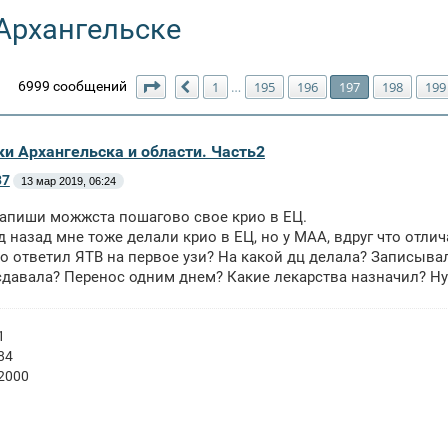
Архангельске
Страница
197
из
200
6999 сообщений
1
195
196
197
198
199
…
Пред.
ки Архангельска и области. Часть2
37
13 мар 2019, 06:24
напиши можжста пошагово свое крио в ЕЦ.
д назад мне тоже делали крио в ЕЦ, но у МАА, вдруг что отлич
о ответил ЯТВ на первое узи? На какой дц делала? Записывал
давала? Перенос одним днем? Какие лекарства назначил? Ну
1
84
 2000