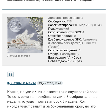
Задорная первоклашка
Сообщения:
413
Зарегистрирован:
01 мар 2018, 08:48
Пол:
Женский
Сколько попыток ЭКО:
4
Стаж бесплодия:
0
Где было удачное ЭКО:
Авиценна
(Новосибирск)-дважды, СибГМУ
(Томск)
Сколько у вас детей:
1
Откуда:
Новокузнецк
Летим-к-мечте
Благодарил (а):
40 раз
Поблагодарили:
96 раз
С
Летим-к-мечте
13 дек 2018, 19:41
о
о
Кошка, по узи обычно ставят тоже акушерский срок.
б
щ
То есть если ты придёшь на узи в 3 эмбриональные
е
недели, то узист поставит срок 5 недель. Хотя,
н
иногда узист ставят и эмбриональный срок, но это
и