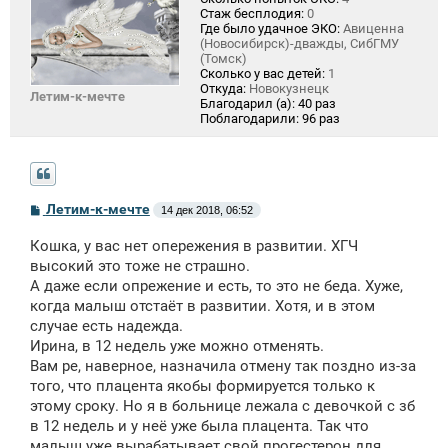
Стаж бесплодия:
0
Где было удачное ЭКО:
Авиценна
(Новосибирск)-дважды, СибГМУ
(Томск)
Сколько у вас детей:
1
Откуда:
Новокузнецк
Летим-к-мечте
Благодарил (а):
40 раз
Поблагодарили:
96 раз
С
Летим-к-мечте
14 дек 2018, 06:52
о
о
Кошка, у вас нет опережения в развитии. ХГЧ
б
щ
высокий это тоже не страшно.
е
А даже если опрежение и есть, то это не беда. Хуже,
н
когда малыш отстаёт в развитии. Хотя, и в этом
и
е
случае есть надежда.
Ирина, в 12 недель уже можно отменять.
Вам ре, наверное, назначила отмену так поздно из-за
того, что плацента якобы формируется только к
этому сроку. Но я в больнице лежала с девочкой с зб
в 12 недель и у неё уже была плацента. Так что
малыш уже вырабатывает свой прогестерон для