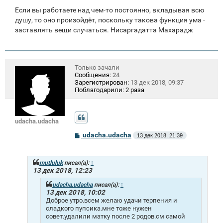
Если вы работаете над чем-то постоянно, вкладывая всю
душу, то оно произойдёт, поскольку такова функция ума -
заставлять вещи случаться. Нисаргадатта Махарадж
Только зачали
Сообщения:
24
Зарегистрирован:
13 дек 2018, 09:37
Поблагодарили:
2 раза
udacha.udacha
С
udacha.udacha
13 дек 2018, 21:39
о
о
б
щ
mutluluk
писал(а):
↑
е
13 дек 2018, 12:23
н
и
udacha.udacha
писал(а):
↑
е
13 дек 2018, 10:02
Доброе утро.всем желаю удачи терпения и
сладкого пупсика.мне тоже нужен
совет.удалили матку после 2 родов.см самой