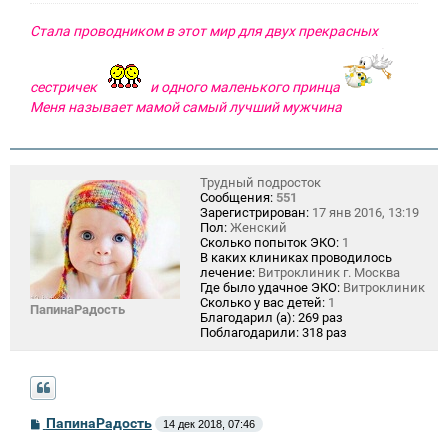
Стала проводником в этот мир для двух прекрасных
сестричек
и одного маленького принца
Меня называет мамой самый лучший мужчина
Трудный подросток
Сообщения:
551
Зарегистрирован:
17 янв 2016, 13:19
Пол:
Женский
Сколько попыток ЭКО:
1
В каких клиниках проводилось
лечение:
Витроклиник г. Москва
Где было удачное ЭКО:
Витроклиник
Сколько у вас детей:
1
ПапинаРадость
Благодарил (а):
269 раз
Поблагодарили:
318 раз
С
ПапинаРадость
14 дек 2018, 07:46
о