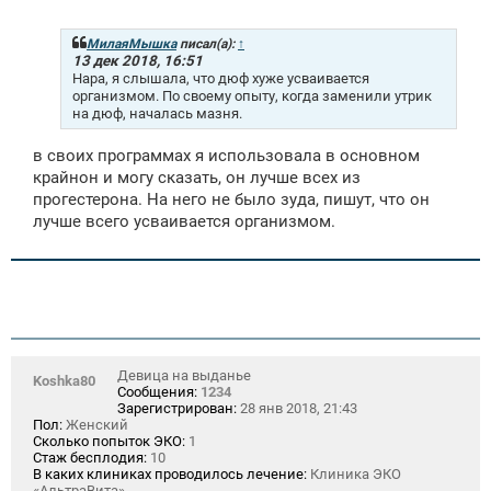
о
б
щ
МилаяМышка
писал(а):
↑
е
13 дек 2018, 16:51
н
Нара, я слышала, что дюф хуже усваивается
и
организмом. По своему опыту, когда заменили утрик
е
на дюф, началась мазня.
в своих программах я использовала в основном
крайнон и могу сказать, он лучше всех из
прогестерона. На него не было зуда, пишут, что он
лучше всего усваивается организмом.
Девица на выданье
Koshka80
Сообщения:
1234
Зарегистрирован:
28 янв 2018, 21:43
Пол:
Женский
Сколько попыток ЭКО:
1
Стаж бесплодия:
10
В каких клиниках проводилось лечение:
Клиника ЭКО
«АльтраВита»