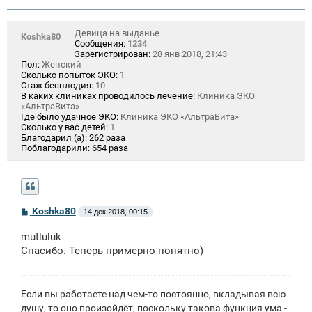
Девица на выданье
Koshka80
Сообщения:
1234
Зарегистрирован:
28 янв 2018, 21:43
Пол:
Женский
Сколько попыток ЭКО:
1
Стаж бесплодия:
10
В каких клиниках проводилось лечение:
Клиника ЭКО
«АльтраВита»
Где было удачное ЭКО:
Клиника ЭКО «АльтраВита»
Сколько у вас детей:
1
Благодарил (а):
262 раза
Поблагодарили:
654 раза
С
Koshka80
14 дек 2018, 00:15
о
о
mutluluk
б
щ
Спасибо. Теперь примерно понятно)
е
н
и
е
Если вы работаете над чем-то постоянно, вкладывая всю
душу, то оно произойдёт, поскольку такова функция ума -