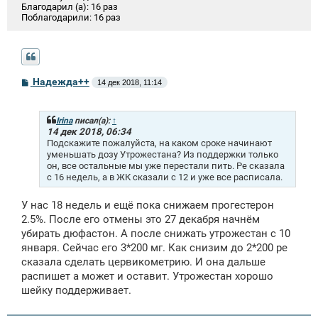
Благодарил (а):
16 раз
Поблагодарили:
16 раз
С
Надежда++
14 дек 2018, 11:14
о
о
б
щ
Irina
писал(а):
↑
е
14 дек 2018, 06:34
н
Подскажите пожалуйста, на каком сроке начинают
и
уменьшать дозу Утрожестана? Из поддержки только
е
он, все остальные мы уже перестали пить. Ре сказала
с 16 недель, а в ЖК сказали с 12 и уже все расписала.
У нас 18 недель и ещё пока снижаем прогестерон
2.5%. После его отмены это 27 декабря начнём
убирать дюфастон. А после снижать утрожестан с 10
января. Сейчас его 3*200 мг. Как снизим до 2*200 ре
сказала сделать цервикометрию. И она дальше
распишет а может и оставит. Утрожестан хорошо
шейку поддерживает.