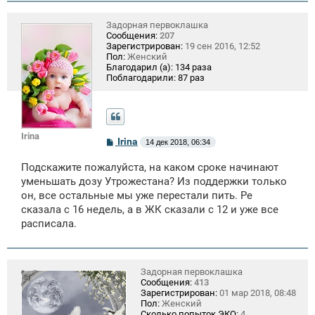
Задорная первоклашка
Сообщения:
207
Зарегистрирован:
19 сен 2016, 12:52
Пол:
Женский
Благодарил (а):
134 раза
Поблагодарили:
87 раз
Irina
С
Irina
14 дек 2018, 06:34
о
о
Подскажите пожалуйста, на каком сроке начинают
б
щ
уменьшать дозу Утрожестана? Из поддержки только
е
он, все остальные мы уже перестали пить. Ре
н
сказала с 16 недель, а в ЖК сказали с 12 и уже все
и
е
расписала.
Задорная первоклашка
Сообщения:
413
Зарегистрирован:
01 мар 2018, 08:48
Пол:
Женский
Сколько попыток ЭКО:
4