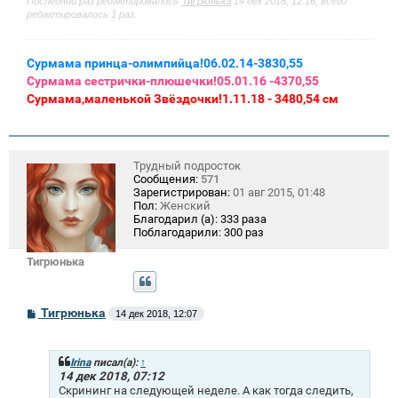
Последний раз редактировалось
Тигрюнька
14 дек 2018, 12:16, всего
редактировалось 1 раз.
Сурмама принца-олимпийца!06.02.14-3830,55
Сурмама сестрички-плюшечки!05.01.16 -4370,55
Сурмама,маленькой Звёздочки!1.11.18 - 3480,54 см
Трудный подросток
Сообщения:
571
Зарегистрирован:
01 авг 2015, 01:48
Пол:
Женский
Благодарил (а):
333 раза
Поблагодарили:
300 раз
Тигрюнька
С
Тигрюнька
14 дек 2018, 12:07
о
о
б
щ
Irina
писал(а):
↑
е
14 дек 2018, 07:12
н
Скрининг на следующей неделе. А как тогда следить,