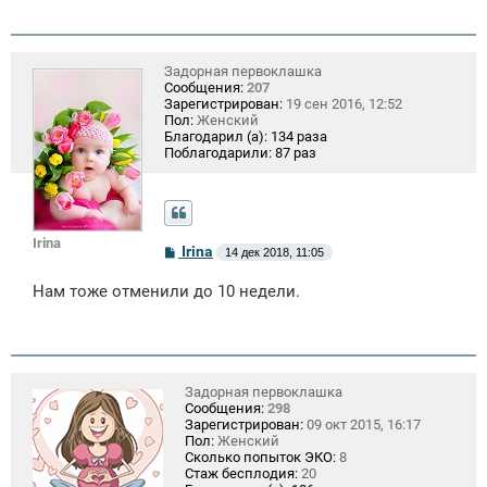
Задорная первоклашка
Сообщения:
207
Зарегистрирован:
19 сен 2016, 12:52
Пол:
Женский
Благодарил (а):
134 раза
Поблагодарили:
87 раз
Irina
С
Irina
14 дек 2018, 11:05
о
о
Нам тоже отменили до 10 недели.
б
щ
е
н
и
е
Задорная первоклашка
Сообщения:
298
Зарегистрирован:
09 окт 2015, 16:17
Пол:
Женский
Сколько попыток ЭКО:
8
Стаж бесплодия:
20