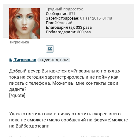
Трудный подросток
Сообщения:
571
Зарегистрирован:
01 авг 2015, 01:48
Пол:
Женский
Благодарил (а):
333 раза
Поблагодарили:
300 раз
Тигрюнька
С
Тигрюнька
14 дек 2018, 12:02
о
о
Добрый вечер.Вы кажется см?правильно поняла.я
б
щ
тока на сегодня зарегистриролась и не пойму как
е
писать с телефона. Может вы мне контакты свои
н
дадите?
и
е
[/quote]
Удача,ответила вам в личку.ответить скорее всего
пока не сможете (мало сообщений на форуме)можете
на Вайбер,вотсапп