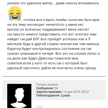
узнала что удалили матку....даже нехочу вспоминать
.готова все отдать лижбы сыночик был.муж
на эту тему неговорит ничего(что у меня нет
матки).он всячески поддерживает меня нвсчет
см.просто немогу представить что вот агентво нам
найдет см.дай БОГ все пройдет успешно.как я 9
месяцев буду в другой стране незная как там малыш.
Куратор будет контролировать состояние см.так
сказал знакомый в питере. Все это на словах легко а
на деле как будет.Девочки помогите мне
советом.если у кого то есть см с которой был
удачный протокол, дайте ее контакты.очень прошу.
Только зачали
Сообщения:
24
Зарегистрирован:
13 дек 2018, 09:37
Поблагодарили:
2 раза