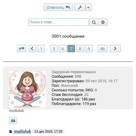
Ответить
Поиск
Расширенный п
3001 сообщение
Страница
7
из
86
1
5
6
7
8
9
86
…
…
Пред.
След.
Задорная первоклашка
Сообщения:
298
Зарегистрирован:
09 окт 2015, 16:17
Пол:
Женский
Сколько попыток ЭКО:
8
Стаж бесплодия:
20
Благодарил (а):
186 раз
Поблагодарили:
119 раз
mutluluk
С
mutluluk
13 дек 2018, 17:28
о