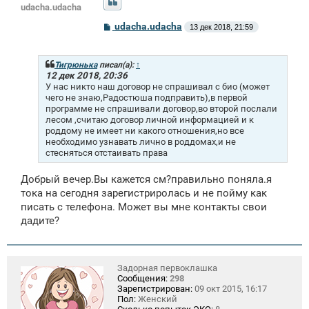
udacha.udacha
С
udacha.udacha
13 дек 2018, 21:59
о
о
б
щ
Тигрюнька
писал(а):
↑
е
12 дек 2018, 20:36
н
У нас никто наш договор не спрашивал с био (может
и
чего не знаю,Радостюша подправить),в первой
е
программе не спрашивали договор,во второй послали
лесом ,считаю договор личной информацией и к
роддому не имеет ни какого отношения,но все
необходимо узнавать лично в роддомах,и не
стесняться отстаивать права
Добрый вечер.Вы кажется см?правильно поняла.я
тока на сегодня зарегистриролась и не пойму как
писать с телефона. Может вы мне контакты свои
дадите?
Задорная первоклашка
Сообщения:
298
Зарегистрирован:
09 окт 2015, 16:17
Пол:
Женский