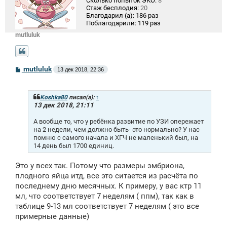
Сколько попыток ЭКО:
8
Стаж бесплодия:
20
Благодарил (а):
186 раз
Поблагодарили:
119 раз
mutluluk
С
mutluluk
13 дек 2018, 22:36
о
о
б
щ
Koshka80
писал(а):
↑
е
13 дек 2018, 21:11
н
и
А вообще то, что у ребёнка развитие по УЗИ опережает
е
на 2 недели, чем должно быть- это нормально? У нас
помню с самого начала и ХГЧ не маленький был, на
14 день был 1700 единиц.
Это у всех так. Потому что размеры эмбриона,
плодного яйца итд, все это ситается из расчёта по
последнему дню месячных. К примеру, у вас ктр 11
мл, что соответствует 7 неделям ( ппм), так как в
таблице 9-13 мл соответствует 7 неделям ( это все
примерные данные)