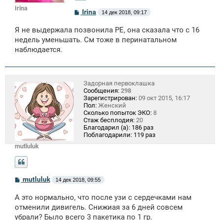
Irina
С
Irina
14 дек 2018, 09:17
о
о
Я не выдержала позвонила РЕ, она сказала что с 16
б
щ
недель уменьшать. См тоже в перинатальном
е
наблюдается.
н
и
е
Задорная первоклашка
Сообщения:
298
Зарегистрирован:
09 окт 2015, 16:17
Пол:
Женский
Сколько попыток ЭКО:
8
Стаж бесплодия:
20
Благодарил (а):
186 раз
Поблагодарили:
119 раз
mutluluk
С
mutluluk
14 дек 2018, 09:55
о
о
А это нормально, что после узи с сердечками нам
б
щ
отменили дивигель. Снижиая за 6 дней совсем
е
убрали? Было всего 3 пакетика по 1 гр.
н