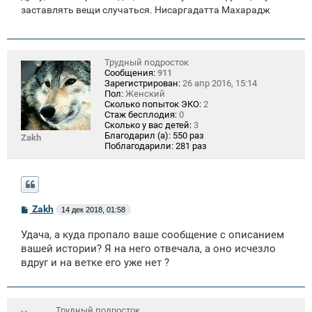
заставлять вещи случаться. Нисаргадатта Махарадж
Трудный подросток
Сообщения:
911
Зарегистрирован:
26 апр 2016, 15:14
Пол:
Женский
Сколько попыток ЭКО:
2
Стаж бесплодия:
0
Сколько у вас детей:
3
Благодарил (а):
550 раз
Zakh
Поблагодарили:
281 раз
С
Zakh
14 дек 2018, 01:58
о
о
Удача, а куда пропало ваше сообщение с описанием
б
щ
вашей истории? Я на него отвечала, а оно исчезло
е
вдруг и на ветке его уже нет ?
н
и
е
Трудный подросток