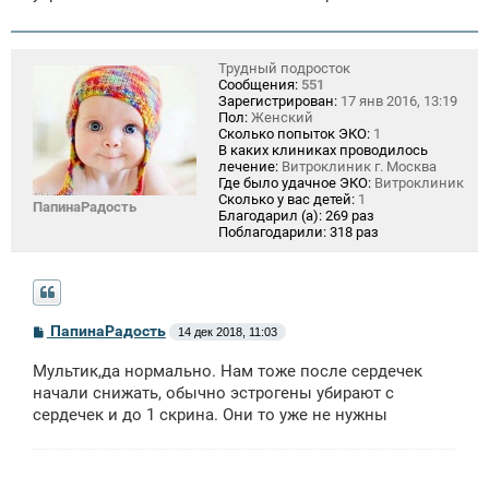
и
е
Трудный подросток
Сообщения:
551
Зарегистрирован:
17 янв 2016, 13:19
Пол:
Женский
Сколько попыток ЭКО:
1
В каких клиниках проводилось
лечение:
Витроклиник г. Москва
Где было удачное ЭКО:
Витроклиник
Сколько у вас детей:
1
ПапинаРадость
Благодарил (а):
269 раз
Поблагодарили:
318 раз
С
ПапинаРадость
14 дек 2018, 11:03
о
о
Мультик,да нормально. Нам тоже после сердечек
б
щ
начали снижать, обычно эстрогены убирают с
е
сердечек и до 1 скрина. Они то уже не нужны
н
и
е