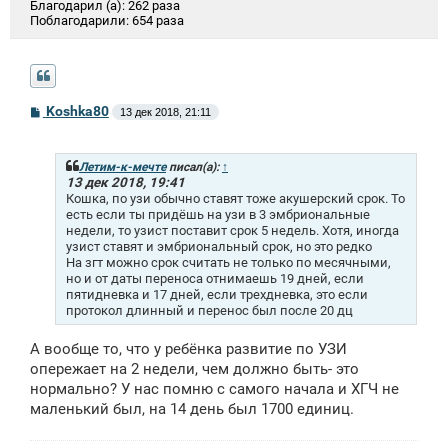
Благодарил (а):
262 раза
Поблагодарили:
654 раза
С
Koshka80
13 дек 2018, 21:11
о
о
б
щ
Летим-к-мечте
писал(а):
↑
е
13 дек 2018, 19:41
н
Кошка, по узи обычно ставят тоже акушерский срок. То
и
есть если ты придёшь на узи в 3 эмбриональные
е
недели, то узист поставит срок 5 недель. Хотя, иногда
узист ставят и эмбриональный срок, но это редко
На згт можно срок считать не только по месячными,
но и от даты переноса отнимаешь 19 дней, если
пятидневка и 17 дней, если трехдневка, это если
протокол длинный и перенос был после 20 дц
А вообще то, что у ребёнка развитие по УЗИ
опережает на 2 недели, чем должно быть- это
нормально? У нас помню с самого начала и ХГЧ не
маленький был, на 14 день был 1700 единиц.