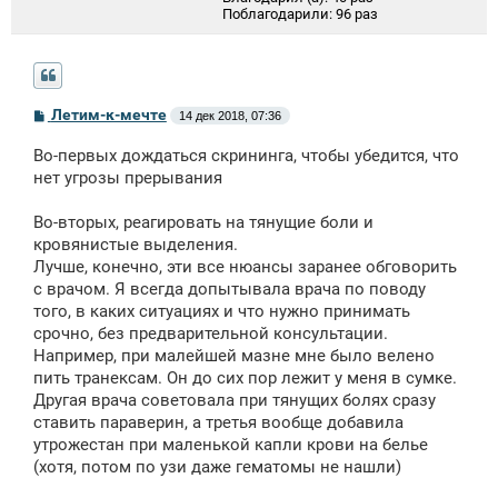
Поблагодарили:
96 раз
С
Летим-к-мечте
14 дек 2018, 07:36
о
о
Во-первых дождаться скрининга, чтобы убедится, что
б
щ
нет угрозы прерывания
е
н
Во-вторых, реагировать на тянущие боли и
и
е
кровянистые выделения.
Лучше, конечно, эти все нюансы заранее обговорить
с врачом. Я всегда допытывала врача по поводу
того, в каких ситуациях и что нужно принимать
срочно, без предварительной консультации.
Например, при малейшей мазне мне было велено
пить транексам. Он до сих пор лежит у меня в сумке.
Другая врача советовала при тянущих болях сразу
ставить параверин, а третья вообще добавила
утрожестан при маленькой капли крови на белье
(хотя, потом по узи даже гематомы не нашли)