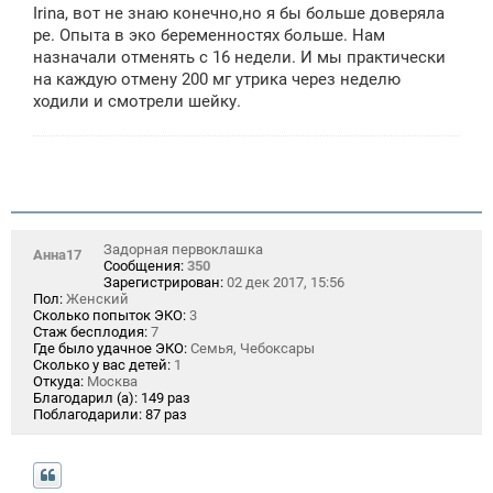
о
Irina, вот не знаю конечно,но я бы больше доверяла
б
щ
ре. Опыта в эко беременностях больше. Нам
е
назначали отменять с 16 недели. И мы практически
н
на каждую отмену 200 мг утрика через неделю
и
е
ходили и смотрели шейку.
Задорная первоклашка
Анна17
Сообщения:
350
Зарегистрирован:
02 дек 2017, 15:56
Пол:
Женский
Сколько попыток ЭКО:
3
Стаж бесплодия:
7
Где было удачное ЭКО:
Семья, Чебоксары
Сколько у вас детей:
1
Откуда:
Москва
Благодарил (а):
149 раз
Поблагодарили:
87 раз