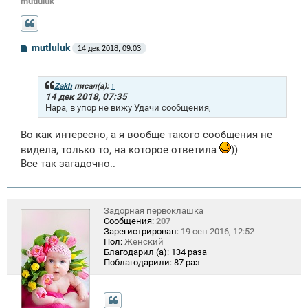
mutluluk
С
mutluluk
14 дек 2018, 09:03
о
о
б
щ
Zakh
писал(а):
↑
е
14 дек 2018, 07:35
н
Нара, в упор не вижу Удачи сообщения,
и
е
Во как интересно, а я вообще такого сообщения не
видела, только то, на которое ответила
))
Все так загадочно..
Задорная первоклашка
Сообщения:
207
Зарегистрирован:
19 сен 2016, 12:52
Пол:
Женский
Благодарил (а):
134 раза
Поблагодарили:
87 раз