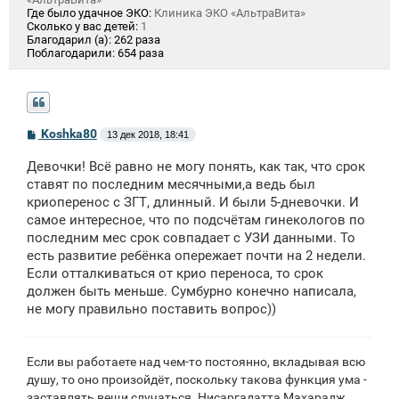
Где было удачное ЭКО:
Клиника ЭКО «АльтраВита»
Сколько у вас детей:
1
Благодарил (а):
262 раза
Поблагодарили:
654 раза
С
Koshka80
13 дек 2018, 18:41
о
о
Девочки! Всё равно не могу понять, как так, что срок
б
щ
ставят по последним месячными,а ведь был
е
криоперенос с ЗГТ, длинный. И были 5-дневочки. И
н
самое интересное, что по подсчётам гинекологов по
и
е
последним мес срок совпадает с УЗИ данными. То
есть развитие ребёнка опережает почти на 2 недели.
Если отталкиваться от крио переноса, то срок
должен быть меньше. Сумбурно конечно написала,
не могу правильно поставить вопрос))
Если вы работаете над чем-то постоянно, вкладывая всю
душу, то оно произойдёт, поскольку такова функция ума -
заставлять вещи случаться. Нисаргадатта Махарадж