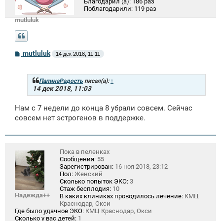
Благодарил (а):
186 раз
Поблагодарили:
119 раз
mutluluk
С
mutluluk
14 дек 2018, 11:11
о
о
б
щ
ПапинаРадость
писал(а):
↑
е
14 дек 2018, 11:03
н
и
Нам с 7 недели до конца 8 убрали совсем. Сейчас
е
совсем нет эстрогенов в поддержке.
Пока в пеленках
Сообщения:
55
Зарегистрирован:
16 ноя 2018, 23:12
Пол:
Женский
Сколько попыток ЭКО:
3
Стаж бесплодия:
10
Надежда++
В каких клиниках проводилось лечение:
КМЦ
Краснодар, Окси
Где было удачное ЭКО:
КМЦ Краснодар, Окси
Сколько у вас детей:
1