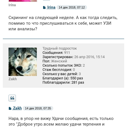
Irina
С
Irina
14 дек 2018, 07:12
о
о
Скрининг на следующей неделе. А как тогда следить,
б
щ
помимо то что прислушиваться к себе, может УЗИ
е
или анализы?
н
и
е
Трудный подросток
Сообщения:
911
Зарегистрирован:
26 апр 2016, 15:14
Пол:
Женский
Сколько попыток ЭКО:
2
Стаж бесплодия:
0
Сколько у вас детей:
3
Благодарил (а):
550 раз
Zakh
Поблагодарили:
281 раз
С
Zakh
14 дек 2018, 07:35
о
о
Нара, в упор не вижу Удачи сообщения, есть только
б
щ
это "Доброе утро.всем желаю удачи терпения и