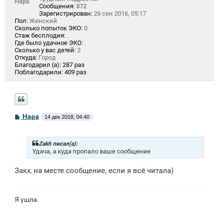
Нара
Сообщения:
872
Зарегистрирован:
26 сен 2016, 05:17
Пол:
Женский
Сколько попыток ЭКО:
0
Стаж бесплодия:
.
Где было удачное ЭКО:
.
Сколько у вас детей:
2
Откуда:
Город
Благодарил (а):
287 раз
Поблагодарили:
409 раз
С
Нара
14 дек 2018, 04:40
о
о
б
щ
Zakh писал(а):
е
Удача, а куда пропало ваше сообщение
н
и
Закх, на месте сообщение, если я всё читала)
е
Я ушла.