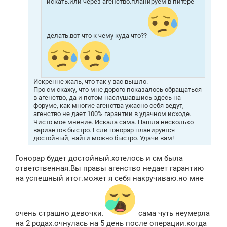
искать.или через агенство.планируем в питере
делать.вот что к чему куда что??
Искренне жаль, что так у вас вышло.
Про см скажу, что мне дорого показалось обращаться
в агенство, да и потом наслушавшись здесь на
форуме, как многие агенства ужасно себя ведут,
агенство не дает 100% гарантии в удачном исходе.
Чисто мое мнение. Искала сама. Нашла несколько
вариантов быстро. Если гонорар планируется
достойный, найти можно быстро. Удачи вам!
Гонорар будет достойный.хотелось и см была
ответственная.Вы правы агенство недает гарантию
на успешный итог.может я себя накручиваю.но мне
очень страшно девочки.
сама чуть неумерла
на 2 родах.очнулась на 5 день после операции.когда