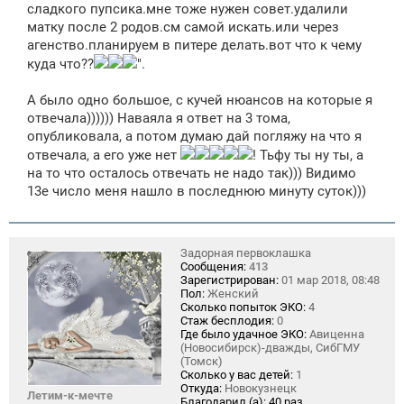
е
сладкого пупсика.мне тоже нужен совет.удалили
н
матку после 2 родов.см самой искать.или через
и
е
агенство.планируем в питере делать.вот что к чему
куда что??
".
А было одно большое, с кучей нюансов на которые я
отвечала)))))) Наваяла я ответ на 3 тома,
опубликовала, а потом думаю дай погляжу на что я
отвечала, а его уже нет
! Тьфу ты ну ты, а
на то что осталось отвечать не надо так))) Видимо
13е число меня нашло в последнюю минуту суток)))
Задорная первоклашка
Сообщения:
413
Зарегистрирован:
01 мар 2018, 08:48
Пол:
Женский
Сколько попыток ЭКО:
4
Стаж бесплодия:
0
Где было удачное ЭКО:
Авиценна
(Новосибирск)-дважды, СибГМУ
(Томск)
Сколько у вас детей:
1
Откуда:
Новокузнецк
Летим-к-мечте
Благодарил (а):
40 раз