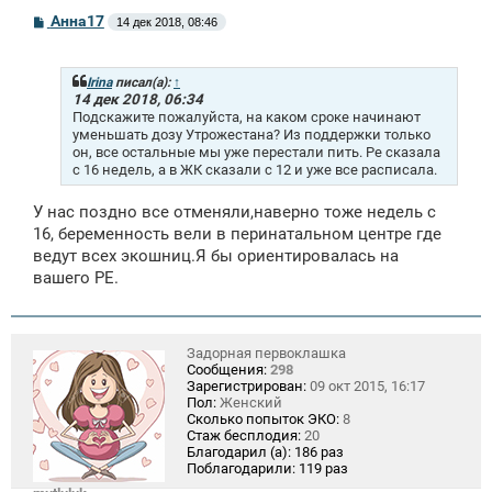
С
Анна17
14 дек 2018, 08:46
о
о
б
щ
Irina
писал(а):
↑
е
14 дек 2018, 06:34
н
Подскажите пожалуйста, на каком сроке начинают
и
уменьшать дозу Утрожестана? Из поддержки только
е
он, все остальные мы уже перестали пить. Ре сказала
с 16 недель, а в ЖК сказали с 12 и уже все расписала.
У нас поздно все отменяли,наверно тоже недель с
16, беременность вели в перинатальном центре где
ведут всех экошниц.Я бы ориентировалась на
вашего РЕ.
Задорная первоклашка
Сообщения:
298
Зарегистрирован:
09 окт 2015, 16:17
Пол:
Женский
Сколько попыток ЭКО:
8
Стаж бесплодия:
20
Благодарил (а):
186 раз
Поблагодарили:
119 раз