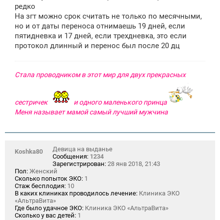
е
редко
На згт можно срок считать не только по месячными,
но и от даты переноса отнимаешь 19 дней, если
пятидневка и 17 дней, если трехдневка, это если
протокол длинный и перенос был после 20 дц
Стала проводником в этот мир для двух прекрасных
сестричек
и одного маленького принца
Меня называет мамой самый лучший мужчина
Девица на выданье
Koshka80
Сообщения:
1234
Зарегистрирован:
28 янв 2018, 21:43
Пол:
Женский
Сколько попыток ЭКО:
1
Стаж бесплодия:
10
В каких клиниках проводилось лечение:
Клиника ЭКО
«АльтраВита»
Где было удачное ЭКО:
Клиника ЭКО «АльтраВита»
Сколько у вас детей:
1