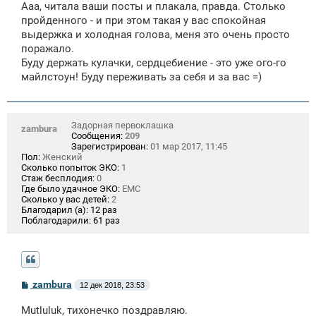
Ааа, читала ваши посты и плакала, правда. Столько
пройденного - и при этом такая у вас спокойная
выдержка и холодная голова, меня это очень просто
поражало.
Буду держать кулачки, сердцебиение - это уже ого-го
майлстоун! Буду переживать за себя и за вас =)
Задорная первоклашка
zambura
Сообщения:
209
Зарегистрирован:
01 мар 2017, 11:45
Пол:
Женский
Сколько попыток ЭКО:
1
Стаж бесплодия:
0
Где было удачное ЭКО:
ЕМС
Сколько у вас детей:
2
Благодарил (а):
12 раз
Поблагодарили:
61 раз
С
zambura
12 дек 2018, 23:53
о
о
Mutluluk, тихонечко поздравляю.
б