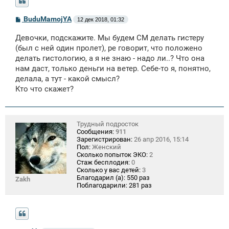
С
BuduMamojYA
12 дек 2018, 01:32
о
о
Девочки, подскажите. Мы будем СМ делать гистеру
б
щ
(был с ней один пролет), ре говорит, что положено
е
делать гистологию, а я не знаю - надо ли..? Что она
н
нам даст, только деньги на ветер. Себе-то я, понятно,
и
е
делала, а тут - какой смысл?
Кто что скажет?
Трудный подросток
Сообщения:
911
Зарегистрирован:
26 апр 2016, 15:14
Пол:
Женский
Сколько попыток ЭКО:
2
Стаж бесплодия:
0
Сколько у вас детей:
3
Благодарил (а):
550 раз
Zakh
Поблагодарили:
281 раз