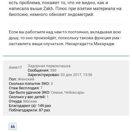
есть проблема, покажет то, что не видно, как и
написала выше Zakh. Плюс при взятии материала на
биопсию, немного обновят эндометрий.
Если вы работаете над чем-то постоянно, вкладывая всю
душу, то оно произойдёт, поскольку такова функция ума -
заставлять вещи случаться. Нисаргадатта Махарадж
Задорная первоклашка
Анна17
Сообщения:
350
Зарегистрирован:
02 дек 2017, 15:56
Пол:
Женский
Сколько попыток ЭКО:
3
Стаж бесплодия:
7
Где было удачное ЭКО:
Семья, Чебоксары
Сколько у вас детей:
1
Откуда:
Москва
Благодарил (а):
149 раз
Поблагодарили:
87 раз