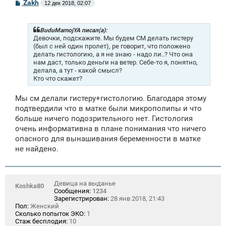
С
Zakh
12 дек 2018, 02:07
о
о
б
щ
BuduMamojYA писал(а):
е
Девочки, подскажите. Мы будем СМ делать гистеру
н
(был с ней один пролет), ре говорит, что положено
и
делать гистологию, а я не знаю - надо ли..? Что она
е
нам даст, только деньги на ветер. Себе-то я, понятно,
делала, а тут - какой смысл?
Кто что скажет?
Мы см делали гистеру+гистологию. Благодаря этому
подтвердили что в матке были микрополипы и что
больше ничего подозрительного нет. Гистология
очень информативна в плане понимания что ничего
опасного для вынашивания беременности в матке
не найдено.
Девица на выданье
Koshka80
Сообщения:
1234
Зарегистрирован:
28 янв 2018, 21:43
Пол:
Женский
Сколько попыток ЭКО:
1
Стаж бесплодия:
10