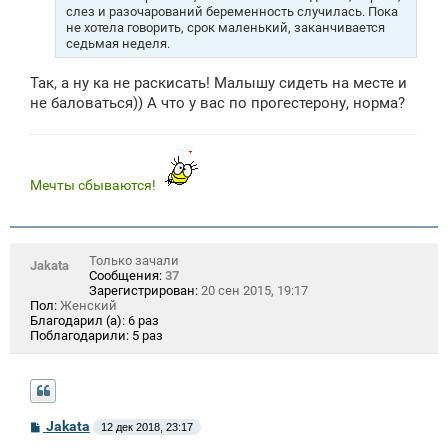
н
слез и разочарований беременность случилась. Пока
и
не хотела говорить, срок маленький, заканчивается
е
седьмая неделя.
Так, а ну ка не раскисать! Малышу сидеть на месте и
не баловаться)) А что у вас по прогестерону, норма?
Мечты сбываются!
Только зачали
Jakata
Сообщения:
37
Зарегистрирован:
20 сен 2015, 19:17
Пол:
Женский
Благодарил (а):
6 раз
Поблагодарили:
5 раз
С
Jakata
12 дек 2018, 23:17
о