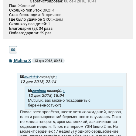
Зарегистрирован:
08 сен 2018, 10:41
Пол:
Женский
Сколько попыток ЭКО:
4
Стаж бесплодия:
Вторичное
Где было удачное ЭКО:
ждем
Сколько у вас детей:
1
Благодарил (а):
34 раза
Поблагодарили:
29 раз
С
Malina X
13 дек 2018, 00:51
о
о
б
щ
mutluluk
писал(а):
↑
е
12 дек 2018, 22:14
н
и
zambura
писал(а):
↑
е
12 дек 2018, 18:04
Mutluluk, вас можно поздравить с
беременностью?)
После всех пролётов, шестилетних ожиданий, нервов,
слез и разочарований беременность случилась. Пока
не хотела говорить, срок маленький, заканчивается
седьмая неделя. Плюс на первом УЗИ было 2 пя. На
момент сердечек ( 7 недель) у одного сердцебиение