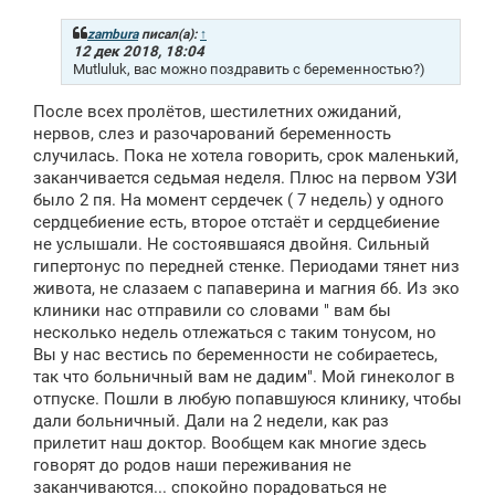
о
б
щ
zambura
писал(а):
↑
е
12 дек 2018, 18:04
н
Mutluluk, вас можно поздравить с беременностью?)
и
е
После всех пролётов, шестилетних ожиданий,
нервов, слез и разочарований беременность
случилась. Пока не хотела говорить, срок маленький,
заканчивается седьмая неделя. Плюс на первом УЗИ
было 2 пя. На момент сердечек ( 7 недель) у одного
сердцебиение есть, второе отстаёт и сердцебиение
не услышали. Не состоявшаяся двойня. Сильный
гипертонус по передней стенке. Периодами тянет низ
живота, не слазаем с папаверина и магния б6. Из эко
клиники нас отправили со словами " вам бы
несколько недель отлежаться с таким тонусом, но
Вы у нас вестись по беременности не собираетесь,
так что больничный вам не дадим". Мой гинеколог в
отпуске. Пошли в любую попавшуюся клинику, чтобы
дали больничный. Дали на 2 недели, как раз
прилетит наш доктор. Вообщем как многие здесь
говорят до родов наши переживания не
заканчиваются... спокойно порадоваться не