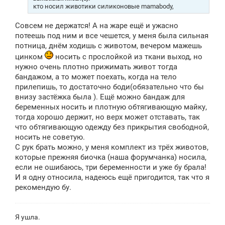
е
кто носил животики силиконовые mamabody,
н
и
Совсем не держатся! А на жаре ещё и ужасно
е
потеешь под ним и все чешется, у меня была сильная
потница, днём ходишь с животом, вечером мажешь
цинком
носить с прослойкой из ткани выход, но
нужно очень плотно прижимать живот тогда
бандажом, а то может поехать, когда на тело
прилепишь, то достаточно боди(обязательно что бы
внизу застёжка была ). Ещё можно бандаж для
беременных носить и плотную обтягивающую майку,
тогда хорошо держит, но верх может отставать, так
что обтягивающую одежду без прикрытия свободной,
носить не советую.
С рук брать можно, у меня комплект из трёх животов,
которые прежняя биочка (наша форумчанка) носила,
если не ошибаюсь, три беременности и уже бу брала!
И я одну относила, надеюсь ещё пригодится, так что я
рекомендую бу.
Я ушла.