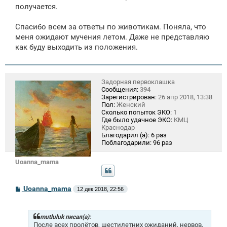
получается.
Спасибо всем за ответы по животикам. Поняла, что
меня ожидают мучения летом. Даже не представляю
как буду выходить из положения.
Задорная первоклашка
Сообщения:
394
Зарегистрирован:
26 апр 2018, 13:38
Пол:
Женский
Сколько попыток ЭКО:
1
Где было удачное ЭКО:
КМЦ
Краснодар
Благодарил (а):
6 раз
Поблагодарили:
96 раз
Uoanna_mama
С
Uoanna_mama
12 дек 2018, 22:56
о
о
б
щ
mutluluk писал(а):
е
После всех пролётов, шестилетних ожиданий, нервов,