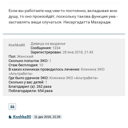
Если вы работаете над чем-то постоянно, вкладывая всю
душу, то оно произойдёт, поскольку такова функция ума -
заставлять вещи случаться. Нисаргадатта Махарадж
Девица на выданье
Koshka80
Сообщения:
1234
Зарегистрирован:
28 янв 2018, 21:43
Пол:
Женский
Сколько попыток ЭКО:
1
Стаж бесплодия:
10
В каких клиниках проводилось лечение:
Клиника ЭКО
«АльтраВита»
Где было удачное ЭКО:
Клиника ЭКО «АльтраВита»
Сколько у вас детей:
1
Благодарил (а):
262 раза
Поблагодарили:
654 раза
С
Koshka80
11 дек 2018, 22:28
о
о