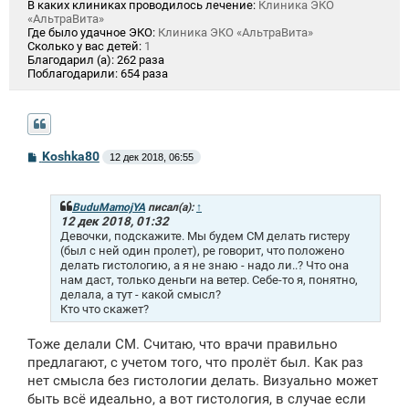
В каких клиниках проводилось лечение:
Клиника ЭКО
«АльтраВита»
Где было удачное ЭКО:
Клиника ЭКО «АльтраВита»
Сколько у вас детей:
1
Благодарил (а):
262 раза
Поблагодарили:
654 раза
С
Koshka80
12 дек 2018, 06:55
о
о
б
щ
BuduMamojYA
писал(а):
↑
е
12 дек 2018, 01:32
н
Девочки, подскажите. Мы будем СМ делать гистеру
и
(был с ней один пролет), ре говорит, что положено
е
делать гистологию, а я не знаю - надо ли..? Что она
нам даст, только деньги на ветер. Себе-то я, понятно,
делала, а тут - какой смысл?
Кто что скажет?
Тоже делали СМ. Считаю, что врачи правильно
предлагают, с учетом того, что пролёт был. Как раз
нет смысла без гистологии делать. Визуально может
быть всё идеально, а вот гистология, в случае если