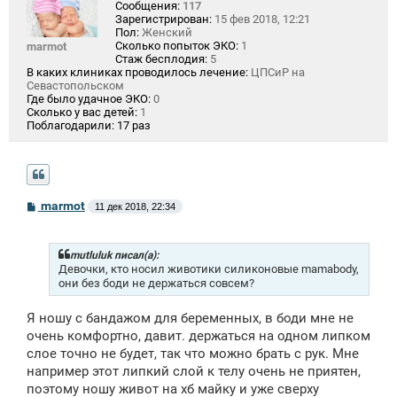
Сообщения:
117
Зарегистрирован:
15 фев 2018, 12:21
Пол:
Женский
Сколько попыток ЭКО:
1
marmot
Стаж бесплодия:
5
В каких клиниках проводилось лечение:
ЦПСиР на
Севастопольском
Где было удачное ЭКО:
0
Сколько у вас детей:
1
Поблагодарили:
17 раз
С
marmot
11 дек 2018, 22:34
о
о
б
щ
mutluluk писал(а):
е
Девочки, кто носил животики силиконовые mamabody,
н
они без боди не держаться совсем?
и
е
Я ношу с бандажом для беременных, в боди мне не
очень комфортно, давит. держаться на одном липком
слое точно не будет, так что можно брать с рук. Мне
например этот липкий слой к телу очень не приятен,
поэтому ношу живот на хб майку и уже сверху