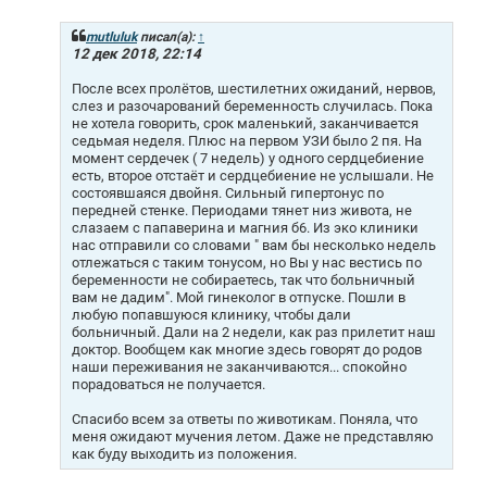
о
б
щ
mutluluk
писал(а):
↑
е
12 дек 2018, 22:14
н
и
После всех пролётов, шестилетних ожиданий, нервов,
е
слез и разочарований беременность случилась. Пока
не хотела говорить, срок маленький, заканчивается
седьмая неделя. Плюс на первом УЗИ было 2 пя. На
момент сердечек ( 7 недель) у одного сердцебиение
есть, второе отстаёт и сердцебиение не услышали. Не
состоявшаяся двойня. Сильный гипертонус по
передней стенке. Периодами тянет низ живота, не
слазаем с папаверина и магния б6. Из эко клиники
нас отправили со словами " вам бы несколько недель
отлежаться с таким тонусом, но Вы у нас вестись по
беременности не собираетесь, так что больничный
вам не дадим". Мой гинеколог в отпуске. Пошли в
любую попавшуюся клинику, чтобы дали
больничный. Дали на 2 недели, как раз прилетит наш
доктор. Вообщем как многие здесь говорят до родов
наши переживания не заканчиваются... спокойно
порадоваться не получается.
Спасибо всем за ответы по животикам. Поняла, что
меня ожидают мучения летом. Даже не представляю
как буду выходить из положения.