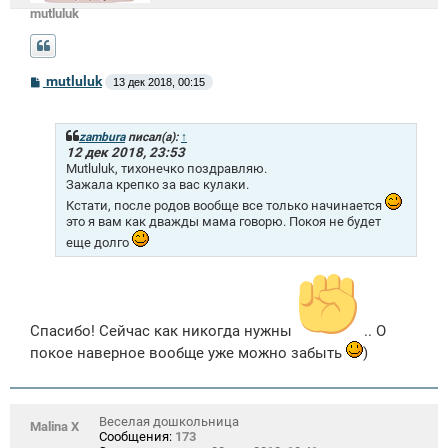
mutluluk
С
mutluluk
13 дек 2018, 00:15
о
о
б
щ
zambura
писал(а):
↑
е
12 дек 2018, 23:53
н
Mutluluk, тихонечко поздравляю.
и
Зажала крепко за вас кулаки.
е
Кстати, после родов вообще все только начинается
это я вам как дважды мама говорю. Покоя не будет
еще долго
Спасибо! Сейчас как никогда нужны
.. О
покое наверное вообще уже можно забыть
)
Веселая дошкольница
Malina X
Сообщения:
173