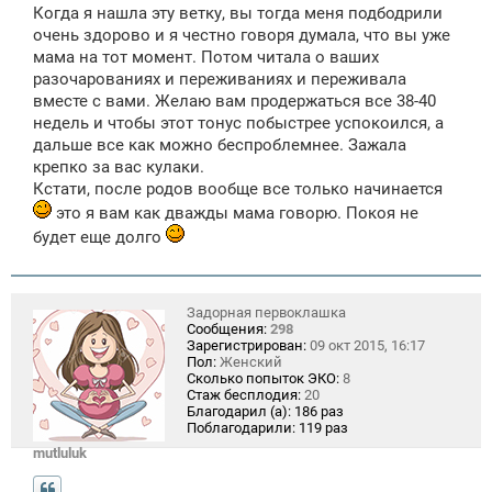
щ
Когда я нашла эту ветку, вы тогда меня подбодрили
е
очень здорово и я честно говоря думала, что вы уже
н
мама на тот момент. Потом читала о ваших
и
е
разочарованиях и переживаниях и переживала
вместе с вами. Желаю вам продержаться все 38-40
недель и чтобы этот тонус побыстрее успокоился, а
дальше все как можно беспроблемнее. Зажала
крепко за вас кулаки.
Кстати, после родов вообще все только начинается
это я вам как дважды мама говорю. Покоя не
будет еще долго
Задорная первоклашка
Сообщения:
298
Зарегистрирован:
09 окт 2015, 16:17
Пол:
Женский
Сколько попыток ЭКО:
8
Стаж бесплодия:
20
Благодарил (а):
186 раз
Поблагодарили:
119 раз
mutluluk