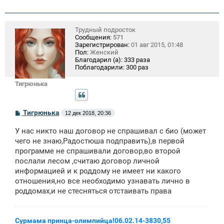
Трудный подросток
Сообщения:
571
Зарегистрирован:
01 авг 2015, 01:48
Пол:
Женский
Благодарил (а):
333 раза
Поблагодарили:
300 раз
Тигрюнька
С
Тигрюнька
12 дек 2018, 20:36
о
о
У нас никто наш договор не спрашивал с био (может
б
щ
чего не знаю,Радостюша подправить),в первой
е
программе не спрашивали договор,во второй
н
послали лесом ,считаю договор личной
и
е
информацией и к роддому не имеет ни какого
отношения,но все необходимо узнавать лично в
роддомах,и не стесняться отстаивать права
Сурмама принца-олимпийца!06.02.14-3830,55