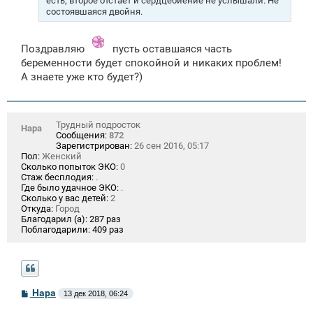
есть, второе отстаёт и сердцебиение не услышали. Не
состоявшаяся двойня.
Поздравляю
пусть оставшаяся часть
беременности будет спокойной и никаких проблем!
А знаете уже кто будет?)
Трудный подросток
Нара
Сообщения:
872
Зарегистрирован:
26 сен 2016, 05:17
Пол:
Женский
Сколько попыток ЭКО:
0
Стаж бесплодия:
.
Где было удачное ЭКО:
.
Сколько у вас детей:
2
Откуда:
Город
Благодарил (а):
287 раз
Поблагодарили:
409 раз
С
Нара
13 дек 2018, 06:24
о
о