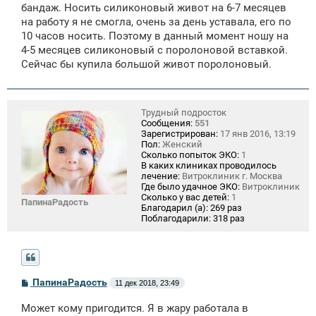
бандаж. Носить силиконовый живот на 6-7 месяцев
на работу я не смогла, очень за день уставала, его по
10 часов носить. Поэтому в данный момент ношу на
4-5 месяцев силиконовый с поролоновой вставкой.
Сейчас бы купила большой живот поролоновый.
Трудный подросток
Сообщения:
551
Зарегистрирован:
17 янв 2016, 13:19
Пол:
Женский
Сколько попыток ЭКО:
1
В каких клиниках проводилось
лечение:
Витроклиник г. Москва
Где было удачное ЭКО:
Витроклиник
Сколько у вас детей:
1
ПапинаРадость
Благодарил (а):
269 раз
Поблагодарили:
318 раз
С
ПапинаРадость
11 дек 2018, 23:49
о
о
Может кому пригодится. Я в жару работала в
б