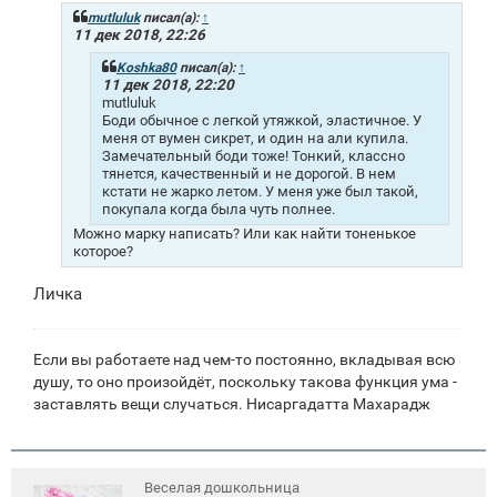
б
щ
mutluluk
писал(а):
↑
е
11 дек 2018, 22:26
н
и
Koshka80
писал(а):
↑
е
11 дек 2018, 22:20
mutluluk
Боди обычное с легкой утяжкой, эластичное. У
меня от вумен сикрет, и один на али купила.
Замечательный боди тоже! Тонкий, классно
тянется, качественный и не дорогой. В нем
кстати не жарко летом. У меня уже был такой,
покупала когда была чуть полнее.
Можно марку написать? Или как найти тоненькое
которое?
Личка
Если вы работаете над чем-то постоянно, вкладывая всю
душу, то оно произойдёт, поскольку такова функция ума -
заставлять вещи случаться. Нисаргадатта Махарадж
Веселая дошкольница