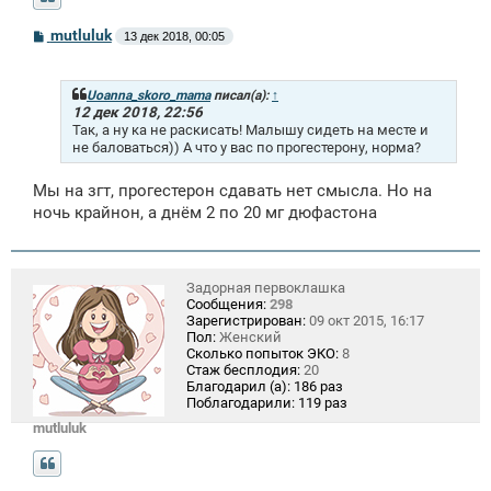
С
mutluluk
13 дек 2018, 00:05
о
о
б
щ
Uoanna_skoro_mama
писал(а):
↑
е
12 дек 2018, 22:56
н
Так, а ну ка не раскисать! Малышу сидеть на месте и
и
не баловаться)) А что у вас по прогестерону, норма?
е
Мы на згт, прогестерон сдавать нет смысла. Но на
ночь крайнон, а днём 2 по 20 мг дюфастона
Задорная первоклашка
Сообщения:
298
Зарегистрирован:
09 окт 2015, 16:17
Пол:
Женский
Сколько попыток ЭКО:
8
Стаж бесплодия:
20
Благодарил (а):
186 раз
Поблагодарили:
119 раз
mutluluk