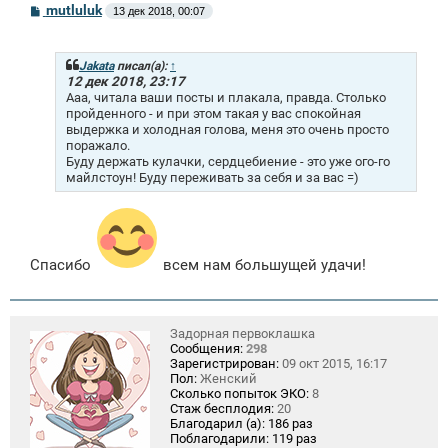
С
mutluluk
13 дек 2018, 00:07
о
о
б
щ
Jakata
писал(а):
↑
е
12 дек 2018, 23:17
н
Ааа, читала ваши посты и плакала, правда. Столько
и
пройденного - и при этом такая у вас спокойная
е
выдержка и холодная голова, меня это очень просто
поражало.
Буду держать кулачки, сердцебиение - это уже ого-го
майлстоун! Буду переживать за себя и за вас =)
Спасибо
всем нам большущей удачи!
Задорная первоклашка
Сообщения:
298
Зарегистрирован:
09 окт 2015, 16:17
Пол:
Женский
Сколько попыток ЭКО:
8
Стаж бесплодия:
20
Благодарил (а):
186 раз
Поблагодарили:
119 раз