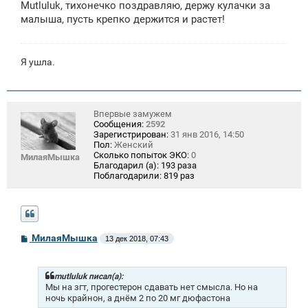
Mutluluk, тихонечко поздравляю, держу кулачки за
б
щ
малыша, пусть крепко держится и растет!
е
н
и
е
Я ушла.
Впервые замужем
Сообщения:
2592
Зарегистрирован:
31 янв 2016, 14:50
Пол:
Женский
Сколько попыток ЭКО:
0
МилаяМышка
Благодарил (а):
193 раза
Поблагодарили:
819 раз
С
МилаяМышка
13 дек 2018, 07:43
о
о
б
щ
mutluluk писал(а):
е
Мы на згт, прогестерон сдавать нет смысла. Но на
н
ночь крайнон, а днём 2 по 20 мг дюфастона
и