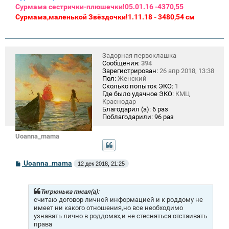
Сурмама сестрички-плюшечки!05.01.16 -4370,55
Сурмама,маленькой Звёздочки!1.11.18 - 3480,54 см
Задорная первоклашка
Сообщения:
394
Зарегистрирован:
26 апр 2018, 13:38
Пол:
Женский
Сколько попыток ЭКО:
1
Где было удачное ЭКО:
КМЦ
Краснодар
Благодарил (а):
6 раз
Поблагодарили:
96 раз
Uoanna_mama
С
Uoanna_mama
12 дек 2018, 21:25
о
о
б
щ
Тигрюнька писал(а):
е
считаю договор личной информацией и к роддому не
н
имеет ни какого отношения,но все необходимо
и
узнавать лично в роддомах,и не стесняться отстаивать
е
права