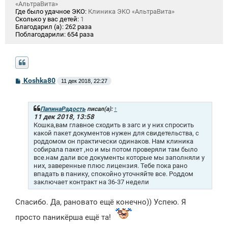
«АльтраВита»
Где было удачное ЭКО:
Клиника ЭКО «АльтраВита»
Сколько у вас детей:
1
Благодарил (а):
262 раза
Поблагодарили:
654 раза
С
Koshka80
11 дек 2018, 22:27
о
о
б
щ
ПапинаРадость
писал(а):
↑
е
11 дек 2018, 13:58
н
Кошка,вам главное сходить в загс и у них спросить
и
какой пакет документов нужен для свидетельства, с
е
роддомом он практически одинаков. Нам клиника
собирала пакет ,но и мы потом проверяли там было
все.нам дали все документы которые мы заполняли у
них, заверенные плюс лицензия. Тебе пока рано
впадать в панику, спокойно уточняйте все. Роддом
заключает контракт на 36-37 недели
Спасибо. Да, рановато ещё конечно)) Успею. Я
просто паникёрша ещё та!