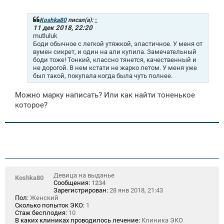
о
б
щ
Koshka80
писал(а):
↑
е
11 дек 2018, 22:20
н
mutluluk
и
Боди обычное с легкой утяжкой, эластичное. У меня от
е
вумен сикрет, и один на али купила. Замечательный
боди тоже! Тонкий, классно тянется, качественный и
не дорогой. В нем кстати не жарко летом. У меня уже
был такой, покупала когда была чуть полнее.
Можно марку написать? Или как найти тоненькое
которое?
Девица на выданье
Koshka80
Сообщения:
1234
Зарегистрирован:
28 янв 2018, 21:43
Пол:
Женский
Сколько попыток ЭКО:
1
Стаж бесплодия:
10
В каких клиниках проводилось лечение:
Клиника ЭКО