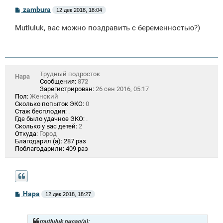
С
zambura
12 дек 2018, 18:04
о
о
Mutluluk, вас можно поздравить с беременностью?)
б
щ
е
н
и
е
Трудный подросток
Нара
Сообщения:
872
Зарегистрирован:
26 сен 2016, 05:17
Пол:
Женский
Сколько попыток ЭКО:
0
Стаж бесплодия:
.
Где было удачное ЭКО:
.
Сколько у вас детей:
2
Откуда:
Город
Благодарил (а):
287 раз
Поблагодарили:
409 раз
С
Нара
12 дек 2018, 18:27
о
о
б
щ
mutluluk писал(а):