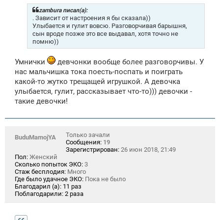
е
zambura писал(а):
н
. Зависит от настроения я бы сказала))
и
Улыбается и гулит вовсю. Разговорчивая барышня,
е
сын вроде позже это все выдавал, хотя точно не
помню))
Умнички
девчонки вообще более разговорчивы. У
нас мальчишка тока поесть-поспать и поиграть
какой-то жутко трещащей игрушкой. А девочка
улыбается, гулит, рассказывает что-то))) девочки -
такие девочки!
Только зачали
BuduMamojYA
Сообщения:
19
Зарегистрирован:
26 июн 2018, 21:49
Пол:
Женский
Сколько попыток ЭКО:
3
Стаж бесплодия:
Много
Где было удачное ЭКО:
Пока не было
Благодарил (а):
11 раз
Поблагодарили:
2 раза