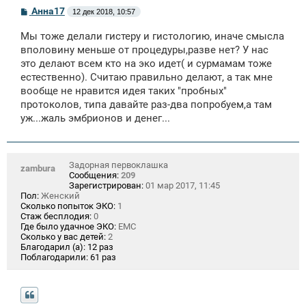
С
Анна17
12 дек 2018, 10:57
о
о
Мы тоже делали гистеру и гистологию, иначе смысла
б
щ
вполовину меньше от процедуры,разве нет? У нас
е
это делают всем кто на эко идет( и сурмамам тоже
н
естественно). Считаю правильно делают, а так мне
и
е
вообще не нравится идея таких "пробных"
протоколов, типа давайте раз-два попробуем,а там
уж...жаль эмбрионов и денег...
Задорная первоклашка
zambura
Сообщения:
209
Зарегистрирован:
01 мар 2017, 11:45
Пол:
Женский
Сколько попыток ЭКО:
1
Стаж бесплодия:
0
Где было удачное ЭКО:
ЕМС
Сколько у вас детей:
2
Благодарил (а):
12 раз
Поблагодарили:
61 раз