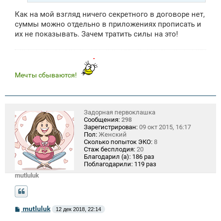
Как на мой взгляд ничего секретного в договоре нет,
суммы можно отдельно в приложениях прописать и
их не показывать. Зачем тратить силы на это!
Мечты сбываются!
Задорная первоклашка
Сообщения:
298
Зарегистрирован:
09 окт 2015, 16:17
Пол:
Женский
Сколько попыток ЭКО:
8
Стаж бесплодия:
20
Благодарил (а):
186 раз
Поблагодарили:
119 раз
mutluluk
С
mutluluk
12 дек 2018, 22:14
о