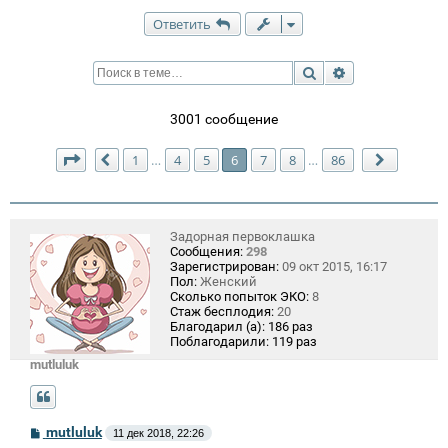
Ответить
Поиск
Расширенный п
3001 сообщение
Страница
6
из
86
1
4
5
6
7
8
86
…
…
Пред.
След.
Задорная первоклашка
Сообщения:
298
Зарегистрирован:
09 окт 2015, 16:17
Пол:
Женский
Сколько попыток ЭКО:
8
Стаж бесплодия:
20
Благодарил (а):
186 раз
Поблагодарили:
119 раз
mutluluk
С
mutluluk
11 дек 2018, 22:26
о