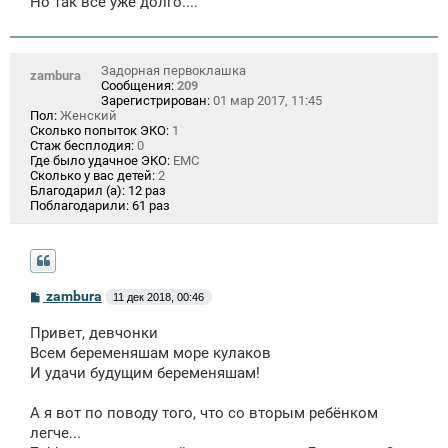
Но так все уже долго....
Задорная первоклашка
zambura
Сообщения:
209
Зарегистрирован:
01 мар 2017, 11:45
Пол:
Женский
Сколько попыток ЭКО:
1
Стаж бесплодия:
0
Где было удачное ЭКО:
ЕМС
Сколько у вас детей:
2
Благодарил (а):
12 раз
Поблагодарили:
61 раз
С
zambura
11 дек 2018, 00:46
о
о
Привет, девчонки
б
щ
Всем беременяшам море кулаков
е
И удачи будущим беременяшам!
н
и
е
А я вот по поводу того, что со вторым ребёнком
легче...