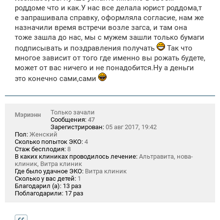
щ
роддоме что и как.У нас все делала юрист роддома,т
е
е запрашивала справку, оформляла согласие, нам же
н
назначили время встречи возле загса, и там она
и
е
тоже зашла до нас, мы с мужем зашли только бумаги
подписывать и поздравления получать
Так что
многое зависит от того где именно вы рожать будете,
может от вас ничего и не понадобится.Ну а деньги
это конечно сами,сами
Только зачали
Мэриэнн
Сообщения:
47
Зарегистрирован:
05 авг 2017, 19:42
Пол:
Женский
Сколько попыток ЭКО:
4
Стаж бесплодия:
8
В каких клиниках проводилось лечение:
Альтравита, нова-
клиник, Витра клиник
Где было удачное ЭКО:
Витра клиник
Сколько у вас детей:
1
Благодарил (а):
13 раз
Поблагодарили:
17 раз