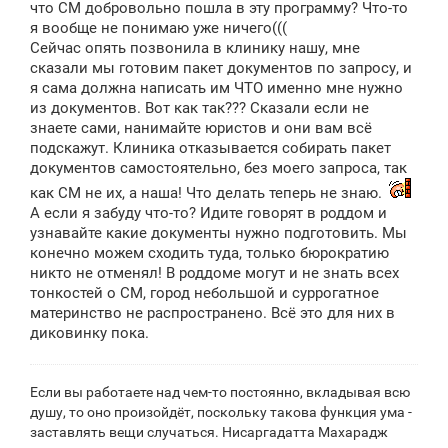
е
что СМ добровольно пошла в эту программу? Что-то
я вообще не понимаю уже ничего(((
Сейчас опять позвонила в клинику нашу, мне
сказали мы готовим пакет документов по запросу, и
я сама должна написать им ЧТО именно мне нужно
из документов. Вот как так??? Сказали если не
знаете сами, нанимайте юристов и они вам всё
подскажут. Клиника отказывается собирать пакет
документов самостоятельно, без моего запроса, так
как СМ не их, а наша! Что делать теперь не знаю.
А если я забуду что-то? Идите говорят в роддом и
узнавайте какие документы нужно подготовить. Мы
конечно можем сходить туда, только бюрократию
никто не отменял! В роддоме могут и не знать всех
тонкостей о СМ, город небольшой и суррогатное
материнство не распространено. Всё это для них в
диковинку пока.
Если вы работаете над чем-то постоянно, вкладывая всю
душу, то оно произойдёт, поскольку такова функция ума -
заставлять вещи случаться. Нисаргадатта Махарадж