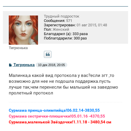
Трудный подросток
Сообщения:
571
Зарегистрирован:
01 авг 2015, 01:48
Пол:
Женский
Благодарил (а):
333 раза
Поблагодарили:
300 раз
Тигрюнька
С
Тигрюнька
10 дек 2018, 20:05
о
о
Малинка,а какой вид протокола у вас?если згт ,то
б
щ
возможно для нее не подошла поддержка.пусть
е
лучше так,чем перенесли бы малышей на заведомо
н
пролетный протокол
и
е
Сурмама принца-олимпийца!06.02.14-3830,55
Сурмама сестрички-плюшечки!05.01.16 -4370,55
Сурмама,маленькой Звёздочки!1.11.18 - 3480,54 см