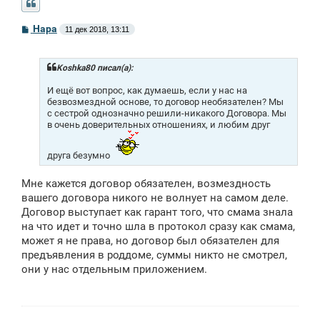
С
Нара
11 дек 2018, 13:11
о
о
б
щ
Koshka80 писал(а):
е
н
И ещё вот вопрос, как думаешь, если у нас на
и
безвозмездной основе, то договор необязателен? Мы
е
с сестрой однозначно решили-никакого Договора. Мы
в очень доверительных отношениях, и любим друг
друга безумно
Мне кажется договор обязателен, возмездность
вашего договора никого не волнует на самом деле.
Договор выступает как гарант того, что смама знала
на что идет и точно шла в протокол сразу как смама,
может я не права, но договор был обязателен для
предъявления в роддоме, суммы никто не смотрел,
они у нас отдельным приложением.