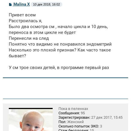
С
Malina X
10 дек 2018, 16:02
о
о
Привет всем
б
щ
Расстроилась я,
е
Было два осмотра см , начало цикла и 10 день,
н
переноса в этом цикле не будет
и
е
Перенесли на след
Понятно что видимо не понравился эндометрий
Насколько это плохой признак? Как часто такое
бывает?
У см трое своих детей, в программе первый раз
Пока в пеленках
Сообщения:
95
Зарегистрирован:
27 дек 2017, 15:45
Пол:
Женский
Сколько попыток ЭКО:
3
Стаж бесплодия:
15