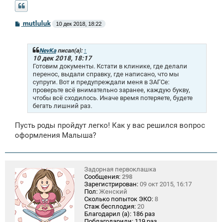
С
mutluluk
10 дек 2018, 18:22
о
о
б
щ
NevKa
писал(а):
↑
е
10 дек 2018, 18:17
н
Готовим документы. Кстати в клинике, где делали
и
перенос, выдали справку, где написано, что мы
е
супруги. Вот и предупреждали меня в ЗАГСе:
проверьте всё внимательно заранее, каждую букву,
чтобы всё сходилось. Иначе время потеряете, будете
бегать лишний раз.
Пусть роды пройдут легко! Как у вас решился вопрос
оформления Малыша?
Задорная первоклашка
Сообщения:
298
Зарегистрирован:
09 окт 2015, 16:17
Пол:
Женский
Сколько попыток ЭКО:
8
Стаж бесплодия:
20
Благодарил (а):
186 раз
Поблагодарили:
119 раз