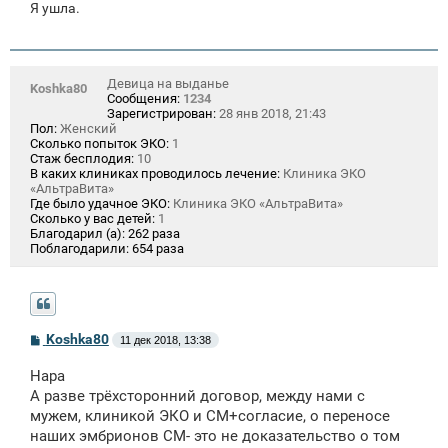
Я ушла.
Девица на выданье
Koshka80
Сообщения:
1234
Зарегистрирован:
28 янв 2018, 21:43
Пол:
Женский
Сколько попыток ЭКО:
1
Стаж бесплодия:
10
В каких клиниках проводилось лечение:
Клиника ЭКО
«АльтраВита»
Где было удачное ЭКО:
Клиника ЭКО «АльтраВита»
Сколько у вас детей:
1
Благодарил (а):
262 раза
Поблагодарили:
654 раза
С
Koshka80
11 дек 2018, 13:38
о
о
Нара
б
щ
А разве трёхсторонний договор, между нами с
е
мужем, клиникой ЭКО и СМ+согласие, о переносе
н
наших эмбрионов СМ- это не доказательство о том
и