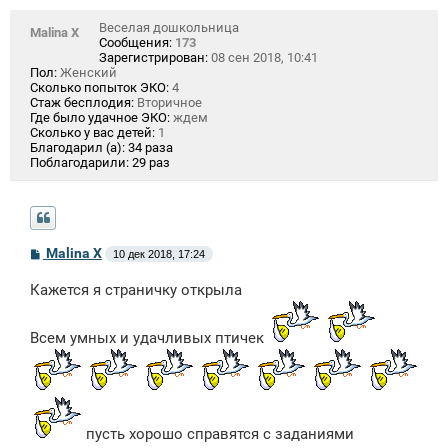
Веселая дошкольница
Malina X
Сообщения:
173
Зарегистрирован:
08 сен 2018, 10:41
Пол:
Женский
Сколько попыток ЭКО:
4
Стаж бесплодия:
Вторичное
Где было удачное ЭКО:
ждем
Сколько у вас детей:
1
Благодарил (а):
34 раза
Поблагодарили:
29 раз
С
Malina X
10 дек 2018, 17:24
о
о
Кажется я страничку открыла
б
щ
е
н
Всем умных и удачливых птичек
и
е
пусть хорошо справятся с заданиями