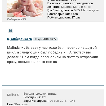
В каких клиниках проводилось
лечение:
Медика Мать и дитя
Где было удачное ЭКО:
Мать и дитя
Благодарил (а):
7 раз
Поблагодарили:
27 раз
Сибирячка75
С
Сибирячка75
10 дек 2018, 16:27
о
о
Malinda -x , бывает у нас тоже был перенос на другой
б
щ
цикл, а следующий был победный!!! А гистеру вы
е
делали? Нам когда переносили на гистеру отправили
н
сразу, посмотрели что все ок
и
е
Веселая дошкольница
Malina X
Сообщения:
173
Зарегистрирован:
08 сен 2018, 10:41
Пол:
Женский