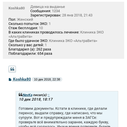
Девица на выданье
Koshka80
Сообщения:
1234
Зарегистрирован:
28 янв 2018, 21:43
Пол:
Женский
Сколько попыток ЭКО:
1
Стаж бесплодия:
10
В каких клиниках проводилось лечение:
Клиника ЭКО
«АльтраВита»
Где было удачное ЭКО:
Клиника ЭКО «АльтраВита»
Сколько у вас детей:
1
Благодарил (а):
262 раза
Поблагодарили:
654 раза
С
Koshka80
10 дек 2018, 22:38
о
о
б
щ
NevKa
писал(а):
↑
е
10 дек 2018, 18:17
н
и
Готовим документы. Кстати в клинике, где делали
е
перенос, выдали справку, где написано, что мы
супруги. Вот и предупреждали меня в ЗАГСе:
проверьте всё внимательно заранее, каждую букву,
чтобы всё сходилось. Иначе время потеряете, будете