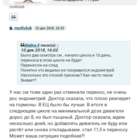
mutluluk
С
mutluluk
10 дек 2018, 18:25
о
о
б
щ
Malina X
писал(а):
↑
е
10 дек 2018, 16:02
н
Было два осмотра см , начало цикла и 10 день,
и
переноса в этом цикле не будет
е
Перенесли на след
Понятно что видимо не понравился эндометрий
Насколько это плохой признак? Как часто такое
бывает?
У нас см тоже один раз отменили перенос, не очень
рос эндометрий. Доктор сказала, что плохо реагирует
на гормоны. В ЕЦ было бы лучше. В итоге в
следующем цикле на минимальной дозе дивигеля
дорос до 8, но был пышный. Доктор сказала, ждем
несколько дней, но добавлять дивигель не буду или
растёт или снова откладываем. стал 11,5 к переносу.
Может ваша ситуация подобная?!