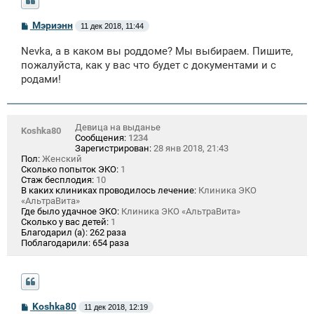
С
Мэриэнн
11 дек 2018, 11:44
о
о
Nevka, а в каком вы роддоме? Мы выбираем. Пишите,
б
щ
пожалуйста, как у вас что будет с документами и с
е
родами!
н
и
е
Девица на выданье
Koshka80
Сообщения:
1234
Зарегистрирован:
28 янв 2018, 21:43
Пол:
Женский
Сколько попыток ЭКО:
1
Стаж бесплодия:
10
В каких клиниках проводилось лечение:
Клиника ЭКО
«АльтраВита»
Где было удачное ЭКО:
Клиника ЭКО «АльтраВита»
Сколько у вас детей:
1
Благодарил (а):
262 раза
Поблагодарили:
654 раза
С
Koshka80
11 дек 2018, 12:19