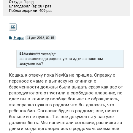
Откуда:
Город
Благодарил (а):
287 раз
Поблагодарили:
409 раз
С
Нара
11 дек 2018, 02:15
о
о
б
щ
Koshka80 писал(а):
е
а за сколько до родов нужно идти за пакетом
н
документов?
и
е
Кошка, я отвечу пока NevKa не пришла. Справку о
переносе смаме и выписку из клиники о
беременности должны были выдать сразу как вас от
репродуктолога отпустили в свободное плавание, по
идее вы в клинику вообще больше не обращаетесь,
эта справка нужна в роддом что бы доказать, что
ребенок био. Согласие будет в роддоме, все, ничего
больше и не нужно. Т.е. все документы у вас уже
должны быть. Мы напечатали согласие, расписки за
деньги когда договорились с роддомом, смама всё