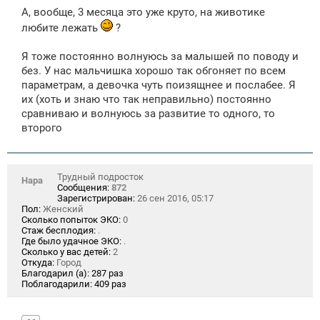
е
А, вообще, 3 месяца это уже круто, на животике
любите лежать
?
Я тоже постоянно волнуюсь за малышей по поводу и
без. У нас мальчишка хорошо так обгоняет по всем
параметрам, а девочка чуть поизящнее и послабее. Я
их (хоть и знаю что так неправильно) постоянно
сравниваю и волнуюсь за развитие то одного, то
второго
Трудный подросток
Нара
Сообщения:
872
Зарегистрирован:
26 сен 2016, 05:17
Пол:
Женский
Сколько попыток ЭКО:
0
Стаж бесплодия:
.
Где было удачное ЭКО:
.
Сколько у вас детей:
2
Откуда:
Город
Благодарил (а):
287 раз
Поблагодарили:
409 раз