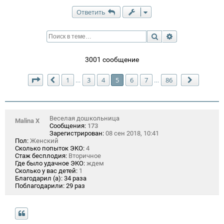
Ответить
Поиск
Расширенный п
3001 сообщение
Страница
5
из
86
1
3
4
5
6
7
86
…
…
Пред.
След.
Веселая дошкольница
Malina X
Сообщения:
173
Зарегистрирован:
08 сен 2018, 10:41
Пол:
Женский
Сколько попыток ЭКО:
4
Стаж бесплодия:
Вторичное
Где было удачное ЭКО:
ждем
Сколько у вас детей:
1
Благодарил (а):
34 раза
Поблагодарили:
29 раз