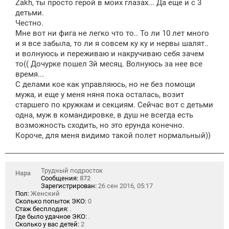
Zakh, ты просто герой в моих глазах... Да еще и с 3
детьми.
Честно.
Мне вот ни фига не легко что то.. То ли 10 лет много
и я все забыла, то ли я совсем ку ку и нервы шалят..
и волнуюсь и переживаю и накручиваю себя зачем
то(( Дочурке пошел 3й месяц. Волнуюсь за нее все
время...
С делами кое как управляюсь, но не без помощи
мужа, и еще у меня няня пока осталась, возит
старшего по кружкам и секциям. Сейчас вот с детьми
одна, муж в командировке, в душ не всегда есть
возможность сходить, но это ерунда конечно.
Короче, для меня видимо такой полет нормальный))
Трудный подросток
Нара
Сообщения:
872
Зарегистрирован:
26 сен 2016, 05:17
Пол:
Женский
Сколько попыток ЭКО:
0
Стаж бесплодия:
.
Где было удачное ЭКО:
.
Сколько у вас детей:
2