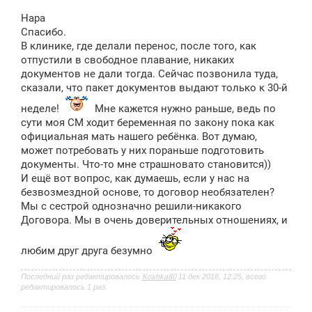
о
о
Нара
б
щ
Спасибо.
е
В клинике, где делали перенос, после того, как
н
отпустили в свободное плавание, никаких
и
е
документов не дали тогда. Сейчас позвонила туда,
сказали, что пакет документов выдают только к 30-й
неделе!
Мне кажется нужно раньше, ведь по
сути моя СМ ходит беременная по закону пока как
официальная мать нашего ребёнка. Вот думаю,
может потребовать у них пораньше подготовить
документы. Что-то мне страшновато становится))
И ещё вот вопрос, как думаешь, если у нас на
безвозмездной основе, то договор необязателен?
Мы с сестрой однозначно решили-никакого
Договора. Мы в очень доверительных отношениях, и
любим друг друга безумно
Последний раз редактировалось
Koshka80
11 дек 2018, 12:25, всего
редактировалось 1 раз.