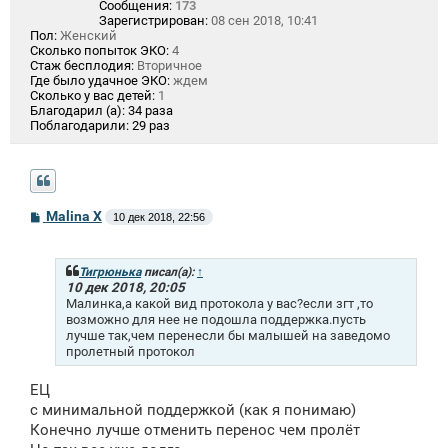
Сообщения:
173
Зарегистрирован:
08 сен 2018, 10:41
Пол:
Женский
Сколько попыток ЭКО:
4
Стаж бесплодия:
Вторичное
Где было удачное ЭКО:
ждем
Сколько у вас детей:
1
Благодарил (а):
34 раза
Поблагодарили:
29 раз
С
Malina X
10 дек 2018, 22:56
о
о
б
щ
Тигрюнька
писал(а):
↑
е
10 дек 2018, 20:05
н
Малинка,а какой вид протокола у вас?если згт ,то
и
возможно для нее не подошла поддержка.пусть
е
лучше так,чем перенесли бы малышей на заведомо
пролетный протокол
ЕЦ
с минимальной поддержкой (как я понимаю)
Конечно лучше отменить перенос чем пролёт