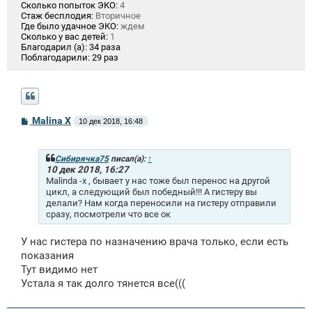
Сколько попыток ЭКО:
4
Стаж бесплодия:
Вторичное
Где было удачное ЭКО:
ждем
Сколько у вас детей:
1
Благодарил (а):
34 раза
Поблагодарили:
29 раз
С
Malina X
10 дек 2018, 16:48
о
о
б
щ
Сибирячка75
писал(а):
↑
е
10 дек 2018, 16:27
н
Malinda -x , бывает у нас тоже был перенос на другой
и
цикл, а следующий был победный!!! А гистеру вы
е
делали? Нам когда переносили на гистеру отправили
сразу, посмотрели что все ок
У нас гистера по назначению врача только, если есть
показания
Тут видимо нет
Устала я так долго тянется все(((