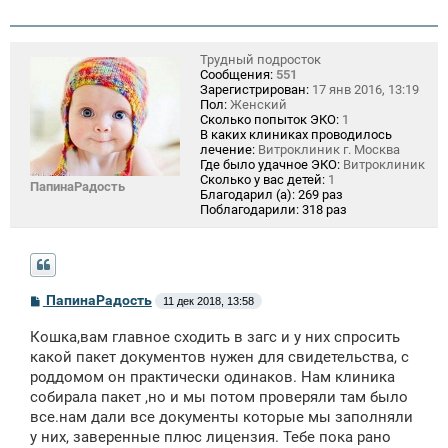
Трудный подросток
Сообщения:
551
Зарегистрирован:
17 янв 2016, 13:19
Пол:
Женский
Сколько попыток ЭКО:
1
В каких клиниках проводилось
лечение:
Витроклиник г. Москва
Где было удачное ЭКО:
Витроклиник
Сколько у вас детей:
1
ПапинаРадость
Благодарил (а):
269 раз
Поблагодарили:
318 раз
С
ПапинаРадость
11 дек 2018, 13:58
о
о
Кошка,вам главное сходить в загс и у них спросить
б
щ
какой пакет документов нужен для свидетельства, с
е
роддомом он практически одинаков. Нам клиника
н
собирала пакет ,но и мы потом проверяли там было
и
е
все.нам дали все документы которые мы заполняли
у них, заверенные плюс лицензия. Тебе пока рано