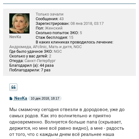
Только зачали
Сообщения:
43
Зарегистрирован:
08 янв 2018, 03:17
Пол:
Женский
Сколько попыток ЭКО:
5
NevKa
Стаж бесплодия:
15
В каких клиниках проводилось лечение:
Андромеда, AFclinic, Мать и дитя, NGC
Где было удачное ЭКО:
NGC
Сколько у вас детей:
2
Откуда:
Санкт-Петербург
Благодарил (а):
44 раза
Поблагодарили:
7 раз
С
NevKa
10 дек 2018, 18:17
о
о
Мы смамочку сегодня отвезли в дородовое, уже до
б
щ
самых родов. Как это волнительно и приятно
е
одновременно. Волнуется больше папа (скрывает,
н
держится, но мне всё равно видно), а мне - радость
и
е
от того, что с каждым днем всё реальнее наша