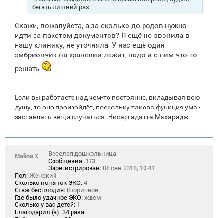
бегать лишний раз.
Скажи, пожалуйста, а за сколько до родов нужно
идти за пакетом документов? Я ещё не звонила в
нашу клинику, не уточняла. У нас ещё один
эмбриончик на хранении лежит, надо и с ним что-то
решать
Если вы работаете над чем-то постоянно, вкладывая всю
душу, то оно произойдёт, поскольку такова функция ума -
заставлять вещи случаться. Нисаргадатта Махарадж
Веселая дошкольница
Malina X
Сообщения:
173
Зарегистрирован:
08 сен 2018, 10:41
Пол:
Женский
Сколько попыток ЭКО:
4
Стаж бесплодия:
Вторичное
Где было удачное ЭКО:
ждем
Сколько у вас детей:
1
Благодарил (а):
34 раза