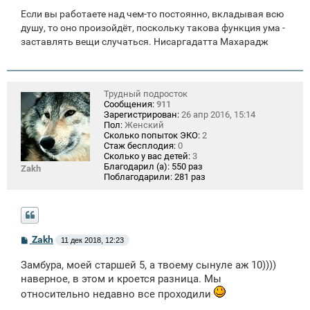
Если вы работаете над чем-то постоянно, вкладывая всю
душу, то оно произойдёт, поскольку такова функция ума -
заставлять вещи случаться. Нисаргадатта Махарадж
Трудный подросток
Сообщения:
911
Зарегистрирован:
26 апр 2016, 15:14
Пол:
Женский
Сколько попыток ЭКО:
2
Стаж бесплодия:
0
Сколько у вас детей:
3
Благодарил (а):
550 раз
Zakh
Поблагодарили:
281 раз
С
Zakh
11 дек 2018, 12:23
о
о
Замбура, моей старшей 5, а твоему сынуле аж 10))))
б
щ
наверное, в этом и кроется разница. Мы
е
относительно недавно все проходили
н
и