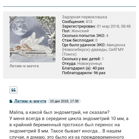
Задорная первоклашка
Сообщения:
413
Зарегистрирован:
01 мар 2018, 08:48
Пол:
Женский
Сколько попыток ЭКО:
4
Стаж бесплодия:
0
Где было удачное ЭКО:
Авиценна
(Новосибирск)-дважды, СибГМУ
(Томск)
Сколько у вас детей:
1
Откуда:
Новокузнецк
Летим-к-мечте
Благодарил (а):
40 раз
Поблагодарили:
96 раз
С
Летим-к-мечте
10 дек 2018, 17:38
о
о
Malina, а какой был эндометрий, не сказали?
б
щ
У меня всегда в середине цикла эндометрий 10 мм, а
е
в крайний беременный протокол был перенос на
н
эндометрий 8 мм. Такое бывает иногда... В нашем
и
е
случае, я думаю, это было из-за преждевременного