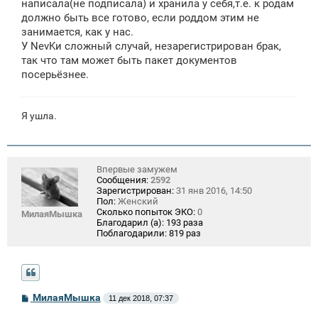
написала(не подписала) и хранила у себя,т.е. к родам
должно быть все готово, если роддом этим не
занимается, как у нас.
У NevKи сложный случай, незарегистрирован брак,
так что там может быть пакет документов
посерьёзнее.
Я ушла.
Впервые замужем
Сообщения:
2592
Зарегистрирован:
31 янв 2016, 14:50
Пол:
Женский
Сколько попыток ЭКО:
0
МилаяМышка
Благодарил (а):
193 раза
Поблагодарили:
819 раз
С
МилаяМышка
11 дек 2018, 07:37
о
о