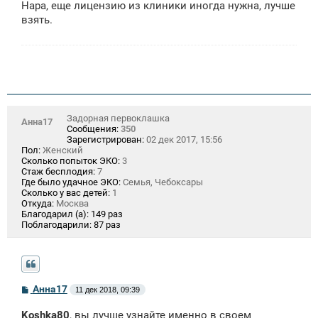
Нара, еще лицензию из клиники иногда нужна, лучше
б
щ
взять.
е
н
и
е
Задорная первоклашка
Анна17
Сообщения:
350
Зарегистрирован:
02 дек 2017, 15:56
Пол:
Женский
Сколько попыток ЭКО:
3
Стаж бесплодия:
7
Где было удачное ЭКО:
Семья, Чебоксары
Сколько у вас детей:
1
Откуда:
Москва
Благодарил (а):
149 раз
Поблагодарили:
87 раз
С
Анна17
11 дек 2018, 09:39
о
о
Koshka80
, вы лучше узнайте именно в своем
б