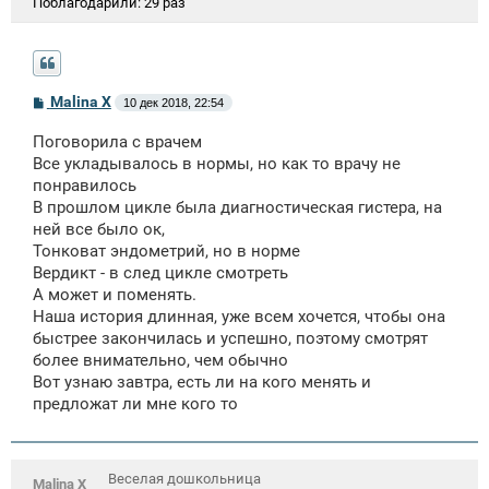
Поблагодарили:
29 раз
С
Malina X
10 дек 2018, 22:54
о
о
Поговорила с врачем
б
щ
Все укладывалось в нормы, но как то врачу не
е
понравилось
н
В прошлом цикле была диагностическая гистера, на
и
е
ней все было ок,
Тонковат эндометрий, но в норме
Вердикт - в след цикле смотреть
А может и поменять.
Наша история длинная, уже всем хочется, чтобы она
быстрее закончилась и успешно, поэтому смотрят
более внимательно, чем обычно
Вот узнаю завтра, есть ли на кого менять и
предложат ли мне кого то
Веселая дошкольница
Malina X