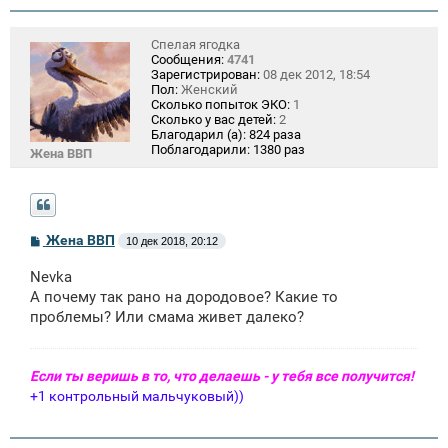
Спелая ягодка
Сообщения:
4741
Зарегистрирован:
08 дек 2012, 18:54
Пол:
Женский
Сколько попыток ЭКО:
1
Сколько у вас детей:
2
Благодарил (а):
824 раза
Поблагодарили:
1380 раз
Жена ВВП
С
Жена ВВП
10 дек 2018, 20:12
о
о
Nevka
б
щ
А почему так рано на дородовое? Какие то
е
проблемы? Или смама живет далеко?
н
и
е
Если ты веришь в то, что делаешь - у тебя все получится!
+1 контрольный мальчуковый))