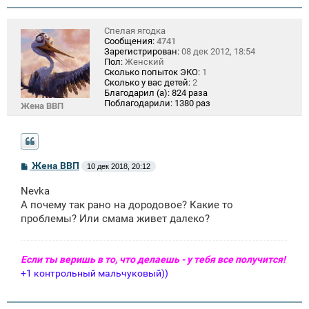
Спелая ягодка
Сообщения:
4741
Зарегистрирован:
08 дек 2012, 18:54
Пол:
Женский
Сколько попыток ЭКО:
1
Сколько у вас детей:
2
Благодарил (а):
824 раза
Поблагодарили:
1380 раз
Жена ВВП
С
Жена ВВП
10 дек 2018, 20:12
о
о
Nevka
б
щ
А почему так рано на дородовое? Какие то
е
проблемы? Или смама живет далеко?
н
и
е
Если ты веришь в то, что делаешь - у тебя все получится!
+1 контрольный мальчуковый))