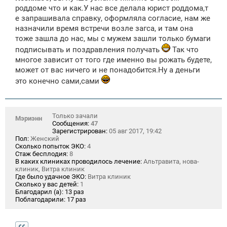
щ
роддоме что и как.У нас все делала юрист роддома,т
е
е запрашивала справку, оформляла согласие, нам же
н
назначили время встречи возле загса, и там она
и
е
тоже зашла до нас, мы с мужем зашли только бумаги
подписывать и поздравления получать
Так что
многое зависит от того где именно вы рожать будете,
может от вас ничего и не понадобится.Ну а деньги
это конечно сами,сами
Только зачали
Мэриэнн
Сообщения:
47
Зарегистрирован:
05 авг 2017, 19:42
Пол:
Женский
Сколько попыток ЭКО:
4
Стаж бесплодия:
8
В каких клиниках проводилось лечение:
Альтравита, нова-
клиник, Витра клиник
Где было удачное ЭКО:
Витра клиник
Сколько у вас детей:
1
Благодарил (а):
13 раз
Поблагодарили:
17 раз