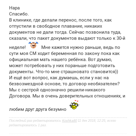
о
о
Нара
б
щ
Спасибо.
е
В клинике, где делали перенос, после того, как
н
отпустили в свободное плавание, никаких
и
е
документов не дали тогда. Сейчас позвонила туда,
сказали, что пакет документов выдают только к 30-й
неделе!
Мне кажется нужно раньше, ведь по
сути моя СМ ходит беременная по закону пока как
официальная мать нашего ребёнка. Вот думаю,
может потребовать у них пораньше подготовить
документы. Что-то мне страшновато становится))
И ещё вот вопрос, как думаешь, если у нас на
безвозмездной основе, то договор необязателен?
Мы с сестрой однозначно решили-никакого
Договора. Мы в очень доверительных отношениях, и
любим друг друга безумно
Последний раз редактировалось
Koshka80
11 дек 2018, 12:25, всего
редактировалось 1 раз.