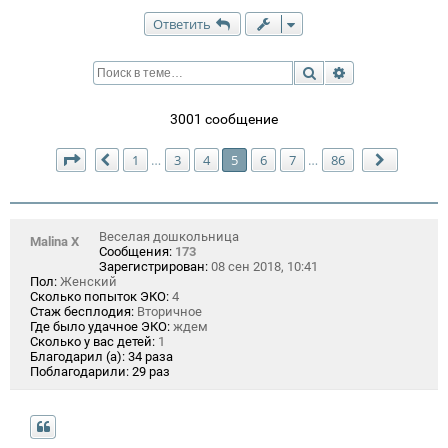
Ответить
Поиск
Расширенный п
3001 сообщение
Страница
5
из
86
1
3
4
5
6
7
86
…
…
Пред.
След.
Веселая дошкольница
Malina X
Сообщения:
173
Зарегистрирован:
08 сен 2018, 10:41
Пол:
Женский
Сколько попыток ЭКО:
4
Стаж бесплодия:
Вторичное
Где было удачное ЭКО:
ждем
Сколько у вас детей:
1
Благодарил (а):
34 раза
Поблагодарили:
29 раз