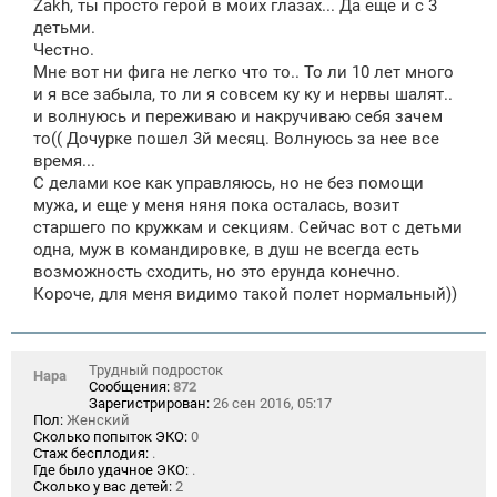
Zakh, ты просто герой в моих глазах... Да еще и с 3
детьми.
Честно.
Мне вот ни фига не легко что то.. То ли 10 лет много
и я все забыла, то ли я совсем ку ку и нервы шалят..
и волнуюсь и переживаю и накручиваю себя зачем
то(( Дочурке пошел 3й месяц. Волнуюсь за нее все
время...
С делами кое как управляюсь, но не без помощи
мужа, и еще у меня няня пока осталась, возит
старшего по кружкам и секциям. Сейчас вот с детьми
одна, муж в командировке, в душ не всегда есть
возможность сходить, но это ерунда конечно.
Короче, для меня видимо такой полет нормальный))
Трудный подросток
Нара
Сообщения:
872
Зарегистрирован:
26 сен 2016, 05:17
Пол:
Женский
Сколько попыток ЭКО:
0
Стаж бесплодия:
.
Где было удачное ЭКО:
.
Сколько у вас детей:
2