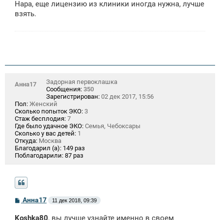
Нара, еще лицензию из клиники иногда нужна, лучше
б
щ
взять.
е
н
и
е
Задорная первоклашка
Анна17
Сообщения:
350
Зарегистрирован:
02 дек 2017, 15:56
Пол:
Женский
Сколько попыток ЭКО:
3
Стаж бесплодия:
7
Где было удачное ЭКО:
Семья, Чебоксары
Сколько у вас детей:
1
Откуда:
Москва
Благодарил (а):
149 раз
Поблагодарили:
87 раз
С
Анна17
11 дек 2018, 09:39
о
о
Koshka80
, вы лучше узнайте именно в своем
б