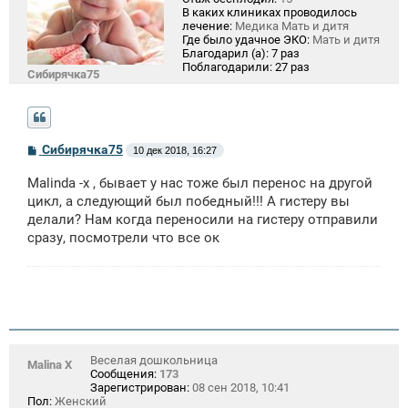
В каких клиниках проводилось
лечение:
Медика Мать и дитя
Где было удачное ЭКО:
Мать и дитя
Благодарил (а):
7 раз
Поблагодарили:
27 раз
Сибирячка75
С
Сибирячка75
10 дек 2018, 16:27
о
о
Malinda -x , бывает у нас тоже был перенос на другой
б
щ
цикл, а следующий был победный!!! А гистеру вы
е
делали? Нам когда переносили на гистеру отправили
н
сразу, посмотрели что все ок
и
е
Веселая дошкольница
Malina X
Сообщения:
173
Зарегистрирован:
08 сен 2018, 10:41
Пол:
Женский