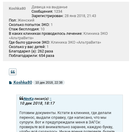
Девица на выданье
Koshka80
Сообщения:
1234
Зарегистрирован:
28 янв 2018, 21:43
Пол:
Женский
Сколько попыток ЭКО:
1
Стаж бесплодия:
10
В каких клиниках проводилось лечение:
Клиника ЭКО
«АльтраВита»
Где было удачное ЭКО:
Клиника ЭКО «АльтраВита»
Сколько у вас детей:
1
Благодарил (а):
262 раза
Поблагодарили:
654 раза
С
Koshka80
10 дек 2018, 22:38
о
о
б
щ
NevKa
писал(а):
↑
е
10 дек 2018, 18:17
н
и
Готовим документы. Кстати в клинике, где делали
е
перенос, выдали справку, где написано, что мы
супруги. Вот и предупреждали меня в ЗАГСе:
проверьте всё внимательно заранее, каждую букву,
чтобы всё сходилось. Иначе время потеряете, будете