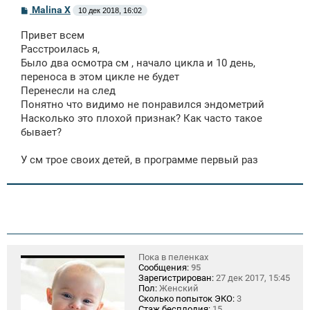
С
Malina X
10 дек 2018, 16:02
о
о
Привет всем
б
щ
Расстроилась я,
е
Было два осмотра см , начало цикла и 10 день,
н
переноса в этом цикле не будет
и
е
Перенесли на след
Понятно что видимо не понравился эндометрий
Насколько это плохой признак? Как часто такое
бывает?
У см трое своих детей, в программе первый раз
Пока в пеленках
Сообщения:
95
Зарегистрирован:
27 дек 2017, 15:45
Пол:
Женский
Сколько попыток ЭКО:
3
Стаж бесплодия:
15