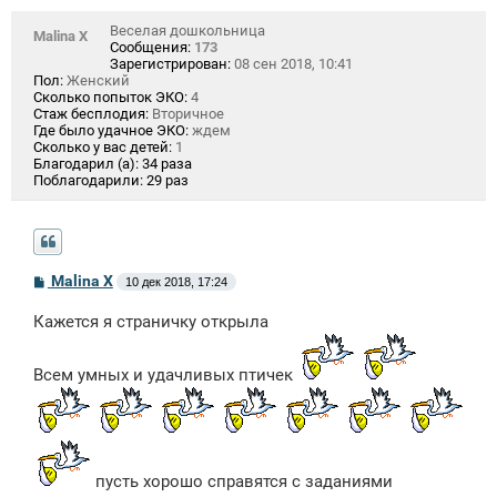
Веселая дошкольница
Malina X
Сообщения:
173
Зарегистрирован:
08 сен 2018, 10:41
Пол:
Женский
Сколько попыток ЭКО:
4
Стаж бесплодия:
Вторичное
Где было удачное ЭКО:
ждем
Сколько у вас детей:
1
Благодарил (а):
34 раза
Поблагодарили:
29 раз
С
Malina X
10 дек 2018, 17:24
о
о
Кажется я страничку открыла
б
щ
е
н
Всем умных и удачливых птичек
и
е
пусть хорошо справятся с заданиями