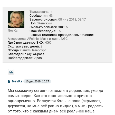
Только зачали
Сообщения:
43
Зарегистрирован:
08 янв 2018, 03:17
Пол:
Женский
Сколько попыток ЭКО:
5
NevKa
Стаж бесплодия:
15
В каких клиниках проводилось лечение:
Андромеда, AFclinic, Мать и дитя, NGC
Где было удачное ЭКО:
NGC
Сколько у вас детей:
2
Откуда:
Санкт-Петербург
Благодарил (а):
44 раза
Поблагодарили:
7 раз
С
NevKa
10 дек 2018, 18:17
о
о
Мы смамочку сегодня отвезли в дородовое, уже до
б
щ
самых родов. Как это волнительно и приятно
е
одновременно. Волнуется больше папа (скрывает,
н
держится, но мне всё равно видно), а мне - радость
и
е
от того, что с каждым днем всё реальнее наша