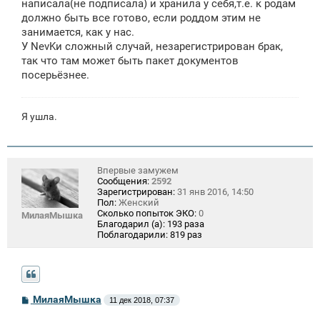
написала(не подписала) и хранила у себя,т.е. к родам
должно быть все готово, если роддом этим не
занимается, как у нас.
У NevKи сложный случай, незарегистрирован брак,
так что там может быть пакет документов
посерьёзнее.
Я ушла.
Впервые замужем
Сообщения:
2592
Зарегистрирован:
31 янв 2016, 14:50
Пол:
Женский
Сколько попыток ЭКО:
0
МилаяМышка
Благодарил (а):
193 раза
Поблагодарили:
819 раз
С
МилаяМышка
11 дек 2018, 07:37
о
о