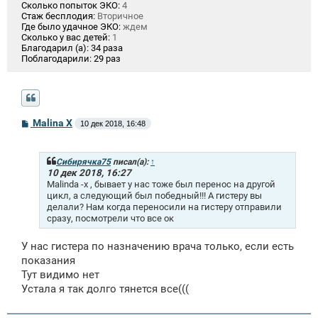
Сколько попыток ЭКО:
4
Стаж бесплодия:
Вторичное
Где было удачное ЭКО:
ждем
Сколько у вас детей:
1
Благодарил (а):
34 раза
Поблагодарили:
29 раз
С
Malina X
10 дек 2018, 16:48
о
о
б
щ
Сибирячка75
писал(а):
↑
е
10 дек 2018, 16:27
н
Malinda -x , бывает у нас тоже был перенос на другой
и
цикл, а следующий был победный!!! А гистеру вы
е
делали? Нам когда переносили на гистеру отправили
сразу, посмотрели что все ок
У нас гистера по назначению врача только, если есть
показания
Тут видимо нет
Устала я так долго тянется все(((