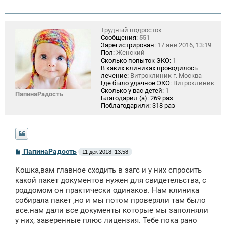
Трудный подросток
Сообщения:
551
Зарегистрирован:
17 янв 2016, 13:19
Пол:
Женский
Сколько попыток ЭКО:
1
В каких клиниках проводилось
лечение:
Витроклиник г. Москва
Где было удачное ЭКО:
Витроклиник
Сколько у вас детей:
1
ПапинаРадость
Благодарил (а):
269 раз
Поблагодарили:
318 раз
С
ПапинаРадость
11 дек 2018, 13:58
о
о
Кошка,вам главное сходить в загс и у них спросить
б
щ
какой пакет документов нужен для свидетельства, с
е
роддомом он практически одинаков. Нам клиника
н
собирала пакет ,но и мы потом проверяли там было
и
е
все.нам дали все документы которые мы заполняли
у них, заверенные плюс лицензия. Тебе пока рано