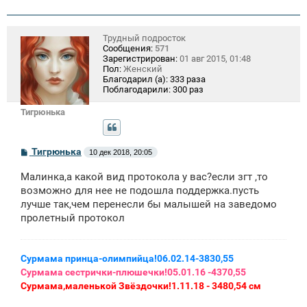
Трудный подросток
Сообщения:
571
Зарегистрирован:
01 авг 2015, 01:48
Пол:
Женский
Благодарил (а):
333 раза
Поблагодарили:
300 раз
Тигрюнька
С
Тигрюнька
10 дек 2018, 20:05
о
о
Малинка,а какой вид протокола у вас?если згт ,то
б
щ
возможно для нее не подошла поддержка.пусть
е
лучше так,чем перенесли бы малышей на заведомо
н
пролетный протокол
и
е
Сурмама принца-олимпийца!06.02.14-3830,55
Сурмама сестрички-плюшечки!05.01.16 -4370,55
Сурмама,маленькой Звёздочки!1.11.18 - 3480,54 см