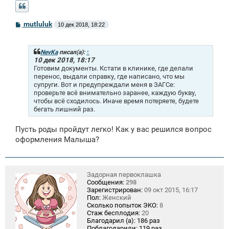
С
mutluluk
10 дек 2018, 18:22
о
о
б
щ
NevKa
писал(а):
↑
е
10 дек 2018, 18:17
н
Готовим документы. Кстати в клинике, где делали
и
перенос, выдали справку, где написано, что мы
е
супруги. Вот и предупреждали меня в ЗАГСе:
проверьте всё внимательно заранее, каждую букву,
чтобы всё сходилось. Иначе время потеряете, будете
бегать лишний раз.
Пусть роды пройдут легко! Как у вас решился вопрос
оформления Малыша?
Задорная первоклашка
Сообщения:
298
Зарегистрирован:
09 окт 2015, 16:17
Пол:
Женский
Сколько попыток ЭКО:
8
Стаж бесплодия:
20
Благодарил (а):
186 раз
Поблагодарили:
119 раз