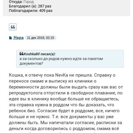
Откуда:
Город
Благодарил (а):
287 раз
Поблагодарили:
409 раз
С
Нара
11 дек 2018, 02:15
о
о
б
щ
Koshka80 писал(а):
е
а за сколько до родов нужно идти за пакетом
н
документов?
и
е
Кошка, я отвечу пока NevKa не пришла. Справку о
переносе смаме и выписку из клиники о
беременности должны были выдать сразу как вас от
репродуктолога отпустили в свободное плавание, по
идее вы в клинику вообще больше не обращаетесь,
эта справка нужна в роддом что бы доказать, что
ребенок био. Согласие будет в роддоме, все, ничего
больше и не нужно. Т.е. все документы у вас уже
должны быть. Мы напечатали согласие, расписки за
деньги когда договорились с роддомом, смама всё