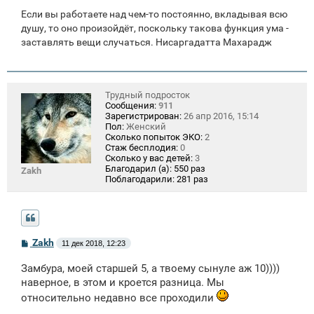
Если вы работаете над чем-то постоянно, вкладывая всю
душу, то оно произойдёт, поскольку такова функция ума -
заставлять вещи случаться. Нисаргадатта Махарадж
Трудный подросток
Сообщения:
911
Зарегистрирован:
26 апр 2016, 15:14
Пол:
Женский
Сколько попыток ЭКО:
2
Стаж бесплодия:
0
Сколько у вас детей:
3
Благодарил (а):
550 раз
Zakh
Поблагодарили:
281 раз
С
Zakh
11 дек 2018, 12:23
о
о
Замбура, моей старшей 5, а твоему сынуле аж 10))))
б
щ
наверное, в этом и кроется разница. Мы
е
относительно недавно все проходили
н
и