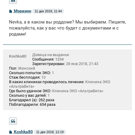
С
Мэриэнн
11 дек 2018, 11:44
о
о
Nevka, а в каком вы роддоме? Мы выбираем. Пишите,
б
щ
пожалуйста, как у вас что будет с документами и с
е
родами!
н
и
е
Девица на выданье
Koshka80
Сообщения:
1234
Зарегистрирован:
28 янв 2018, 21:43
Пол:
Женский
Сколько попыток ЭКО:
1
Стаж бесплодия:
10
В каких клиниках проводилось лечение:
Клиника ЭКО
«АльтраВита»
Где было удачное ЭКО:
Клиника ЭКО «АльтраВита»
Сколько у вас детей:
1
Благодарил (а):
262 раза
Поблагодарили:
654 раза
С
Koshka80
11 дек 2018, 12:19