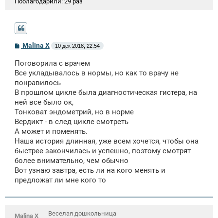
Поблагодарили:
29 раз
С
Malina X
10 дек 2018, 22:54
о
о
Поговорила с врачем
б
щ
Все укладывалось в нормы, но как то врачу не
е
понравилось
н
В прошлом цикле была диагностическая гистера, на
и
е
ней все было ок,
Тонковат эндометрий, но в норме
Вердикт - в след цикле смотреть
А может и поменять.
Наша история длинная, уже всем хочется, чтобы она
быстрее закончилась и успешно, поэтому смотрят
более внимательно, чем обычно
Вот узнаю завтра, есть ли на кого менять и
предложат ли мне кого то
Веселая дошкольница
Malina X