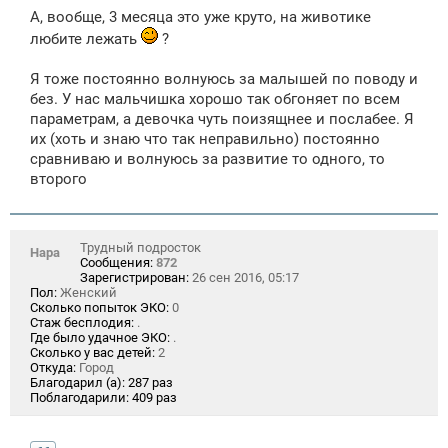
е
А, вообще, 3 месяца это уже круто, на животике
любите лежать
?
Я тоже постоянно волнуюсь за малышей по поводу и
без. У нас мальчишка хорошо так обгоняет по всем
параметрам, а девочка чуть поизящнее и послабее. Я
их (хоть и знаю что так неправильно) постоянно
сравниваю и волнуюсь за развитие то одного, то
второго
Трудный подросток
Нара
Сообщения:
872
Зарегистрирован:
26 сен 2016, 05:17
Пол:
Женский
Сколько попыток ЭКО:
0
Стаж бесплодия:
.
Где было удачное ЭКО:
.
Сколько у вас детей:
2
Откуда:
Город
Благодарил (а):
287 раз
Поблагодарили:
409 раз