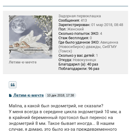
Задорная первоклашка
Сообщения:
413
Зарегистрирован:
01 мар 2018, 08:48
Пол:
Женский
Сколько попыток ЭКО:
4
Стаж бесплодия:
0
Где было удачное ЭКО:
Авиценна
(Новосибирск)-дважды, СибГМУ
(Томск)
Сколько у вас детей:
1
Откуда:
Новокузнецк
Летим-к-мечте
Благодарил (а):
40 раз
Поблагодарили:
96 раз
С
Летим-к-мечте
10 дек 2018, 17:38
о
о
Malina, а какой был эндометрий, не сказали?
б
щ
У меня всегда в середине цикла эндометрий 10 мм, а
е
в крайний беременный протокол был перенос на
н
эндометрий 8 мм. Такое бывает иногда... В нашем
и
е
случае, я думаю, это было из-за преждевременного