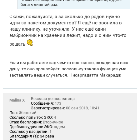
бегать лишний раз.
Скажи, пожалуйста, а за сколько до родов нужно
идти за пакетом документов? Я ещё не звонила в
нашу клинику, не уточняла. У нас ещё один
эмбриончик на хранении лежит, надо и с ним что-то
решать
Если вы работаете над чем-то постоянно, вкладывая всю
душу, то оно произойдёт, поскольку такова функция ума -
заставлять вещи случаться. Нисаргадатта Махарадж
Веселая дошкольница
Malina X
Сообщения:
173
Зарегистрирован:
08 сен 2018, 10:41
Пол:
Женский
Сколько попыток ЭКО:
4
Стаж бесплодия:
Вторичное
Где было удачное ЭКО:
ждем
Сколько у вас детей:
1
Благодарил (а):
34 раза