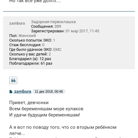
Но так все уже долго....
Задорная первоклашка
zambura
Сообщения:
209
Зарегистрирован:
01 мар 2017, 11:45
Пол:
Женский
Сколько попыток ЭКО:
1
Стаж бесплодия:
0
Где было удачное ЭКО:
ЕМС
Сколько у вас детей:
2
Благодарил (а):
12 раз
Поблагодарили:
61 раз
С
zambura
11 дек 2018, 00:46
о
о
Привет, девчонки
б
щ
Всем беременяшам море кулаков
е
И удачи будущим беременяшам!
н
и
е
А я вот по поводу того, что со вторым ребёнком
легче...