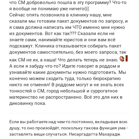
е
что СМ добровольно пошла в эту программу? Что-то
я вообще не понимаю уже ничего(((
Сейчас опять позвонила в клинику нашу, мне
сказали мы готовим пакет документов по запросу, и
я сама должна написать им ЧТО именно мне нужно
из документов. Вот как так??? Сказали если не
знаете сами, нанимайте юристов и они вам всё
подскажут. Клиника отказывается собирать пакет
документов самостоятельно, без моего запроса, так
как СМ не их, а наша! Что делать теперь не знаю.
А если я забуду что-то? Идите говорят в роддом и
узнавайте какие документы нужно подготовить. Мы
конечно можем сходить туда, только бюрократию
никто не отменял! В роддоме могут и не знать всех
тонкостей о СМ, город небольшой и суррогатное
материнство не распространено. Всё это для них в
диковинку пока.
Если вы работаете над чем-то постоянно, вкладывая всю
душу, то оно произойдёт, поскольку такова функция ума -
заставлять вещи случаться. Нисаргадатта Махарадж