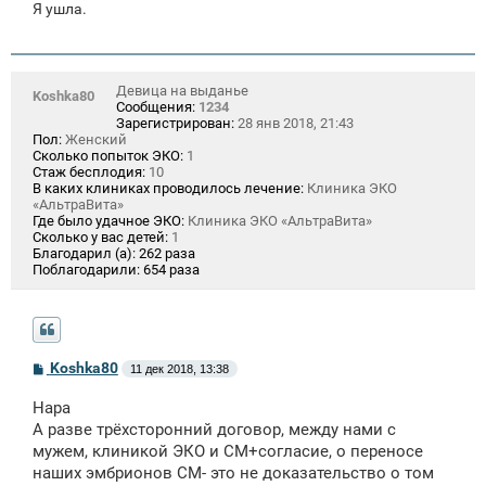
Я ушла.
Девица на выданье
Koshka80
Сообщения:
1234
Зарегистрирован:
28 янв 2018, 21:43
Пол:
Женский
Сколько попыток ЭКО:
1
Стаж бесплодия:
10
В каких клиниках проводилось лечение:
Клиника ЭКО
«АльтраВита»
Где было удачное ЭКО:
Клиника ЭКО «АльтраВита»
Сколько у вас детей:
1
Благодарил (а):
262 раза
Поблагодарили:
654 раза
С
Koshka80
11 дек 2018, 13:38
о
о
Нара
б
щ
А разве трёхсторонний договор, между нами с
е
мужем, клиникой ЭКО и СМ+согласие, о переносе
н
наших эмбрионов СМ- это не доказательство о том
и