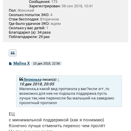
Сообщения:
173
Зарегистрирован:
08 сен 2018, 10:41
Пол:
Женский
Сколько попыток ЭКО:
4
Стаж бесплодия:
Вторичное
Где было удачное ЭКО:
ждем
Сколько у вас детей:
1
Благодарил (а):
34 раза
Поблагодарили:
29 раз
С
Malina X
10 дек 2018, 22:56
о
о
б
щ
Тигрюнька
писал(а):
↑
е
10 дек 2018, 20:05
н
Малинка,а какой вид протокола у вас?если згт ,то
и
возможно для нее не подошла поддержка.пусть
е
лучше так,чем перенесли бы малышей на заведомо
пролетный протокол
ЕЦ
с минимальной поддержкой (как я понимаю)
Конечно лучше отменить перенос чем пролёт