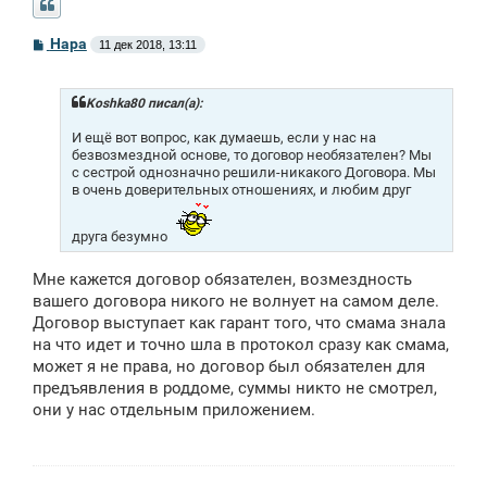
С
Нара
11 дек 2018, 13:11
о
о
б
щ
Koshka80 писал(а):
е
н
И ещё вот вопрос, как думаешь, если у нас на
и
безвозмездной основе, то договор необязателен? Мы
е
с сестрой однозначно решили-никакого Договора. Мы
в очень доверительных отношениях, и любим друг
друга безумно
Мне кажется договор обязателен, возмездность
вашего договора никого не волнует на самом деле.
Договор выступает как гарант того, что смама знала
на что идет и точно шла в протокол сразу как смама,
может я не права, но договор был обязателен для
предъявления в роддоме, суммы никто не смотрел,
они у нас отдельным приложением.