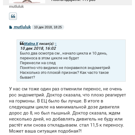
mutluluk
С
mutluluk
10 дек 2018, 18:25
о
о
б
щ
Malina X
писал(а):
↑
е
10 дек 2018, 16:02
н
Было два осмотра см , начало цикла и 10 день,
и
переноса в этом цикле не будет
е
Перенесли на след
Понятно что видимо не понравился эндометрий
Насколько это плохой признак? Как часто такое
бывает?
У нас см тоже один раз отменили перенос, не очень
рос эндометрий. Доктор сказала, что плохо реагирует
на гормоны. В ЕЦ было бы лучше. В итоге в
следующем цикле на минимальной дозе дивигеля
дорос до 8, но был пышный. Доктор сказала, ждем
несколько дней, но добавлять дивигель не буду или
растёт или снова откладываем. стал 11,5 к переносу.
Может ваша ситуация подобная?!