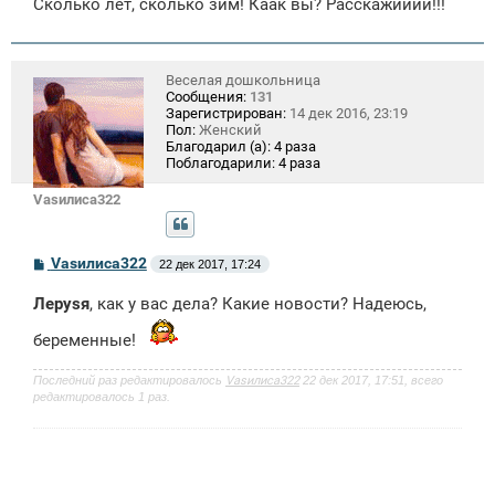
Сколько лет, сколько зим! Каак вы? Расскажииии!!!
Веселая дошкольница
Сообщения:
131
Зарегистрирован:
14 дек 2016, 23:19
Пол:
Женский
Благодарил (а):
4 раза
Поблагодарили:
4 раза
Vasилиса322
С
Vasилиса322
22 дек 2017, 17:24
о
о
Лeрysя
, как у вас дела? Какие новости? Надеюсь,
б
щ
беременные!
е
н
и
Последний раз редактировалось
Vasилиса322
22 дек 2017, 17:51, всего
е
редактировалось 1 раз.