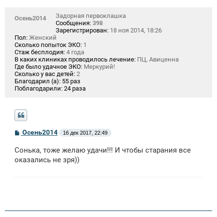
Задорная первоклашка
Осень2014
Сообщения:
398
Зарегистрирован:
18 ноя 2014, 18:26
Пол:
Женский
Сколько попыток ЭКО:
1
Стаж бесплодия:
4 года
В каких клиниках проводилось лечение:
ПЦ, Авиценна
Где было удачное ЭКО:
Меркурий!
Сколько у вас детей:
2
Благодарил (а):
55 раз
Поблагодарили:
24 раза
С
Осень2014
16 дек 2017, 22:49
о
о
Сонька, тоже желаю удачи!!! И чтобы старания все
б
щ
оказались не зря))
е
н
и
е