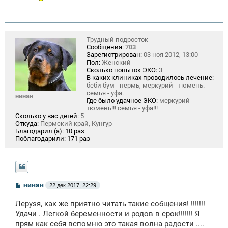
Трудный подросток
Сообщения:
703
Зарегистрирован:
03 ноя 2012, 13:00
Пол:
Женский
Сколько попыток ЭКО:
3
В каких клиниках проводилось лечение:
беби бум - пермь, меркурий - тюмень.
семья - уфа.
нинан
Где было удачное ЭКО:
меркурий -
тюмень!!! семья - уфа!!!
Сколько у вас детей:
5
Откуда:
Пермский край, Кунгур
Благодарил (а):
10 раз
Поблагодарили:
171 раз
С
нинан
22 дек 2017, 22:29
о
о
Лeрysя, как же приятно читать такие собщения! !!!!!!!
б
щ
Удачи . Легкой беременности и родов в срок!!!!!!! Я
е
прям как себя вспомню это такая волна радости ....
н