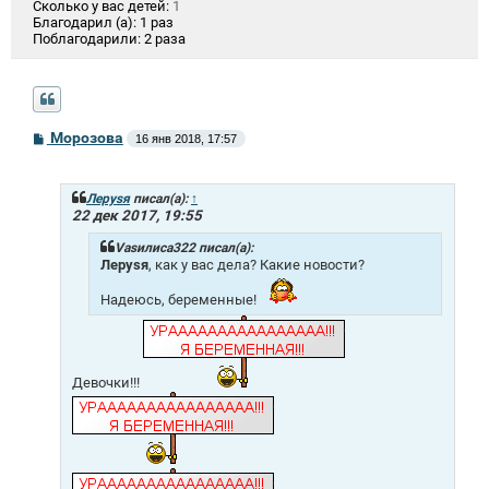
Сколько у вас детей:
1
Благодарил (а):
1 раз
Поблагодарили:
2 раза
С
Морозова
16 янв 2018, 17:57
о
о
б
щ
Лeрysя
писал(а):
↑
е
22 дек 2017, 19:55
н
и
Vasилиса322 писал(а):
е
Лeрysя
, как у вас дела? Какие новости?
Надеюсь, беременные!
Девочки!!!