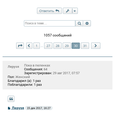
Ответить
Поиск
Расширенный п
1057 сообщений
Страница
30
из
31
1
27
28
29
30
31
…
Пред.
След.
Пока в пеленках
Лeрysя
Сообщения:
64
Зарегистрирован:
29 авг 2017, 07:57
Пол:
Женский
Благодарил (а):
1 раз
Поблагодарили:
1 раз
С
Лeрysя
15 дек 2017, 16:27
о
о