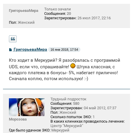
Только зачали
ГригорьеваМира
Сообщения:
20
Зарегистрирован:
26 июл 2017, 22:16
Пол:
Женский
С
ГригорьеваМира
16 янв 2018, 17:54
о
о
Кто ходит в Меркурий? Я разобралась с программой
б
щ
UDS, если что, спрашивайте!
Штука классная, с
е
каждого платежа в бонусы- 5%, набегает прилично!
н
и
Сначала коплю, потом использую! :-)
е
Трудный подросток
Сообщения:
580
Зарегистрирован:
04 май 2012, 07:37
Пол:
Женский
Сколько попыток ЭКО:
1
Морозова
В каких клиниках проводилось лечение:
Центр "Меркурий"
Где было удачное ЭКО:
Меркурий