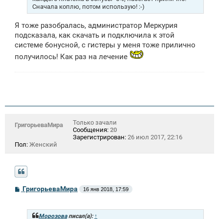
Сначала коплю, потом использую! :-)
Я тоже разобралась, администратор Меркурия
подсказала, как скачать и подключила к этой
системе бонусной, с гистеры у меня тоже прилично
получилось! Как раз на лечение
Только зачали
ГригорьеваМира
Сообщения:
20
Зарегистрирован:
26 июл 2017, 22:16
Пол:
Женский
С
ГригорьеваМира
16 янв 2018, 17:59
о
о
б
щ
Морозова
писал(а):
↑