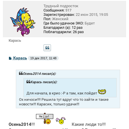
Трудный подросток
Сообщения:
517
Зарегистрирован:
22 июн 2015, 19:05
Пол:
Женский
Где было удачное ЭКО:
Будет
Благодарил (а):
12 раз
Поблагодарили:
26 раз
Карась
С
Карась
19 дек 2017, 11:48
о
о
б
щ
Осень2014 писал(а):
е
н
Карась писал(а):
и
е
Для начала, в крио :-P а там, как пойдет
Ох ничоси!!!! Решила тут вдруг что то зайти и такие
новости!!! Карасик, только удачи!!!
Осень2014
!!!
Какие люди то!!!