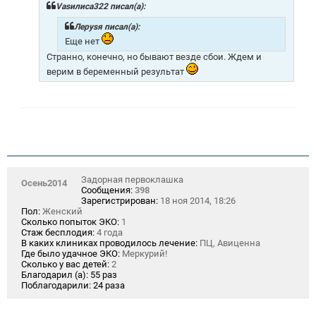
щ
Vasилиса322 писал(а):
е
н
Лeрysя писал(а):
и
Еще нет
е
Странно, конечно, но бывают везде сбои. Ждем и
верим в беременный результат
Задорная первоклашка
Осень2014
Сообщения:
398
Зарегистрирован:
18 ноя 2014, 18:26
Пол:
Женский
Сколько попыток ЭКО:
1
Стаж бесплодия:
4 года
В каких клиниках проводилось лечение:
ПЦ, Авиценна
Где было удачное ЭКО:
Меркурий!
Сколько у вас детей:
2
Благодарил (а):
55 раз
Поблагодарили:
24 раза