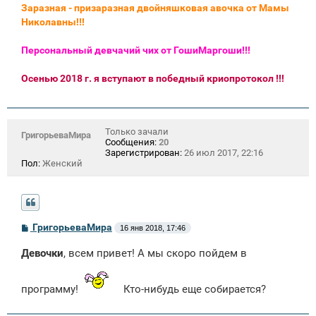
Заразная - призаразная двойняшковая авочка от Мамы
Николавны!!!
Персональный девчачий чих от ГошиМаргоши!!!
Осенью 2018 г. я вступают в победный криопротокол !!!
Только зачали
ГригорьеваМира
Сообщения:
20
Зарегистрирован:
26 июл 2017, 22:16
Пол:
Женский
С
ГригорьеваМира
16 янв 2018, 17:46
о
о
Девочки
, всем привет! А мы скоро пойдем в
б
щ
е
н
программу!
Кто-нибудь еще собирается?
и
е