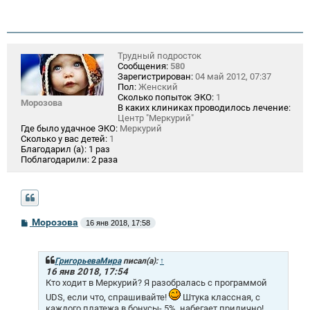
Трудный подросток
Сообщения:
580
Зарегистрирован:
04 май 2012, 07:37
Пол:
Женский
Сколько попыток ЭКО:
1
Морозова
В каких клиниках проводилось лечение:
Центр "Меркурий"
Где было удачное ЭКО:
Меркурий
Сколько у вас детей:
1
Благодарил (а):
1 раз
Поблагодарили:
2 раза
С
Морозова
16 янв 2018, 17:58
о
о
б
щ
ГригорьеваМира
писал(а):
↑
е
16 янв 2018, 17:54
н
Кто ходит в Меркурий? Я разобралась с программой
и
UDS, если что, спрашивайте!
Штука классная, с
е
каждого платежа в бонусы- 5%, набегает прилично!