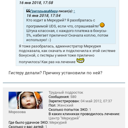
е
16 янв 2018, 17:58
н
и
ГригорьеваМира
писал(а):
↑
е
16 янв 2018, 17:54
Кто ходит в Меркурий? Я разобралась с
программой UDS, если что, спрашивайте!
Штука классная, с каждого платежа в бонусы-
5%, набегает прилично! Сначала коплю, потом
использую! :-)
Я тоже разобралась, администратор Меркурия
подсказала, как скачать и подключила к этой системе
бонусной, с гистеры у меня тоже прилично
получилось! Как раз на лечение
Гистеру делали? Причину установили по ней?
Трудный подросток
Сообщения:
580
Зарегистрирован:
04 май 2012, 07:37
Пол:
Женский
Сколько попыток ЭКО:
1
Морозова
В каких клиниках проводилось лечение:
Центр "Меркурий"
Где было удачное ЭКО:
Меркурий
Сколько у вас детей:
1