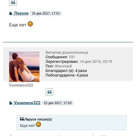
С
Лeрysя
15 дек 2017, 17:01
о
о
Еще нет
б
щ
е
н
и
е
Веселая дошкольница
Сообщения:
131
Зарегистрирован:
14 дек 2016, 23:19
Пол:
Женский
Благодарил (а):
4 раза
Поблагодарили:
4 раза
Vasилиса322
С
Vasилиса322
15 дек 2017, 17:02
о
о
б
щ
Лeрysя писал(а):
е
Еще нет
н
и
е