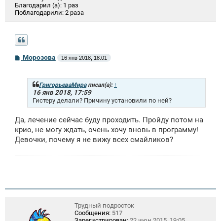
Благодарил (а):
1 раз
Поблагодарили:
2 раза
С
Морозова
16 янв 2018, 18:01
о
о
б
щ
ГригорьеваМира
писал(а):
↑
е
16 янв 2018, 17:59
н
Гистеру делали? Причину установили по ней?
и
е
Да, лечение сейчас буду проходить. Пройду потом на
крио, не могу ждать, очень хочу вновь в программу!
Девочки, почему я не вижу всех смайликов?
Трудный подросток
Сообщения:
517
Зарегистрирован:
22 июн 2015, 19:05