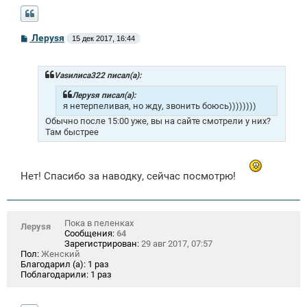
С
Лeрysя
15 дек 2017, 16:44
о
о
б
щ
Vasилиса322 писал(а):
е
н
Лeрysя писал(а):
и
я нетерпеливая, но жду, звонить боюсь))))))))
е
Обычно после 15:00 уже, вы на сайте смотрели у них?
Там быстрее
Нет! Спасибо за наводку, сейчас посмотрю!
Пока в пеленках
Лeрysя
Сообщения:
64
Зарегистрирован:
29 авг 2017, 07:57
Пол:
Женский
Благодарил (а):
1 раз
Поблагодарили:
1 раз