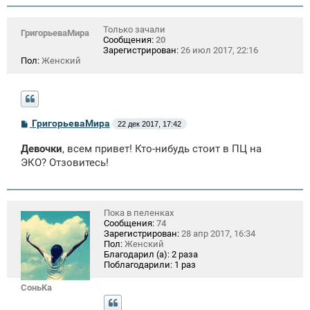
Только зачали
ГригорьеваМира
Сообщения:
20
Зарегистрирован:
26 июл 2017, 22:16
Пол:
Женский
С
ГригорьеваМира
22 дек 2017, 17:42
о
о
Девочки
, всем привет! Кто-нибудь стоит в ПЦ на
б
щ
ЭКО? Отзовитесь!
е
н
и
е
Пока в пеленках
Сообщения:
74
Зарегистрирован:
28 апр 2017, 16:34
Пол:
Женский
Благодарил (а):
2 раза
Поблагодарили:
1 раз
СоньKa