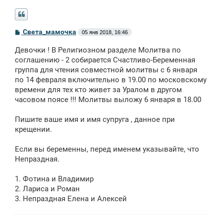
С
Света_мамочка
05 янв 2018, 16:46
о
о
Девочки ! В Религиозном разделе Молитва по
б
щ
соглашению - 2 собирается Счастливо-Беременная
е
группа для чтения совместной молитвы с 6 января
н
по 14 февраля включительно в 19.00 по московскому
и
е
времени для тех кто живет за Уралом в другом
часовом поясе !!! Молитвы выложу 6 января в 18.00
Пишите ваше имя и имя супруга , данное при
крещении.
Если вы беременны, перед именем указывайте, что
Непраздная.
1. Фотина и Владимир
2. Лариса и Роман
3. Непраздная Елена и Алексей