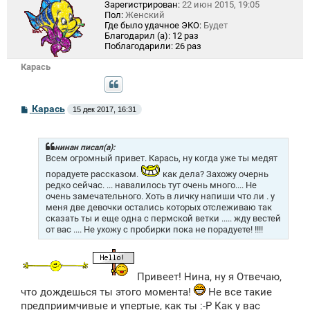
Зарегистрирован:
22 июн 2015, 19:05
Пол:
Женский
Где было удачное ЭКО:
Будет
Благодарил (а):
12 раз
Поблагодарили:
26 раз
Карась
С
Карась
15 дек 2017, 16:31
о
о
б
щ
нинан писал(а):
е
Всем огромный привет. Карась, ну когда уже ты медят
н
порадуете рассказом.
как дела? Захожу очернь
и
редко сейчас. ... навалилось тут очень много.... Не
е
очень замечательного. Хоть в личку напиши что ли . у
меня две девочки остались которых отслеживаю так
сказать ты и еще одна с пермской ветки ..... жду вестей
от вас .... Не ухожу с пробирки пока не порадуете! !!!!
Привеет! Нина, ну я Отвечаю,
что дождешься ты этого момента!
Не все такие
предприимчивые и упертые, как ты :-P Как у вас