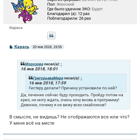
Пол:
Женский
Где было удачное ЭКО:
Будет
Благодарил (а):
12 раз
Поблагодарили:
26 раз
Карась
С
Карась
20 янв 2018, 19:55
о
о
б
щ
Морозова
писал(а):
↑
е
16 янв 2018, 18:01
н
и
ГригорьеваМира
писал(а):
↑
е
16 янв 2018, 17:59
Гистеру делали? Причину установили по ней?
Да, лечение сейчас буду проходить. Пройду потом на
крио, не могу ждать, очень хочу вновь в программу!
Девочки, почему я не вижу всех смайликов?
В смысле, не видишь? Не отображаются все или что?
У меня всё на месте