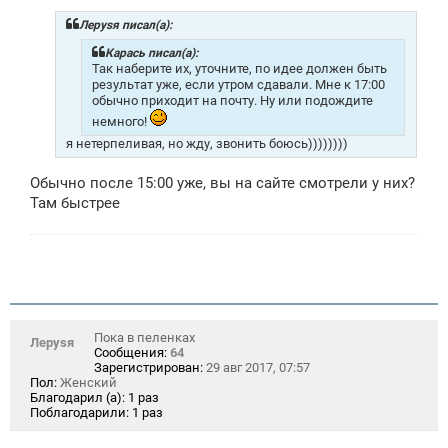
б
щ
Лeрysя писал(а):
е
н
Карась писал(а):
и
Так наберите их, уточните, по идее должен быть
е
результат уже, если утром сдавали. Мне к 17:00
обычно приходит на почту. Ну или подождите
немного!
я нетерпеливая, но жду, звонить боюсь))))))))
Обычно после 15:00 уже, вы на сайте смотрели у них?
Там быстрее
Пока в пеленках
Лeрysя
Сообщения:
64
Зарегистрирован:
29 авг 2017, 07:57
Пол:
Женский
Благодарил (а):
1 раз
Поблагодарили:
1 раз