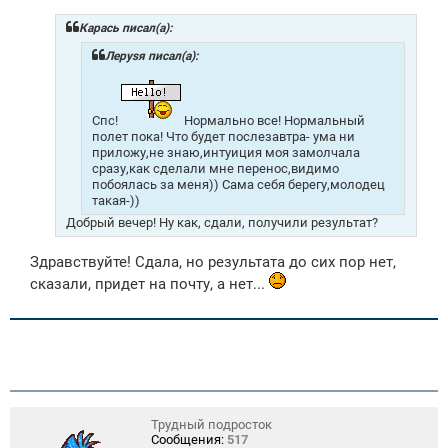
б
щ
Карась писал(а):
е
н
Лeрysя писал(а):
и
е
Спс!
Нормально все! Нормальный
полет пока! Что будет послезавтра- ума ни
приложу,не знаю,интуиция моя замолчала
сразу,как сделали мне перенос,видимо
побоялась за меня)) Сама себя берегу,молодец
такая-))
Добрый вечер! Ну как, сдали, получили результат?
Здравствуйте! Сдала, но результата до сих пор нет,
сказали, придет на почту, а нет...
Трудный подросток
Сообщения:
517