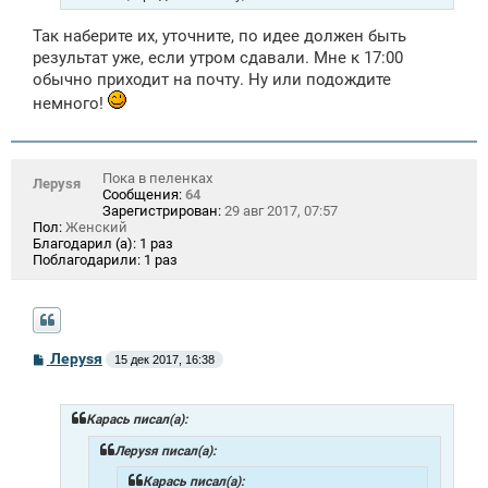
Так наберите их, уточните, по идее должен быть
результат уже, если утром сдавали. Мне к 17:00
обычно приходит на почту. Ну или подождите
немного!
Пока в пеленках
Лeрysя
Сообщения:
64
Зарегистрирован:
29 авг 2017, 07:57
Пол:
Женский
Благодарил (а):
1 раз
Поблагодарили:
1 раз
С
Лeрysя
15 дек 2017, 16:38
о
о
б
щ
Карась писал(а):
е
н
Лeрysя писал(а):
и
е
Карась писал(а):