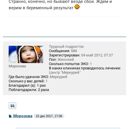
Странно, конечно, но бывают везде сбои. Ждем и
верим в беременный результат
Трудный подросток
Сообщения:
580
Зарегистрирован:
04 май 2012, 07:37
Пол:
Женский
Сколько попыток ЭКО:
1
Морозова
В каких клиниках проводилось лечение:
Центр "Меркурий"
Где было удачное ЭКО:
Меркурий
Сколько у вас детей:
1
Благодарил (а):
1 раз
Поблагодарили:
2 раза
С
Морозова
15 дек 2017, 17:06
о
о
б