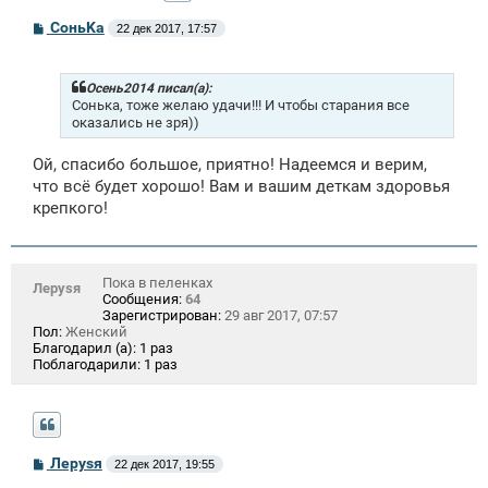
С
СоньKa
22 дек 2017, 17:57
о
о
б
щ
Осень2014 писал(а):
е
Сонька, тоже желаю удачи!!! И чтобы старания все
н
оказались не зря))
и
е
Ой, спасибо большое, приятно! Надеемся и верим,
что всё будет хорошо! Вам и вашим деткам здоровья
крепкого!
Пока в пеленках
Лeрysя
Сообщения:
64
Зарегистрирован:
29 авг 2017, 07:57
Пол:
Женский
Благодарил (а):
1 раз
Поблагодарили:
1 раз
С
Лeрysя
22 дек 2017, 19:55
о