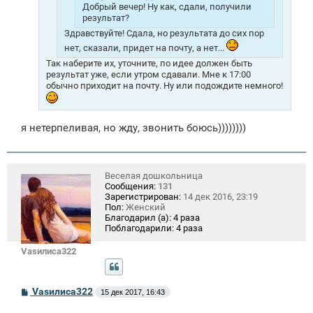
Добрый вечер! Ну как, сдали, получили
результат?
Здравствуйте! Сдала, но результата до сих пор
нет, сказали, придет на почту, а нет...
Так наберите их, уточните, по идее должен быть
результат уже, если утром сдавали. Мне к 17:00
обычно приходит на почту. Ну или подождите немного!
я нетерпеливая, но жду, звонить боюсь))))))))
Веселая дошкольница
Сообщения:
131
Зарегистрирован:
14 дек 2016, 23:19
Пол:
Женский
Благодарил (а):
4 раза
Поблагодарили:
4 раза
Vasилиса322
С
Vasилиса322
15 дек 2017, 16:43
о
о