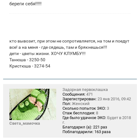
береги себя!!!!!
и
е
кто вывозит, при этом не сопротивляется, на том и поедут
все! а на меня - где сядешь, там и брякнешься!!!
дети - цветы жизни. ХОЧУ КЛУМБУ!!!
Танюша - 3250-50
Кристюша - 3274-54
Задорная первоклашка
Сообщения:
471
Зарегистрирован:
23 янв 2016, 09:42
Пол:
Женский
Сколько попыток ЭКО:
3
Стаж бесплодия:
8
Где было удачное ЭКО:
Будет в 2018
г.
Света_мамочка
Благодарил (а):
221 раз
Поблагодарили:
163 раза