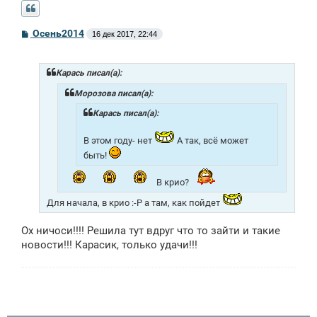
С
Осень2014
16 дек 2017, 22:44
о
о
б
щ
Карась писал(а):
е
н
Морозова писал(а):
и
е
Карась писал(а):
В этом году- нет
А так, всё может
быть!
В крио?
Для начала, в крио :-P а там, как пойдет
Ох ничоси!!!! Решила тут вдруг что то зайти и такие
новости!!! Карасик, только удачи!!!