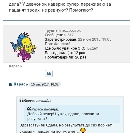
дела? У девчонок наверно супер, переживаю за
пацанят твоих: не ревнуют? Помогают?
Трудный подросток
Сообщения:
517
Зарегистрирован:
22 июн 2015, 19:05
Пол:
Женский
Где было удачное ЭКО:
Будет
Благодарил (а):
12 раз
Поблагодарили:
26 раз
Карась
С
Карась
15 дек 2017, 16:32
о
о
б
щ
Лeрysя писал(а):
е
н
Карась писал(а):
и
Добрый вечер! Ну как, сдали, получили
е
результат?
Здравствуйте! Сдала, но результата до сих пор нет,
сказали, придет на почту, а нет...