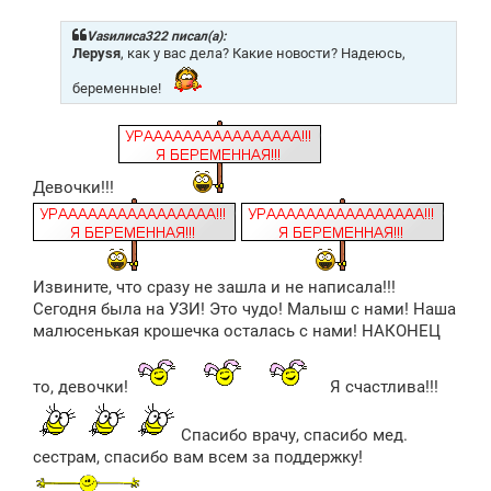
о
б
щ
Vasилиса322 писал(а):
е
Лeрysя
, как у вас дела? Какие новости? Надеюсь,
н
и
беременные!
е
Девочки!!!
Извините, что сразу не зашла и не написала!!!
Сегодня была на УЗИ! Это чудо! Малыш с нами! Наша
малюсенькая крошечка осталась с нами! НАКОНЕЦ
то, девочки!
Я счастлива!!!
Спасибо врачу, спасибо мед.
сестрам, спасибо вам всем за поддержку!