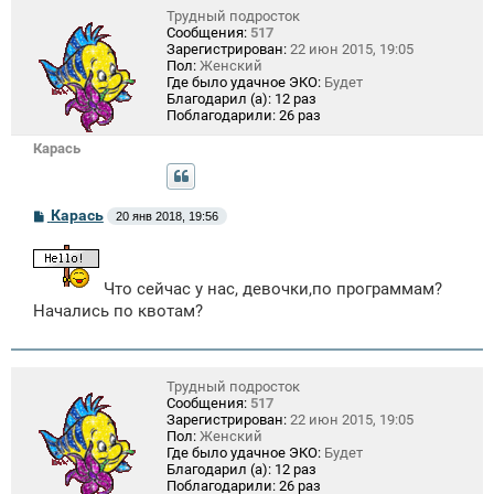
Трудный подросток
Сообщения:
517
Зарегистрирован:
22 июн 2015, 19:05
Пол:
Женский
Где было удачное ЭКО:
Будет
Благодарил (а):
12 раз
Поблагодарили:
26 раз
Карась
С
Карась
20 янв 2018, 19:56
о
о
б
щ
Что сейчас у нас, девочки,по программам?
е
н
Начались по квотам?
и
е
Трудный подросток
Сообщения:
517
Зарегистрирован:
22 июн 2015, 19:05
Пол:
Женский
Где было удачное ЭКО:
Будет
Благодарил (а):
12 раз
Поблагодарили:
26 раз