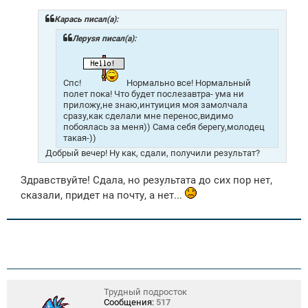
б
щ
Карась писал(а):
е
н
Лeрysя писал(а):
и
е
Спс!
Нормально все! Нормальный
полет пока! Что будет послезавтра- ума ни
приложу,не знаю,интуиция моя замолчала
сразу,как сделали мне перенос,видимо
побоялась за меня)) Сама себя берегу,молодец
такая-))
Добрый вечер! Ну как, сдали, получили результат?
Здравствуйте! Сдала, но результата до сих пор нет,
сказали, придет на почту, а нет...
Трудный подросток
Сообщения:
517