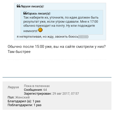
б
щ
Лeрysя писал(а):
е
н
Карась писал(а):
и
Так наберите их, уточните, по идее должен быть
е
результат уже, если утром сдавали. Мне к 17:00
обычно приходит на почту. Ну или подождите
немного!
я нетерпеливая, но жду, звонить боюсь))))))))
Обычно после 15:00 уже, вы на сайте смотрели у них?
Там быстрее
Пока в пеленках
Лeрysя
Сообщения:
64
Зарегистрирован:
29 авг 2017, 07:57
Пол:
Женский
Благодарил (а):
1 раз
Поблагодарили:
1 раз