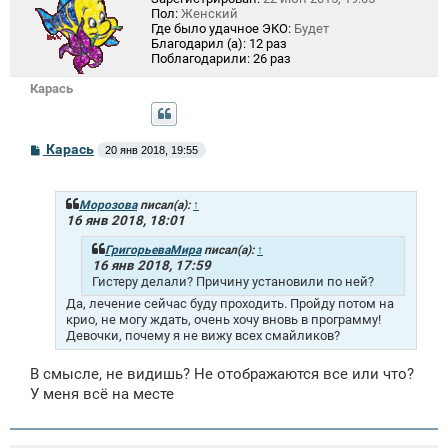
Пол:
Женский
Где было удачное ЭКО:
Будет
Благодарил (а):
12 раз
Поблагодарили:
26 раз
Карась
С
Карась
20 янв 2018, 19:55
о
о
б
щ
Морозова
писал(а):
↑
е
16 янв 2018, 18:01
н
и
ГригорьеваМира
писал(а):
↑
е
16 янв 2018, 17:59
Гистеру делали? Причину установили по ней?
Да, лечение сейчас буду проходить. Пройду потом на
крио, не могу ждать, очень хочу вновь в программу!
Девочки, почему я не вижу всех смайликов?
В смысле, не видишь? Не отображаются все или что?
У меня всё на месте