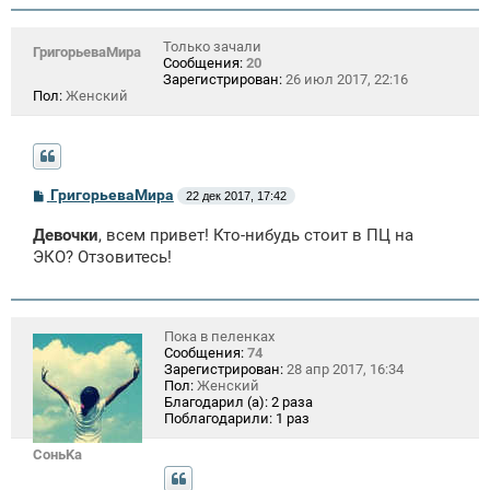
Только зачали
ГригорьеваМира
Сообщения:
20
Зарегистрирован:
26 июл 2017, 22:16
Пол:
Женский
С
ГригорьеваМира
22 дек 2017, 17:42
о
о
Девочки
, всем привет! Кто-нибудь стоит в ПЦ на
б
щ
ЭКО? Отзовитесь!
е
н
и
е
Пока в пеленках
Сообщения:
74
Зарегистрирован:
28 апр 2017, 16:34
Пол:
Женский
Благодарил (а):
2 раза
Поблагодарили:
1 раз
СоньKa