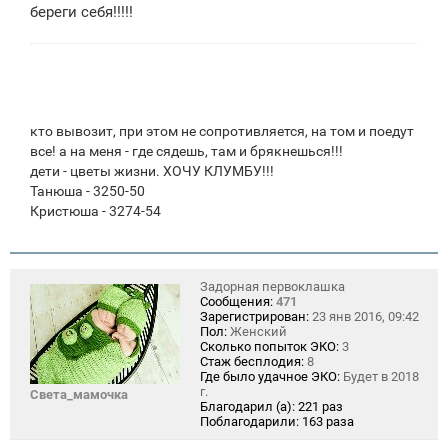
береги себя!!!!!
и
е
кто вывозит, при этом не сопротивляется, на том и поедут
все! а на меня - где сядешь, там и брякнешься!!!
дети - цветы жизни. ХОЧУ КЛУМБУ!!!
Танюша - 3250-50
Кристюша - 3274-54
Задорная первоклашка
Сообщения:
471
Зарегистрирован:
23 янв 2016, 09:42
Пол:
Женский
Сколько попыток ЭКО:
3
Стаж бесплодия:
8
Где было удачное ЭКО:
Будет в 2018
г.
Света_мамочка
Благодарил (а):
221 раз
Поблагодарили:
163 раза