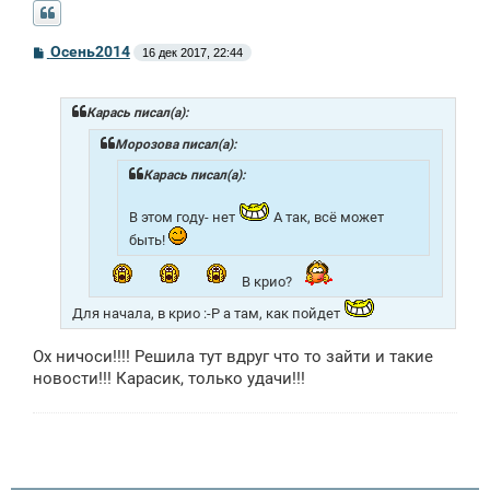
С
Осень2014
16 дек 2017, 22:44
о
о
б
щ
Карась писал(а):
е
н
Морозова писал(а):
и
е
Карась писал(а):
В этом году- нет
А так, всё может
быть!
В крио?
Для начала, в крио :-P а там, как пойдет
Ох ничоси!!!! Решила тут вдруг что то зайти и такие
новости!!! Карасик, только удачи!!!