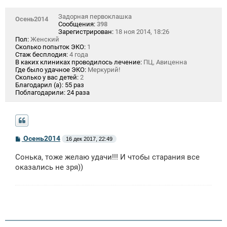
Задорная первоклашка
Осень2014
Сообщения:
398
Зарегистрирован:
18 ноя 2014, 18:26
Пол:
Женский
Сколько попыток ЭКО:
1
Стаж бесплодия:
4 года
В каких клиниках проводилось лечение:
ПЦ, Авиценна
Где было удачное ЭКО:
Меркурий!
Сколько у вас детей:
2
Благодарил (а):
55 раз
Поблагодарили:
24 раза
С
Осень2014
16 дек 2017, 22:49
о
о
Сонька, тоже желаю удачи!!! И чтобы старания все
б
щ
оказались не зря))
е
н
и
е