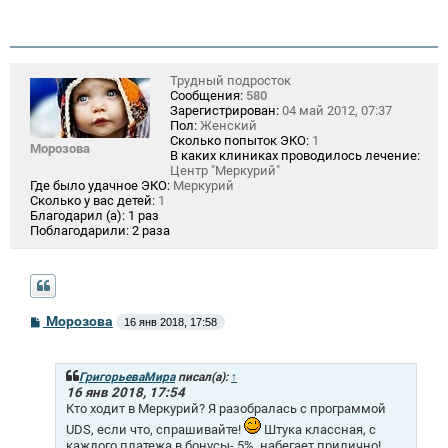
Трудный подросток
Сообщения:
580
Зарегистрирован:
04 май 2012, 07:37
Пол:
Женский
Сколько попыток ЭКО:
1
Морозова
В каких клиниках проводилось лечение:
Центр "Меркурий"
Где было удачное ЭКО:
Меркурий
Сколько у вас детей:
1
Благодарил (а):
1 раз
Поблагодарили:
2 раза
С
Морозова
16 янв 2018, 17:58
о
о
б
щ
ГригорьеваМира
писал(а):
↑
е
16 янв 2018, 17:54
н
Кто ходит в Меркурий? Я разобралась с программой
и
UDS, если что, спрашивайте!
Штука классная, с
е
каждого платежа в бонусы- 5%, набегает прилично!