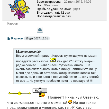
Зарегистрирован:
22 июн 2015, 19:05
Пол:
Женский
Где было удачное ЭКО:
Будет
Благодарил (а):
12 раз
Поблагодарили:
26 раз
Карась
С
Карась
15 дек 2017, 16:31
о
о
б
щ
нинан писал(а):
е
Всем огромный привет. Карась, ну когда уже ты медят
н
порадуете рассказом.
как дела? Захожу очернь
и
редко сейчас. ... навалилось тут очень много.... Не
е
очень замечательного. Хоть в личку напиши что ли . у
меня две девочки остались которых отслеживаю так
сказать ты и еще одна с пермской ветки ..... жду вестей
от вас .... Не ухожу с пробирки пока не порадуете! !!!!
Привеет! Нина, ну я Отвечаю,
что дождешься ты этого момента!
Не все такие
предприимчивые и упертые, как ты :-P Как у вас