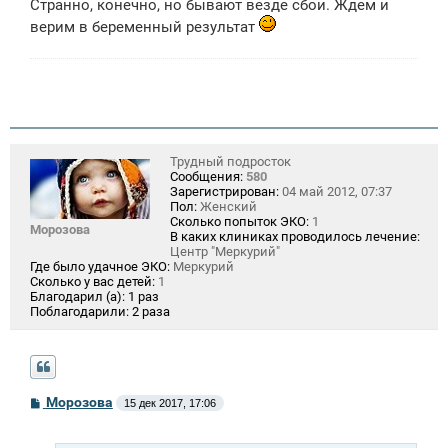
Странно, конечно, но бывают везде сбои. Ждем и
верим в беременный результат
Трудный подросток
Сообщения:
580
Зарегистрирован:
04 май 2012, 07:37
Пол:
Женский
Сколько попыток ЭКО:
1
Морозова
В каких клиниках проводилось лечение:
Центр "Меркурий"
Где было удачное ЭКО:
Меркурий
Сколько у вас детей:
1
Благодарил (а):
1 раз
Поблагодарили:
2 раза
С
Морозова
15 дек 2017, 17:06
о
о
б