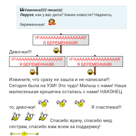
о
б
щ
Vasилиса322 писал(а):
е
Лeрysя
, как у вас дела? Какие новости? Надеюсь,
н
и
беременные!
е
Девочки!!!
Извините, что сразу не зашла и не написала!!!
Сегодня была на УЗИ! Это чудо! Малыш с нами! Наша
малюсенькая крошечка осталась с нами! НАКОНЕЦ
то, девочки!
Я счастлива!!!
Спасибо врачу, спасибо мед.
сестрам, спасибо вам всем за поддержку!