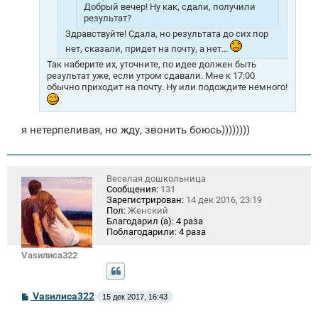
Добрый вечер! Ну как, сдали, получили
результат?
Здравствуйте! Сдала, но результата до сих пор
нет, сказали, придет на почту, а нет...
Так наберите их, уточните, по идее должен быть
результат уже, если утром сдавали. Мне к 17:00
обычно приходит на почту. Ну или подождите немного!
я нетерпеливая, но жду, звонить боюсь))))))))
Веселая дошкольница
Сообщения:
131
Зарегистрирован:
14 дек 2016, 23:19
Пол:
Женский
Благодарил (а):
4 раза
Поблагодарили:
4 раза
Vasилиса322
С
Vasилиса322
15 дек 2017, 16:43
о
о