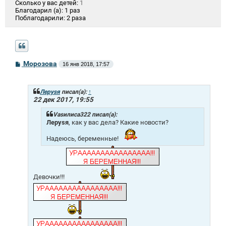
Сколько у вас детей:
1
Благодарил (а):
1 раз
Поблагодарили:
2 раза
С
Морозова
16 янв 2018, 17:57
о
о
б
щ
Лeрysя
писал(а):
↑
е
22 дек 2017, 19:55
н
и
Vasилиса322 писал(а):
е
Лeрysя
, как у вас дела? Какие новости?
Надеюсь, беременные!
Девочки!!!