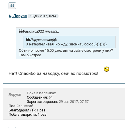
С
Лeрysя
15 дек 2017, 16:44
о
о
б
щ
Vasилиса322 писал(а):
е
н
Лeрysя писал(а):
и
я нетерпеливая, но жду, звонить боюсь))))))))
е
Обычно после 15:00 уже, вы на сайте смотрели у них?
Там быстрее
Нет! Спасибо за наводку, сейчас посмотрю!
Пока в пеленках
Лeрysя
Сообщения:
64
Зарегистрирован:
29 авг 2017, 07:57
Пол:
Женский
Благодарил (а):
1 раз
Поблагодарили:
1 раз