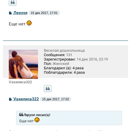
С
Лeрysя
15 дек 2017, 17:01
о
о
Еще нет
б
щ
е
н
и
е
Веселая дошкольница
Сообщения:
131
Зарегистрирован:
14 дек 2016, 23:19
Пол:
Женский
Благодарил (а):
4 раза
Поблагодарили:
4 раза
Vasилиса322
С
Vasилиса322
15 дек 2017, 17:02
о
о
б
щ
Лeрysя писал(а):
е
Еще нет
н
и
е