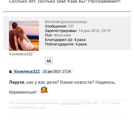
Сколько лет, сколько зим! Каак вы? Расскажииии!!!
Веселая дошкольница
Сообщения:
131
Зарегистрирован:
14 дек 2016, 23:19
Пол:
Женский
Благодарил (а):
4 раза
Поблагодарили:
4 раза
Vasилиса322
С
Vasилиса322
22 дек 2017, 17:24
о
о
Лeрysя
, как у вас дела? Какие новости? Надеюсь,
б
щ
беременные!
е
н
и
Последний раз редактировалось
Vasилиса322
22 дек 2017, 17:51, всего
е
редактировалось 1 раз.