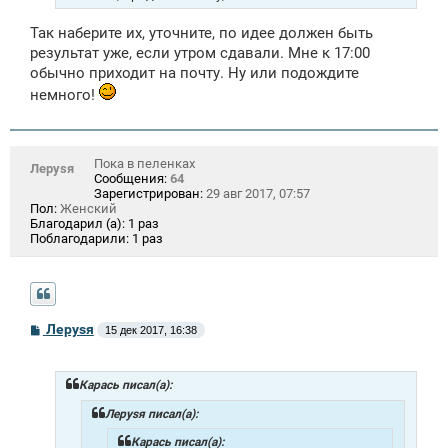
Так наберите их, уточните, по идее должен быть
результат уже, если утром сдавали. Мне к 17:00
обычно приходит на почту. Ну или подождите
немного!
Пока в пеленках
Лeрysя
Сообщения:
64
Зарегистрирован:
29 авг 2017, 07:57
Пол:
Женский
Благодарил (а):
1 раз
Поблагодарили:
1 раз
С
Лeрysя
15 дек 2017, 16:38
о
о
б
щ
Карась писал(а):
е
н
Лeрysя писал(а):
и
е
Карась писал(а):