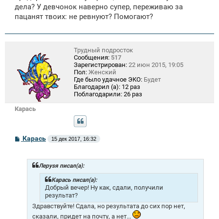
дела? У девчонок наверно супер, переживаю за
пацанят твоих: не ревнуют? Помогают?
Трудный подросток
Сообщения:
517
Зарегистрирован:
22 июн 2015, 19:05
Пол:
Женский
Где было удачное ЭКО:
Будет
Благодарил (а):
12 раз
Поблагодарили:
26 раз
Карась
С
Карась
15 дек 2017, 16:32
о
о
б
щ
Лeрysя писал(а):
е
н
Карась писал(а):
и
Добрый вечер! Ну как, сдали, получили
е
результат?
Здравствуйте! Сдала, но результата до сих пор нет,
сказали, придет на почту, а нет...