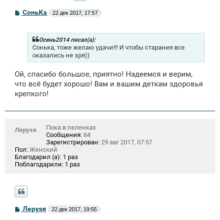
С
СоньKa
22 дек 2017, 17:57
о
о
б
щ
Осень2014 писал(а):
е
Сонька, тоже желаю удачи!!! И чтобы старания все
н
оказались не зря))
и
е
Ой, спасибо большое, приятно! Надеемся и верим,
что всё будет хорошо! Вам и вашим деткам здоровья
крепкого!
Пока в пеленках
Лeрysя
Сообщения:
64
Зарегистрирован:
29 авг 2017, 07:57
Пол:
Женский
Благодарил (а):
1 раз
Поблагодарили:
1 раз
С
Лeрysя
22 дек 2017, 19:55
о