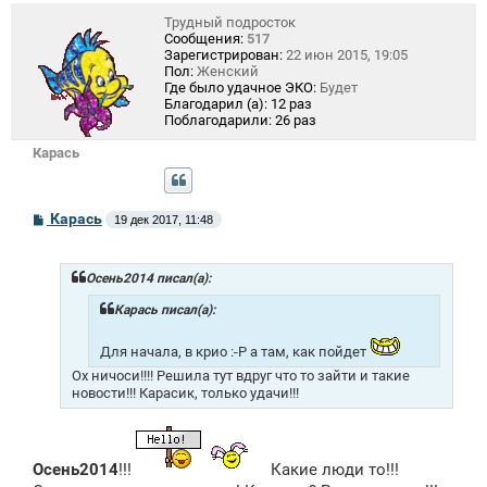
Трудный подросток
Сообщения:
517
Зарегистрирован:
22 июн 2015, 19:05
Пол:
Женский
Где было удачное ЭКО:
Будет
Благодарил (а):
12 раз
Поблагодарили:
26 раз
Карась
С
Карась
19 дек 2017, 11:48
о
о
б
щ
Осень2014 писал(а):
е
н
Карась писал(а):
и
е
Для начала, в крио :-P а там, как пойдет
Ох ничоси!!!! Решила тут вдруг что то зайти и такие
новости!!! Карасик, только удачи!!!
Осень2014
!!!
Какие люди то!!!