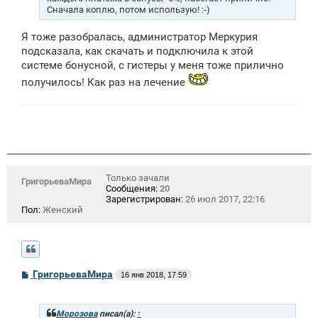
Сначала коплю, потом использую! :-)
Я тоже разобралась, администратор Меркурия
подсказала, как скачать и подключила к этой
системе бонусной, с гистеры у меня тоже прилично
получилось! Как раз на лечение
Только зачали
ГригорьеваМира
Сообщения:
20
Зарегистрирован:
26 июл 2017, 22:16
Пол:
Женский
С
ГригорьеваМира
16 янв 2018, 17:59
о
о
б
щ
Морозова
писал(а):
↑