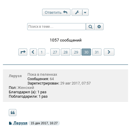
Ответить
Поиск
Расширенный п
1057 сообщений
Страница
30
из
31
1
27
28
29
30
31
…
Пред.
След.
Пока в пеленках
Лeрysя
Сообщения:
64
Зарегистрирован:
29 авг 2017, 07:57
Пол:
Женский
Благодарил (а):
1 раз
Поблагодарили:
1 раз
С
Лeрysя
15 дек 2017, 16:27
о
о