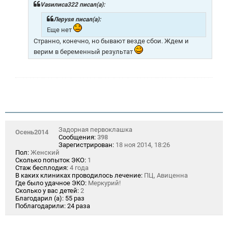
щ
Vasилиса322 писал(а):
е
н
Лeрysя писал(а):
и
Еще нет
е
Странно, конечно, но бывают везде сбои. Ждем и
верим в беременный результат
Задорная первоклашка
Осень2014
Сообщения:
398
Зарегистрирован:
18 ноя 2014, 18:26
Пол:
Женский
Сколько попыток ЭКО:
1
Стаж бесплодия:
4 года
В каких клиниках проводилось лечение:
ПЦ, Авиценна
Где было удачное ЭКО:
Меркурий!
Сколько у вас детей:
2
Благодарил (а):
55 раз
Поблагодарили:
24 раза