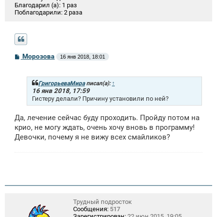
Благодарил (а):
1 раз
Поблагодарили:
2 раза
С
Морозова
16 янв 2018, 18:01
о
о
б
щ
ГригорьеваМира
писал(а):
↑
е
16 янв 2018, 17:59
н
Гистеру делали? Причину установили по ней?
и
е
Да, лечение сейчас буду проходить. Пройду потом на
крио, не могу ждать, очень хочу вновь в программу!
Девочки, почему я не вижу всех смайликов?
Трудный подросток
Сообщения:
517
Зарегистрирован:
22 июн 2015, 19:05