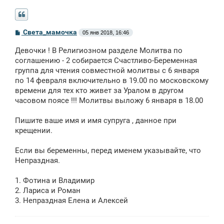
С
Света_мамочка
05 янв 2018, 16:46
о
о
Девочки ! В Религиозном разделе Молитва по
б
щ
соглашению - 2 собирается Счастливо-Беременная
е
группа для чтения совместной молитвы с 6 января
н
по 14 февраля включительно в 19.00 по московскому
и
е
времени для тех кто живет за Уралом в другом
часовом поясе !!! Молитвы выложу 6 января в 18.00
Пишите ваше имя и имя супруга , данное при
крещении.
Если вы беременны, перед именем указывайте, что
Непраздная.
1. Фотина и Владимир
2. Лариса и Роман
3. Непраздная Елена и Алексей