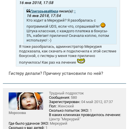
е
16 янв 2018, 17:58
н
и
ГригорьеваМира
писал(а):
↑
е
16 янв 2018, 17:54
Кто ходит в Меркурий? Я разобралась с
программой UDS, если что, спрашивайте!
Штука классная, с каждого платежа в бонусы-
5%, набегает прилично! Сначала коплю, потом
использую! :-)
Я тоже разобралась, администратор Меркурия
подсказала, как скачать и подключила к этой системе
бонусной, с гистеры у меня тоже прилично
получилось! Как раз на лечение
Гистеру делали? Причину установили по ней?
Трудный подросток
Сообщения:
580
Зарегистрирован:
04 май 2012, 07:37
Пол:
Женский
Сколько попыток ЭКО:
1
Морозова
В каких клиниках проводилось лечение:
Центр "Меркурий"
Где было удачное ЭКО:
Меркурий
Сколько у вас детей:
1