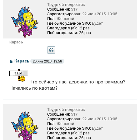
Трудный подросток
Сообщения:
517
Зарегистрирован:
22 июн 2015, 19:05
Пол:
Женский
Где было удачное ЭКО:
Будет
Благодарил (а):
12 раз
Поблагодарили:
26 раз
Карась
С
Карась
20 янв 2018, 19:56
о
о
б
щ
Что сейчас у нас, девочки,по программам?
е
н
Начались по квотам?
и
е
Трудный подросток
Сообщения:
517
Зарегистрирован:
22 июн 2015, 19:05
Пол:
Женский
Где было удачное ЭКО:
Будет
Благодарил (а):
12 раз
Поблагодарили:
26 раз