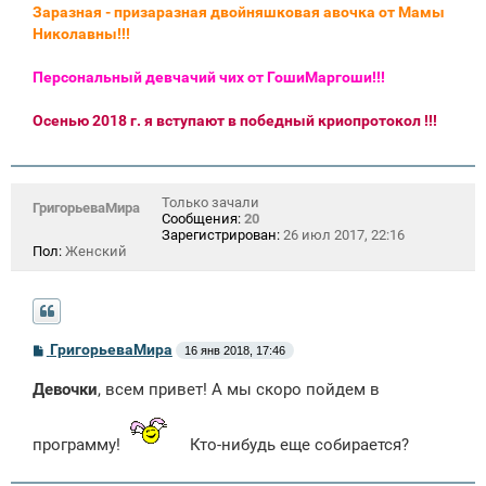
Заразная - призаразная двойняшковая авочка от Мамы
Николавны!!!
Персональный девчачий чих от ГошиМаргоши!!!
Осенью 2018 г. я вступают в победный криопротокол !!!
Только зачали
ГригорьеваМира
Сообщения:
20
Зарегистрирован:
26 июл 2017, 22:16
Пол:
Женский
С
ГригорьеваМира
16 янв 2018, 17:46
о
о
Девочки
, всем привет! А мы скоро пойдем в
б
щ
е
н
программу!
Кто-нибудь еще собирается?
и
е