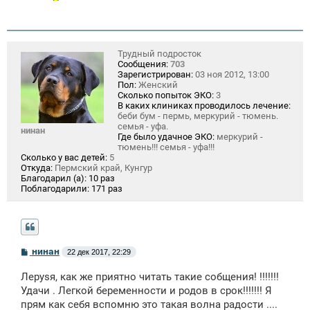
Трудный подросток
Сообщения:
703
Зарегистрирован:
03 ноя 2012, 13:00
Пол:
Женский
Сколько попыток ЭКО:
3
В каких клиниках проводилось лечение:
беби бум - пермь, меркурий - тюмень.
семья - уфа.
нинан
Где было удачное ЭКО:
меркурий -
тюмень!!! семья - уфа!!!
Сколько у вас детей:
5
Откуда:
Пермский край, Кунгур
Благодарил (а):
10 раз
Поблагодарили:
171 раз
С
нинан
22 дек 2017, 22:29
о
о
Лeрysя, как же приятно читать такие собщения! !!!!!!!
б
щ
Удачи . Легкой беременности и родов в срок!!!!!!! Я
е
прям как себя вспомню это такая волна радости ....
н