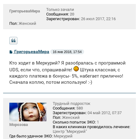
Только зачали
ГригорьеваМира
Сообщения:
20
Зарегистрирован:
26 июл 2017, 22:16
Пол:
Женский
С
ГригорьеваМира
16 янв 2018, 17:54
о
о
Кто ходит в Меркурий? Я разобралась с программой
б
щ
UDS, если что, спрашивайте!
Штука классная, с
е
каждого платежа в бонусы- 5%, набегает прилично!
н
и
Сначала коплю, потом использую! :-)
е
Трудный подросток
Сообщения:
580
Зарегистрирован:
04 май 2012, 07:37
Пол:
Женский
Сколько попыток ЭКО:
1
Морозова
В каких клиниках проводилось лечение:
Центр "Меркурий"
Где было удачное ЭКО:
Меркурий