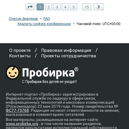
Страница
1
из
15
1
2
3
4
5
15
…
След.
Список форумов
•
FAQ
Удалить cookies конференции
•
Часовой пояс:
UTC+03:00
/
/
О проекте
Правовая информация
/
Контакты
Проекты сотрудничества
Интернет-портал «Пробирка» зарегистрирован в
Федеральной службе по надзору в сфере связи,
информационных технологий и массовых коммуникаций
(Роскомнадзор) 23 мая 2019 года. Номер свидетельства №
ФС77-75768
. Редакция не несет ответственности за мнения,
высказанные в комментариях читателей.
Все материалы, размещенные на интернет-сайте
www.probirka.org
, в том числе названия разделов,
являются результатами интеллектуальной собственности,