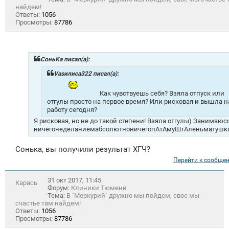
найдем!
Ответы:
1056
Просмотры:
87786
СоньKa писал(а):
Vasилиса322 писал(а):
Как чувствуешь себя? Взяла отпуск или
отгулы просто на первое время? Или рисковая и вышла н
работу сегодня?
Я рисковая, но не до такой степени! Взяла отгулы) Занимаюс
ничегонеделаниемабсолютноничегопАтАмуШтАленьматушка
Сонька, вы получили результат ХГЧ?
Перейти к сообще
31 окт 2017, 11:45
Карась
Форум:
Клиники Тюмени
Тема:
В "Меркурий" дружно мы пойдем, свое мы
счастье там найдем!
Ответы:
1056
Просмотры:
87786