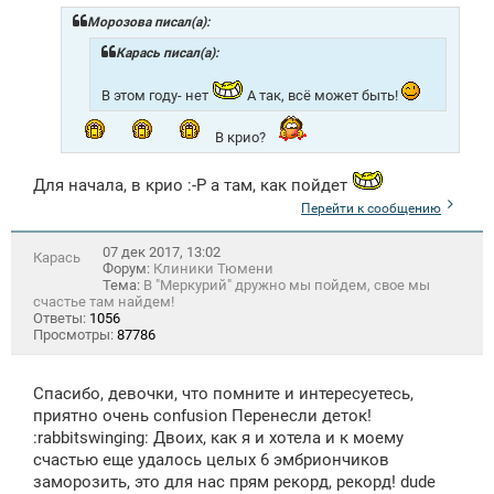
Морозова писал(а):
Карась писал(а):
В этом году- нет
А так, всё может быть!
В крио?
Для начала, в крио :-P а там, как пойдет
Перейти к сообщению
07 дек 2017, 13:02
Карась
Форум:
Клиники Тюмени
Тема:
В "Меркурий" дружно мы пойдем, свое мы
счастье там найдем!
Ответы:
1056
Просмотры:
87786
Спасибо, девочки, что помните и интересуетесь,
приятно очень confusion Перенесли деток!
:rabbitswinging: Двоих, как я и хотела и к моему
счастью еще удалось целых 6 эмбриончиков
заморозить, это для нас прям рекорд, рекорд! dude