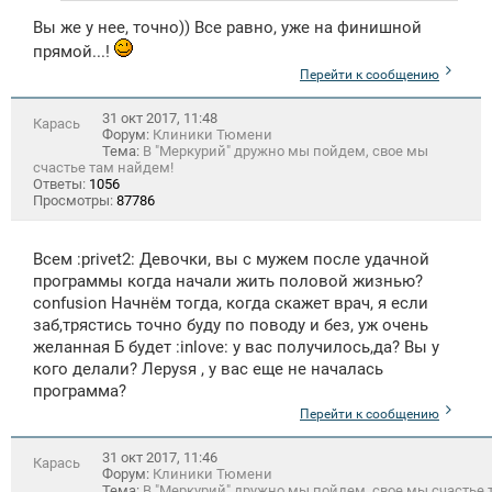
Вы же у нее, точно)) Все равно, уже на финишной
прямой...!
Перейти к сообщению
31 окт 2017, 11:48
Карась
Форум:
Клиники Тюмени
Тема:
В "Меркурий" дружно мы пойдем, свое мы
счастье там найдем!
Ответы:
1056
Просмотры:
87786
Всем :privet2: Девочки, вы с мужем после удачной
программы когда начали жить половой жизнью?
confusion Начнём тогда, когда скажет врач, я если
заб,трястись точно буду по поводу и без, уж очень
желанная Б будет :inlove: у вас получилось,да? Вы у
кого делали? Лeрysя , у вас еще не началась
программа?
Перейти к сообщению
31 окт 2017, 11:46
Карась
Форум:
Клиники Тюмени
Тема:
В "Меркурий" дружно мы пойдем, свое мы счастье 