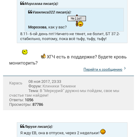
Морозова писал(а):
Vasилиса322 писал(а):
Морозова
, как у вас?
8.11- 6-ой день пп! Ничего не тянет, не болит, БТ 37.2-
стабильно, поэтому, пока всё тьфу, тьфу, тьфу!
ХГЧ есть в поддержке? Будете кровь
мониторить?
Перейти к сообщению
08 ноя 2017, 23:33
Карась
Форум:
Клиники Тюмени
Тема:
В "Меркурий" дружно мы пойдем, свое мы
счастье там найдем!
Ответы:
1056
Просмотры:
87786
Лeрysя писал(а):
Я жду ЕВ, она в отпуске, через 2 недельки!