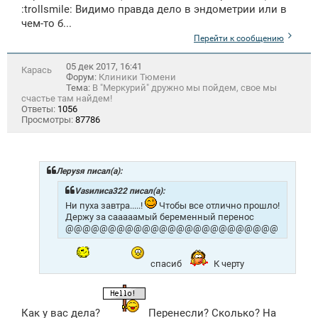
:trollsmile: Видимо правда дело в эндометрии или в
чем-то б...
Перейти к сообщению
05 дек 2017, 16:41
Карась
Форум:
Клиники Тюмени
Тема:
В "Меркурий" дружно мы пойдем, свое мы
счастье там найдем!
Ответы:
1056
Просмотры:
87786
Лeрysя писал(а):
Vasилиса322 писал(а):
Ни пуха завтра.....!
Чтобы все отлично прошло!
Держу за сааааамый беременный перенос
@@@@@@@@@@@@@@@@@@@@@@@@@
спасиб
К черту
Как у вас дела?
Перенесли? Сколько? На