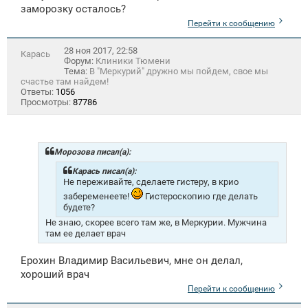
заморозку осталось?
Перейти к сообщению
28 ноя 2017, 22:58
Карась
Форум:
Клиники Тюмени
Тема:
В "Меркурий" дружно мы пойдем, свое мы
счастье там найдем!
Ответы:
1056
Просмотры:
87786
Морозова писал(а):
Карась писал(а):
Не переживайте, сделаете гистеру, в крио
забеременеете!
Гистероскопию где делать
будете?
Не знаю, скорее всего там же, в Меркурии. Мужчина
там ее делает врач
Ерохин Владимир Васильевич, мне он делал,
хороший врач
Перейти к сообщению