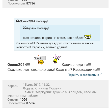
Просмотры:
87786
Осень2014 писал(а):
Карась писал(а):
Для начала, в крио :-P а там, как пойдет
Ох ничоси!!!! Решила тут вдруг что то зайти и такие
новости!!! Карасик, только удачи!!!
Осень2014
!!!
Какие люди то!!!
Сколько лет, сколько зим! Каак вы? Расскажииии!!!
Перейти к сообщению
15 дек 2017, 16:32
Карась
Форум:
Клиники Тюмени
Тема:
В "Меркурий" дружно мы пойдем, свое мы
счастье там найдем!
Ответы:
1056
Просмотры:
87786