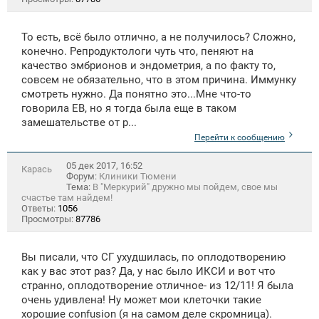
То есть, всё было отлично, а не получилось? Сложно,
конечно. Репродуктологи чуть что, пеняют на
качество эмбрионов и эндометрия, а по факту то,
совсем не обязательно, что в этом причина. Иммунку
смотреть нужно. Да понятно это...Мне что-то
говорила ЕВ, но я тогда была еще в таком
замешательстве от р...
Перейти к сообщению
05 дек 2017, 16:52
Карась
Форум:
Клиники Тюмени
Тема:
В "Меркурий" дружно мы пойдем, свое мы
счастье там найдем!
Ответы:
1056
Просмотры:
87786
Вы писали, что СГ ухудшилась, по оплодотворению
как у вас этот раз? Да, у нас было ИКСИ и вот что
странно, оплодотворение отличное- из 12/11! Я была
очень удивлена! Ну может мои клеточки такие
хорошие confusion (я на самом деле скромница).