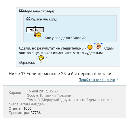
Морозова писал(а):
Карась писал(а):
Как у вас дела? Сдали?
Сдали, но результат не утешительный
Сдам
завтра еще, может изменится что-то чудесным
образом.
Ниже 1? Если не меньше 25, я бы верила все-таки...
Перейти к сообщению
15 ноя 2017, 06:58
Карась
Форум:
Клиники Тюмени
Тема:
В "Меркурий" дружно мы пойдем, свое мы
счастье там найдем!
Ответы:
1056
Просмотры:
87786