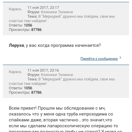
11 ноя 2017, 23:17
Карась
Форум:
Клиники Тюмени
Тема:
В "Меркурий" дружно мы пойдем, свое мы
счастье там найдем!
Ответы:
1056
Просмотры:
87786
Лeрysя
, у вас когда программа начинается?
Перейти к сообщению
11 ноя 2017, 23:16
Карась
Форум:
Клиники Тюмени
Тема:
В "Меркурий" дружно мы пойдем, свое мы
счастье там найдем!
Ответы:
1056
Просмотры:
87786
Всем привет! Прошли мы обследование с мч,
оказалось что у меня одна труба непроходима со
спайками даже, вторая частично...это значит,что
если мы сделаем лапароскопическую операцию то
проходимыми полностью трубы не станут? У мужа со