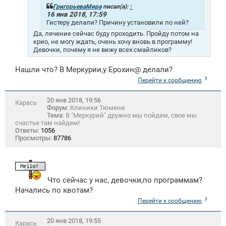
ГригорьеваМира
писал(а):
↑
16 янв 2018, 17:59
Гистеру делали? Причину установили по ней?
Да, лечение сейчас буду проходить. Пройду потом на
крио, не могу ждать, очень хочу вновь в программу!
Девочки, почему я не вижу всех смайликов?
Нашли что? В Меркурии,у Ерохин@ делали?
Перейти к сообщению
20 янв 2018, 19:56
Карась
Форум:
Клиники Тюмени
Тема:
В "Меркурий" дружно мы пойдем, свое мы
счастье там найдем!
Ответы:
1056
Просмотры:
87786
Что сейчас у нас, девочки,по программам?
Начались по квотам?
Перейти к сообщению
20 янв 2018, 19:55
Карась