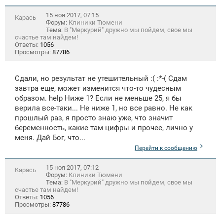
15 ноя 2017, 07:15
Карась
Форум:
Клиники Тюмени
Тема:
В "Меркурий" дружно мы пойдем, свое мы
счастье там найдем!
Ответы:
1056
Просмотры:
87786
Сдали, но результат не утешительный :( :*-( Сдам
завтра еще, может изменится что-то чудесным
образом. help Ниже 1? Если не меньше 25, я бы
верила все-таки... Не ниже 1, но все равно. Не как
прошлый раз, я просто знаю уже, что значит
беременность, какие там цифры и прочее, лично у
меня. Дай Бог, что...
Перейти к сообщению
15 ноя 2017, 07:12
Карась
Форум:
Клиники Тюмени
Тема:
В "Меркурий" дружно мы пойдем, свое мы
счастье там найдем!
Ответы:
1056
Просмотры:
87786