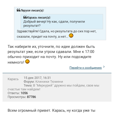
Лeрysя писал(а):
Карась писал(а):
Добрый вечер! Ну как, сдали, получили
результат?
Здравствуйте! Сдала, но результата до сих пор нет,
сказали, придет на почту, а нет...
Так наберите их, уточните, по идее должен быть
результат уже, если утром сдавали. Мне к 17:00
обычно приходит на почту. Ну или подождите
немного!
Перейти к сообщению
15 дек 2017, 16:31
Карась
Форум:
Клиники Тюмени
Тема:
В "Меркурий" дружно мы пойдем, свое мы
счастье там найдем!
Ответы:
1056
Просмотры:
87786
Всем огромный привет. Карась, ну когда уже ты