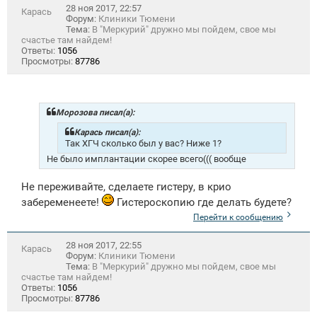
28 ноя 2017, 22:57
Карась
Форум:
Клиники Тюмени
Тема:
В "Меркурий" дружно мы пойдем, свое мы
счастье там найдем!
Ответы:
1056
Просмотры:
87786
Морозова писал(а):
Карась писал(а):
Так ХГЧ сколько был у вас? Ниже 1?
Не было имплантации скорее всего((( вообще
Не переживайте, сделаете гистеру, в крио
забеременеете!
Гистероскопию где делать будете?
Перейти к сообщению
28 ноя 2017, 22:55
Карась
Форум:
Клиники Тюмени
Тема:
В "Меркурий" дружно мы пойдем, свое мы
счастье там найдем!
Ответы:
1056
Просмотры:
87786