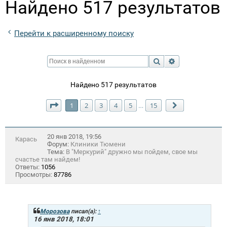
Найдено 517 результатов
Перейти к расширенному поиску
Поиск
Расширенный п
Найдено 517 результатов
Страница
1
из
15
1
2
3
4
5
15
…
След.
20 янв 2018, 19:56
Карась
Форум:
Клиники Тюмени
Тема:
В "Меркурий" дружно мы пойдем, свое мы
счастье там найдем!
Ответы:
1056
Просмотры:
87786
Морозова
писал(а):
↑
16 янв 2018, 18:01