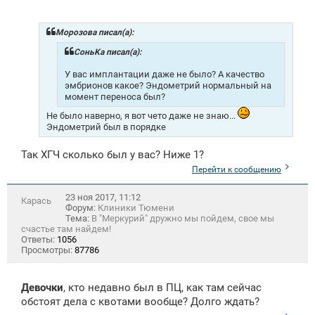
Морозова писал(а):
СоньKa писал(а):
У вас имплантации даже не было? А качество
эмбрионов какое? Эндометрий нормальный на
момент переноса был?
Не было наверно, я вот чето даже не знаю...
Эндометрий был в порядке
Так ХГЧ сколько был у вас? Ниже 1?
Перейти к сообщению
23 ноя 2017, 11:12
Карась
Форум:
Клиники Тюмени
Тема:
В "Меркурий" дружно мы пойдем, свое мы
счастье там найдем!
Ответы:
1056
Просмотры:
87786
Девочки
, кто недавно был в ПЦ, как там сейчас
обстоят дела с квотами вообще? Долго ждать?