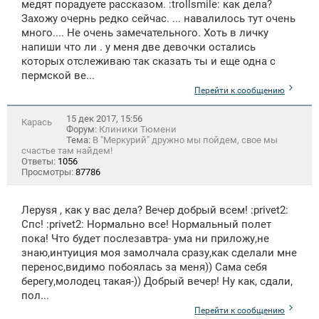
медят порадуете рассказом. :trollsmile: как дела?
Захожу очернь редко сейчас. ... навалилось тут очень
много.... Не очень замечательного. Хоть в личку
напиши что ли . у меня две девочки остались
которых отслеживаю так сказать ты и еще одна с
пермской ве...
Перейти к сообщению
15 дек 2017, 15:56
Карась
Форум:
Клиники Тюмени
Тема:
В "Меркурий" дружно мы пойдем, свое мы
счастье там найдем!
Ответы:
1056
Просмотры:
87786
Лeрysя , как у вас дела? Вечер добрый всем! :privet2:
Спс! :privet2: Нормально все! Нормальный полет
пока! Что будет послезавтра- ума ни приложу,не
знаю,интуиция моя замолчала сразу,как сделали мне
перенос,видимо побоялась за меня)) Сама себя
берегу,молодец такая-)) Добрый вечер! Ну как, сдали,
пол...
Перейти к сообщению