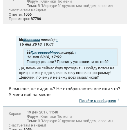
Форум:
Клиники Тюмени
Тема:
В "Меркурий" дружно мы пойдем, свое мы
счастье там найдем!
Ответы:
1056
Просмотры:
87786
Морозова
писал(а):
↑
16 янв 2018, 18:01
ГригорьеваМира
писал(а):
↑
16 янв 2018, 17:59
Гистеру делали? Причину установили по ней?
Да, лечение сейчас буду проходить. Пройду потом на
крио, не могу ждать, очень хочу вновь в программу!
Девочки, почему я не вижу всех смайликов?
В смысле, не видишь? Не отображаются все или что?
У меня всё на месте
Перейти к сообщению
19 дек 2017, 11:48
Карась
Форум:
Клиники Тюмени
Тема:
В "Меркурий" дружно мы пойдем, свое мы
счастье там найдем!
Ответы:
1056