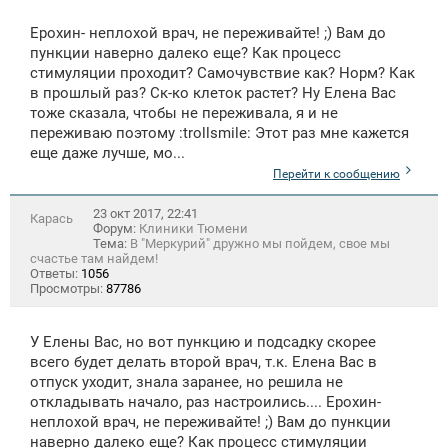
Ерохин- неплохой врач, не переживайте! ;) Вам до
пункции наверно далеко еще? Как процесс
стимуляции проходит? Самочувствие как? Норм? Как
в прошлый раз? Ск-ко клеток растет? Ну Елена Вас
тоже сказала, чтобы не переживала, я и не
переживаю поэтому :trollsmile: Этот раз мне кажется
еще даже лучше, мо...
Перейти к сообщению
23 окт 2017, 22:41
Карась
Форум:
Клиники Тюмени
Тема:
В "Меркурий" дружно мы пойдем, свое мы
счастье там найдем!
Ответы:
1056
Просмотры:
87786
У Елены Вас, но вот пункцию и подсадку скорее
всего будет делать второй врач, т.к. Елена Вас в
отпуск уходит, знала заранее, но решила не
откладывать начало, раз настроились.... Ерохин-
неплохой врач, не переживайте! ;) Вам до пункции
наверно далеко еще? Как процесс стимуляции