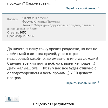
проходит? Самочувстви...
Перейти к сообщению
23 окт 2017, 22:37
Карась
Форум:
Клиники Тюмени
Тема:
В "Меркурий" дружно мы пойдем, свое мы
счастье там найдем!
Ответы:
1056
Просмотры:
87786
Да ничего, я вашу точку зрения разделяю, но вот не
любит мой с детства врачей, у него страх
нездоровый какой-то, до смешного иногда доходит!
Сделает всё или почти всё, но к врачу не пойдет :(
Дети малые... :wall: Пусть у вас всё будет отлично с
оплодотворением и всем прочим! ;) У ЕВ делаете
програм...
Перейти к сообщению
Найдено 517 результатов