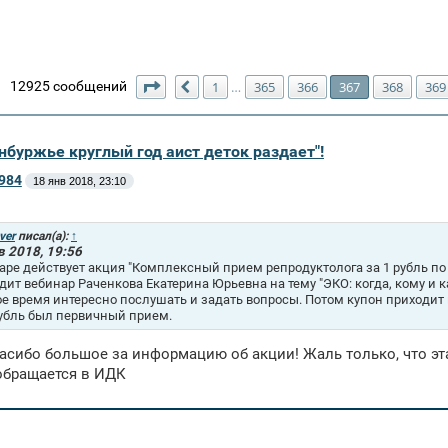
Страница
367
из
370
12925 сообщений
1
365
366
367
368
369
…
Пред.
нбуржье круглый год аист деток раздает"!
984
18 янв 2018, 23:10
ver
писал(а):
↑
в 2018, 19:56
аре действует акция "Комплексный прием репродуктолога за 1 рубль по к
дит вебинар Раченкова Екатерина Юрьевна на тему "ЭКО: когда, кому и ка
е время интересно послушать и задать вопросы. Потом купон приходит н
рубль был первичный прием.
спасибо большое за информацию об акции! Жаль только, что эта
обращается в ИДК