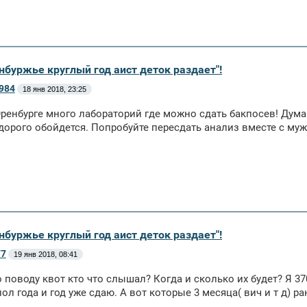
нбуржье круглый год аист деток раздает"!
984
18 янв 2018, 23:25
Оренбурге много лабораторий где можно сдать бакпосев! Думаю
орого обойдется. Попробуйте пересдать анализ вместе с муж
нбуржье круглый год аист деток раздает"!
77
19 янв 2018, 08:41
о поводу квот кто что слышал? Когда и сколько их будет? Я 3
ол года и год уже сдаю. А вот которые 3 месяца( вич и т д) р