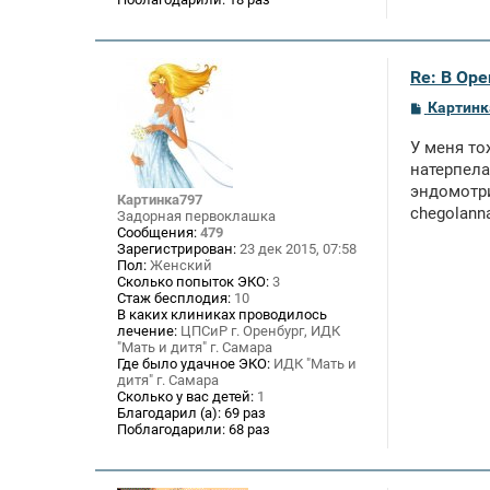
Re: В Оре
С
Картинк
о
о
У меня то
б
щ
натерпела
е
эндомотр
н
Картинка797
chegolan
и
Задорная первоклашка
е
Сообщения:
479
Зарегистрирован:
23 дек 2015, 07:58
Пол:
Женский
Сколько попыток ЭКО:
3
Стаж бесплодия:
10
В каких клиниках проводилось
лечение:
ЦПСиР г. Оренбург, ИДК
"Мать и дитя" г. Самара
Где было удачное ЭКО:
ИДК "Мать и
дитя" г. Самара
Сколько у вас детей:
1
Благодарил (а):
69 раз
Поблагодарили:
68 раз