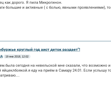
ец как дорого. Я пила Микрогинон.
аги большие и активные ( с болью, явными проявлениями), то
нбуржье круглый год аист деток раздает"!
НА
19 янв 2018, 12:02
ем.была сегодня на невельской мне сказали, что возможно и
 яйцеклбоякой.я еду на приём в Самару 24.01. Если услышу тож
атриваю....