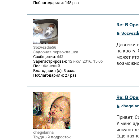
Поблагодарили:
148 раз
Re: В Оре
С
Sozvezd
о
о
Девочки в
б
Sozvezdie56
щ
на квоту.
Задорная первоклашка
е
Сообщения:
442
может кто
н
Зарегистрирован:
12 июл 2016, 15:06
возможнос
и
Пол:
Женский
е
Благодарил (а):
3 раза
Поблагодарили:
27 раз
Re: В Оре
С
chegola
о
о
Привет, С
б
щ
У меня ад
е
искусстве
н
chegolanna
Еще назна
и
Трудный подросток