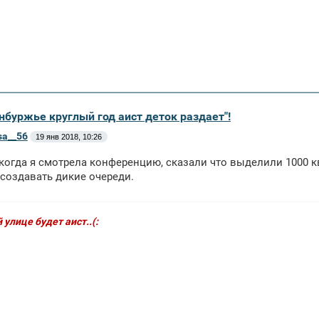
нбуржье круглый год аист деток раздает"!
sa__56
19 янв 2018, 10:26
когда я смотрела конференцию, сказали что выделили 1000 кв
 создавать дикие очереди.
 улице будет аист..(: