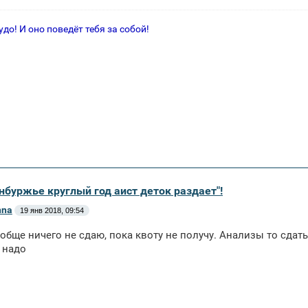
удо! И оно поведёт тебя за собой!
нбуржье круглый год аист деток раздает"!
nna
19 янв 2018, 09:54
ообще ничего не сдаю, пока квоту не получу. Анализы то сдать
 надо