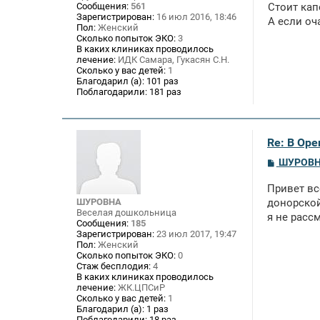
е
Сообщения:
561
Стоит кап
Зарегистрирован:
16 июл 2016, 18:46
А если оч
Пол:
Женский
Сколько попыток ЭКО:
3
В каких клиниках проводилось
лечение:
ИДК Самара, Гукасян С.Н.
Сколько у вас детей:
1
Благодарил (а):
101 раз
Поблагодарили:
181 раз
Re: В Оре
С
ШУРОВ
о
о
Привет вс
б
щ
ШУРОВНА
донорской
е
Веселая дошкольница
я не рассм
н
Сообщения:
185
и
Зарегистрирован:
23 июл 2017, 19:47
е
Пол:
Женский
Сколько попыток ЭКО:
0
Стаж бесплодия:
4
В каких клиниках проводилось
лечение:
ЖК.ЦПСиР
Сколько у вас детей:
1
Благодарил (а):
1 раз
Поблагодарили:
18 раз