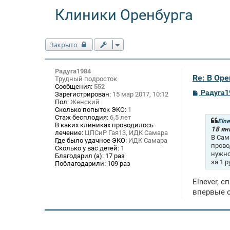
Клиники Оренбурга
Закрыто
Радуга1984
Re: В Оре
Трудный подросток
Сообщения:
552
С
Радуга1
Зарегистрирован:
15 мар 2017, 10:12
о
Пол:
Женский
о
Сколько попыток ЭКО:
1
б
Стаж бесплодия:
6,5 лет
щ
Elne
В каких клиниках проводилось
е
18 ян
лечение:
ЦПСиР Гая13, ИДК Самара
н
В Сам
Где было удачное ЭКО:
ИДК Самара
и
прово
Сколько у вас детей:
1
е
нужно
Благодарил (а):
17 раз
за 1 
Поблагодарили:
109 раз
Elnever, 
впервые 