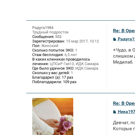
Радуга1984
Re: В Оре
Трудный подросток
Сообщения:
552
С
Радуга1
Зарегистрирован:
15 мар 2017, 10:12
о
Пол:
Женский
о
+Чудо, в 
Сколько попыток ЭКО:
1
б
Стаж бесплодия:
6,5 лет
щ
слишком д
В каких клиниках проводилось
е
Медилаб.
лечение:
ЦПСиР Гая13, ИДК Самара
н
и
Где было удачное ЭКО:
ИДК Самара
е
Сколько у вас детей:
1
Благодарил (а):
17 раз
Поблагодарили:
109 раз
Re: В Оре
С
Ника19
о
о
Девчат, п
б
щ
Которые п
е