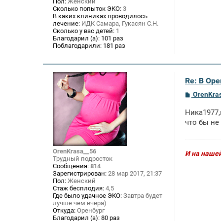
Пол:
Женский
Сколько попыток ЭКО:
3
В каких клиниках проводилось
лечение:
ИДК Самара, Гукасян С.Н.
Сколько у вас детей:
1
Благодарил (а):
101 раз
Поблагодарили:
181 раз
Re: В Оре
С
OrenKra
о
о
Ника1977,
б
щ
что бы не
е
н
и
е
OrenKrasa__56
И на нашей
Трудный подросток
Сообщения:
814
Зарегистрирован:
28 мар 2017, 21:37
Пол:
Женский
Стаж бесплодия:
4,5
Где было удачное ЭКО:
Завтра будет
лучше чем вчера)
Откуда:
Оренбург
Благодарил (а):
80 раз