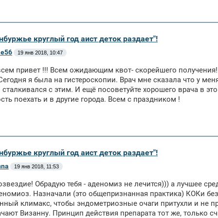
нбуржье круглый год аист деток раздает"!
ie56
19 янв 2018, 10:47
сем привет !!! Всем ожидающим квот- скорейшего получения!
 Сегодня я была на гистероскопии. Врач мне сказала что у ме
 сталкивался с этим. И ещё посоветуйте хорошего врача в это
ть поехать и в другие города. Всем с праздником !
нбуржье круглый год аист деток раздает"!
nna
19 янв 2018, 11:53
озвездие! Обрадую тебя - аденомиз не лечится))) а лучшее сре
еномиоз. Назначали (это общепризнанная практика) КОКи без
нный климакс, чтобы эндометриозные очаги притухли и не п
чают Визанну. Принцип действия препарата тот же, только сч