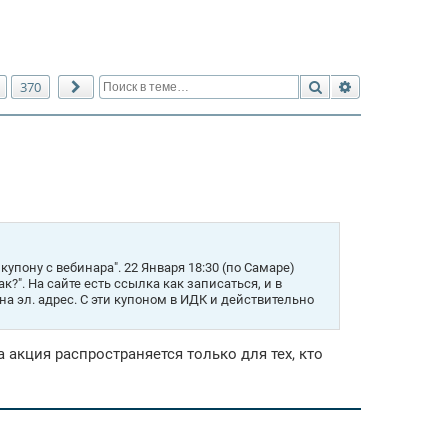
Поиск
Расширенный 
370
След.
упону с вебинара". 22 Января 18:30 (по Самаре)
к?". На сайте есть ссылка как записаться, и в
а эл. адрес. С эти купоном в ИДК и действительно
 акция распространяется только для тех, кто