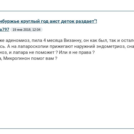
нбуржье круглый год аист деток раздает"!
а797
19 янв 2018, 12:04
же аденомиоз, пила 4 месяца Визанну, он как был, так и остал
сь. А на лапароскопии прижегают наружний эндометриоз, сн
иоз, и лапара не поможет？Или я не права？
na, Микрогинон помог вам？