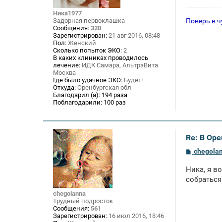
н
и
Ника1977
е
Поверь в ч
Задорная первоклашка
Сообщения:
320
Зарегистрирован:
21 авг 2016, 08:48
Пол:
Женский
Сколько попыток ЭКО:
2
В каких клиниках проводилось
лечение:
ИДК Самара, АльтраВита
Москва
Где было удачное ЭКО:
Будет!
Откуда:
Оренбургская обл
Благодарил (а):
194 раза
Поблагодарили:
100 раз
Re: В Оре
С
chegola
о
о
Ника, я в
б
щ
собраться
е
н
chegolanna
и
Трудный подросток
е
Сообщения:
561
Зарегистрирован:
16 июл 2016, 18:46