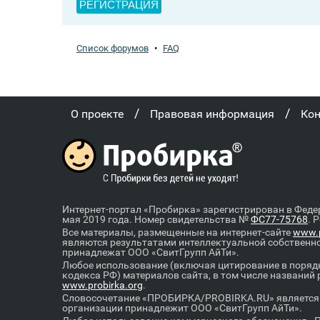
РЕГИСТРАЦИЯ
Список форумов
•
FAQ
/
/
О проекте
Правовая информация
Ко
Интернет-портал «Пробирка» зарегистрирован в Феде
мая 2019 года. Номер свидетельства №
ФС77-75768
. 
Все материалы, размещенные на интернет-сайте
www.p
являются результатами интеллектуальной собственн
принадлежат ООО «СвитГрупп АйТи».
Любое использование (включая цитирование в порядк
кодекса РФ) материалов сайта, в том числе названий
www.probirka.org
.
Словосочетание «ПРОБИРКА/PROBIRKA.RU» является к
организации принадлежит ООО «СвитГрупп АйТи».