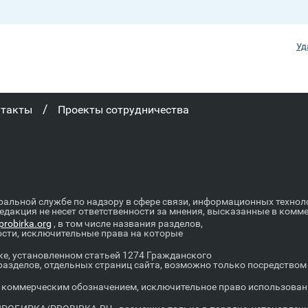
Уд
/
нтакты
Проекты сотрудничества
ральной службе по надзору в сфере связи, информационных техно
Редакция не несет ответственности за мнения, высказанные в комм
robirka.org
, в том числе названия разделов,
ости, исключительные права на которые
е, установленном статьей 1274 Гражданского
 разделов, отдельных страниц сайта, возможно только посредство
оммерческим обозначением, исключительное право использовани