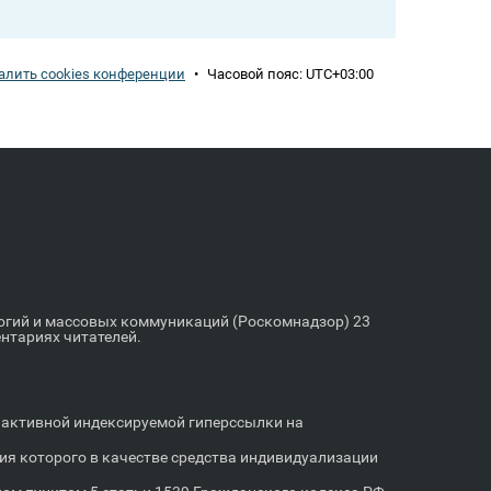
алить cookies конференции
•
Часовой пояс:
UTC+03:00
логий и массовых коммуникаций (Роскомнадзор) 23
ентариях читателей.
м активной индексируемой гиперссылки на
я которого в качестве средства индивидуализации