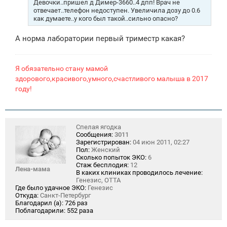
е
Девочки..пришел д Димер-3660..4 дпп! Врач не
н
отвечает..телефон недоступен. Увеличила дозу до 0.6
и
как думаете..у кого был такой..сильно опасно?
е
А норма лаборатории первый триместр какая?
Я обязательно стану мамой
здорового,красивого,умного,счастливого малыша в 2017
году!
Спелая ягодка
Сообщения:
3011
Зарегистрирован:
04 июн 2011, 02:27
Пол:
Женский
Сколько попыток ЭКО:
6
Стаж бесплодия:
12
Лена-мама
В каких клиниках проводилось лечение:
Генезис, ОТТА
Где было удачное ЭКО:
Генезис
Откуда:
Санкт-Петербург
Благодарил (а):
726 раз
Поблагодарили:
552 раза