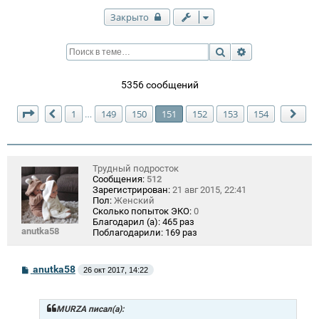
Закрыто
Поиск
Расширенный п
5356 сообщений
Страница
151
из
154
1
149
150
151
152
153
154
…
Пред.
Сле
Трудный подросток
Сообщения:
512
Зарегистрирован:
21 авг 2015, 22:41
Пол:
Женский
Сколько попыток ЭКО:
0
Благодарил (а):
465 раз
anutka58
Поблагодарили:
169 раз
С
anutka58
26 окт 2017, 14:22
о
о
б
щ
MURZA писал(а):
е