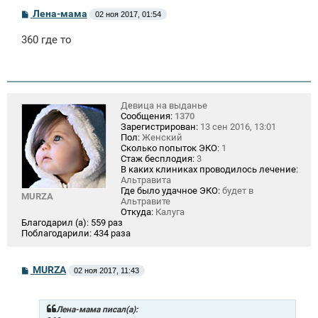
С
Лена-мама
02 ноя 2017, 01:54
о
о
360 где то
б
щ
е
н
и
е
Девица на выданье
Сообщения:
1370
Зарегистрирован:
13 сен 2016, 13:01
Пол:
Женский
Сколько попыток ЭКО:
1
Стаж бесплодия:
3
В каких клиниках проводилось лечение:
Альтравита
Где было удачное ЭКО:
будет в
MURZA
Альтравите
Откуда:
Калуга
Благодарил (а):
559 раз
Поблагодарили:
434 раза
С
MURZA
02 ноя 2017, 11:43
о
о
б
щ
Лена-мама писал(а):
е