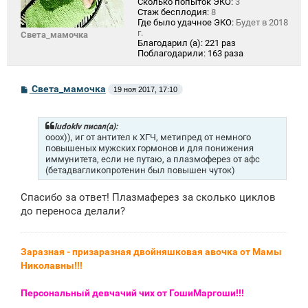
Сколько попыток ЭКО:
3
Стаж бесплодия:
8
Где было удачное ЭКО:
Будет в 2018
г.
Света_мамочка
Благодарил (а):
221 раз
Поблагодарили:
163 раза
С
Света_мамочка
19 ноя 2017, 17:10
о
о
б
щ
ludoklv писал(а):
е
ооох)), иг от антител к ХГЧ, метипред от немного
н
повышеных мужских гормонов и для понижения
и
иммунитета, если не путаю, а плазмоферез от афс
е
(бетадвагликопротенин был повышен чуток)
Спасибо за ответ! Плазмаферез за сколько циклов
до переноса делали?
Заразная - призаразная двойняшковая авочка от Мамы
Николавны!!!
Персональный девчачий чих от ГошиМаргоши!!!