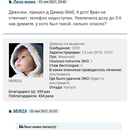
С
Лена-мама
01 ноя 2017, 23:40
о
о
Девочки..пришел д Димер-3660..4 дпп! Врач не
б
щ
отвечает..телефон недоступен. Увеличила дозу до 0.6
е
как думаете..у кого был такой..сильно опасно?
н
и
е
Девица на выданье
Сообщения:
1370
Зарегистрирован:
13 сен 2016, 13:01
Пол:
Женский
Сколько попыток ЭКО:
1
Стаж бесплодия:
3
В каких клиниках проводилось лечение:
Альтравита
Где было удачное ЭКО:
будет в
MURZA
Альтравите
Откуда:
Калуга
Благодарил (а):
559 раз
Поблагодарили:
434 раза
С
MURZA
02 ноя 2017, 01:52
о
о
б
щ
Лена-мама писал(а):