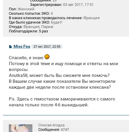
Сообщения:
23
Зарегистрирован:
03 авг 2017, 17:51
Пол:
Женский
Сколько попыток ЭКО:
4
В каких клиниках проводилось лечение:
Франция
Где было удачное ЭКО:
Будет!
Откуда:
Франция, Париж
Поблагодарили:
5 раз
С
Miss Fea
27 окт 2017, 22:55
о
о
Спасибо, я знаю
б
щ
Потому в этой теме и ищу помощи и ответы на мои
е
вопросы.
н
и
Anutka58, может быть Вы сможете мне помочь?
е
В Вашем случае какие показатели Вы мониторили
каждые две недели после остановки клексана?
P.s. Здесь с гемостазом заморачиваются с самого
начала только после 4-6 выкидышей.
Спелая ягодка
Сообщения:
4747