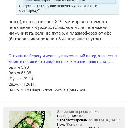
Людок , а какие у вас показания были к ИГ и
метипреду?
ооох)), иг от антител к ХГЧ, метипред от немного
повышеных мужских гормонов и для понижения
иммунитета, если не путаю, а плазмоферез от афс
(бетадвагликопротенин был повышен чуток)
Стоишь на берегу и чувствуешь соленый ветер, что веет с
моря, и веришь что свободен ты и жизнь лишь начата...
5д-хгч 3,93
9д-хгч 56,38
21д-хгч-9125
28д-хгч 12611,
09.06.2016 Свершилось.2950г.Доченька
Задорная первоклашка
Сообщения:
471
Зарегистрирован:
23 янв 2016, 09:42
Пол:
Женский