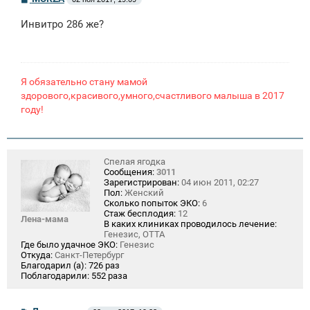
о
о
Инвитро 286 же?
б
щ
е
н
и
е
Я обязательно стану мамой
здорового,красивого,умного,счастливого малыша в 2017
году!
Спелая ягодка
Сообщения:
3011
Зарегистрирован:
04 июн 2011, 02:27
Пол:
Женский
Сколько попыток ЭКО:
6
Стаж бесплодия:
12
Лена-мама
В каких клиниках проводилось лечение:
Генезис, ОТТА
Где было удачное ЭКО:
Генезис
Откуда:
Санкт-Петербург
Благодарил (а):
726 раз
Поблагодарили:
552 раза
С