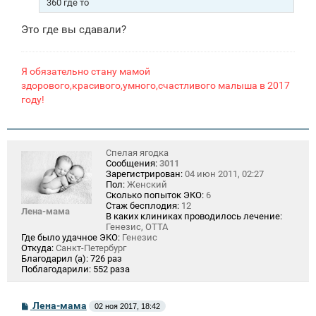
360 где то
н
и
Это где вы сдавали?
е
Я обязательно стану мамой
здорового,красивого,умного,счастливого малыша в 2017
году!
Спелая ягодка
Сообщения:
3011
Зарегистрирован:
04 июн 2011, 02:27
Пол:
Женский
Сколько попыток ЭКО:
6
Стаж бесплодия:
12
Лена-мама
В каких клиниках проводилось лечение:
Генезис, ОТТА
Где было удачное ЭКО:
Генезис
Откуда:
Санкт-Петербург
Благодарил (а):
726 раз
Поблагодарили:
552 раза
С
Лена-мама
02 ноя 2017, 18:42
о