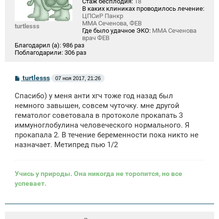
Стаж бесплодия:
18
В каких клиниках проводилось лечение:
ЦПСиР Панкр
ММА Сеченова, ФЕВ
turtlesss
Где было удачное ЭКО:
ММА Сеченова
врач ФЕВ
Благодарил (а):
986 раз
Поблагодарили:
306 раз
С
turtlesss
07 ноя 2017, 21:26
о
о
Спасибо) у меня анти хгч тоже год назад был
б
щ
немного завышен, совсем чуточку. мне другой
е
гематолог советовала в протоколе прокапать 3
н
иммуноглобулина человеческого нормального. Я
и
е
прокапала 2. В течение беременности пока никто не
назначает. Метипред пью 1/2
Учись у природы. Она никогда не торопится, но все
успевает.