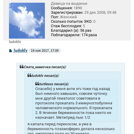
Девица на выданье
Сообщения:
1890
Зарегистрирован:
29 дек 2008, 09:48
Пол:
Женский
Сколько попыток ЭКО:
0
Стаж бесплодия:
5
Благодарил (а):
56 раз
Поблагодарили:
174 раза
ludoklv
С
ludoklv
19 ноя 2017, 17:05
о
о
б
щ
Света_мамочка писал(а):
е
н
ludoklv писал(а):
и
е
turtlesss писал(а):
Спасибо) у меня анти хгч тоже год назад
был немного завышен, совсем чуточку.
мне другой гематолог советовала в
протоколе прокапать 3 иммуноглобулина
человеческого нормального. Я прокапала
2. В течение беременности пока никто не
назначает. Метипред пью 1/2
я капала перед переносом, а уже в
беременность плазмоферез делала несколько
раз, метипред пила до 30 недели