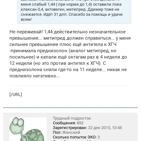
и
меня слабый 1,44 ( при норме до 1,4) оставили пока
е
клексан 0,4, актовегин, метипред. Ддимер тоже не
снижается. Идёт 31 дпп. Спасибо за помощь и удачи
всем!
Не переживай! 1,44 действительно незначительное
превышение... метипред должен справиться... у меня
сильнее превышение плюс ещё антитела к ХГЧ
-принимала преднизолон (аналог метипред, но
посильнее) и капали ещё октагам раз в 4 недели до
12 недели (но это против антител к ХГЧ). С
преднизолона сняли где-то на 11 неделе... никак не
повлияло негативно...
[/URL]
Трудный подросток
Сообщения:
852
Зарегистрирован:
22 дек 2015, 10:48
Пол:
Женский
Сколько попыток ЭКО:
3