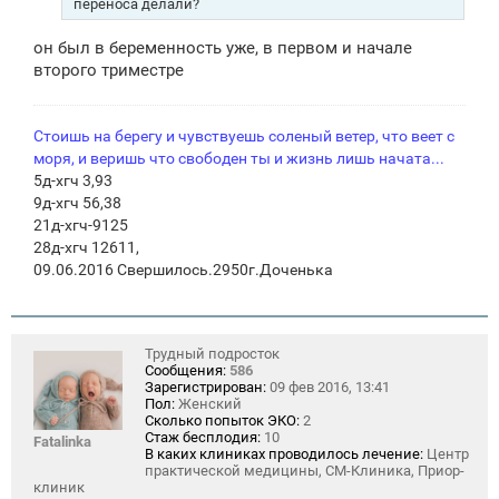
переноса делали?
он был в беременность уже, в первом и начале
второго триместре
Стоишь на берегу и чувствуешь соленый ветер, что веет с
моря, и веришь что свободен ты и жизнь лишь начата...
5д-хгч 3,93
9д-хгч 56,38
21д-хгч-9125
28д-хгч 12611,
09.06.2016 Свершилось.2950г.Доченька
Трудный подросток
Сообщения:
586
Зарегистрирован:
09 фев 2016, 13:41
Пол:
Женский
Сколько попыток ЭКО:
2
Стаж бесплодия:
10
Fatalinka
В каких клиниках проводилось лечение:
Центр
практической медицины, СМ-Клиника, Приор-
клиник