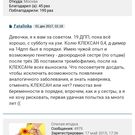
Откуда:
Москва
Благодарил (а):
45 раз
Поблагодарили:
195 раз
С
Fatalinka
01 дек 2017, 01:18
о
о
Девочки, я к вам за советом. 19 ДПП, пока всё
б
щ
хорошо, с субботу на узи. Колю КЛЕКСАН 0,4, д-димер
е
на 14дпп был в порядке. Имею чужой опыт и
н
возможную генетику - двоюродной сестре (по отцам)
и
е
после трёх ЗБ поставили тромбофилию, после на
КЛЕКСАНе всех выносила. Что посоветуете досдать,
чтобы исключить возможность появления
аналогичного заболевания, и знать наверняка,
отменять КЛЕКСАН или нет? гемостаз вне
беременности в порядке, впрочем, как и у сестры, а я
не хочу рисковать, первая удачная попытка за много
лет ((
Спелая ягодка
Сообщения:
4975
Зарегистрирован:
17 май 2015, 17:36