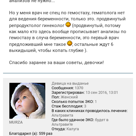
анализов не нужно...
Но у меня врач не спец по гемостазу, гематолога нет
для ведения беременности, только это. продвинутый
репродуктолог гинеколог
(продвинутый, потому
как мало кто здесь вообще прописывает анализы по
гемостазу в случа беременности, это первый врач
предложивший мне такое
, остальные ждут 6
выкидышей, чтобы копать глубже ).
Спасибо заранее за ваши советы, девочки!
Девица на выданье
Сообщения:
1370
Зарегистрирован:
13 сен 2016, 13:01
Пол:
Женский
Сколько попыток ЭКО:
1
Стаж бесплодия:
3
В каких клиниках проводилось лечение:
Альтравита
Где было удачное ЭКО:
будет в
MURZA
Альтравите
Откуда:
Калуга
Благодарил (а):
559 раз