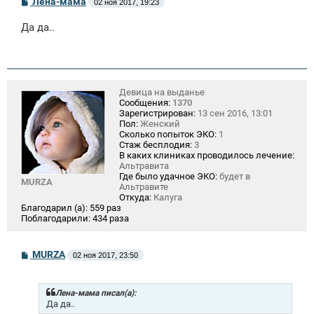
Лена-мама
02 ноя 2017, 19:23
о
о
Да да..
б
щ
е
н
и
е
Девица на выданье
Сообщения:
1370
Зарегистрирован:
13 сен 2016, 13:01
Пол:
Женский
Сколько попыток ЭКО:
1
Стаж бесплодия:
3
В каких клиниках проводилось лечение:
Альтравита
Где было удачное ЭКО:
будет в
MURZA
Альтравите
Откуда:
Калуга
Благодарил (а):
559 раз
Поблагодарили:
434 раза
С
MURZA
02 ноя 2017, 23:50
о
о
б
щ
Лена-мама писал(а):
е
Да да..
н