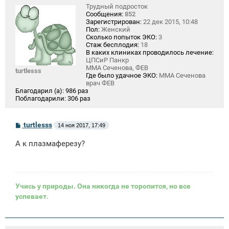
Трудный подросток
Сообщения:
852
Зарегистрирован:
22 дек 2015, 10:48
Пол:
Женский
Сколько попыток ЭКО:
3
Стаж бесплодия:
18
В каких клиниках проводилось лечение:
ЦПСиР Панкр
ММА Сеченова, ФЕВ
turtlesss
Где было удачное ЭКО:
ММА Сеченова
врач ФЕВ
Благодарил (а):
986 раз
Поблагодарили:
306 раз
С
turtlesss
14 ноя 2017, 17:49
о
о
А к плазмаферезу?
б
щ
е
н
и
е
Учись у природы. Она никогда не торопится, но все
успевает.