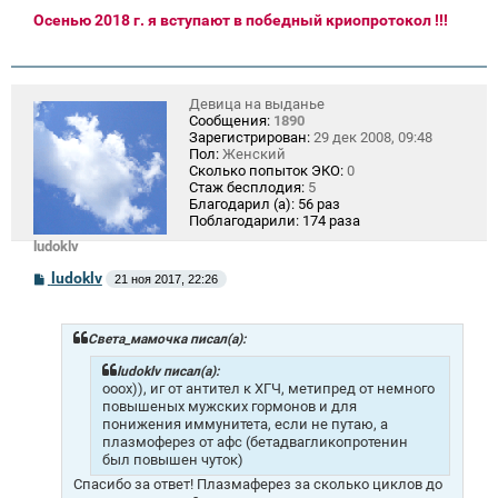
Осенью 2018 г. я вступают в победный криопротокол !!!
Девица на выданье
Сообщения:
1890
Зарегистрирован:
29 дек 2008, 09:48
Пол:
Женский
Сколько попыток ЭКО:
0
Стаж бесплодия:
5
Благодарил (а):
56 раз
Поблагодарили:
174 раза
ludoklv
С
ludoklv
21 ноя 2017, 22:26
о
о
б
щ
Света_мамочка писал(а):
е
н
ludoklv писал(а):
и
ооох)), иг от антител к ХГЧ, метипред от немного
е
повышеных мужских гормонов и для
понижения иммунитета, если не путаю, а
плазмоферез от афс (бетадвагликопротенин
был повышен чуток)
Спасибо за ответ! Плазмаферез за сколько циклов до