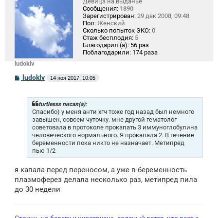
Девица на выданье
Сообщения:
1890
Зарегистрирован:
29 дек 2008, 09:48
Пол:
Женский
Сколько попыток ЭКО:
0
Стаж бесплодия:
5
Благодарил (а):
56 раз
Поблагодарили:
174 раза
ludoklv
С
ludoklv
14 ноя 2017, 10:05
о
о
б
щ
turtlesss писал(а):
е
Спасибо) у меня анти хгч тоже год назад был немного
н
завышен, совсем чуточку. мне другой гематолог
и
советовала в протоколе прокапать 3 иммуноглобулина
е
человеческого нормального. Я прокапала 2. В течение
беременности пока никто не назначает. Метипред
пью 1/2
я капала перед переносом, а уже в беременность
плазмоферез делала несколько раз, метипред пила
до 30 недели
Стоишь на берегу и чувствуешь соленый ветер, что веет с