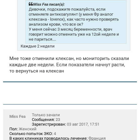
н
Miss Fea писал(а):
и
Девочки, подскажите пожалуйста, если
е
отменяете антикоагулянт (у меня Фр аналог
клексана - lovenox), как часто нужно проверять
анализом крови, что все ок?
У меня сейчас 3 месяц беременности, врач
говорит можно отменить уже на 12ой неделе и
не париться....
Каждые 2 недели
Мне тоже отменили клексан, но мониторить сказали
каждые две недели. Если показатели начнут расти,
то вернуться на клексан
Только зачали
Miss Fea
Сообщения:
23
Зарегистрирован:
03 авг 2017, 17:51
Пол:
Женский
Сколько попыток ЭКО:
4
В каких клиниках проводилось лечение:
Франция