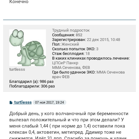
Конечно
б
щ
е
н
и
е
Трудный подросток
Сообщения:
852
Зарегистрирован:
22 дек 2015, 10:48
Пол:
Женский
Сколько попыток ЭКО:
3
Стаж бесплодия:
18
В каких клиниках проводилось лечение:
ЦПСиР Панкр
ММА Сеченова, ФЕВ
turtlesss
Где было удачное ЭКО:
ММА Сеченова
врач ФЕВ
Благодарил (а):
986 раз
Поблагодарили:
306 раз
С
turtlesss
07 ноя 2017, 19:24
о
о
Добрый день, у кого волчаночный при беременности
б
щ
вылезал положительный и что при этом делали? У
е
меня слабый 1,44 ( при норме до 1,4) оставили пока
н
клексан 0,4, актовегин, метипред. Ддимер тоже не
и
е
снижается. Идёт 31 дпп. Спасибо за помощь и удачи