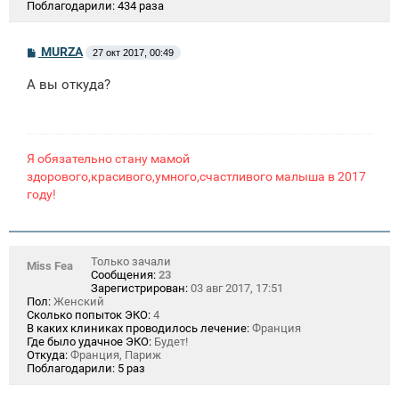
Поблагодарили:
434 раза
С
MURZA
27 окт 2017, 00:49
о
о
А вы откуда?
б
щ
е
н
и
е
Я обязательно стану мамой
здорового,красивого,умного,счастливого малыша в 2017
году!
Только зачали
Miss Fea
Сообщения:
23
Зарегистрирован:
03 авг 2017, 17:51
Пол:
Женский
Сколько попыток ЭКО:
4
В каких клиниках проводилось лечение:
Франция
Где было удачное ЭКО:
Будет!
Откуда:
Франция, Париж
Поблагодарили:
5 раз