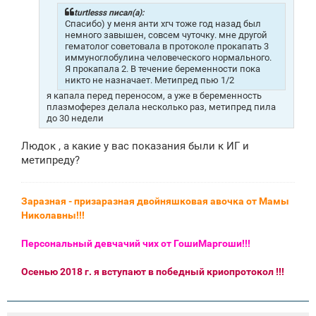
е
н
turtlesss писал(а):
и
Спасибо) у меня анти хгч тоже год назад был
е
немного завышен, совсем чуточку. мне другой
гематолог советовала в протоколе прокапать 3
иммуноглобулина человеческого нормального.
Я прокапала 2. В течение беременности пока
никто не назначает. Метипред пью 1/2
я капала перед переносом, а уже в беременность
плазмоферез делала несколько раз, метипред пила
до 30 недели
Людок , а какие у вас показания были к ИГ и
метипреду?
Заразная - призаразная двойняшковая авочка от Мамы
Николавны!!!
Персональный девчачий чих от ГошиМаргоши!!!
Осенью 2018 г. я вступают в победный криопротокол !!!