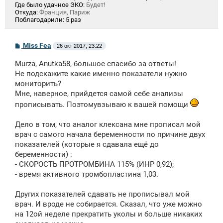
Где было удачное ЭКО:
Будет!
Откуда:
Франция, Париж
Поблагодарили:
5 раз
С
Miss Fea
26 окт 2017, 23:22
о
о
Murza, Anutka58, большое спасибо за ответы!
б
щ
Не подскажите какие именно показатели нужно
е
мониторить?
н
Мне, наверное, прийдется самой себе анализы
и
е
прописывать. Поэтомувзываю к вашей помощи
Дело в том, что аналог клексана мне прописал мой
врач с самого начала беременности по причине двух
показателей (которые я сдавала ещё до
беременности) :
- СКОРОСТЬ ПРОТРОМБИНА 115% (ИНР 0,92);
- время активного тромбопластина 1,03.
Других показателей сдавать не прописывал мой
врач. И вроде не собирается. Сказал, что уже можно
на 12ой неделе прекратить уколы и больше никаких