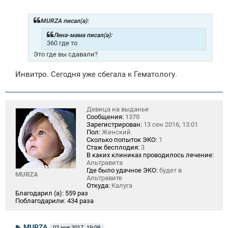
о
б
щ
MURZA писал(а):
е
н
Лена-мама писал(а):
и
360 где то
е
Это где вы сдавали?
Инвитро. Сегодня уже сбегала к Гематологу.
Девица на выданье
Сообщения:
1370
Зарегистрирован:
13 сен 2016, 13:01
Пол:
Женский
Сколько попыток ЭКО:
1
Стаж бесплодия:
3
В каких клиниках проводилось лечение:
Альтравита
Где было удачное ЭКО:
будет в
MURZA
Альтравите
Откуда:
Калуга
Благодарил (а):
559 раз
Поблагодарили:
434 раза
С
MURZA
02 ноя 2017, 19:09