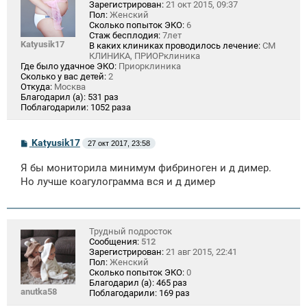
Зарегистрирован:
21 окт 2015, 09:37
Пол:
Женский
Сколько попыток ЭКО:
6
Стаж бесплодия:
7лет
Katyusik17
В каких клиниках проводилось лечение:
СМ
КЛИНИКА, ПРИОРклиника
Где было удачное ЭКО:
Приорклиника
Сколько у вас детей:
2
Откуда:
Москва
Благодарил (а):
531 раз
Поблагодарили:
1052 раза
С
Katyusik17
27 окт 2017, 23:58
о
о
Я бы мониторила минимум фибриноген и д димер.
б
щ
Но лучше коагулограмма вся и д димер
е
н
и
е
Трудный подросток
Сообщения:
512
Зарегистрирован:
21 авг 2015, 22:41
Пол:
Женский
Сколько попыток ЭКО:
0
Благодарил (а):
465 раз
anutka58
Поблагодарили:
169 раз