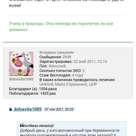
всем!
Учись у природы. Она никогда не торопится, но все
успевает.
Впервые замужем
Сообщения:
2939
Зарегистрирован:
22 май 2011, 12:15
Пол:
Женский
Сколько попыток ЭКО:
2
Стаж бесплодия:
4 года
dolcevita1085
В каких клиниках проводилось лечение:
Uniklinik Mainz (Германия), ЦИР
Благодарил (а):
1554 раза
Поблагодарили:
1435 раз
С
dolcevita1085
07 ноя 2017, 20:18
о
о
б
щ
turtlesss писал(а):
е
Добрый день, у кого волчаночный при беременности
н
вылезал положительный и что при этом делали? У