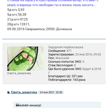
моря, и веришь что свободен ты и жизнь лишь начата...
5д-хгч 3,93
9д-хгч 56,38
21д-хгч-9125
28д-хгч 12611,
09.06.2016 Свершилось.2950г.Доченька
Задорная первоклашка
Сообщения:
471
Зарегистрирован:
23 янв 2016, 09:42
Пол:
Женский
Сколько попыток ЭКО:
3
Стаж бесплодия:
8
Где было удачное ЭКО:
Будет в 2018
г.
Света_мамочка
Благодарил (а):
221 раз
Поблагодарили:
163 раза
С
Света_мамочка
14 ноя 2017, 10:35
о
о
б
щ
ludoklv писал(а):