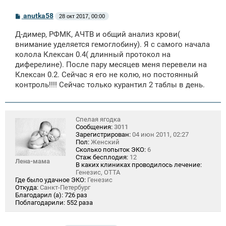
С
anutka58
28 окт 2017, 00:00
о
о
Д-димер, РФМК, АЧТВ и общий анализ крови(
б
щ
внимание уделяется гемоглобину). Я с самого начала
е
колола Клексан 0.4( длинный протокол на
н
диферелине). После пару месяцев меня перевели на
и
е
Клексан 0.2. Сейчас я его не колю, но постоянный
контроль!!!! Сейчас только курантил 2 таблы в день.
Спелая ягодка
Сообщения:
3011
Зарегистрирован:
04 июн 2011, 02:27
Пол:
Женский
Сколько попыток ЭКО:
6
Стаж бесплодия:
12
Лена-мама
В каких клиниках проводилось лечение:
Генезис, ОТТА
Где было удачное ЭКО:
Генезис
Откуда:
Санкт-Петербург
Благодарил (а):
726 раз
Поблагодарили:
552 раза