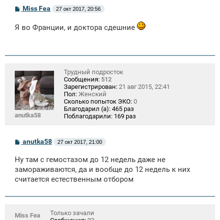
С
Miss Fea
27 окт 2017, 20:56
о
о
Я во Франции, и доктора сдешние
б
щ
е
н
и
е
Трудный подросток
Сообщения:
512
Зарегистрирован:
21 авг 2015, 22:41
Пол:
Женский
Сколько попыток ЭКО:
0
Благодарил (а):
465 раз
anutka58
Поблагодарили:
169 раз
С
anutka58
27 окт 2017, 21:00
о
о
Ну там с гемостазом до 12 недель даже не
б
щ
замораживаются, да и вообще до 12 недель к них
е
считается естественным отбором
н
и
е
Только зачали
Miss Fea