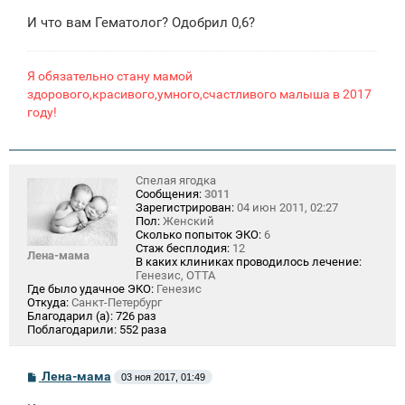
и
И что вам Гематолог? Одобрил 0,6?
е
Я обязательно стану мамой
здорового,красивого,умного,счастливого малыша в 2017
году!
Спелая ягодка
Сообщения:
3011
Зарегистрирован:
04 июн 2011, 02:27
Пол:
Женский
Сколько попыток ЭКО:
6
Стаж бесплодия:
12
Лена-мама
В каких клиниках проводилось лечение:
Генезис, ОТТА
Где было удачное ЭКО:
Генезис
Откуда:
Санкт-Петербург
Благодарил (а):
726 раз
Поблагодарили:
552 раза
С
Лена-мама
03 ноя 2017, 01:49
о
о