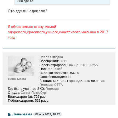
360 где то
н
и
Это где вы сдавали?
е
Я обязательно стану мамой
здорового,красивого,умного,счастливого малыша в 2017
году!
Спелая ягодка
Сообщения:
3011
Зарегистрирован:
04 июн 2011, 02:27
Пол:
Женский
Сколько попыток ЭКО:
6
Стаж бесплодия:
12
Лена-мама
В каких клиниках проводилось лечение:
Генезис, ОТТА
Где было удачное ЭКО:
Генезис
Откуда:
Санкт-Петербург
Благодарил (а):
726 раз
Поблагодарили:
552 раза
С
Лена-мама
02 ноя 2017, 18:42
о