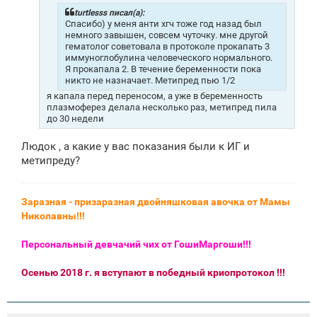
е
н
turtlesss писал(а):
и
Спасибо) у меня анти хгч тоже год назад был
е
немного завышен, совсем чуточку. мне другой
гематолог советовала в протоколе прокапать 3
иммуноглобулина человеческого нормального.
Я прокапала 2. В течение беременности пока
никто не назначает. Метипред пью 1/2
я капала перед переносом, а уже в беременность
плазмоферез делала несколько раз, метипред пила
до 30 недели
Людок , а какие у вас показания были к ИГ и
метипреду?
Заразная - призаразная двойняшковая авочка от Мамы
Николавны!!!
Персональный девчачий чих от ГошиМаргоши!!!
Осенью 2018 г. я вступают в победный криопротокол !!!