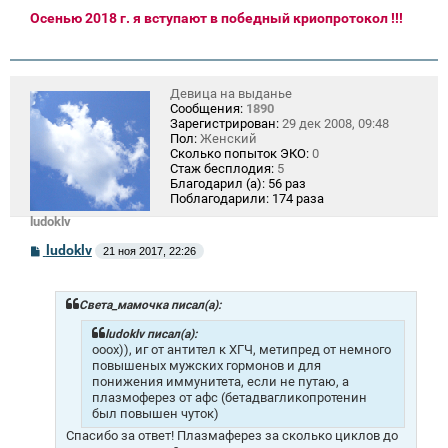
Осенью 2018 г. я вступают в победный криопротокол !!!
Девица на выданье
Сообщения:
1890
Зарегистрирован:
29 дек 2008, 09:48
Пол:
Женский
Сколько попыток ЭКО:
0
Стаж бесплодия:
5
Благодарил (а):
56 раз
Поблагодарили:
174 раза
ludoklv
С
ludoklv
21 ноя 2017, 22:26
о
о
б
щ
Света_мамочка писал(а):
е
н
ludoklv писал(а):
и
ооох)), иг от антител к ХГЧ, метипред от немного
е
повышеных мужских гормонов и для
понижения иммунитета, если не путаю, а
плазмоферез от афс (бетадвагликопротенин
был повышен чуток)
Спасибо за ответ! Плазмаферез за сколько циклов до