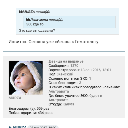
о
б
щ
MURZA писал(а):
е
н
Лена-мама писал(а):
и
360 где то
е
Это где вы сдавали?
Инвитро. Сегодня уже сбегала к Гематологу.
Девица на выданье
Сообщения:
1370
Зарегистрирован:
13 сен 2016, 13:01
Пол:
Женский
Сколько попыток ЭКО:
1
Стаж бесплодия:
3
В каких клиниках проводилось лечение:
Альтравита
Где было удачное ЭКО:
будет в
MURZA
Альтравите
Откуда:
Калуга
Благодарил (а):
559 раз
Поблагодарили:
434 раза
С
MURZA
02 ноя 2017, 19:09