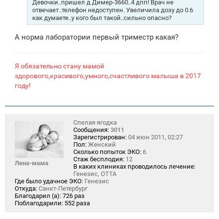
е
Девочки..пришел д Димер-3660..4 дпп! Врач не
н
отвечает..телефон недоступен. Увеличила дозу до 0.6
и
как думаете..у кого был такой..сильно опасно?
е
А норма лаборатории первый триместр какая?
Я обязательно стану мамой
здорового,красивого,умного,счастливого малыша в 2017
году!
Спелая ягодка
Сообщения:
3011
Зарегистрирован:
04 июн 2011, 02:27
Пол:
Женский
Сколько попыток ЭКО:
6
Стаж бесплодия:
12
Лена-мама
В каких клиниках проводилось лечение:
Генезис, ОТТА
Где было удачное ЭКО:
Генезис
Откуда:
Санкт-Петербург
Благодарил (а):
726 раз
Поблагодарили:
552 раза