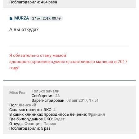
Поблагодарили:
434 раза
С
MURZA
27 окт 2017, 00:49
о
о
А вы откуда?
б
щ
е
н
и
е
Я обязательно стану мамой
здорового,красивого,умного,счастливого малыша в 2017
году!
Только зачали
Miss Fea
Сообщения:
23
Зарегистрирован:
03 авг 2017, 17:51
Пол:
Женский
Сколько попыток ЭКО:
4
В каких клиниках проводилось лечение:
Франция
Где было удачное ЭКО:
Будет!
Откуда:
Франция, Париж
Поблагодарили:
5 раз