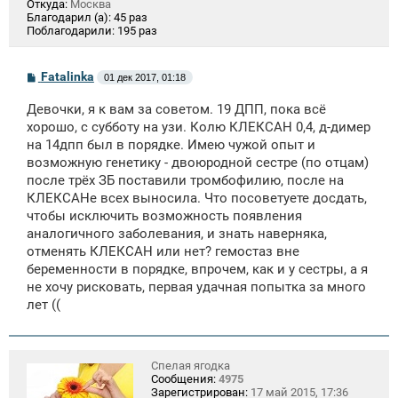
Откуда:
Москва
Благодарил (а):
45 раз
Поблагодарили:
195 раз
С
Fatalinka
01 дек 2017, 01:18
о
о
Девочки, я к вам за советом. 19 ДПП, пока всё
б
щ
хорошо, с субботу на узи. Колю КЛЕКСАН 0,4, д-димер
е
на 14дпп был в порядке. Имею чужой опыт и
н
возможную генетику - двоюродной сестре (по отцам)
и
е
после трёх ЗБ поставили тромбофилию, после на
КЛЕКСАНе всех выносила. Что посоветуете досдать,
чтобы исключить возможность появления
аналогичного заболевания, и знать наверняка,
отменять КЛЕКСАН или нет? гемостаз вне
беременности в порядке, впрочем, как и у сестры, а я
не хочу рисковать, первая удачная попытка за много
лет ((
Спелая ягодка
Сообщения:
4975
Зарегистрирован:
17 май 2015, 17:36