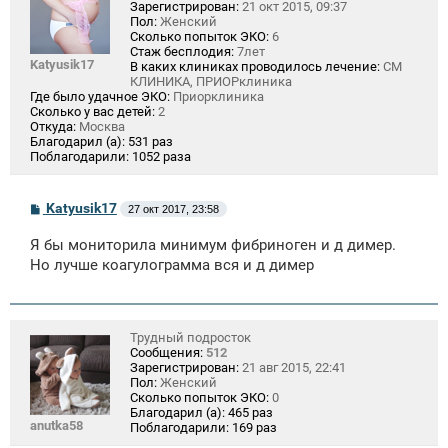
Зарегистрирован:
21 окт 2015, 09:37
Пол:
Женский
Сколько попыток ЭКО:
6
Стаж бесплодия:
7лет
Katyusik17
В каких клиниках проводилось лечение:
СМ
КЛИНИКА, ПРИОРклиника
Где было удачное ЭКО:
Приорклиника
Сколько у вас детей:
2
Откуда:
Москва
Благодарил (а):
531 раз
Поблагодарили:
1052 раза
С
Katyusik17
27 окт 2017, 23:58
о
о
Я бы мониторила минимум фибриноген и д димер.
б
щ
Но лучше коагулограмма вся и д димер
е
н
и
е
Трудный подросток
Сообщения:
512
Зарегистрирован:
21 авг 2015, 22:41
Пол:
Женский
Сколько попыток ЭКО:
0
Благодарил (а):
465 раз
anutka58
Поблагодарили:
169 раз