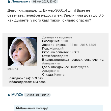
С
Лена-мама
01 ноя 2017, 23:40
о
о
Девочки..пришел д Димер-3660..4 дпп! Врач не
б
щ
отвечает..телефон недоступен. Увеличила дозу до 0.6
е
как думаете..у кого был такой..сильно опасно?
н
и
е
Девица на выданье
Сообщения:
1370
Зарегистрирован:
13 сен 2016, 13:01
Пол:
Женский
Сколько попыток ЭКО:
1
Стаж бесплодия:
3
В каких клиниках проводилось лечение:
Альтравита
Где было удачное ЭКО:
будет в
MURZA
Альтравите
Откуда:
Калуга
Благодарил (а):
559 раз
Поблагодарили:
434 раза
С
MURZA
02 ноя 2017, 01:52
о
о
б
щ
Лена-мама писал(а):