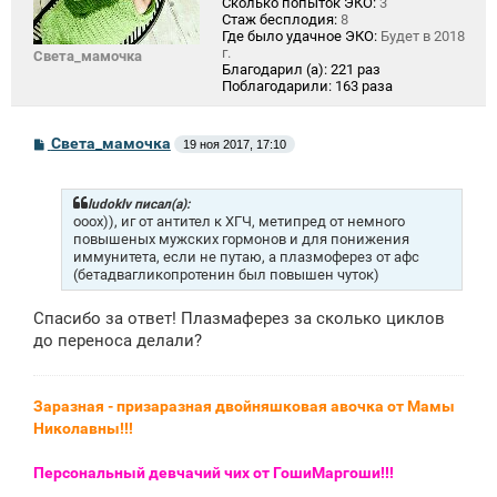
Сколько попыток ЭКО:
3
Стаж бесплодия:
8
Где было удачное ЭКО:
Будет в 2018
г.
Света_мамочка
Благодарил (а):
221 раз
Поблагодарили:
163 раза
С
Света_мамочка
19 ноя 2017, 17:10
о
о
б
щ
ludoklv писал(а):
е
ооох)), иг от антител к ХГЧ, метипред от немного
н
повышеных мужских гормонов и для понижения
и
иммунитета, если не путаю, а плазмоферез от афс
е
(бетадвагликопротенин был повышен чуток)
Спасибо за ответ! Плазмаферез за сколько циклов
до переноса делали?
Заразная - призаразная двойняшковая авочка от Мамы
Николавны!!!
Персональный девчачий чих от ГошиМаргоши!!!