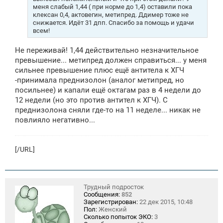
и
меня слабый 1,44 ( при норме до 1,4) оставили пока
е
клексан 0,4, актовегин, метипред. Ддимер тоже не
снижается. Идёт 31 дпп. Спасибо за помощь и удачи
всем!
Не переживай! 1,44 действительно незначительное
превышение... метипред должен справиться... у меня
сильнее превышение плюс ещё антитела к ХГЧ
-принимала преднизолон (аналог метипред, но
посильнее) и капали ещё октагам раз в 4 недели до
12 недели (но это против антител к ХГЧ). С
преднизолона сняли где-то на 11 неделе... никак не
повлияло негативно...
[/URL]
Трудный подросток
Сообщения:
852
Зарегистрирован:
22 дек 2015, 10:48
Пол:
Женский
Сколько попыток ЭКО:
3