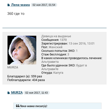
С
Лена-мама
02 ноя 2017, 01:54
о
о
360 где то
б
щ
е
н
и
е
Девица на выданье
Сообщения:
1370
Зарегистрирован:
13 сен 2016, 13:01
Пол:
Женский
Сколько попыток ЭКО:
1
Стаж бесплодия:
3
В каких клиниках проводилось лечение:
Альтравита
Где было удачное ЭКО:
будет в
MURZA
Альтравите
Откуда:
Калуга
Благодарил (а):
559 раз
Поблагодарили:
434 раза
С
MURZA
02 ноя 2017, 11:43
о
о
б
щ
Лена-мама писал(а):
е