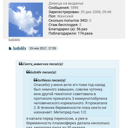
Девица на выданье
Сообщения:
1890
Зарегистрирован:
29 дек 2008, 09:48
Пол:
Женский
Сколько попыток ЭКО:
0
Стаж бесплодия:
5
Благодарил (а):
56 раз
Поблагодарили:
174 раза
ludoklv
С
ludoklv
19 ноя 2017, 17:05
о
о
б
щ
Света_мамочка писал(а):
е
н
ludoklv писал(а):
и
е
turtlesss писал(а):
Спасибо) у меня анти хгч тоже год назад
был немного завышен, совсем чуточку.
мне другой гематолог советовала в
протоколе прокапать 3 иммуноглобулина
человеческого нормального. Я прокапала
2. В течение беременности пока никто не
назначает. Метипред пью 1/2
я капала перед переносом, а уже в
беременность плазмоферез делала несколько
раз, метипред пила до 30 недели