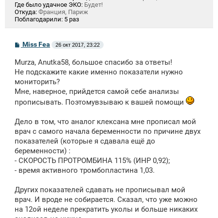
Где было удачное ЭКО:
Будет!
Откуда:
Франция, Париж
Поблагодарили:
5 раз
С
Miss Fea
26 окт 2017, 23:22
о
о
Murza, Anutka58, большое спасибо за ответы!
б
щ
Не подскажите какие именно показатели нужно
е
мониторить?
н
Мне, наверное, прийдется самой себе анализы
и
е
прописывать. Поэтомувзываю к вашей помощи
Дело в том, что аналог клексана мне прописал мой
врач с самого начала беременности по причине двух
показателей (которые я сдавала ещё до
беременности) :
- СКОРОСТЬ ПРОТРОМБИНА 115% (ИНР 0,92);
- время активного тромбопластина 1,03.
Других показателей сдавать не прописывал мой
врач. И вроде не собирается. Сказал, что уже можно
на 12ой неделе прекратить уколы и больше никаких