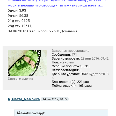
моря, и веришь что свободен ты и жизнь лишь начата...
5д-хгч 3,93
9д-хгч 56,38
21д-хгч-9125
28д-хгч 12611,
09.06.2016 Свершилось.2950г.Доченька
Задорная первоклашка
Сообщения:
471
Зарегистрирован:
23 янв 2016, 09:42
Пол:
Женский
Сколько попыток ЭКО:
3
Стаж бесплодия:
8
Где было удачное ЭКО:
Будет в 2018
г.
Света_мамочка
Благодарил (а):
221 раз
Поблагодарили:
163 раза
С
Света_мамочка
14 ноя 2017, 10:35
о
о
б
щ
ludoklv писал(а):