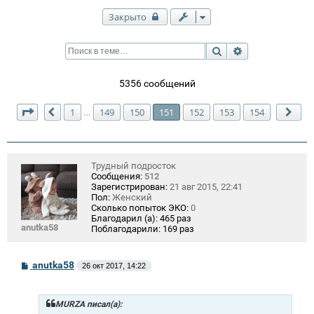
Закрыто
Поиск
Расширенный п
5356 сообщений
Страница
151
из
154
1
149
150
151
152
153
154
…
Пред.
Сле
Трудный подросток
Сообщения:
512
Зарегистрирован:
21 авг 2015, 22:41
Пол:
Женский
Сколько попыток ЭКО:
0
Благодарил (а):
465 раз
anutka58
Поблагодарили:
169 раз
С
anutka58
26 окт 2017, 14:22
о
о
б
щ
MURZA писал(а):
е