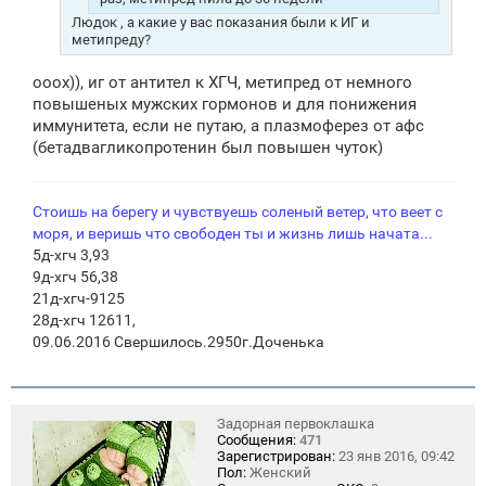
Людок , а какие у вас показания были к ИГ и
метипреду?
ооох)), иг от антител к ХГЧ, метипред от немного
повышеных мужских гормонов и для понижения
иммунитета, если не путаю, а плазмоферез от афс
(бетадвагликопротенин был повышен чуток)
Стоишь на берегу и чувствуешь соленый ветер, что веет с
моря, и веришь что свободен ты и жизнь лишь начата...
5д-хгч 3,93
9д-хгч 56,38
21д-хгч-9125
28д-хгч 12611,
09.06.2016 Свершилось.2950г.Доченька
Задорная первоклашка
Сообщения:
471
Зарегистрирован:
23 янв 2016, 09:42
Пол:
Женский