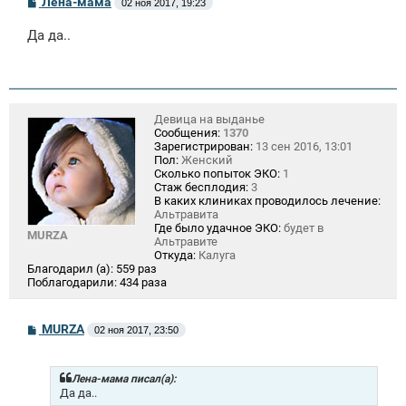
Лена-мама
02 ноя 2017, 19:23
о
о
Да да..
б
щ
е
н
и
е
Девица на выданье
Сообщения:
1370
Зарегистрирован:
13 сен 2016, 13:01
Пол:
Женский
Сколько попыток ЭКО:
1
Стаж бесплодия:
3
В каких клиниках проводилось лечение:
Альтравита
Где было удачное ЭКО:
будет в
MURZA
Альтравите
Откуда:
Калуга
Благодарил (а):
559 раз
Поблагодарили:
434 раза
С
MURZA
02 ноя 2017, 23:50
о
о
б
щ
Лена-мама писал(а):
е
Да да..
н