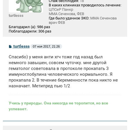
Стаж бесплодия:
18
В каких клиниках проводилось лечение:
ЦПСиР Панкр
ММА Сеченова, ФЕВ
turtlesss
Где было удачное ЭКО:
ММА Сеченова
врач ФЕВ
Благодарил (а):
986 раз
Поблагодарили:
306 раз
С
turtlesss
07 ноя 2017, 21:26
о
о
Спасибо) у меня анти хгч тоже год назад был
б
щ
немного завышен, совсем чуточку. мне другой
е
гематолог советовала в протоколе прокапать 3
н
иммуноглобулина человеческого нормального. Я
и
е
прокапала 2. В течение беременности пока никто не
назначает. Метипред пью 1/2
Учись у природы. Она никогда не торопится, но все
успевает.