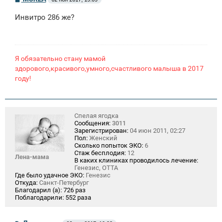
о
о
Инвитро 286 же?
б
щ
е
н
и
е
Я обязательно стану мамой
здорового,красивого,умного,счастливого малыша в 2017
году!
Спелая ягодка
Сообщения:
3011
Зарегистрирован:
04 июн 2011, 02:27
Пол:
Женский
Сколько попыток ЭКО:
6
Стаж бесплодия:
12
Лена-мама
В каких клиниках проводилось лечение:
Генезис, ОТТА
Где было удачное ЭКО:
Генезис
Откуда:
Санкт-Петербург
Благодарил (а):
726 раз
Поблагодарили:
552 раза
С