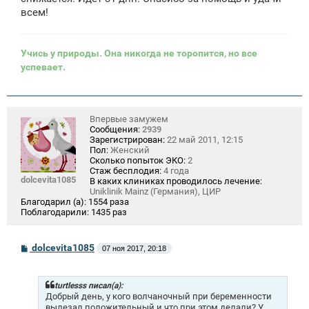
всем!
Учись у природы. Она никогда не торопится, но все
успевает.
Впервые замужем
Сообщения:
2939
Зарегистрирован:
22 май 2011, 12:15
Пол:
Женский
Сколько попыток ЭКО:
2
Стаж бесплодия:
4 года
dolcevita1085
В каких клиниках проводилось лечение:
Uniklinik Mainz (Германия), ЦИР
Благодарил (а):
1554 раза
Поблагодарили:
1435 раз
С
dolcevita1085
07 ноя 2017, 20:18
о
о
б
щ
turtlesss писал(а):
е
Добрый день, у кого волчаночный при беременности
н
вылезал положительный и что при этом делали? У