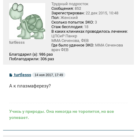
Трудный подросток
Сообщения:
852
Зарегистрирован:
22 дек 2015, 10:48
Пол:
Женский
Сколько попыток ЭКО:
3
Стаж бесплодия:
18
В каких клиниках проводилось лечение:
ЦПСиР Панкр
ММА Сеченова, ФЕВ
turtlesss
Где было удачное ЭКО:
ММА Сеченова
врач ФЕВ
Благодарил (а):
986 раз
Поблагодарили:
306 раз
С
turtlesss
14 ноя 2017, 17:49
о
о
А к плазмаферезу?
б
щ
е
н
и
е
Учись у природы. Она никогда не торопится, но все
успевает.