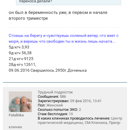
переноса делали?
он был в беременность уже, в первом и начале
второго триместре
Стоишь на берегу и чувствуешь соленый ветер, что веет с
моря, и веришь что свободен ты и жизнь лишь начата...
5д-хгч 3,93
9д-хгч 56,38
21д-хгч-9125
28д-хгч 12611,
09.06.2016 Свершилось.2950г.Доченька
Трудный подросток
Сообщения:
586
Зарегистрирован:
09 фев 2016, 13:41
Пол:
Женский
Сколько попыток ЭКО:
2
Стаж бесплодия:
10
Fatalinka
В каких клиниках проводилось лечение:
Центр
практической медицины, СМ-Клиника, Приор-
клиник