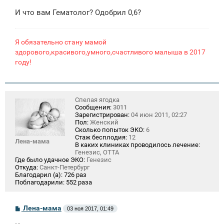
и
И что вам Гематолог? Одобрил 0,6?
е
Я обязательно стану мамой
здорового,красивого,умного,счастливого малыша в 2017
году!
Спелая ягодка
Сообщения:
3011
Зарегистрирован:
04 июн 2011, 02:27
Пол:
Женский
Сколько попыток ЭКО:
6
Стаж бесплодия:
12
Лена-мама
В каких клиниках проводилось лечение:
Генезис, ОТТА
Где было удачное ЭКО:
Генезис
Откуда:
Санкт-Петербург
Благодарил (а):
726 раз
Поблагодарили:
552 раза
С
Лена-мама
03 ноя 2017, 01:49
о
о