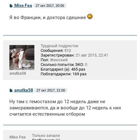
С
Miss Fea
27 окт 2017, 20:56
о
о
Я во Франции, и доктора сдешние
б
щ
е
н
и
е
Трудный подросток
Сообщения:
512
Зарегистрирован:
21 авг 2015, 22:41
Пол:
Женский
Сколько попыток ЭКО:
0
Благодарил (а):
465 раз
anutka58
Поблагодарили:
169 раз
С
anutka58
27 окт 2017, 21:00
о
о
Ну там с гемостазом до 12 недель даже не
б
щ
замораживаются, да и вообще до 12 недель к них
е
считается естественным отбором
н
и
е
Только зачали
Miss Fea