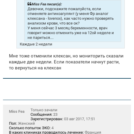
н
Miss Fea писал(а):
и
Девочки, подскажите пожалуйста, если
е
отменяете антикоагулянт (у меня Фр аналог
клексана - lovenox), как часто нужно проверять
анализом крови, что все ок?
У меня сейчас 3 месяц беременности, врач
говорит можно отменить уже на 12ой неделе и
не париться....
Каждые 2 недели
Мне тоже отменили клексан, но мониторить сказали
каждые две недели. Если показатели начнут расти,
то вернуться на клексан
Только зачали
Miss Fea
Сообщения:
23
Зарегистрирован:
03 авг 2017, 17:51
Пол:
Женский
Сколько попыток ЭКО:
4
В каких клиниках проводилось лечение:
Франция