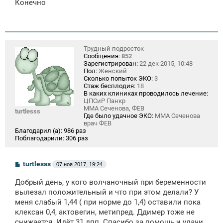
Конечно
б
щ
е
н
и
е
Трудный подросток
Сообщения:
852
Зарегистрирован:
22 дек 2015, 10:48
Пол:
Женский
Сколько попыток ЭКО:
3
Стаж бесплодия:
18
В каких клиниках проводилось лечение:
ЦПСиР Панкр
ММА Сеченова, ФЕВ
turtlesss
Где было удачное ЭКО:
ММА Сеченова
врач ФЕВ
Благодарил (а):
986 раз
Поблагодарили:
306 раз
С
turtlesss
07 ноя 2017, 19:24
о
о
Добрый день, у кого волчаночный при беременности
б
щ
вылезал положительный и что при этом делали? У
е
меня слабый 1,44 ( при норме до 1,4) оставили пока
н
клексан 0,4, актовегин, метипред. Ддимер тоже не
и
е
снижается. Идёт 31 дпп. Спасибо за помощь и удачи