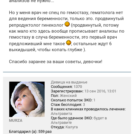
анализов не нужно...
Но у меня врач не спец по гемостазу, гематолога нет
для ведения беременности, только это. продвинутый
репродуктолог гинеколог
(продвинутый, потому
как мало кто здесь вообще прописывает анализы по
гемостазу в случа беременности, это первый врач
предложивший мне такое
, остальные ждут 6
выкидышей, чтобы копать глубже ).
Спасибо заранее за ваши советы, девочки!
Девица на выданье
Сообщения:
1370
Зарегистрирован:
13 сен 2016, 13:01
Пол:
Женский
Сколько попыток ЭКО:
1
Стаж бесплодия:
3
В каких клиниках проводилось лечение:
Альтравита
Где было удачное ЭКО:
будет в
MURZA
Альтравите
Откуда:
Калуга
Благодарил (а):
559 раз