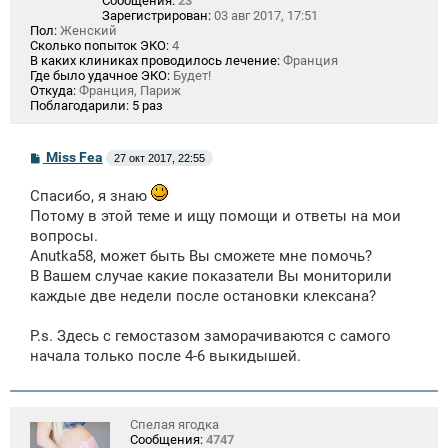
Сообщения:
23
Зарегистрирован:
03 авг 2017, 17:51
Пол:
Женский
Сколько попыток ЭКО:
4
В каких клиниках проводилось лечение:
Франция
Где было удачное ЭКО:
Будет!
Откуда:
Франция, Париж
Поблагодарили:
5 раз
С
Miss Fea
27 окт 2017, 22:55
о
о
Спасибо, я знаю
б
щ
Потому в этой теме и ищу помощи и ответы на мои
е
вопросы.
н
и
Anutka58, может быть Вы сможете мне помочь?
е
В Вашем случае какие показатели Вы мониторили
каждые две недели после остановки клексана?
P.s. Здесь с гемостазом заморачиваются с самого
начала только после 4-6 выкидышей.
Спелая ягодка
Сообщения:
4747