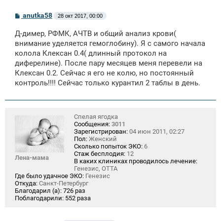
С
anutka58
28 окт 2017, 00:00
о
о
Д-димер, РФМК, АЧТВ и общий анализ крови(
б
щ
внимание уделяется гемоглобину). Я с самого начала
е
колола Клексан 0.4( длинный протокол на
н
диферелине). После пару месяцев меня перевели на
и
е
Клексан 0.2. Сейчас я его не колю, но постоянный
контроль!!!! Сейчас только курантил 2 таблы в день.
Спелая ягодка
Сообщения:
3011
Зарегистрирован:
04 июн 2011, 02:27
Пол:
Женский
Сколько попыток ЭКО:
6
Стаж бесплодия:
12
Лена-мама
В каких клиниках проводилось лечение:
Генезис, ОТТА
Где было удачное ЭКО:
Генезис
Откуда:
Санкт-Петербург
Благодарил (а):
726 раз
Поблагодарили:
552 раза