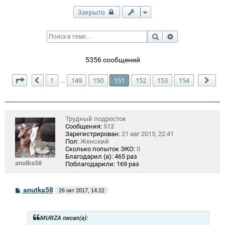
Закрыто
Поиск
Расширенный п
5356 сообщений
Страница
151
из
154
1
149
150
151
152
153
154
…
Пред.
Сле
Трудный подросток
Сообщения:
512
Зарегистрирован:
21 авг 2015, 22:41
Пол:
Женский
Сколько попыток ЭКО:
0
Благодарил (а):
465 раз
anutka58
Поблагодарили:
169 раз
С
anutka58
26 окт 2017, 14:22
о
о
б
щ
MURZA писал(а):
е