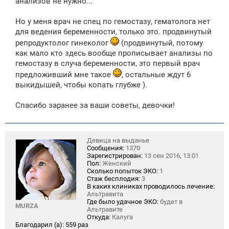
анализов не нужно...
Но у меня врач не спец по гемостазу, гематолога нет
для ведения беременности, только это. продвинутый
репродуктолог гинеколог
(продвинутый, потому
как мало кто здесь вообще прописывает анализы по
гемостазу в случа беременности, это первый врач
предложивший мне такое
, остальные ждут 6
выкидышей, чтобы копать глубже ).
Спасибо заранее за ваши советы, девочки!
Девица на выданье
Сообщения:
1370
Зарегистрирован:
13 сен 2016, 13:01
Пол:
Женский
Сколько попыток ЭКО:
1
Стаж бесплодия:
3
В каких клиниках проводилось лечение:
Альтравита
Где было удачное ЭКО:
будет в
MURZA
Альтравите
Откуда:
Калуга
Благодарил (а):
559 раз