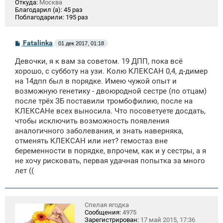
Откуда:
Москва
Благодарил (а):
45 раз
Поблагодарили:
195 раз
С
Fatalinka
01 дек 2017, 01:18
о
о
Девочки, я к вам за советом. 19 ДПП, пока всё
б
щ
хорошо, с субботу на узи. Колю КЛЕКСАН 0,4, д-димер
е
на 14дпп был в порядке. Имею чужой опыт и
н
возможную генетику - двоюродной сестре (по отцам)
и
е
после трёх ЗБ поставили тромбофилию, после на
КЛЕКСАНе всех выносила. Что посоветуете досдать,
чтобы исключить возможность появления
аналогичного заболевания, и знать наверняка,
отменять КЛЕКСАН или нет? гемостаз вне
беременности в порядке, впрочем, как и у сестры, а я
не хочу рисковать, первая удачная попытка за много
лет ((
Спелая ягодка
Сообщения:
4975
Зарегистрирован:
17 май 2015, 17:36