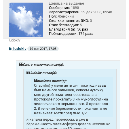
Девица на выданье
Сообщения:
1890
Зарегистрирован:
29 дек 2008, 09:48
Пол:
Женский
Сколько попыток ЭКО:
0
Стаж бесплодия:
5
Благодарил (а):
56 раз
Поблагодарили:
174 раза
ludoklv
С
ludoklv
19 ноя 2017, 17:05
о
о
б
щ
Света_мамочка писал(а):
е
н
ludoklv писал(а):
и
е
turtlesss писал(а):
Спасибо) у меня анти хгч тоже год назад
был немного завышен, совсем чуточку.
мне другой гематолог советовала в
протоколе прокапать 3 иммуноглобулина
человеческого нормального. Я прокапала
2. В течение беременности пока никто не
назначает. Метипред пью 1/2
я капала перед переносом, а уже в
беременность плазмоферез делала несколько
раз, метипред пила до 30 недели