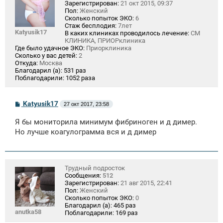
Зарегистрирован:
21 окт 2015, 09:37
Пол:
Женский
Сколько попыток ЭКО:
6
Стаж бесплодия:
7лет
Katyusik17
В каких клиниках проводилось лечение:
СМ
КЛИНИКА, ПРИОРклиника
Где было удачное ЭКО:
Приорклиника
Сколько у вас детей:
2
Откуда:
Москва
Благодарил (а):
531 раз
Поблагодарили:
1052 раза
С
Katyusik17
27 окт 2017, 23:58
о
о
Я бы мониторила минимум фибриноген и д димер.
б
щ
Но лучше коагулограмма вся и д димер
е
н
и
е
Трудный подросток
Сообщения:
512
Зарегистрирован:
21 авг 2015, 22:41
Пол:
Женский
Сколько попыток ЭКО:
0
Благодарил (а):
465 раз
anutka58
Поблагодарили:
169 раз