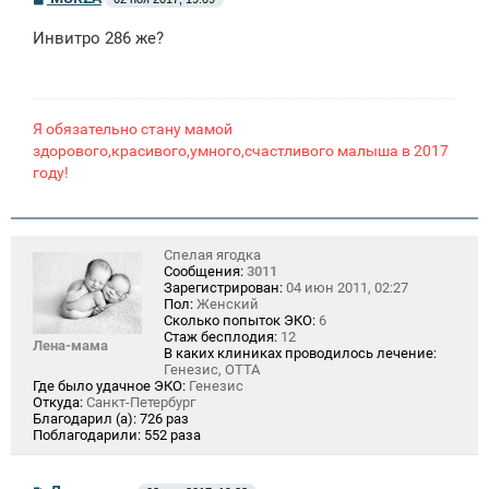
о
о
Инвитро 286 же?
б
щ
е
н
и
е
Я обязательно стану мамой
здорового,красивого,умного,счастливого малыша в 2017
году!
Спелая ягодка
Сообщения:
3011
Зарегистрирован:
04 июн 2011, 02:27
Пол:
Женский
Сколько попыток ЭКО:
6
Стаж бесплодия:
12
Лена-мама
В каких клиниках проводилось лечение:
Генезис, ОТТА
Где было удачное ЭКО:
Генезис
Откуда:
Санкт-Петербург
Благодарил (а):
726 раз
Поблагодарили:
552 раза
С