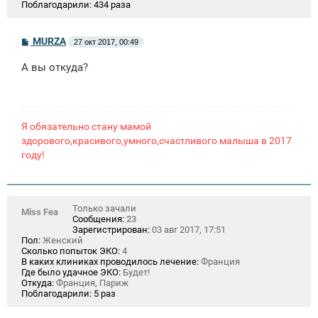
Поблагодарили:
434 раза
С
MURZA
27 окт 2017, 00:49
о
о
А вы откуда?
б
щ
е
н
и
е
Я обязательно стану мамой
здорового,красивого,умного,счастливого малыша в 2017
году!
Только зачали
Miss Fea
Сообщения:
23
Зарегистрирован:
03 авг 2017, 17:51
Пол:
Женский
Сколько попыток ЭКО:
4
В каких клиниках проводилось лечение:
Франция
Где было удачное ЭКО:
Будет!
Откуда:
Франция, Париж
Поблагодарили:
5 раз