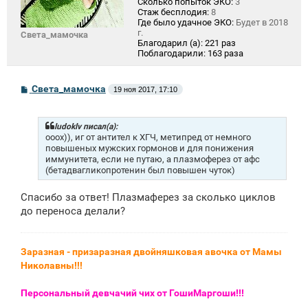
Сколько попыток ЭКО:
3
Стаж бесплодия:
8
Где было удачное ЭКО:
Будет в 2018
г.
Света_мамочка
Благодарил (а):
221 раз
Поблагодарили:
163 раза
С
Света_мамочка
19 ноя 2017, 17:10
о
о
б
щ
ludoklv писал(а):
е
ооох)), иг от антител к ХГЧ, метипред от немного
н
повышеных мужских гормонов и для понижения
и
иммунитета, если не путаю, а плазмоферез от афс
е
(бетадвагликопротенин был повышен чуток)
Спасибо за ответ! Плазмаферез за сколько циклов
до переноса делали?
Заразная - призаразная двойняшковая авочка от Мамы
Николавны!!!
Персональный девчачий чих от ГошиМаргоши!!!