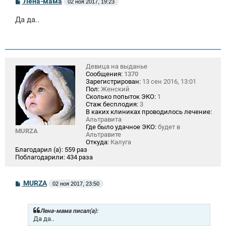
Лена-мама
02 ноя 2017, 19:23
о
о
Да да..
б
щ
е
н
и
е
Девица на выданье
Сообщения:
1370
Зарегистрирован:
13 сен 2016, 13:01
Пол:
Женский
Сколько попыток ЭКО:
1
Стаж бесплодия:
3
В каких клиниках проводилось лечение:
Альтравита
Где было удачное ЭКО:
будет в
MURZA
Альтравите
Откуда:
Калуга
Благодарил (а):
559 раз
Поблагодарили:
434 раза
С
MURZA
02 ноя 2017, 23:50
о
о
б
щ
Лена-мама писал(а):
е
Да да..
н