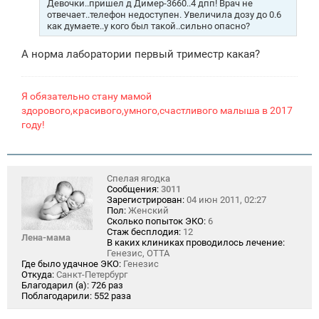
е
Девочки..пришел д Димер-3660..4 дпп! Врач не
н
отвечает..телефон недоступен. Увеличила дозу до 0.6
и
как думаете..у кого был такой..сильно опасно?
е
А норма лаборатории первый триместр какая?
Я обязательно стану мамой
здорового,красивого,умного,счастливого малыша в 2017
году!
Спелая ягодка
Сообщения:
3011
Зарегистрирован:
04 июн 2011, 02:27
Пол:
Женский
Сколько попыток ЭКО:
6
Стаж бесплодия:
12
Лена-мама
В каких клиниках проводилось лечение:
Генезис, ОТТА
Где было удачное ЭКО:
Генезис
Откуда:
Санкт-Петербург
Благодарил (а):
726 раз
Поблагодарили:
552 раза