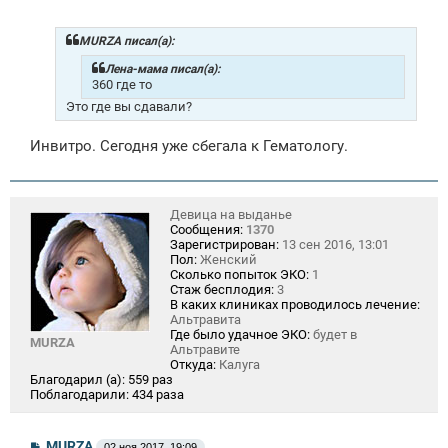
о
б
щ
MURZA писал(а):
е
н
Лена-мама писал(а):
и
360 где то
е
Это где вы сдавали?
Инвитро. Сегодня уже сбегала к Гематологу.
Девица на выданье
Сообщения:
1370
Зарегистрирован:
13 сен 2016, 13:01
Пол:
Женский
Сколько попыток ЭКО:
1
Стаж бесплодия:
3
В каких клиниках проводилось лечение:
Альтравита
Где было удачное ЭКО:
будет в
MURZA
Альтравите
Откуда:
Калуга
Благодарил (а):
559 раз
Поблагодарили:
434 раза
С
MURZA
02 ноя 2017, 19:09