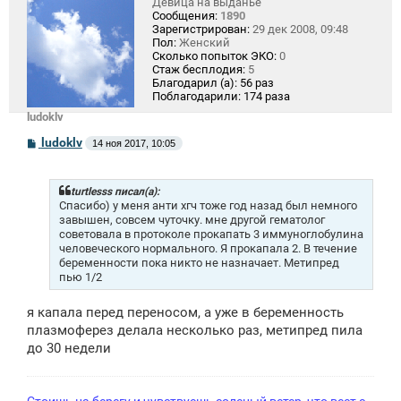
Девица на выданье
Сообщения:
1890
Зарегистрирован:
29 дек 2008, 09:48
Пол:
Женский
Сколько попыток ЭКО:
0
Стаж бесплодия:
5
Благодарил (а):
56 раз
Поблагодарили:
174 раза
ludoklv
С
ludoklv
14 ноя 2017, 10:05
о
о
б
щ
turtlesss писал(а):
е
Спасибо) у меня анти хгч тоже год назад был немного
н
завышен, совсем чуточку. мне другой гематолог
и
советовала в протоколе прокапать 3 иммуноглобулина
е
человеческого нормального. Я прокапала 2. В течение
беременности пока никто не назначает. Метипред
пью 1/2
я капала перед переносом, а уже в беременность
плазмоферез делала несколько раз, метипред пила
до 30 недели
Стоишь на берегу и чувствуешь соленый ветер, что веет с