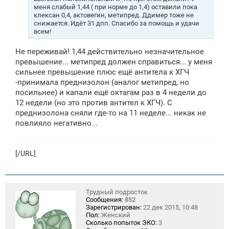
и
меня слабый 1,44 ( при норме до 1,4) оставили пока
е
клексан 0,4, актовегин, метипред. Ддимер тоже не
снижается. Идёт 31 дпп. Спасибо за помощь и удачи
всем!
Не переживай! 1,44 действительно незначительное
превышение... метипред должен справиться... у меня
сильнее превышение плюс ещё антитела к ХГЧ
-принимала преднизолон (аналог метипред, но
посильнее) и капали ещё октагам раз в 4 недели до
12 недели (но это против антител к ХГЧ). С
преднизолона сняли где-то на 11 неделе... никак не
повлияло негативно...
[/URL]
Трудный подросток
Сообщения:
852
Зарегистрирован:
22 дек 2015, 10:48
Пол:
Женский
Сколько попыток ЭКО:
3