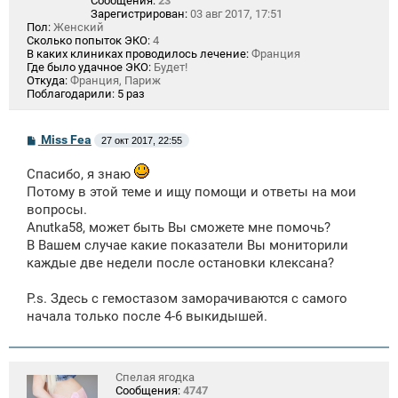
Сообщения:
23
Зарегистрирован:
03 авг 2017, 17:51
Пол:
Женский
Сколько попыток ЭКО:
4
В каких клиниках проводилось лечение:
Франция
Где было удачное ЭКО:
Будет!
Откуда:
Франция, Париж
Поблагодарили:
5 раз
С
Miss Fea
27 окт 2017, 22:55
о
о
Спасибо, я знаю
б
щ
Потому в этой теме и ищу помощи и ответы на мои
е
вопросы.
н
и
Anutka58, может быть Вы сможете мне помочь?
е
В Вашем случае какие показатели Вы мониторили
каждые две недели после остановки клексана?
P.s. Здесь с гемостазом заморачиваются с самого
начала только после 4-6 выкидышей.
Спелая ягодка
Сообщения:
4747