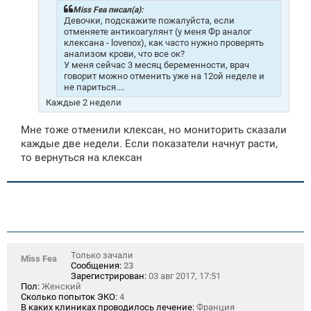
н
Miss Fea писал(а):
и
Девочки, подскажите пожалуйста, если
е
отменяете антикоагулянт (у меня Фр аналог
клексана - lovenox), как часто нужно проверять
анализом крови, что все ок?
У меня сейчас 3 месяц беременности, врач
говорит можно отменить уже на 12ой неделе и
не париться....
Каждые 2 недели
Мне тоже отменили клексан, но мониторить сказали
каждые две недели. Если показатели начнут расти,
то вернуться на клексан
Только зачали
Miss Fea
Сообщения:
23
Зарегистрирован:
03 авг 2017, 17:51
Пол:
Женский
Сколько попыток ЭКО:
4
В каких клиниках проводилось лечение:
Франция