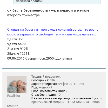
переноса делали?
он был в беременность уже, в первом и начале
второго триместре
Стоишь на берегу и чувствуешь соленый ветер, что веет с
моря, и веришь что свободен ты и жизнь лишь начата...
5д-хгч 3,93
9д-хгч 56,38
21д-хгч-9125
28д-хгч 12611,
09.06.2016 Свершилось.2950г.Доченька
Трудный подросток
Сообщения:
586
Зарегистрирован:
09 фев 2016, 13:41
Пол:
Женский
Сколько попыток ЭКО:
2
Стаж бесплодия:
10
Fatalinka
В каких клиниках проводилось лечение:
Центр
практической медицины, СМ-Клиника, Приор-
клиник