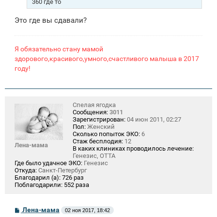
360 где то
н
и
Это где вы сдавали?
е
Я обязательно стану мамой
здорового,красивого,умного,счастливого малыша в 2017
году!
Спелая ягодка
Сообщения:
3011
Зарегистрирован:
04 июн 2011, 02:27
Пол:
Женский
Сколько попыток ЭКО:
6
Стаж бесплодия:
12
Лена-мама
В каких клиниках проводилось лечение:
Генезис, ОТТА
Где было удачное ЭКО:
Генезис
Откуда:
Санкт-Петербург
Благодарил (а):
726 раз
Поблагодарили:
552 раза
С
Лена-мама
02 ноя 2017, 18:42
о