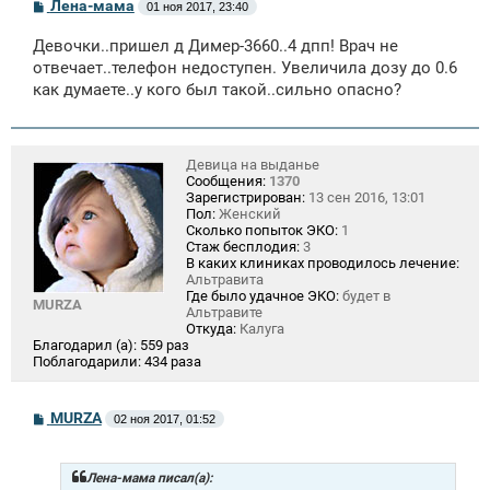
С
Лена-мама
01 ноя 2017, 23:40
о
о
Девочки..пришел д Димер-3660..4 дпп! Врач не
б
щ
отвечает..телефон недоступен. Увеличила дозу до 0.6
е
как думаете..у кого был такой..сильно опасно?
н
и
е
Девица на выданье
Сообщения:
1370
Зарегистрирован:
13 сен 2016, 13:01
Пол:
Женский
Сколько попыток ЭКО:
1
Стаж бесплодия:
3
В каких клиниках проводилось лечение:
Альтравита
Где было удачное ЭКО:
будет в
MURZA
Альтравите
Откуда:
Калуга
Благодарил (а):
559 раз
Поблагодарили:
434 раза
С
MURZA
02 ноя 2017, 01:52
о
о
б
щ
Лена-мама писал(а):