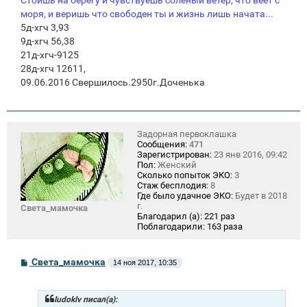
моря, и веришь что свободен ты и жизнь лишь начата...
5д-хгч 3,93
9д-хгч 56,38
21д-хгч-9125
28д-хгч 12611,
09.06.2016 Свершилось.2950г.Доченька
Задорная первоклашка
Сообщения:
471
Зарегистрирован:
23 янв 2016, 09:42
Пол:
Женский
Сколько попыток ЭКО:
3
Стаж бесплодия:
8
Где было удачное ЭКО:
Будет в 2018
г.
Света_мамочка
Благодарил (а):
221 раз
Поблагодарили:
163 раза
С
Света_мамочка
14 ноя 2017, 10:35
о
о
б
щ
ludoklv писал(а):