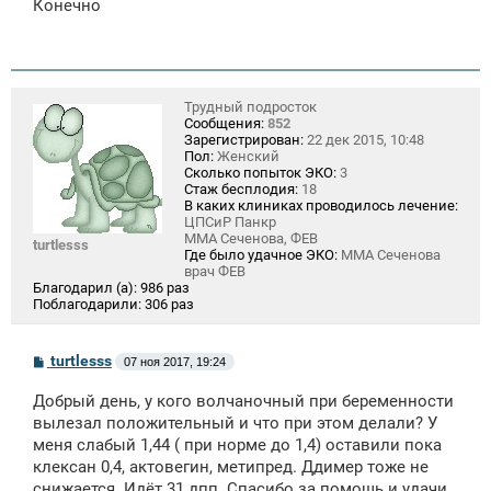
Конечно
б
щ
е
н
и
е
Трудный подросток
Сообщения:
852
Зарегистрирован:
22 дек 2015, 10:48
Пол:
Женский
Сколько попыток ЭКО:
3
Стаж бесплодия:
18
В каких клиниках проводилось лечение:
ЦПСиР Панкр
ММА Сеченова, ФЕВ
turtlesss
Где было удачное ЭКО:
ММА Сеченова
врач ФЕВ
Благодарил (а):
986 раз
Поблагодарили:
306 раз
С
turtlesss
07 ноя 2017, 19:24
о
о
Добрый день, у кого волчаночный при беременности
б
щ
вылезал положительный и что при этом делали? У
е
меня слабый 1,44 ( при норме до 1,4) оставили пока
н
клексан 0,4, актовегин, метипред. Ддимер тоже не
и
е
снижается. Идёт 31 дпп. Спасибо за помощь и удачи