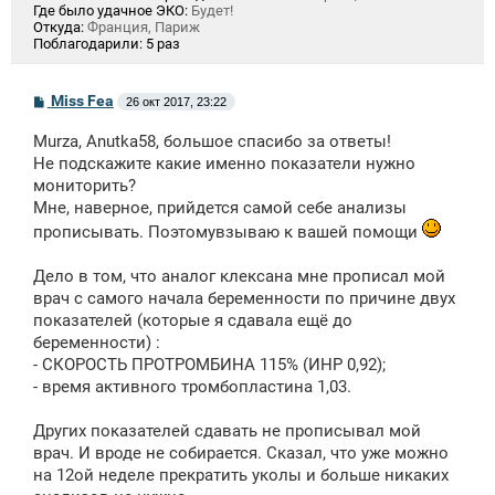
Где было удачное ЭКО:
Будет!
Откуда:
Франция, Париж
Поблагодарили:
5 раз
С
Miss Fea
26 окт 2017, 23:22
о
о
Murza, Anutka58, большое спасибо за ответы!
б
щ
Не подскажите какие именно показатели нужно
е
мониторить?
н
Мне, наверное, прийдется самой себе анализы
и
е
прописывать. Поэтомувзываю к вашей помощи
Дело в том, что аналог клексана мне прописал мой
врач с самого начала беременности по причине двух
показателей (которые я сдавала ещё до
беременности) :
- СКОРОСТЬ ПРОТРОМБИНА 115% (ИНР 0,92);
- время активного тромбопластина 1,03.
Других показателей сдавать не прописывал мой
врач. И вроде не собирается. Сказал, что уже можно
на 12ой неделе прекратить уколы и больше никаких