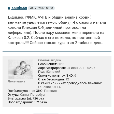
С
anutka58
28 окт 2017, 00:00
о
о
Д-димер, РФМК, АЧТВ и общий анализ крови(
б
щ
внимание уделяется гемоглобину). Я с самого начала
е
колола Клексан 0.4( длинный протокол на
н
диферелине). После пару месяцев меня перевели на
и
е
Клексан 0.2. Сейчас я его не колю, но постоянный
контроль!!!! Сейчас только курантил 2 таблы в день.
Спелая ягодка
Сообщения:
3011
Зарегистрирован:
04 июн 2011, 02:27
Пол:
Женский
Сколько попыток ЭКО:
6
Стаж бесплодия:
12
Лена-мама
В каких клиниках проводилось лечение:
Генезис, ОТТА
Где было удачное ЭКО:
Генезис
Откуда:
Санкт-Петербург
Благодарил (а):
726 раз
Поблагодарили:
552 раза