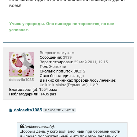
всем!
Учись у природы. Она никогда не торопится, но все
успевает.
Впервые замужем
Сообщения:
2939
Зарегистрирован:
22 май 2011, 12:15
Пол:
Женский
Сколько попыток ЭКО:
2
Стаж бесплодия:
4 года
dolcevita1085
В каких клиниках проводилось лечение:
Uniklinik Mainz (Германия), ЦИР
Благодарил (а):
1554 раза
Поблагодарили:
1435 раз
С
dolcevita1085
07 ноя 2017, 20:18
о
о
б
щ
turtlesss писал(а):
е
Добрый день, у кого волчаночный при беременности
н
вылезал положительный и что при этом делали? У