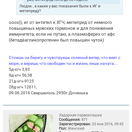
Людок , а какие у вас показания были к ИГ и
метипреду?
ооох)), иг от антител к ХГЧ, метипред от немного
повышеных мужских гормонов и для понижения
иммунитета, если не путаю, а плазмоферез от афс
(бетадвагликопротенин был повышен чуток)
Стоишь на берегу и чувствуешь соленый ветер, что веет с
моря, и веришь что свободен ты и жизнь лишь начата...
5д-хгч 3,93
9д-хгч 56,38
21д-хгч-9125
28д-хгч 12611,
09.06.2016 Свершилось.2950г.Доченька
Задорная первоклашка
Сообщения:
471
Зарегистрирован:
23 янв 2016, 09:42
Пол:
Женский