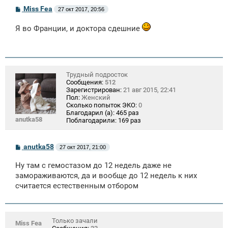
С
Miss Fea
27 окт 2017, 20:56
о
о
Я во Франции, и доктора сдешние
б
щ
е
н
и
е
Трудный подросток
Сообщения:
512
Зарегистрирован:
21 авг 2015, 22:41
Пол:
Женский
Сколько попыток ЭКО:
0
Благодарил (а):
465 раз
anutka58
Поблагодарили:
169 раз
С
anutka58
27 окт 2017, 21:00
о
о
Ну там с гемостазом до 12 недель даже не
б
щ
замораживаются, да и вообще до 12 недель к них
е
считается естественным отбором
н
и
е
Только зачали
Miss Fea