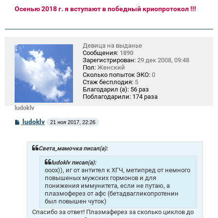
Осенью 2018 г. я вступают в победный криопротокол !!!
Девица на выданье
Сообщения:
1890
Зарегистрирован:
29 дек 2008, 09:48
Пол:
Женский
Сколько попыток ЭКО:
0
Стаж бесплодия:
5
Благодарил (а):
56 раз
Поблагодарили:
174 раза
ludoklv
С
ludoklv
21 ноя 2017, 22:26
о
о
б
щ
Света_мамочка писал(а):
е
н
ludoklv писал(а):
и
ооох)), иг от антител к ХГЧ, метипред от немного
е
повышеных мужских гормонов и для
понижения иммунитета, если не путаю, а
плазмоферез от афс (бетадвагликопротенин
был повышен чуток)
Спасибо за ответ! Плазмаферез за сколько циклов до