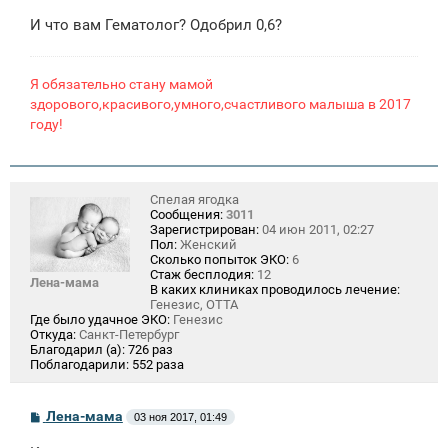
и
И что вам Гематолог? Одобрил 0,6?
е
Я обязательно стану мамой
здорового,красивого,умного,счастливого малыша в 2017
году!
Спелая ягодка
Сообщения:
3011
Зарегистрирован:
04 июн 2011, 02:27
Пол:
Женский
Сколько попыток ЭКО:
6
Стаж бесплодия:
12
Лена-мама
В каких клиниках проводилось лечение:
Генезис, ОТТА
Где было удачное ЭКО:
Генезис
Откуда:
Санкт-Петербург
Благодарил (а):
726 раз
Поблагодарили:
552 раза
С
Лена-мама
03 ноя 2017, 01:49
о
о