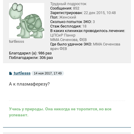
Трудный подросток
Сообщения:
852
Зарегистрирован:
22 дек 2015, 10:48
Пол:
Женский
Сколько попыток ЭКО:
3
Стаж бесплодия:
18
В каких клиниках проводилось лечение:
ЦПСиР Панкр
ММА Сеченова, ФЕВ
turtlesss
Где было удачное ЭКО:
ММА Сеченова
врач ФЕВ
Благодарил (а):
986 раз
Поблагодарили:
306 раз
С
turtlesss
14 ноя 2017, 17:49
о
о
А к плазмаферезу?
б
щ
е
н
и
е
Учись у природы. Она никогда не торопится, но все
успевает.