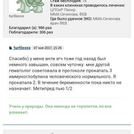
Стаж бесплодия:
18
В каких клиниках проводилось лечение:
ЦПСиР Панкр
ММА Сеченова, ФЕВ
turtlesss
Где было удачное ЭКО:
ММА Сеченова
врач ФЕВ
Благодарил (а):
986 раз
Поблагодарили:
306 раз
С
turtlesss
07 ноя 2017, 21:26
о
о
Спасибо) у меня анти хгч тоже год назад был
б
щ
немного завышен, совсем чуточку. мне другой
е
гематолог советовала в протоколе прокапать 3
н
иммуноглобулина человеческого нормального. Я
и
е
прокапала 2. В течение беременности пока никто не
назначает. Метипред пью 1/2
Учись у природы. Она никогда не торопится, но все
успевает.