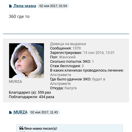
С
Лена-мама
02 ноя 2017, 01:54
о
о
360 где то
б
щ
е
н
и
е
Девица на выданье
Сообщения:
1370
Зарегистрирован:
13 сен 2016, 13:01
Пол:
Женский
Сколько попыток ЭКО:
1
Стаж бесплодия:
3
В каких клиниках проводилось лечение:
Альтравита
Где было удачное ЭКО:
будет в
MURZA
Альтравите
Откуда:
Калуга
Благодарил (а):
559 раз
Поблагодарили:
434 раза
С
MURZA
02 ноя 2017, 11:43
о
о
б
щ
Лена-мама писал(а):
е