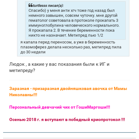
е
н
turtlesss писал(а):
и
Спасибо) у меня анти хгч тоже год назад был
е
немного завышен, совсем чуточку. мне другой
гематолог советовала в протоколе прокапать 3
иммуноглобулина человеческого нормального.
Я прокапала 2. В течение беременности пока
никто не назначает. Метипред пью 1/2
я капала перед переносом, а уже в беременность
плазмоферез делала несколько раз, метипред пила
до 30 недели
Людок , а какие у вас показания были к ИГ и
метипреду?
Заразная - призаразная двойняшковая авочка от Мамы
Николавны!!!
Персональный девчачий чих от ГошиМаргоши!!!
Осенью 2018 г. я вступают в победный криопротокол !!!