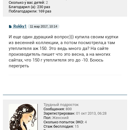
Сколько у вас детей:
2
Благодарил (а):
230 раз
Поблагодарили:
169 раз
С
Rokky1
11 мар 2017, 10:14
о
о
И еще один дурацкий вопрос))) купила своим куртки
б
щ
из весенней коллекции, а потом посмотрела,а там
е
утеплителя аж 150. Это ведь много да? На сайте
н
производитель пишет что это весна, а на многих
и
е
сайтах, что 150 г утеплителя это до -10. Боюсь
перегреть
Трудный подросток
Сообщения:
800
Зарегистрирован:
01 окт 2013, 06:28
Пол:
Женский
Сколько попыток ЭКО:
4
Стаж бесплодия:
15