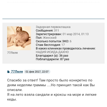
Задорная первоклашка
Сообщения:
311
Зарегистрирован:
01 мар 2014, 01:13
Пол:
Женский
Сколько попыток ЭКО:
6
Стаж бесплодия:
17
В каких клиниках проводилось лечение:
НАДИЯ ИСИДА ДАХНО
77Леля
Благодарил (а):
36 раз
Поблагодарили:
87 раз
С
77Леля
01 фев 2017, 22:07
о
о
Спасибо за ответ! Там просто было конкретно по
б
щ
дням неделям граммы ....Но принцип такой как Вы
е
описали.
н
Я на лето взяла сандали и кроксы на море и легкие
и
е
кеды.