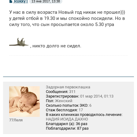
С
Rokky1
13 янв 2017, 13:38
о
о
У нас в силу возраста Новый год никак не прошел)))
б
щ
у детей отбой в 19.30 и мы спокойно посидели. Но в
е
силу того, что сын просыпается около 5.30 утра
н
и
е
, никто долго не сидел.
Задорная первоклашка
Сообщения:
311
Зарегистрирован:
01 мар 2014, 01:13
Пол:
Женский
Сколько попыток ЭКО:
6
Стаж бесплодия:
17
В каких клиниках проводилось лечение:
НАДИЯ ИСИДА ДАХНО
77Леля
Благодарил (а):
36 раз
Поблагодарили:
87 раз