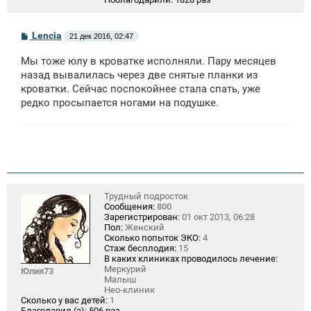
С
Lencia
21 дек 2016, 02:47
о
о
Мы тоже юлу в кроватке исполняли. Пару месяцев
б
щ
назад вывалилась через две снятые планки из
е
кроватки. Сейчас поспокойнее стала спать, уже
н
редко просыпается ногами на подушке.
и
е
Трудный подросток
Сообщения:
800
Зарегистрирован:
01 окт 2013, 06:28
Пол:
Женский
Сколько попыток ЭКО:
4
Стаж бесплодия:
15
В каких клиниках проводилось лечение:
Меркурий
Юлия73
Малыш
Нео-клиник
Сколько у вас детей:
1
Благодарил (а):
506 раз