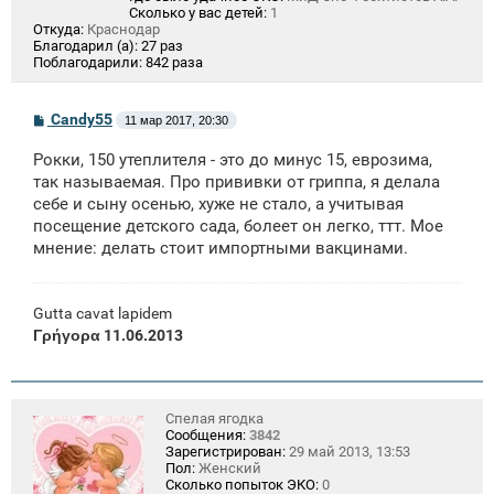
Сколько у вас детей:
1
Откуда:
Краснодар
Благодарил (а):
27 раз
Поблагодарили:
842 раза
С
Candy55
11 мар 2017, 20:30
о
о
Рокки, 150 утеплителя - это до минус 15, еврозима,
б
щ
так называемая. Про прививки от гриппа, я делала
е
себе и сыну осенью, хуже не стало, а учитывая
н
посещение детского сада, болеет он легко, ттт. Мое
и
е
мнение: делать стоит импортными вакцинами.
Gutta cavat lapidem
Γρήγορα 11.06.2013
Спелая ягодка
Сообщения:
3842
Зарегистрирован:
29 май 2013, 13:53
Пол:
Женский
Сколько попыток ЭКО:
0