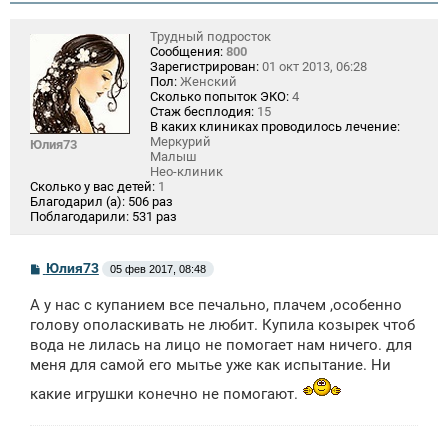
Трудный подросток
Сообщения:
800
Зарегистрирован:
01 окт 2013, 06:28
Пол:
Женский
Сколько попыток ЭКО:
4
Стаж бесплодия:
15
В каких клиниках проводилось лечение:
Меркурий
Юлия73
Малыш
Нео-клиник
Сколько у вас детей:
1
Благодарил (а):
506 раз
Поблагодарили:
531 раз
С
Юлия73
05 фев 2017, 08:48
о
о
А у нас с купанием все печально, плачем ,особенно
б
щ
голову ополаскивать не любит. Купила козырек чтоб
е
вода не лилась на лицо не помогает нам ничего. для
н
меня для самой его мытье уже как испытание. Ни
и
е
какие игрушки конечно не помогают.