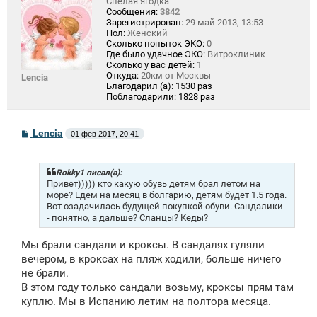
Спелая ягодка
Сообщения:
3842
Зарегистрирован:
29 май 2013, 13:53
Пол:
Женский
Сколько попыток ЭКО:
0
Где было удачное ЭКО:
Витроклиник
Сколько у вас детей:
1
Откуда:
20км от Москвы
Lencia
Благодарил (а):
1530 раз
Поблагодарили:
1828 раз
С
Lencia
01 фев 2017, 20:41
о
о
б
щ
Rokky1 писал(а):
е
Привет))))) кто какую обувь детям брал летом на
н
море? Едем на месяц в болгарию, детям будет 1.5 года.
и
Вот озадачилась будущей покупкой обуви. Сандалики
е
- понятно, а дальше? Сланцы? Кеды?
Мы брали сандали и кроксы. В сандалях гуляли
вечером, в кроксах на пляж ходили, больше ничего
не брали.
В этом году только сандали возьму, кроксы прям там
куплю. Мы в Испанию летим на полтора месяца.