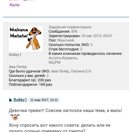
Ушла.
Задорная первоклашка
Сообщения:
476
Зарегистрирован:
05 авг 2015, 09:07
Пол:
Женский
Сколько попыток ЭКО:
3
Стаж бесплодия:
2
В каких клиниках проводилось лечение:
Rokky1
Ассута Израиль,
МЦРМ
Ава-Петер
Где было удачное ЭКО:
Ава-Петер, Лапина Е.Н.
Сколько у вас детей:
2
Благодарил (а):
230 раз
Поблагодарили:
169 раз
С
Rokky1
11 мар 2017, 10:11
о
о
Девочки привет! Совсем заглохла наша тема, а жаль!
б
щ
е
н
Хочу спросить вот какого совета: делать или ее
и
делать осенью прививку от гриппа?
е