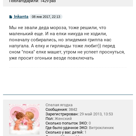
Поблагодарили:
1429 раз
С
Inkanta
08 янв 2017, 22:13
о
о
Мы не звали деда мороза, тоже решили, что
б
щ
маленький еще. И на елки никуда не ходили,
е
поначалу собирались, но эпидемия гриппа нас
н
напугала. А елку и гирлянды тоже любит)) перед
и
е
сном "пока" елке машет, утром не успеет проснуться,
уже просит огоньки везде повключать
Спелая ягодка
Сообщения:
3842
Зарегистрирован:
29 май 2013, 13:53
Пол:
Женский
Сколько попыток ЭКО:
0
Где было удачное ЭКО:
Витроклиник
Сколько у вас детей:
1