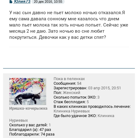
С
Юлия73
20 дек 2016, 10:55
о
о
У нас сын давно не пьет молоко ночью отказался.Я
б
щ
ему сама давала сонному мне казалось что днем
е
мало пьет молока так хоть ночью попьет. Сейчас уже
н
месяца 2 не даю. Зато ночью во сне любит
и
е
покрутиться. Девочки как у вас детки спят?
Пока в пеленках
Сообщения:
54
Зарегистрирован:
03 апр 2015, 20:51
Пол:
Женский
Сколько попыток ЭКО:
3
Стаж бесплодия:
5
В каких клиниках проводилось лечение:
Иришка-кочерыжка
Клиника Нуриевых
Где было удачное ЭКО:
Клиника
Нуриевых
Сколько у вас детей:
1
Благодарил (а):
47 раз
Поблагодарили:
74 раза