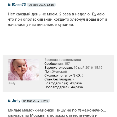
С
Юлия73
06 фев 2017, 12:15
о
о
Нет каждый день не моем. 2 раза в неделю. Думаю
б
щ
что при ополаскивании когда-то хлебнул воды вот и
е
началось у нас печальное купание.
н
и
е
Веселая дошкольница
Сообщения:
157
Зарегистрирован:
10 май 2016, 15:19
Пол:
Женский
Сколько попыток ЭКО:
5
Стаж бесплодия:
7
Ju-ly
Благодарил (а):
43 раза
Поблагодарили:
44 раза
С
Ju-ly
04 мар 2017, 14:49
о
о
Милые мамочки-биочки! Пишу не по теме,конечно...
б
щ
мы-пара из Москвы в поисках ответственной и