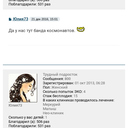
Поблагодарили:
531 раз
С
Юлия73
21 дек 2016, 15:01
о
о
Да у нас тут банда космонавтов.
б
щ
е
н
и
е
Трудный подросток
Сообщения:
800
Зарегистрирован:
01 окт 2013, 06:28
Пол:
Женский
Сколько попыток ЭКО:
4
Стаж бесплодия:
15
В каких клиниках проводилось лечение:
Меркурий
Юлия73
Малыш
Нео-клиник
Сколько у вас детей:
1
Благодарил (а):
506 раз
Поблагодарили:
531 раз