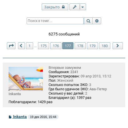
Закрыто
Поиск
Расширенный п
6275 сообщений
Страница
177
из
180
1
175
176
177
178
179
180
…
Пред.
Сле
Впервые замужем
Сообщения:
2241
Зарегистрирован:
09 апр 2013, 15:12
Пол:
Женский
Сколько попыток ЭКО:
3
Где было удачное ЭКО:
Ава-Петер
Сколько у вас детей:
2
Inkanta
Благодарил (а):
1397 раз
Поблагодарили:
1429 раз
С
Inkanta
19 дек 2016, 15:44
о
о