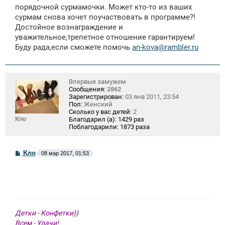
е
порядочной сурмамочки. Может кто-то из ваших
н
сурмам снова хочет поучаствовать в программе?!
и
е
Достойное вознаграждение и
уважительное,трепетное отношение гарантируем!
Буду рада,если сможете помочь
an-kova@rambler.ru
Впервые замужем
Сообщения:
2862
Зарегистрирован:
03 янв 2011, 23:54
Пол:
Женский
Сколько у вас детей:
2
Кло
Благодарил (а):
1429 раз
Поблагодарили:
1873 раза
С
Кло
08 мар 2017, 01:53
о
о
б
щ
е
н
и
е
Детки - Конфетки))
Всем - Удачи!