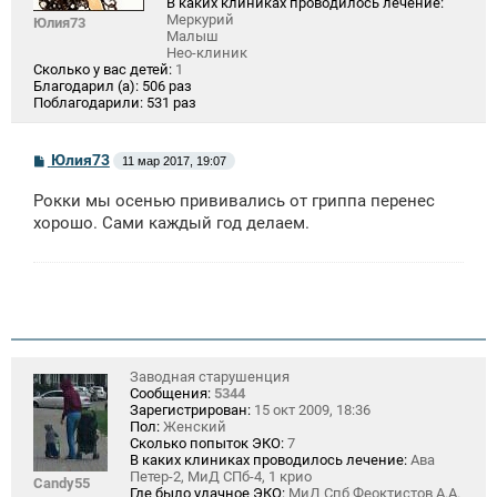
В каких клиниках проводилось лечение:
Меркурий
Юлия73
Малыш
Нео-клиник
Сколько у вас детей:
1
Благодарил (а):
506 раз
Поблагодарили:
531 раз
С
Юлия73
11 мар 2017, 19:07
о
о
Рокки мы осенью прививались от гриппа перенес
б
щ
хорошо. Сами каждый год делаем.
е
н
и
е
Заводная старушенция
Сообщения:
5344
Зарегистрирован:
15 окт 2009, 18:36
Пол:
Женский
Сколько попыток ЭКО:
7
В каких клиниках проводилось лечение:
Ава
Петер-2, МиД СПб-4, 1 крио
Candy55
Где было удачное ЭКО:
МиД Спб Феоктистов А.А.