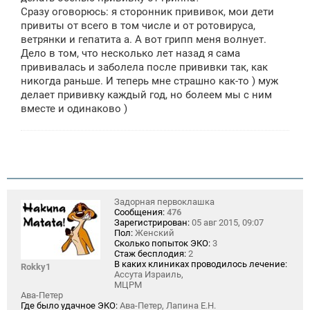
Сразу оговорюсь: я сторонник прививок, мои дети
привиты от всего в том числе и от ротовируса,
ветрянки и гепатита а. А вот грипп меня волнует.
Дело в том, что несколько лет назад я сама
прививалась и заболела после прививки так, как
никогда раньше. И теперь мне страшно как-то ) муж
делает прививку каждый год, но болеем мы с ним
вместе и одинаково )
Задорная первоклашка
Сообщения:
476
Зарегистрирован:
05 авг 2015, 09:07
Пол:
Женский
Сколько попыток ЭКО:
3
Стаж бесплодия:
2
В каких клиниках проводилось лечение:
Rokky1
Ассута Израиль,
МЦРМ
Ава-Петер
Где было удачное ЭКО:
Ава-Петер, Лапина Е.Н.