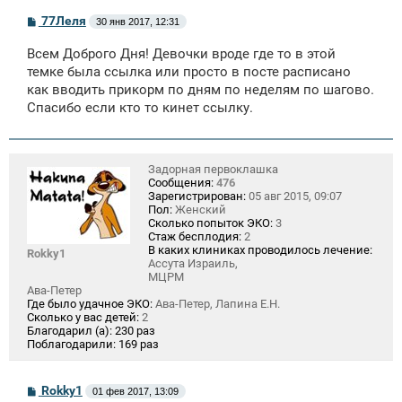
С
77Леля
30 янв 2017, 12:31
о
о
Всем Доброго Дня! Девочки вроде где то в этой
б
щ
темке была ссылка или просто в посте расписано
е
как вводить прикорм по дням по неделям по шагово.
н
Спасибо если кто то кинет ссылку.
и
е
Задорная первоклашка
Сообщения:
476
Зарегистрирован:
05 авг 2015, 09:07
Пол:
Женский
Сколько попыток ЭКО:
3
Стаж бесплодия:
2
В каких клиниках проводилось лечение:
Rokky1
Ассута Израиль,
МЦРМ
Ава-Петер
Где было удачное ЭКО:
Ава-Петер, Лапина Е.Н.
Сколько у вас детей:
2
Благодарил (а):
230 раз
Поблагодарили:
169 раз
С
Rokky1
01 фев 2017, 13:09
о