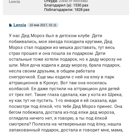
Откуда:
20км от Москвы
Lencia
Благодарил (а):
1530 раз
Поблагодарили:
1828 раз
С
Lencia
10 янв 2017, 01:11
о
о
У нас Дед Мороз был в детском клубе. Дети
б
щ
побаивались, моя звезда походила кругами, Дед
е
Мороз стал подарки из мешка доставать, тут весь
н
страх прошел и она пошла за подарком. Дети
и
е
остальные тоже хотели подарок, но к деду морозу не
шли. Моя доча ходила к деду морозу, брала подарок,
несла своим друзьям, в общем работала
снегурочкой. Еще мы ездили с ней на елку в парк
аттракционов в Крокус. Вот там она носилась
колбасой. Ее даже пустили на аттракцион для детей
от трех лет. Такие глаза сделала, как у кота из Шрека,
ну как тут не пустить. 1-го января я ей сказала, иди
посмотри под ёлкой, что тебе Дед Мороз принес. Она
бегом побежала, достала из-под елки дед мороза,
оглядела ничего нет, я говорю, а ты под ёлкой
смотрела? Полезла на четвереньках под ёлку, нашла
запакованный подарок, достала и говорит мне, мама,