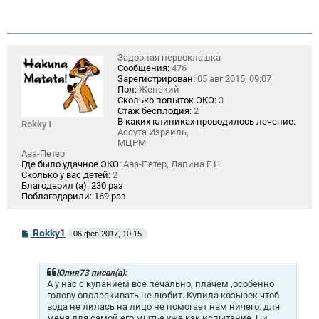
Задорная первоклашка
Сообщения:
476
Зарегистрирован:
05 авг 2015, 09:07
Пол:
Женский
Сколько попыток ЭКО:
3
Стаж бесплодия:
2
В каких клиниках проводилось лечение:
Rokky1
Ассута Израиль,
МЦРМ
Ава-Петер
Где было удачное ЭКО:
Ава-Петер, Лапина Е.Н.
Сколько у вас детей:
2
Благодарил (а):
230 раз
Поблагодарили:
169 раз
С
Rokky1
06 фев 2017, 10:15
о
о
б
щ
Юлия73 писал(а):
е
А у нас с купанием все печально, плачем ,особенно
н
голову ополаскивать не любит. Купила козырек чтоб
и
вода не лилась на лицо не помогает нам ничего. для
е
меня для самой его мытье уже как испытание. Ни