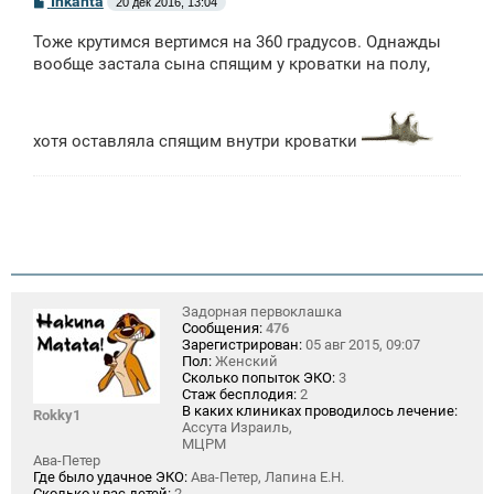
Inkanta
20 дек 2016, 13:04
о
о
Тоже крутимся вертимся на 360 градусов. Однажды
б
щ
вообще застала сына спящим у кроватки на полу,
е
н
и
е
хотя оставляла спящим внутри кроватки
Задорная первоклашка
Сообщения:
476
Зарегистрирован:
05 авг 2015, 09:07
Пол:
Женский
Сколько попыток ЭКО:
3
Стаж бесплодия:
2
В каких клиниках проводилось лечение:
Rokky1
Ассута Израиль,
МЦРМ
Ава-Петер
Где было удачное ЭКО:
Ава-Петер, Лапина Е.Н.
Сколько у вас детей:
2