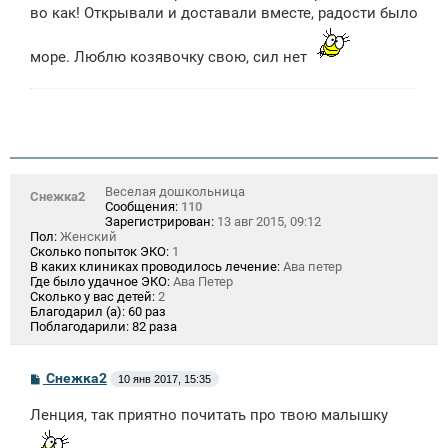
во как! Открывали и доставали вместе, радости было
море. Люблю козявочку свою, сил нет
Веселая дошкольница
Снежка2
Сообщения:
110
Зарегистрирован:
13 авг 2015, 09:12
Пол:
Женский
Сколько попыток ЭКО:
1
В каких клиниках проводилось лечение:
Ава петер
Где было удачное ЭКО:
Ава Петер
Сколько у вас детей:
2
Благодарил (а):
60 раз
Поблагодарили:
82 раза
С
Снежка2
10 янв 2017, 15:35
о
о
Ленция, так приятно почитать про твою малышку
б
щ
е