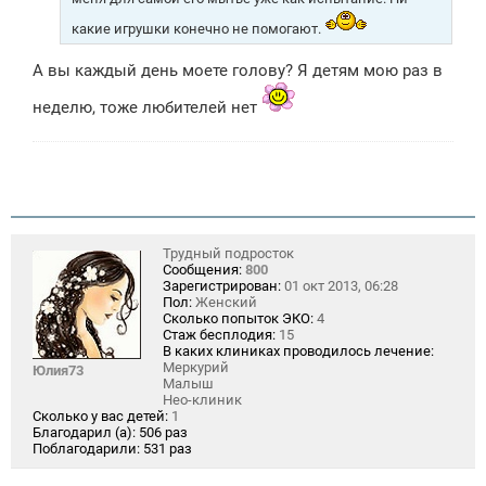
какие игрушки конечно не помогают.
А вы каждый день моете голову? Я детям мою раз в
неделю, тоже любителей нет
Трудный подросток
Сообщения:
800
Зарегистрирован:
01 окт 2013, 06:28
Пол:
Женский
Сколько попыток ЭКО:
4
Стаж бесплодия:
15
В каких клиниках проводилось лечение:
Меркурий
Юлия73
Малыш
Нео-клиник
Сколько у вас детей:
1
Благодарил (а):
506 раз
Поблагодарили:
531 раз