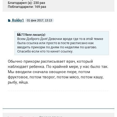
Благодарил (а):
230 раз
Поблагодарили:
169 раз
С
Rokky1
01 фев 2017, 13:13
о
о
б
щ
77Леля писал(а):
е
Всем Доброго Дня! Девочки вроде где то в этой темке
н
была ссылка или просто в посте расписано как
и
вводить прикорм по дням по неделям по шагово.
е
Спасибо если кто то кинет ссылку.
Обычно прикорм расписывает врач, который
наблюдает ребенка. По крайней мере, у нас было так.
Мы вводили сначала овощное пюре, потом
фруктовое, потом творог, потом мясо, потом кашу,
рыбу, яйца.