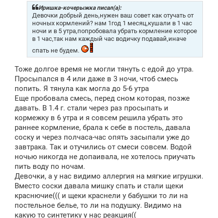
б
щ
Иришка-кочерыжка писал(а):
е
Девочки добрый день,нужен ваш совет как отучать от
н
ночных кормлений? нам 1год 1 месяц,кушали в 1 час
и
ночи и в 5 утра,попробовала убрать кормление которое
е
в 1 час,так нам каждый час водичку подавай,иначе
спать не будем.
Тоже долгое время не могли тянуть с едой до утра.
Просыпался в 4 или даже в 3 ночи, чтоб смесь
попить. Я тянула как могла до 5-6 утра
Еще пробовала смесь, перед сном которая, позже
давать. В 1.4 г. стали через раз просыпать и
кормежку в 6 утра и я совсем решила убрать это
раннее кормление, брала к себе в постель, давала
соску и через полчаса-час опять засыпали уже до
завтрака. Так и отучились от смеси совсем. Водой
ночью никогда не допаивала, не хотелось приучать
пить воду по ночам.
Девочки, а у нас видимо аллергия на мягкие игрушки.
Вместо соски давала мишку спать и стали щеки
краснючие((( и щеки краснели у бабушки то ли на
постельное белье, то ли на подушку. Видимо на
какую то синтетику у нас реакция((