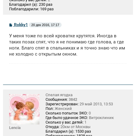
Благодарил (а):
230 раз
Поблагодарили:
169 раз
С
Rokky1
20 дек 2016, 17:17
о
о
У меня тоже по всей кроватке крутятся. Иногда в
б
щ
таких позах спят, что я не понимаю где голова, а где
е
ноги. Благо спят в спальниках и я точно знаю что им
н
не холодно с открытым окном.
и
е
Спелая ягодка
Сообщения:
3842
Зарегистрирован:
29 май 2013, 13:53
Пол:
Женский
Сколько попыток ЭКО:
0
Где было удачное ЭКО:
Витроклиник
Сколько у вас детей:
1
Откуда:
20км от Москвы
Lencia
Благодарил (а):
1530 раз
Поблагодарили:
1828 раз