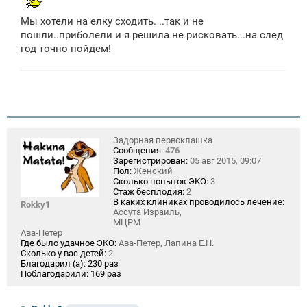
н
и
Мы хотели на елку сходить. ..так и не
е
пошли..приболели и я решила не рисковать...на след
год точно пойдем!
Задорная первоклашка
Сообщения:
476
Зарегистрирован:
05 авг 2015, 09:07
Пол:
Женский
Сколько попыток ЭКО:
3
Стаж бесплодия:
2
В каких клиниках проводилось лечение:
Rokky1
Ассута Израиль,
МЦРМ
Ава-Петер
Где было удачное ЭКО:
Ава-Петер, Лапина Е.Н.
Сколько у вас детей:
2
Благодарил (а):
230 раз
Поблагодарили:
169 раз