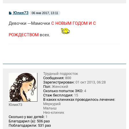
С
Юлия73
06 янв 2017, 13:11
о
о
Девочки ---Мамочки
С НОВЫМ ГОДОМ И С
б
щ
е
РОЖДЕСТВОМ
всех.
н
и
е
Трудный подросток
Сообщения:
800
Зарегистрирован:
01 окт 2013, 06:28
Пол:
Женский
Сколько попыток ЭКО:
4
Стаж бесплодия:
15
В каких клиниках проводилось лечение:
Меркурий
Юлия73
Малыш
Нео-клиник
Сколько у вас детей:
1
Благодарил (а):
506 раз
Поблагодарили:
531 раз