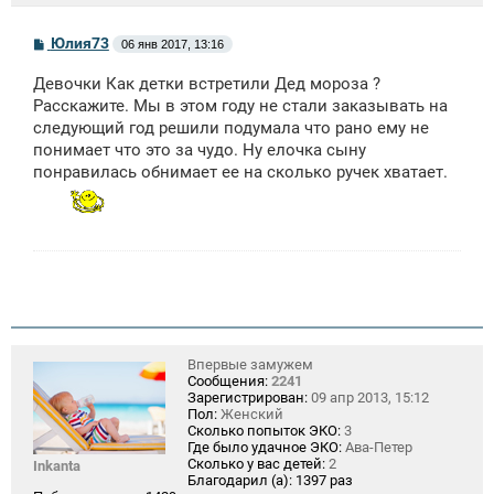
С
Юлия73
06 янв 2017, 13:16
о
о
Девочки Как детки встретили Дед мороза ?
б
щ
Расскажите. Мы в этом году не стали заказывать на
е
следующий год решили подумала что рано ему не
н
понимает что это за чудо. Ну елочка сыну
и
е
понравилась обнимает ее на сколько ручек хватает.
Впервые замужем
Сообщения:
2241
Зарегистрирован:
09 апр 2013, 15:12
Пол:
Женский
Сколько попыток ЭКО:
3
Где было удачное ЭКО:
Ава-Петер
Сколько у вас детей:
2
Inkanta
Благодарил (а):
1397 раз