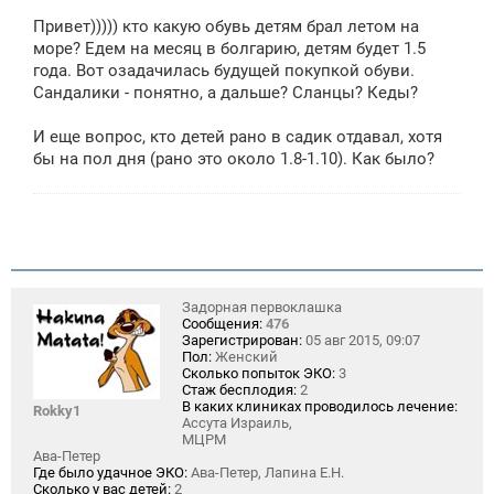
о
Привет))))) кто какую обувь детям брал летом на
б
щ
море? Едем на месяц в болгарию, детям будет 1.5
е
года. Вот озадачилась будущей покупкой обуви.
н
Сандалики - понятно, а дальше? Сланцы? Кеды?
и
е
И еще вопрос, кто детей рано в садик отдавал, хотя
бы на пол дня (рано это около 1.8-1.10). Как было?
Задорная первоклашка
Сообщения:
476
Зарегистрирован:
05 авг 2015, 09:07
Пол:
Женский
Сколько попыток ЭКО:
3
Стаж бесплодия:
2
В каких клиниках проводилось лечение:
Rokky1
Ассута Израиль,
МЦРМ
Ава-Петер
Где было удачное ЭКО:
Ава-Петер, Лапина Е.Н.
Сколько у вас детей:
2