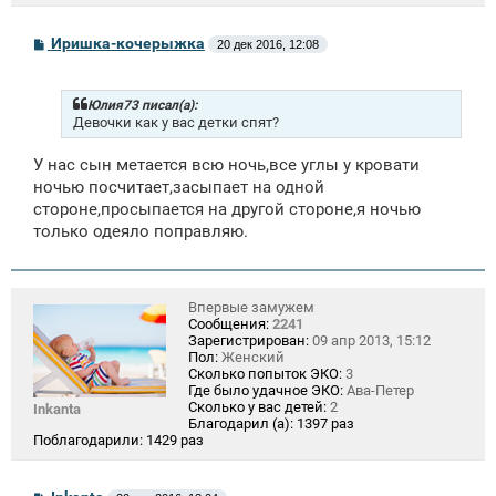
С
Иришка-кочерыжка
20 дек 2016, 12:08
о
о
б
щ
Юлия73 писал(а):
е
Девочки как у вас детки спят?
н
и
У нас сын метается всю ночь,все углы у кровати
е
ночью посчитает,засыпает на одной
стороне,просыпается на другой стороне,я ночью
только одеяло поправляю.
Впервые замужем
Сообщения:
2241
Зарегистрирован:
09 апр 2013, 15:12
Пол:
Женский
Сколько попыток ЭКО:
3
Где было удачное ЭКО:
Ава-Петер
Сколько у вас детей:
2
Inkanta
Благодарил (а):
1397 раз
Поблагодарили:
1429 раз
С