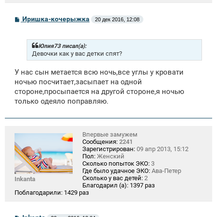
С
Иришка-кочерыжка
20 дек 2016, 12:08
о
о
б
щ
Юлия73 писал(а):
е
Девочки как у вас детки спят?
н
и
У нас сын метается всю ночь,все углы у кровати
е
ночью посчитает,засыпает на одной
стороне,просыпается на другой стороне,я ночью
только одеяло поправляю.
Впервые замужем
Сообщения:
2241
Зарегистрирован:
09 апр 2013, 15:12
Пол:
Женский
Сколько попыток ЭКО:
3
Где было удачное ЭКО:
Ава-Петер
Сколько у вас детей:
2
Inkanta
Благодарил (а):
1397 раз
Поблагодарили:
1429 раз
С