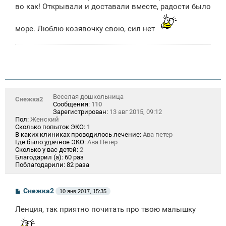
во как! Открывали и доставали вместе, радости было
море. Люблю козявочку свою, сил нет
Веселая дошкольница
Снежка2
Сообщения:
110
Зарегистрирован:
13 авг 2015, 09:12
Пол:
Женский
Сколько попыток ЭКО:
1
В каких клиниках проводилось лечение:
Ава петер
Где было удачное ЭКО:
Ава Петер
Сколько у вас детей:
2
Благодарил (а):
60 раз
Поблагодарили:
82 раза
С
Снежка2
10 янв 2017, 15:35
о
о
Ленция, так приятно почитать про твою малышку
б
щ
е