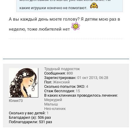
какие игрушки конечно не помогают.
А вы каждый день моете голову? Я детям мою раз в
неделю, тоже любителей нет
Трудный подросток
Сообщения:
800
Зарегистрирован:
01 окт 2013, 06:28
Пол:
Женский
Сколько попыток ЭКО:
4
Стаж бесплодия:
15
В каких клиниках проводилось лечение:
Меркурий
Юлия73
Малыш
Нео-клиник
Сколько у вас детей:
1
Благодарил (а):
506 раз
Поблагодарили:
531 раз