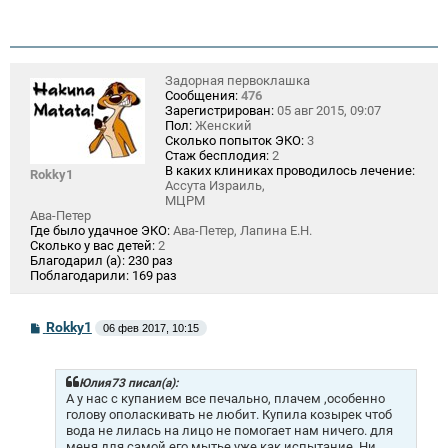
Задорная первоклашка
Сообщения:
476
Зарегистрирован:
05 авг 2015, 09:07
Пол:
Женский
Сколько попыток ЭКО:
3
Стаж бесплодия:
2
В каких клиниках проводилось лечение:
Rokky1
Ассута Израиль,
МЦРМ
Ава-Петер
Где было удачное ЭКО:
Ава-Петер, Лапина Е.Н.
Сколько у вас детей:
2
Благодарил (а):
230 раз
Поблагодарили:
169 раз
С
Rokky1
06 фев 2017, 10:15
о
о
б
щ
Юлия73 писал(а):
е
А у нас с купанием все печально, плачем ,особенно
н
голову ополаскивать не любит. Купила козырек чтоб
и
вода не лилась на лицо не помогает нам ничего. для
е
меня для самой его мытье уже как испытание. Ни