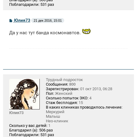
Поблагодарили:
531 раз
С
Юлия73
21 дек 2016, 15:01
о
о
Да у нас тут банда космонавтов.
б
щ
е
н
и
е
Трудный подросток
Сообщения:
800
Зарегистрирован:
01 окт 2013, 06:28
Пол:
Женский
Сколько попыток ЭКО:
4
Стаж бесплодия:
15
В каких клиниках проводилось лечение:
Меркурий
Юлия73
Малыш
Нео-клиник
Сколько у вас детей:
1
Благодарил (а):
506 раз
Поблагодарили:
531 раз