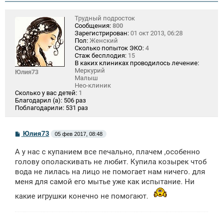
Трудный подросток
Сообщения:
800
Зарегистрирован:
01 окт 2013, 06:28
Пол:
Женский
Сколько попыток ЭКО:
4
Стаж бесплодия:
15
В каких клиниках проводилось лечение:
Меркурий
Юлия73
Малыш
Нео-клиник
Сколько у вас детей:
1
Благодарил (а):
506 раз
Поблагодарили:
531 раз
С
Юлия73
05 фев 2017, 08:48
о
о
А у нас с купанием все печально, плачем ,особенно
б
щ
голову ополаскивать не любит. Купила козырек чтоб
е
вода не лилась на лицо не помогает нам ничего. для
н
меня для самой его мытье уже как испытание. Ни
и
е
какие игрушки конечно не помогают.