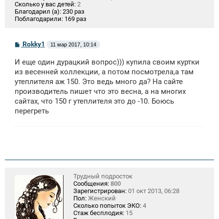
Сколько у вас детей:
2
Благодарил (а):
230 раз
Поблагодарили:
169 раз
С
Rokky1
11 мар 2017, 10:14
о
о
И еще один дурацкий вопрос))) купила своим куртки
б
щ
из весенней коллекции, а потом посмотрела,а там
е
утеплителя аж 150. Это ведь много да? На сайте
н
производитель пишет что это весна, а на многих
и
е
сайтах, что 150 г утеплителя это до -10. Боюсь
перегреть
Трудный подросток
Сообщения:
800
Зарегистрирован:
01 окт 2013, 06:28
Пол:
Женский
Сколько попыток ЭКО:
4
Стаж бесплодия:
15