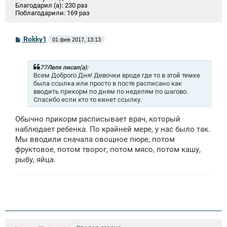
Благодарил (а):
230 раз
Поблагодарили:
169 раз
С
Rokky1
01 фев 2017, 13:13
о
о
б
щ
77Леля писал(а):
е
Всем Доброго Дня! Девочки вроде где то в этой темке
н
была ссылка или просто в посте расписано как
и
вводить прикорм по дням по неделям по шагово.
е
Спасибо если кто то кинет ссылку.
Обычно прикорм расписывает врач, который
наблюдает ребенка. По крайней мере, у нас было так.
Мы вводили сначала овощное пюре, потом
фруктовое, потом творог, потом мясо, потом кашу,
рыбу, яйца.