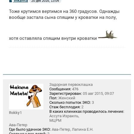
Inkanta
20 дек 2016, 13:04
о
о
Тоже крутимся вертимся на 360 градусов. Однажды
б
щ
вообще застала сына спящим у кроватки на полу,
е
н
и
е
хотя оставляла спящим внутри кроватки
Задорная первоклашка
Сообщения:
476
Зарегистрирован:
05 авг 2015, 09:07
Пол:
Женский
Сколько попыток ЭКО:
3
Стаж бесплодия:
2
В каких клиниках проводилось лечение:
Rokky1
Ассута Израиль,
МЦРМ
Ава-Петер
Где было удачное ЭКО:
Ава-Петер, Лапина Е.Н.
Сколько у вас детей:
2