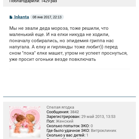
Поблагодарили:
1429 раз
С
Inkanta
08 янв 2017, 22:13
о
о
Мы не звали деда мороза, тоже решили, что
б
щ
маленький еще. И на елки никуда не ходили,
е
поначалу собирались, но эпидемия гриппа нас
н
напугала. А елку и гирлянды тоже любит)) перед
и
е
сном "пока" елке машет, утром не успеет проснуться,
уже просит огоньки везде повключать
Спелая ягодка
Сообщения:
3842
Зарегистрирован:
29 май 2013, 13:53
Пол:
Женский
Сколько попыток ЭКО:
0
Где было удачное ЭКО:
Витроклиник
Сколько у вас детей:
1