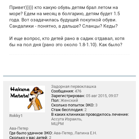
о
Привет))))) кто какую обувь детям брал летом на
б
щ
море? Едем на месяц в болгарию, детям будет 1.5
е
года. Вот озадачилась будущей покупкой обуви.
н
Сандалики - понятно, а дальше? Сланцы? Кеды?
и
е
И еще вопрос, кто детей рано в садик отдавал, хотя
бы на пол дня (рано это около 1.8-1.10). Как было?
Задорная первоклашка
Сообщения:
476
Зарегистрирован:
05 авг 2015, 09:07
Пол:
Женский
Сколько попыток ЭКО:
3
Стаж бесплодия:
2
В каких клиниках проводилось лечение:
Rokky1
Ассута Израиль,
МЦРМ
Ава-Петер
Где было удачное ЭКО:
Ава-Петер, Лапина Е.Н.
Сколько у вас детей:
2