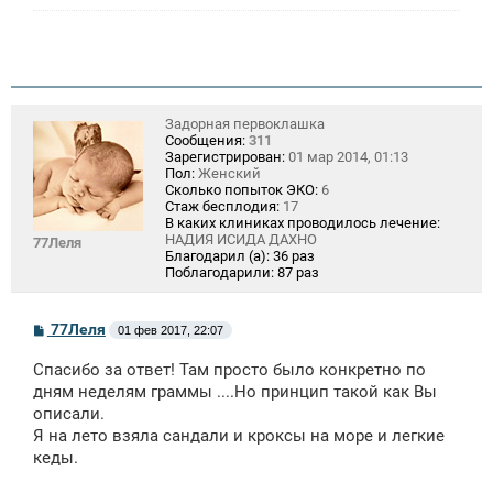
Задорная первоклашка
Сообщения:
311
Зарегистрирован:
01 мар 2014, 01:13
Пол:
Женский
Сколько попыток ЭКО:
6
Стаж бесплодия:
17
В каких клиниках проводилось лечение:
НАДИЯ ИСИДА ДАХНО
77Леля
Благодарил (а):
36 раз
Поблагодарили:
87 раз
С
77Леля
01 фев 2017, 22:07
о
о
Спасибо за ответ! Там просто было конкретно по
б
щ
дням неделям граммы ....Но принцип такой как Вы
е
описали.
н
Я на лето взяла сандали и кроксы на море и легкие
и
е
кеды.