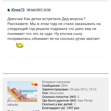
С
Юлия73
06 янв 2017, 13:16
о
о
Девочки Как детки встретили Дед мороза ?
б
щ
Расскажите. Мы в этом году не стали заказывать на
е
следующий год решили подумала что рано ему не
н
понимает что это за чудо. Ну елочка сыну
и
е
понравилась обнимает ее на сколько ручек хватает.
Впервые замужем
Сообщения:
2241
Зарегистрирован:
09 апр 2013, 15:12
Пол:
Женский
Сколько попыток ЭКО:
3
Где было удачное ЭКО:
Ава-Петер
Сколько у вас детей:
2
Inkanta
Благодарил (а):
1397 раз