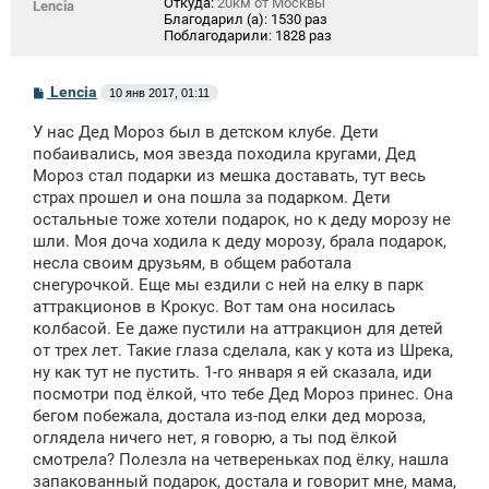
Откуда:
20км от Москвы
Lencia
Благодарил (а):
1530 раз
Поблагодарили:
1828 раз
С
Lencia
10 янв 2017, 01:11
о
о
У нас Дед Мороз был в детском клубе. Дети
б
щ
побаивались, моя звезда походила кругами, Дед
е
Мороз стал подарки из мешка доставать, тут весь
н
страх прошел и она пошла за подарком. Дети
и
е
остальные тоже хотели подарок, но к деду морозу не
шли. Моя доча ходила к деду морозу, брала подарок,
несла своим друзьям, в общем работала
снегурочкой. Еще мы ездили с ней на елку в парк
аттракционов в Крокус. Вот там она носилась
колбасой. Ее даже пустили на аттракцион для детей
от трех лет. Такие глаза сделала, как у кота из Шрека,
ну как тут не пустить. 1-го января я ей сказала, иди
посмотри под ёлкой, что тебе Дед Мороз принес. Она
бегом побежала, достала из-под елки дед мороза,
оглядела ничего нет, я говорю, а ты под ёлкой
смотрела? Полезла на четвереньках под ёлку, нашла
запакованный подарок, достала и говорит мне, мама,