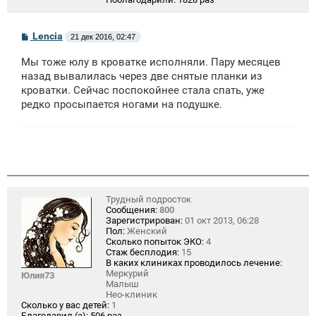
С
Lencia
21 дек 2016, 02:47
о
о
Мы тоже юлу в кроватке исполняли. Пару месяцев
б
щ
назад вывалилась через две снятые планки из
е
кроватки. Сейчас поспокойнее стала спать, уже
н
редко просыпается ногами на подушке.
и
е
Трудный подросток
Сообщения:
800
Зарегистрирован:
01 окт 2013, 06:28
Пол:
Женский
Сколько попыток ЭКО:
4
Стаж бесплодия:
15
В каких клиниках проводилось лечение:
Меркурий
Юлия73
Малыш
Нео-клиник
Сколько у вас детей:
1
Благодарил (а):
506 раз