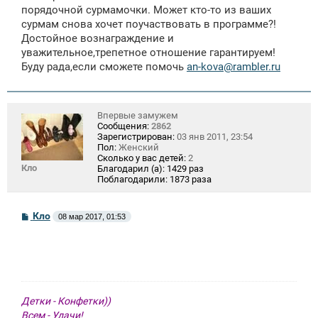
е
порядочной сурмамочки. Может кто-то из ваших
н
сурмам снова хочет поучаствовать в программе?!
и
е
Достойное вознаграждение и
уважительное,трепетное отношение гарантируем!
Буду рада,если сможете помочь
an-kova@rambler.ru
Впервые замужем
Сообщения:
2862
Зарегистрирован:
03 янв 2011, 23:54
Пол:
Женский
Сколько у вас детей:
2
Кло
Благодарил (а):
1429 раз
Поблагодарили:
1873 раза
С
Кло
08 мар 2017, 01:53
о
о
б
щ
е
н
и
е
Детки - Конфетки))
Всем - Удачи!