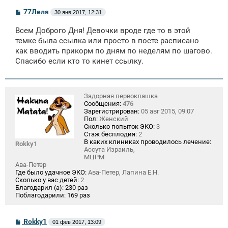
С
77Леля
30 янв 2017, 12:31
о
о
Всем Доброго Дня! Девочки вроде где то в этой
б
щ
темке была ссылка или просто в посте расписано
е
как вводить прикорм по дням по неделям по шагово.
н
Спасибо если кто то кинет ссылку.
и
е
Задорная первоклашка
Сообщения:
476
Зарегистрирован:
05 авг 2015, 09:07
Пол:
Женский
Сколько попыток ЭКО:
3
Стаж бесплодия:
2
В каких клиниках проводилось лечение:
Rokky1
Ассута Израиль,
МЦРМ
Ава-Петер
Где было удачное ЭКО:
Ава-Петер, Лапина Е.Н.
Сколько у вас детей:
2
Благодарил (а):
230 раз
Поблагодарили:
169 раз
С
Rokky1
01 фев 2017, 13:09
о