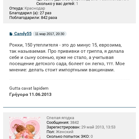
Сколько у вас детей:
1
Откуда:
Краснодар
Благодарил (а):
27 раз
Поблагодарили:
842 раза
С
Candy55
11 мар 2017, 20:30
о
о
Рокки, 150 утеплителя - это до минус 15, еврозима,
б
щ
так называемая. Про прививки от гриппа, я делала
е
себе и сыну осенью, хуже не стало, а учитывая
н
посещение детского сада, болеет он легко, ттт. Мое
и
е
мнение: делать стоит импортными вакцинами.
Gutta cavat lapidem
Γρήγορα 11.06.2013
Спелая ягодка
Сообщения:
3842
Зарегистрирован:
29 май 2013, 13:53
Пол:
Женский
Сколько попыток ЭКО:
0