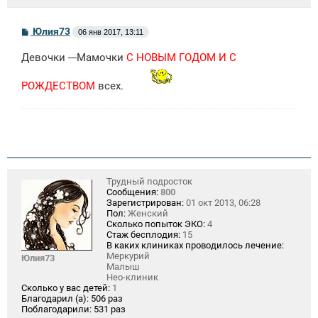
С
Юлия73
06 янв 2017, 13:11
о
о
Девочки ---Мамочки
С НОВЫМ ГОДОМ И С
б
щ
е
РОЖДЕСТВОМ
всех.
н
и
е
Трудный подросток
Сообщения:
800
Зарегистрирован:
01 окт 2013, 06:28
Пол:
Женский
Сколько попыток ЭКО:
4
Стаж бесплодия:
15
В каких клиниках проводилось лечение:
Меркурий
Юлия73
Малыш
Нео-клиник
Сколько у вас детей:
1
Благодарил (а):
506 раз
Поблагодарили:
531 раз