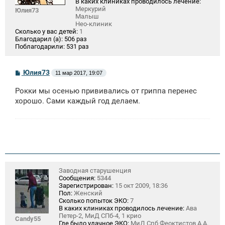
В каких клиниках проводилось лечение:
Меркурий
Юлия73
Малыш
Нео-клиник
Сколько у вас детей:
1
Благодарил (а):
506 раз
Поблагодарили:
531 раз
С
Юлия73
11 мар 2017, 19:07
о
о
Рокки мы осенью прививались от гриппа перенес
б
щ
хорошо. Сами каждый год делаем.
е
н
и
е
Заводная старушенция
Сообщения:
5344
Зарегистрирован:
15 окт 2009, 18:36
Пол:
Женский
Сколько попыток ЭКО:
7
В каких клиниках проводилось лечение:
Ава
Петер-2, МиД СПб-4, 1 крио
Candy55
Где было удачное ЭКО:
МиД Спб Феоктистов А.А.