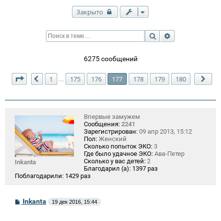
Закрыто
Поиск
Расширенный п
6275 сообщений
Страница
177
из
180
1
175
176
177
178
179
180
…
Пред.
Сле
Впервые замужем
Сообщения:
2241
Зарегистрирован:
09 апр 2013, 15:12
Пол:
Женский
Сколько попыток ЭКО:
3
Где было удачное ЭКО:
Ава-Петер
Сколько у вас детей:
2
Inkanta
Благодарил (а):
1397 раз
Поблагодарили:
1429 раз
С
Inkanta
19 дек 2016, 15:44
о
о