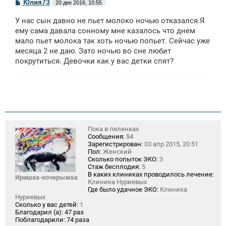
С
Юлия73
20 дек 2016, 10:55
о
о
У нас сын давно не пьет молоко ночью отказался.Я
б
щ
ему сама давала сонному мне казалось что днем
е
мало пьет молока так хоть ночью попьет. Сейчас уже
н
месяца 2 не даю. Зато ночью во сне любит
и
е
покрутиться. Девочки как у вас детки спят?
Пока в пеленках
Сообщения:
54
Зарегистрирован:
03 апр 2015, 20:51
Пол:
Женский
Сколько попыток ЭКО:
3
Стаж бесплодия:
5
В каких клиниках проводилось лечение:
Иришка-кочерыжка
Клиника Нуриевых
Где было удачное ЭКО:
Клиника
Нуриевых
Сколько у вас детей:
1
Благодарил (а):
47 раз
Поблагодарили:
74 раза