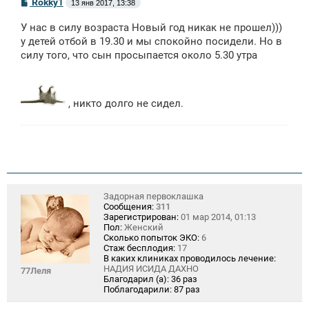
С
Rokky1
13 янв 2017, 13:38
о
о
У нас в силу возраста Новый год никак не прошел)))
б
щ
у детей отбой в 19.30 и мы спокойно посидели. Но в
е
силу того, что сын просыпается около 5.30 утра
н
и
е
, никто долго не сидел.
Задорная первоклашка
Сообщения:
311
Зарегистрирован:
01 мар 2014, 01:13
Пол:
Женский
Сколько попыток ЭКО:
6
Стаж бесплодия:
17
В каких клиниках проводилось лечение:
НАДИЯ ИСИДА ДАХНО
77Леля
Благодарил (а):
36 раз
Поблагодарили:
87 раз