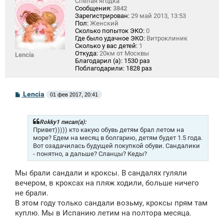
Спелая ягодка
Сообщения:
3842
Зарегистрирован:
29 май 2013, 13:53
Пол:
Женский
Сколько попыток ЭКО:
0
Где было удачное ЭКО:
Витроклиник
Сколько у вас детей:
1
Откуда:
20км от Москвы
Lencia
Благодарил (а):
1530 раз
Поблагодарили:
1828 раз
С
Lencia
01 фев 2017, 20:41
о
о
б
щ
Rokky1 писал(а):
е
Привет))))) кто какую обувь детям брал летом на
н
море? Едем на месяц в болгарию, детям будет 1.5 года.
и
Вот озадачилась будущей покупкой обуви. Сандалики
е
- понятно, а дальше? Сланцы? Кеды?
Мы брали сандали и кроксы. В сандалях гуляли
вечером, в кроксах на пляж ходили, больше ничего
не брали.
В этом году только сандали возьму, кроксы прям там
куплю. Мы в Испанию летим на полтора месяца.