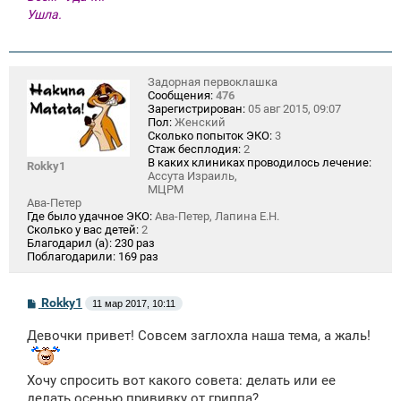
Ушла.
Задорная первоклашка
Сообщения:
476
Зарегистрирован:
05 авг 2015, 09:07
Пол:
Женский
Сколько попыток ЭКО:
3
Стаж бесплодия:
2
В каких клиниках проводилось лечение:
Rokky1
Ассута Израиль,
МЦРМ
Ава-Петер
Где было удачное ЭКО:
Ава-Петер, Лапина Е.Н.
Сколько у вас детей:
2
Благодарил (а):
230 раз
Поблагодарили:
169 раз
С
Rokky1
11 мар 2017, 10:11
о
о
Девочки привет! Совсем заглохла наша тема, а жаль!
б
щ
е
н
Хочу спросить вот какого совета: делать или ее
и
делать осенью прививку от гриппа?
е