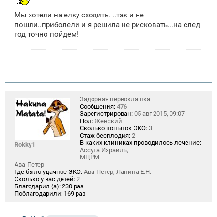
н
и
Мы хотели на елку сходить. ..так и не
е
пошли..приболели и я решила не рисковать...на след
год точно пойдем!
Задорная первоклашка
Сообщения:
476
Зарегистрирован:
05 авг 2015, 09:07
Пол:
Женский
Сколько попыток ЭКО:
3
Стаж бесплодия:
2
В каких клиниках проводилось лечение:
Rokky1
Ассута Израиль,
МЦРМ
Ава-Петер
Где было удачное ЭКО:
Ава-Петер, Лапина Е.Н.
Сколько у вас детей:
2
Благодарил (а):
230 раз
Поблагодарили:
169 раз