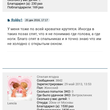
Благодарил (а):
230 раз
Поблагодарили:
169 раз
С
Rokky1
20 дек 2016, 17:17
о
о
У меня тоже по всей кроватке крутятся. Иногда в
б
щ
таких позах спят, что я не понимаю где голова, а где
е
ноги. Благо спят в спальниках и я точно знаю что им
н
не холодно с открытым окном.
и
е
Спелая ягодка
Сообщения:
3842
Зарегистрирован:
29 май 2013, 13:53
Пол:
Женский
Сколько попыток ЭКО:
0
Где было удачное ЭКО:
Витроклиник
Сколько у вас детей:
1
Откуда:
20км от Москвы
Lencia
Благодарил (а):
1530 раз
Поблагодарили:
1828 раз