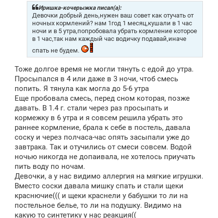
б
щ
Иришка-кочерыжка писал(а):
е
Девочки добрый день,нужен ваш совет как отучать от
н
ночных кормлений? нам 1год 1 месяц,кушали в 1 час
и
ночи и в 5 утра,попробовала убрать кормление которое
е
в 1 час,так нам каждый час водичку подавай,иначе
спать не будем.
Тоже долгое время не могли тянуть с едой до утра.
Просыпался в 4 или даже в 3 ночи, чтоб смесь
попить. Я тянула как могла до 5-6 утра
Еще пробовала смесь, перед сном которая, позже
давать. В 1.4 г. стали через раз просыпать и
кормежку в 6 утра и я совсем решила убрать это
раннее кормление, брала к себе в постель, давала
соску и через полчаса-час опять засыпали уже до
завтрака. Так и отучились от смеси совсем. Водой
ночью никогда не допаивала, не хотелось приучать
пить воду по ночам.
Девочки, а у нас видимо аллергия на мягкие игрушки.
Вместо соски давала мишку спать и стали щеки
краснючие((( и щеки краснели у бабушки то ли на
постельное белье, то ли на подушку. Видимо на
какую то синтетику у нас реакция((