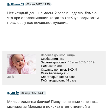
С
Юлия73
06 фев 2017, 12:15
о
о
Нет каждый день не моем. 2 раза в неделю. Думаю
б
щ
что при ополаскивании когда-то хлебнул воды вот и
е
началось у нас печальное купание.
н
и
е
Веселая дошкольница
Сообщения:
157
Зарегистрирован:
10 май 2016, 15:19
Пол:
Женский
Сколько попыток ЭКО:
5
Стаж бесплодия:
7
Ju-ly
Благодарил (а):
43 раза
Поблагодарили:
44 раза
С
Ju-ly
04 мар 2017, 14:49
о
о
Милые мамочки-биочки! Пишу не по теме,конечно...
б
щ
мы-пара из Москвы в поисках ответственной и