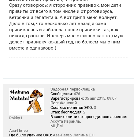
Сразу оговорюсь: я сторонник прививок, мои дети
привиты от всего в том числе и от ротовируса,
ветрянки и гепатита а. А вот грипп меня волнует.
Дело в том, что несколько лет назад я сама
прививалась и заболела после прививки так, как
никогда раньше. И теперь мне страшно как-то ) муж
делает прививку каждый год, но болеем мы с ним
вместе и одинаково )
Задорная первоклашка
Сообщения:
476
Зарегистрирован:
05 авг 2015, 09:07
Пол:
Женский
Сколько попыток ЭКО:
3
Стаж бесплодия:
2
В каких клиниках проводилось лечение:
Rokky1
Ассута Израиль,
МЦРМ
Ава-Петер
Где было удачное ЭКО:
Ава-Петер, Лапина Е.Н.