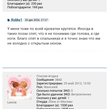
Благодарил (а):
230 раз
Поблагодарили:
169 раз
С
Rokky1
20 дек 2016, 17:17
о
о
У меня тоже по всей кроватке крутятся. Иногда в
б
щ
таких позах спят, что я не понимаю где голова, а где
е
ноги. Благо спят в спальниках и я точно знаю что им
н
не холодно с открытым окном.
и
е
Спелая ягодка
Сообщения:
3842
Зарегистрирован:
29 май 2013, 13:53
Пол:
Женский
Сколько попыток ЭКО:
0
Где было удачное ЭКО:
Витроклиник
Сколько у вас детей:
1
Откуда:
20км от Москвы
Lencia
Благодарил (а):
1530 раз
Поблагодарили:
1828 раз