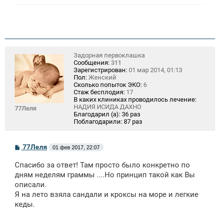
Задорная первоклашка
Сообщения:
311
Зарегистрирован:
01 мар 2014, 01:13
Пол:
Женский
Сколько попыток ЭКО:
6
Стаж бесплодия:
17
В каких клиниках проводилось лечение:
НАДИЯ ИСИДА ДАХНО
77Леля
Благодарил (а):
36 раз
Поблагодарили:
87 раз
С
77Леля
01 фев 2017, 22:07
о
о
Спасибо за ответ! Там просто было конкретно по
б
щ
дням неделям граммы ....Но принцип такой как Вы
е
описали.
н
Я на лето взяла сандали и кроксы на море и легкие
и
е
кеды.