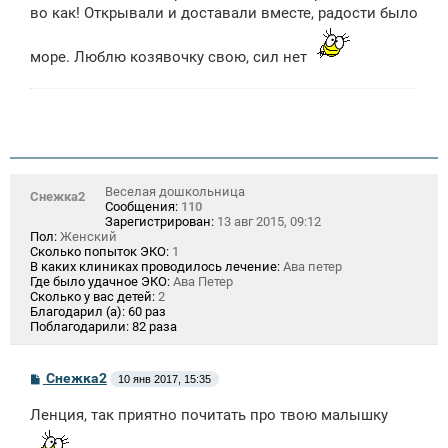
во как! Открывали и доставали вместе, радости было
море. Люблю козявочку свою, сил нет
Веселая дошкольница
Снежка2
Сообщения:
110
Зарегистрирован:
13 авг 2015, 09:12
Пол:
Женский
Сколько попыток ЭКО:
1
В каких клиниках проводилось лечение:
Ава петер
Где было удачное ЭКО:
Ава Петер
Сколько у вас детей:
2
Благодарил (а):
60 раз
Поблагодарили:
82 раза
С
Снежка2
10 янв 2017, 15:35
о
о
Ленция, так приятно почитать про твою малышку
б
щ
е