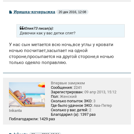
С
Иришка-кочерыжка
20 дек 2016, 12:08
о
о
б
щ
Юлия73 писал(а):
е
Девочки как у вас детки спят?
н
и
У нас сын метается всю ночь,все углы у кровати
е
ночью посчитает,засыпает на одной
стороне,просыпается на другой стороне,я ночью
только одеяло поправляю.
Впервые замужем
Сообщения:
2241
Зарегистрирован:
09 апр 2013, 15:12
Пол:
Женский
Сколько попыток ЭКО:
3
Где было удачное ЭКО:
Ава-Петер
Сколько у вас детей:
2
Inkanta
Благодарил (а):
1397 раз
Поблагодарили:
1429 раз
С