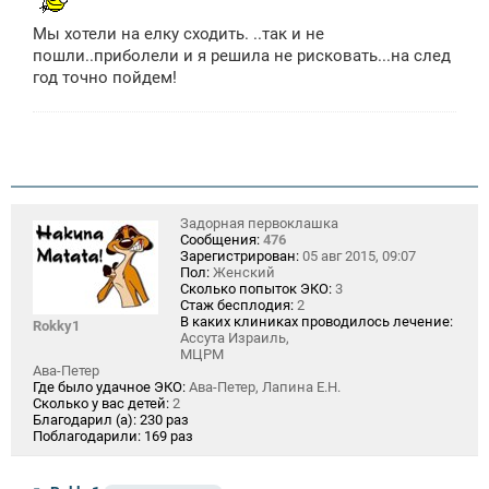
н
и
Мы хотели на елку сходить. ..так и не
е
пошли..приболели и я решила не рисковать...на след
год точно пойдем!
Задорная первоклашка
Сообщения:
476
Зарегистрирован:
05 авг 2015, 09:07
Пол:
Женский
Сколько попыток ЭКО:
3
Стаж бесплодия:
2
В каких клиниках проводилось лечение:
Rokky1
Ассута Израиль,
МЦРМ
Ава-Петер
Где было удачное ЭКО:
Ава-Петер, Лапина Е.Н.
Сколько у вас детей:
2
Благодарил (а):
230 раз
Поблагодарили:
169 раз