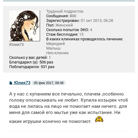
Трудный подросток
Сообщения:
800
Зарегистрирован:
01 окт 2013, 06:28
Пол:
Женский
Сколько попыток ЭКО:
4
Стаж бесплодия:
15
В каких клиниках проводилось лечение:
Меркурий
Юлия73
Малыш
Нео-клиник
Сколько у вас детей:
1
Благодарил (а):
506 раз
Поблагодарили:
531 раз
С
Юлия73
05 фев 2017, 08:48
о
о
А у нас с купанием все печально, плачем ,особенно
б
щ
голову ополаскивать не любит. Купила козырек чтоб
е
вода не лилась на лицо не помогает нам ничего. для
н
меня для самой его мытье уже как испытание. Ни
и
е
какие игрушки конечно не помогают.