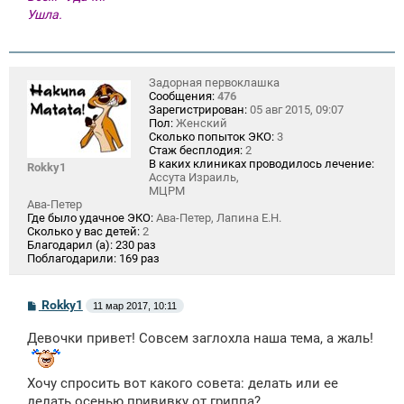
Ушла.
Задорная первоклашка
Сообщения:
476
Зарегистрирован:
05 авг 2015, 09:07
Пол:
Женский
Сколько попыток ЭКО:
3
Стаж бесплодия:
2
В каких клиниках проводилось лечение:
Rokky1
Ассута Израиль,
МЦРМ
Ава-Петер
Где было удачное ЭКО:
Ава-Петер, Лапина Е.Н.
Сколько у вас детей:
2
Благодарил (а):
230 раз
Поблагодарили:
169 раз
С
Rokky1
11 мар 2017, 10:11
о
о
Девочки привет! Совсем заглохла наша тема, а жаль!
б
щ
е
н
Хочу спросить вот какого совета: делать или ее
и
делать осенью прививку от гриппа?
е