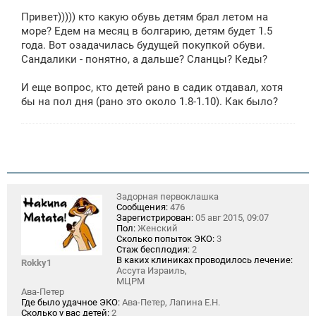
о
Привет))))) кто какую обувь детям брал летом на
б
щ
море? Едем на месяц в болгарию, детям будет 1.5
е
года. Вот озадачилась будущей покупкой обуви.
н
Сандалики - понятно, а дальше? Сланцы? Кеды?
и
е
И еще вопрос, кто детей рано в садик отдавал, хотя
бы на пол дня (рано это около 1.8-1.10). Как было?
Задорная первоклашка
Сообщения:
476
Зарегистрирован:
05 авг 2015, 09:07
Пол:
Женский
Сколько попыток ЭКО:
3
Стаж бесплодия:
2
В каких клиниках проводилось лечение:
Rokky1
Ассута Израиль,
МЦРМ
Ава-Петер
Где было удачное ЭКО:
Ава-Петер, Лапина Е.Н.
Сколько у вас детей:
2