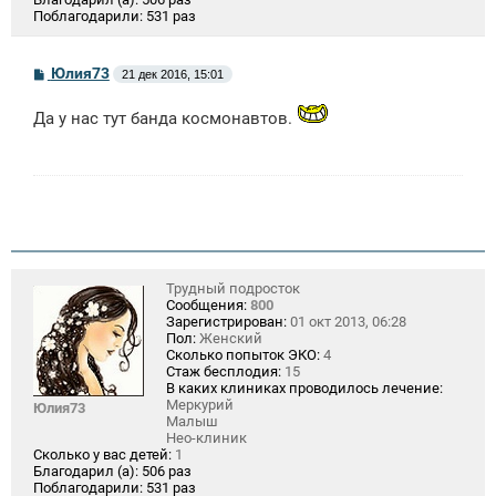
Поблагодарили:
531 раз
С
Юлия73
21 дек 2016, 15:01
о
о
Да у нас тут банда космонавтов.
б
щ
е
н
и
е
Трудный подросток
Сообщения:
800
Зарегистрирован:
01 окт 2013, 06:28
Пол:
Женский
Сколько попыток ЭКО:
4
Стаж бесплодия:
15
В каких клиниках проводилось лечение:
Меркурий
Юлия73
Малыш
Нео-клиник
Сколько у вас детей:
1
Благодарил (а):
506 раз
Поблагодарили:
531 раз