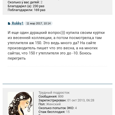
Сколько у вас детей:
2
Благодарил (а):
230 раз
Поблагодарили:
169 раз
С
Rokky1
11 мар 2017, 10:14
о
о
И еще один дурацкий вопрос))) купила своим куртки
б
щ
из весенней коллекции, а потом посмотрела,а там
е
утеплителя аж 150. Это ведь много да? На сайте
н
производитель пишет что это весна, а на многих
и
е
сайтах, что 150 г утеплителя это до -10. Боюсь
перегреть
Трудный подросток
Сообщения:
800
Зарегистрирован:
01 окт 2013, 06:28
Пол:
Женский
Сколько попыток ЭКО:
4
Стаж бесплодия:
15