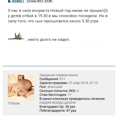
С
Rokky1
13 янв 2017, 13:38
о
о
У нас в силу возраста Новый год никак не прошел)))
б
щ
у детей отбой в 19.30 и мы спокойно посидели. Но в
е
силу того, что сын просыпается около 5.30 утра
н
и
е
, никто долго не сидел.
Задорная первоклашка
Сообщения:
311
Зарегистрирован:
01 мар 2014, 01:13
Пол:
Женский
Сколько попыток ЭКО:
6
Стаж бесплодия:
17
В каких клиниках проводилось лечение:
НАДИЯ ИСИДА ДАХНО
77Леля
Благодарил (а):
36 раз
Поблагодарили:
87 раз