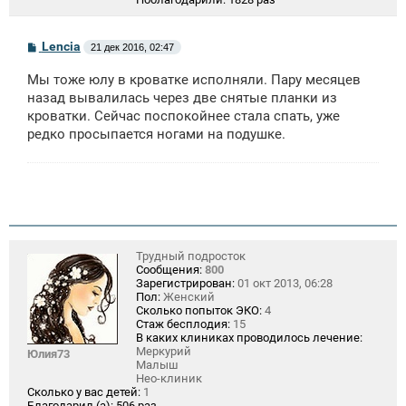
С
Lencia
21 дек 2016, 02:47
о
о
Мы тоже юлу в кроватке исполняли. Пару месяцев
б
щ
назад вывалилась через две снятые планки из
е
кроватки. Сейчас поспокойнее стала спать, уже
н
редко просыпается ногами на подушке.
и
е
Трудный подросток
Сообщения:
800
Зарегистрирован:
01 окт 2013, 06:28
Пол:
Женский
Сколько попыток ЭКО:
4
Стаж бесплодия:
15
В каких клиниках проводилось лечение:
Меркурий
Юлия73
Малыш
Нео-клиник
Сколько у вас детей:
1
Благодарил (а):
506 раз