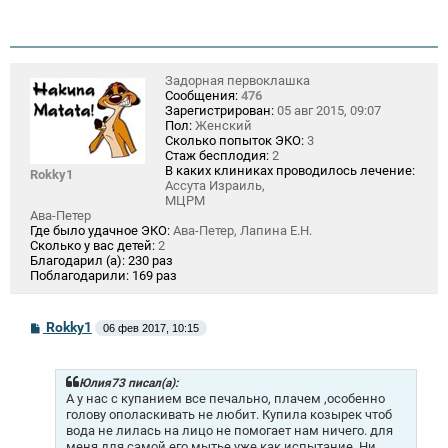
Задорная первоклашка
Сообщения:
476
Зарегистрирован:
05 авг 2015, 09:07
Пол:
Женский
Сколько попыток ЭКО:
3
Стаж бесплодия:
2
В каких клиниках проводилось лечение:
Rokky1
Ассута Израиль,
МЦРМ
Ава-Петер
Где было удачное ЭКО:
Ава-Петер, Лапина Е.Н.
Сколько у вас детей:
2
Благодарил (а):
230 раз
Поблагодарили:
169 раз
С
Rokky1
06 фев 2017, 10:15
о
о
б
щ
Юлия73 писал(а):
е
А у нас с купанием все печально, плачем ,особенно
н
голову ополаскивать не любит. Купила козырек чтоб
и
вода не лилась на лицо не помогает нам ничего. для
е
меня для самой его мытье уже как испытание. Ни