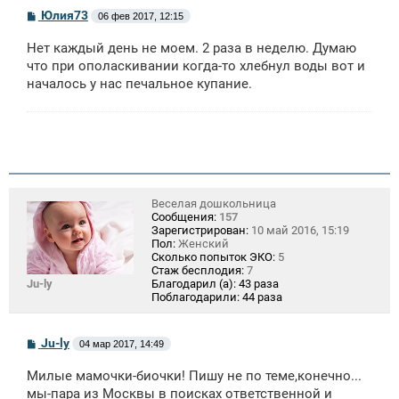
С
Юлия73
06 фев 2017, 12:15
о
о
Нет каждый день не моем. 2 раза в неделю. Думаю
б
щ
что при ополаскивании когда-то хлебнул воды вот и
е
началось у нас печальное купание.
н
и
е
Веселая дошкольница
Сообщения:
157
Зарегистрирован:
10 май 2016, 15:19
Пол:
Женский
Сколько попыток ЭКО:
5
Стаж бесплодия:
7
Ju-ly
Благодарил (а):
43 раза
Поблагодарили:
44 раза
С
Ju-ly
04 мар 2017, 14:49
о
о
Милые мамочки-биочки! Пишу не по теме,конечно...
б
щ
мы-пара из Москвы в поисках ответственной и