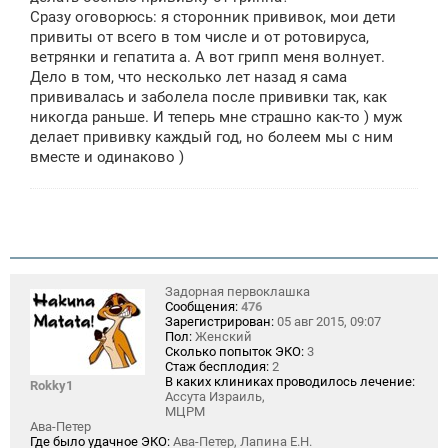
Сразу оговорюсь: я сторонник прививок, мои дети
привиты от всего в том числе и от ротовируса,
ветрянки и гепатита а. А вот грипп меня волнует.
Дело в том, что несколько лет назад я сама
прививалась и заболела после прививки так, как
никогда раньше. И теперь мне страшно как-то ) муж
делает прививку каждый год, но болеем мы с ним
вместе и одинаково )
Задорная первоклашка
Сообщения:
476
Зарегистрирован:
05 авг 2015, 09:07
Пол:
Женский
Сколько попыток ЭКО:
3
Стаж бесплодия:
2
В каких клиниках проводилось лечение:
Rokky1
Ассута Израиль,
МЦРМ
Ава-Петер
Где было удачное ЭКО:
Ава-Петер, Лапина Е.Н.