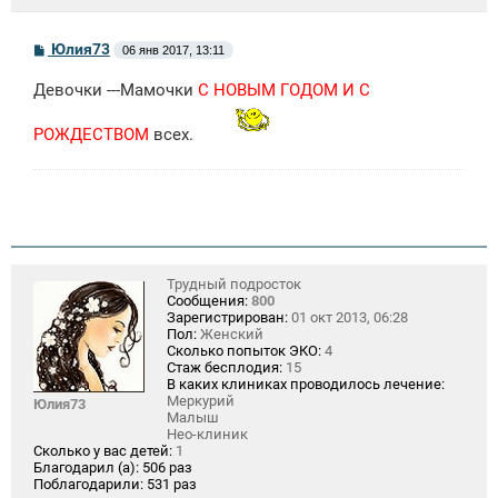
С
Юлия73
06 янв 2017, 13:11
о
о
Девочки ---Мамочки
С НОВЫМ ГОДОМ И С
б
щ
е
РОЖДЕСТВОМ
всех.
н
и
е
Трудный подросток
Сообщения:
800
Зарегистрирован:
01 окт 2013, 06:28
Пол:
Женский
Сколько попыток ЭКО:
4
Стаж бесплодия:
15
В каких клиниках проводилось лечение:
Меркурий
Юлия73
Малыш
Нео-клиник
Сколько у вас детей:
1
Благодарил (а):
506 раз
Поблагодарили:
531 раз