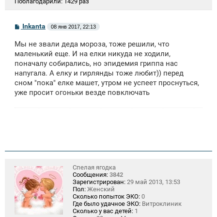
Поблагодарили:
1429 раз
С
Inkanta
08 янв 2017, 22:13
о
о
Мы не звали деда мороза, тоже решили, что
б
щ
маленький еще. И на елки никуда не ходили,
е
поначалу собирались, но эпидемия гриппа нас
н
напугала. А елку и гирлянды тоже любит)) перед
и
е
сном "пока" елке машет, утром не успеет проснуться,
уже просит огоньки везде повключать
Спелая ягодка
Сообщения:
3842
Зарегистрирован:
29 май 2013, 13:53
Пол:
Женский
Сколько попыток ЭКО:
0
Где было удачное ЭКО:
Витроклиник
Сколько у вас детей:
1