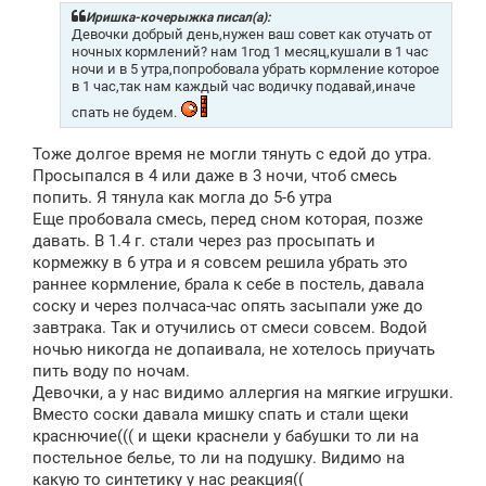
б
щ
Иришка-кочерыжка писал(а):
е
Девочки добрый день,нужен ваш совет как отучать от
н
ночных кормлений? нам 1год 1 месяц,кушали в 1 час
и
ночи и в 5 утра,попробовала убрать кормление которое
е
в 1 час,так нам каждый час водичку подавай,иначе
спать не будем.
Тоже долгое время не могли тянуть с едой до утра.
Просыпался в 4 или даже в 3 ночи, чтоб смесь
попить. Я тянула как могла до 5-6 утра
Еще пробовала смесь, перед сном которая, позже
давать. В 1.4 г. стали через раз просыпать и
кормежку в 6 утра и я совсем решила убрать это
раннее кормление, брала к себе в постель, давала
соску и через полчаса-час опять засыпали уже до
завтрака. Так и отучились от смеси совсем. Водой
ночью никогда не допаивала, не хотелось приучать
пить воду по ночам.
Девочки, а у нас видимо аллергия на мягкие игрушки.
Вместо соски давала мишку спать и стали щеки
краснючие((( и щеки краснели у бабушки то ли на
постельное белье, то ли на подушку. Видимо на
какую то синтетику у нас реакция((