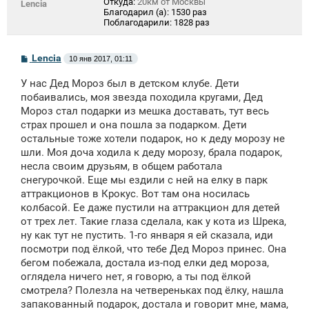
Откуда:
20км от Москвы
Lencia
Благодарил (а):
1530 раз
Поблагодарили:
1828 раз
С
Lencia
10 янв 2017, 01:11
о
о
У нас Дед Мороз был в детском клубе. Дети
б
щ
побаивались, моя звезда походила кругами, Дед
е
Мороз стал подарки из мешка доставать, тут весь
н
страх прошел и она пошла за подарком. Дети
и
е
остальные тоже хотели подарок, но к деду морозу не
шли. Моя доча ходила к деду морозу, брала подарок,
несла своим друзьям, в общем работала
снегурочкой. Еще мы ездили с ней на елку в парк
аттракционов в Крокус. Вот там она носилась
колбасой. Ее даже пустили на аттракцион для детей
от трех лет. Такие глаза сделала, как у кота из Шрека,
ну как тут не пустить. 1-го января я ей сказала, иди
посмотри под ёлкой, что тебе Дед Мороз принес. Она
бегом побежала, достала из-под елки дед мороза,
оглядела ничего нет, я говорю, а ты под ёлкой
смотрела? Полезла на четвереньках под ёлку, нашла
запакованный подарок, достала и говорит мне, мама,