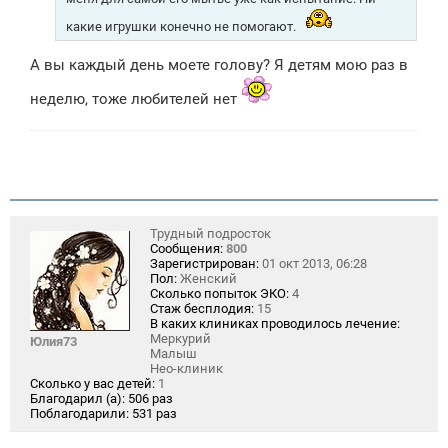
какие игрушки конечно не помогают.
А вы каждый день моете голову? Я детям мою раз в
неделю, тоже любителей нет
Трудный подросток
Сообщения:
800
Зарегистрирован:
01 окт 2013, 06:28
Пол:
Женский
Сколько попыток ЭКО:
4
Стаж бесплодия:
15
В каких клиниках проводилось лечение:
Меркурий
Юлия73
Малыш
Нео-клиник
Сколько у вас детей:
1
Благодарил (а):
506 раз
Поблагодарили:
531 раз