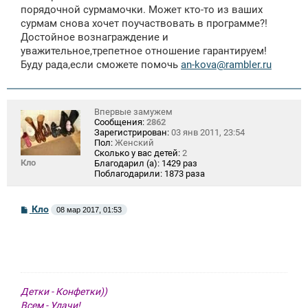
е
порядочной сурмамочки. Может кто-то из ваших
н
сурмам снова хочет поучаствовать в программе?!
и
е
Достойное вознаграждение и
уважительное,трепетное отношение гарантируем!
Буду рада,если сможете помочь
an-kova@rambler.ru
Впервые замужем
Сообщения:
2862
Зарегистрирован:
03 янв 2011, 23:54
Пол:
Женский
Сколько у вас детей:
2
Кло
Благодарил (а):
1429 раз
Поблагодарили:
1873 раза
С
Кло
08 мар 2017, 01:53
о
о
б
щ
е
н
и
е
Детки - Конфетки))
Всем - Удачи!