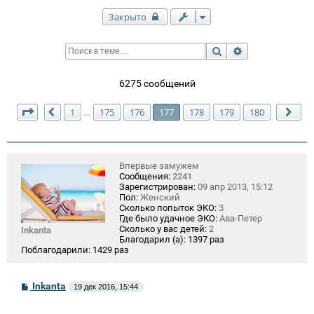
Закрыто
Поиск
Расширенный п
6275 сообщений
Страница
177
из
180
1
175
176
177
178
179
180
…
Пред.
Сле
Впервые замужем
Сообщения:
2241
Зарегистрирован:
09 апр 2013, 15:12
Пол:
Женский
Сколько попыток ЭКО:
3
Где было удачное ЭКО:
Ава-Петер
Сколько у вас детей:
2
Inkanta
Благодарил (а):
1397 раз
Поблагодарили:
1429 раз
С
Inkanta
19 дек 2016, 15:44
о
о