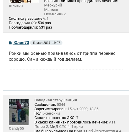
В каких клиниках проводилось лечение:
Меркурий
Юлия73
Малыш
Нео-клиник
Сколько у вас детей:
1
Благодарил (а):
506 раз
Поблагодарили:
531 раз
С
Юлия73
11 мар 2017, 19:07
о
о
Рокки мы осенью прививались от гриппа перенес
б
щ
хорошо. Сами каждый год делаем.
е
н
и
е
Заводная старушенция
Сообщения:
5344
Зарегистрирован:
15 окт 2009, 18:36
Пол:
Женский
Сколько попыток ЭКО:
7
В каких клиниках проводилось лечение:
Ава
Петер-2, МиД СПб-4, 1 крио
Candy55
Где было удачное ЭКО:
МиД Спб Феоктистов А.А.