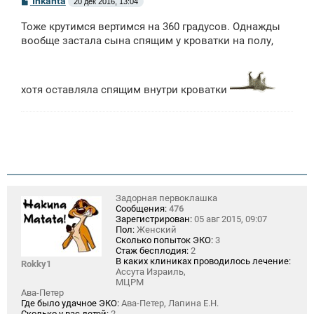
Inkanta
20 дек 2016, 13:04
о
о
Тоже крутимся вертимся на 360 градусов. Однажды
б
щ
вообще застала сына спящим у кроватки на полу,
е
н
и
е
хотя оставляла спящим внутри кроватки
Задорная первоклашка
Сообщения:
476
Зарегистрирован:
05 авг 2015, 09:07
Пол:
Женский
Сколько попыток ЭКО:
3
Стаж бесплодия:
2
В каких клиниках проводилось лечение:
Rokky1
Ассута Израиль,
МЦРМ
Ава-Петер
Где было удачное ЭКО:
Ава-Петер, Лапина Е.Н.
Сколько у вас детей:
2