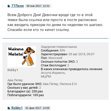
С
77Леля
30 янв 2017, 12:31
о
о
Всем Доброго Дня! Девочки вроде где то в этой
б
щ
темке была ссылка или просто в посте расписано
е
как вводить прикорм по дням по неделям по шагово.
н
Спасибо если кто то кинет ссылку.
и
е
Задорная первоклашка
Сообщения:
476
Зарегистрирован:
05 авг 2015, 09:07
Пол:
Женский
Сколько попыток ЭКО:
3
Стаж бесплодия:
2
В каких клиниках проводилось лечение:
Rokky1
Ассута Израиль,
МЦРМ
Ава-Петер
Где было удачное ЭКО:
Ава-Петер, Лапина Е.Н.
Сколько у вас детей:
2
Благодарил (а):
230 раз
Поблагодарили:
169 раз
С
Rokky1
01 фев 2017, 13:09
о