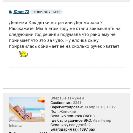
С
Юлия73
06 янв 2017, 13:16
о
о
Девочки Как детки встретили Дед мороза ?
б
щ
Расскажите. Мы в этом году не стали заказывать на
е
следующий год решили подумала что рано ему не
н
понимает что это за чудо. Ну елочка сыну
и
е
понравилась обнимает ее на сколько ручек хватает.
Впервые замужем
Сообщения:
2241
Зарегистрирован:
09 апр 2013, 15:12
Пол:
Женский
Сколько попыток ЭКО:
3
Где было удачное ЭКО:
Ава-Петер
Сколько у вас детей:
2
Inkanta
Благодарил (а):
1397 раз