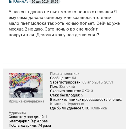
С
Юлия73
20 дек 2016, 10:55
о
о
У нас сын давно не пьет молоко ночью отказался.Я
б
щ
ему сама давала сонному мне казалось что днем
е
мало пьет молока так хоть ночью попьет. Сейчас уже
н
месяца 2 не даю. Зато ночью во сне любит
и
е
покрутиться. Девочки как у вас детки спят?
Пока в пеленках
Сообщения:
54
Зарегистрирован:
03 апр 2015, 20:51
Пол:
Женский
Сколько попыток ЭКО:
3
Стаж бесплодия:
5
В каких клиниках проводилось лечение:
Иришка-кочерыжка
Клиника Нуриевых
Где было удачное ЭКО:
Клиника
Нуриевых
Сколько у вас детей:
1
Благодарил (а):
47 раз
Поблагодарили:
74 раза