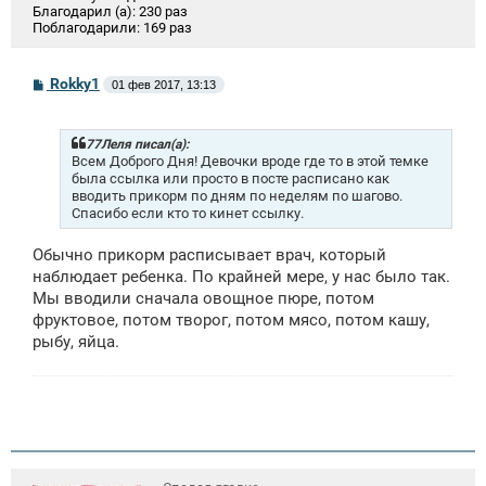
Благодарил (а):
230 раз
Поблагодарили:
169 раз
С
Rokky1
01 фев 2017, 13:13
о
о
б
щ
77Леля писал(а):
е
Всем Доброго Дня! Девочки вроде где то в этой темке
н
была ссылка или просто в посте расписано как
и
вводить прикорм по дням по неделям по шагово.
е
Спасибо если кто то кинет ссылку.
Обычно прикорм расписывает врач, который
наблюдает ребенка. По крайней мере, у нас было так.
Мы вводили сначала овощное пюре, потом
фруктовое, потом творог, потом мясо, потом кашу,
рыбу, яйца.