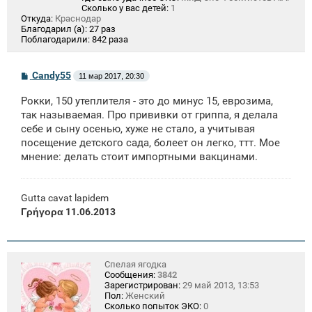
Сколько у вас детей:
1
Откуда:
Краснодар
Благодарил (а):
27 раз
Поблагодарили:
842 раза
С
Candy55
11 мар 2017, 20:30
о
о
Рокки, 150 утеплителя - это до минус 15, еврозима,
б
щ
так называемая. Про прививки от гриппа, я делала
е
себе и сыну осенью, хуже не стало, а учитывая
н
посещение детского сада, болеет он легко, ттт. Мое
и
е
мнение: делать стоит импортными вакцинами.
Gutta cavat lapidem
Γρήγορα 11.06.2013
Спелая ягодка
Сообщения:
3842
Зарегистрирован:
29 май 2013, 13:53
Пол:
Женский
Сколько попыток ЭКО:
0