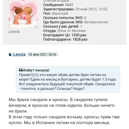
Спелая ягодка
Сообщения:
3842
Зарегистрирован:
29 май 2013, 13:53
Пол:
Женский
Сколько попыток ЭКО:
0
Где было удачное ЭКО:
Витроклиник
Сколько у вас детей:
1
Откуда:
20км от Москвы
Lencia
Благодарил (а):
1530 раз
Поблагодарили:
1828 раз
С
Lencia
01 фев 2017, 20:41
о
о
б
щ
Rokky1 писал(а):
е
Привет))))) кто какую обувь детям брал летом на
н
море? Едем на месяц в болгарию, детям будет 1.5 года.
и
Вот озадачилась будущей покупкой обуви. Сандалики
е
- понятно, а дальше? Сланцы? Кеды?
Мы брали сандали и кроксы. В сандалях гуляли
вечером, в кроксах на пляж ходили, больше ничего
не брали.
В этом году только сандали возьму, кроксы прям там
куплю. Мы в Испанию летим на полтора месяца.