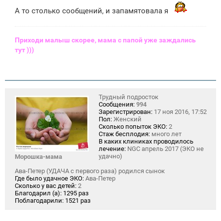
А то столько сообщений, и запамятовала я
Приходи малыш скорее, мама с папой уже заждались
тут )))
Трудный подросток
Сообщения:
994
Зарегистрирован:
17 ноя 2016, 17:52
Пол:
Женский
Сколько попыток ЭКО:
2
Стаж бесплодия:
много лет
В каких клиниках проводилось
лечение:
NGC апрель 2017 (ЭКО не
удачно)
Морошка-мама
Ава-Петер (УДАЧА с первого раза) родился сынок
Где было удачное ЭКО:
Ава-Петер
Сколько у вас детей:
2
Благодарил (а):
1295 раз
Поблагодарили:
1521 раз