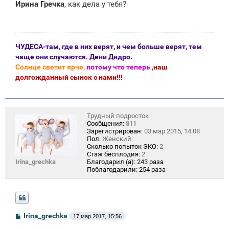
Ирина Гречка
, как дела у тебя?
б
щ
е
н
и
е
ЧУДЕСА-там, где в них верят, и чем больше верят, тем
чаще они случаются. Дени Дидро.
Солнце светит ярче,
потому что теперь
,наш
долгожданный сынок с нами!!!
Трудный подросток
Сообщения:
811
Зарегистрирован:
03 мар 2015, 14:08
Пол:
Женский
Сколько попыток ЭКО:
2
Стаж бесплодия:
2
Irina_grechka
Благодарил (а):
243 раза
Поблагодарили:
254 раза
С
Irina_grechka
17 мар 2017, 15:56
о