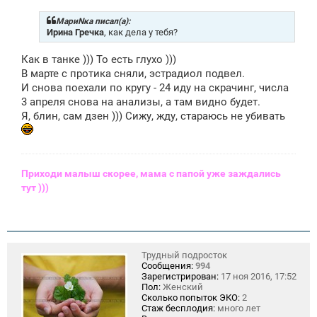
о
б
щ
МариNка писал(а):
е
Ирина Гречка
, как дела у тебя?
н
и
Как в танке ))) То есть глухо )))
е
В марте с протика сняли, эстрадиол подвел.
И снова поехали по кругу - 24 иду на скрачинг, числа
3 апреля снова на анализы, а там видно будет.
Я, блин, сам дзен ))) Сижу, жду, стараюсь не убивать
Приходи малыш скорее, мама с папой уже заждались
тут )))
Трудный подросток
Сообщения:
994
Зарегистрирован:
17 ноя 2016, 17:52
Пол:
Женский
Сколько попыток ЭКО:
2
Стаж бесплодия:
много лет