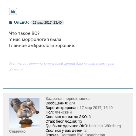
С
ОлЕвОс
23 мар 2017, 23:40
о
о
Что такое ВО?
б
щ
У нас морфология была 1
е
Главное эмбриологи хорошие.
н
и
е
Все, что вы желаете мне, я всей душой Вам желаю в семь раз
больше!
Задорная первоклашка
Сообщения:
274
Зарегистрирован:
17 мар 2017, 15:40
Пол:
Женский
Сколько попыток ЭКО:
3
Стаж бесплодия:
12
Где было удачное ЭКО:
Uniklinik Würzburg
Сколько у вас детей:
2
Семечко
Откуда:
Germany BW, Kasachstan