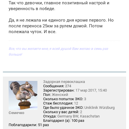
Так что девочки, главное позитивный настрой и
уверенность в победе.
Да, я не лежала ни единого дня кроме первого. Но
после переноса 25км за рулем домой. Потом
полежала чуток. И все.
Все, что вы желаете мне, я всей душой Вам желаю в семь раз
больше!
Задорная первоклашка
Сообщения:
274
Зарегистрирован:
17 мар 2017, 15:40
Пол:
Женский
Сколько попыток ЭКО:
3
Стаж бесплодия:
12
Где было удачное ЭКО:
Uniklinik Würzburg
Сколько у вас детей:
2
Семечко
Откуда:
Germany BW, Kasachstan
Благодарил (а):
100 раз
Поблагодарили:
51 раз