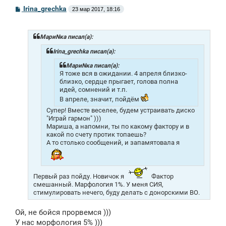
С
Irina_grechka
23 мар 2017, 18:16
о
о
б
щ
МариNка писал(а):
е
н
Irina_grechka писал(а):
и
е
МариNка писал(а):
Я тоже вся в ожидании. 4 апреля близко-
близко, сердце прыгает, голова полна
идей, сомнений и т.п.
В апреле, значит, пойдём
Супер! Вместе веселее, будем устраивать диско
"Играй гармон" )))
Мариша, а напомни, ты по какому фактору и в
какой по счету протик топаешь?
А то столько сообщений, и запамятовала я
Первый раз пойду. Новичок я
Фактор
смешанный. Марфология 1%. У меня СИЯ,
стимулировать нечего, буду делать с донорскими ВО.
Ой, не бойся прорвемся )))
У нас морфология 5% )))