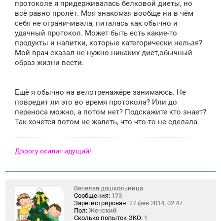
протоколе я придерживалась белковой диеты, но
н
всё равно пролёт. Моя знакомая вообще ни в чём
и
е
себя не ограничивала, питалась как обычно и
удачный протокол. Может быть есть какие-то
продукты и напитки, которые категорически нельзя?
Мой врач сказал не нужно никаких диет,обычный
образ жизни вести.
Ещё я обычно на велотренажёре занимаюсь. Не
повредит ли это во время протокола? Или до
переноса можно, а потом нет? Подскажите кто знает?
Так хочется потом не жалеть, что что-то не сделала.
Дорогу осилит идущий!
Веселая дошкольница
Сообщения:
173
Зарегистрирован:
27 фев 2014, 02:47
Пол:
Женский
Сколько попыток ЭКО:
1