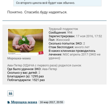
н
Со второго цикла всё будет как обычно.
и
е
Понятно. Спасибо.буду надеяться.
Трудный подросток
Сообщения:
994
Зарегистрирован:
17 ноя 2016, 17:52
Пол:
Женский
Сколько попыток ЭКО:
2
Стаж бесплодия:
много лет
В каких клиниках проводилось
лечение:
NGC апрель 2017 (ЭКО не
удачно)
Морошка-мама
Ава-Петер (УДАЧА с первого раза) родился сынок
Где было удачное ЭКО:
Ава-Петер
Сколько у вас детей:
2
Благодарил (а):
1295 раз
Поблагодарили:
1521 раз
С
Морошка-мама
16 мар 2017, 20:55
о
о