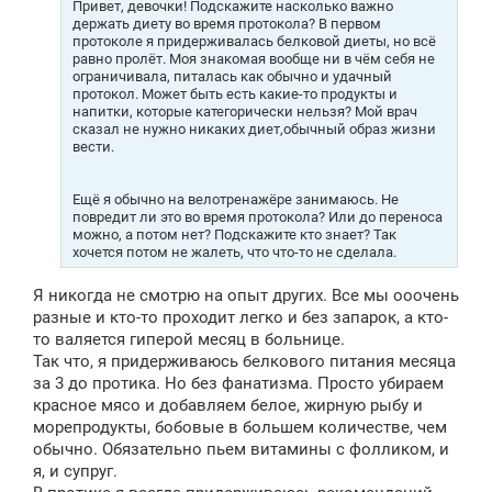
е
Привет, девочки! Подскажите насколько важно
н
держать диету во время протокола? В первом
и
протоколе я придерживалась белковой диеты, но всё
е
равно пролёт. Моя знакомая вообще ни в чём себя не
ограничивала, питалась как обычно и удачный
протокол. Может быть есть какие-то продукты и
напитки, которые категорически нельзя? Мой врач
сказал не нужно никаких диет,обычный образ жизни
вести.
Ещё я обычно на велотренажёре занимаюсь. Не
повредит ли это во время протокола? Или до переноса
можно, а потом нет? Подскажите кто знает? Так
хочется потом не жалеть, что что-то не сделала.
Я никогда не смотрю на опыт других. Все мы ооочень
разные и кто-то проходит легко и без запарок, а кто-
то валяется гиперой месяц в больнице.
Так что, я придерживаюсь белкового питания месяца
за 3 до протика. Но без фанатизма. Просто убираем
красное мясо и добавляем белое, жирную рыбу и
морепродукты, бобовые в большем количестве, чем
обычно. Обязательно пьем витамины с фолликом, и
я, и супруг.