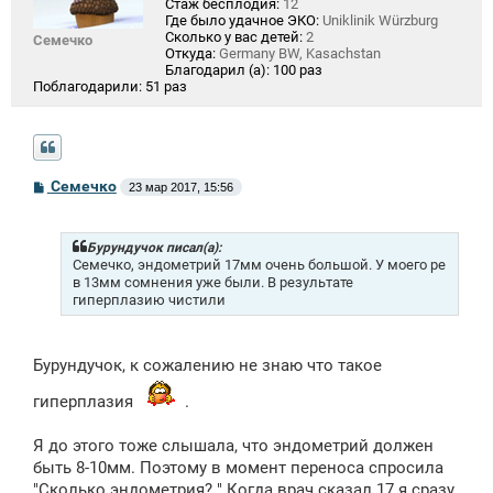
Стаж бесплодия:
12
Где было удачное ЭКО:
Uniklinik Würzburg
Сколько у вас детей:
2
Семечко
Откуда:
Germany BW, Kasachstan
Благодарил (а):
100 раз
Поблагодарили:
51 раз
С
Семечко
23 мар 2017, 15:56
о
о
б
щ
Бурундучок писал(а):
е
Семечко, эндометрий 17мм очень большой. У моего ре
н
в 13мм сомнения уже были. В результате
и
гиперплазию чистили
е
Бурундучок, к сожалению не знаю что такое
гиперплазия
.
Я до этого тоже слышала, что эндометрий должен
быть 8-10мм. Поэтому в момент переноса спросила
"Сколько эндометрия? " Когда врач сказал 17 я сразу