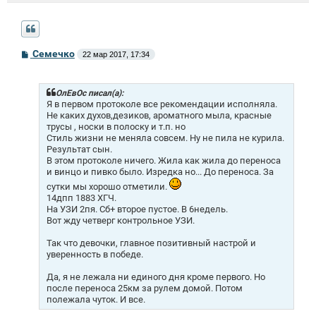
С
Семечко
22 мар 2017, 17:34
о
о
б
щ
ОлЕвОс писал(а):
е
Я в первом протоколе все рекомендации исполняла.
н
Не каких духов,дезиков, ароматного мыла, красные
и
трусы , носки в полоску и т.п. но
е
Стиль жизни не меняла совсем. Ну не пила не курила.
Результат сын.
В этом протоколе ничего. Жила как жила до переноса
и винцо и пивко было. Изредка но... До переноса. За
сутки мы хорошо отметили.
14дпп 1883 ХГЧ.
На УЗИ 2пя. Сб+ второе пустое. В 6недель.
Вот жду четверг контрольное УЗИ.
Так что девочки, главное позитивный настрой и
уверенность в победе.
Да, я не лежала ни единого дня кроме первого. Но
после переноса 25км за рулем домой. Потом
полежала чуток. И все.