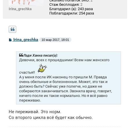
Сколько попыток ЭКО:
2
Стаж бесплодия:
2
Irina_grechka
Благодарил (а):
243 раза
Поблагодарили:
254 раза
С
Irina_grechka
10 мар 2017, 18:01
о
о
б
щ
Лэди Ханна писал(а):
е
Девочки, всех с прошедшими! Всем нам женского
н
и
е
счастья!!
А у меня после ИК наконец-то пришли М. Правда
очень обильные и болезненные. Может, это так и
должно быть? Сейчас уже полегче, но даже не
собираются заканчиваться. Звонила врачу, говорит,
ничего после ик такое нормально. Но я всё равно
переживаю.
Не переживай. Это норм.
Со второго цикла всё будет как обычно.