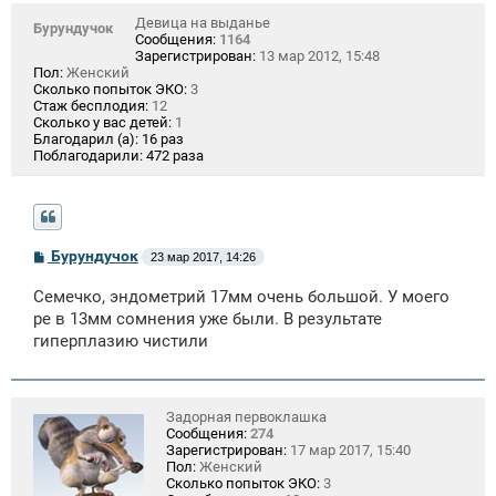
Девица на выданье
Бурундучок
Сообщения:
1164
Зарегистрирован:
13 мар 2012, 15:48
Пол:
Женский
Сколько попыток ЭКО:
3
Стаж бесплодия:
12
Сколько у вас детей:
1
Благодарил (а):
16 раз
Поблагодарили:
472 раза
С
Бурундучок
23 мар 2017, 14:26
о
о
Семечко, эндометрий 17мм очень большой. У моего
б
щ
ре в 13мм сомнения уже были. В результате
е
гиперплазию чистили
н
и
е
Задорная первоклашка
Сообщения:
274
Зарегистрирован:
17 мар 2017, 15:40
Пол:
Женский
Сколько попыток ЭКО:
3