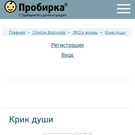
Главная
››
Список форумов
››
ЭКО и жизнь
››
Крик души
Регистрация
Вход
Крик души