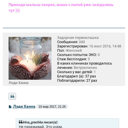
Приходи малыш скорее, мама с папой уже заждались
тут )))
Задорная первоклашка
Сообщения:
243
Зарегистрирован:
16 июл 2016, 14:48
Пол:
Женский
Сколько попыток ЭКО:
0
Стаж бесплодия:
5
В каких клиниках проводилось
лечение:
Витроклиник
Сколько у вас детей:
1
Благодарил (а):
37 раз
Поблагодарили:
27 раз
Лэди Ханна
С
Лэди Ханна
10 мар 2017, 21:25
о
о
б
щ
Irina_grechka писал(а):
е
Не переживай. Это норм.