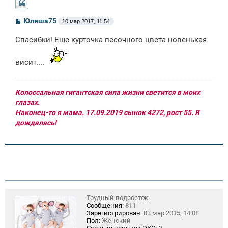
С
Юляша75
10 мар 2017, 11:54
о
о
Спасибки! Еще курточка песочного цвета новенькая
б
щ
е
висит....
н
и
е
Колоссальная гигантская сила жизни светится в моих
глазах.
Наконец-то я мама. 17.09.2019 сынок 4272, рост 55. Я
дождалась!
Трудный подросток
Сообщения:
811
Зарегистрирован:
03 мар 2015, 14:08
Пол:
Женский