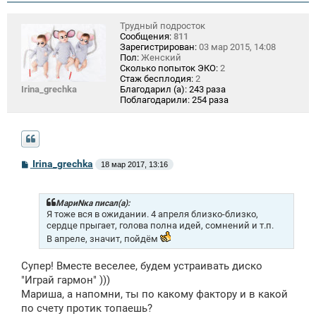
Трудный подросток
Сообщения:
811
Зарегистрирован:
03 мар 2015, 14:08
Пол:
Женский
Сколько попыток ЭКО:
2
Стаж бесплодия:
2
Irina_grechka
Благодарил (а):
243 раза
Поблагодарили:
254 раза
С
Irina_grechka
18 мар 2017, 13:16
о
о
б
щ
МариNка писал(а):
е
Я тоже вся в ожидании. 4 апреля близко-близко,
н
сердце прыгает, голова полна идей, сомнений и т.п.
и
В апреле, значит, пойдём
е
Супер! Вместе веселее, будем устраивать диско
"Играй гармон" )))
Мариша, а напомни, ты по какому фактору и в какой
по счету протик топаешь?