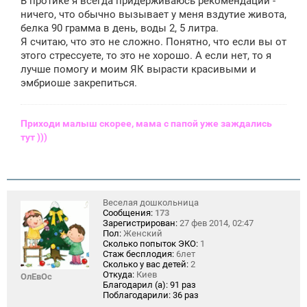
В протике я всегда придерживаюсь рекомендаций -
ничего, что обычно вызывает у меня вздутие живота,
белка 90 грамма в день, воды 2, 5 литра.
Я считаю, что это не сложно. Понятно, что если вы от
этого стрессуете, то это не хорошо. А если нет, то я
лучше помогу и моим ЯК вырасти красивыми и
эмбриоше закрепиться.
Приходи малыш скорее, мама с папой уже заждались
тут )))
Веселая дошкольница
Сообщения:
173
Зарегистрирован:
27 фев 2014, 02:47
Пол:
Женский
Сколько попыток ЭКО:
1
Стаж бесплодия:
6лет
Сколько у вас детей:
2
Откуда:
Киев
ОлЕвОс
Благодарил (а):
91 раз
Поблагодарили:
36 раз