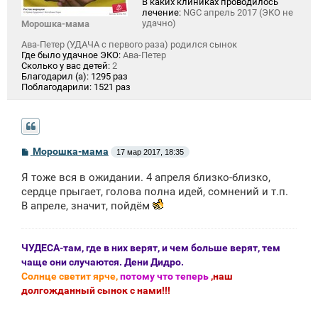
В каких клиниках проводилось
лечение:
NGC апрель 2017 (ЭКО не
удачно)
Морошка-мама
Ава-Петер (УДАЧА с первого раза) родился сынок
Где было удачное ЭКО:
Ава-Петер
Сколько у вас детей:
2
Благодарил (а):
1295 раз
Поблагодарили:
1521 раз
С
Морошка-мама
17 мар 2017, 18:35
о
о
Я тоже вся в ожидании. 4 апреля близко-близко,
б
щ
сердце прыгает, голова полна идей, сомнений и т.п.
е
В апреле, значит, пойдём
н
и
е
ЧУДЕСА-там, где в них верят, и чем больше верят, тем
чаще они случаются. Дени Дидро.
Солнце светит ярче,
потому что теперь
,наш
долгожданный сынок с нами!!!