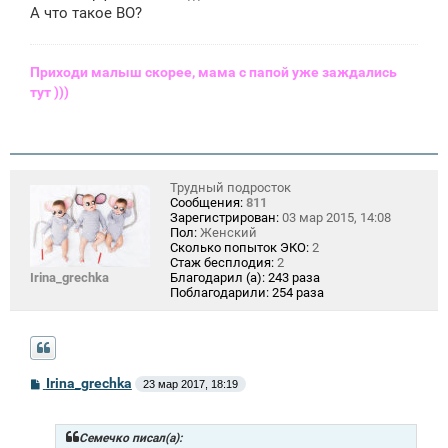
А что такое ВО?
Приходи малыш скорее, мама с папой уже заждались
тут )))
Трудный подросток
Сообщения:
811
Зарегистрирован:
03 мар 2015, 14:08
Пол:
Женский
Сколько попыток ЭКО:
2
Стаж бесплодия:
2
Irina_grechka
Благодарил (а):
243 раза
Поблагодарили:
254 раза
С
Irina_grechka
23 мар 2017, 18:19
о
о
б
щ
Семечко писал(а):