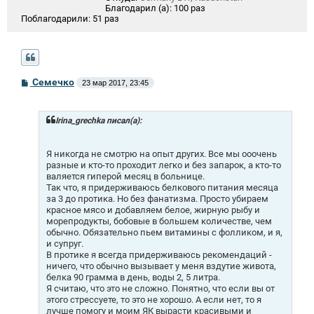
Благодарил (а):
100 раз
Поблагодарили:
51 раз
С
Семечко
23 мар 2017, 23:45
о
о
б
щ
Irina_grechka писал(а):
е
н
и
Я никогда не смотрю на опыт других. Все мы ооочень
е
разные и кто-то проходит легко и без запарок, а кто-то
валяется гиперой месяц в больнице.
Так что, я придерживаюсь белкового питания месяца
за 3 до протика. Но без фанатизма. Просто убираем
красное мясо и добавляем белое, жирную рыбу и
морепродукты, бобовые в большем количестве, чем
обычно. Обязательно пьем витамины с фолликом, и я,
и супруг.
В протике я всегда придерживаюсь рекомендаций -
ничего, что обычно вызывает у меня вздутие живота,
белка 90 грамма в день, воды 2, 5 литра.
Я считаю, что это не сложно. Понятно, что если вы от
этого стрессуете, то это не хорошо. А если нет, то я
лучше помогу и моим ЯК вырасти красивыми и