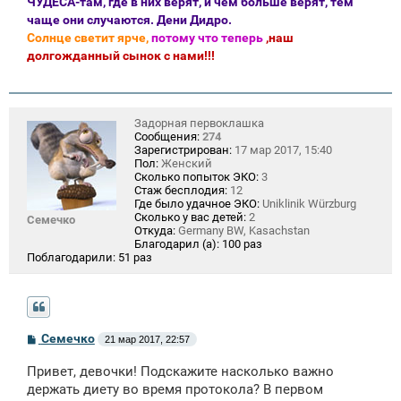
ЧУДЕСА-там, где в них верят, и чем больше верят, тем
чаще они случаются. Дени Дидро.
Солнце светит ярче,
потому что теперь
,наш
долгожданный сынок с нами!!!
Задорная первоклашка
Сообщения:
274
Зарегистрирован:
17 мар 2017, 15:40
Пол:
Женский
Сколько попыток ЭКО:
3
Стаж бесплодия:
12
Где было удачное ЭКО:
Uniklinik Würzburg
Сколько у вас детей:
2
Семечко
Откуда:
Germany BW, Kasachstan
Благодарил (а):
100 раз
Поблагодарили:
51 раз
С
Семечко
21 мар 2017, 22:57
о
о
Привет, девочки! Подскажите насколько важно
б
щ
держать диету во время протокола? В первом
е