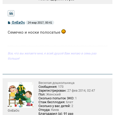
С
ОлЕвОс
24 мар 2017, 00:41
о
о
Семечко и носки полосатые
б
щ
е
н
и
е
Все, что вы желаете мне, я всей душой Вам желаю в семь раз
больше!
Веселая дошкольница
Сообщения:
173
Зарегистрирован:
27 фев 2014, 02:47
Пол:
Женский
Сколько попыток ЭКО:
1
Стаж бесплодия:
6лет
Сколько у вас детей:
2
Откуда:
Киев
ОлЕвОс
Благодарил (а):
91 раз