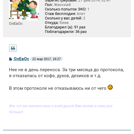
Зарегистрирован:
27 фев 2014, 02:47
Пол:
Женский
Сколько попыток ЭКО:
1
Стаж бесплодия:
6лет
Сколько у вас детей:
2
Откуда:
Киев
ОлЕвОс
Благодарил (а):
91 раз
Поблагодарили:
36 раз
С
ОлЕвОс
22 мар 2017, 18:27
о
о
Нее не в день переноса. За три месяца до протокола,
б
щ
я отказалась от кофе, духов, дезиков и т.д.
е
н
и
В этом протоколе не отказываюсь ни от чего
е
Все, что вы желаете мне, я всей душой Вам желаю в семь раз
больше!