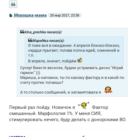
С
Морошка-мама
20 мар 2017, 23:36
о
о
б
щ
Irina_grechka писал(а):
е
н
МариNка писал(а):
и
Я тоже вся в ожидании. 4 апреля близко-близко,
е
сердце прыгает, голова полна идей, сомнений и
т.п.
В апреле, значит, пойдём
Супер! Вместе веселее, будем устраивать диско "Играй
гармон" )))
Мариша, а напомни, ты по какому фактору и в какой по
счету протик топаешь?
А то столько сообщений, и запамятовала я
Первый раз пойду. Новичок я
Фактор
смешанный. Марфология 1%. У меня СИЯ,
стимулировать нечего, буду делать с донорскими ВО.