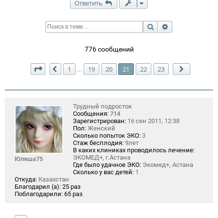
Ответить
Поиск
Расширенный п
776 сообщений
Страница
21
из
23
1
19
20
21
22
23
…
Пред.
След.
Трудный подросток
Сообщения:
714
Зарегистрирован:
16 сен 2011, 12:38
Пол:
Женский
Сколько попыток ЭКО:
3
Стаж бесплодия:
9лет
В каких клиниках проводилось лечение:
ЭКОМЕД+, г.Астана
Юляша75
Где было удачное ЭКО:
Экомед+, Астана
Сколько у вас детей:
1
Откуда:
Казахстан
Благодарил (а):
25 раз
Поблагодарили:
65 раз