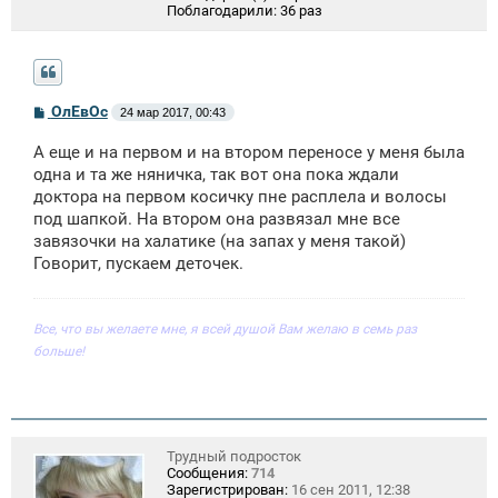
Поблагодарили:
36 раз
С
ОлЕвОс
24 мар 2017, 00:43
о
о
А еще и на первом и на втором переносе у меня была
б
щ
одна и та же няничка, так вот она пока ждали
е
доктора на первом косичку пне расплела и волосы
н
под шапкой. На втором она развязал мне все
и
е
завязочки на халатике (на запах у меня такой)
Говорит, пускаем деточек.
Все, что вы желаете мне, я всей душой Вам желаю в семь раз
больше!
Трудный подросток
Сообщения:
714
Зарегистрирован:
16 сен 2011, 12:38