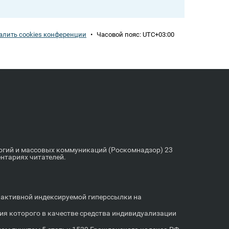
алить cookies конференции
•
Часовой пояс:
UTC+03:00
логий и массовых коммуникаций (Роскомнадзор) 23
ентариях читателей.
м активной индексируемой гиперссылки на
я которого в качестве средства индивидуализации