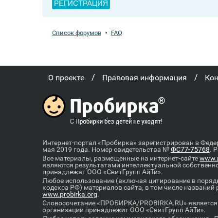
РЕГИСТРАЦИЯ
Список форумов
•
FAQ
/
/
О проекте
Правовая информация
Ко
Интернет-портал «Пробирка» зарегистрирован в Феде
мая 2019 года. Номер свидетельства №
ФС77-75768
. 
Все материалы, размещенные на интернет-сайте
www.p
являются результатами интеллектуальной собственн
принадлежат ООО «СвитГрупп АйТи».
Любое использование (включая цитирование в порядк
кодекса РФ) материалов сайта, в том числе названий
www.probirka.org
.
Словосочетание «ПРОБИРКА/PROBIRKA.RU» является к
организации принадлежит ООО «СвитГрупп АйТи».