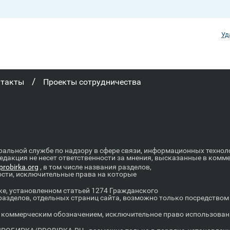
Уд
/
нтакты
Проекты сотрудничества
ральной службе по надзору в сфере связи, информационных техно
Редакция не несет ответственности за мнения, высказанные в комм
robirka.org
, в том числе названия разделов,
ости, исключительные права на которые
е, установленном статьей 1274 Гражданского
 разделов, отдельных страниц сайта, возможно только посредство
оммерческим обозначением, исключительное право использовани