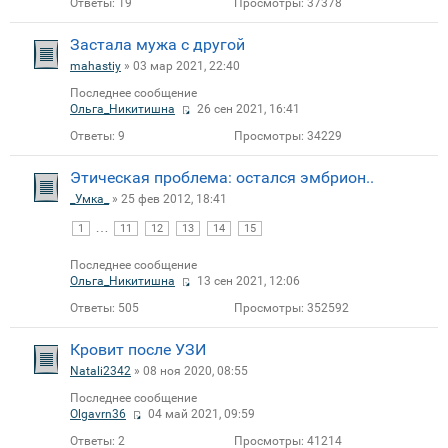
Ответы:
19
Просмотры:
37378
Застала мужа с другой
mahastiy
» 03 мар 2021, 22:40
Последнее сообщение
Ольга_Никитишна
26 сен 2021, 16:41
Ответы:
9
Просмотры:
34229
Этическая проблема: остался эмбрион..
_Умка_
» 25 фев 2012, 18:41
…
1
11
12
13
14
15
Последнее сообщение
Ольга_Никитишна
13 сен 2021, 12:06
Ответы:
505
Просмотры:
352592
Кровит после УЗИ
Natali2342
» 08 ноя 2020, 08:55
Последнее сообщение
Olgavrn36
04 май 2021, 09:59
Ответы:
2
Просмотры:
41214