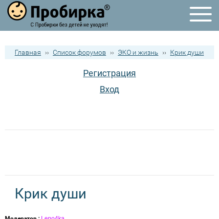
Главная
››
Список форумов
››
ЭКО и жизнь
››
Крик души
Регистрация
Вход
Крик души
Модератор :
Leno4ka