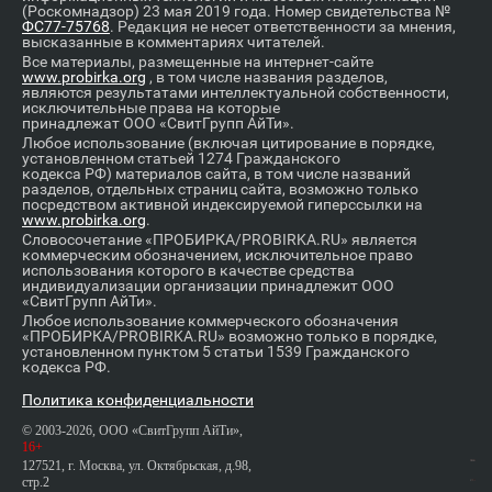
(Роскомнадзор) 23 мая 2019 года. Номер свидетельства №
ФС77-75768
. Редакция не несет ответственности за мнения,
высказанные в комментариях читателей.
Все материалы, размещенные на интернет-сайте
www.probirka.org
, в том числе названия разделов,
являются результатами интеллектуальной собственности,
исключительные права на которые
принадлежат ООО «СвитГрупп АйТи».
Любое использование (включая цитирование в порядке,
установленном статьей 1274 Гражданского
кодекса РФ) материалов сайта, в том числе названий
разделов, отдельных страниц сайта, возможно только
посредством активной индексируемой гиперссылки на
www.probirka.org
.
Словосочетание «ПРОБИРКА/PROBIRKA.RU» является
коммерческим обозначением, исключительное право
использования которого в качестве средства
индивидуализации организации принадлежит ООО
«СвитГрупп АйТи».
Любое использование коммерческого обозначения
«ПРОБИРКА/PROBIRKA.RU» возможно только в порядке,
установленном пунктом 5 статьи 1539 Гражданского
кодекса РФ.
Политика конфиденциальности
© 2003-2026, ООО «СвитГрупп АйТи»,
16+
127521, г. Москва, ул. Октябрьская, д.98,
стр.2