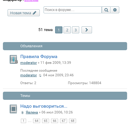
Поиск
Расши
Новая тема
51 тема
1
2
3
След.
Объявления
Правила Форума
moderator
» 11 фев 2009, 13:39
Последнее сообщение
moderator
04 ноя 2009, 23:46
Ответы:
2
Просмотры:
148804
Темы
Надо выговориться...
Явлена
» 06 июл 2006, 10:26
…
1
64
65
66
67
68