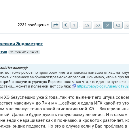
Страница
61
из
64
2231 сообщение
1
59
60
61
62
6
…
Пред.
ический Эндометрит
тик
21 фев 2017, 14:23
лиSHка писал(а):
и, вот тоже роюсь по просторам инета в поисках панацеи от хэ... наткну
овка к переносу эмбрионов:превмокомпрессия. Понимаю, что не про тему х
трий и получить удачную Беременность. так что, кто идет по пути эко- н
дствии....может и полезной. вот ссылка:
https://babyblog.ru/user/id195
й ХЭ безуспешно уже 2 года..так что вылечит его штука совсем
астает максимум до 7ми мм....сейчас я сдала ИГХ какой-то уто
ам мне скажут точно какой этиологии мой ХЭ ... бактериальный
ный. Дальше будем думать новую схему лечения.. И в самом к
 не эндик наращивает как я понимаю. а кровоток разгоняет, ко
лжен эндик подрасти. Но это в случае если у Вас проблема в 