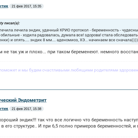
етик
21 фев 2017, 15:35
ty писал(а):
 лечила лечила эндик, удачный КРИО протокол - беременность - чудесн
 обильные - ходила радовалась, думала все! здорова! стала обследоват
ки) и опять..... эндик 8 мм.... аденомиоз, ХЭ... начинаем все сначала))))
м не так уж и плохо... при таком беременеют. немного восста
поможет и мы будем счастливыми любящими родителями здоровен
ический Эндометрит
етик
21 фев 2017, 15:38
хороший эндик!!! так что все логично что беременность насту
и в его структуре.. И при 6,5 полно примеров беременностей, и 