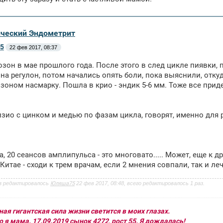
ический Эндометрит
5
22 фев 2017, 08:37
озон в мае прошлого года. После этого в след цикле пиявки, 
на регулон, потом начались опять боли, пока выяснили, откуда
зоном насмарку. Пошла в крио - эндик 5-6 мм. Тоже все прид
изио с цинком и медью по фазам цикла, говорят, именно для 
, 20 сеансов амплипульса - это многовато..... Может, еще к д
 Китае - сходи к трем врачам, если 2 мнения совпали, так и ле
з редактировалось
Юляша75
22 фев 2017, 08:48, всего редактировалось 1 раз.
ая гигантская сила жизни светится в моих глазах.
 я мама. 17.09.2019 сынок 4272, рост 55. Я дождалась!