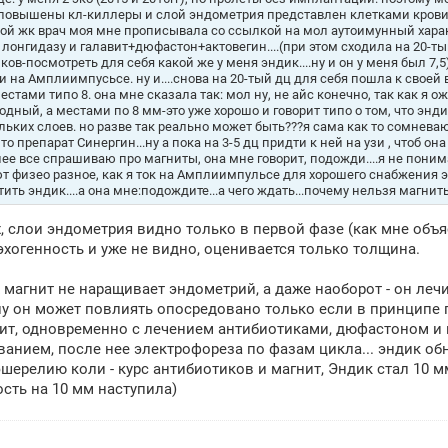
повышены кл-киллеры и слой эндометрия представлен клетками крови и
ой жк врач моя мне прописывала со ссылкой на мол аутоимунный характ
 лонгидазу и галавит+дюфастон+актовегин....(при этом сходила на 20-т
ков-посмотреть для себя какой же у меня эндик....ну и он у меня был 7,
и на Амплиимпусьсе. ну и....снова на 20-тый дц для себя пошла к своей
 местами типо 8. она мне сказала так: мол ну, не айс конечно, так как я ож
одный, а местами по 8 мм-это уже хорошо и говорит типо о том, что эндик
льких слоев. но разве так реально может быть???я сама как то сомнева
 то препарат Синергин...ну а пока на 3-5 дц придти к ней на узи , чтоб 
 нее все спрашиваю про магниты, она мне говорит, подожди....я не поним
т физео разное, как я ток на Амплиимпульсе для хорошего снабжения энд
ить эндик....а она мне:подождите...а чего ждать...почему нельзя магниты
, слои эндометрия видно только в первой фазе (как мне объя
эхогенность и уже не видно, оценивается только толщина.
 магнит не наращивает эндометрий, а даже наоборот - он лечи
у он может повлиять опосредовано только если в принципе 
ит, одновременно с лечением антибиотиками, дюфастоном и 
анием, после нее электрофореза по фазам цикла... эндик об
шерелию коли - курс антибиотиков и магнит, Эндик стал 10 м
сть на 10 мм наступила)