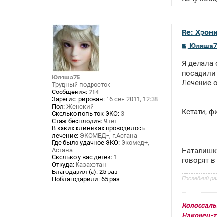
Re: Хрон
С
Юляша7
о
о
Я делала 
б
щ
посадили 
Юляша75
е
Лечение о
Трудный подросток
н
Сообщения:
714
и
Зарегистрирован:
16 сен 2011, 12:38
е
Пол:
Женский
Кстати, ф
Сколько попыток ЭКО:
3
Стаж бесплодия:
9лет
В каких клиниках проводилось
лечение:
ЭКОМЕД+, г.Астана
Где было удачное ЭКО:
Экомед+,
Астана
Наталишка
Сколько у вас детей:
1
говорят в
Откуда:
Казахстан
Благодарил (а):
25 раз
Последний ра
Поблагодарили:
65 раз
Колоссальн
Наконец-то