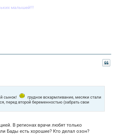
ьких малышей!!!
ый сынок!
грудное вскармливание, месяки стали
ься, перед второй беременностью (забрать свои
цией. В регионах врачи любят только
ли Бады есть хорошие? Кто делал озон?