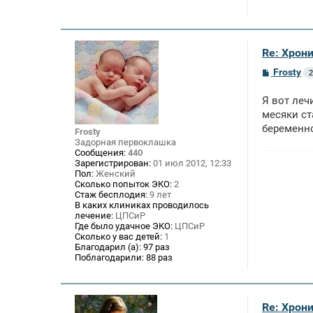
Re: Хрон
С
Frosty
2
о
о
Я вот леч
б
щ
месяки ст
е
беременно
н
Frosty
и
Задорная первоклашка
е
Сообщения:
440
Зарегистрирован:
01 июл 2012, 12:33
Пол:
Женский
Сколько попыток ЭКО:
2
Стаж бесплодия:
9 лет
В каких клиниках проводилось
лечение:
ЦПСиР
Где было удачное ЭКО:
ЦПСиР
Сколько у вас детей:
1
Благодарил (а):
97 раз
Поблагодарили:
88 раз
Re: Хрон