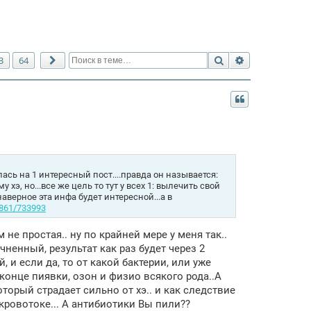
Поиск
Расширенный 
3
64
След.
лась на 1 интересный пост....правда он называется:
э, но...все же цель то тут у всех 1: вылечить свой
аверное эта инфа будет интересной...а в
2861/733993
 не простая.. ну по крайней мере у меня так..
чненный, результат как раз будет через 2
, и если да, то от какой бактерии, или уже
онце пиявки, озон и физио всякого рода..А
торый страдает сильно от хэ.. и как следствие
кровотоке... А антибиотики Вы пили??