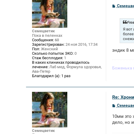
С
Семецв
о
о
б
щ
Fros
е
Я вот
н
Семецветик
более
и
Пока в пеленках
снежин
е
Сообщения:
60
Зарегистрирован:
24 ноя 2016, 17:34
Пол:
Женский
эндик 8 м
Сколько попыток ЭКО:
0
Стаж бесплодия:
1
В каких клиниках проводилось
лечение:
Лаб мед, Формула здоровья,
Боженька 
Ава-Петер
Благодарил (а):
1 раз
Re: Хрон
С
Семецв
о
о
10мм это 
б
щ
дело, но 
е
н
Семецветик