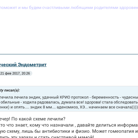
поможет и мы будем счастливыми любящими родителями здоровен
ический Эндометрит
21 фев 2017, 20:26
ty писал(а):
 лечила лечила эндик, удачный КРИО протокол - беременность - чудесн
 обильные - ходила радовалась, думала все! здорова! стала обследоват
ки) и опять..... эндик 8 мм.... аденомиоз, ХЭ... начинаем все сначала))))
чер! По какой схеме лечили?
то что знает, кому что назначали , давайте делиться информа
ую схему, лишь бы антибиотики и физио. Может гомеопатия и
дить эту заразу и стать счастливой мамой!