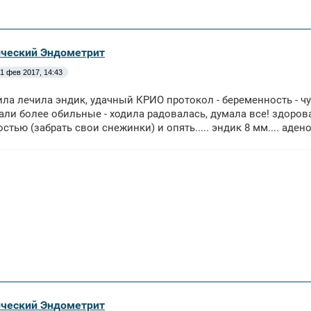
ический Эндометрит
1 фев 2017, 14:43
ила лечила эндик, удачный КРИО протокол - беременность - 
али более обильные - ходила радовалась, думала все! здорова
стью (забрать свои снежинки) и опять..... эндик 8 мм.... адено
ический Эндометрит