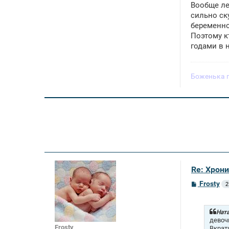
Вообще ле
сильно ск
беременно
Поэтому к
годами в 
Боженька 
Re: Хрон
С
Frosty
2
о
о
б
щ
Ната
е
девоч
н
Frosty
Вкрат