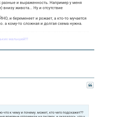
х разные и выраженность. Например у меня
 внизу живота... Ну и отсутствие
, и беременеет и рожает, а кто-то мучается
. а кому-то сложная и долгая схема нужна.
ьких малышей!!!
ю-что к чему и почему. может, кто чего подскажет??
еня впервые отправили на гистеру. и оказалось, что у