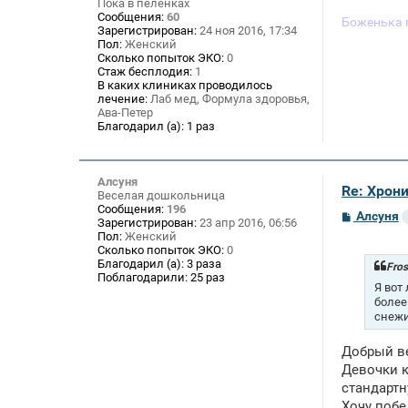
и
Пока в пеленках
е
Сообщения:
60
Боженька 
Зарегистрирован:
24 ноя 2016, 17:34
Пол:
Женский
Сколько попыток ЭКО:
0
Стаж бесплодия:
1
В каких клиниках проводилось
лечение:
Лаб мед, Формула здоровья,
Ава-Петер
Благодарил (а):
1 раз
Алсуня
Re: Хрон
Веселая дошкольница
Сообщения:
196
С
Алсуня
Зарегистрирован:
23 апр 2016, 06:56
о
Пол:
Женский
о
Сколько попыток ЭКО:
0
б
Благодарил (а):
3 раза
щ
Fros
Поблагодарили:
25 раз
е
Я вот
н
более
и
снежин
е
Добрый ве
Девочки к
стандартн
Хочу побе