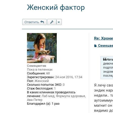
Женский фактор
Ответить
Re: Хрон
С
Семецве
о
о
б
щ
Ната
е
девочк
Семецветик
н
подгот
Пока в пеленках
и
эндоме
Сообщения:
60
е
после
Зарегистрирован:
24 ноя 2016, 17:34
Пол:
Женский
Сколько попыток ЭКО:
0
Я лечу сво
Стаж бесплодия:
1
эндик нар
В каких клиниках проводилось
недели.. т
лечение:
Лаб мед, Формула здоровья,
Ава-Петер
аутоиммун
Благодарил (а):
1 раз
магнит он
видимо до