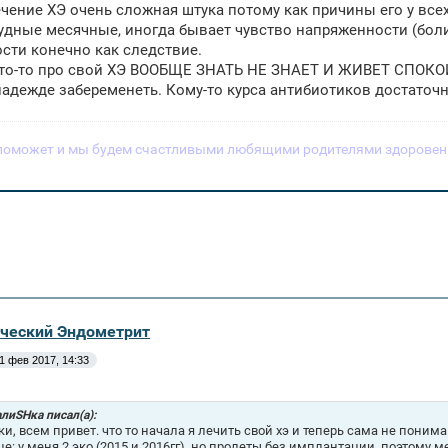
чение ХЭ очень сложная штука потому как причины его у все
удные месячные, иногда бывает чувство напряженности (боли)
сти конечно как следствие.
то-то про свой ХЭ ВООБЩЕ ЗНАТЬ НЕ ЗНАЕТ И ЖИВЕТ СПОКОЙНО
надежде забеременеть. Кому-то курса антибиотиков достаточно
поможет и мы будем счастливыми любящими родителями здоровен
ический Эндометрит
1 фев 2017, 14:33
лиSHка писал(а):
ки, всем привет. что то начала я лечить свой хэ и теперь сама не понима
це: у меня 2 эко (2015 и 2016гг), но пролеты без имплантации. поэтому м