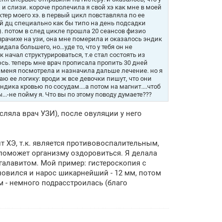
 слизи. короче пролечила я свой хэ как мне в моей
ер моего хэ. в первый цикл повставляла по ее
ый дц специально как бы типо на день подсадки
5). потом в след цикле прошла 20 сеансов физио
 врачихе на узи, она мне померила и оказалось эндик
идала большего, но...уде то, что у тебя он не
 начал структурироваться, т.е стал состоять из
юсь. теперь мне врач прописала пропить 30 дней
она меня посмотрела и назначила дальше лечение. но я
аю ее логику: вроди ж все девочки пишут, что они
ика кровью по сосудам....а потом на магнит....чтоб
...-не пойму я. Что вы по этому поводу думаете???
сляла врач УЗИ), после овуляции у него
т ХЭ, т.к. является противовоспалительным,
поможет организму оздоровиться. Я делала
галавитом. Мой пример: гистероскопия с
новился и нарос шикарнейший - 12 мм, потом
м - немного подрасстроилась (благо