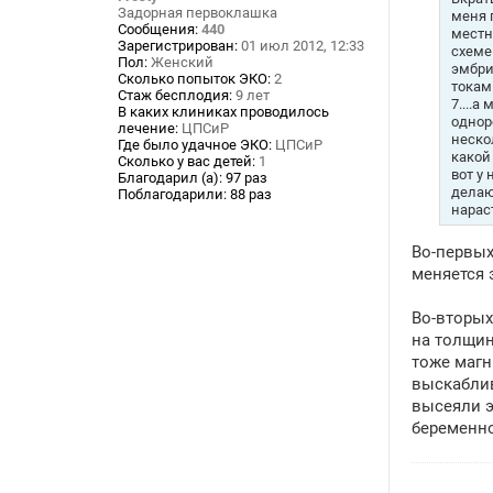
и
Задорная первоклашка
меня 
е
Сообщения:
440
местн
Зарегистрирован:
01 июл 2012, 12:33
схеме
Пол:
Женский
эмбри
Сколько попыток ЭКО:
2
токам
Стаж бесплодия:
9 лет
7....а
В каких клиниках проводилось
однор
лечение:
ЦПСиР
неско
Где было удачное ЭКО:
ЦПСиР
какой
Сколько у вас детей:
1
вот у
Благодарил (а):
97 раз
делаю
Поблагодарили:
88 раз
нараст
Во-первых
меняется 
Во-вторых
на толщин
тоже магн
выскаблив
высеяли э
беременно