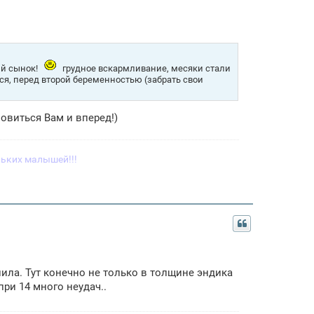
ый сынок!
грудное вскармливание, месяки стали
ься, перед второй беременностью (забрать свои
новиться Вам и вперед!)
ьких малышей!!!
пила. Тут конечно не только в толщине эндика
при 14 много неудач..