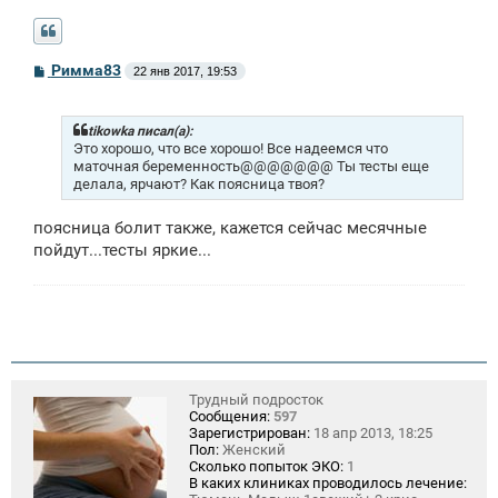
С
Римма83
22 янв 2017, 19:53
о
о
б
щ
tikowka писал(а):
е
Это хорошо, что все хорошо! Все надеемся что
н
маточная беременность@@@@@@@ Ты тесты еще
и
делала, ярчают? Как поясница твоя?
е
поясница болит также, кажется сейчас месячные
пойдут...тесты яркие...
Трудный подросток
Сообщения:
597
Зарегистрирован:
18 апр 2013, 18:25
Пол:
Женский
Сколько попыток ЭКО:
1
В каких клиниках проводилось лечение: