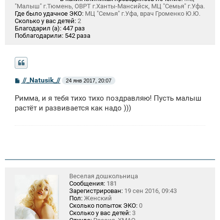
"Малыш" г.Тюмень, ОВРТ г.Ханты-Мансийск, МЦ "Семья" г.Уфа.
Где было удачное ЭКО:
МЦ "Семья" г.Уфа, врач Громенко Ю.Ю.
Сколько у вас детей:
2
Благодарил (а):
447 раз
Поблагодарили:
542 раза
С
//_Natusik_//
24 янв 2017, 20:07
о
о
Римма, и я тебя тихо тихо поздравляю! Пусть малыш
б
щ
растёт и развивается как надо )))
е
н
и
е
Веселая дошкольница
Сообщения:
181
Зарегистрирован:
19 сен 2016, 09:43
Пол:
Женский
Сколько попыток ЭКО:
0
Сколько у вас детей:
3