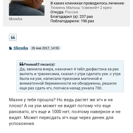
В каких клиниках проводилось лечение:
Тюмень Малыш 1свежий+ 2 крио
Откуда:
Россия
Благодарил (а):
237 раз
tikowka
Поблагодарили:
196 раз
С
tikowka
26 янв 2017, 14:55
о
о
б
щ
Римма83 писал(а):
е
Да, звонила вчера, назначил 4 табл.дюфастона за раз
н
выпить и транексама, сказал с утра сделать узи..с утра
и
была на узи, написали признаки маточной и
е
внематочной беременности не обнаружены, решили
еще раз сдать хгч, полчаса назад узнала 730..
Мазня у тебя прошла? Но ведь растет же хгч и не
плохо! А на узи может не видят потому что еще
рановато, хгч еще и 1000 нет, поэтому наверное и не
видят. Может пересдать хгч еще через денек для
успокоения.