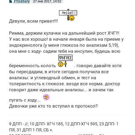
С
Prostoly
27 янв 2017, 14:52
о
о
б
щ
Девули, всем привет!!!
е
н
и
Римма, держим кулачки на дальнейший рост ХЧГ!!!
е
У нас все хорошо! в начале января была на приеме у
эндокринолога (у меня глюкоза по анализам 5,19),
она мне с ходу- садим тебя на инсулин, будешь всю
беременность колоть
. говорю давайте хотя
бы пересдадим, в итоге сегодня получила все
анализы: и углеводный обмен, и тест на
толерантность к глюкозе. везде все норма. доктор
говорит даже идеальные анализы... и зачем так
пугать с ходу...
Девочки уже кто то вступил в протокол?
9 ДПП - //; 10 ДПП- ХГЧ 185, 12 ДПП-ХГЧ 595, 23 ДПП- 1
ПЯ, 31 ДПП 1 ПЯ, СБ +.