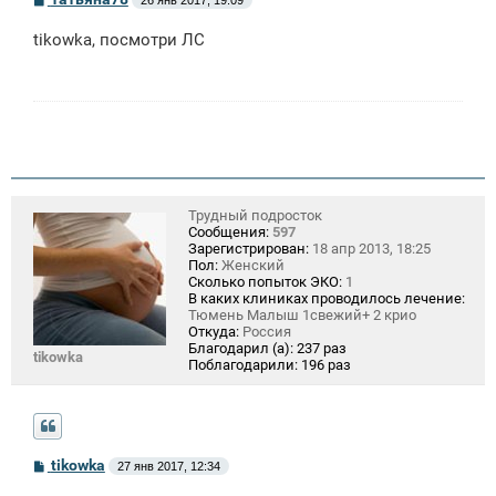
о
о
tikowka, посмотри ЛС
б
щ
е
н
и
е
Трудный подросток
Сообщения:
597
Зарегистрирован:
18 апр 2013, 18:25
Пол:
Женский
Сколько попыток ЭКО:
1
В каких клиниках проводилось лечение:
Тюмень Малыш 1свежий+ 2 крио
Откуда:
Россия
Благодарил (а):
237 раз
tikowka
Поблагодарили:
196 раз
С
tikowka
27 янв 2017, 12:34
о
о