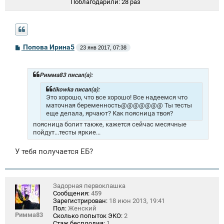
Поблагодарили:
28 раз
С
Попова Ирина5
23 янв 2017, 07:38
о
о
б
щ
Римма83 писал(а):
е
н
tikowka писал(а):
и
Это хорошо, что все хорошо! Все надеемся что
е
маточная беременность@@@@@@@ Ты тесты
еще делала, ярчают? Как поясница твоя?
поясница болит также, кажется сейчас месячные
пойдут...тесты яркие...
У тебя получается ЕБ?
Задорная первоклашка
Сообщения:
459
Зарегистрирован:
18 июн 2013, 19:41
Пол:
Женский
Римма83
Сколько попыток ЭКО:
2
Стаж бесплодия:
1