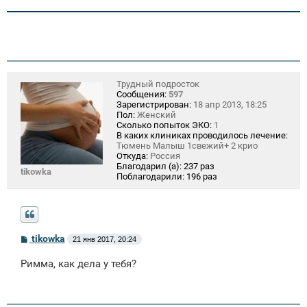
Трудный подросток
Сообщения:
597
Зарегистрирован:
18 апр 2013, 18:25
Пол:
Женский
Сколько попыток ЭКО:
1
В каких клиниках проводилось лечение:
Тюмень Малыш 1свежий+ 2 крио
Откуда:
Россия
Благодарил (а):
237 раз
tikowka
Поблагодарили:
196 раз
С
tikowka
21 янв 2017, 20:24
о
о
Римма, как дела у тебя?
б
щ
е
н
и