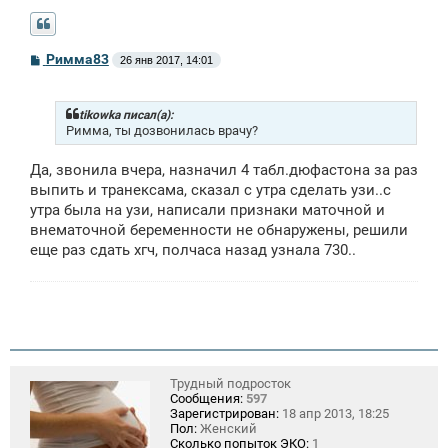
С
Римма83
26 янв 2017, 14:01
о
о
б
щ
tikowka писал(а):
е
Римма, ты дозвонилась врачу?
н
и
Да, звонила вчера, назначил 4 табл.дюфастона за раз
е
выпить и транексама, сказал с утра сделать узи..с
утра была на узи, написали признаки маточной и
внематочной беременности не обнаружены, решили
еще раз сдать хгч, полчаса назад узнала 730..
Трудный подросток
Сообщения:
597
Зарегистрирован:
18 апр 2013, 18:25
Пол:
Женский
Сколько попыток ЭКО:
1