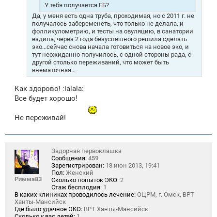
е
У тебя получается ЕБ?
Да, у меня есть одна труба, проходимая, но с 2011 г. не
получалось забеременеть, что только не делала, и
фолликулометрию, и тесты на овуляцию, в санатории
ездила, через 2 года безуспешного решила сделать
эко...сейчас снова начала готовиться на новое эко, и
тут неожиданно получилось, с одной стороны рада, с
другой столько переживаний, что может быть
внематочная...
Как здорово! :lalala:
Все будет хорошо!
Не переживай!
Задорная первоклашка
Сообщения:
459
Зарегистрирован:
18 июн 2013, 19:41
Пол:
Женский
Римма83
Сколько попыток ЭКО:
2
Стаж бесплодия:
1
В каких клиниках проводилось лечение:
ОЦРМ, г. Омск, ВРТ
Ханты-Мансийск
Где было удачное ЭКО:
ВРТ Ханты-Мансийск
Сколько у вас детей:
1