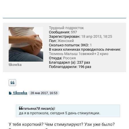
е
Трудный подросток
Сообщения:
597
Зарегистрирован:
18 апр 2013, 18:25
Пол:
Женский
Сколько попыток ЭКО:
1
В каких клиниках проводилось лечение:
Тюмень Малыш 1свежий+ 2 крио
Откуда:
Россия
Благодарил (а):
237 раз
tikowka
Поблагодарили:
196 раз
С
tikowka
28 янв 2017, 16:53
о
о
б
щ
татьяна78 писал(а):
е
да я в протоколе, сегодня 5 день стимуляции.
н
и
У тебя короткий? Чем стимулируют? Узи уже было?
е