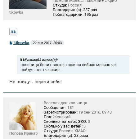
Тюмень Малыш 1свежий+ 2 крио
Откуда:
Россия
Благодарил (а):
237 раз
tikowka
Поблагодарили:
196 раз
С
tikowka
22 янв 2017, 20:03
о
о
б
щ
Римма83 писал(а):
е
поясница болит также, кажется сейчас месячные
н
пойдут...тесты яркие...
и
е
Не пойдут. Береги себя!
Веселая дошкольница
Сообщения:
181
Зарегистрирован:
19 сен 2016, 09:43
Пол:
Женский
Сколько попыток ЭКО:
0
Сколько у вас детей:
3
Откуда:
Россия, ХМАО
Попова Ирина5
Благодарил (а):
23 раза