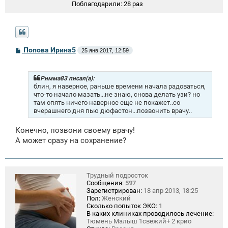
Поблагодарили:
28 раз
С
Попова Ирина5
25 янв 2017, 12:59
о
о
б
щ
Римма83 писал(а):
е
блин, я наверное, раньше времени начала радоваться,
н
что-то начало мазать...не знаю, снова делать узи? но
и
там опять ничего наверное еще не покажет..со
е
вчерашнего дня пью дюфастон...позвонить врачу..
Конечно, позвони своему врачу!
А может сразу на сохранение?
Трудный подросток
Сообщения:
597
Зарегистрирован:
18 апр 2013, 18:25
Пол:
Женский
Сколько попыток ЭКО:
1
В каких клиниках проводилось лечение:
Тюмень Малыш 1свежий+ 2 крио