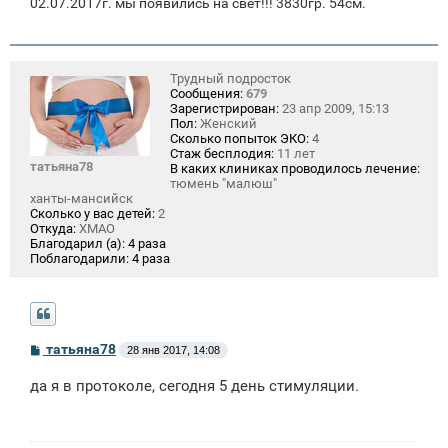
02.07.2017г. мы появились на свет!!! 3830гр. 54см.
Трудный подросток
Сообщения:
679
Зарегистрирован:
23 апр 2009, 15:13
Пол:
Женский
Сколько попыток ЭКО:
4
Стаж бесплодия:
11 лет
татьяна78
В каких клиниках проводилось лечение:
тюмень "малюш"
ханты-мансийск
Сколько у вас детей:
2
Откуда:
ХМАО
Благодарил (а):
4 раза
Поблагодарили:
4 раза
С
татьяна78
28 янв 2017, 14:08
о
о
да я в протоколе, сегодня 5 день стимуляции.
б
щ
е
н
и