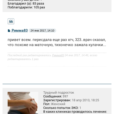
Благодарил (а):
83 раза
Поблагодарили:
105 раз
С
Римма83
24 янв 2017, 14:10
о
о
привет всем. пересдала еще раз хгч, 323..врач сказал,
б
щ
что похоже на маточную, тихонечко зажала кулачки...
е
н
и
Последний раз редактировалось
Римма83
24 янв 2017, 14:46, всего
е
редактировалось 1 раз.
Трудный подросток
Сообщения:
597
Зарегистрирован:
18 апр 2013, 18:25
Пол:
Женский
Сколько попыток ЭКО:
1
В каких клиниках проводилось лечение: