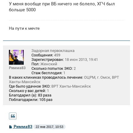
о
У меня вообще при ВБ ничего не болело, ХГЧ был
б
щ
больше 5000
е
н
и
е
На пути к мечте
Задорная первоклашка
Сообщения:
459
Зарегистрирован:
18 июн 2013, 19:41
Пол:
Женский
Римма83
Сколько попыток ЭКО:
2
Стаж бесплодия:
1
В каких клиниках проводилось лечение:
ОЦРМ, г. Омск, ВРТ
Ханты-Мансийск
Где было удачное ЭКО:
ВРТ Ханты-Мансийск
Сколько у вас детей:
1
Благодарил (а):
83 раза
Поблагодарили:
105 раз
С
Римма83
22 янв 2017, 10:53
о