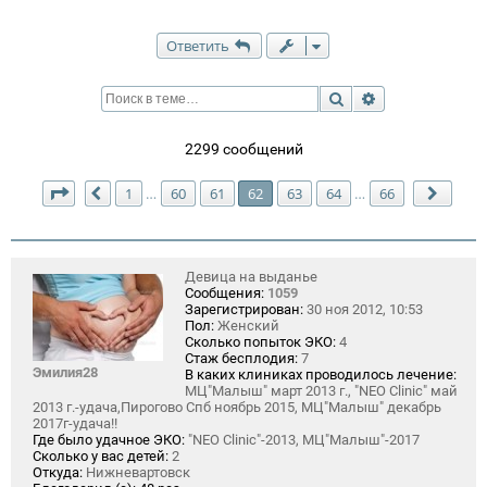
Ответить
Поиск
Расширенный п
2299 сообщений
Страница
62
из
66
1
60
61
62
63
64
66
…
…
Пред.
След.
Девица на выданье
Сообщения:
1059
Зарегистрирован:
30 ноя 2012, 10:53
Пол:
Женский
Сколько попыток ЭКО:
4
Стаж бесплодия:
7
Эмилия28
В каких клиниках проводилось лечение:
МЦ"Малыш" март 2013 г., "NEO Clinic" май
2013 г.-удача,Пирогово Спб ноябрь 2015, МЦ"Малыш" декабрь
2017г-удача!!
Где было удачное ЭКО:
"NEO Clinic"-2013, МЦ"Малыш"-2017
Сколько у вас детей:
2
Откуда:
Нижневартовск