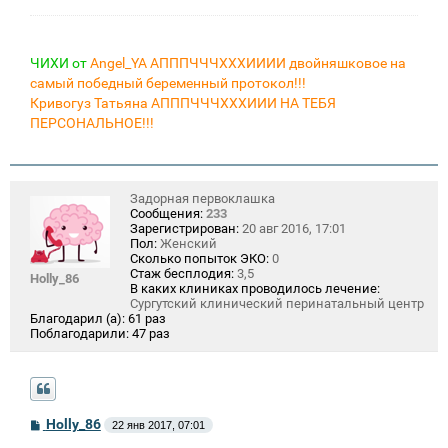
ЧИХИ от
Angel_YA АПППЧЧЧХХХИИИИ двойняшковое на
самый победный беременный протокол!!!
Кривогуз Татьяна АПППЧЧЧХХХИИИ НА ТЕБЯ
ПЕРСОНАЛЬНОЕ!!!
Задорная первоклашка
Сообщения:
233
Зарегистрирован:
20 авг 2016, 17:01
Пол:
Женский
Сколько попыток ЭКО:
0
Стаж бесплодия:
3,5
Holly_86
В каких клиниках проводилось лечение:
Сургутский клинический перинатальный центр
Благодарил (а):
61 раз
Поблагодарили:
47 раз
С
Holly_86
22 янв 2017, 07:01
о