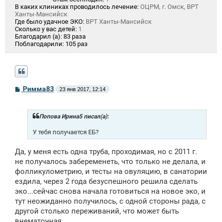
В каких клиниках проводилось лечение:
ОЦРМ, г. Омск, ВРТ
Ханты-Мансийск
Где было удачное ЭКО:
ВРТ Ханты-Мансийск
Сколько у вас детей:
1
Благодарил (а):
83 раза
Поблагодарили:
105 раз
С
Римма83
23 янв 2017, 12:14
о
о
б
щ
Попова Ирина5 писал(а):
е
н
У тебя получается ЕБ?
и
е
Да, у меня есть одна труба, проходимая, но с 2011 г.
не получалось забеременеть, что только не делала, и
фолликулометрию, и тесты на овуляцию, в санатории
ездила, через 2 года безуспешного решила сделать
эко...сейчас снова начала готовиться на новое эко, и
тут неожиданно получилось, с одной стороны рада, с
другой столько переживаний, что может быть
внематочная...