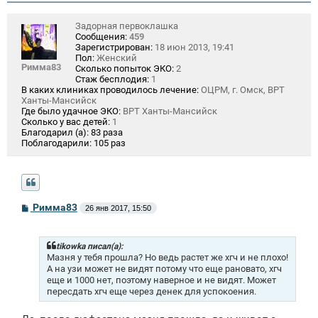
Задорная первоклашка
Сообщения:
459
Зарегистрирован:
18 июн 2013, 19:41
Пол:
Женский
Римма83
Сколько попыток ЭКО:
2
Стаж бесплодия:
1
В каких клиниках проводилось лечение:
ОЦРМ, г. Омск, ВРТ
Ханты-Мансийск
Где было удачное ЭКО:
ВРТ Ханты-Мансийск
Сколько у вас детей:
1
Благодарил (а):
83 раза
Поблагодарили:
105 раз
С
Римма83
26 янв 2017, 15:50
о
о
б
щ
tikowka писал(а):
е
Мазня у тебя прошла? Но ведь растет же хгч и не плохо!
н
А на узи может не видят потому что еще рановато, хгч
и
еще и 1000 нет, поэтому наверное и не видят. Может
е
пересдать хгч еще через денек для успокоения.