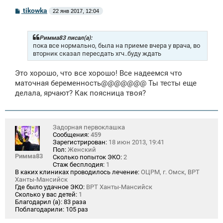
С
tikowka
22 янв 2017, 12:04
о
о
б
щ
Римма83 писал(а):
е
пока все нормально, была на приеме вчера у врача, во
н
вторник сказал пересдать хгч..буду ждать
и
е
Это хорошо, что все хорошо! Все надеемся что
маточная беременность@@@@@@@ Ты тесты еще
делала, ярчают? Как поясница твоя?
Задорная первоклашка
Сообщения:
459
Зарегистрирован:
18 июн 2013, 19:41
Пол:
Женский
Римма83
Сколько попыток ЭКО:
2
Стаж бесплодия:
1
В каких клиниках проводилось лечение:
ОЦРМ, г. Омск, ВРТ
Ханты-Мансийск
Где было удачное ЭКО:
ВРТ Ханты-Мансийск
Сколько у вас детей:
1
Благодарил (а):
83 раза
Поблагодарили:
105 раз