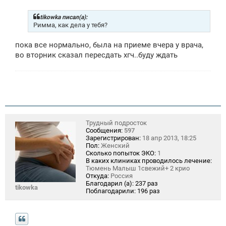
о
б
щ
tikowka писал(а):
е
Римма, как дела у тебя?
н
и
пока все нормально, была на приеме вчера у врача,
е
во вторник сказал пересдать хгч..буду ждать
Трудный подросток
Сообщения:
597
Зарегистрирован:
18 апр 2013, 18:25
Пол:
Женский
Сколько попыток ЭКО:
1
В каких клиниках проводилось лечение:
Тюмень Малыш 1свежий+ 2 крио
Откуда:
Россия
Благодарил (а):
237 раз
tikowka
Поблагодарили:
196 раз