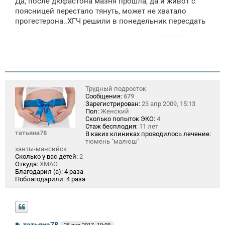
Да, после дюфастона мазня прошла, да и живот с
поясницей перестало тянуть, может не хватало
прогестерона..ХГЧ решили в понедельник пересдать
Трудный подросток
Сообщения:
679
Зарегистрирован:
23 апр 2009, 15:13
Пол:
Женский
Сколько попыток ЭКО:
4
Стаж бесплодия:
11 лет
татьяна78
В каких клиниках проводилось лечение:
тюмень "малюш"
ханты-мансийск
Сколько у вас детей:
2
Откуда:
ХМАО
Благодарил (а):
4 раза
Поблагодарили:
4 раза
С
татьяна78
26 янв 2017, 19:09