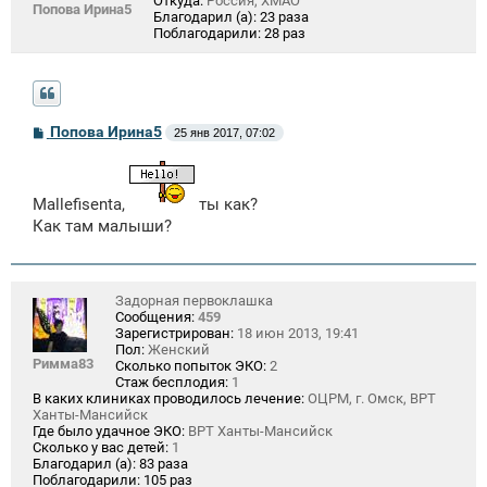
Откуда:
Россия, ХМАО
Попова Ирина5
Благодарил (а):
23 раза
Поблагодарили:
28 раз
С
Попова Ирина5
25 янв 2017, 07:02
о
о
б
щ
Mallefisenta,
ты как?
е
н
Как там малыши?
и
е
Задорная первоклашка
Сообщения:
459
Зарегистрирован:
18 июн 2013, 19:41
Пол:
Женский
Римма83
Сколько попыток ЭКО:
2
Стаж бесплодия:
1
В каких клиниках проводилось лечение:
ОЦРМ, г. Омск, ВРТ
Ханты-Мансийск
Где было удачное ЭКО:
ВРТ Ханты-Мансийск
Сколько у вас детей:
1
Благодарил (а):
83 раза
Поблагодарили:
105 раз