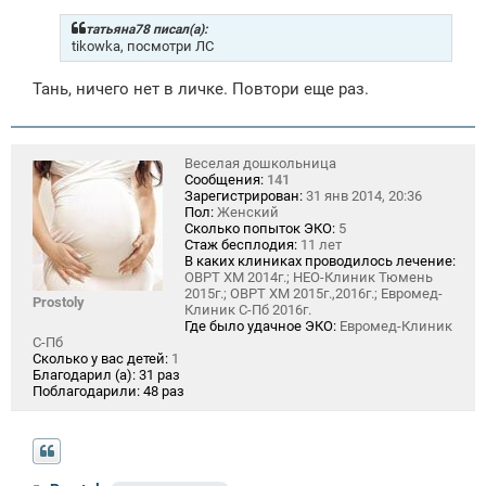
б
щ
татьяна78 писал(а):
е
tikowka, посмотри ЛС
н
и
Тань, ничего нет в личке. Повтори еще раз.
е
Веселая дошкольница
Сообщения:
141
Зарегистрирован:
31 янв 2014, 20:36
Пол:
Женский
Сколько попыток ЭКО:
5
Стаж бесплодия:
11 лет
В каких клиниках проводилось лечение:
ОВРТ ХМ 2014г.; НЕО-Клиник Тюмень
2015г.; ОВРТ ХМ 2015г.,2016г.; Евромед-
Prostoly
Клиник С-Пб 2016г.
Где было удачное ЭКО:
Евромед-Клиник
С-Пб
Сколько у вас детей:
1
Благодарил (а):
31 раз
Поблагодарили:
48 раз