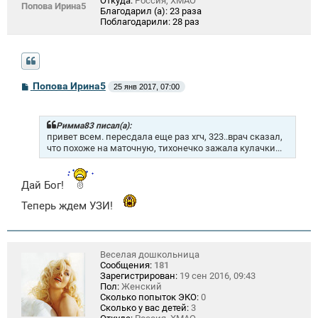
Откуда:
Россия, ХМАО
Попова Ирина5
Благодарил (а):
23 раза
Поблагодарили:
28 раз
С
Попова Ирина5
25 янв 2017, 07:00
о
о
б
щ
Римма83 писал(а):
е
привет всем. пересдала еще раз хгч, 323..врач сказал,
н
что похоже на маточную, тихонечко зажала кулачки...
и
е
Дай Бог!
Теперь ждем УЗИ!
Веселая дошкольница
Сообщения:
181
Зарегистрирован:
19 сен 2016, 09:43
Пол:
Женский
Сколько попыток ЭКО:
0
Сколько у вас детей:
3