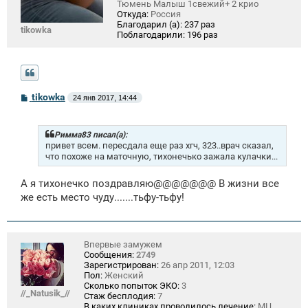
Тюмень Малыш 1свежий+ 2 крио
Откуда:
Россия
Благодарил (а):
237 раз
tikowka
Поблагодарили:
196 раз
С
tikowka
24 янв 2017, 14:44
о
о
б
щ
Римма83 писал(а):
е
привет всем. пересдала еще раз хгч, 323..врач сказал,
н
что похоже на маточную, тихонечько зажала кулачки...
и
е
А я тихонечко поздравляю@@@@@@@ В жизни все
же есть место чуду.......тьфу-тьфу!
Впервые замужем
Сообщения:
2749
Зарегистрирован:
26 апр 2011, 12:03
Пол:
Женский
Сколько попыток ЭКО:
3
//_Natusik_//
Стаж бесплодия:
7
В каких клиниках проводилось лечение:
МЦ