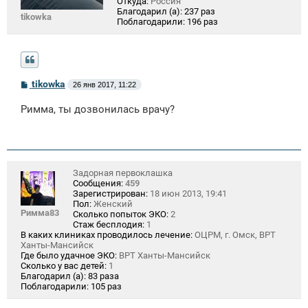
Откуда:
Россия
Благодарил (а):
237 раз
tikowka
Поблагодарили:
196 раз
С
tikowka
26 янв 2017, 11:22
о
о
Римма, ты дозвонилась врачу?
б
щ
е
н
и
е
Задорная первоклашка
Сообщения:
459
Зарегистрирован:
18 июн 2013, 19:41
Пол:
Женский
Римма83
Сколько попыток ЭКО:
2
Стаж бесплодия:
1
В каких клиниках проводилось лечение:
ОЦРМ, г. Омск, ВРТ
Ханты-Мансийск
Где было удачное ЭКО:
ВРТ Ханты-Мансийск
Сколько у вас детей:
1
Благодарил (а):
83 раза
Поблагодарили:
105 раз