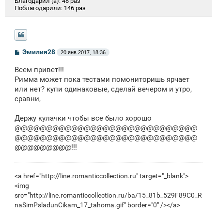
Благодарил (а):
48 раз
Поблагодарили:
146 раз
С
Эмилия28
20 янв 2017, 18:36
о
о
Всем привет!!!
б
щ
Римма может пока тестами помониторишь ярчает
е
или нет? купи одинаковые, сделай вечером и утро,
н
сравни,
и
е
Держу кулачки чтобы все было хорошо
@@@@@@@@@@@@@@@@@@@@@@@@@@@@@
@@@@@@@@@@@@@@@@@@@@@@@@@@@@@
@@@@@@@@@!!!
<a href="http://line.romanticcollection.ru" target="_blank">
<img
src="http://line.romanticcollection.ru/ba/15_81b_529F89C0_R
naSimPsladunCikam_17_tahoma.gif" border="0" /></a>