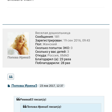
Веселая дошкольница
Сообщения:
181
Зарегистрирован:
19 сен 2016, 09:43
Пол:
Женский
Сколько попыток ЭКО:
0
Сколько у вас детей:
3
Откуда:
Россия, ХМАО
Попова Ирина5
Благодарил (а):
23 раза
Поблагодарили:
28 раз
С
Попова Ирина5
23 янв 2017, 12:37
о
о
б
щ
Римма83 писал(а):
е
н
Попова Ирина5 писал(а):
и