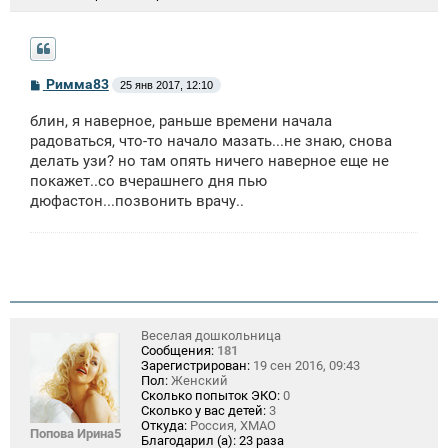
С
Римма83
25 янв 2017, 12:10
о
о
блин, я наверное, раньше времени начала
б
щ
радоваться, что-то начало мазать...не знаю, снова
е
делать узи? но там опять ничего наверное еще не
н
покажет..со вчерашнего дня пью
и
е
дюфастон...позвонить врачу..
Веселая дошкольница
Сообщения:
181
Зарегистрирован:
19 сен 2016, 09:43
Пол:
Женский
Сколько попыток ЭКО:
0
Сколько у вас детей:
3
Откуда:
Россия, ХМАО
Попова Ирина5
Благодарил (а):
23 раза