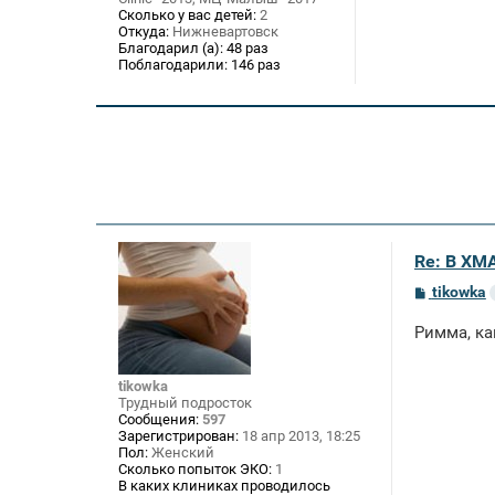
Сколько у вас детей:
2
Откуда:
Нижневартовск
Благодарил (а):
48 раз
Поблагодарили:
146 раз
Re: В ХМ
С
tikowka
о
о
Римма, ка
б
щ
е
н
tikowka
и
Трудный подросток
е
Сообщения:
597
Зарегистрирован:
18 апр 2013, 18:25
Пол:
Женский
Сколько попыток ЭКО:
1
В каких клиниках проводилось