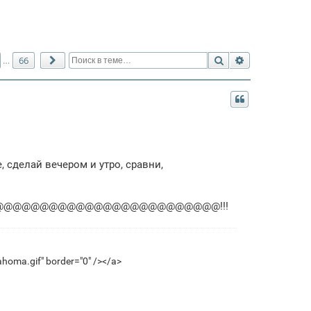
Поиск
Расширенный 
66
…
След.
 сделай вечером и утро, сравни,
@@@@@@@@@@@@@@@@@@@@@@@@!!!
homa.gif" border="0" /></a>