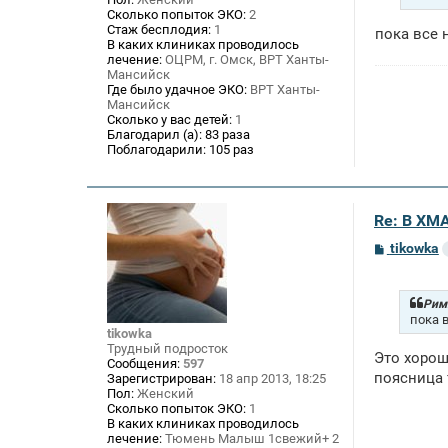
н
Сколько попыток ЭКО:
2
и
Стаж бесплодия:
1
пока все 
е
В каких клиниках проводилось
лечение:
ОЦРМ, г. Омск, ВРТ Ханты-
Мансийск
Где было удачное ЭКО:
ВРТ Ханты-
Мансийск
Сколько у вас детей:
1
Благодарил (а):
83 раза
Поблагодарили:
105 раз
Re: В ХМ
С
tikowka
о
о
б
щ
Римм
е
пока 
н
tikowka
и
Трудный подросток
Это хорош
е
Сообщения:
597
поясница 
Зарегистрирован:
18 апр 2013, 18:25
Пол:
Женский
Сколько попыток ЭКО:
1
В каких клиниках проводилось
лечение:
Тюмень Малыш 1свежий+ 2