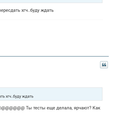
ересдать хгч..буду ждать
ть хгч..буду ждать
ть@@@@@@@ Ты тесты еще делала, ярчают? Как