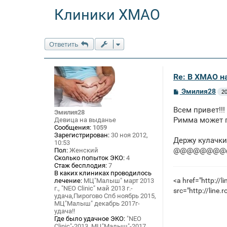
Клиники ХМАО
Ответить
Re: В ХМАО н
С
Эмилия28
20
о
о
Всем привет!!!
б
Эмилия28
щ
Римма может п
Девица на выданье
е
Сообщения:
1059
н
Зарегистрирован:
30 ноя 2012,
Держу кулачки
и
10:53
е
@@@@@@@@
Пол:
Женский
Сколько попыток ЭКО:
4
Стаж бесплодия:
7
В каких клиниках проводилось
<a href="http://l
лечение:
МЦ"Малыш" март 2013
г., "NEO Clinic" май 2013 г.-
src="http://lin
удача,Пирогово Спб ноябрь 2015,
МЦ"Малыш" декабрь 2017г-
удача!!
Где было удачное ЭКО:
"NEO
Clinic"-2013, МЦ"Малыш"-2017