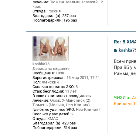
лечение:
Тюмень Малыш 1свежий+ 2
крио
Откуда:
Россия
Благодарил (а):
237 раз
Поблагодарили:
196 раз
Re: В ХМ
С
koshka7
о
о
Всем прив
б
koshka75
щ
При ВБ у 
Девица на выданье
е
Сообщения:
1098
Римма, 
н
Зарегистрирован:
13 мар 2011, 17:24
и
Пол:
Женский
е
Сколько попыток ЭКО:
8
Стаж бесплодия:
11 лет
В каких клиниках проводилось
ЧИХИ от
A
лечение:
Омск, Х-Мансийск (2),
Кривогуз 
Тюмень (Малыш, Нео-Клиник)
Где было удачное ЭКО:
Нео-Клиник II
Сколько у вас детей:
2
Откуда:
ХМАО
Благодарил (а):
428 раз
Поблагодарили:
514 раз