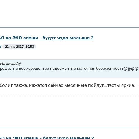
АО на ЭКО спеши - будут чудо малыши 2
3
22 янв 2017, 19:53
wka писал(а):
орошо, что все хорошо! Все надеемся что маточная беременность@@@
болит также, кажется сейчас месячные пойдут...тесты яркие...
АО на ЭКО спеши - будут чудо малыши 2