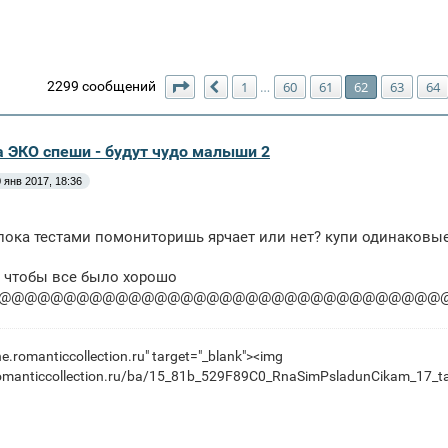
Страница
62
из
66
2299 сообщений
1
60
61
62
63
64
…
Пред.
а ЭКО спеши - будут чудо малыши 2
 янв 2017, 18:36
ока тестами помониторишь ярчает или нет? купи одинаковые,
 чтобы все было хорошо
@@@@@@@@@@@@@@@@@@@@@@@@@@@@@@@@@@@
ine.romanticcollection.ru" target="_blank"><img
e.romanticcollection.ru/ba/15_81b_529F89C0_RnaSimPsladunCikam_17_ta