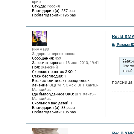
крио
Откуда:
Россия
Благодарил (а):
237 раз
Поблагодарили:
196 раз
Re: В ХМ
С
Римма8
о
Римма83
о
Задорная первоклашка
б
Сообщения:
459
щ
tiko
Зарегистрирован:
18 июн 2013, 19:41
е
Это х
Пол:
Женский
н
твоя?
Сколько попыток ЭКО:
2
и
Стаж бесплодия:
1
е
В каких клиниках проводилось
поясница 
лечение:
ОЦРМ, г. Омск, ВРТ Ханты-
Мансийск
Где было удачное ЭКО:
ВРТ Ханты-
Мансийск
Сколько у вас детей:
1
Благодарил (а):
83 раза
Поблагодарили:
105 раз
Re: В ХМ