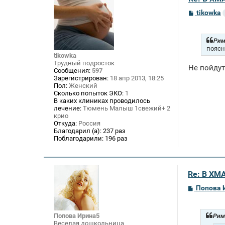
С
tikowka
о
о
б
щ
Рим
е
поясн
н
tikowka
и
Трудный подросток
Не пойдут
е
Сообщения:
597
Зарегистрирован:
18 апр 2013, 18:25
Пол:
Женский
Сколько попыток ЭКО:
1
В каких клиниках проводилось
лечение:
Тюмень Малыш 1свежий+ 2
крио
Откуда:
Россия
Благодарил (а):
237 раз
Поблагодарили:
196 раз
Re: В ХМ
С
Попова 
о
о
б
щ
Попова Ирина5
Римм
е
Веселая дошкольница