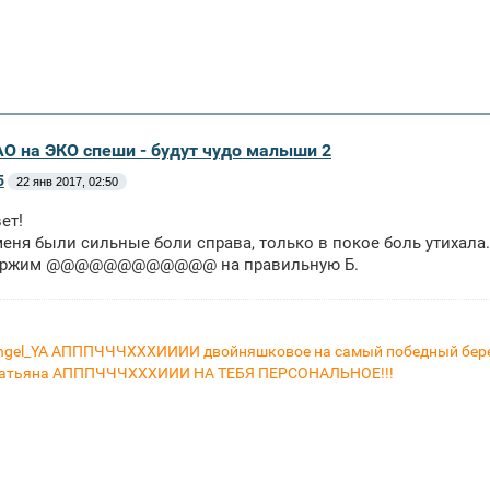
АО на ЭКО спеши - будут чудо малыши 2
5
22 янв 2017, 02:50
ет!
меня были сильные боли справа, только в покое боль утихала
держим @@@@@@@@@@@@ на правильную Б.
ngel_YA АПППЧЧЧХХХИИИИ двойняшковое на самый победный бере
Татьяна АПППЧЧЧХХХИИИ НА ТЕБЯ ПЕРСОНАЛЬНОЕ!!!