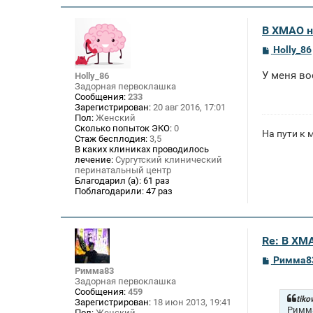
В ХМАО н
С
Holly_86
о
о
У меня во
Holly_86
б
Задорная первоклашка
щ
Сообщения:
233
е
Зарегистрирован:
20 авг 2016, 17:01
н
и
Пол:
Женский
е
Сколько попыток ЭКО:
0
На пути к 
Стаж бесплодия:
3,5
В каких клиниках проводилось
лечение:
Сургутский клинический
перинатальный центр
Благодарил (а):
61 раз
Поблагодарили:
47 раз
Re: В ХМ
С
Римма8
о
Римма83
о
Задорная первоклашка
б
Сообщения:
459
щ
tiko
Зарегистрирован:
18 июн 2013, 19:41
е
Римма
Пол:
Женский