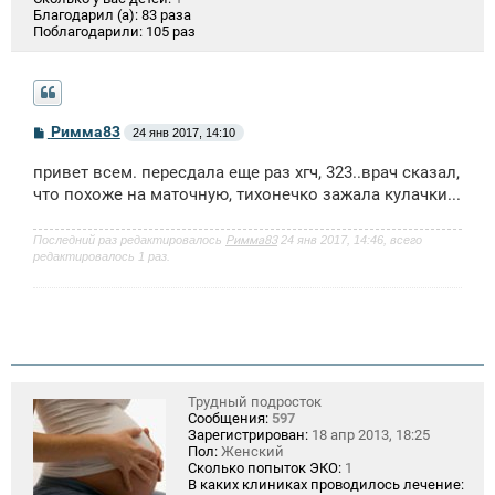
Благодарил (а):
83 раза
Поблагодарили:
105 раз
С
Римма83
24 янв 2017, 14:10
о
о
привет всем. пересдала еще раз хгч, 323..врач сказал,
б
щ
что похоже на маточную, тихонечко зажала кулачки...
е
н
и
Последний раз редактировалось
Римма83
24 янв 2017, 14:46, всего
е
редактировалось 1 раз.
Трудный подросток
Сообщения:
597
Зарегистрирован:
18 апр 2013, 18:25
Пол:
Женский
Сколько попыток ЭКО:
1
В каких клиниках проводилось лечение: