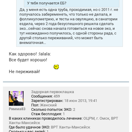
е
У тебя получается ЕБ?
Да, у меня есть одна труба, проходимая, но с 2011 г. не
получалось забеременеть, что только не делала, и
фолликулометрию, и тесты на овуляцию, в санатории
ездила, через 2 года безуспешного решила сделать
эко...сейчас снова начала готовиться на новое эко, и
тут неожиданно получилось, с одной стороны рада, с
другой столько переживаний, что может быть
внематочная...
Как здорово! :lalala:
Все будет хорошо!
Не переживай!
Задорная первоклашка
Сообщения:
459
Зарегистрирован:
18 июн 2013, 19:41
Пол:
Женский
Римма83
Сколько попыток ЭКО:
2
Стаж бесплодия:
1
В каких клиниках проводилось лечение:
ОЦРМ, г. Омск, ВРТ
Ханты-Мансийск
Где было удачное ЭКО:
ВРТ Ханты-Мансийск
Сколько у вас детей:
1