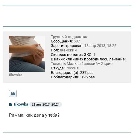
Трудный подросток
Сообщения:
597
Зарегистрирован:
18 апр 2013, 18:25
Пол:
Женский
Сколько попыток ЭКО:
1
В каких клиниках проводилось лечение:
Тюмень Малыш 1свежий+ 2 крио
Откуда:
Россия
Благодарил (а):
237 раз
tikowka
Поблагодарили:
196 раз
С
tikowka
21 янв 2017, 20:24
о
о
Римма, как дела у тебя?
б
щ
е
н
и