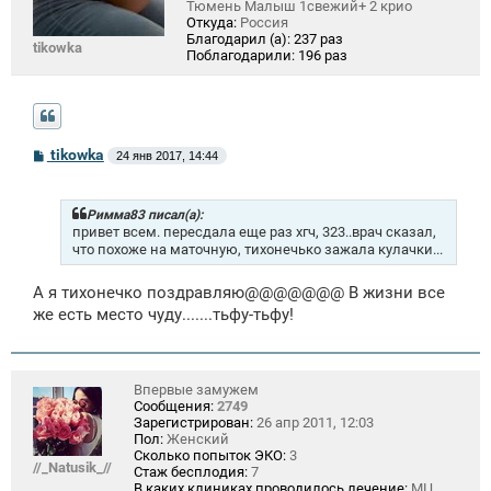
Тюмень Малыш 1свежий+ 2 крио
Откуда:
Россия
Благодарил (а):
237 раз
tikowka
Поблагодарили:
196 раз
С
tikowka
24 янв 2017, 14:44
о
о
б
щ
Римма83 писал(а):
е
привет всем. пересдала еще раз хгч, 323..врач сказал,
н
что похоже на маточную, тихонечько зажала кулачки...
и
е
А я тихонечко поздравляю@@@@@@@ В жизни все
же есть место чуду.......тьфу-тьфу!
Впервые замужем
Сообщения:
2749
Зарегистрирован:
26 апр 2011, 12:03
Пол:
Женский
Сколько попыток ЭКО:
3
//_Natusik_//
Стаж бесплодия:
7
В каких клиниках проводилось лечение:
МЦ