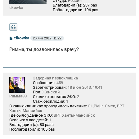
Откуда:
Россия
Благодарил (а):
237 раз
tikowka
Поблагодарили:
196 раз
С
tikowka
26 янв 2017, 11:22
о
о
Римма, ты дозвонилась врачу?
б
щ
е
н
и
е
Задорная первоклашка
Сообщения:
459
Зарегистрирован:
18 июн 2013, 19:41
Пол:
Женский
Римма83
Сколько попыток ЭКО:
2
Стаж бесплодия:
1
В каких клиниках проводилось лечение:
ОЦРМ, г. Омск, ВРТ
Ханты-Мансийск
Где было удачное ЭКО:
ВРТ Ханты-Мансийск
Сколько у вас детей:
1
Благодарил (а):
83 раза
Поблагодарили:
105 раз