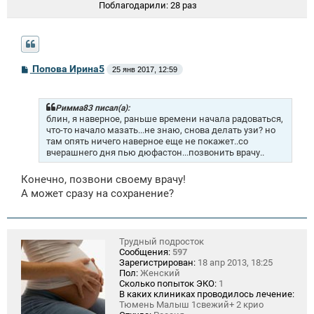
Поблагодарили:
28 раз
С
Попова Ирина5
25 янв 2017, 12:59
о
о
б
щ
Римма83 писал(а):
е
блин, я наверное, раньше времени начала радоваться,
н
что-то начало мазать...не знаю, снова делать узи? но
и
там опять ничего наверное еще не покажет..со
е
вчерашнего дня пью дюфастон...позвонить врачу..
Конечно, позвони своему врачу!
А может сразу на сохранение?
Трудный подросток
Сообщения:
597
Зарегистрирован:
18 апр 2013, 18:25
Пол:
Женский
Сколько попыток ЭКО:
1
В каких клиниках проводилось лечение:
Тюмень Малыш 1свежий+ 2 крио