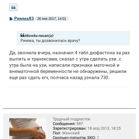
С
Римма83
26 янв 2017, 14:01
о
о
б
щ
tikowka писал(а):
е
Римма, ты дозвонилась врачу?
н
и
Да, звонила вчера, назначил 4 табл.дюфастона за раз
е
выпить и транексама, сказал с утра сделать узи..с
утра была на узи, написали признаки маточной и
внематочной беременности не обнаружены, решили
еще раз сдать хгч, полчаса назад узнала 730..
Трудный подросток
Сообщения:
597
Зарегистрирован:
18 апр 2013, 18:25
Пол:
Женский
Сколько попыток ЭКО:
1