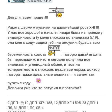
С
Prostoly
27 янв 2017, 14:52
о
о
б
щ
Девули, всем привет!!!
е
н
и
Римма, держим кулачки на дальнейший рост ХЧГ!!!
е
У нас все хорошо! в начале января была на приеме у
эндокринолога (у меня глюкоза по анализам 5,19),
она мне с ходу- садим тебя на инсулин, будешь всю
беременность колоть
. говорю давайте хотя
бы пересдадим, в итоге сегодня получила все
анализы: и углеводный обмен, и тест на
толерантность к глюкозе. везде все норма. доктор
говорит даже идеальные анализы... и зачем так
пугать с ходу...
Девочки уже кто то вступил в протокол?
9 ДПП - //; 10 ДПП- ХГЧ 185, 12 ДПП-ХГЧ 595, 23 ДПП- 1
ПЯ, 31 ДПП 1 ПЯ, СБ +.