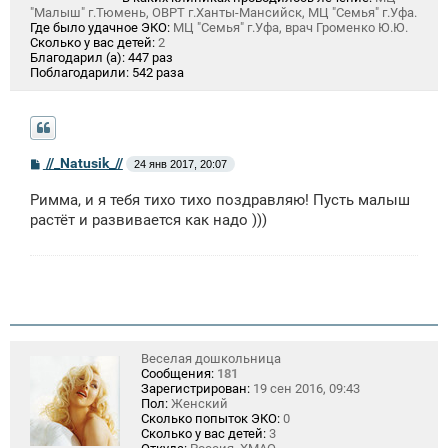
"Малыш" г.Тюмень, ОВРТ г.Ханты-Мансийск, МЦ "Семья" г.Уфа.
Где было удачное ЭКО:
МЦ "Семья" г.Уфа, врач Громенко Ю.Ю.
Сколько у вас детей:
2
Благодарил (а):
447 раз
Поблагодарили:
542 раза
С
//_Natusik_//
24 янв 2017, 20:07
о
о
Римма, и я тебя тихо тихо поздравляю! Пусть малыш
б
щ
растёт и развивается как надо )))
е
н
и
е
Веселая дошкольница
Сообщения:
181
Зарегистрирован:
19 сен 2016, 09:43
Пол:
Женский
Сколько попыток ЭКО:
0
Сколько у вас детей:
3