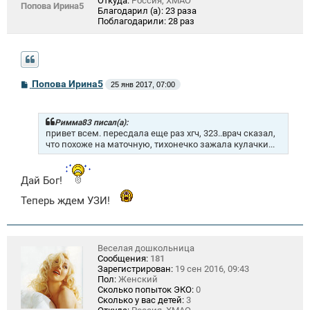
Откуда:
Россия, ХМАО
Попова Ирина5
Благодарил (а):
23 раза
Поблагодарили:
28 раз
С
Попова Ирина5
25 янв 2017, 07:00
о
о
б
щ
Римма83 писал(а):
е
привет всем. пересдала еще раз хгч, 323..врач сказал,
н
что похоже на маточную, тихонечко зажала кулачки...
и
е
Дай Бог!
Теперь ждем УЗИ!
Веселая дошкольница
Сообщения:
181
Зарегистрирован:
19 сен 2016, 09:43
Пол:
Женский
Сколько попыток ЭКО:
0
Сколько у вас детей:
3