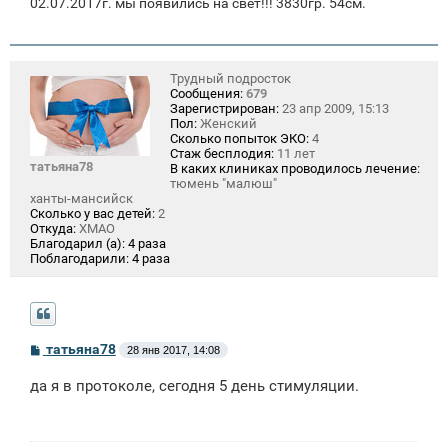
02.07.2017г. мы появились на свет!!! 3830гр. 54см.
Трудный подросток
Сообщения:
679
Зарегистрирован:
23 апр 2009, 15:13
Пол:
Женский
Сколько попыток ЭКО:
4
Стаж бесплодия:
11 лет
татьяна78
В каких клиниках проводилось лечение:
тюмень "малюш"
ханты-мансийск
Сколько у вас детей:
2
Откуда:
ХМАО
Благодарил (а):
4 раза
Поблагодарили:
4 раза
С
татьяна78
28 янв 2017, 14:08
о
о
да я в протоколе, сегодня 5 день стимуляции.
б
щ
е
н
и