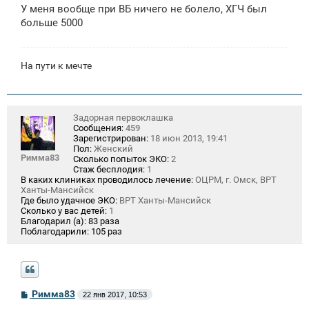
о
У меня вообще при ВБ ничего не болело, ХГЧ был
б
щ
больше 5000
е
н
и
е
На пути к мечте
Задорная первоклашка
Сообщения:
459
Зарегистрирован:
18 июн 2013, 19:41
Пол:
Женский
Римма83
Сколько попыток ЭКО:
2
Стаж бесплодия:
1
В каких клиниках проводилось лечение:
ОЦРМ, г. Омск, ВРТ
Ханты-Мансийск
Где было удачное ЭКО:
ВРТ Ханты-Мансийск
Сколько у вас детей:
1
Благодарил (а):
83 раза
Поблагодарили:
105 раз
С
Римма83
22 янв 2017, 10:53
о