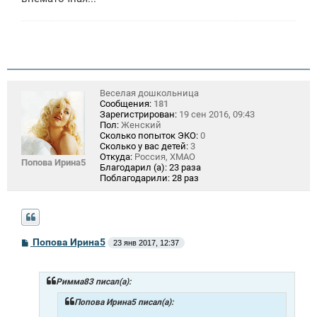
Веселая дошкольница
Сообщения:
181
Зарегистрирован:
19 сен 2016, 09:43
Пол:
Женский
Сколько попыток ЭКО:
0
Сколько у вас детей:
3
Откуда:
Россия, ХМАО
Попова Ирина5
Благодарил (а):
23 раза
Поблагодарили:
28 раз
С
Попова Ирина5
23 янв 2017, 12:37
о
о
б
щ
Римма83 писал(а):
е
н
Попова Ирина5 писал(а):
и