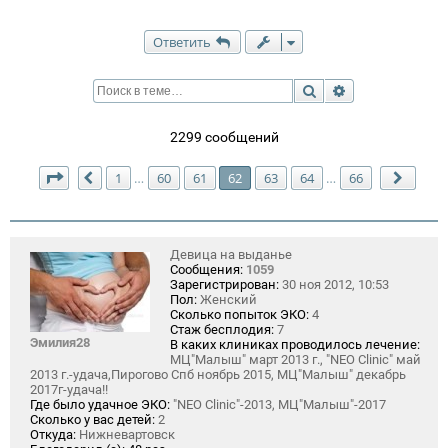
Ответить
Поиск
Расширенный п
2299 сообщений
Страница
62
из
66
1
60
61
62
63
64
66
…
…
Пред.
След.
Девица на выданье
Сообщения:
1059
Зарегистрирован:
30 ноя 2012, 10:53
Пол:
Женский
Сколько попыток ЭКО:
4
Стаж бесплодия:
7
Эмилия28
В каких клиниках проводилось лечение:
МЦ"Малыш" март 2013 г., "NEO Clinic" май
2013 г.-удача,Пирогово Спб ноябрь 2015, МЦ"Малыш" декабрь
2017г-удача!!
Где было удачное ЭКО:
"NEO Clinic"-2013, МЦ"Малыш"-2017
Сколько у вас детей:
2
Откуда:
Нижневартовск