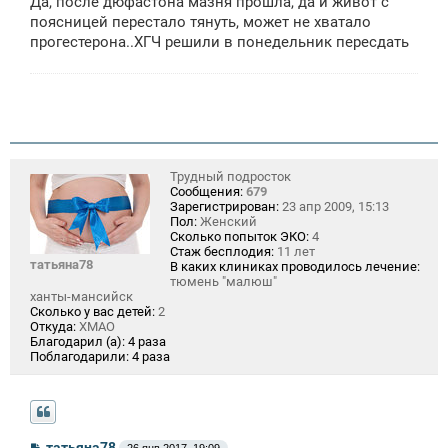
Да, после дюфастона мазня прошла, да и живот с
поясницей перестало тянуть, может не хватало
прогестерона..ХГЧ решили в понедельник пересдать
Трудный подросток
Сообщения:
679
Зарегистрирован:
23 апр 2009, 15:13
Пол:
Женский
Сколько попыток ЭКО:
4
Стаж бесплодия:
11 лет
татьяна78
В каких клиниках проводилось лечение:
тюмень "малюш"
ханты-мансийск
Сколько у вас детей:
2
Откуда:
ХМАО
Благодарил (а):
4 раза
Поблагодарили:
4 раза
С
татьяна78
26 янв 2017, 19:09