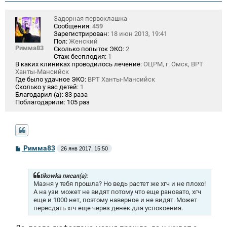
Задорная первоклашка
Сообщения:
459
Зарегистрирован:
18 июн 2013, 19:41
Пол:
Женский
Римма83
Сколько попыток ЭКО:
2
Стаж бесплодия:
1
В каких клиниках проводилось лечение:
ОЦРМ, г. Омск, ВРТ
Ханты-Мансийск
Где было удачное ЭКО:
ВРТ Ханты-Мансийск
Сколько у вас детей:
1
Благодарил (а):
83 раза
Поблагодарили:
105 раз
С
Римма83
26 янв 2017, 15:50
о
о
б
щ
tikowka писал(а):
е
Мазня у тебя прошла? Но ведь растет же хгч и не плохо!
н
А на узи может не видят потому что еще рановато, хгч
и
еще и 1000 нет, поэтому наверное и не видят. Может
е
пересдать хгч еще через денек для успокоения.