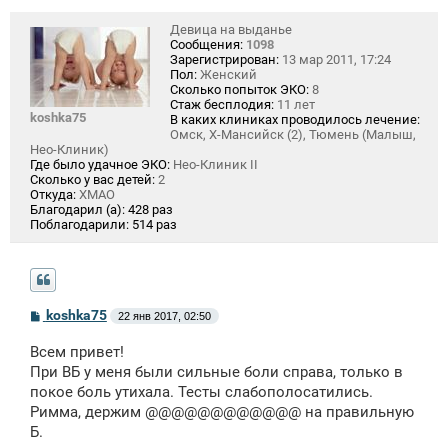
е
Девица на выданье
Сообщения:
1098
Зарегистрирован:
13 мар 2011, 17:24
Пол:
Женский
Сколько попыток ЭКО:
8
Стаж бесплодия:
11 лет
koshka75
В каких клиниках проводилось лечение:
Омск, Х-Мансийск (2), Тюмень (Малыш,
Нео-Клиник)
Где было удачное ЭКО:
Нео-Клиник II
Сколько у вас детей:
2
Откуда:
ХМАО
Благодарил (а):
428 раз
Поблагодарили:
514 раз
С
koshka75
22 янв 2017, 02:50
о
о
Всем привет!
б
щ
При ВБ у меня были сильные боли справа, только в
е
покое боль утихала. Тесты слабополосатились.
н
Римма, держим @@@@@@@@@@@@ на правильную
и
е
Б.