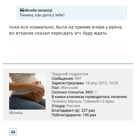
о
б
щ
tikowka писал(а):
е
Римма, как дела у тебя?
н
и
пока все нормально, была на приеме вчера у врача,
е
во вторник сказал пересдать хгч..буду ждать
Трудный подросток
Сообщения:
597
Зарегистрирован:
18 апр 2013, 18:25
Пол:
Женский
Сколько попыток ЭКО:
1
В каких клиниках проводилось лечение:
Тюмень Малыш 1свежий+ 2 крио
Откуда:
Россия
Благодарил (а):
237 раз
tikowka
Поблагодарили:
196 раз