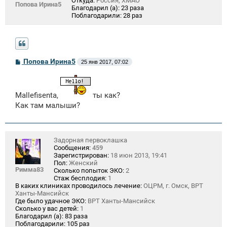
Откуда:
Россия, ХМАО
Попова Ирина5
Благодарил (а):
23 раза
Поблагодарили:
28 раз
С
Попова Ирина5
25 янв 2017, 07:02
о
о
б
щ
Mallefisenta,
ты как?
е
н
Как там малыши?
и
е
Задорная первоклашка
Сообщения:
459
Зарегистрирован:
18 июн 2013, 19:41
Пол:
Женский
Римма83
Сколько попыток ЭКО:
2
Стаж бесплодия:
1
В каких клиниках проводилось лечение:
ОЦРМ, г. Омск, ВРТ
Ханты-Мансийск
Где было удачное ЭКО:
ВРТ Ханты-Мансийск
Сколько у вас детей:
1
Благодарил (а):
83 раза
Поблагодарили:
105 раз