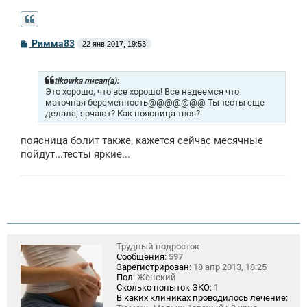
С
Римма83
22 янв 2017, 19:53
о
о
б
щ
tikowka писал(а):
е
Это хорошо, что все хорошо! Все надеемся что
н
маточная беременность@@@@@@@ Ты тесты еще
и
делала, ярчают? Как поясница твоя?
е
поясница болит также, кажется сейчас месячные
пойдут...тесты яркие...
Трудный подросток
Сообщения:
597
Зарегистрирован:
18 апр 2013, 18:25
Пол:
Женский
Сколько попыток ЭКО:
1
В каких клиниках проводилось лечение: