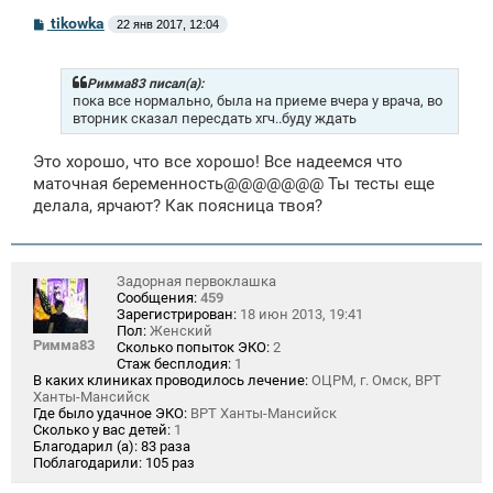
С
tikowka
22 янв 2017, 12:04
о
о
б
щ
Римма83 писал(а):
е
пока все нормально, была на приеме вчера у врача, во
н
вторник сказал пересдать хгч..буду ждать
и
е
Это хорошо, что все хорошо! Все надеемся что
маточная беременность@@@@@@@ Ты тесты еще
делала, ярчают? Как поясница твоя?
Задорная первоклашка
Сообщения:
459
Зарегистрирован:
18 июн 2013, 19:41
Пол:
Женский
Римма83
Сколько попыток ЭКО:
2
Стаж бесплодия:
1
В каких клиниках проводилось лечение:
ОЦРМ, г. Омск, ВРТ
Ханты-Мансийск
Где было удачное ЭКО:
ВРТ Ханты-Мансийск
Сколько у вас детей:
1
Благодарил (а):
83 раза
Поблагодарили:
105 раз