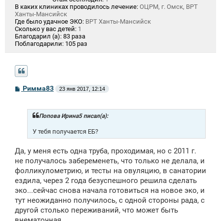
В каких клиниках проводилось лечение:
ОЦРМ, г. Омск, ВРТ
Ханты-Мансийск
Где было удачное ЭКО:
ВРТ Ханты-Мансийск
Сколько у вас детей:
1
Благодарил (а):
83 раза
Поблагодарили:
105 раз
С
Римма83
23 янв 2017, 12:14
о
о
б
щ
Попова Ирина5 писал(а):
е
н
У тебя получается ЕБ?
и
е
Да, у меня есть одна труба, проходимая, но с 2011 г.
не получалось забеременеть, что только не делала, и
фолликулометрию, и тесты на овуляцию, в санатории
ездила, через 2 года безуспешного решила сделать
эко...сейчас снова начала готовиться на новое эко, и
тут неожиданно получилось, с одной стороны рада, с
другой столько переживаний, что может быть
внематочная...