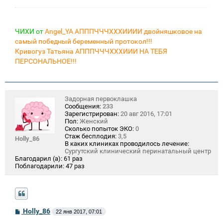
ЧИХИ от
Angel_YA АПППЧЧЧХХХИИИИ двойняшковое на
самый победный беременный протокол!!!
Кривогуз Татьяна АПППЧЧЧХХХИИИ НА ТЕБЯ
ПЕРСОНАЛЬНОЕ!!!
Задорная первоклашка
Сообщения:
233
Зарегистрирован:
20 авг 2016, 17:01
Пол:
Женский
Сколько попыток ЭКО:
0
Стаж бесплодия:
3,5
Holly_86
В каких клиниках проводилось лечение:
Сургутский клинический перинатальный центр
Благодарил (а):
61 раз
Поблагодарили:
47 раз
С
Holly_86
22 янв 2017, 07:01
о