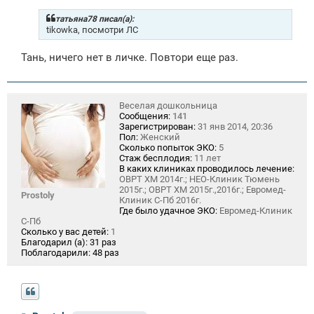
б
щ
татьяна78 писал(а):
е
tikowka, посмотри ЛС
н
и
Тань, ничего нет в личке. Повтори еще раз.
е
Веселая дошкольница
Сообщения:
141
Зарегистрирован:
31 янв 2014, 20:36
Пол:
Женский
Сколько попыток ЭКО:
5
Стаж бесплодия:
11 лет
В каких клиниках проводилось лечение:
ОВРТ ХМ 2014г.; НЕО-Клиник Тюмень
2015г.; ОВРТ ХМ 2015г.,2016г.; Евромед-
Prostoly
Клиник С-Пб 2016г.
Где было удачное ЭКО:
Евромед-Клиник
С-Пб
Сколько у вас детей:
1
Благодарил (а):
31 раз
Поблагодарили:
48 раз