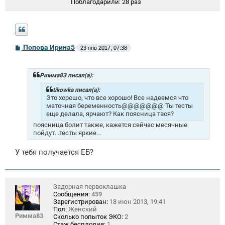
Поблагодарили:
28 раз
С
Попова Ирина5
23 янв 2017, 07:38
о
о
б
щ
Римма83 писал(а):
е
н
tikowka писал(а):
и
Это хорошо, что все хорошо! Все надеемся что
е
маточная беременность@@@@@@@ Ты тесты
еще делала, ярчают? Как поясница твоя?
поясница болит также, кажется сейчас месячные
пойдут...тесты яркие...
У тебя получается ЕБ?
Задорная первоклашка
Сообщения:
459
Зарегистрирован:
18 июн 2013, 19:41
Пол:
Женский
Римма83
Сколько попыток ЭКО:
2
Стаж бесплодия:
1