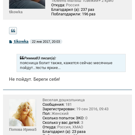
Тюмень Малыш 1свежий+ 2 крио
Откуда:
Россия
Благодарил (а):
237 раз
tikowka
Поблагодарили:
196 раз
С
tikowka
22 янв 2017, 20:03
о
о
б
щ
Римма83 писал(а):
е
поясница болит также, кажется сейчас месячные
н
пойдут...тесты яркие...
и
е
Не пойдут. Береги себя!
Веселая дошкольница
Сообщения:
181
Зарегистрирован:
19 сен 2016, 09:43
Пол:
Женский
Сколько попыток ЭКО:
0
Сколько у вас детей:
3
Откуда:
Россия, ХМАО
Попова Ирина5
Благодарил (а):
23 раза