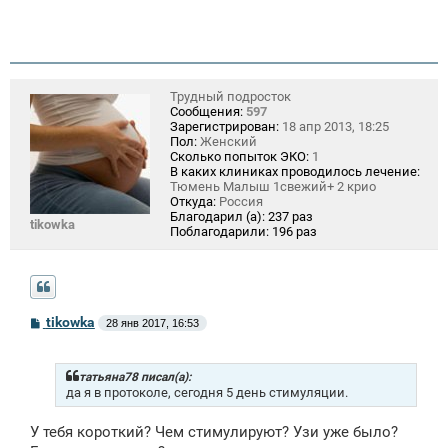
е
Трудный подросток
Сообщения:
597
Зарегистрирован:
18 апр 2013, 18:25
Пол:
Женский
Сколько попыток ЭКО:
1
В каких клиниках проводилось лечение:
Тюмень Малыш 1свежий+ 2 крио
Откуда:
Россия
Благодарил (а):
237 раз
tikowka
Поблагодарили:
196 раз
С
tikowka
28 янв 2017, 16:53
о
о
б
щ
татьяна78 писал(а):
е
да я в протоколе, сегодня 5 день стимуляции.
н
и
У тебя короткий? Чем стимулируют? Узи уже было?
е