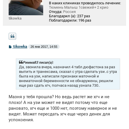
В каких клиниках проводилось лечение:
Тюмень Малыш 1свежий+ 2 крио
Откуда:
Россия
Благодарил (а):
237 раз
tikowka
Поблагодарили:
196 раз
С
tikowka
26 янв 2017, 14:55
о
о
б
щ
Римма83 писал(а):
е
Да, звонила вчера, назначил 4 табл.дюфастона за раз
н
выпить и транексама, сказал с утра сделать узи..с утра
и
была на узи, написали признаки маточной и
е
внематочной беременности не обнаружены, решили
еще раз сдать хгч, полчаса назад узнала 730..
Мазня у тебя прошла? Но ведь растет же хгч и не
плохо! А на узи может не видят потому что еще
рановато, хгч еще и 1000 нет, поэтому наверное и не
видят. Может пересдать хгч еще через денек для
успокоения.