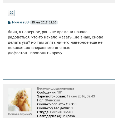
С
Римма83
25 янв 2017, 12:10
о
о
блин, я наверное, раньше времени начала
б
щ
радоваться, что-то начало мазать...не знаю, снова
е
делать узи? но там опять ничего наверное еще не
н
покажет..со вчерашнего дня пью
и
е
дюфастон...позвонить врачу..
Веселая дошкольница
Сообщения:
181
Зарегистрирован:
19 сен 2016, 09:43
Пол:
Женский
Сколько попыток ЭКО:
0
Сколько у вас детей:
3
Откуда:
Россия, ХМАО
Попова Ирина5
Благодарил (а):
23 раза