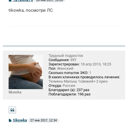
о
о
tikowka, посмотри ЛС
б
щ
е
н
и
е
Трудный подросток
Сообщения:
597
Зарегистрирован:
18 апр 2013, 18:25
Пол:
Женский
Сколько попыток ЭКО:
1
В каких клиниках проводилось лечение:
Тюмень Малыш 1свежий+ 2 крио
Откуда:
Россия
Благодарил (а):
237 раз
tikowka
Поблагодарили:
196 раз
С
tikowka
27 янв 2017, 12:34
о
о