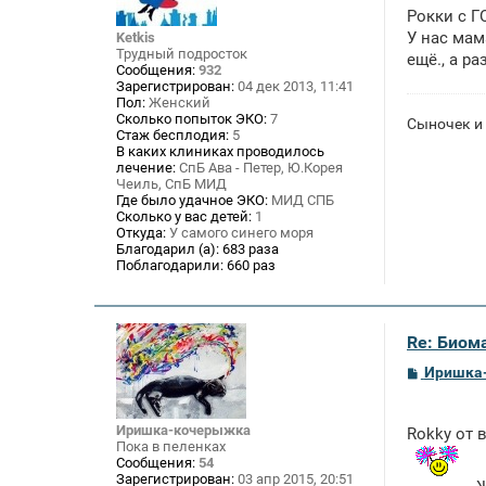
щ
Рокки с Г
е
н
У нас мам
Ketkis
и
Трудный подросток
ещё., а р
е
Сообщения:
932
Зарегистрирован:
04 дек 2013, 11:41
Пол:
Женский
Сколько попыток ЭКО:
7
Сыночек и
Стаж бесплодия:
5
В каких клиниках проводилось
лечение:
СпБ Ава - Петер, Ю.Корея
Чеиль, СпБ МИД
Где было удачное ЭКО:
МИД СПБ
Сколько у вас детей:
1
Откуда:
У самого синего моря
Благодарил (а):
683 раза
Поблагодарили:
660 раз
Re: Биом
С
Иришка
о
о
б
Иришка-кочерыжка
щ
Rokky от
Пока в пеленках
е
н
Сообщения:
54
и
Зарегистрирован:
03 апр 2015, 20:51