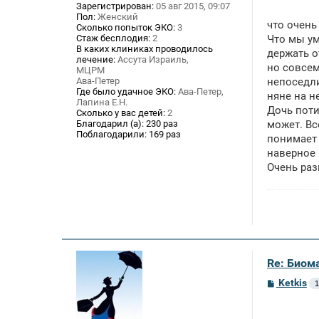
Зарегистрирован:
05 авг 2015, 09:07
и
е
Пол:
Женский
что очень
Сколько попыток ЭКО:
3
Стаж бесплодия:
2
Что мы ум
В каких клиниках проводилось
держать о
лечение:
Ассута Израиль,
но совсем
МЦРМ
Ава-Петер
непоседли
Где было удачное ЭКО:
Ава-Петер,
няне на н
Лапина Е.Н.
Дочь поти
Сколько у вас детей:
2
Благодарил (а):
230 раз
может. Вс
Поблагодарили:
169 раз
понимает 
наверное 
Очень раз
Re: Биом
С
Ketkis
1
о
о
б