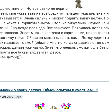
 долго тянется. Но все равно не верится.
еем: сын указывает на все средним пальцем, указательный не
тказывается. Очень сильный, может поднять тыкву целую. Пок
 не хочет. С горшком знакомы только визуально. Звуков не 
вый. Ему везде все надо. Все замечает. Появилась новая ра
ее показал. Знает многие карточки с картинками, показывает 
хонечку ходит. 7-8 шагов может сделать сама. Ложку держит х
ех называет мамой (обидно мне, но когда спрашиваю где мам
юмор. Делает уже назло. Знает что нельзя, смотрит, улыбаетс
почти все буквы алфавита). 2 зуба.
нве детки))))
амочки о своих детках. Обмен опытом и счастьем - 2
4 дек 2016, 16:02