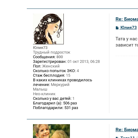
Re: Биом
С
Юлия73
о
о
Тата у на
б
щ
зависит то
Юлия73
е
Трудный подросток
н
Сообщения:
800
и
Зарегистрирован:
01 окт 2013, 06:28
е
Пол:
Женский
Сколько попыток ЭКО:
4
Стаж бесплодия:
15
В каких клиниках проводилось
лечение:
Меркурий
Малыш
Нео-клиник
Сколько у вас детей:
1
Благодарил (а):
506 раз
Поблагодарили:
531 раз
Re: Биом
С