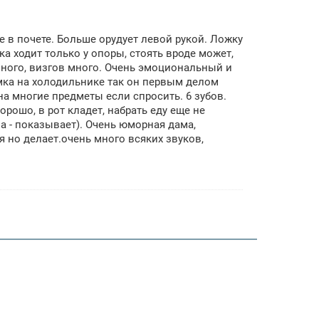
 в почете. Больше орудует левой рукой. Ложку
а ходит только у опоры, стоять вроде может,
много, визгов много. Очень эмоциональный и
мка на холодильнике так он первым делом
на многие предметы если спросить. 6 зубов.
орошо, в рот кладет, набрать еду еще не
а - показывает). Очень юморная дама,
я но делает.очень много всяких звуков,