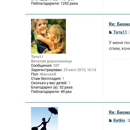
Поблагодарили:
1252 раза
Re: Биом
С
Тата11
о
о
У меня по
б
щ
спим, кон
е
н
Тата11
и
Веселая дошкольница
е
Сообщения:
107
Зарегистрирован:
25 июл 2015, 16:14
Пол:
Женский
Стаж бесплодия:
1
Сколько у вас детей:
1
Благодарил (а):
52 раза
Поблагодарили:
49 раз
Re: Биом
С
Ketkis
1
о
о