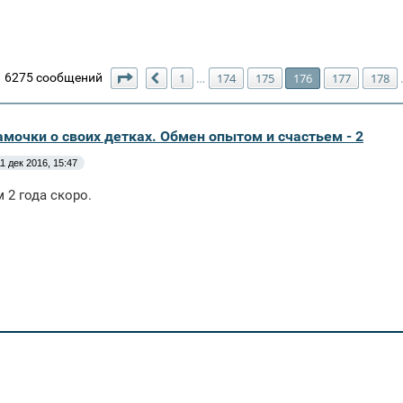
Страница
176
из
180
6275 сообщений
1
174
175
176
177
178
…
Пред.
амочки о своих детках. Обмен опытом и счастьем - 2
1 дек 2016, 15:47
 2 года скоро.