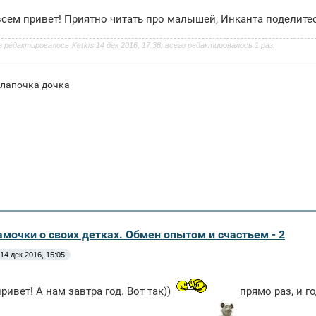
сем привет! Приятно читать про малышей, Инканта поделите
з редактировалось
Ketkis
14 дек 2016, 17:38, всего редактировалось 1 раз.
 лапочка дочка
амочки о своих детках. Обмен опытом и счастьем - 2
14 дек 2016, 15:05
ривет! А нам завтра год. Вот так))
прямо раз, и г