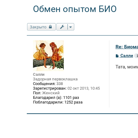
Обмен опытом БИО
Закрыто
Re: Биом
С
Салли
1
о
о
Тата, моим
б
щ
Салли
е
Задорная первоклашка
н
Сообщения:
338
и
Зарегистрирован:
02 окт 2013, 10:45
е
Пол:
Женский
Благодарил (а):
1101 раз
Поблагодарили:
1252 раза