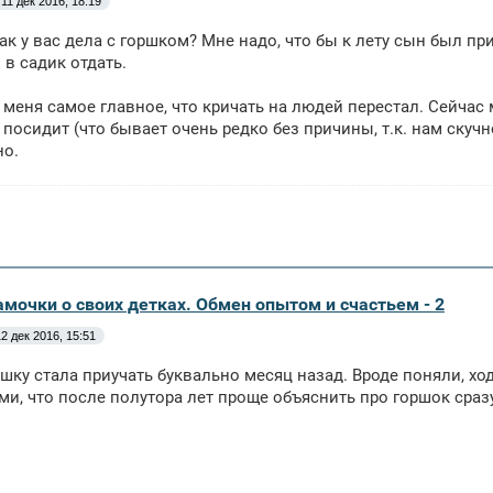
11 дек 2016, 18:19
как у вас дела с горшком? Мне надо, что бы к лету сын был при
 в садик отдать.
 меня самое главное, что кричать на людей перестал. Сейчас 
х посидит (что бывает очень редко без причины, т.к. нам скуч
но.
амочки о своих детках. Обмен опытом и счастьем - 2
2 дек 2016, 15:51
оршку стала приучать буквально месяц назад. Вроде поняли, хо
ми, что после полутора лет проще объяснить про горшок сраз