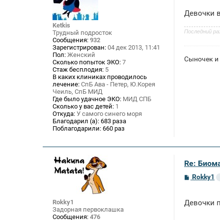
б
щ
Девочки в
е
н
Ketkis
и
Последний ра
Трудный подросток
е
Сообщения:
932
Зарегистрирован:
04 дек 2013, 11:41
Пол:
Женский
Сыночек и
Сколько попыток ЭКО:
7
Стаж бесплодия:
5
В каких клиниках проводилось
лечение:
СпБ Ава - Петер, Ю.Корея
Чеиль, СпБ МИД
Где было удачное ЭКО:
МИД СПБ
Сколько у вас детей:
1
Откуда:
У самого синего моря
Благодарил (а):
683 раза
Поблагодарили:
660 раз
Re: Биом
С
Rokky1
о
о
б
Rokky1
Девочки п
щ
Задорная первоклашка
е
Сообщения:
476
н