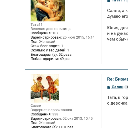
Тата11
о
о
Салли, а 
б
щ
думаю его
е
н
Тата11
Юлия, для
и
Веселая дошкольница
е
Сообщения:
107
и на рука
Зарегистрирован:
25 июл 2015, 16:14
чем обыч
Пол:
Женский
Стаж бесплодия:
1
Сколько у вас детей:
1
Благодарил (а):
52 раза
Поблагодарили:
49 раз
Re: Биом
С
Салли
1
о
о
Тата, к г
б
щ
с девочка
Салли
е
Задорная первоклашка
н
Сообщения:
338
и
Зарегистрирован:
02 окт 2013, 10:45
е
Пол:
Женский
Благодарил (а):
1101 раз