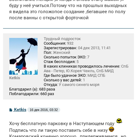
буду у неё учиться.Потому что на прошлых выходных
я видела это голожопое создание ,бегавшее по полу
после ванны с открытой форточкой
Трудный подросток
Сообщения:
932
Зарегистрирован:
04 дек 2013, 11:41
Пол:
Женский
Сколько попыток ЭКО:
7
Стаж бесплодия:
5
В каких клиниках проводилось лечение:
СпБ
Ава - Петер, Ю.Корея Чеиль, СпБ МИД
Где было удачное ЭКО:
МИД СПБ
Ketkis
Сколько у вас детей:
1
Откуда:
У самого синего моря
Благодарил (а):
683 раза
Поблагодарили:
660 раз
С
Ketkis
16 дек 2016, 03:32
о
о
б
Хочу бесплатную парковку в Наступающем году
щ
Подпись что ли такую поставить себе в низу
е
н
Комаровский конечно хорошо., придерживаемся., но