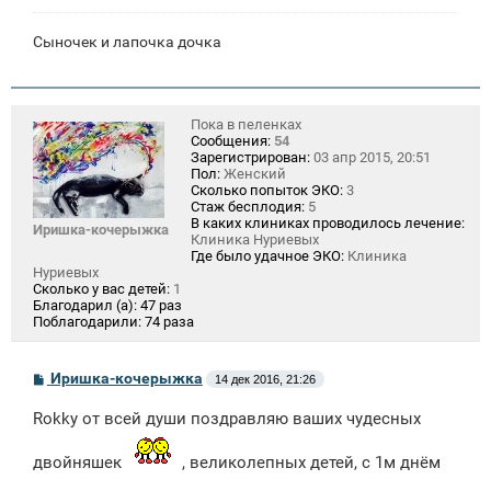
Сыночек и лапочка дочка
Пока в пеленках
Сообщения:
54
Зарегистрирован:
03 апр 2015, 20:51
Пол:
Женский
Сколько попыток ЭКО:
3
Стаж бесплодия:
5
В каких клиниках проводилось лечение:
Иришка-кочерыжка
Клиника Нуриевых
Где было удачное ЭКО:
Клиника
Нуриевых
Сколько у вас детей:
1
Благодарил (а):
47 раз
Поблагодарили:
74 раза
С
Иришка-кочерыжка
14 дек 2016, 21:26
о
о
Rokky от всей души поздравляю ваших чудесных
б
щ
е
двойняшек
, великолепных детей, с 1м днём
н
и