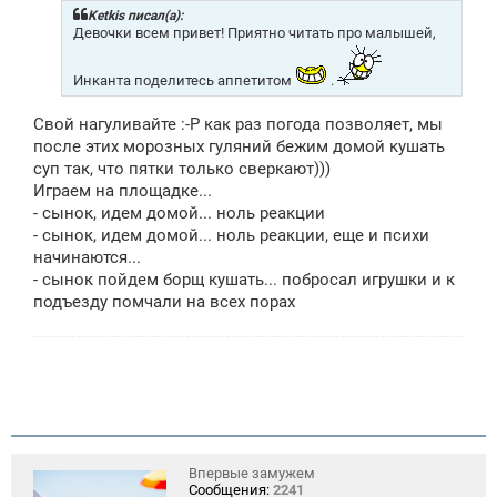
щ
Ketkis писал(а):
е
Девочки всем привет! Приятно читать про малышей,
н
и
е
Инканта поделитесь аппетитом
.
Свой нагуливайте :-P как раз погода позволяет, мы
после этих морозных гуляний бежим домой кушать
суп так, что пятки только сверкают)))
Играем на площадке...
- сынок, идем домой... ноль реакции
- сынок, идем домой... ноль реакции, еще и психи
начинаются...
- сынок пойдем борщ кушать... побросал игрушки и к
подъезду помчали на всех порах
Впервые замужем
Сообщения:
2241