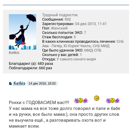
Трудный подросток
Сообщения:
932
Зарегистрирован:
04 дек 2013, 11:41
Пол:
Женский
Сколько попыток ЭКО:
7
Стаж бесплодия:
5
В каких клиниках проводилось лечение:
СпБ
Ава - Петер, Ю.Корея Чеиль, СпБ МИД
Где было удачное ЭКО:
МИД СПБ
Ketkis
Сколько у вас детей:
1
Откуда:
У самого синего моря
Благодарил (а):
683 раза
Поблагодарили:
660 раз
С
Ketkis
14 дек 2016, 16:02
о
о
б
щ
Рокки с ГОДОВАСИЕМ вас!!!!
е
н
У нас мама на все тоже долго говорил и папе и бабе
и
и на ручки, все было мама:), она просто других слов
е
не выучила ещё., а разговаривать охота вот и
мамкает всем.