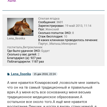
Ушла.
Спелая ягодка
Сообщения:
3601
Зарегистрирован:
19 май 2013, 11:14
Пол:
Женский
Сколько попыток ЭКО:
8
Стаж бесплодия:
10
Lena_lisonka
В каких клиниках проводилось лечение:
Партус ,Малыш,Мемориал
госпиталь,Витроклиник
Где было удачное ЭКО:
Будет
Сколько у вас детей:
2
Благодарил (а):
927 раз
Поблагодарили:
1187 раз
С
Lena_lisonka
15 дек 2016, 22:24
о
о
А мне нравится Комаровский ,позвольте мне заявить
б
щ
что он на тв самый традиционный и правильный
е
врач.А у меня есть все основания,у меня весьма
н
традиционное медицинское образование.А
и
е
остальное все около того.А ещё мне нравится
воспитание Ленции ,и когда я вновь стану мамой ,я