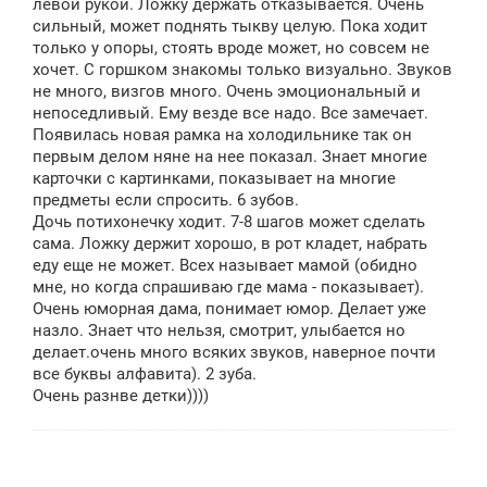
левой рукой. Ложку держать отказывается. Очень
сильный, может поднять тыкву целую. Пока ходит
только у опоры, стоять вроде может, но совсем не
хочет. С горшком знакомы только визуально. Звуков
не много, визгов много. Очень эмоциональный и
непоседливый. Ему везде все надо. Все замечает.
Появилась новая рамка на холодильнике так он
первым делом няне на нее показал. Знает многие
карточки с картинками, показывает на многие
предметы если спросить. 6 зубов.
Дочь потихонечку ходит. 7-8 шагов может сделать
сама. Ложку держит хорошо, в рот кладет, набрать
еду еще не может. Всех называет мамой (обидно
мне, но когда спрашиваю где мама - показывает).
Очень юморная дама, понимает юмор. Делает уже
назло. Знает что нельзя, смотрит, улыбается но
делает.очень много всяких звуков, наверное почти
все буквы алфавита). 2 зуба.
Очень разнве детки))))