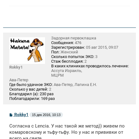
Задорная первоклашка
Сообщения:
476
Зарегистрирован:
05 авг 2015, 09:07
Пол:
Женский
Сколько попыток ЭКО:
3
Стаж бесплодия:
2
В каких клиниках проводилось лечение:
Rokky1
Ассута Израиль,
МЦРМ
Ава-Петер
Где было удачное ЭКО:
Ава-Петер, Лапина Е.Н.
Сколько у вас детей:
2
Благодарил (а):
230 раз
Поблагодарили:
169 раз
С
Rokky1
15 дек 2016, 10:13
о
о
Согласна с Lencia. У нас такой же метод)) живем по
б
щ
комаровскому и тьфу-тьфу. Но у нас и прививки от
е
всего на свете.