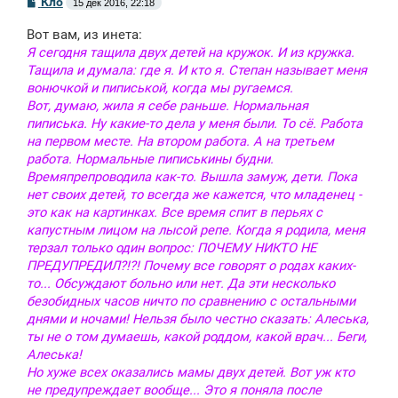
Кло
15 дек 2016, 22:18
о
о
Вот вам, из инета:
б
щ
Я сегодня тащила двух детей на кружок. И из кружка.
е
Тащила и думала: где я. И кто я. Степан называет меня
н
вонючкой и пиписькой, когда мы ругаемся.
и
е
Вот, думаю, жила я себе раньше. Нормальная
пиписька. Ну какие-то дела у меня были. То сё. Работа
на первом месте. На втором работа. А на третьем
работа. Нормальные пиписькины будни.
Времяпрепроводила как-то. Вышла замуж, дети. Пока
нет своих детей, то всегда же кажется, что младенец -
это как на картинках. Все время спит в перьях с
капустным лицом на лысой репе. Когда я родила, меня
терзал только один вопрос: ПОЧЕМУ НИКТО НЕ
ПРЕДУПРЕДИЛ?!?! Почему все говорят о родах каких-
то... Обсуждают больно или нет. Да эти несколько
безобидных часов ничто по сравнению с остальными
днями и ночами! Нельзя было честно сказать: Алеська,
ты не о том думаешь, какой роддом, какой врач... Беги,
Алеська!
Но хуже всех оказались мамы двух детей. Вот уж кто
не предупреждает вообще... Это я поняла после