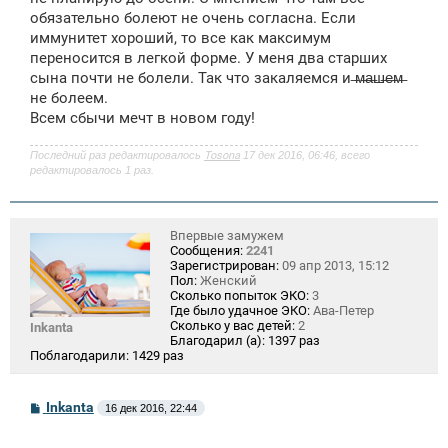
обязательно болеют не очень согласна. Если
иммунитет хороший, то все как максимум
переносится в легкой форме. У меня два старших
сына почти не болели. Так что закаляемся и ̶м̶а̶ш̶е̶м̶
не болеем.
Всем сбычи мечт в новом году!
Последний раз редактировалось
Tosona
17 дек 2016, 06:46, всего
редактировалось 1 раз.
Впервые замужем
Сообщения:
2241
Зарегистрирован:
09 апр 2013, 15:12
Пол:
Женский
Сколько попыток ЭКО:
3
Где было удачное ЭКО:
Ава-Петер
Сколько у вас детей:
2
Inkanta
Благодарил (а):
1397 раз
Поблагодарили:
1429 раз
С
Inkanta
16 дек 2016, 22:44
о
о
б