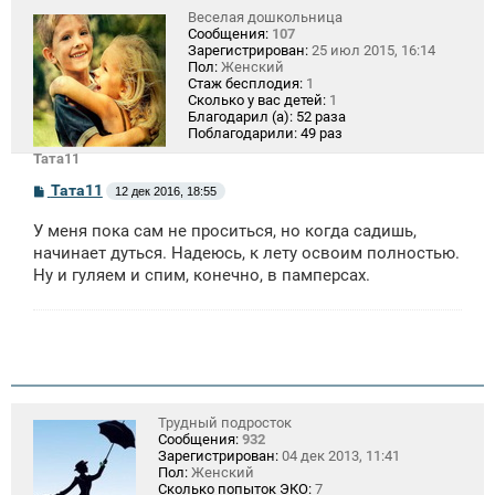
Веселая дошкольница
Сообщения:
107
Зарегистрирован:
25 июл 2015, 16:14
Пол:
Женский
Стаж бесплодия:
1
Сколько у вас детей:
1
Благодарил (а):
52 раза
Поблагодарили:
49 раз
Тата11
С
Тата11
12 дек 2016, 18:55
о
о
У меня пока сам не проситься, но когда садишь,
б
щ
начинает дуться. Надеюсь, к лету освоим полностью.
е
Ну и гуляем и спим, конечно, в памперсах.
н
и
е
Трудный подросток
Сообщения:
932
Зарегистрирован:
04 дек 2013, 11:41
Пол:
Женский
Сколько попыток ЭКО:
7