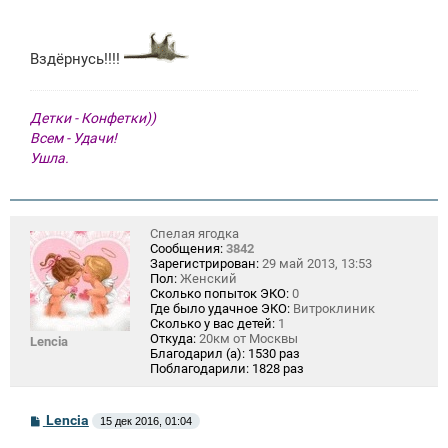
Вздёрнусь!!!!
Детки - Конфетки))
Всем - Удачи!
Ушла.
Спелая ягодка
Сообщения:
3842
Зарегистрирован:
29 май 2013, 13:53
Пол:
Женский
Сколько попыток ЭКО:
0
Где было удачное ЭКО:
Витроклиник
Сколько у вас детей:
1
Откуда:
20км от Москвы
Lencia
Благодарил (а):
1530 раз
Поблагодарили:
1828 раз
С
Lencia
15 дек 2016, 01:04
о
о