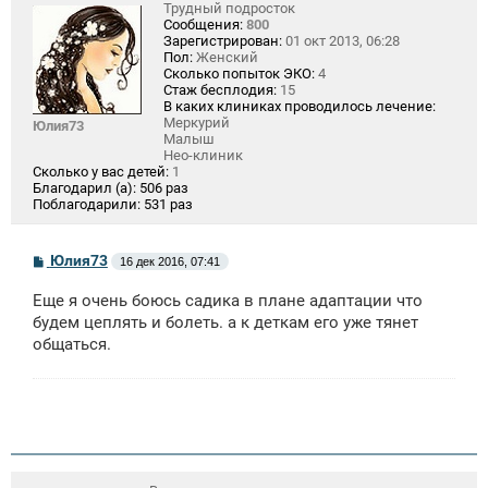
Трудный подросток
Сообщения:
800
Зарегистрирован:
01 окт 2013, 06:28
Пол:
Женский
Сколько попыток ЭКО:
4
Стаж бесплодия:
15
В каких клиниках проводилось лечение:
Меркурий
Юлия73
Малыш
Нео-клиник
Сколько у вас детей:
1
Благодарил (а):
506 раз
Поблагодарили:
531 раз
С
Юлия73
16 дек 2016, 07:41
о
о
Еще я очень боюсь садика в плане адаптации что
б
щ
будем цеплять и болеть. а к деткам его уже тянет
е
общаться.
н
и
е