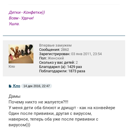
Детки - Конфетки))
Всем - Удачи!
Ушла.
Впервые замужем
Сообщения:
2862
Зарегистрирован:
03 янв 2011, 23:54
Пол:
Женский
Сколько у вас детей:
2
Кло
Благодарил (а):
1429 раз
Поблагодарили:
1873 раза
С
Кло
14 дек 2016, 22:47
о
о
Дамы
б
щ
Почему никто не жалуется?!!!
е
У меня дети оба блюют и дрищут - как на конвейере
н
Один после прививки, другая с вирусом,
и
е
наверное, теперь оба уже после прививки с
вирусом)))