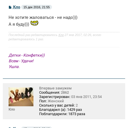
С
Кло
15 дек 2016, 21:55
о
о
Не хотите жаловаться - не надо)))
б
щ
А я буду)))
е
н
и
Последний раз редактировалось
Кло
27 янв 2017, 02:26, всего
е
редактировалось 1 раз.
Детки - Конфетки))
Всем - Удачи!
Ушла.
Впервые замужем
Сообщения:
2862
Зарегистрирован:
03 янв 2011, 23:54
Пол:
Женский
Сколько у вас детей:
2
Кло
Благодарил (а):
1429 раз
Поблагодарили:
1873 раза
С