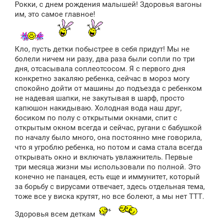
Рокки, с днем рождения малышей! Здоровья вагоны
б
щ
им, это самое главное!
е
н
и
е
Кло, пусть детки побыстрее в себя придут! Мы не
болели ничем ни разу, два раза были сопли по три
дня, отсасывала соплеотсосом. Я с первого дня
конкретно закаляю ребенка, сейчас в мороз могу
спокойно дойти от машины до подъезда с ребенком
не надевая шапки, не закутывая в шарф, просто
капюшон накидываю. Холодная вода наш друг,
босиком по полу с открытыми окнами, спит с
открытым окном всегда и сейчас, ругани с бабушкой
по началу было много, она постоянно мне говорила,
что я угроблю ребенка, но потом и сама стала всегда
открывать окно и включать увлажнитель. Первые
три месяца жизни мы использовали по полной. Это
конечно не панацея, есть еще и иммунитет, который
за борьбу с вирусами отвечает, здесь отдельная тема,
тоже все у виска крутят, но все болеют, а мы нет ТТТ.
Здоровья всем деткам