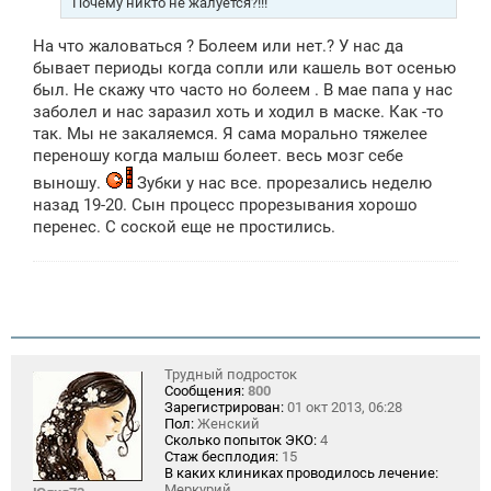
Почему никто не жалуется?!!!
и
е
На что жаловаться ? Болеем или нет.? У нас да
бывает периоды когда сопли или кашель вот осенью
был. Не скажу что часто но болеем . В мае папа у нас
заболел и нас заразил хоть и ходил в маске. Как -то
так. Мы не закаляемся. Я сама морально тяжелее
переношу когда малыш болеет. весь мозг себе
выношу.
Зубки у нас все. прорезались неделю
назад 19-20. Сын процесс прорезывания хорошо
перенес. С соской еще не простились.
Трудный подросток
Сообщения:
800
Зарегистрирован:
01 окт 2013, 06:28
Пол:
Женский
Сколько попыток ЭКО:
4
Стаж бесплодия:
15
В каких клиниках проводилось лечение:
Меркурий