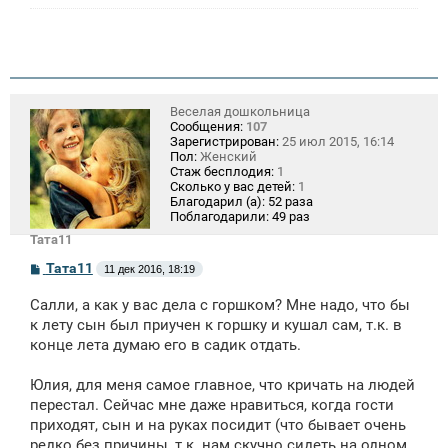
е
Веселая дошкольница
Сообщения:
107
Зарегистрирован:
25 июл 2015, 16:14
Пол:
Женский
Стаж бесплодия:
1
Сколько у вас детей:
1
Благодарил (а):
52 раза
Поблагодарили:
49 раз
Тата11
С
Тата11
11 дек 2016, 18:19
о
о
Салли, а как у вас дела с горшком? Мне надо, что бы
б
щ
к лету сын был приучен к горшку и кушал сам, т.к. в
е
конце лета думаю его в садик отдать.
н
и
е
Юлия, для меня самое главное, что кричать на людей
перестал. Сейчас мне даже нравиться, когда гости
приходят, сын и на руках посидит (что бывает очень
редко без причины, т.к. нам скучно сидеть на одном