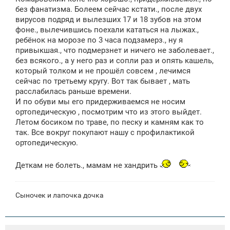
и
без фанатизма. Болеем сейчас кстати., после двух
е
вирусов подряд и вылезших 17 и 18 зубов на этом
фоне., вылечившись поехали кататься на лыжах.,
ребёнок на морозе по 3 часа подзамерз., ну я
привыкшая., что подмерзнет и ничего не заболевает.,
без всякого., а у него раз и сопли раз и опять кашель,
который толком и не прошёл совсем , лечимся
сейчас по третьему кругу. Вот так бывает , мать
расслабилась раньше времени.
И по обуви мы его придерживаемся не носим
ортопедическую , посмотрим что из этого выйдет.
Летом босиком по траве, по песку и камням как то
так. Все вокруг покупают нашу с профилактикой
ортопедическую.
Деткам не болеть., мамам не хандрить
Сыночек и лапочка дочка