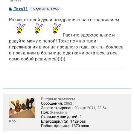
Тата11
С
Тата11
15 дек 2016, 17:56
о
о
Рокки, от всей души поздравляю вас с годовасием
б
щ
е
н
Растите здоровенькие и
и
радуйте маму с папой! Тоже помню твои
е
переживания в конце прошлого года, как ты боялась
в праздники в больнице с детками остаться, а все
само собой решилось))))))
Впервые замужем
Сообщения:
2862
Зарегистрирован:
03 янв 2011, 23:54
Пол:
Женский
Сколько у вас детей:
2
Кло
Благодарил (а):
1429 раз
Поблагодарили:
1873 раза