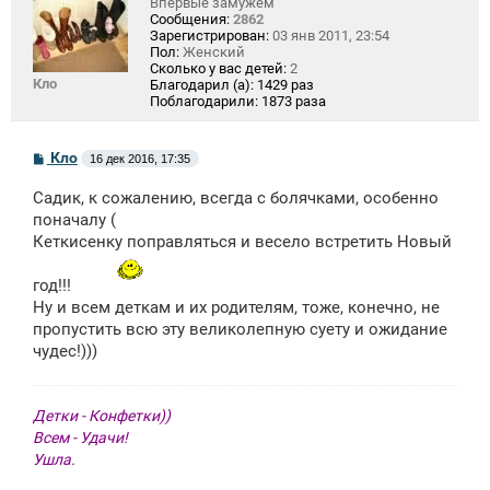
Впервые замужем
Сообщения:
2862
Зарегистрирован:
03 янв 2011, 23:54
Пол:
Женский
Сколько у вас детей:
2
Кло
Благодарил (а):
1429 раз
Поблагодарили:
1873 раза
С
Кло
16 дек 2016, 17:35
о
о
Садик, к сожалению, всегда с болячками, особенно
б
щ
поначалу (
е
Кеткисенку поправляться и весело встретить Новый
н
и
е
год!!!
Ну и всем деткам и их родителям, тоже, конечно, не
пропустить всю эту великолепную суету и ожидание
чудес!)))
Детки - Конфетки))
Всем - Удачи!
Ушла.