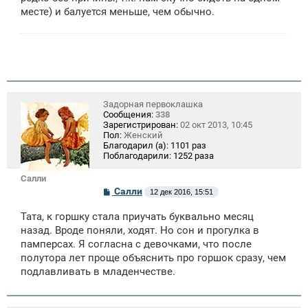
месте) и балуется меньше, чем обычно.
Задорная первоклашка
Сообщения:
338
Зарегистрирован:
02 окт 2013, 10:45
Пол:
Женский
Благодарил (а):
1101 раз
Поблагодарили:
1252 раза
Салли
С
Салли
12 дек 2016, 15:51
о
о
Тата, к горшку стала приучать буквально месяц
б
щ
назад. Вроде поняли, ходят. Но сон и прогулка в
е
памперсах. Я согласна с девочками, что после
н
полутора лет проще объяснить про горшок сразу, чем
и
е
подлавливать в младенчестве.