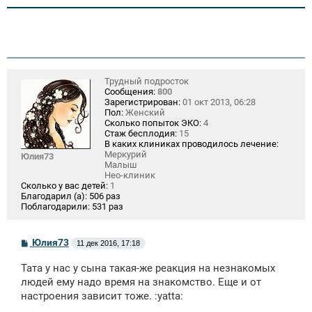
и
е
Трудный подросток
Сообщения:
800
Зарегистрирован:
01 окт 2013, 06:28
Пол:
Женский
Сколько попыток ЭКО:
4
Стаж бесплодия:
15
В каких клиниках проводилось лечение:
Меркурий
Юлия73
Малыш
Нео-клиник
Сколько у вас детей:
1
Благодарил (а):
506 раз
Поблагодарили:
531 раз
С
Юлия73
11 дек 2016, 17:18
о
о
Тата у нас у сына такая-же реакция на незнакомых
б
щ
людей ему надо время на знакомство. Еще и от
е
настроения зависит тоже. :yatta:
н
и