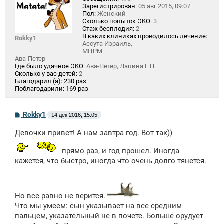
Зарегистрирован:
05 авг 2015, 09:07
Пол:
Женский
Сколько попыток ЭКО:
3
Стаж бесплодия:
2
В каких клиниках проводилось лечение:
Rokky1
Ассута Израиль,
МЦРМ
Ава-Петер
Где было удачное ЭКО:
Ава-Петер, Лапина Е.Н.
Сколько у вас детей:
2
Благодарил (а):
230 раз
Поблагодарили:
169 раз
С
Rokky1
14 дек 2016, 15:05
о
о
Девочки привет! А нам завтра год. Вот так))
б
щ
е
прямо раз, и год прошел. Иногда
н
кажется, что быстро, иногда что очень долго тянется.
и
е
Но все равно не верится.
Что мы умеем: сын указывает на все средним
пальцем, указательный не в почете. Больше орудует