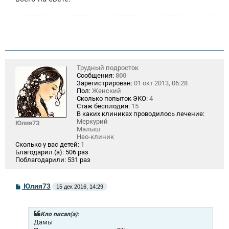
н
и
е
Трудный подросток
Сообщения:
800
Зарегистрирован:
01 окт 2013, 06:28
Пол:
Женский
Сколько попыток ЭКО:
4
Стаж бесплодия:
15
В каких клиниках проводилось лечение:
Меркурий
Юлия73
Малыш
Нео-клиник
Сколько у вас детей:
1
Благодарил (а):
506 раз
Поблагодарили:
531 раз
С
Юлия73
15 дек 2016, 14:29
о
о
б
щ
Кло писал(а):
е
Дамы
н