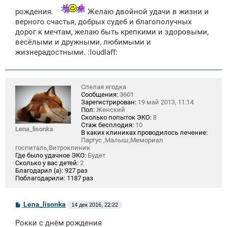
е
рождения.
Желаю двойной удачи в жизни и
верного счастья, добрых судеб и благополучных
дорог к мечтам, желаю быть крепкими и здоровыми,
весёлыми и дружными, любимыми и
жизнерадостными. :loudlaff:
Спелая ягодка
Сообщения:
3601
Зарегистрирован:
19 май 2013, 11:14
Пол:
Женский
Сколько попыток ЭКО:
8
Стаж бесплодия:
10
Lena_lisonka
В каких клиниках проводилось лечение:
Партус ,Малыш,Мемориал
госпиталь,Витроклиник
Где было удачное ЭКО:
Будет
Сколько у вас детей:
2
Благодарил (а):
927 раз
Поблагодарили:
1187 раз
С
Lena_lisonka
14 дек 2016, 22:22
о
о
Рокки с днём рождения
б