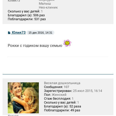
Юлия73
Малыш
Нео-клиник
Сколько у вас детей:
1
Благодарил (а):
506 раз
Поблагодарили:
531 раз
С
Юлия73
15 дек 2016, 14:31
о
о
б
Рокки с годиком вашу семью
щ
е
н
и
е
Веселая дошкольница
Сообщения:
107
Зарегистрирован:
25 июл 2015, 16:14
Пол:
Женский
Стаж бесплодия:
1
Сколько у вас детей:
1
Благодарил (а):
52 раза
Поблагодарили:
49 раз