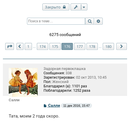
Закрыто
Поиск
Расширенный п
6275 сообщений
Страница
176
из
180
1
174
175
176
177
178
180
…
…
Пред.
Сл
Задорная первоклашка
Сообщения:
338
Зарегистрирован:
02 окт 2013, 10:45
Пол:
Женский
Благодарил (а):
1101 раз
Поблагодарили:
1252 раза
Салли
С
Салли
11 дек 2016, 15:47
о
о
Тата, моим 2 года скоро.
б
щ
е
н