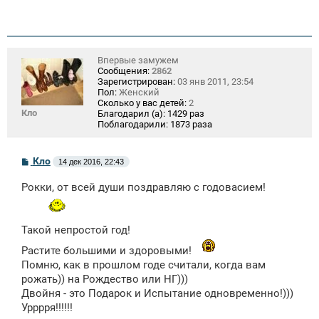
щ
е
н
и
е
Впервые замужем
Сообщения:
2862
Зарегистрирован:
03 янв 2011, 23:54
Пол:
Женский
Сколько у вас детей:
2
Кло
Благодарил (а):
1429 раз
Поблагодарили:
1873 раза
С
Кло
14 дек 2016, 22:43
о
о
Рокки, от всей души поздравляю с годовасием!
б
щ
е
н
Такой непростой год!
и
е
Растите большими и здоровыми!
Помню, как в прошлом годе считали, когда вам
рожать)) на Рождество или НГ)))
Двойня - это Подарок и Испытание одновременно!)))
Урррря!!!!!!