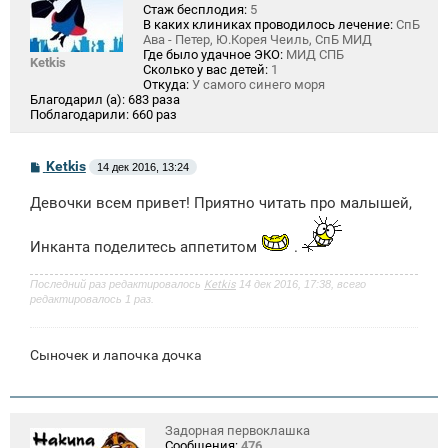
Стаж бесплодия:
5
В каких клиниках проводилось лечение:
СпБ
Ава - Петер, Ю.Корея Чеиль, СпБ МИД
Где было удачное ЭКО:
МИД СПБ
Ketkis
Сколько у вас детей:
1
Откуда:
У самого синего моря
Благодарил (а):
683 раза
Поблагодарили:
660 раз
С
Ketkis
14 дек 2016, 13:24
о
о
Девочки всем привет! Приятно читать про малышей,
б
щ
е
Инканта поделитесь аппетитом
.
н
и
е
Последний раз редактировалось
Ketkis
14 дек 2016, 17:38, всего
редактировалось 1 раз.
Сыночек и лапочка дочка
Задорная первоклашка
Сообщения:
476