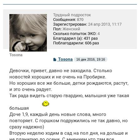
Трудный подросток
Сообщения:
870
Зарегистрирован:
24 апр 2013, 11:17
Пол:
Женский
Сколько попыток ЭКО:
4
Благодарил (а):
431 раз
Поблагодарили:
606 раз
Tosona
С
Tosona
16 дек 2016, 19:16
о
о
Девочки, привет, давно не заходила. Столько
б
щ
новостей хороших и не очень на Пробирке.
е
Но хороших все же больше, детки рождаются, растут,
н
и это очень радует.
и
е
Так рада видеть старую гвардию, малышня уже такая
большая
Доче 1,9, каждый день новые слова, много
повторяет. С горшком подружились не так давно, но
сразу надежно)
Вторую неделю ходим в сад на пол дня, на дольше и
не планирую до осени. С мнением что там все